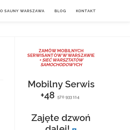
DO SAUNY WARSZAWA
BLOG
KONTAKT
ZAMÓW MO
BILNYCH
SERWISANTÓW W WARSZAWIE
+ SIEĆ WARSZTATÓW
SAMOCHODOWYCH
Mobilny Serwis
+48
570 933 114
Zajęte dzwoń
dalej!