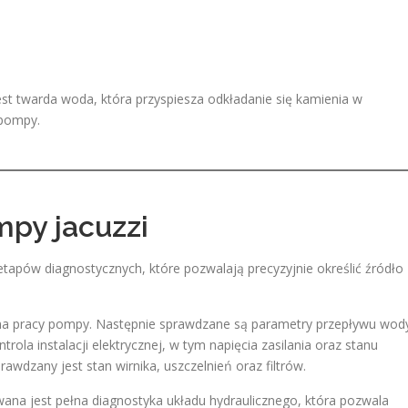
t twarda woda, która przyspiesza odkładanie się kamienia w
 pompy.
mpy jacuzzi
etapów diagnostycznych, które pozwalają precyzyjnie określić źródło
zna pracy pompy. Następnie sprawdzane są parametry przepływu wod
trola instalacji elektrycznej, w tym napięcia zasilania oraz stanu
awdzany jest stan wirnika, uszczelnień oraz filtrów.
a jest pełna diagnostyka układu hydraulicznego, która pozwala