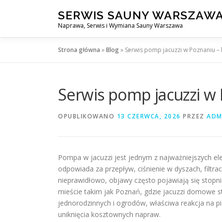
Przejdź
SERWIS SAUNY WARSZAW
do
Naprawa, Serwis i Wymiana Sauny Warszawa
treści
Strona główna
»
Blog
»
Serwis pomp jacuzzi w Poznaniu –
Serwis pomp jacuzzi w 
OPUBLIKOWANO
13 CZERWCA, 2026
PRZEZ
ADM
Pompa w jacuzzi jest jednym z najważniejszych e
odpowiada za przepływ, ciśnienie w dyszach, filtra
nieprawidłowo, objawy często pojawiają się stopn
mieście takim jak Poznań, gdzie jacuzzi domowe
jednorodzinnych i ogrodów, właściwa reakcja na
uniknięcia kosztownych napraw.