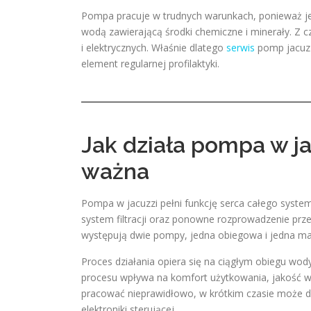
Pompa pracuje w trudnych warunkach, ponieważ jes
wodą zawierającą środki chemiczne i minerały. Z
i elektrycznych. Właśnie dlatego
serwis
pomp jacuzzi
element regularnej profilaktyki.
Jak działa pompa w jac
ważna
Pompa w jacuzzi pełni funkcję serca całego syste
system filtracji oraz ponowne rozprowadzenie pr
występują dwie pompy, jedna obiegowa i jedna mas
Proces działania opiera się na ciągłym obiegu wody
procesu wpływa na komfort użytkowania, jakość wo
pracować nieprawidłowo, w krótkim czasie może doj
elektroniki sterującej.