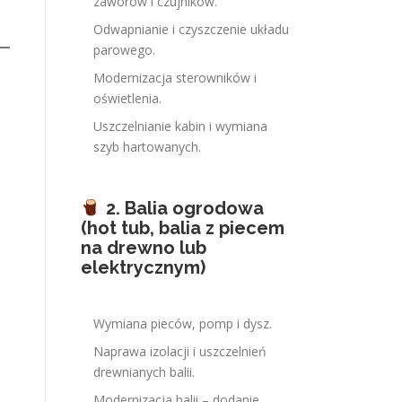
zaworów i czujników.
Odwapnianie i czyszczenie układu
parowego.
Modernizacja sterowników i
oświetlenia.
Uszczelnianie kabin i wymiana
szyb hartowanych.
2. Balia ogrodowa
(hot tub, balia z piecem
na drewno lub
elektrycznym)
Wymiana pieców, pomp i dysz.
Naprawa izolacji i uszczelnień
drewnianych balii.
Modernizacja balii – dodanie