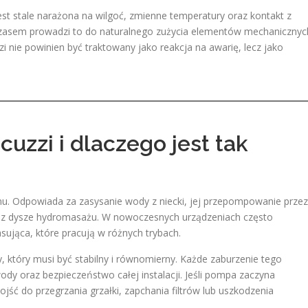
t stale narażona na wilgoć, zmienne temperatury oraz kontakt z
 czasem prowadzi to do naturalnego zużycia elementów mechanicznyc
 nie powinien być traktowany jako reakcja na awarię, lecz jako
uzzi i dlaczego jest tak
mu. Odpowiada za zasysanie wody z niecki, jej przepompowanie przez
zez dysze hydromasażu. W nowoczesnych urządzeniach często
ująca, które pracują w różnych trybach.
, który musi być stabilny i równomierny. Każde zaburzenie tego
dy oraz bezpieczeństwo całej instalacji. Jeśli pompa zaczyna
ść do przegrzania grzałki, zapchania filtrów lub uszkodzenia