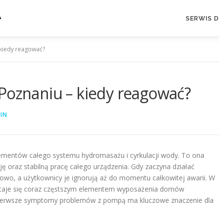
A
SERWIS 
 kiedy reagować?
Poznaniu – kiedy reagować?
IN
lementów całego systemu hydromasażu i cyrkulacji wody. To ona
cję oraz stabilną pracę całego urządzenia. Gdy zaczyna działać
iowo, a użytkownicy je ignorują aż do momentu całkowitej awarii. W
 staje się coraz częstszym elementem wyposażenia domów
 pierwsze symptomy problemów z pompą ma kluczowe znaczenie dla