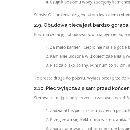
Czujnik poziomu wody zaklejony kamienie
Serwis: Odkamienianie generatora kwaskiem cytryn
2.9. Obudowa pieca jest bardzo gorąca,
Piec ma izolację i obudowa powinna być ciepła, al
Za mało kamieni. Ciepło nie ma się gdzie
Kamienie ułożone w „kopiec” zasłaniają we
Piec za blisko ściany. Minimum to 10 cm, a
To prosta droga do pożaru. Wyłącz piec i przełóż k
2.10. Piec wyłącza się sam przed końcem
Sterowniki mają zabezpieczenie czasowe: max 4-6 h 
Zadziałał bezpiecznik termiczny na piecu.
Przegrzewa się elektronika w sterowniku.
Zaprogramowany limit temperatury bezpi