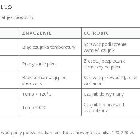
I, LO
at jest podobny:
ZNACZENIE
CO ROBIĆ
Sprawdź podłączenie,
Błąd czujnika temperatury
wymień czujnik
Zresetuj bezpiecznik
Przegrzanie pieca
termiczny na piecu
Brak komunikacji piec-
Sprawdź przewód RJ, reset
sterownik
zasilania
Temp > 120°C
Czujnik do wymiany
Czujnik lub przewód
Temp < 0°C
uszkodzony
a wodą przy polewaniu kamieni. Koszt nowego czujnika: 120-220 zł.