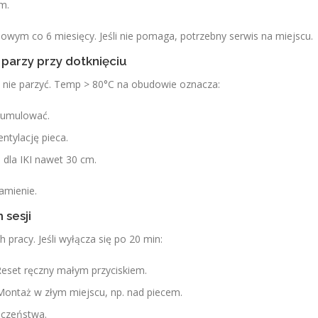
m.
owym co 6 miesięcy. Jeśli nie pomaga, potrzebny serwis na miejscu.
 parzy przy dotknięciu
e nie parzyć. Temp > 80°C na obudowie oznacza:
 kumulować.
ntylację pieca.
 dla IKI nawet 30 cm.
amienie.
 sesji
pracy. Jeśli wyłącza się po 20 min:
 Reset ręczny małym przyciskiem.
 Montaż w złym miejscu, np. nad piecem.
eczeństwa.