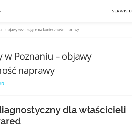
A
SERWIS 
u – objawy wskazujące na konieczność naprawy
y w Poznaniu – objawy
ność naprawy
IN
iagnostyczny dla właścicieli
frared