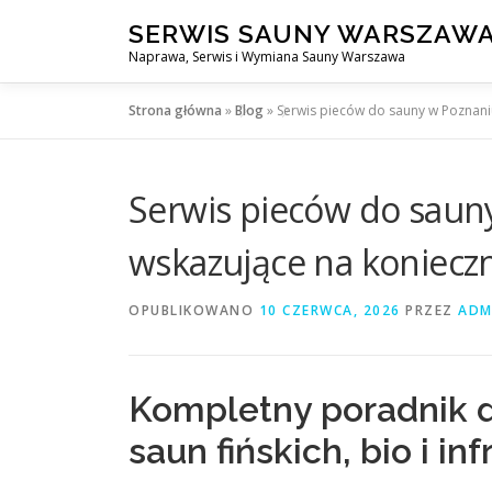
Przejdź
SERWIS SAUNY WARSZAW
do
Naprawa, Serwis i Wymiana Sauny Warszawa
treści
Strona główna
»
Blog
»
Serwis pieców do sauny w Poznani
Serwis pieców do saun
wskazujące na koniecz
OPUBLIKOWANO
10 CZERWCA, 2026
PRZEZ
ADM
Kompletny poradnik d
saun fińskich, bio i in