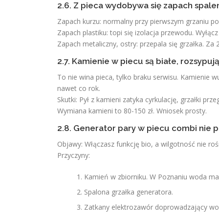
2.6. Z pieca wydobywa się zapach spale
Zapach kurzu: normalny przy pierwszym grzaniu po 
Zapach plastiku: topi się izolacja przewodu. Wyłącz
Zapach metaliczny, ostry: przepala się grzałka. Za 2
2.7. Kamienie w piecu są białe, rozsypuj
To nie wina pieca, tylko braku serwisu. Kamienie w
nawet co rok.
Skutki: Pył z kamieni zatyka cyrkulację, grzałki pr
Wymiana kamieni to 80-150 zł. Wniosek prosty.
2.8. Generator pary w piecu combi nie 
Objawy: Włączasz funkcję bio, a wilgotność nie roś
Przyczyny:
Kamień w zbiorniku. W Poznaniu woda ma 1
Spalona grzałka generatora.
Zatkany elektrozawór doprowadzający wo