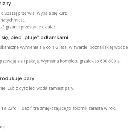
nizny
dłuższej przerwie. Wypala się kurz.
 natychmiast.
-3 grzania przestanie działać.
ą się, piec „pluje” odłamkami
ulkaniczne wymienia się co 1-2 lata. W twardej poznańskiej wodzie
zegrzewają się i pękają. Wymiana kompletu grzałek to 600-900 zł.
produkuje pary
nie. Lub z dysz leci woda zamiast pary.
8-22°dH. Bez filtra zmiękczającego zbiornik zarasta w rok.
dę.