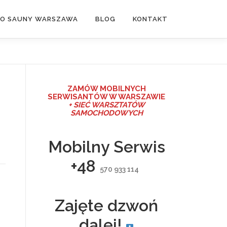
DO SAUNY WARSZAWA
BLOG
KONTAKT
ZAMÓW MO
BILNYCH
SERWISANTÓW W WARSZAWIE
+ SIEĆ WARSZTATÓW
SAMOCHODOWYCH
Mobilny Serwis
+48
570 933 114
Zajęte dzwoń
dalej!