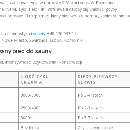
ować, cała inwestycja w domowe SPA traci sens. W Poznaniu i
a, Narvi, Tylö, Helo i IKI. 80% awarii dałoby się uniknąć, gdyby
tykuł pomoże Ci rozpoznać, kiedy piec woła o pomoc, zanim stanie na
bka diagnostyka i
serwis
: +48 570 933 114
, Nowe Miasto, Swarzędz, Luboń, Komorniki
awny piec do sauny
ci, intensywności użytkowania i konserwacji.
ILOŚĆ CYKLI
KIEDY PIERWSZY
GRZANIA
SERWIS
3000-5000
Po 3-4 latach
2500-4000
Po 2-3 latach
8000+
Po 5-7 latach
Bez limitu
Czyszczenie co rok