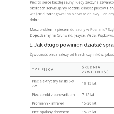
Piec to serce każdej sauny. Kiedy zaczyna szwank
okolicach serwisujemy rocznie kilkaset pieców Harvi
właściciel zareagował na pierwsze objawy. Ten ar
dobre.
Masz problem z piecem do sauny w Poznaniu? Szy
Dojeżdżamy na Grunwald, Jeżyce, Wildę, Piątkowo
1. Jak długo powinien działać spr
Żywotność pieca zależy od trzech czynników: jakoś
ŚREDNIA
TYP PIECA
ŻYWOTNOŚĆ
Piec elektryczny fiński 6-9
10-15 lat
kW
Piec combi z parownikiem
7-12 lat
Promiennik infrared
15-20 lat
Piec opalany drewnem
15-25 lat