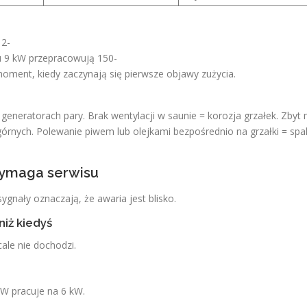
 2-
cu 9 kW przepracowują 150-
moment, kiedy zaczynają się pierwsze objawy zużycia.
eneratorach pary. Brak wentylacji w saunie = korozja grzałek. Zbyt
 górnych. Polewanie piwem lub olejkami bezpośrednio na grzałki = spa
wymaga serwisu
ygnały oznaczają, że awaria jest blisko.
niż kiedyś
cale nie dochodzi.
kW pracuje na 6 kW.