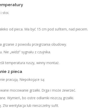
 temperatury
 stoi.
 daleko od pieca. Ma być 15 cm pod sufitem, nad piecem.
ina grzanie z powodu przegrzania obudowy.
. Nie „widzi” sygnału z czujnika.
śli temperatura ruszy, winny montaż.
anie z pieca
ie pracują. Niepokojące są:
owane mocowanie grzałki. Drga i może zewrzeć.
ane. Wymień, bo ostre odłamki niszczą grzałki.
. Zła wentylacja lub nieszczelny sufit.