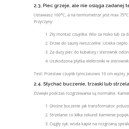
2.3. Piec grzeje, ale nie osiąga zadanej
Ustawiasz 100°C, a na termometrze jest max 75°C i
Przyczyny:
Zły montaż czujnika. Wisi za nisko lub za
Drzwi do sauny nieszczelne. Ucieka ciepło.
Za duży piec do kubatury i sterownik odc
Uszkodzona płytka elektroniki w sterowniku
Test: Przestaw czujnik tymczasowo 10 cm wyżej. Je
2.4. Słychać buczenie, trzaski lub strzel
Dźwięki podczas rozgrzewania są normalne. Kamien
Głośne buczenie jak transformator: poluz
Strzelanie co kilka sekund: kamienie popęk
Ciągły syk: woda kapie na rozgrzaną spiralę