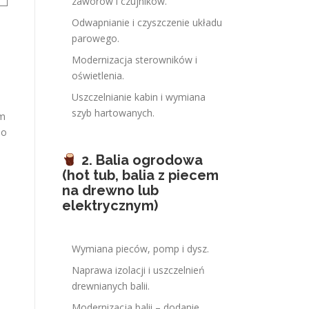
zaworów i czujników.
Odwapnianie i czyszczenie układu
parowego.
Modernizacja sterowników i
oświetlenia.
Uszczelnianie kabin i wymiana
szyb hartowanych.
 m
lo
2. Balia ogrodowa
(hot tub, balia z piecem
na drewno lub
elektrycznym)
Wymiana pieców, pomp i dysz.
Naprawa izolacji i uszczelnień
drewnianych balii.
Modernizacja balii – dodanie