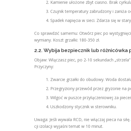
Kamienie ułożone zbyt ciasno. Brak cyrkula
Czujnik temperatury zabrudzony i zaniża o
Spadek napięcia w sieci. Zdarza się w star
Co sprawdzić samemu: Otwórz piec po wystygnięciu. 
wymiany. Koszt grzałki: 180-350 zł.
2.2. Wybija bezpiecznik lub różnicówka 
Objaw: Włączasz piec, po 2-10 sekundach „strzela
Przyczyny:
Zwarcie grzałki do obudowy. Woda dostała s
Przegryziony przewód przez gryzonie na 
Wilgoć w puszce przyłączeniowej za piece
Uszkodzony stycznik w sterowniku.
Uwaga: Jeśli wywala RCD, nie włączaj pieca na siłę
cji izolacji wyjaśni temat w 10 minut.