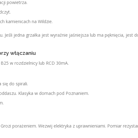
cji powietrza.
dczyt.
ych kamienicach na Wildzie.
Jeśli jedna grzałka jest wyraźnie jaśniejsza lub ma pęknięcia, jest 
przy włączaniu
” B25 w rozdzielnicy lub RCD 30mA.
ię do spirali.
poddaszu. Klasyka w domach pod Poznaniem.
m.
. Grozi porażeniem. Wezwij elektryka z uprawnieniami. Pomiar rezysta