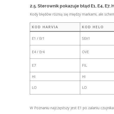
2.5. Sterownik pokazuje błąd E1, E4, E7, H
Kody błędów różnią się między markami, ale schem
KOD HARVIA
KOD HELO
E1 / Er1
SEn1
E4 / Er4
OVE
E7
FIL
HI
HI
LO
LO
W Poznaniu najczęstszy jest E1 po zalaniu czujnik