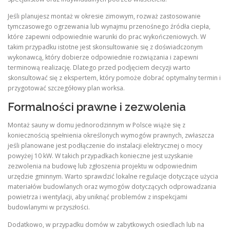
Jeśli planujesz montaż w okresie zimowym, rozważ zastosowanie
tymczasowego ogrzewania lub wynajmu przenośnego źródła ciepła,
które zapewni odpowiednie warunki do prac wykończeniowych. W
takim przypadku istotne jest skonsultowanie się z doświadczonym
wykonawcą, który dobierze odpowiednie rozwiązania i zapewni
terminową realizację. Dlatego przed podjęciem decyzji warto
skonsultować się z ekspertem, który pomoże dobrać optymalny termin i
przygotować szczegółowy plan worksa.
Formalności prawne i zezwolenia
Montaż sauny w domu jednorodzinnym w Polsce wiąże się z
koniecznością spełnienia określonych wymogów prawnych, zwłaszcza
jeśli planowane jest podłączenie do instalacji elektrycznej o mocy
powyżej 10 kW. W takich przypadkach konieczne jest uzyskanie
zezwolenia na budowę lub zgłoszenia projektu w odpowiednim
urzędzie gminnym. Warto sprawdzić lokalne regulacje dotyczące użycia
materiałów budowlanych oraz wymogów dotyczących odprowadzania
powietrza i wentylacji, aby uniknąć problemów z inspekcjami
budowlanymi w przyszłości.
Dodatkowo, w przypadku domów w zabytkowych osiedlach lub na