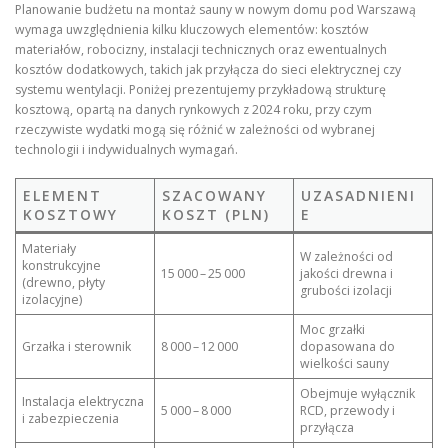
Planowanie budżetu na montaż sauny w nowym domu pod Warszawą
wymaga uwzględnienia kilku kluczowych elementów: kosztów
materiałów, robocizny, instalacji technicznych oraz ewentualnych
kosztów dodatkowych, takich jak przyłącza do sieci elektrycznej czy
systemu wentylacji. Poniżej prezentujemy przykładową strukturę
kosztową, opartą na danych rynkowych z 2024 roku, przy czym
rzeczywiste wydatki mogą się różnić w zależności od wybranej
technologii i indywidualnych wymagań.
ELEMENT
SZACOWANY
UZASADNIENI
KOSZTOWY
KOSZT (PLN)
E
Materiały
W zależności od
konstrukcyjne
15 000 – 25 000
jakości drewna i
(drewno, płyty
grubości izolacji
izolacyjne)
Moc grzałki
Grzałka i sterownik
8 000 – 12 000
dopasowana do
wielkości sauny
Obejmuje wyłącznik
Instalacja elektryczna
5 000 – 8 000
RCD, przewody i
i zabezpieczenia
przyłącza