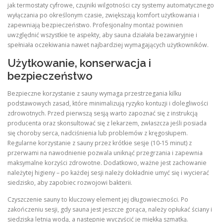
jak termostaty cyfrowe, czujniki wilgotności czy systemy automatycznego
wyłączania po określonym czasie, zwiększają komfort użytkowania i
zapewniają bezpieczeństwo. Profesjonalny montaż powinien
uwzględnić wszystkie te aspekty, aby sauna działała bezawaryjnie i
spełniała oczekiwania nawet najbardziej wymagających użytkowników.
Użytkowanie, konserwacja i
bezpieczeństwo
Bezpieczne korzystanie z sauny wymaga przestrzegania kilku
podstawowych zasad, które minimalizują ryzyko kontuzji i dolegliwości
zdrowotnych. Przed pierwszą sesją warto zapoznać się z instrukcją
producenta oraz skonsultować się z lekarzem, zwłaszcza jeśli posiada
się choroby serca, nadciśnienia lub problemów z kręgosłupem.
Regularne korzystanie z sauny przez krótkie sesje (10‑15 minut) z
przerwami na nawodnienie pozwala uniknąć przegrzania i zapewnia
maksymalne korzyści zdrowotne. Dodatkowo, ważne jest zachowanie
należytej higieny – po każdej sesji należy dokładnie umyć się i wycierać
siedzisko, aby zapobiec rozwojowi bakterii.
Czyszczenie sauny to kluczowy element jej długowieczności. Po
zakończeniu sesji, gdy sauna jest jeszcze gorąca, należy opłukać ściany i
siedziska letnią wodą, a następnie wyczyścić je miękką szmatką.