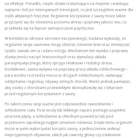
na infekcje. Ponadto, ciepło działa rozluźniająco na mięśnie, redukując
napięcie i ból po intensywnych treningach, co jest szczególnie ważne dla
osób aktywnych fizycznie. Regularne korzystanie z sauny może także
przyczynić się do obniżenia poziomu stresu i poprawy jakości snu, co
przekłada się na lepsze samopoczucie psychiczne.
W kontekście zdrowia sercowo-naczyniowego, badania wykazały, że
regularne sesje saunowe mogą obniżać ciśnienie krwi oraz zmniejszać
ryzyko zawału serca i udaru mózgu. Mechanizm ten wynika z poprawy
elastyczności naczyń krwionośnych oraz stymulacji układu
parasympatycznego, który sprzyja relaksowi i redukcji stresu.
Dodatkowo, sauna wpływa na poprawę pracy układu oddechowego –
para wodna rozrzedza mucus w drogach oddechowych, ułatwiając
oddychanie i łagodząc objawy zimnych chorób. Warto jednak pamiętać,
aby osoby z chorobami przewlekłymi skonsultowały się z lekarzem
przed regularnym korzystaniem z sauny.
Po zakończeniu sesji ważne jest odpowiednie nawodnienie i
schłodzenie ciała. Picie wody lub lekkiego naparu pomaga uzupełnić
utracone płyny, a schłodzenie w chłodnym powietrzu lub pod
prysznicem zapobiega nagłym zmianom ciśnienia. Dzięki temu organizm
może w pełni wykorzystać korzyści sauny, a jednocześnie uniknąć
nieprzyjemnych objawów, takich jak zawroty głowy czy osłabienie.