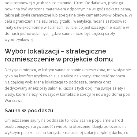
poliuretanowej o grubości co najmniej 10 cm. Dodatkowo, podłoga
powinna być wyłożona materiałem odpornym na wilgoć i odkształcenia,
takim jak płytki ceramiczne lub specjalne płyty cementowo-włóknowe. W
celu ograniczenia hałasu pracy grzałki i wentylacji, można zastosować
maty dźwiękochłonne w ścianach i suficie, co jest szczególnie istotne w
domach jednorodzinnych, gdzie sauna może być częścią strefy
wypoczynkowej.
Wybór lokalizacji – strategiczne
rozmieszczenie w projekcie domu
Decyzja o miejscu, w którym sauna zostanie umieszczona, ma wpływ nie
tylko na komfort użytkowania, ale także na koszty i trudność montażu.
Najczęściej wybierane lokalizacje to poddasze, piwnica oraz
dedykowany aneks przy salonie. Każda z tych opcji ma swoje zalety i
wady, które należy rozważyć w kontekście specyfiki nowego domu pod
Warszawą.
Sauna w poddaszu
Umieszczenie sauny na poddaszu to rozwiązanie popularne wśród
osób ceniących prywatność i widok na otoczenie. Dzięki położeniu na
wyższym piętrze, sauna korzysta z naturalnej izolacji cieplnej dachu, co