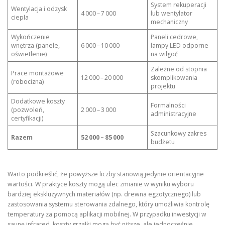
System rekuperacji
Wentylacja i odzysk
4 000 – 7 000
lub wentylator
ciepła
mechaniczny
Wykończenie
Paneli cedrowe,
wnętrza (panele,
6 000 – 10 000
lampy LED odporne
oświetlenie)
na wilgoć
Zależne od stopnia
Prace montażowe
12 000 – 20 000
skomplikowania
(robocizna)
projektu
Dodatkowe koszty
Formalności
(pozwoleń,
2 000 – 3 000
administracyjne
certyfikacji)
Szacunkowy zakres
Razem
52 000 – 85 000
budżetu
Warto podkreślić, że powyższe liczby stanowią jedynie orientacyjne
wartości. W praktyce koszty mogą ulec zmianie w wyniku wyboru
bardziej ekskluzywnych materiałów (np. drewna egzotycznego) lub
zastosowania systemu sterowania zdalnego, który umożliwia kontrolę
temperatury za pomocą aplikacji mobilnej. W przypadku inwestycji w
saunę infrared, koszty grzałki mogą być niższe, ale jednocześnie