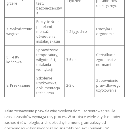
1 tydzień
parametrów
grzałki
testy
elektrycznych
bezpieczeństw
a
Pokrycie ścian
panelami,
7. Wykończenie
Estetyka i
montaż
1‑2 tygodnie
wnętrza
ergonomia
oświetlenia,
instalacja łaźni
Sprawdzenie
temperatury,
Certyfikacja
8. Testy
wilgotności,
3‑5 dni
zgodności z
końcowe
działania
normami
wentylacji
Szkolenie
Zapewnienie
użytkownika,
9. Przekazanie
2‑3 dni
prawidłowego
dokumentacja
użytkowania
techniczna
Takie zestawienie pozwala właścicielowi domu zorientować się, ile
czasu i zasobów wymaga cały proces. W praktyce wiele z tych etapów
zachodzi równolegle, a ich dokładny harmonogram zależy od
dostępności wykonawcy oraz od specyfiki projektu budynku. W