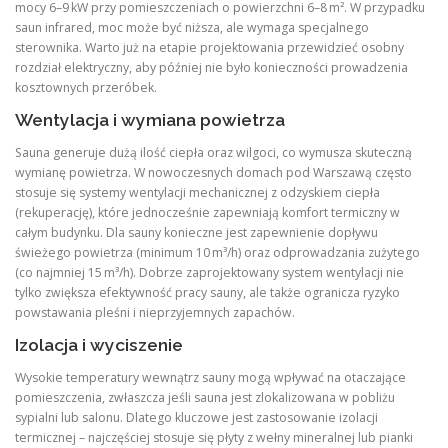
mocy 6–9 kW przy pomieszczeniach o powierzchni 6–8 m². W przypadku
saun infrared, moc może być niższa, ale wymaga specjalnego
sterownika. Warto już na etapie projektowania przewidzieć osobny
rozdział elektryczny, aby później nie było konieczności prowadzenia
kosztownych przeróbek.
Wentylacja i wymiana powietrza
Sauna generuje dużą ilość ciepła oraz wilgoci, co wymusza skuteczną
wymianę powietrza. W nowoczesnych domach pod Warszawą często
stosuje się systemy wentylacji mechanicznej z odzyskiem ciepła
(rekuperację), które jednocześnie zapewniają komfort termiczny w
całym budynku. Dla sauny konieczne jest zapewnienie dopływu
świeżego powietrza (minimum 10 m³/h) oraz odprowadzania zużytego
(co najmniej 15 m³/h). Dobrze zaprojektowany system wentylacji nie
tylko zwiększa efektywność pracy sauny, ale także ogranicza ryzyko
powstawania pleśni i nieprzyjemnych zapachów.
Izolacja i wyciszenie
Wysokie temperatury wewnątrz sauny mogą wpływać na otaczające
pomieszczenia, zwłaszcza jeśli sauna jest zlokalizowana w pobliżu
sypialni lub salonu. Dlatego kluczowe jest zastosowanie izolacji
termicznej – najczęściej stosuje się płyty z wełny mineralnej lub pianki