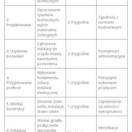
technicznych
Opracowanie
rysunków
Zgodność z
2.
technicznych,
2‑3 tygodnie
normami
Projektowanie
wybór
budowlanymi
materiałów
izolacyjnych
Zgłoszenie
instalacji do
3. Uzyskanie
Formalności
urzędu miasta,
2‑4 tygodnie
pozwoleń
administracyjne
ewentualne
pozwolenia
Wykonanie
4.
fundamentu,
Precyzyjne
Przygotowanie
izolacji,
1‑2 tygodnie
wykonanie
podłoża
instalacji
przyłączeń
elektrycznej
Złożenie ścian,
Zapewnienie
5. Montaż
sufitu, instalacja
1‑2 tygodnie
szczelności i
konstrukcji
drzwi i okien
wytrzymałości
Montaż grzałki,
podłączenie
Weryfikacja
6. Instalacja
sterownika,