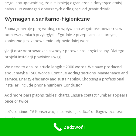
nego, aby upewnić się, że nie istnieją ograniczenia dotyczące emisji
hałasu lub wymagań dotyczących odległości od granic działki.
Wymagania sanitarno-higieniczne
Sauna generuje parę wodną, co wpływa na wilgotność powietrza w
pomieszczeniach przyległych. Zgodnie z przepisami sanitarnymi,
konieczne jest zapewnienie odpowiedniej went
ylacji oraz odprowadzania wody z parowniczej części sauny. Dlatego
projekt instalacji powinien uwzgl
We need to ensure article length ~2000 words. We have produced
about maybe 1500 words. Continue adding sections: Maintenance and
service, Energy efficiency and sustainability, Choosing a professional
installer (include phone number), Conclusion.
Add more paragraphs, tables, charts. Ensure contact number appears
once or twice.
Let’s continue.## Konserwacja i serwis – jak dbać o długowieczność
sauny
Zadzwoń!
Po zakończeniu montażu i pierwszych kilku sesjach termicznych,
właściciel nowego domu pod Warszawą powinien skupić się na