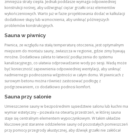
zmniejsza straty ciepła. Jednak poddasze wymaga odpowiedniej
konstrukcji nośnej, aby udźwignąć ciężar grzałki oraz elementów
wykończeniowych. Warto już w fazie projektowania dodać w kalkulacji
dodatkowe słupy lub wzmocnienia, aby uniknąć późniejszych
problemów konstrukcyjnych.
Sauna w piwnicy
Piwnica, ze względu na stałą temperaturę otoczenia, jest optymalnym
miejscem do montażu sauny, zwłaszcza w regionie, gdzie zimy bywają
mroźne. Dodatkowa zaleta to łatwość podłączenia do systemu
kanalizacyjnego, co ułatwia odprowadzanie wody po sesji. Wadą może
być konieczność zapewnienia odpowiedniej wentylacji, aby uniknąć
nadmiernego podnoszenia wilgotności w całym domu. W piwnicach z
surowym betonu można również zastosować podłogę z
podgrzewaniem, co dodatkowo podnosi komfort.
Sauna przy salonie
Umieszczenie sauny w bezpośrednim sąsiedztwie salonu lub kuchni ma
wymiar estetyczny – pozwala na otwartą przestrzeń, w której sauna
staje się centralnym elementem wypoczynkowym. W takim układzie
kluczowe jest staranne oddzielenie sauny od pozostałych pomieszczeń
przy pomocy przegrody akustycznej, aby dźwięk grzałki nie zakłócał