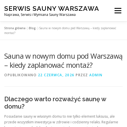
Przejdź
SERWIS SAUNY WARSZAWA
do
Menu
treści
Naprawa, Serwis i Wymiana Sauny Warszawa
Strona główna
»
Blog
»
Sauna w nowym domu pod Warszawą – kiedy zaplanować
SERWIS DO SAUNY WARSZAWA
BLOG
KONTAKT
montaż?
Sauna w nowym domu pod Warszawą
– kiedy zaplanować montaż?
OPUBLIKOWANO
22 CZERWCA, 2026
PRZEZ
ADMIN
Dlaczego warto rozważyć saunę w
domu?
Posiadanie sauny w własnym domu to nie tylko element luksusu, ale
przede wszystkim inwestycja w zdrowie i codzienny relaks. Regularne