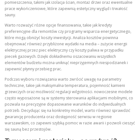
pomieszczenia, takimi jak izolacja ścian, montaż drzwi oraz ewentualne
prace wykończeniowe, które zapewnią estetyczny wygląd i trwałość
sauny.
Warto rozważyć różne opcje finansowania, takie jak kredyty
preferencyjne dla remontów czy programy wsparcia energetycznego,
które mogą obniżyć koszty inwestycji. Analiza kosztów powinna
obejmować również przybliżone wydatki na media – zużycie energii
elektrycznej przez piec elektryczny czy koszty paliwa w przypadku
piecek gazowych. Dzięki dokładnemu oszacowaniu wszystkich
elementów budżetu można uniknąć nieprzyjemnych niespodzianek i
zapewnić płynny przebieg prac.
Podczas wyboru rozwiązania warto zwrócić uwagę na parametry
techniczne, takie jak maksymalna temperatura, pojemność kamieni
grzewczych oraz możliwość regulacji wilgotności. nowoczesne modele
często wyposażone są w systemy sterowania aplikacjami mobilnymi, co
pozwala na precyzyjne dopasowanie warunków do indywidualnych
potrzeb. Decydując się na konkretny model, warto również sprawdzić
gwarancję producenta oraz dostępność serwisu w regionie
warszawskim, co zapewni szybką pomoc w razie awarii i pozwoli cieszyć
się sauną bez przestojów.