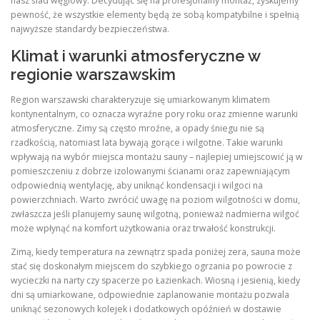
nasz ślad węglowy. Decydując się na profesjonalny montaż, zyskujemy
pewność, że wszystkie elementy będą ze sobą kompatybilne i spełnią
najwyższe standardy bezpieczeństwa.
Klimat i warunki atmosferyczne w
regionie warszawskim
Region warszawski charakteryzuje się umiarkowanym klimatem
kontynentalnym, co oznacza wyraźne pory roku oraz zmienne warunki
atmosferyczne. Zimy są często mroźne, a opady śniegu nie są
rzadkością, natomiast lata bywają gorące i wilgotne. Takie warunki
wpływają na wybór miejsca montażu sauny – najlepiej umiejscowić ją w
pomieszczeniu z dobrze izolowanymi ścianami oraz zapewniającym
odpowiednią wentylację, aby uniknąć kondensacji i wilgoci na
powierzchniach. Warto zwrócić uwagę na poziom wilgotności w domu,
zwłaszcza jeśli planujemy saunę wilgotną, ponieważ nadmierna wilgoć
może wpłynąć na komfort użytkowania oraz trwałość konstrukcji.
Zimą, kiedy temperatura na zewnątrz spada poniżej zera, sauna może
stać się doskonałym miejscem do szybkiego ogrzania po powrocie z
wycieczki na narty czy spacerze po Łazienkach. Wiosną i jesienią, kiedy
dni są umiarkowane, odpowiednie zaplanowanie montażu pozwala
uniknąć sezonowych kolejek i dodatkowych opóźnień w dostawie