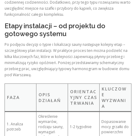
codziennej codzienności. Dodatkowo, przy tego typu rozwiązaniu warto
uwzględnić miejsce na szafki i przybory do kąpieli, co zwiększa
funkcjonalność całego kompleksu.
Etapy instalacji – od projektu do
gotowego systemu
Po podjęciu decyzji o typie i lokalizacji sauny następuje kolejny etap –
szczegółowy plan instalacji. W praktyce proces ten można podzielić na
kilka kluczowych faz, które w kolejności zapewniają płynny przebieg i
minimalizują ryzyko opóźnień. Poniżej przedstawiamy schematyczny
przebieg prac, uwzględniający typowy harmonogram w budowie domu
pod Warszawą.
KLUCZOW
ORIENTAC
OPIS
E
FAZA
YJNY CZAS
DZIAŁAŃ
WYZWANI
TRWANIA
A
Określenie
wymiarów,
Dopasowanie
1. Analiza
rodzaju sauny,
1‑2 tygodnie
mocy grzałki do
potrzeb
wymagań
powierzchni