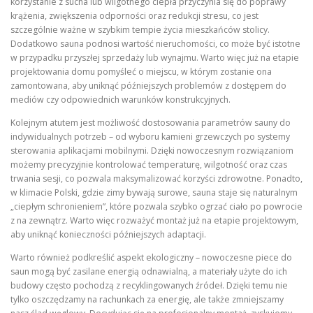
korzystanie z sucha lub wilgotnego ciepła przyczynia się do poprawy
krążenia, zwiększenia odporności oraz redukcji stresu, co jest
szczególnie ważne w szybkim tempie życia mieszkańców stolicy.
Dodatkowo sauna podnosi wartość nieruchomości, co może być istotne
w przypadku przyszłej sprzedaży lub wynajmu. Warto więc już na etapie
projektowania domu pomyśleć o miejscu, w którym zostanie ona
zamontowana, aby uniknąć późniejszych problemów z dostępem do
mediów czy odpowiednich warunków konstrukcyjnych.
Kolejnym atutem jest możliwość dostosowania parametrów sauny do
indywidualnych potrzeb – od wyboru kamieni grzewczych po systemy
sterowania aplikacjami mobilnymi. Dzięki nowoczesnym rozwiązaniom
możemy precyzyjnie kontrolować temperaturę, wilgotność oraz czas
trwania sesji, co pozwala maksymalizować korzyści zdrowotne. Ponadto,
w klimacie Polski, gdzie zimy bywają surowe, sauna staje się naturalnym
„ciepłym schronieniem”, które pozwala szybko ogrzać ciało po powrocie
z na zewnątrz. Warto więc rozważyć montaż już na etapie projektowym,
aby uniknąć konieczności późniejszych adaptacji.
Warto również podkreślić aspekt ekologiczny – nowoczesne piece do
saun mogą być zasilane energią odnawialną, a materiały użyte do ich
budowy często pochodzą z recyklingowanych źródeł. Dzięki temu nie
tylko oszczędzamy na rachunkach za energię, ale także zmniejszamy