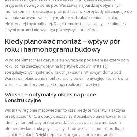
przypadku nowego domu pod Warszawą, najbardziej optymalnym
momentem na rozpoczęcie prac jest faza, w której budynek znajduje się
w stanie surowym zamkniętym, ale przed zakończeniem instalacji
elektrycznej i hydraulicznej. Dzięki temu instalacja sauny nie koliduje z
innymi pracami i nie wymaga późniejszych przeróbek.
Kiedy planować montaż – wpływ pór
roku i harmonogramu budowy
W Polsce klimat charakteryzuje się wyraźnym podziałem na cztery pory
roku, co ma znaczący wpływ na logistykę budowy i instalacji
specjalistycznych systemów, takich jak sauna. W nowym domu pod
Warszawą, planowanie montażu sauny powinno uwzględniać zarówno
warunki atmosferyczne, jak i etapy realizacji inwestycji.
Wiosna – optymalny okres na prace
konstrukcyjne
Wiosna w regionie mazowieckim to czas, kiedy temperatura zaczyna
przekraczać 10 °C, a opady deszczu są stosunkowo umiarkowane. To
idealny moment, aby przeprowadzić prace związane z montażem
elementów konstrukcyjnych sauny – budowę ścian, montaż podłogi i
instalację izolacji. Dzięki cieplejszej pogodzie, prace murarskie i