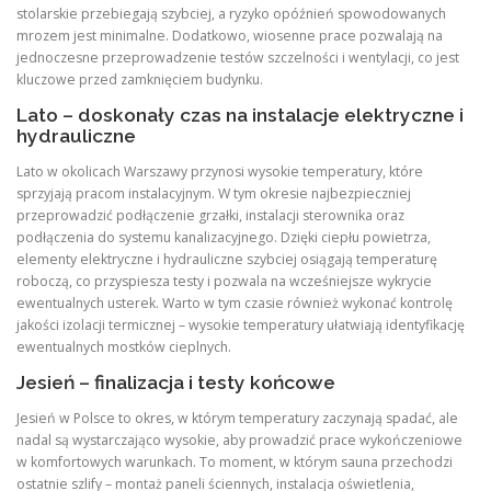
stolarskie przebiegają szybciej, a ryzyko opóźnień spowodowanych
mrozem jest minimalne. Dodatkowo, wiosenne prace pozwalają na
jednoczesne przeprowadzenie testów szczelności i wentylacji, co jest
kluczowe przed zamknięciem budynku.
Lato – doskonały czas na instalacje elektryczne i
hydrauliczne
Lato w okolicach Warszawy przynosi wysokie temperatury, które
sprzyjają pracom instalacyjnym. W tym okresie najbezpieczniej
przeprowadzić podłączenie grzałki, instalacji sterownika oraz
podłączenia do systemu kanalizacyjnego. Dzięki ciepłu powietrza,
elementy elektryczne i hydrauliczne szybciej osiągają temperaturę
roboczą, co przyspiesza testy i pozwala na wcześniejsze wykrycie
ewentualnych usterek. Warto w tym czasie również wykonać kontrolę
jakości izolacji termicznej – wysokie temperatury ułatwiają identyfikację
ewentualnych mostków cieplnych.
Jesień – finalizacja i testy końcowe
Jesień w Polsce to okres, w którym temperatury zaczynają spadać, ale
nadal są wystarczająco wysokie, aby prowadzić prace wykończeniowe
w komfortowych warunkach. To moment, w którym sauna przechodzi
ostatnie szlify – montaż paneli ściennych, instalacja oświetlenia,