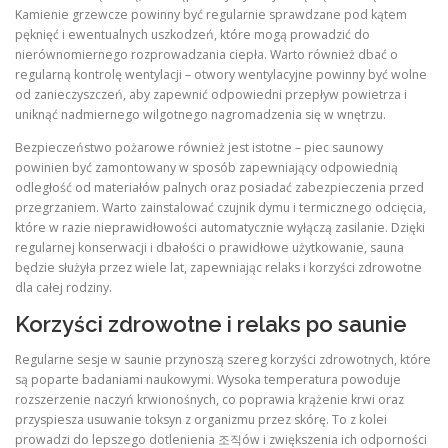
Kamienie grzewcze powinny być regularnie sprawdzane pod kątem
pęknięć i ewentualnych uszkodzeń, które mogą prowadzić do
nierównomiernego rozprowadzania ciepła. Warto również dbać o
regularną kontrolę wentylacji – otwory wentylacyjne powinny być wolne
od zanieczyszczeń, aby zapewnić odpowiedni przepływ powietrza i
uniknąć nadmiernego wilgotnego nagromadzenia się w wnętrzu.
Bezpieczeństwo pożarowe również jest istotne – piec saunowy
powinien być zamontowany w sposób zapewniający odpowiednią
odległość od materiałów palnych oraz posiadać zabezpieczenia przed
przegrzaniem. Warto zainstalować czujnik dymu i termicznego odcięcia,
które w razie nieprawidłowości automatycznie wyłączą zasilanie. Dzięki
regularnej konserwacji i dbałości o prawidłowe użytkowanie, sauna
będzie służyła przez wiele lat, zapewniając relaks i korzyści zdrowotne
dla całej rodziny.
Korzyści zdrowotne i relaks po saunie
Regularne sesje w saunie przynoszą szereg korzyści zdrowotnych, które
są poparte badaniami naukowymi. Wysoka temperatura powoduje
rozszerzenie naczyń krwionośnych, co poprawia krążenie krwi oraz
przyspiesza usuwanie toksyn z organizmu przez skórę. To z kolei
prowadzi do lepszego dotlenienia 조직ów i zwiększenia ich odporności