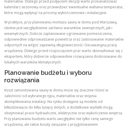
materiałów. Dlatego przed podjęciem decyzji warto przeanalizować
kalendarz sezonowy oraz przewidzieć ewentualne wahania temperatur,
które mogą wpłynąć na procesy wykończeniowe i instalacyjne.
W praktyce, przy planowaniu montażu sauny w domu pod Warszawą,
istotne jest uwzględnienie zarówno warunków zewnętrznych, jak i
wewnętrznych. Dobrze zaplanowane ogrzewanie pomieszczenia,
odpowiednie odprowadzanie powietrza oraz zastosowanie materiałów
odpornych na wilgoć zapewnią długowieczność i bezawaryjną pracę
urządzenia. Dlatego przed rozpoczęciem prac warto skonsultować się z
ekspertem, który dobierze odpowiednie rozwiązania dostosowane do
lokalnych warunków klimatycznych.
Planowanie budżetu i wyboru
rozwiązania
Koszt zamontowania sauny w domu może się znacznie różnić w
zależności od wybranego typu, materiałów oraz stopnia
skomplikowania instalacji. Na rynku dostępne są modele od
kilkudziesięciu do kilku tysięcy złotych, a dodatkowe wydatki mogą
obejmować prace hydrauliczne, elektryczne oraz wykończenie wnętrza.
Przy planowaniu budżetu warto uwzględnić nie tylko cenę samego
urządzenia, ale także koszty związane z przygotowaniem