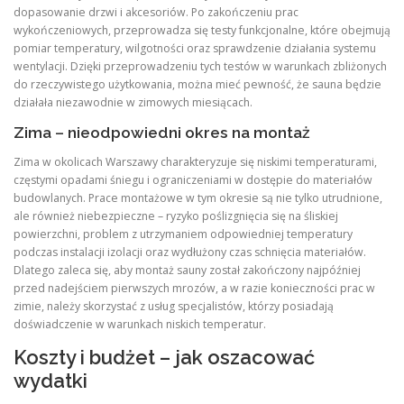
dopasowanie drzwi i akcesoriów. Po zakończeniu prac
wykończeniowych, przeprowadza się testy funkcjonalne, które obejmują
pomiar temperatury, wilgotności oraz sprawdzenie działania systemu
wentylacji. Dzięki przeprowadzeniu tych testów w warunkach zbliżonych
do rzeczywistego użytkowania, można mieć pewność, że sauna będzie
działała niezawodnie w zimowych miesiącach.
Zima – nieodpowiedni okres na montaż
Zima w okolicach Warszawy charakteryzuje się niskimi temperaturami,
częstymi opadami śniegu i ograniczeniami w dostępie do materiałów
budowlanych. Prace montażowe w tym okresie są nie tylko utrudnione,
ale również niebezpieczne – ryzyko poślizgnięcia się na śliskiej
powierzchni, problem z utrzymaniem odpowiedniej temperatury
podczas instalacji izolacji oraz wydłużony czas schnięcia materiałów.
Dlatego zaleca się, aby montaż sauny został zakończony najpóźniej
przed nadejściem pierwszych mrozów, a w razie konieczności prac w
zimie, należy skorzystać z usług specjalistów, którzy posiadają
doświadczenie w warunkach niskich temperatur.
Koszty i budżet – jak oszacować
wydatki