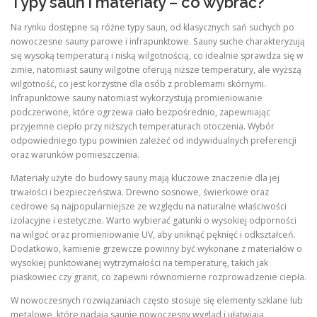
Typy saun i materiały – co wybrać?
Na rynku dostępne są różne typy saun, od klasycznych sań suchych po
nowoczesne sauny parowe i infrapunktowe. Sauny suche charakteryzują
się wysoką temperaturą i niską wilgotnością, co idealnie sprawdza się w
zimie, natomiast sauny wilgotne oferują niższe temperatury, ale wyższą
wilgotność, co jest korzystne dla osób z problemami skórnymi.
Infrapunktowe sauny natomiast wykorzystują promieniowanie
podczerwone, które ogrzewa ciało bezpośrednio, zapewniając
przyjemne ciepło przy niższych temperaturach otoczenia. Wybór
odpowiedniego typu powinien zależeć od indywidualnych preferencji
oraz warunków pomieszczenia.
Materiały użyte do budowy sauny mają kluczowe znaczenie dla jej
trwałości i bezpieczeństwa. Drewno sosnowe, świerkowe oraz
cedrowe są najpopularniejsze ze względu na naturalne właściwości
izolacyjne i estetyczne. Warto wybierać gatunki o wysokiej odporności
na wilgoć oraz promieniowanie UV, aby uniknąć pęknięć i odkształceń.
Dodatkowo, kamienie grzewcze powinny być wykonane z materiałów o
wysokiej punktowanej wytrzymałości na temperaturę, takich jak
piaskowiec czy granit, co zapewni równomierne rozprowadzenie ciepła.
W nowoczesnych rozwiązaniach często stosuje się elementy szklane lub
metalowe, które nadają saunie nowoczesny wygląd i ułatwiają