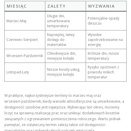
MIESIĄC
ZALETY
WYZWANIA
Długie dni,
Potencjalne opady
Marzec‑Maj
umiarkowane
deszczu
temperatury
Najcieplej, łatwy
Wysokie
Czerwiec‑Sierpień
dostęp do
zapotrzebowanie na
materiałów
energię
Chłodniejsze dni,
Krótsze dni, niższe
Wrzesień‑Październik
mniejsze kolejki
temperatury
Ryzyko opóźnień z
Niższe koszty usług,
Listopad‑Luty
powodu niskich
mniejsze kolejki
temperatur
W praktyce, najkorzystniejsze terminy to marzec‑maj oraz
wrzesień‑październik, kiedy warunki atmosferyczne są umiarkowane, a
dostępność zasobów jest najwyższa. Wybierając ten okres, możemy
liczyć na sprawną realizację prac oraz uniknąć dodatkowych kosztów
związanych z ogrzewaniem pomieszczenia roboczego. Warto jednak
pamiętać, że ostateczny termin zależy także od dostępności
specjalistów oraz indywidualnych potrzeb właściciela.