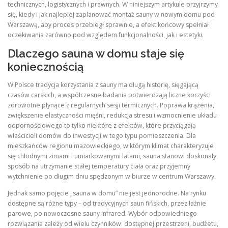
technicznych, logistycznych i prawnych. W niniejszym artykule przyjrzymy
się, kiedy i jak najlepiej zaplanować montaż sauny w nowym domu pod
Warszawą, aby proces przebiegł sprawnie, a efekt końcowy spełniał
oczekiwania zarówno pod względem funkcjonalności, jak i estetyki.
Dlaczego sauna w domu staje się
koniecznością
W Polsce tradycja korzystania z sauny ma długą historię, sięgającą
czasów carskich, a współczesne badania potwierdzają liczne korzyści
zdrowotne płynące z regularnych sesji termicznych. Poprawa krążenia,
zwiększenie elastyczności mięśni, redukcja stresu i wzmocnienie układu
odpornościowego to tylko niektóre z efektów, które przyciągają
właścicieli domów do inwestycji w tego typu pomieszczenia. Dla
mieszkańców regionu mazowieckiego, w którym klimat charakteryzuje
się chłodnymi zimami i umiarkowanymi latami, sauna stanowi doskonały
sposób na utrzymanie stałej temperatury ciała oraz przyjemny
wytchnienie po długim dniu spędzonym w biurze w centrum Warszawy.
Jednak samo pojęcie „sauna w domu” nie jest jednorodne. Na rynku
dostępne są różne typy – od tradycyjnych saun fińskich, przez łaźnie
parowe, po nowoczesne sauny infrared. Wybór odpowiedniego
rozwiązania zależy od wielu czynników: dostępnej przestrzeni, budżetu,