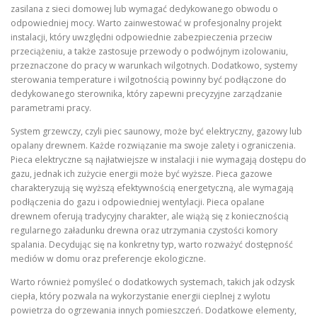
zasilana z sieci domowej lub wymagać dedykowanego obwodu o
odpowiedniej mocy. Warto zainwestować w profesjonalny projekt
instalacji, który uwzględni odpowiednie zabezpieczenia przeciw
przeciążeniu, a także zastosuje przewody o podwójnym izolowaniu,
przeznaczone do pracy w warunkach wilgotnych. Dodatkowo, systemy
sterowania temperature i wilgotnością powinny być podłączone do
dedykowanego sterownika, który zapewni precyzyjne zarządzanie
parametrami pracy.
System grzewczy, czyli piec saunowy, może być elektryczny, gazowy lub
opalany drewnem. Każde rozwiązanie ma swoje zalety i ograniczenia.
Pieca elektryczne są najłatwiejsze w instalacji i nie wymagają dostępu do
gazu, jednak ich zużycie energii może być wyższe. Pieca gazowe
charakteryzują się wyższą efektywnością energetyczną, ale wymagają
podłączenia do gazu i odpowiedniej wentylacji. Pieca opalane
drewnem oferują tradycyjny charakter, ale wiążą się z koniecznością
regularnego załadunku drewna oraz utrzymania czystości komory
spalania. Decydując się na konkretny typ, warto rozważyć dostępność
mediów w domu oraz preferencje ekologiczne.
Warto również pomyśleć o dodatkowych systemach, takich jak odzysk
ciepła, który pozwala na wykorzystanie energii cieplnej z wylotu
powietrza do ogrzewania innych pomieszczeń. Dodatkowe elementy,