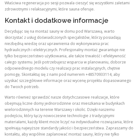
Właściwa regeneracja po sesji pozwala cieszyć się wszystkimi zaletami
zdrowotnymi i relaksacyjnymi, które sauna oferuje.
Kontakt i dodatkowe informacje
Decydując się na montaż sauny w domu pod Warszawą, warto
skorzystać z usług doświadczonych specjalistów, którzy posiadają
niezbędną wiedzę oraz uprawnienia do wykonywania prac
hydraulicznych i elektrycznych. Profesjonalny montaż gwarantuje nie
tylko bezpieczeństwo użytkowania, ale także trwałość i efektywność
całego systemu. Jeśli potrzebujesz wsparcia w planowaniu, doborze
odpowiedniego modelu czy realizacji prac instalacyjnych, chętnie
pomogę. Skontaktuj się z nami pod numerem +48570933114, aby
uzyskać szczegółowe informacje oraz wycenę projektu dopasowanego
do Twoich potrzeb.
Warto również sprawdzić nasze dotychczasowe realizacje, które
obejmują liczne domy jednorodzinne oraz mieszkania w budynkach
wielorodzinnych na terenie Warszawy i okolic. Dzięki naszemu
podejściu, który łączy nowoczesne technologie z tradycyjnymi
materiałami, każdy klient może liczyć na indywidualne rozwiązania, które
spełniają najwyższe standardy jakości i bezpieczeństwa. Zapraszamy do
kontaktu, aby wspólnie zaplanować montaż sauny, który nie tylko