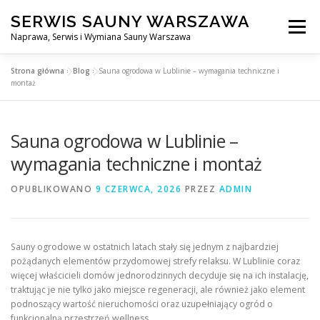
Przejdź
SERWIS SAUNY WARSZAWA
do
Menu
treści
Naprawa, Serwis i Wymiana Sauny Warszawa
Strona główna
»
Blog
»
Sauna ogrodowa w Lublinie – wymagania techniczne i
SERWIS DO SAUNY WARSZAWA
BLOG
KONTAKT
montaż
Sauna ogrodowa w Lublinie –
wymagania techniczne i montaż
OPUBLIKOWANO
9 CZERWCA, 2026
PRZEZ
ADMIN
Sauny ogrodowe w ostatnich latach stały się jednym z najbardziej
pożądanych elementów przydomowej strefy relaksu. W Lublinie coraz
więcej właścicieli domów jednorodzinnych decyduje się na ich instalację,
traktując je nie tylko jako miejsce regeneracji, ale również jako element
podnoszący wartość nieruchomości oraz uzupełniający ogród o
funkcjonalną przestrzeń wellness.