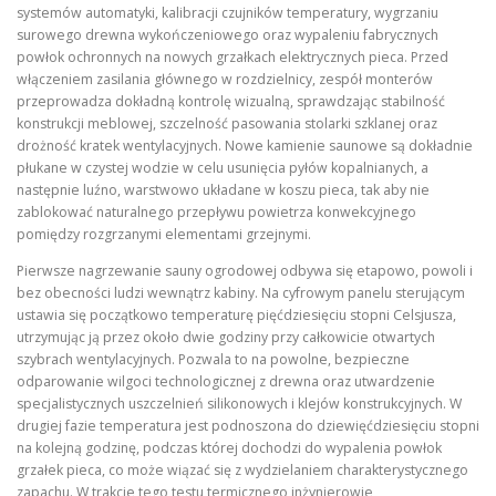
systemów automatyki, kalibracji czujników temperatury, wygrzaniu
surowego drewna wykończeniowego oraz wypaleniu fabrycznych
powłok ochronnych na nowych grzałkach elektrycznych pieca. Przed
włączeniem zasilania głównego w rozdzielnicy, zespół monterów
przeprowadza dokładną kontrolę wizualną, sprawdzając stabilność
konstrukcji meblowej, szczelność pasowania stolarki szklanej oraz
drożność kratek wentylacyjnych. Nowe kamienie saunowe są dokładnie
płukane w czystej wodzie w celu usunięcia pyłów kopalnianych, a
następnie luźno, warstwowo układane w koszu pieca, tak aby nie
zablokować naturalnego przepływu powietrza konwekcyjnego
pomiędzy rozgrzanymi elementami grzejnymi.
Pierwsze nagrzewanie sauny ogrodowej odbywa się etapowo, powoli i
bez obecności ludzi wewnątrz kabiny. Na cyfrowym panelu sterującym
ustawia się początkowo temperaturę pięćdziesięciu stopni Celsjusza,
utrzymując ją przez około dwie godziny przy całkowicie otwartych
szybrach wentylacyjnych. Pozwala to na powolne, bezpieczne
odparowanie wilgoci technologicznej z drewna oraz utwardzenie
specjalistycznych uszczelnień silikonowych i klejów konstrukcyjnych. W
drugiej fazie temperatura jest podnoszona do dziewięćdziesięciu stopni
na kolejną godzinę, podczas której dochodzi do wypalenia powłok
grzałek pieca, co może wiązać się z wydzielaniem charakterystycznego
zapachu. W trakcie tego testu termicznego inżynierowie