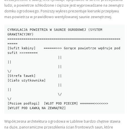
ludzi, a powietrze schłodzone i cięższe jest wyprowadzane na zewnątrz
domku ogrodowego. Poniższy wykres prezentuje kierunki przepływu
mas powietrza w prawidłowo wentylowanej saunie zewnętrznej.
CYRKULACJA POWIETRZA W SAUNIE OGRODOWEJ (SYSTEM 
GRAWITACYJNY)

========================================================
=====

[Sufit kabiny]    ======>>> Gorące powietrze wędruje pod 
sufit >>>======

                         ||                                       
||

                         ||                                       
\/

[Strefa ławek]           ||                                 
[Ciało użytkownika]

                         ||                                       
||

                         \/                                       
\/

[Poziom podłogi]  [WLOT POD PIECEM] =======>>>>>>> 
Współczesna architektura ogrodowa w Lublinie bardzo chętnie stawia
na duże, panoramiczne przeszklenia ścian frontowych saun, które