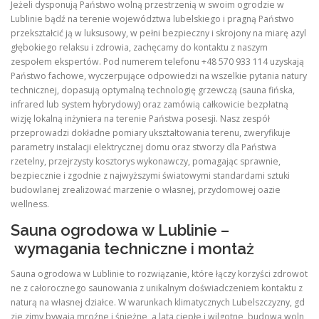
Jeżeli dysponują Państwo wolną przestrzenią w swoim ogrodzie w
Lublinie bądź na terenie województwa lubelskiego i pragną Państwo
przekształcić ją w luksusowy, w pełni bezpieczny i skrojony na miarę azyl
głębokiego relaksu i zdrowia, zachęcamy do kontaktu z naszym
zespołem ekspertów. Pod numerem telefonu +48 570 933 114 uzyskają
Państwo fachowe, wyczerpujące odpowiedzi na wszelkie pytania natury
technicznej, dopasują optymalną technologię grzewczą (sauna fińska,
infrared lub system hybrydowy) oraz zamówią całkowicie bezpłatną
wizję lokalną inżyniera na terenie Państwa posesji. Nasz zespół
przeprowadzi dokładne pomiary ukształtowania terenu, zweryfikuje
parametry instalacji elektrycznej domu oraz stworzy dla Państwa
rzetelny, przejrzysty kosztorys wykonawczy, pomagając sprawnie,
bezpiecznie i zgodnie z najwyższymi światowymi standardami sztuki
budowlanej zrealizować marzenie o własnej, przydomowej oazie
wellness.
Sauna ogrodowa w Lublinie –
wymagania techniczne i montaż
Sauna ogrodowa w Lublinie to rozwiązanie, które łączy korzyści zdrowot
ne z całorocznego saunowania z unikalnym doświadczeniem kontaktu z
naturą na własnej działce. W warunkach klimatycznych Lubelszczyzny, gd
zie zimy bywają mroźne i śnieżne, a lata ciepłe i wilgotne, budowa woln