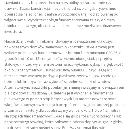
stawiania sauny bezpośrednio na niestabilnym czarnoziemie czy
trawniku. Każda konstrukcja, niezależnie od swoich gabarytów, musi
opierać się na solidnej, idealnie wypoziomowanej i odizolowanej od
wilgoci bazie. Wybór technologii fundamentowania zależy od masy
domku saunowego, ukształtowania terenu oraz możliwości finansowych
inwestora.
Najbardziej trwałym i rekomendowanym rozwiązaniem dla dużych,
nowoczesnych domków saunowych o konstrukcji szkieletowej jest
wylanie pełnej płyty fundamentowej z betonu klasy minimum C20/25, o
grubości od 10 do 15 centymetrów, wzmocnionej siatką z prętów
stalowych. Przed wylaniem betonu należy wykonać wykop na głębokość
około 30 centymetrów, usunąć warstwę humusu, ułożyć i zagęścić
mechanicznie warstwę podsypki piaskowo-żwirowej (tzw. chudego
betonu lub kruszywa) oraz wykonać szczelne szalunki obwodowe.
Alternatywnym, niezwykle popularnym i mniej inwazyjnym rozwiązaniem
dla ogrodów z urządzoną już zielenią jest wykonanie fundamentu
punktowego w postaci stóp betonowych lub montaż nowoczesnych
wkrętów srubowych wkręcanych bezpośrednio w grunt poniżej poziomu
przemarzania (który dla Lubelszczyzny wynosi około 1,0 do 1,2 metra).
Na stopach fundamentowych układa się grubą folię hydroizolacyjną lub
papę termozgrzewalną, która całkowicie odcina dopływ wilgoci z gleby
do drewnianej ramy nośnej sauny. Poniższy schemat ilustruje