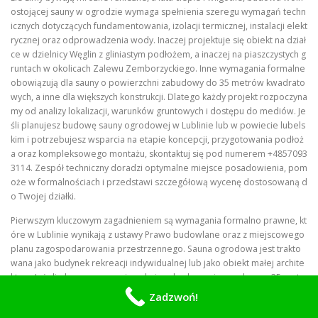
ostojącej sauny w ogrodzie wymaga spełnienia szeregu wymagań techn
icznych dotyczących fundamentowania, izolacji termicznej, instalacji elekt
rycznej oraz odprowadzenia wody. Inaczej projektuje się obiekt na dział
ce w dzielnicy Węglin z gliniastym podłożem, a inaczej na piaszczystych g
runtach w okolicach Zalewu Zemborzyckiego. Inne wymagania formalne
obowiązują dla sauny o powierzchni zabudowy do 35 metrów kwadrato
wych, a inne dla większych konstrukcji. Dlatego każdy projekt rozpoczyna
my od analizy lokalizacji, warunków gruntowych i dostępu do mediów. Je
śli planujesz budowę sauny ogrodowej w Lublinie lub w powiecie lubels
kim i potrzebujesz wsparcia na etapie koncepcji, przygotowania podłoż
a oraz kompleksowego montażu, skontaktuj się pod numerem +4857093
3114. Zespół techniczny doradzi optymalne miejsce posadowienia, pom
oże w formalnościach i przedstawi szczegółową wycenę dostosowaną d
o Twojej działki.
Pierwszym kluczowym zagadnieniem są wymagania formalno prawne, kt
óre w Lublinie wynikają z ustawy Prawo budowlane oraz z miejscowego
planu zagospodarowania przestrzennego. Sauna ogrodowa jest trakto
wana jako budynek rekreacji indywidualnej lub jako obiekt małej archite
ktury. Jeżeli planowana powierzchnia zabudowy nie przekracza 35 metr
ów kwadratowych, a na działce o powierzchni minimum 500 metrów kw
Zadzwoń!
adratowych nie ma już innego obiektu wybudowanego na zgłoszenie, in