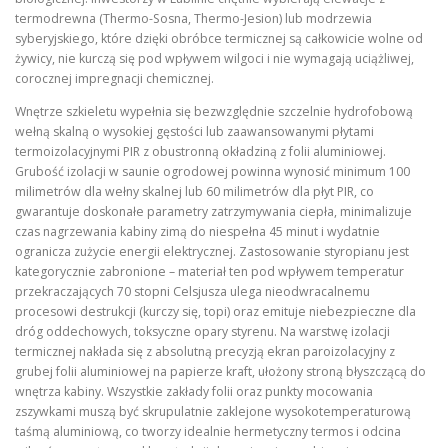
termodrewna (Thermo-Sosna, Thermo-Jesion) lub modrzewia
syberyjskiego, które dzięki obróbce termicznej są całkowicie wolne od
żywicy, nie kurczą się pod wpływem wilgoci i nie wymagają uciążliwej,
corocznej impregnacji chemicznej.
Wnętrze szkieletu wypełnia się bezwzględnie szczelnie hydrofobową
wełną skalną o wysokiej gęstości lub zaawansowanymi płytami
termoizolacyjnymi PIR z obustronną okładziną z folii aluminiowej.
Grubość izolacji w saunie ogrodowej powinna wynosić minimum 100
milimetrów dla wełny skalnej lub 60 milimetrów dla płyt PIR, co
gwarantuje doskonałe parametry zatrzymywania ciepła, minimalizuje
czas nagrzewania kabiny zimą do niespełna 45 minut i wydatnie
ogranicza zużycie energii elektrycznej. Zastosowanie styropianu jest
kategorycznie zabronione – materiał ten pod wpływem temperatur
przekraczających 70 stopni Celsjusza ulega nieodwracalnemu
procesowi destrukcji (kurczy się, topi) oraz emituje niebezpieczne dla
dróg oddechowych, toksyczne opary styrenu. Na warstwę izolacji
termicznej nakłada się z absolutną precyzją ekran paroizolacyjny z
grubej folii aluminiowej na papierze kraft, ułożony stroną błyszczącą do
wnętrza kabiny. Wszystkie zakłady folii oraz punkty mocowania
zszywkami muszą być skrupulatnie zaklejone wysokotemperaturową
taśmą aluminiową, co tworzy idealnie hermetyczny termos i odcina