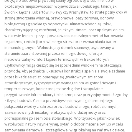
Decyzja o budowie prywatnej sauny ogrodowej w Lublinie lub w
okolicznych miejscowościach województwa lubelskiego, takich jak
Świdnik, Łęczna, Lubartów, Puławy czy Krasnystaw, to strategiczny krok w
stronę stworzenia własnej, przydomowej oazy zdrowia, odnowy
biologicznej i głębokiego odpoczynku. Klimat wschodniej Polski,
charakteryzujący się mroźnymi, śnieżnymi zimami oraz upalnymi dniami
w okresie letnim, sprzyja poszukiwaniu naturalnych metod hartowania
organizmu, redukcji przewlekłego stresu oraz wzmacniania barier
immunologicznych. Wolnostojący domek saunowy, usytuowany w
starannie zaaranżowanej przestrzeni ogrodowej, oferuje
niepowtarzalny komfort kąpieli termicznych, w trakcie których
użytkownicy mogą cieszyć się bezpośrednim widokiem na otaczającą
przyrodę. Aby jednak ta luksusowa konstrukcja spełniała swoje zadanie
przez kilkadziesiąt lat, opierając się gwałtownym zmianom
atmosferycznym, rygorystycznym wymaganiom wilgotnościowym i
temperaturowym, konieczne jest bezbłędne i skrupulatne
przygotowanie infrastruktury technicznej oraz precyzyjny montaż zgodny
z fizyką budowli. Całe to przedsięwzięcie wymaga harmonijnego
połączenia wiedzy z zakresu prawa budowlanego, robót ziemnych,
zaawansowanych instalacji elektrycznych o dużej mocy oraz
profesjonalnego rzemiosła stolarskiego. W przypadku jakichkolwiek
wątpliwości natury inżynieryjnej, pytań o dobór materiałów lub w celu
zamówienia darmowej, szczegółowej wizji lokalnej na Państwa działce,