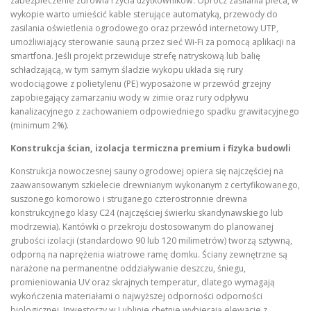
zabezpieczenie zdrowia i życia użytkowników. Oprócz zasilania pieca, w
wykopie warto umieścić kable sterujące automatyką, przewody do
zasilania oświetlenia ogrodowego oraz przewód internetowy UTP,
umożliwiający sterowanie sauną przez sieć Wi-Fi za pomocą aplikacji na
smartfona. Jeśli projekt przewiduje strefę natryskową lub balię
schładzającą, w tym samym śladzie wykopu układa się rury
wodociągowe z polietylenu (PE) wyposażone w przewód grzejny
zapobiegający zamarzaniu wody w zimie oraz rury odpływu
kanalizacyjnego z zachowaniem odpowiedniego spadku grawitacyjnego
(minimum 2%).
Konstrukcja ścian, izolacja termiczna premium i fizyka budowli
Konstrukcja nowoczesnej sauny ogrodowej opiera się najczęściej na
zaawansowanym szkielecie drewnianym wykonanym z certyfikowanego,
suszonego komorowo i struganego czterostronnie drewna
konstrukcyjnego klasy C24 (najczęściej świerku skandynawskiego lub
modrzewia). Kantówki o przekroju dostosowanym do planowanej
grubości izolacji (standardowo 90 lub 120 milimetrów) tworzą sztywną,
odporną na naprężenia wiatrowe ramę domku. Ściany zewnętrzne są
narażone na permanentne oddziaływanie deszczu, śniegu,
promieniowania UV oraz skrajnych temperatur, dlatego wymagają
wykończenia materiałami o najwyższej odporności odporności
biologicznej. Inwestorzy w Lublinie chętnie wybierają elewacje z