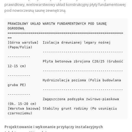
prawidłowy, wielowarstwowy układ konstrukcyjny płyty fundamentowej
pod nowoczesną saunę zewnętrzną.
PRAWIDŁOWY UKŁAD WARSTW FUNDAMENTOWYCH POD SAUNĘ 
OGRODOWĄ

========================================================
==

[Górna warstwa]  Izolacja drewnianej legary nośnej 
(Papa/Folia)

                 ---------------------------------------
-----------

                 Płyta betonowa zbrojona C20/25 (Grubość 
12-15 cm)

                 ---------------------------------------
-----------

                 Hydroizolacja pozioma (Folia budowlana 
gruba PE)

                 ---------------------------------------
-----------

                 Zagęszczona podsypka żwirowo-piaskowa 
(Ok. 15-20 cm)

[Warstwa bazowa] Stabilny grunt rodzimy (Po usunięciu 
Projektowanie i wykonanie przyłączy instalacyjnych