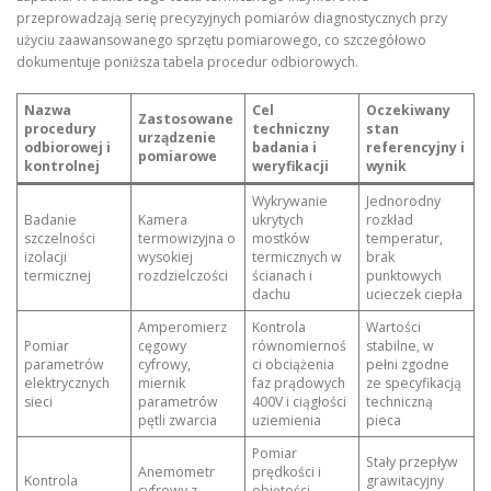
przeprowadzają serię precyzyjnych pomiarów diagnostycznych przy
użyciu zaawansowanego sprzętu pomiarowego, co szczegółowo
dokumentuje poniższa tabela procedur odbiorowych.
Nazwa
Cel
Oczekiwany
Zastosowane
procedury
techniczny
stan
urządzenie
odbiorowej i
badania i
referencyjny i
pomiarowe
kontrolnej
weryfikacji
wynik
Wykrywanie
Jednorodny
Badanie
Kamera
ukrytych
rozkład
szczelności
termowizyjna o
mostków
temperatur,
izolacji
wysokiej
termicznych w
brak
termicznej
rozdzielczości
ścianach i
punktowych
dachu
ucieczek ciepła
Amperomierz
Kontrola
Wartości
Pomiar
cęgowy
równomiernoś
stabilne, w
parametrów
cyfrowy,
ci obciążenia
pełni zgodne
elektrycznych
miernik
faz prądowych
ze specyfikacją
sieci
parametrów
400V i ciągłości
techniczną
pętli zwarcia
uziemienia
pieca
Pomiar
Stały przepływ
Anemometr
prędkości i
Kontrola
grawitacyjny
cyfrowy z
objętości