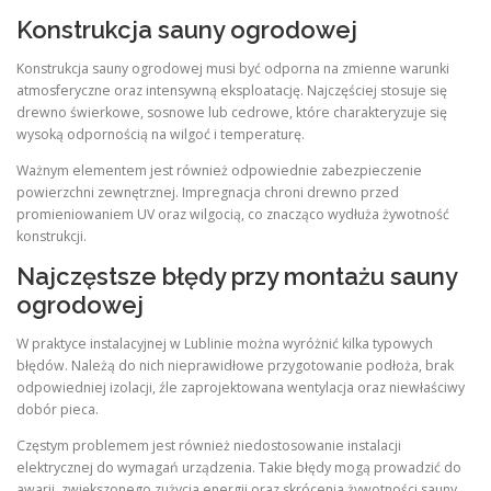
Konstrukcja sauny ogrodowej
Konstrukcja sauny ogrodowej musi być odporna na zmienne warunki
atmosferyczne oraz intensywną eksploatację. Najczęściej stosuje się
drewno świerkowe, sosnowe lub cedrowe, które charakteryzuje się
wysoką odpornością na wilgoć i temperaturę.
Ważnym elementem jest również odpowiednie zabezpieczenie
powierzchni zewnętrznej. Impregnacja chroni drewno przed
promieniowaniem UV oraz wilgocią, co znacząco wydłuża żywotność
konstrukcji.
Najczęstsze błędy przy montażu sauny
ogrodowej
W praktyce instalacyjnej w Lublinie można wyróżnić kilka typowych
błędów. Należą do nich nieprawidłowe przygotowanie podłoża, brak
odpowiedniej izolacji, źle zaprojektowana wentylacja oraz niewłaściwy
dobór pieca.
Częstym problemem jest również niedostosowanie instalacji
elektrycznej do wymagań urządzenia. Takie błędy mogą prowadzić do
awarii, zwiększonego zużycia energii oraz skrócenia żywotności sauny.