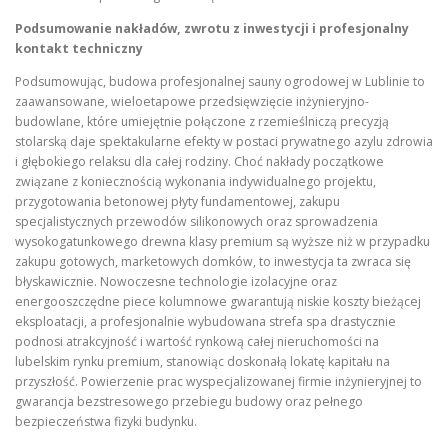
Podsumowanie nakładów, zwrotu z inwestycji i profesjonalny
kontakt techniczny
Podsumowując, budowa profesjonalnej sauny ogrodowej w Lublinie to
zaawansowane, wieloetapowe przedsięwzięcie inżynieryjno-
budowlane, które umiejętnie połączone z rzemieślniczą precyzją
stolarską daje spektakularne efekty w postaci prywatnego azylu zdrowia
i głębokiego relaksu dla całej rodziny. Choć nakłady początkowe
związane z koniecznością wykonania indywidualnego projektu,
przygotowania betonowej płyty fundamentowej, zakupu
specjalistycznych przewodów silikonowych oraz sprowadzenia
wysokogatunkowego drewna klasy premium są wyższe niż w przypadku
zakupu gotowych, marketowych domków, to inwestycja ta zwraca się
błyskawicznie. Nowoczesne technologie izolacyjne oraz
energooszczędne piece kolumnowe gwarantują niskie koszty bieżącej
eksploatacji, a profesjonalnie wybudowana strefa spa drastycznie
podnosi atrakcyjność i wartość rynkową całej nieruchomości na
lubelskim rynku premium, stanowiąc doskonałą lokatę kapitału na
przyszłość. Powierzenie prac wyspecjalizowanej firmie inżynieryjnej to
gwarancja bezstresowego przebiegu budowy oraz pełnego
bezpieczeństwa fizyki budynku.