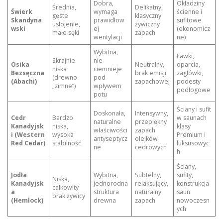
Dobra,
Okładziny
Średnia,
Delikatny,
Świerk
wymaga
ścienne i
gęste
klasyczny
Skandyna
prawidłow
sufitowe
usłojenie,
żywiczny
wski
ej
(ekonomicz
małe sęki
zapach
wentylacji
ne)
Wybitna,
Ławki,
Skrajnie
nie
Osika
Neutralny,
oparcia,
niska
ciemnieje
Bezsęczna
brak emisji
zagłówki,
(drewno
pod
(Abachi)
zapachowej
podesty
„zimne”)
wpływem
podłogowe
potu
Ściany i sufit
Doskonała,
Intensywny,
Cedr
Bardzo
w saunach
naturalne
przepiękny
Kanadyjsk
niska,
klasy
właściwości
zapach
i (Western
wysoka
Premium i
antyseptycz
olejków
Red Cedar)
stabilność
luksusowyc
ne
cedrowych
h
Ściany,
Jodła
Wybitna,
Subtelny,
sufity,
Niska,
Kanadyjsk
jednorodna
relaksujący,
konstrukcja
całkowity
a
struktura
naturalny
saun
brak żywicy
(Hemlock)
drewna
zapach
nowoczesn
ych