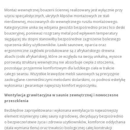
Montaż wewnętrznej boazerii ściennej realizowany jest wyłącznie przy
użyciu specjalistycznych, ukrytych klipsów montażowych ze stali
nierdzewnej, mocowanych do wewnętrznego rusztu montażowego.
Kategorycznie unika się wbijania gwoździ bezpośrednio przez lico deski
boazeryjnej, ponieważ rozgrzany metal pod wpływem temperatury
sięgającej stu stopni stanowiłby bezpośrednie zagrożenie bolesnego
oparzenia skóry użytkowników. Ławki saunowe, oparcia oraz
ergonomiczne zagłówki produkowane są z afrykańskiego drewna
abachi (osiki afrykańskiej), które ze względu na swoją unikalną, wysoce
porowatą strukturę wewnętrzną nie absorbuje ciepła z otoczenia,
pozostając przyjemnie komfortowym dla ludzkiego ciała w trakcie
całego seansu. Wszystkie krawędzie mebli saunowych są precyzyjnie
zaokrąglane rzemieślniczymi metodami stolarskimi, co podnosi estetykę
wykonania i gwarantuje najwyższy komfort wypoczynku.
Wentylacja grawitacyjna w saunie zewnętrznej i nowoczesne
przeszklenia
Bezbłędnie zaprojektowana i wykonana wentylacja to najważniejszy
element inżynieryjny całej sauny ogrodowej, decydujący bezpośrednio
o bezpieczeństwie życia i zdrowia użytkowników, komforcie oddychania
(stała wymiana tlenu) oraz trwałości biologicznej całej konstrukcji