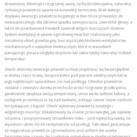
drewnianej. Wewnątrz rozgrzanej sauny zachodzi intensywna, naturalna
cyrkulacja powietrza oparta na konwekcji termicznej. Brak stałego
dopływu świeżego powietrza bogatego w tlen może prowadzić do
niebezpiecznego dla zdrowia spadku samopoczucia, zawrotów głowy, a
także do powstawania trwałych zastoisk wilgoci niszczących drewno.
System wentylacji w saunie ogrodowej musi być realizowany jako
niezależny układ grawitacyjny, bez użycia jakichkolwiek wentylatorów
mechanicznych o napędzie elektrycznym, które w warunkach
panującego gorąca uległyby stopieniu lub zaburzyłyby naturalny rozkład
temperatur.
Otwór wlotowy świeżego powietrza musi znajdować się bezwzględnie
w dolnej części ściany, bezpośrednio pod piecem elektrycznym lub w
jego najbliższym sąsiedztwie, tuż nad podłogą. Chłodne powietrze
zassane z zewnątrz domku przechodzi przez rozgrzane grzałki pieca,
gwałtownie zwiększa swoją temperaturę, unosi się ku sufitowi kabiny, a
następnie przemieszcza się nad ławkami, oddając cenne ciepło osobom
korzystającym z kąpieli. Otwór wylotowy powietrza zużytego i
wilgotnego musi być zlokalizowany na ścianie przeciwległej, jak najdalej
od pieca, i pozycjonowany stosunkowo nisko – pod najwyższą ławką, na
wysokości około 30–50 centymetrów od podłogi. Taki układ gwarantuje,
że najgorętsze powietrze zgromadzone pod sufitem nie ucieka
bezużytecznie z sauny, lecz cyrkuluje optymalnie w strefie przebywania