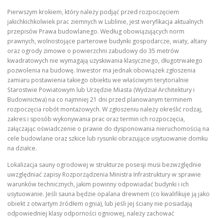
Pierwszym krokiem, który należy podjąć przed rozpoczęciem
jakichkichkolwiek prac ziemnych w Lublinie, jest weryfikacja aktualnych
przepisów Prawa budowlanego. Według obowiązujących norm
prawnych, wolnostojące parterowe budynki gospodarcze, wiaty, altany
oraz ogrody zimowe o powierzchni zabudowy do 35 metrów
kwadratowych nie wymagają uzyskiwania klasycznego, długotrwałego
pozwolenia na budowę. Inwestor ma jednak obowiązek zgłoszenia
zamiaru postawienia takiego obiektu we właściwym terytorialnie
Starostwie Powiatowym lub Urzędzie Miasta (Wydział Architektury i
Budownictwa) na co najmniej 21 dni przed planowanym terminem
rozpoczęcia robót montażowych. W zgłoszeniu należy określić rodzaj,
zakres i sposób wykonywania prac oraz termin ich rozpoczęcia,
załączając oświadczenie o prawie do dysponowania nieruchomością na
cele budowlane oraz szkice lub rysunki obrazujące usytuowanie domku
na działce.
Lokalizacja sauny ogrodowej w strukturze posesji musi bezwzględnie
uwzględniać zapisy Rozporządzenia Ministra Infrastruktury w sprawie
warunków technicznych, jakim powinny odpowiadać budynki i ich
usytuowanie. Jeśli sauna będzie opalana drewnem (co kwalifikuje ją jako
obiekt z otwartym źródłem ognia), lub jeśli jej ściany nie posiadają
odpowiedniej klasy odporności ogniowej, należy zachować