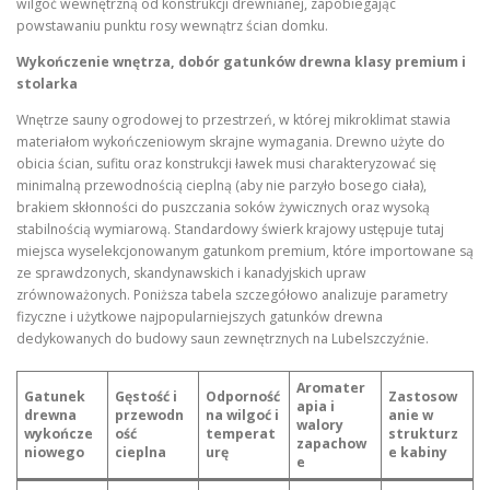
wilgoć wewnętrzną od konstrukcji drewnianej, zapobiegając
powstawaniu punktu rosy wewnątrz ścian domku.
Wykończenie wnętrza, dobór gatunków drewna klasy premium i
stolarka
Wnętrze sauny ogrodowej to przestrzeń, w której mikroklimat stawia
materiałom wykończeniowym skrajne wymagania. Drewno użyte do
obicia ścian, sufitu oraz konstrukcji ławek musi charakteryzować się
minimalną przewodnością cieplną (aby nie parzyło bosego ciała),
brakiem skłonności do puszczania soków żywicznych oraz wysoką
stabilnością wymiarową. Standardowy świerk krajowy ustępuje tutaj
miejsca wyselekcjonowanym gatunkom premium, które importowane są
ze sprawdzonych, skandynawskich i kanadyjskich upraw
zrównoważonych. Poniższa tabela szczegółowo analizuje parametry
fizyczne i użytkowe najpopularniejszych gatunków drewna
dedykowanych do budowy saun zewnętrznych na Lubelszczyźnie.
Aromater
Gatunek
Gęstość i
Odporność
Zastosow
apia i
drewna
przewodn
na wilgoć i
anie w
walory
wykończe
ość
temperat
strukturz
zapachow
niowego
cieplna
urę
e kabiny
e