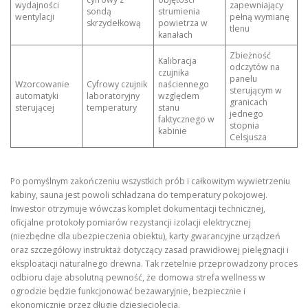
wydajności
zapewniający
sondą
strumienia
wentylacji
pełną wymianę
skrzydełkową
powietrza w
tlenu
kanałach
Zbieżność
Kalibracja
odczytów na
czujnika
panelu
Wzorcowanie
Cyfrowy czujnik
naściennego
sterującym w
automatyki
laboratoryjny
względem
granicach
sterującej
temperatury
stanu
jednego
faktycznego w
stopnia
kabinie
Celsjusza
Po pomyślnym zakończeniu wszystkich prób i całkowitym wywietrzeniu
kabiny, sauna jest powoli schładzana do temperatury pokojowej.
Inwestor otrzymuje wówczas komplet dokumentacji technicznej,
oficjalne protokoły pomiarów rezystancji izolacji elektrycznej
(niezbędne dla ubezpieczenia obiektu), karty gwarancyjne urządzeń
oraz szczegółowy instruktaż dotyczący zasad prawidłowej pielęgnacji i
eksploatacji naturalnego drewna. Tak rzetelnie przeprowadzony proces
odbioru daje absolutną pewność, że domowa strefa wellness w
ogrodzie będzie funkcjonować bezawaryjnie, bezpiecznie i
ekonomicznie przez długie dziesięciolecia.