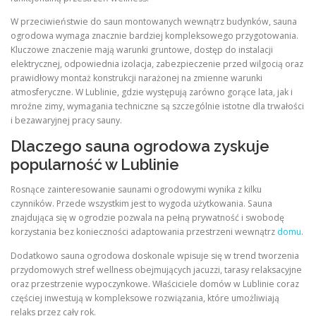
W przeciwieństwie do saun montowanych wewnątrz budynków, sauna
ogrodowa wymaga znacznie bardziej kompleksowego przygotowania.
Kluczowe znaczenie mają warunki gruntowe, dostęp do instalacji
elektrycznej, odpowiednia izolacja, zabezpieczenie przed wilgocią oraz
prawidłowy montaż konstrukcji narażonej na zmienne warunki
atmosferyczne. W Lublinie, gdzie występują zarówno gorące lata, jak i
mroźne zimy, wymagania techniczne są szczególnie istotne dla trwałości
i bezawaryjnej pracy sauny.
Dlaczego sauna ogrodowa zyskuje
popularność w Lublinie
Rosnące zainteresowanie saunami ogrodowymi wynika z kilku
czynników. Przede wszystkim jest to wygoda użytkowania. Sauna
znajdująca się w ogrodzie pozwala na pełną prywatność i swobodę
korzystania bez konieczności adaptowania przestrzeni wewnątrz
domu
.
Dodatkowo sauna ogrodowa doskonale wpisuje się w trend tworzenia
przydomowych stref wellness obejmujących jacuzzi, tarasy relaksacyjne
oraz przestrzenie wypoczynkowe. Właściciele domów w Lublinie coraz
częściej inwestują w kompleksowe rozwiązania, które umożliwiają
relaks przez cały rok.