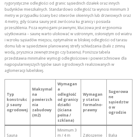
rygorystyczne odległości od granic sąsiednich działek oraz innych
budynków mieszkalnych. Standardowo odległość ta wynosi minimum 3
metry w przypadku ściany bez otworów okiennych lub drzwiowych oraz
4 metry, gdy ściana sauny jest zwrócona ku granicy i posiada
przeszklenia. Poza wymogami prawnymi, kluczowa jest ergonomia
użytkowania – saunę warto ulokować w ustronnym, osłoniętym od wiatru
i wzroku sąsiadów miejscu, optymalnie w bliskiej odległości od tarasu
domu lub w sąsiedztwie planowanej strefy schładzania (balii z zimną
wodą, prysznica zewnętrznego czy basenu). Poniższa tabela
przedstawia minimalne wymogi odległościowe i powierzchniowe dla
najpopularniejszych typów saun ogrodowych realizowanych w
aglomeracji lubelskiej.
Wymagan
Maksymal
a
Sugerowa
Typ
na
odległość
Wymagan
ne
konstrukc
powierzch
od granicy
y status
sąsiedztw
ji sauny
nia
działki
formalno-
o w
ogrodowej
zabudowy
(ściana
prawny
ogrodzie
(m2)
pełna /
szklana)
Minimum 3
Sauna
m / 4 m
Zgłoszenie
Balia