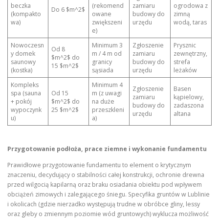
beczka
(rekomend
zamiaru
ogrodowa z
Do 6 $m^2$
(kompakto
owane
budowy do
zimną
wa)
zwiększeni
urzędu
wodą, taras
e)
Nowoczesn
Minimum 3
Zgłoszenie
Prysznic
Od 8
y domek
m / 4 m od
zamiaru
zewnętrzny,
$m^2$ do
saunowy
granicy
budowy do
strefa
15 $m^2$
(kostka)
sąsiada
urzędu
leżaków
Kompleks
Minimum 4
Zgłoszenie
Basen
spa (sauna
Od 15
m (z uwagi
zamiaru
kąpielowy,
+ pokój
$m^2$ do
na duże
budowy do
zadaszona
wypoczynk
25 $m^2$
przeszkleni
urzędu
altana
u)
a)
Przygotowanie podłoża, prace ziemne i wykonanie fundamentu
Prawidłowe przygotowanie fundamentu to element o krytycznym
znaczeniu, decydujący o stabilności całej konstrukcji, ochronie drewna
przed wilgocią kapilarną oraz braku osiadania obiektu pod wpływem
obciążeń zimowych i zalegającego śniegu. Specyfika gruntów w Lublinie
i okolicach (gdzie nierzadko występują trudne w obróbce gliny, lessy
oraz gleby o zmiennym poziomie wód gruntowych) wyklucza możliwość