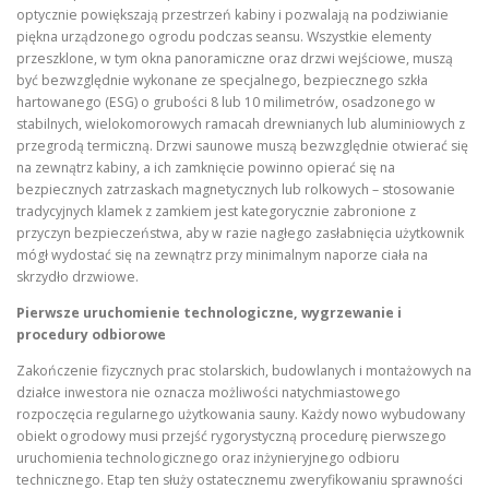
optycznie powiększają przestrzeń kabiny i pozwalają na podziwianie
piękna urządzonego ogrodu podczas seansu. Wszystkie elementy
przeszklone, w tym okna panoramiczne oraz drzwi wejściowe, muszą
być bezwzględnie wykonane ze specjalnego, bezpiecznego szkła
hartowanego (ESG) o grubości 8 lub 10 milimetrów, osadzonego w
stabilnych, wielokomorowych ramacah drewnianych lub aluminiowych z
przegrodą termiczną. Drzwi saunowe muszą bezwzględnie otwierać się
na zewnątrz kabiny, a ich zamknięcie powinno opierać się na
bezpiecznych zatrzaskach magnetycznych lub rolkowych – stosowanie
tradycyjnych klamek z zamkiem jest kategorycznie zabronione z
przyczyn bezpieczeństwa, aby w razie nagłego zasłabnięcia użytkownik
mógł wydostać się na zewnątrz przy minimalnym naporze ciała na
skrzydło drzwiowe.
Pierwsze uruchomienie technologiczne, wygrzewanie i
procedury odbiorowe
Zakończenie fizycznych prac stolarskich, budowlanych i montażowych na
działce inwestora nie oznacza możliwości natychmiastowego
rozpoczęcia regularnego użytkowania sauny. Każdy nowo wybudowany
obiekt ogrodowy musi przejść rygorystyczną procedurę pierwszego
uruchomienia technologicznego oraz inżynieryjnego odbioru
technicznego. Etap ten służy ostatecznemu zweryfikowaniu sprawności