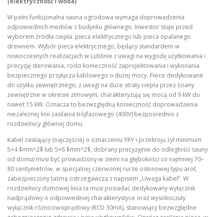
(elektryczność i woda)
W pełni funkcjonalna sauna ogrodowa wymaga doprowadzenia
odpowiednich mediów z budynku głównego. Inwestor staje przed
wyborem źródła ciepła: pieca elektrycznego lub pieca opalanego
drewnem. Wybór pieca elektrycznego, będący standardem w
nowoczesnych realizacjach w Lublinie z uwagi na wygodę użytkowania i
precyzję sterowania, rodzi konieczność zaprojektowania i wykonania
bezpiecznego przyłącza kablowego o dużej mocy. Piece dedykowane
do użytku zewnętrznego, z uwagi na duże straty ciepła przez ściany
zewnętrzne w okresie zimowym, charakteryzują się mocą od 9 kW do
nawet 15 kW. Oznacza to bezwzględną konieczność doprowadzenia
niezależnej linii zasilania trójfazowego (400V) bezpośrednio z
rozdzielnicy głównej domu.
Kabel zasilający (najczęściej o oznaczeniu YKY i przekroju żył minimum
5×4 $mm^2$ lub 5×6 $mm^2$, dobrany precyzyjnie do odległości sauny
od domu) musi być prowadzony w ziemi na głębokości co najmniej 70–
80 centymetrów, w specjalnej czerwonej rurze osłonowej typu arot,
zabezpieczony taśmą ostrzegawczą z napisem „Uwaga kabel”. W
rozdzielnicy domowej linia ta musi posiadać dedykowany wyłącznik
nadprądowy o odpowiedniej charakterystyce oraz wysokoczuły
wyłącznik różnicowoprądowy (RCD 30mA), stanowiący bezwzględne