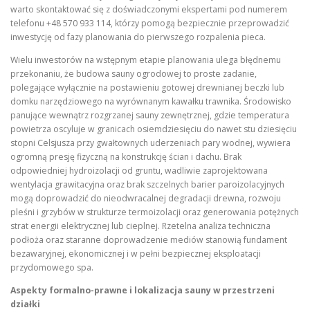
warto skontaktować się z doświadczonymi ekspertami pod numerem
telefonu +48 570 933 114, którzy pomogą bezpiecznie przeprowadzić
inwestycję od fazy planowania do pierwszego rozpalenia pieca.
Wielu inwestorów na wstępnym etapie planowania ulega błędnemu
przekonaniu, że budowa sauny ogrodowej to proste zadanie,
polegające wyłącznie na postawieniu gotowej drewnianej beczki lub
domku narzędziowego na wyrównanym kawałku trawnika. Środowisko
panujące wewnątrz rozgrzanej sauny zewnętrznej, gdzie temperatura
powietrza oscyluje w granicach osiemdziesięciu do nawet stu dziesięciu
stopni Celsjusza przy gwałtownych uderzeniach pary wodnej, wywiera
ogromną presję fizyczną na konstrukcję ścian i dachu. Brak
odpowiedniej hydroizolacji od gruntu, wadliwie zaprojektowana
wentylacja grawitacyjna oraz brak szczelnych barier paroizolacyjnych
mogą doprowadzić do nieodwracalnej degradacji drewna, rozwoju
pleśni i grzybów w strukturze termoizolacji oraz generowania potężnych
strat energii elektrycznej lub cieplnej. Rzetelna analiza techniczna
podłoża oraz staranne doprowadzenie mediów stanowią fundament
bezawaryjnej, ekonomicznej i w pełni bezpiecznej eksploatacji
przydomowego spa.
Aspekty formalno-prawne i lokalizacja sauny w przestrzeni
działki