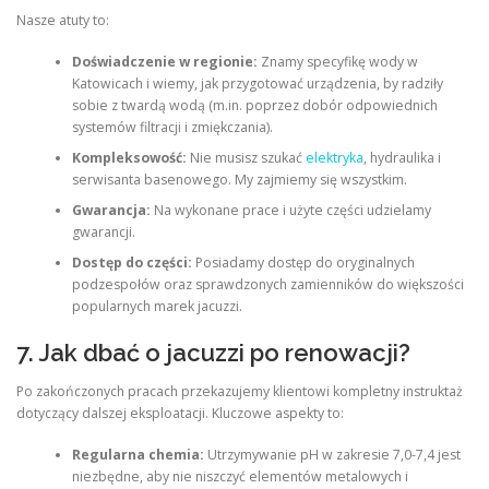
Nasze atuty to:
Doświadczenie w regionie:
Znamy specyfikę wody w
Katowicach i wiemy, jak przygotować urządzenia, by radziły
sobie z twardą wodą (m.in. poprzez dobór odpowiednich
systemów filtracji i zmiękczania).
Kompleksowość:
Nie musisz szukać
elektryka
, hydraulika i
serwisanta basenowego. My zajmiemy się wszystkim.
Gwarancja:
Na wykonane prace i użyte części udzielamy
gwarancji.
Dostęp do części:
Posiadamy dostęp do oryginalnych
podzespołów oraz sprawdzonych zamienników do większości
popularnych marek jacuzzi.
7. Jak dbać o jacuzzi po renowacji?
Po zakończonych pracach przekazujemy klientowi kompletny instruktaż
dotyczący dalszej eksploatacji. Kluczowe aspekty to:
Regularna chemia:
Utrzymywanie pH w zakresie 7,0-7,4 jest
niezbędne, aby nie niszczyć elementów metalowych i