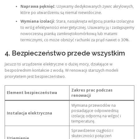
Naprawa pęknięć:
Używamy dedykowanych żywic akrylowych,
które po utwardzeniu są niemal niewidoczne.
Wymiana izolacji:
Stara, nasiąknięta wilgocią pianka izolacyjna
to wróg efektywności energetycznej. Usuwamy ją i zastępujemy
nowoczesną pianką zamkniętokomórkową lub matami
termicznymi, co może obniżyć rachunki za prąd nawet o 30%.
4. Bezpieczeństwo przede wszystkim
Jacuzzi to urządzenie elektryczne o dużej mocy, działające w
bezpośrednim kontakcie z wodą. W renowacji starszych modeli
priorytetem jest bezpieczeństwo.
Zakres prac podczas
Element bezpieczeństwa
renowacji
Wymiana przewodów na
posiadające odpowiednią
Instalacja elektryczna
izolację odporną na wilgoć i
temperaturę.
Sprawdzenie ciągłości i
skuteczności połączeń
Uziemienie