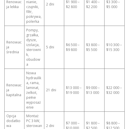
Renowac
nianie,
$1 900 –
$1 400 –
$3 300 –
2 dni
ja lekka
czujniki,
$2 800
$2 200
$5 000
filtr,
pokrywa,
polerka
Pompy,
grzałka,
dysze,
Renowac
izolacja,
$6 500 –
$3 800 –
$10 300 –
ja
5 dni
sterowni
$9 800
$5 500
$15 300
średnia
k,
obudow
a
Nowa
hydraulik
a, rama,
Renowac
laminat,
$13 000 –
$9 000 –
$22 000 –
ja
21 dni
żelkot,
$19 000
$13 000
$32 000
kapitalna
pełne
wyposaż
enie
Opcja
Montaż
dodatko
PC 3 kW,
$7 000 –
$1 800 –
$8 800 –
wa
sterowan
2 dni
$10 000
$2 500
$12 500