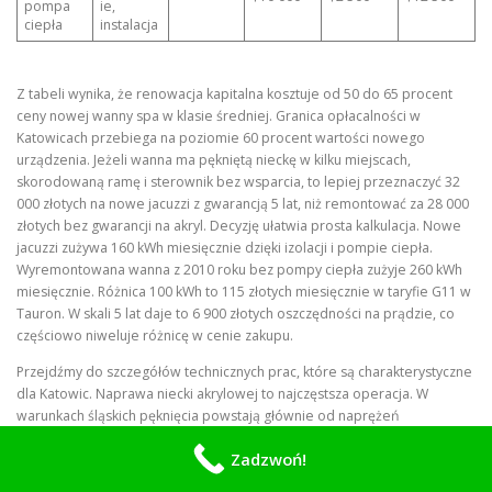
pompa
ie,
ciepła
instalacja
Z tabeli wynika, że renowacja kapitalna kosztuje od 50 do 65 procent
ceny nowej wanny spa w klasie średniej. Granica opłacalności w
Katowicach przebiega na poziomie 60 procent wartości nowego
urządzenia. Jeżeli wanna ma pękniętą nieckę w kilku miejscach,
skorodowaną ramę i sterownik bez wsparcia, to lepiej przeznaczyć 32
000 złotych na nowe jacuzzi z gwarancją 5 lat, niż remontować za 28 000
złotych bez gwarancji na akryl. Decyzję ułatwia prosta kalkulacja. Nowe
jacuzzi zużywa 160 kWh miesięcznie dzięki izolacji i pompie ciepła.
Wyremontowana wanna z 2010 roku bez pompy ciepła zużyje 260 kWh
miesięcznie. Różnica 100 kWh to 115 złotych miesięcznie w taryfie G11 w
Tauron. W skali 5 lat daje to 6 900 złotych oszczędności na prądzie, co
częściowo niweluje różnicę w cenie zakupu.
Przejdźmy do szczegółów technicznych prac, które są charakterystyczne
dla Katowic. Naprawa niecki akrylowej to najczęstsza operacja. W
warunkach śląskich pęknięcia powstają głównie od naprężeń
termicznych i osiadania. Pęknięcie włoskowate do 10 cm naprawia się
Zadzwoń!
przez rozfrezowanie na V, odtłuszczenie acetonem, wypełnienie
szpachlą z włóknem szklanym, szlifowanie i natrysk żelkotu w kolorze