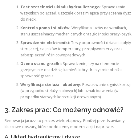
Test szczelności układu hydraulicznego:
Sprawdzenie
wszystkich połączeń, uszczelek oraz miejsca przyłączenia dysz
do niecki.
Kontrola pomp i silników:
Weryfikacja luzów na wirnikach,
stanu uszczelniaczy mechanicznych oraz głośności pracy łożysk.
Sprawdzenie elektroniki:
Testy poprawności działania płyty
sterującej, czujników temperatury, przepływomierzy oraz
zabezpieczeń różnicowoprądowych.
Ocena stanu grzałki:
Sprawdzenie, czy na elemencie
grzejnym nie osadził się kamień, który drastycznie obniża
sprawność grzania.
Weryfikacja stelaża i obudowy:
Poszukiwanie ognisk korozji
(w przypadku stelaży stalowych) lub oznak butwienia (w
przypadku starszych konstrukcji drewnianych).
3. Zakres prac: Co możemy odnowić?
Renowacja jacuzzi to proces wieloetapowy. Poniżej przedstawiamy
kluczowe obszary, które poddajemy modernizacji i naprawie.
A. Układ hydrauliczny i dysze