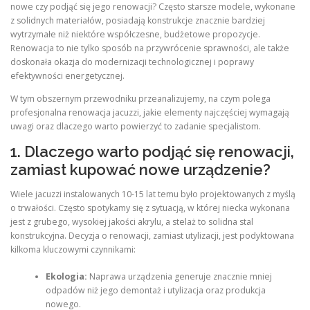
nowe czy podjąć się jego renowacji? Często starsze modele, wykonane
z solidnych materiałów, posiadają konstrukcje znacznie bardziej
wytrzymałe niż niektóre współczesne, budżetowe propozycje.
Renowacja to nie tylko sposób na przywrócenie sprawności, ale także
doskonała okazja do modernizacji technologicznej i poprawy
efektywności energetycznej.
W tym obszernym przewodniku przeanalizujemy, na czym polega
profesjonalna renowacja jacuzzi, jakie elementy najczęściej wymagają
uwagi oraz dlaczego warto powierzyć to zadanie specjalistom.
1. Dlaczego warto podjąć się renowacji,
zamiast kupować nowe urządzenie?
Wiele jacuzzi instalowanych 10-15 lat temu było projektowanych z myślą
o trwałości. Często spotykamy się z sytuacją, w której niecka wykonana
jest z grubego, wysokiej jakości akrylu, a stelaż to solidna stal
konstrukcyjna. Decyzja o renowacji, zamiast utylizacji, jest podyktowana
kilkoma kluczowymi czynnikami:
Ekologia:
Naprawa urządzenia generuje znacznie mniej
odpadów niż jego demontaż i utylizacja oraz produkcja
nowego.