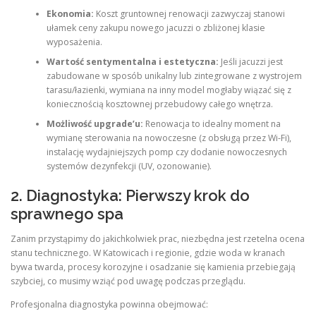
Ekonomia:
Koszt gruntownej renowacji zazwyczaj stanowi
ułamek ceny zakupu nowego jacuzzi o zbliżonej klasie
wyposażenia.
Wartość sentymentalna i estetyczna:
Jeśli jacuzzi jest
zabudowane w sposób unikalny lub zintegrowane z wystrojem
tarasu/łazienki, wymiana na inny model mogłaby wiązać się z
koniecznością kosztownej przebudowy całego wnętrza.
Możliwość upgrade’u:
Renowacja to idealny moment na
wymianę sterowania na nowoczesne (z obsługą przez Wi-Fi),
instalację wydajniejszych pomp czy dodanie nowoczesnych
systemów dezynfekcji (UV, ozonowanie).
2. Diagnostyka: Pierwszy krok do
sprawnego spa
Zanim przystąpimy do jakichkolwiek prac, niezbędna jest rzetelna ocena
stanu technicznego. W Katowicach i regionie, gdzie woda w kranach
bywa twarda, procesy korozyjne i osadzanie się kamienia przebiegają
szybciej, co musimy wziąć pod uwagę podczas przeglądu.
Profesjonalna diagnostyka powinna obejmować: