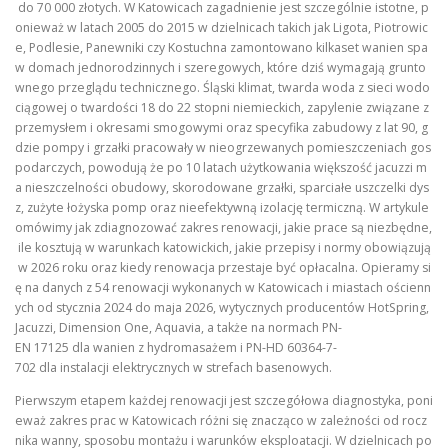
do 70 000 złotych. W Katowicach zagadnienie jest szczególnie istotne, p
onieważ w latach 2005 do 2015 w dzielnicach takich jak Ligota, Piotrowic
e, Podlesie, Panewniki czy Kostuchna zamontowano kilkaset wanien spa
w domach jednorodzinnych i szeregowych, które dziś wymagają grunto
wnego przeglądu technicznego. Śląski klimat, twarda woda z sieci wodo
ciągowej o twardości 18 do 22 stopni niemieckich, zapylenie związane z
przemysłem i okresami smogowymi oraz specyfika zabudowy z lat 90, g
dzie pompy i grzałki pracowały w nieogrzewanych pomieszczeniach gos
podarczych, powodują że po 10 latach użytkowania większość jacuzzi m
a nieszczelności obudowy, skorodowane grzałki, sparciałe uszczelki dys
z, zużyte łożyska pomp oraz nieefektywną izolację termiczną. W artykule
omówimy jak zdiagnozować zakres renowacji, jakie prace są niezbędne,
ile kosztują w warunkach katowickich, jakie przepisy i normy obowiązują
w 2026 roku oraz kiedy renowacja przestaje być opłacalna. Opieramy si
ę na danych z 54 renowacji wykonanych w Katowicach i miastach ościenn
ych od stycznia 2024 do maja 2026, wytycznych producentów HotSpring,
Jacuzzi, Dimension One, Aquavia, a także na normach PN-
EN 17125 dla wanien z hydromasażem i PN-HD 60364-7-
702 dla instalacji elektrycznych w strefach basenowych.
Pierwszym etapem każdej renowacji jest szczegółowa diagnostyka, poni
eważ zakres prac w Katowicach różni się znacząco w zależności od rocz
nika wanny, sposobu montażu i warunków eksploatacji. W dzielnicach po