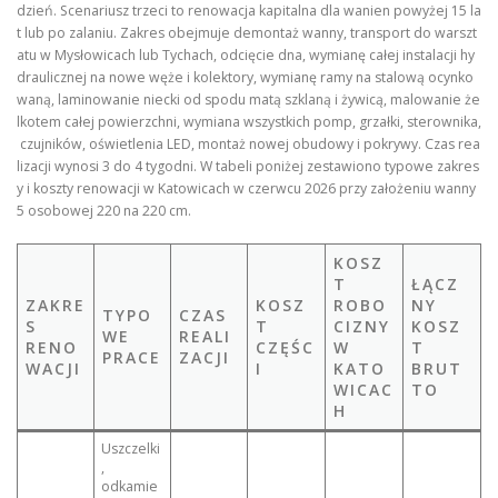
dzień. Scenariusz trzeci to renowacja kapitalna dla wanien powyżej 15 la
t lub po zalaniu. Zakres obejmuje demontaż wanny, transport do warszt
atu w Mysłowicach lub Tychach, odcięcie dna, wymianę całej instalacji hy
draulicznej na nowe węże i kolektory, wymianę ramy na stalową ocynko
waną, laminowanie niecki od spodu matą szklaną i żywicą, malowanie że
lkotem całej powierzchni, wymiana wszystkich pomp, grzałki, sterownika,
czujników, oświetlenia LED, montaż nowej obudowy i pokrywy. Czas rea
lizacji wynosi 3 do 4 tygodni. W tabeli poniżej zestawiono typowe zakres
y i koszty renowacji w Katowicach w czerwcu 2026 przy założeniu wanny
5 osobowej 220 na 220 cm.
KOSZ
T
ŁĄCZ
ZAKRE
KOSZ
ROBO
NY
TYPO
CZAS
S
T
CIZNY
KOSZ
WE
REALI
RENO
CZĘŚC
W
T
PRACE
ZACJI
WACJI
I
KATO
BRUT
WICAC
TO
H
Uszczelki
,
odkamie