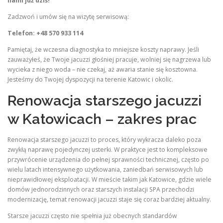
nami już dziś!
Zadzwoń i umów się na wizytę serwisową:
Telefon: +48 570 933 114
Pamiętaj, że wczesna diagnostyka to mniejsze koszty naprawy. Jeśli
zauważyłeś, że Twoje jacuzzi głośniej pracuje, wolniej się nagrzewa lub
wycieka z niego woda – nie czekaj, aż awaria stanie się kosztowna.
Jesteśmy do Twojej dyspozycji na terenie Katowic i okolic.
Renowacja starszego jacuzzi
w Katowicach – zakres prac
Renowacja starszego jacuzzi to proces, który wykracza daleko poza
zwykłą naprawę pojedynczej usterki. W praktyce jest to kompleksowe
przywrócenie urządzenia do pełnej sprawności technicznej, często po
wielu latach intensywnego użytkowania, zaniedbań serwisowych lub
nieprawidłowej eksploatacji. W mieście takim jak Katowice, gdzie wiele
domów jednorodzinnych oraz starszych instalacji SPA przechodzi
modernizację, temat renowacji jacuzzi staje się coraz bardziej aktualny.
Starsze jacuzzi często nie spełnia już obecnych standardów