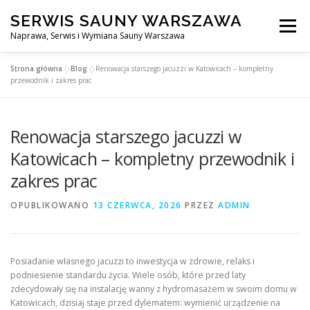
Przejdź
SERWIS SAUNY WARSZAWA
do
Menu
treści
Naprawa, Serwis i Wymiana Sauny Warszawa
Strona główna
»
Blog
»
Renowacja starszego jacuzzi w Katowicach – kompletny
SERWIS DO SAUNY WARSZAWA
BLOG
KONTAKT
przewodnik i zakres prac
Renowacja starszego jacuzzi w
Katowicach – kompletny przewodnik i
zakres prac
OPUBLIKOWANO
13 CZERWCA, 2026
PRZEZ
ADMIN
Posiadanie własnego jacuzzi to inwestycja w zdrowie, relaks i
podniesienie standardu życia. Wiele osób, które przed laty
zdecydowały się na instalację wanny z hydromasażem w swoim domu w
Katowicach, dzisiaj staje przed dylematem: wymienić urządzenie na