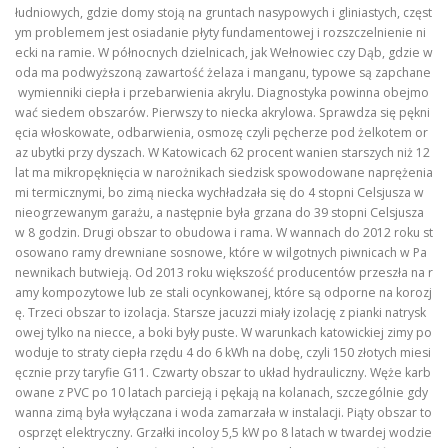
łudniowych, gdzie domy stoją na gruntach nasypowych i gliniastych, częst
ym problemem jest osiadanie płyty fundamentowej i rozszczelnienie ni
ecki na ramie. W północnych dzielnicach, jak Wełnowiec czy Dąb, gdzie w
oda ma podwyższoną zawartość żelaza i manganu, typowe są zapchane
wymienniki ciepła i przebarwienia akrylu. Diagnostyka powinna obejmo
wać siedem obszarów. Pierwszy to niecka akrylowa. Sprawdza się pękni
ęcia włoskowate, odbarwienia, osmozę czyli pęcherze pod żelkotem or
az ubytki przy dyszach. W Katowicach 62 procent wanien starszych niż 12
lat ma mikropęknięcia w narożnikach siedzisk spowodowane naprężenia
mi termicznymi, bo zimą niecka wychładzała się do 4 stopni Celsjusza w
nieogrzewanym garażu, a następnie była grzana do 39 stopni Celsjusza
w 8 godzin. Drugi obszar to obudowa i rama. W wannach do 2012 roku st
osowano ramy drewniane sosnowe, które w wilgotnych piwnicach w Pa
newnikach butwieją. Od 2013 roku większość producentów przeszła na r
amy kompozytowe lub ze stali ocynkowanej, które są odporne na korozj
ę. Trzeci obszar to izolacja. Starsze jacuzzi miały izolację z pianki natrysk
owej tylko na niecce, a boki były puste. W warunkach katowickiej zimy po
woduje to straty ciepła rzędu 4 do 6 kWh na dobę, czyli 150 złotych miesi
ęcznie przy taryfie G11. Czwarty obszar to układ hydrauliczny. Węże karb
owane z PVC po 10 latach parcieją i pękają na kolanach, szczególnie gdy
wanna zimą była wyłączana i woda zamarzała w instalacji. Piąty obszar to
osprzęt elektryczny. Grzałki incoloy 5,5 kW po 8 latach w twardej wodzie