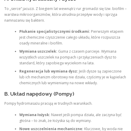
To „serce” jacuzzi. Z biegiem lat wewnątrz rur gromadzi się tzw. biofilm –
warstwa mikroorganizmów, która utrudnia przepływ wody i sprzyja
namnażaniu się bakterii.
Płukanie specjalistycznymi środkami:
Pierwszym etapem
jest chemiczne czyszczenie całego układu, które rozpuszcza
osady mineralne i biofilm.
Wymiana uszczelek:
Guma z czasem parcieje. Wymiana
wszystkich uszczelek na pompach i przyłączeniach dysz to
standard, który zapobiega wyciekom na lata.
Regeneracja lub wymiana dysz:
Jeśli dysze są zapieczone
lub ich mechanizm obrotowy nie działa, czyścimy je w kąpielach
chemicznych lub wymieniamy na nowe wkłady.
B. Układ napędowy (Pompy)
Pompy hydromasażu pracują w trudnych warunkach.
Wymiana łożysk:
Nawet jeśli pompa działa, ale zaczyna być
głośna – to znak, że łożyska są do wymiany.
Nowe uszczelnienia mechaniczne:
Kluczowe, by woda nie