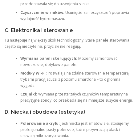
przedostawała się do uzwojenia silnika.
Czyszczenie wirników:
Usunięcie zanieczyszczeń poprawia
wydajność hydromasażu.
C. Elektronika i sterowanie
Tu następuje największy skok technologiczny. Stare panele sterowania
często są nieczytelne, przyciski nie reagują.
Wymiana paneli sterujących:
Możemy zamontować
nowoczesne, dotykowe panele.
Moduły Wi-Fi:
Pozwalają na zdalne sterowanie temperaturą i
trybami pracy jacuzzi z poziomu smartfona – to ogromna
wygoda.
Czujniki:
Wymiana przestarzałych czujników temperatury na
precyzyjne sondy, co przekłada się na mniejsze zużycie energii.
D. Niecka i obudowa (estetyka)
Polerowanie akrylu:
Jeśli niecka jest zmatowiała, stosujemy
profesjonalne pasty polerskie, które przywracają blask i
usuwają mikrozarysowania.