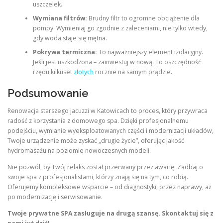
uszczelek.
Wymiana filtrów:
Brudny filtr to ogromne obciążenie dla
pompy. Wymieniaj go zgodnie z zaleceniami, nie tylko wtedy,
gdy woda staje się mętna.
Pokrywa termiczna:
To najważniejszy element izolacyjny.
Jeśli jest uszkodzona – zainwestuj w nową. To oszczędność
rzędu kilkuset
złotych
rocznie na samym prądzie.
Podsumowanie
Renowacja starszego jacuzzi w Katowicach to proces, który przywraca
radość z korzystania z domowego spa. Dzięki profesjonalnemu
podejściu, wymianie wyeksploatowanych części i modernizacji układów,
Twoje urządzenie może zyskać „drugie życie”, oferując jakość
hydromasażu na poziomie nowoczesnych modeli.
Nie pozwól, by Twój relaks został przerwany przez awarię. Zadbaj o
swoje spa z profesjonalistami, którzy znają się na tym, co robią.
Oferujemy kompleksowe wsparcie – od diagnostyki, przez naprawy, aż
po modernizację i serwisowanie.
Twoje prywatne SPA zasługuje na drugą szansę. Skontaktuj się z