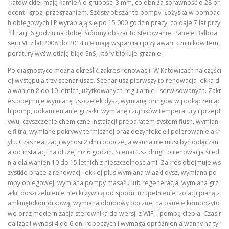
katowickiej mają kamień o grubości 3 mm, co obniża sprawność o 28 pr
ocent i grozi przegrzaniem. Szósty obszar to pompy. Łożyska w pompac
h obiegowych LP wyrabiają się po 15 000 godzin pracy, co daje 7 lat przy
filtracji 6 godzin na dobę. Siódmy obszar to sterowanie. Panele Balboa
serii VL z lat 2008 do 2014 nie mają wsparcia i przy awarii czujników tem
peratury wyświetlają błąd SnS, który blokuje grzanie.
Po diagnostyce można określić zakres renowacji. W Katowicach najczęści
ej występują trzy scenariusze. Scenariusz pierwszy to renowacja lekka dl
a wanien 8 do 10 letnich, użytkowanych regularnie i serwisowanych. Zakr
es obejmuje wymianę uszczelek dysz, wymianę oringów w podłączeniac
h pomp, odkamienianie grzałki, wymianę czujników temperatury i przepł
ywu, czyszczenie chemiczne instalacji preparatem system flush, wymian
ę filtra, wymianę pokrywy termicznej oraz dezynfekcję i polerowanie akr
ylu. Czas realizacji wynosi 2 dni robocze, a wanna nie musi być odłączan
a od instalacji na dłużej niż 6 godzin. Scenariusz drugi to renowacja śred
nia dla wanien 10 do 15 letnich z nieszczelnościami. Zakres obejmuje ws
zystkie prace z renowacji lekkiej plus wymiana wiązki dysz, wymiana po
mpy obiegowej, wymiana pompy masażu lub regeneracja, wymiana grz
ałki, doszczelnienie niecki żywicą od spodu, uzupełnienie izolacji pianą z
amkniętokomórkową, wymiana obudowy bocznej na panele kompozyto
we oraz modernizacja sterownika do wersji z WiFi i pompą ciepła. Czas r
ealizacji wynosi 4 do 6 dni roboczych i wymaga opróżnienia wanny na ty