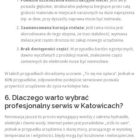
Poważne uszkodzenia konstrukcyjne niecki:
Jeśli akryl
posiada głębokie, strukturalne pęknięcia biegnące przez całą
grubość materiału w miejscach narażonych na duże naprężenia
(np. w dnie, przy dyszach), naprawa może być nietrwała.
Zaawansowana korozja stelaża:
Jeśli rama nośna jest
skorodowana do tego stopnia, że traci stabilność, wymiana
stelaża jest często droższa niż zakup nowego urządzenia.
Brak dostępności części:
W przypadku bardzo egzotycznych,
dawno wycofanych z produkcji marek, znalezienie części
zamiennych do elektroniki może być niemożliwe.
W takich przypadkach doradzamy uczciwie: „To się nie opłaca”. Jednak w
80% przypadków, odpowiednie podejście serwisowe pozwala
przywrócić urządzenie do życia na kolejne lata.
6. Dlaczego warto wybrać
profesjonalny serwis w Katowicach?
Renowacja jacuzzi to proces wymagający wiedzy z zakresu hydrauliki,
elektryki i chemii wody. Internet pełen jest poradników „zrób to sam”,
jednak w przypadku urządzenia o dużej mocy, pracującego w wysokiej
temperaturze i wilgotności, błędy mogą być kosztowne i niebezpieczne.