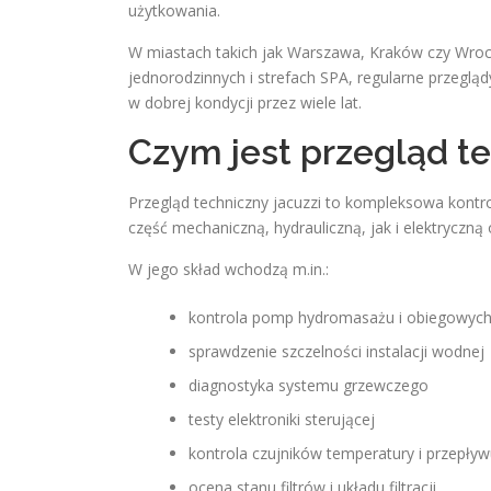
użytkowania.
W miastach takich jak Warszawa, Kraków czy Wroc
jednorodzinnych i strefach SPA, regularne przeglą
w dobrej kondycji przez wiele lat.
Czym jest przegląd te
Przegląd techniczny jacuzzi to kompleksowa kont
część mechaniczną, hydrauliczną, jak i elektryczną 
W jego skład wchodzą m.in.:
kontrola pomp hydromasażu i obiegowyc
sprawdzenie szczelności instalacji wodnej
diagnostyka systemu grzewczego
testy elektroniki sterującej
kontrola czujników temperatury i przepły
ocena stanu filtrów i układu filtracji