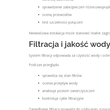
sprawdzenie zabezpieczeń różnicowoprą
ocenę przewodów
test szczelności połączeń
Niewłaściwa instalacja może stanowić realne zagr
Filtracja i jakość wod
System filtracji odpowiada za czystość wody i ochro
Podczas przeglądu:
sprawdza się stan filtrów
ocenia przepływ wody
analizuje poziom zanieczyszczeń
kontroluje cykle filtracyjne
Zaniedbanie filtracji prowadzi do szybszego zużyci