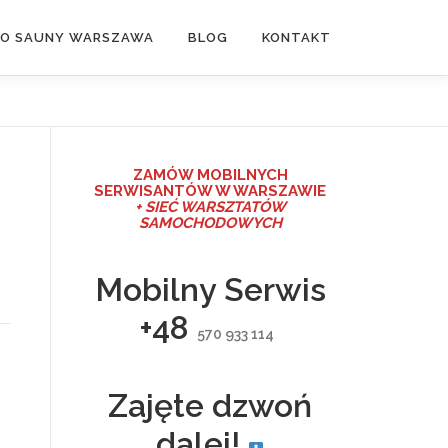
DO SAUNY WARSZAWA
BLOG
KONTAKT
ZAMÓW MO
BILNYCH
SERWISANTÓW W WARSZAWIE
+ SIEĆ WARSZTATÓW
SAMOCHODOWYCH
Mobilny Serwis
+48
570 933 114
Zajęte dzwoń
dalej!