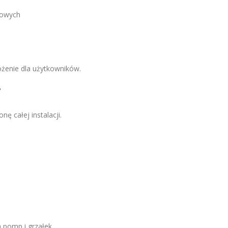
dowych
ożenie dla użytkowników.
y
nę całej instalacji.
a pomp i grzałek.