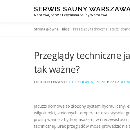
Przejdź
SERWIS SAUNY WARSZAW
do
Naprawa, Serwis i Wymiana Sauny Warszawa
treści
Strona główna
»
Blog
»
Przeglądy techniczne jacuzzi dom
Przeglądy techniczne j
tak ważne?
OPUBLIKOWANO
13 CZERWCA, 2026
PRZEZ
ADM
Jacuzzi domowe to złożony system hydrauliczny, ele
wilgotności, zmiennych temperatur oraz wysokieg
prostą wannę z hydromasażem, w rzeczywistości j
technicznej. Brak przeglądów może prowadzić nie 