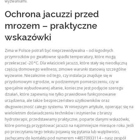
wyzwaniami.
Ochrona jacuzzi przed
mrozem – praktyczne
wskazówki
Zima w Polsce potrafi być nieprzewidywalna – od łagodnych
przymrozków po gwałtowne spadki temperatury, które mogą
przekraczać -20 °C. Dla właścicieli jacuzzi, które stały się nieodłączną
częścią domowego wellness, zimowe warunki stanowią szczególne
wyzwanie. Niezależnie od tego, czy instalacja znajduje się w
przydomowym ogrodzie, w podziemnym pomieszczeniu, czy w
specjalnie wybudowanej altanie, konieczne jest podjęcie szeregu
działań, które zapewnią nie tylko prawidłowe funkcjonowanie
urządzenia, ale także bezpieczeństwo użytkowników oraz
długowieczność całego systemu. W niniejszym artykule, opierając się na
wieloletnim doświadczeniu techników i inżynierów z branży
hydroterapii, przedstawiamy praktyczne, poparte danymi wskazówki,
które pomogą przygotować jacuzzi na najzimniejsze miesiące roku. Jeśli
po przeczytaniu tego tekstu pojawią się pytania lub wątpliwości,
zachęcamy do kontaktu pod numerem +48570933114 – nasz zespół