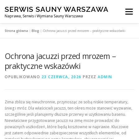
Przejdź
SERWIS SAUNY WARSZAWA
do
Menu
treści
Naprawa, Serwis i Wymiana Sauny Warszawa
Strona główna
»
Blog
»
Ochrona jacuzzi przed mrozem – praktyczne wskazówki
SERWIS DO SAUNY WARSZAWA
BLOG
KONTAKT
Ochrona jacuzzi przed mrozem –
praktyczne wskazówki
OPUBLIKOWANO
23 CZERWCA, 2026
PRZEZ
ADMIN
Zima zbliża się nieuchronnie, przynosząc ze sobą niskie temperatury,
śnieg i mróz. Dla właścicieli jacuzzi, ten okres może stanowić wyzwanie,
szczególnie jeśli planujemy dłuższe przerwy w użytkowaniu basenu.
Niewłaściwe przygotowanie jacuzzi na zimę może prowadzić do
poważnych uszkodzeń, które będą kosztowne w naprawie. Kluczowe
jest zatem odpowiednie zabezpieczenie wszystkich elementów, od