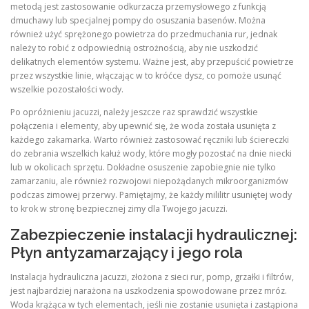
metodą jest zastosowanie odkurzacza przemysłowego z funkcją
dmuchawy lub specjalnej pompy do osuszania basenów. Można
również użyć sprężonego powietrza do przedmuchania rur, jednak
należy to robić z odpowiednią ostrożnością, aby nie uszkodzić
delikatnych elementów systemu. Ważne jest, aby przepuścić powietrze
przez wszystkie linie, włączając w to króćce dysz, co pomoże usunąć
wszelkie pozostałości wody.
Po opróżnieniu jacuzzi, należy jeszcze raz sprawdzić wszystkie
połączenia i elementy, aby upewnić się, że woda została usunięta z
każdego zakamarka. Warto również zastosować ręczniki lub ściereczki
do zebrania wszelkich kałuż wody, które mogły pozostać na dnie niecki
lub w okolicach sprzętu. Dokładne osuszenie zapobiegnie nie tylko
zamarzaniu, ale również rozwojowi niepożądanych mikroorganizmów
podczas zimowej przerwy. Pamiętajmy, że każdy mililitr usuniętej wody
to krok w stronę bezpiecznej zimy dla Twojego jacuzzi.
Zabezpieczenie instalacji hydraulicznej:
Płyn antyzamarzający i jego rola
Instalacja hydrauliczna jacuzzi, złożona z sieci rur, pomp, grzałki i filtrów,
jest najbardziej narażona na uszkodzenia spowodowane przez mróz.
Woda krążąca w tych elementach, jeśli nie zostanie usunięta i zastąpiona