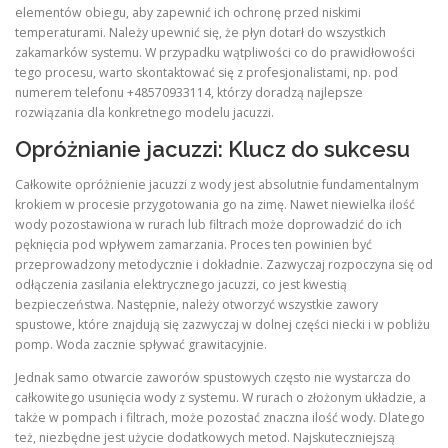
elementów obiegu, aby zapewnić ich ochronę przed niskimi
temperaturami. Należy upewnić się, że płyn dotarł do wszystkich
zakamarków systemu. W przypadku wątpliwości co do prawidłowości
tego procesu, warto skontaktować się z profesjonalistami, np. pod
numerem telefonu +48570933114, którzy doradzą najlepsze
rozwiązania dla konkretnego modelu jacuzzi.
Opróżnianie jacuzzi: Klucz do sukcesu
Całkowite opróżnienie jacuzzi z wody jest absolutnie fundamentalnym
krokiem w procesie przygotowania go na zimę. Nawet niewielka ilość
wody pozostawiona w rurach lub filtrach może doprowadzić do ich
pęknięcia pod wpływem zamarzania. Proces ten powinien być
przeprowadzony metodycznie i dokładnie. Zazwyczaj rozpoczyna się od
odłączenia zasilania elektrycznego jacuzzi, co jest kwestią
bezpieczeństwa. Następnie, należy otworzyć wszystkie zawory
spustowe, które znajdują się zazwyczaj w dolnej części niecki i w pobliżu
pomp. Woda zacznie spływać grawitacyjnie.
Jednak samo otwarcie zaworów spustowych często nie wystarcza do
całkowitego usunięcia wody z systemu. W rurach o złożonym układzie, a
także w pompach i filtrach, może pozostać znaczna ilość wody. Dlatego
też, niezbędne jest użycie dodatkowych metod. Najskuteczniejszą