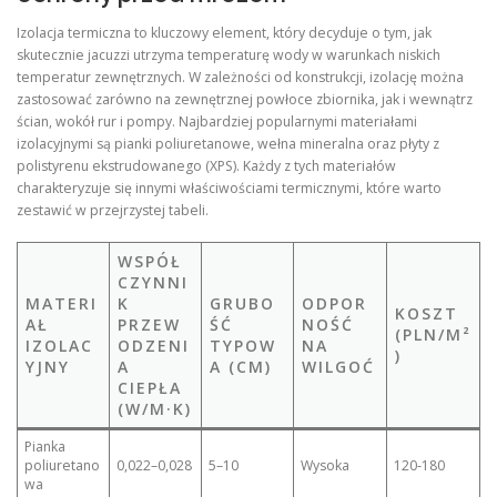
Izolacja termiczna to kluczowy element, który decyduje o tym, jak
skutecznie jacuzzi utrzyma temperaturę wody w warunkach niskich
temperatur zewnętrznych. W zależności od konstrukcji, izolację można
zastosować zarówno na zewnętrznej powłoce zbiornika, jak i wewnątrz
ścian, wokół rur i pompy. Najbardziej popularnymi materiałami
izolacyjnymi są pianki poliuretanowe, wełna mineralna oraz płyty z
polistyrenu ekstrudowanego (XPS). Każdy z tych materiałów
charakteryzuje się innymi właściwościami termicznymi, które warto
zestawić w przejrzystej tabeli.
WSPÓŁ
CZYNNI
MATERI
K
GRUBO
ODPOR
KOSZT
AŁ
PRZEW
ŚĆ
NOŚĆ
(PLN/M²
IZOLAC
ODZENI
TYPOW
NA
)
YJNY
A
A (CM)
WILGOĆ
CIEPŁA
(W/M·K)
Pianka
poliuretano
0,022–0,028
5–10
Wysoka
120‑180
wa