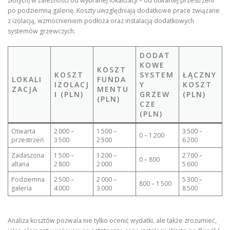
złotych) w zależności od wybranej lokalizacji – od otwartej przestrzeni
po podziemną galerię. Koszty uwzględniają dodatkowe prace związane
z izolacją, wzmocnieniem podłoża oraz instalacją dodatkowych
systemów grzewczych.
DODAT
KOWE
KOSZT
KOSZT
SYSTEM
ŁĄCZNY
LOKALI
FUNDA
IZOLACJ
Y
KOSZT
ZACJA
MENTU
I (PLN)
GRZEW
(PLN)
(PLN)
CZE
(PLN)
Otwarta
2 000 –
1 500 –
3 500 –
0 – 1 200
przestrzeń
3 500
2 500
6 200
Zadaszona
1 500 –
1 200 –
2 700 –
0 – 800
altana
2 800
2 000
5 600
Podziemna
2 500 –
2 000 –
5 300 –
800 – 1 500
galeria
4 000
3 000
8 500
Analiza kosztów pozwala nie tylko ocenić wydatki, ale także zrozumieć,