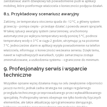
zainstalować alarm dźwiękowy lub powiadomienie push w aplikacji
mobilnej, które poinformuje właściciela o konieczności podjęcia działań.
8.1. Przykładowy scenariusz awaryjny
Załóżmy, że temperatura otoczenia spada do -12 °C, a główny system
grzewczy – pompa ciepła – przestaje działać z powodu awarii sprężarki.
W takiej sytuacji awaryjny system zanurzeniowy, uruchomiony
automatycznie po wykryciu temperatury wody poniżej 5 °C, podnosi
temperaturę wody o 3 °C w ciągu 2 godzin, utrzymując ją na poziomie
7 °C. Jednocześnie alarm w aplikacji wysyła powiadomienie na telefon
właściciela, informując o konieczności wezwania serwisu. Dzięki temu,
nawet w najtrudniejszych warunkach, ryzyko zamarznięcia zostaje
zminimalizowane, a uszkodzenia systemu – ograniczone do minimum.
9. Profesjonalny serwis i wsparcie
techniczne
Wszystkie opisane wyżej działania mają na celu zwiększenie odporności
jacuzzi na mróz, jednak żadna strategia nie zastąpi regularnego
przeglądu technicznego przeprowadzanego przez wykwalifikowanego
specjalistę. Profesjonalny serwis obejmuje nie tylko kontrolę fizycznych
elementów, ale także aktualizację oprogramowania sterującego,