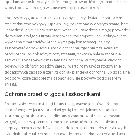
opadami atmosferycznymi, które mogą prowadzić do gromadzenia się
wody i lodu w niecce, a w konsekwencji do uszkodzeń.
Podczas przygotowania jacuzzi do zimy, należy dokładnie sprawdzić
stan techniczny pokrywy. Upewnij się, że jest ona w dobrym stanie, bez
uszkodzeń, pęknięć czy przetarć. Wszelkie uszkodzenia mogą prowadzić
do wnikania wilgoci i utraty właściwości izolacyjnych. Jeśli pokrywa jest
wykonana z materiałów, które wymagają konserwacji, należy
zastosować odpowiednie środki ochronne, zgodnie z zaleceniami
producenta. Po dokładnym oczyszczeniu, pokrywę należy szczelnie
zamknąć, aby zapewnić maksymalną ochronę. W przypadku ciężkich
pokryw lub obfitych opadów śniegu, warto rozważyć zastosowanie
dodatkowych zabezpieczeń, takich jak plandeka ochronna lub specjalne
podpory, które zapobiegną zapadnięciu się pokrywy pod ciężarem
śniegu.
Ochrona przed wilgocią i szkodnikami
Po zabezpieczeniu instalacji i konstrukcji, ważne jest również, aby
chronić wnętrze jacuzzi przed wilgocią i potencjalnymi szkodnikami,
które mogą próbować zasiedlić pusty zbiornik w okresie zimowym.
Wilgoć, jak już wspomniano, może prowadzić do rozwoju pleśni i
nieprzyjemnych zapachów, a także do korozji elementów metalowych.
Szkodniki, takie jak gryzonie czy owady, mogą uszkodzić izolację, kable