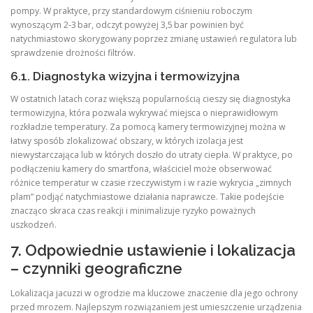
pompy. W praktyce, przy standardowym ciśnieniu roboczym
wynoszącym 2‑3 bar, odczyt powyżej 3,5 bar powinien być
natychmiastowo skorygowany poprzez zmianę ustawień regulatora lub
sprawdzenie drożności filtrów.
6.1. Diagnostyka wizyjna i termowizyjna
W ostatnich latach coraz większą popularnością cieszy się diagnostyka
termowizyjna, która pozwala wykrywać miejsca o nieprawidłowym
rozkładzie temperatury. Za pomocą kamery termowizyjnej można w
łatwy sposób zlokalizować obszary, w których izolacja jest
niewystarczająca lub w których doszło do utraty ciepła. W praktyce, po
podłączeniu kamery do smartfona, właściciel może obserwować
różnice temperatur w czasie rzeczywistym i w razie wykrycia „zimnych
plam” podjąć natychmiastowe działania naprawcze. Takie podejście
znacząco skraca czas reakcji i minimalizuje ryzyko poważnych
uszkodzeń.
7. Odpowiednie ustawienie i lokalizacja
– czynniki geograficzne
Lokalizacja jacuzzi w ogrodzie ma kluczowe znaczenie dla jego ochrony
przed mrozem. Najlepszym rozwiązaniem jest umieszczenie urządzenia