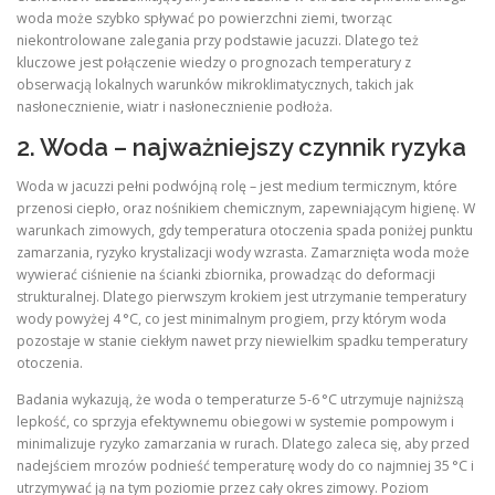
woda może szybko spływać po powierzchni ziemi, tworząc
niekontrolowane zalegania przy podstawie jacuzzi. Dlatego też
kluczowe jest połączenie wiedzy o prognozach temperatury z
obserwacją lokalnych warunków mikroklimatycznych, takich jak
nasłonecznienie, wiatr i nasłonecznienie podłoża.
2. Woda – najważniejszy czynnik ryzyka
Woda w jacuzzi pełni podwójną rolę – jest medium termicznym, które
przenosi ciepło, oraz nośnikiem chemicznym, zapewniającym higienę. W
warunkach zimowych, gdy temperatura otoczenia spada poniżej punktu
zamarzania, ryzyko krystalizacji wody wzrasta. Zamarznięta woda może
wywierać ciśnienie na ścianki zbiornika, prowadząc do deformacji
strukturalnej. Dlatego pierwszym krokiem jest utrzymanie temperatury
wody powyżej 4 °C, co jest minimalnym progiem, przy którym woda
pozostaje w stanie ciekłym nawet przy niewielkim spadku temperatury
otoczenia.
Badania wykazują, że woda o temperaturze 5‑6 °C utrzymuje najniższą
lepkość, co sprzyja efektywnemu obiegowi w systemie pompowym i
minimalizuje ryzyko zamarzania w rurach. Dlatego zaleca się, aby przed
nadejściem mrozów podnieść temperaturę wody do co najmniej 35 °C i
utrzymywać ją na tym poziomie przez cały okres zimowy. Poziom