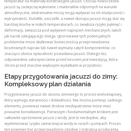
temperatur na materiały konstrukcyjne jacuzzi. Chociaż nowoczesne
jacuzzi są zazwyczaj wykonane z materiałów odpornych na warunki
atmosferyczne, ekstremalne mrozy mogą wpływać na ich elastyczność i
wytrzymałość. Kształtki, uszczelki, a nawet skorupa jacuzzi mogą stać się
bardziej kruche w niskich temperaturach, co zwiększa ryzyko pęknięć i
deformacji, zwłaszcza pod wpływem naprężeń mechanicznych, takich
jak nacisk zalegającego śniegu. Ignorowanie tych potencjalnych
problemów może skutkować koniecznością przeprowadzenia
kosztownych napraw lub nawet wymiany całych komponentów, co
znacząco obniża opłacalność posiadania jacuzzi. Dlatego też,
odpowiednie zabezpieczenie przed mrozem jest inwestycją, która
chroni przed znacznie większymi wydatkami w przyszłości.
Etapy przygotowania jacuzzi do zimy:
Kompleksowy plan działania
Przygotowanie jacuzzi do sezonu zimowego to proces wieloetapowy,
który wymaga staranności i dokładności. Nie można pominąć żadnego
elementu, ponieważ nawet drobne niedopatrzenie może mieć
poważne konsekwencje. Pierwszym i fundamentalnym krokiem jest
całkowite opróżnienie jacuzzi z wody. Jest to niezbędne, aby
wyeliminować ryzyko zamarznięcia wody w rurach i pompach. Proces
ten powinien być przeprowadzony zgodnie z instrukcją producenta,