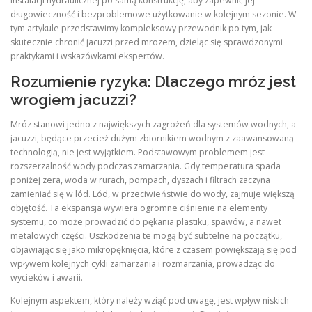
instalacji hydraulicznej po samą konstrukcję, aby zapewnić jej
długowieczność i bezproblemowe użytkowanie w kolejnym sezonie. W
tym artykule przedstawimy kompleksowy przewodnik po tym, jak
skutecznie chronić jacuzzi przed mrozem, dzieląc się sprawdzonymi
praktykami i wskazówkami ekspertów.
Rozumienie ryzyka: Dlaczego mróz jest
wrogiem jacuzzi?
Mróz stanowi jedno z największych zagrożeń dla systemów wodnych, a
jacuzzi, będące przecież dużym zbiornikiem wodnym z zaawansowaną
technologią, nie jest wyjątkiem. Podstawowym problemem jest
rozszerzalność wody podczas zamarzania. Gdy temperatura spada
poniżej zera, woda w rurach, pompach, dyszach i filtrach zaczyna
zamieniać się w lód. Lód, w przeciwieństwie do wody, zajmuje większą
objętość. Ta ekspansja wywiera ogromne ciśnienie na elementy
systemu, co może prowadzić do pękania plastiku, spawów, a nawet
metalowych części. Uszkodzenia te mogą być subtelne na początku,
objawiając się jako mikropęknięcia, które z czasem powiększają się pod
wpływem kolejnych cykli zamarzania i rozmarzania, prowadząc do
wycieków i awarii.
Kolejnym aspektem, który należy wziąć pod uwagę, jest wpływ niskich