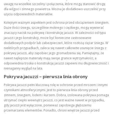
uwagę na wszelkie szczeliny i połączenia, które mogą stanowić drogę
dla wilgoci i zimnego powietrza. Można je dodatkowo uszczelnić przy
użyciu odpowiednich materiałów.
Kolejnym ważnym aspektem jest ochrona przed obciążeniem śniegiem.
Duże ilości śniegu, szczególnie mokrego i ciężkiego, mogą wywierać
znaczący nacisk na pokrywę i konstrukcję jacuzzi. W zależności od typu
jacuzzi i jego konstrukcji, może być konieczne zastosowanie
dodatkowych podpór lub zabezpieczeń, które rozłożą ciężar śniegu. W
niektórych przypadkach, zaleca się nawet całkowite usunięcie śniegu z
pokrywy jacuzzi, aby zapobiec jego gromadzeniu się. Pamiętajmy, że
nawet najlepsze materiały mają swoje granice wytrzymałości, a
odpowiednia troska o konstrukcję jacuzzi zapewni mu długowieczność i
nienaganny wygląd na lata.
Pokrywa jacuzzi – pierwsza linia obrony
Pokrywa jacuzzi pełni kluczową rolę w ochronie przed mrozem i innymi
czynnikami atmosferycznymi. Jest to pierwsza linia obrony przed
zimnem, śniegiem, lodem i kurzem. Dobra, izolowana pokrywa pomaga
utrzymać ciepło wewnątrz jacuzzi, co jest ważne nawet w przypadku,
gdy jacuzzi jest wyłączone, ponieważ zapobiega głębszemu
przemarzaniu elementów. Ponadto, chroni wnętrze jacuzzi przed