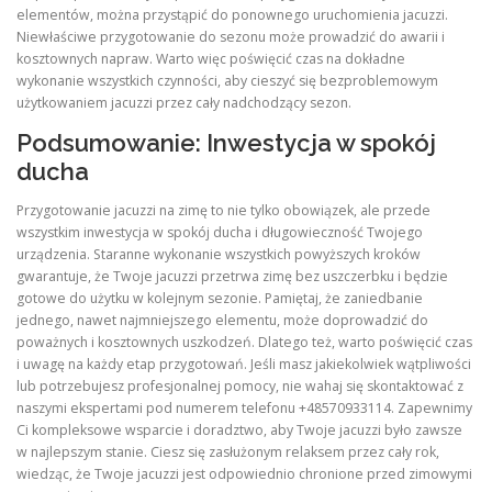
elementów, można przystąpić do ponownego uruchomienia jacuzzi.
Niewłaściwe przygotowanie do sezonu może prowadzić do awarii i
kosztownych napraw. Warto więc poświęcić czas na dokładne
wykonanie wszystkich czynności, aby cieszyć się bezproblemowym
użytkowaniem jacuzzi przez cały nadchodzący sezon.
Podsumowanie: Inwestycja w spokój
ducha
Przygotowanie jacuzzi na zimę to nie tylko obowiązek, ale przede
wszystkim inwestycja w spokój ducha i długowieczność Twojego
urządzenia. Staranne wykonanie wszystkich powyższych kroków
gwarantuje, że Twoje jacuzzi przetrwa zimę bez uszczerbku i będzie
gotowe do użytku w kolejnym sezonie. Pamiętaj, że zaniedbanie
jednego, nawet najmniejszego elementu, może doprowadzić do
poważnych i kosztownych uszkodzeń. Dlatego też, warto poświęcić czas
i uwagę na każdy etap przygotowań. Jeśli masz jakiekolwiek wątpliwości
lub potrzebujesz profesjonalnej pomocy, nie wahaj się skontaktować z
naszymi ekspertami pod numerem telefonu +48570933114. Zapewnimy
Ci kompleksowe wsparcie i doradztwo, aby Twoje jacuzzi było zawsze
w najlepszym stanie. Ciesz się zasłużonym relaksem przez cały rok,
wiedząc, że Twoje jacuzzi jest odpowiednio chronione przed zimowymi