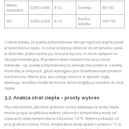
Wełna
0,035–0,045
8–12
Średnia
80‑130
mineralna
Bardzo
XPS
0,030–0,036
6–10
100‑150
wysoka
Z tabeli wynika, że pianka poliuretanowa oferuje najniższy współczynnik
przewodzenia ciepła, co oznacza lepszą zdolność do utrzymania ciepła
w zbiorniku. Jednocześnie jej cena jest wyższa, co może wpływać na
decyzję inwestycyjną. W praktyce wielu instalatorów łączy różne
materiały – np. piankę poliuretanową na zewnętrznej powłoce, a wełnę
mineralną w miejscach, gdzie wymagana jest dodatkowa wytrzymałość
mechaniczna. Ważne jest, aby izolację umieścić w sposób ciągły,
eliminując wszelkie mostki termiczne, które mogłyby prowadzić do strat
ciepła.
3.2. Analiza strat ciepła – prosty wykres
Aby zobrazować, jak różne grubości izolacji wpływają na straty ciepła,
można przyjąć przybliżony wykres zależności temperatury wody od
czasu przy stałej temperaturze otoczenia -10 °C. Wykres pokazuje, że
przy grubości izolacji 10 cm, temperatura wody spada o jedynie 1 °C w