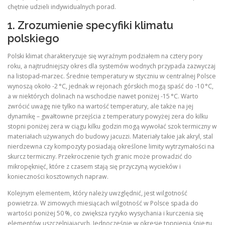
chętnie udzieli indywidualnych porad.
1. Zrozumienie specyfiki klimatu
polskiego
Polski klimat charakteryzuje się wyraźnym podziałem na cztery pory
roku, a najtrudniejszy okres dla systemów wodnych przypada zazwyczaj
na listopad‑marzec. Średnie temperatury w styczniu w centralnej Polsce
wynoszą około -2 °C, jednak w rejonach górskich mogą spaść do -10 °C,
a w niektórych dolinach na wschodzie nawet poniżej -15 °C. Warto
zwrócić uwagę nie tylko na wartość temperatury, ale także na jej
dynamikę – gwałtowne przejścia z temperatury powyżej zera do kilku
stopni poniżej zera w ciągu kilku godzin mogą wywołać szok termiczny w
materiałach używanych do budowy jacuzzi. Materiały takie jak akryl, stal
nierdzewna czy kompozyty posiadają określone limity wytrzymałości na
skurcz termiczny. Przekroczenie tych granic może prowadzić do
mikropęknięć, które z czasem stają się przyczyną wycieków i
konieczności kosztownych napraw.
Kolejnym elementem, który należy uwzględnić, jest wilgotność
powietrza. W zimowych miesiącach wilgotność w Polsce spada do
wartości poniżej 50 %, co zwiększa ryzyko wysychania i kurczenia się
elementów uszczelniających. Jednocześnie w okresie topnienia śniegu