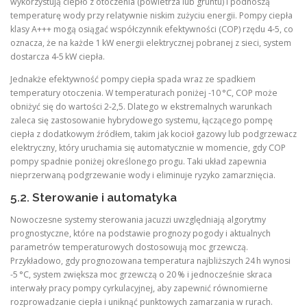
wykorzystują ciepło z otoczenia (powietrza lub gruntu) i podnoszą
temperaturę wody przy relatywnie niskim zużyciu energii. Pompy ciepła
klasy A+++ mogą osiągać współczynnik efektywności (COP) rzędu 4‑5, co
oznacza, że na każde 1 kW energii elektrycznej pobranej z sieci, system
dostarcza 4‑5 kW ciepła.
Jednakże efektywność pompy ciepła spada wraz ze spadkiem
temperatury otoczenia. W temperaturach poniżej -10 °C, COP może
obniżyć się do wartości 2‑2,5. Dlatego w ekstremalnych warunkach
zaleca się zastosowanie hybrydowego systemu, łączącego pompę
ciepła z dodatkowym źródłem, takim jak kocioł gazowy lub podgrzewacz
elektryczny, który uruchamia się automatycznie w momencie, gdy COP
pompy spadnie poniżej określonego progu. Taki układ zapewnia
nieprzerwaną podgrzewanie wody i eliminuje ryzyko zamarznięcia.
5.2. Sterowanie i automatyka
Nowoczesne systemy sterowania jacuzzi uwzględniają algorytmy
prognostyczne, które na podstawie prognozy pogody i aktualnych
parametrów temperaturowych dostosowują moc grzewczą.
Przykładowo, gdy prognozowana temperatura najbliższych 24 h wynosi
-5 °C, system zwiększa moc grzewczą o 20 % i jednocześnie skraca
interwały pracy pompy cyrkulacyjnej, aby zapewnić równomierne
rozprowadzanie ciepła i uniknąć punktowych zamarzania w rurach.