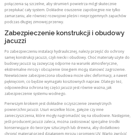
połączenia są szczelne, aby strumień powietrza mógł skutecznie
przepłukać cały system. Dokładne osuszenie zapobiegnie nie tylko
zamarzaniu, ale również rozwojowi pleśni i nieprzyjemnych zapachów
podczas długiej zimowej przerwy.
Zabezpieczenie konstrukcji i obudowy
jacuzzi
Po zabezpieczeniu instalacji hydraulicznej, należy przejść do ochrony
samej konstrukcji jacuzzi, czyli niecki i obudowy. Choć materiały użyte do
budowy jacuzzi są zazwyczaj odporne na warunki atmosferyczne,
ekstremalne mrozy i obciążenie śniegiem mogą stanowić zagrożenie.
Niewłaściwie zabezpieczona obudowa może ulec deformacji, a nawet
pęknięciom, co będzie wymagało kosztownych napraw. Dlatego też,
odpowiednia ochrona tej części jacuzzi jest równie ważna, jak
zabezpieczenie systemu wodnego.
Pierwszym krokiem jest dokładne oczyszczenie zewnętrznych
powierzchni jacuzzi. Usuń wszelkie liście, gałęzie czy inne
zanieczyszczenia, które mogły nagromadzić się na obudowie. Następnie,
jeśli producent jacuzzi zaleca, można zastosować specjalne środki
konserwujące do tworzyw sztucznych lub drewna, aby dodatkowo
chronić materiał przed działaniem mrozu i promieni UV. Warto zwrócić