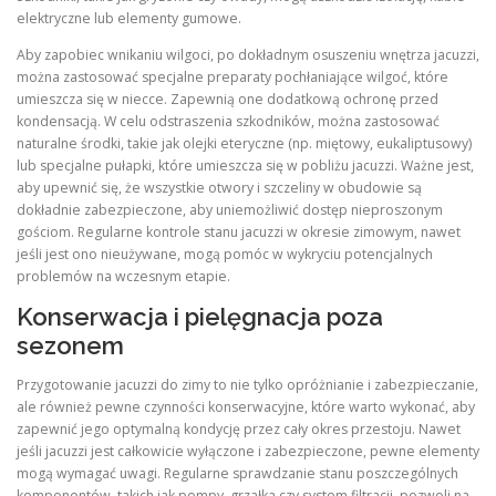
elektryczne lub elementy gumowe.
Aby zapobiec wnikaniu wilgoci, po dokładnym osuszeniu wnętrza jacuzzi,
można zastosować specjalne preparaty pochłaniające wilgoć, które
umieszcza się w niecce. Zapewnią one dodatkową ochronę przed
kondensacją. W celu odstraszenia szkodników, można zastosować
naturalne środki, takie jak olejki eteryczne (np. miętowy, eukaliptusowy)
lub specjalne pułapki, które umieszcza się w pobliżu jacuzzi. Ważne jest,
aby upewnić się, że wszystkie otwory i szczeliny w obudowie są
dokładnie zabezpieczone, aby uniemożliwić dostęp nieproszonym
gościom. Regularne kontrole stanu jacuzzi w okresie zimowym, nawet
jeśli jest ono nieużywane, mogą pomóc w wykryciu potencjalnych
problemów na wczesnym etapie.
Konserwacja i pielęgnacja poza
sezonem
Przygotowanie jacuzzi do zimy to nie tylko opróżnianie i zabezpieczanie,
ale również pewne czynności konserwacyjne, które warto wykonać, aby
zapewnić jego optymalną kondycję przez cały okres przestoju. Nawet
jeśli jacuzzi jest całkowicie wyłączone i zabezpieczone, pewne elementy
mogą wymagać uwagi. Regularne sprawdzanie stanu poszczególnych
komponentów, takich jak pompy, grzałka czy system filtracji, pozwoli na