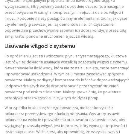
czyszczenie specjalnymi preparatami lub nawet regenerację. Po
wyczyszczeniu, filtry powinny zostać dokładnie osuszone, a następnie
przechowywane w suchym i bezpiecznym miejscu, z dala od wilgoci i
mrozu. Podobnie należy postąpić z innymi elementami, takimi jak dysze
czy elementy grzewcze, jeśli są demontowalne. Ich czyszczenie i
odpowiednie przechowywanie zapewni ich dobrą kondycję przez całą
zimę i ułatwi ponowne uruchomienie jacuzzi wiosną.
Usuwanie wilgoci z systemu
Po opróżnieniu jacuzzi i wtłoczeniu płynu antyzamarzającego, kluczowe
jest również dokładne usunięcie wszelkiej pozostałej wilgoci z systemu.
Nawet niewielka ilość wody, która nie została usunięta, może zamarznąć
i spowodować uszkodzenia. W tym celu można zastosować sprężone
powietrze. Należy podłączyć kompresor do króćców doprowadzających
i odprowadzających wodę oraz przepuścić przez system strumień
powietrza pod niskim ciśnieniem. Należy upewnić się, że powietrze
przepływa przez wszystkie linie, w tym do dysz i pomp.
W przypadku braku sprężonego powietrza, można skorzystać z
odkurzacza przemysłowego z funkcją odsysania. Wystarczy ustawić
odkurzacz na wylocie i pozwolić mu pracować przez pewien czas, aby
wyciągnąć pozostałą wilgoć. Jest to proces, który wymaga cierpliwości i
systematyczności. Ważne jest, aby upewnić się, że wszystkie węzły i