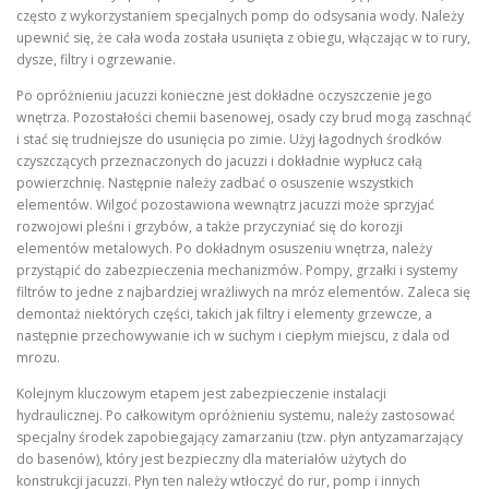
często z wykorzystaniem specjalnych pomp do odsysania wody. Należy
upewnić się, że cała woda została usunięta z obiegu, włączając w to rury,
dysze, filtry i ogrzewanie.
Po opróżnieniu jacuzzi konieczne jest dokładne oczyszczenie jego
wnętrza. Pozostałości chemii basenowej, osady czy brud mogą zaschnąć
i stać się trudniejsze do usunięcia po zimie. Użyj łagodnych środków
czyszczących przeznaczonych do jacuzzi i dokładnie wypłucz całą
powierzchnię. Następnie należy zadbać o osuszenie wszystkich
elementów. Wilgoć pozostawiona wewnątrz jacuzzi może sprzyjać
rozwojowi pleśni i grzybów, a także przyczyniać się do korozji
elementów metalowych. Po dokładnym osuszeniu wnętrza, należy
przystąpić do zabezpieczenia mechanizmów. Pompy, grzałki i systemy
filtrów to jedne z najbardziej wrażliwych na mróz elementów. Zaleca się
demontaż niektórych części, takich jak filtry i elementy grzewcze, a
następnie przechowywanie ich w suchym i ciepłym miejscu, z dala od
mrozu.
Kolejnym kluczowym etapem jest zabezpieczenie instalacji
hydraulicznej. Po całkowitym opróżnieniu systemu, należy zastosować
specjalny środek zapobiegający zamarzaniu (tzw. płyn antyzamarzający
do basenów), który jest bezpieczny dla materiałów użytych do
konstrukcji jacuzzi. Płyn ten należy wtłoczyć do rur, pomp i innych