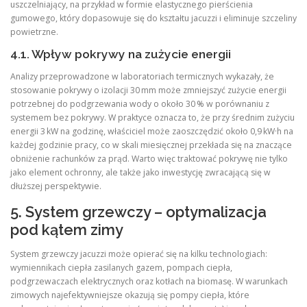
uszczelniający, na przykład w formie elastycznego pierścienia
gumowego, który dopasowuje się do kształtu jacuzzi i eliminuje szczeliny
powietrzne.
4.1. Wpływ pokrywy na zużycie energii
Analizy przeprowadzone w laboratoriach termicznych wykazały, że
stosowanie pokrywy o izolacji 30 mm może zmniejszyć zużycie energii
potrzebnej do podgrzewania wody o około 30 % w porównaniu z
systemem bez pokrywy. W praktyce oznacza to, że przy średnim zużyciu
energii 3 kW na godzinę, właściciel może zaoszczędzić około 0,9 kW·h na
każdej godzinie pracy, co w skali miesięcznej przekłada się na znaczące
obniżenie rachunków za prąd. Warto więc traktować pokrywę nie tylko
jako element ochronny, ale także jako inwestycję zwracającą się w
dłuższej perspektywie.
5. System grzewczy – optymalizacja
pod kątem zimy
System grzewczy jacuzzi może opierać się na kilku technologiach:
wymiennikach ciepła zasilanych gazem, pompach ciepła,
podgrzewaczach elektrycznych oraz kotłach na biomasę. W warunkach
zimowych najefektywniejsze okazują się pompy ciepła, które