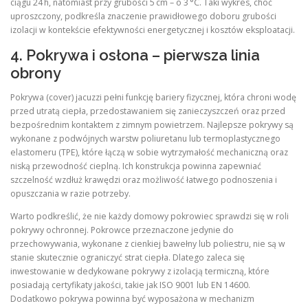
ciągu 24 h, natomiast przy grubości 5 cm – o 3 °C. Taki wykres, choć
uproszczony, podkreśla znaczenie prawidłowego doboru grubości
izolacji w kontekście efektywności energetycznej i kosztów eksploatacji.
4. Pokrywa i osłona – pierwsza linia
obrony
Pokrywa (cover) jacuzzi pełni funkcję bariery fizycznej, która chroni wodę
przed utratą ciepła, przedostawaniem się zanieczyszczeń oraz przed
bezpośrednim kontaktem z zimnym powietrzem. Najlepsze pokrywy są
wykonane z podwójnych warstw poliuretanu lub termoplastycznego
elastomeru (TPE), które łączą w sobie wytrzymałość mechaniczną oraz
niską przewodność cieplną. Ich konstrukcja powinna zapewniać
szczelność wzdłuż krawędzi oraz możliwość łatwego podnoszenia i
opuszczania w razie potrzeby.
Warto podkreślić, że nie każdy domowy pokrowiec sprawdzi się w roli
pokrywy ochronnej. Pokrowce przeznaczone jedynie do
przechowywania, wykonane z cienkiej bawełny lub poliestru, nie są w
stanie skutecznie ograniczyć strat ciepła. Dlatego zaleca się
inwestowanie w dedykowane pokrywy z izolacją termiczną, które
posiadają certyfikaty jakości, takie jak ISO 9001 lub EN 14600.
Dodatkowo pokrywa powinna być wyposażona w mechanizm