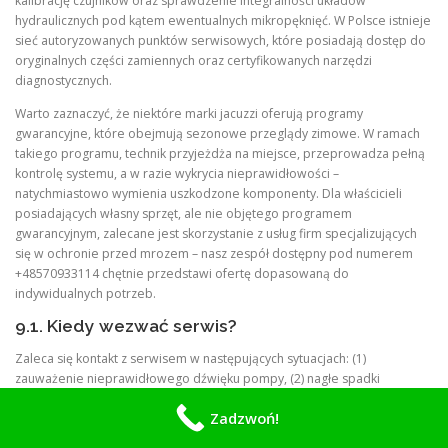
kalibrację czujników oraz sprawdzenie integralności układów
hydraulicznych pod kątem ewentualnych mikropęknięć. W Polsce istnieje
sieć autoryzowanych punktów serwisowych, które posiadają dostęp do
oryginalnych części zamiennych oraz certyfikowanych narzędzi
diagnostycznych.
Warto zaznaczyć, że niektóre marki jacuzzi oferują programy
gwarancyjne, które obejmują sezonowe przeglądy zimowe. W ramach
takiego programu, technik przyjeżdża na miejsce, przeprowadza pełną
kontrolę systemu, a w razie wykrycia nieprawidłowości –
natychmiastowo wymienia uszkodzone komponenty. Dla właścicieli
posiadających własny sprzęt, ale nie objętego programem
gwarancyjnym, zalecane jest skorzystanie z usług firm specjalizujących
się w ochronie przed mrozem – nasz zespół dostępny pod numerem
+48570933114 chętnie przedstawi ofertę dopasowaną do
indywidualnych potrzeb.
9.1. Kiedy wezwać serwis?
Zaleca się kontakt z serwisem w następujących sytuacjach: (1)
zauważenie nieprawidłowego dźwięku pompy, (2) nagłe spadki
temperatury wody mimo włączonego systemu grzewczego, (3)
Zadzwoń!
pojawienie się wycieków przy połączeniach rur, (4) awaria czujnika
temperatury lub systemu sterowania. Każdy z tych objawów może