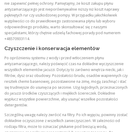
nie zapewnić pełnej ochrony. Pamiętajmy, że koszt zakupu płynu
antyzamarzającego jest nieporównywalnie niższy niż koszt naprawy
pękniętych rur czy uszkodzonej pompy. W przypadku jakichkolwiek
wątpliwości co do prawidłowego zastosowania płynu lub wyboru
odpowiedniego produktu, warto skonsultować się z naszymi
specjalistami, którzy chętnie udzielą fachowej porady pod numerem
+48570933114.
Czyszczenie i konserwacja elementów
Po opróżnieniu systemu z wody i przed wtłoczeniem płynu
antyzamarzającego, należy poświęcić czas na dokładne wyczyszczenie
wszystkich elementów jacuzzi. Dotyczy to zarówno wnętrza niecki, jak i
filtrów, dysz oraz obudowy. Pozostałości brudu, osadów wapiennych czy
resztek chemii basenowej, pozostawione na zimę, mogą zaschnąć i stać
się trudniejsze do usunięcia po sezonie. Użyj łagodnych, przeznaczonych
do jacuzzi środków czyszczących i miękkich ściereczek. Dokładnie
wypłucz wszystkie powierzchnie, aby usunąć wszelkie pozostałości
detergentów.
Szczególną uwagę należy zwrócić na filtry. Po ich wyjęciu, powinny zostać
dokładnie oczyszczone z wszelkich zanieczyszczeń. W zależności od
rodzaju filtra, może to oznaczać płukanie pod bieżącą wodą,