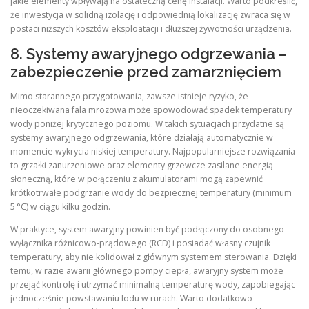
jakie elementy wpływają na ostateczną cenę instalacji. Warto podkreślić,
że inwestycja w solidną izolację i odpowiednią lokalizację zwraca się w
postaci niższych kosztów eksploatacji i dłuższej żywotności urządzenia.
8. Systemy awaryjnego odgrzewania –
zabezpieczenie przed zamarznięciem
Mimo starannego przygotowania, zawsze istnieje ryzyko, że
nieoczekiwana fala mrozowa może spowodować spadek temperatury
wody poniżej krytycznego poziomu. W takich sytuacjach przydatne są
systemy awaryjnego odgrzewania, które działają automatycznie w
momencie wykrycia niskiej temperatury. Najpopularniejsze rozwiązania
to grzałki zanurzeniowe oraz elementy grzewcze zasilane energią
słoneczną, które w połączeniu z akumulatorami mogą zapewnić
krótkotrwałe podgrzanie wody do bezpiecznej temperatury (minimum
5 °C) w ciągu kilku godzin.
W praktyce, system awaryjny powinien być podłączony do osobnego
wyłącznika różnicowo-prądowego (RCD) i posiadać własny czujnik
temperatury, aby nie kolidował z głównym systemem sterowania. Dzięki
temu, w razie awarii głównego pompy ciepła, awaryjny system może
przejąć kontrolę i utrzymać minimalną temperaturę wody, zapobiegając
jednocześnie powstawaniu lodu w rurach. Warto dodatkowo