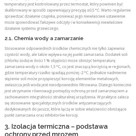
temperatury jest kontrolowany przez termostat, który powinien być
skalibrowany w sposób zapewniający precyzję ±0,5 °C. Warto regularnie
sprawdzać działanie czujnika, ponieważ jego niewłaściwe ustawienie
może spowodować fałszywe odczyty i w konsekwencji niewłaściwe
działanie systemu grzewczego.
2.1. Chemia wody a zamarzanie
Stosowanie odpowiednich środków chemicznych nie tylko zapewnia
czystość wody, ale także wpływa na jej punkt zamarzania. Dodatek soli
(chlorku sodu) w ilości 1 % objętości może obniżyć temperaturę
zamarzania wody o około 1,5 °C, co jest znaczącą korzyścią w regionach,
gdzie temperatury rzadko spadają poniżej -2 °C. Jednakże nadmierne
stężenie soli może przyspieszyć korozję elementów metalowych,
zwłaszcza jeśli woda jest nieodpowiednio filtrowana. Dlatego konieczne
jest utrzymanie równowagi pomiędzy ochroną przed zamarznięciem a
zachowaniem integralności strukturalnej urządzenia. W praktyce zaleca
się stosowanie specjalistycznych środków antyzamarzających
dedykowanych do jacuzzi, które łączą w sobie właściwości obniżające
punkt zamarzania oraz inhibitorów korozji.
3. Izolacja termiczna – podstawa
ochrony przed mrozem