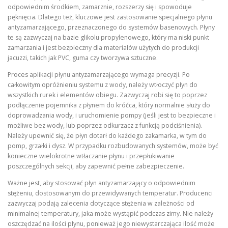
odpowiednim środkiem, zamarznie, rozszerzy się i spowoduje
pęknięcia. Dlatego też, kluczowe jest zastosowanie specjalnego płynu
antyzamarzającego, przeznaczonego do systemów basenowych. Płyny
te są zazwyczaj na bazie glikolu propylenowego, który ma niski punkt
zamarzania i jest bezpieczny dla materiałów użytych do produkcji
jacuzzi, takich jak PVC, guma czy tworzywa sztuczne.
Proces aplikacji płynu antyzamarzającego wymaga precyzji. Po
całkowitym opróżnieniu systemu z wody, należy wtłoczyć płyn do
wszystkich rurek i elementów obiegu. Zazwyczaj robi się to poprzez
podłączenie pojemnika z płynem do króćca, który normalnie służy do
doprowadzania wody, i uruchomienie pompy (jeśli jest to bezpieczne i
możliwe bez wody, lub poprzez odkurzacz z funkcją podciśnienia).
Należy upewnić się, że płyn dotarł do każdego zakamarka, w tym do
pomp, grzałki i dysz. W przypadku rozbudowanych systemów, może być
konieczne wielokrotne wtłaczanie płynu i przepłukiwanie
poszczególnych sekcji, aby zapewnić pełne zabezpieczenie.
Ważne jest, aby stosować płyn antyzamarzający o odpowiednim
stężeniu, dostosowanym do przewidywanych temperatur. Producenci
zazwyczaj podają zalecenia dotyczące stężenia w zależności od
minimalnej temperatury, jaka może wystąpić podczas zimy. Nie należy
oszczędzać na ilości płynu, ponieważ jego niewystarczająca ilość może