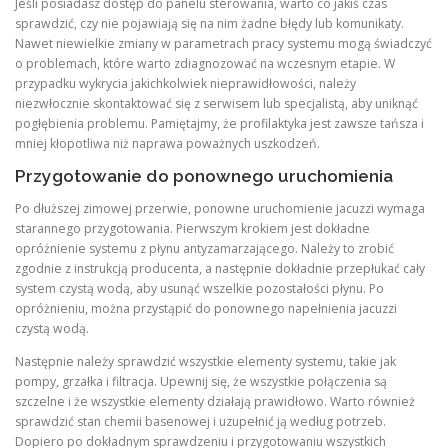
Jeśli posiadasz dostęp do panelu sterowania, warto co jakiś czas
sprawdzić, czy nie pojawiają się na nim żadne błędy lub komunikaty.
Nawet niewielkie zmiany w parametrach pracy systemu mogą świadczyć
o problemach, które warto zdiagnozować na wczesnym etapie. W
przypadku wykrycia jakichkolwiek nieprawidłowości, należy
niezwłocznie skontaktować się z serwisem lub specjalistą, aby uniknąć
pogłębienia problemu. Pamiętajmy, że profilaktyka jest zawsze tańsza i
mniej kłopotliwa niż naprawa poważnych uszkodzeń.
Przygotowanie do ponownego uruchomienia
Po dłuższej zimowej przerwie, ponowne uruchomienie jacuzzi wymaga
starannego przygotowania. Pierwszym krokiem jest dokładne
opróżnienie systemu z płynu antyzamarzającego. Należy to zrobić
zgodnie z instrukcją producenta, a następnie dokładnie przepłukać cały
system czystą wodą, aby usunąć wszelkie pozostałości płynu. Po
opróżnieniu, można przystąpić do ponownego napełnienia jacuzzi
czystą wodą.
Następnie należy sprawdzić wszystkie elementy systemu, takie jak
pompy, grzałka i filtracja. Upewnij się, że wszystkie połączenia są
szczelne i że wszystkie elementy działają prawidłowo. Warto również
sprawdzić stan chemii basenowej i uzupełnić ją według potrzeb.
Dopiero po dokładnym sprawdzeniu i przygotowaniu wszystkich