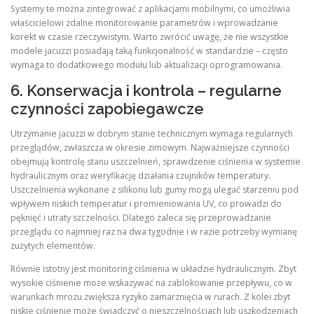
Systemy te można zintegrować z aplikacjami mobilnymi, co umożliwia
właścicielowi zdalne monitorowanie parametrów i wprowadzanie
korekt w czasie rzeczywistym. Warto zwrócić uwagę, że nie wszystkie
modele jacuzzi posiadają taką funkcjonalność w standardzie – często
wymaga to dodatkowego modułu lub aktualizacji oprogramowania.
6. Konserwacja i kontrola – regularne
czynności zapobiegawcze
Utrzymanie jacuzzi w dobrym stanie technicznym wymaga regularnych
przeglądów, zwłaszcza w okresie zimowym. Najważniejsze czynności
obejmują kontrolę stanu uszczelnień, sprawdzenie ciśnienia w systemie
hydraulicznym oraz weryfikację działania czujników temperatury.
Uszczelnienia wykonane z silikonu lub gumy mogą ulegać starzeniu pod
wpływem niskich temperatur i promieniowania UV, co prowadzi do
pęknięć i utraty szczelności. Dlatego zaleca się przeprowadzanie
przeglądu co najmniej raz na dwa tygodnie i w razie potrzeby wymianę
zużytych elementów.
Równie istotny jest monitoring ciśnienia w układzie hydraulicznym. Zbyt
wysokie ciśnienie może wskazywać na zablokowanie przepływu, co w
warunkach mrozu zwiększa ryzyko zamarznięcia w rurach. Z kolei zbyt
niskie ciśnienie może świadczyć o nieszczelnościach lub uszkodzeniach