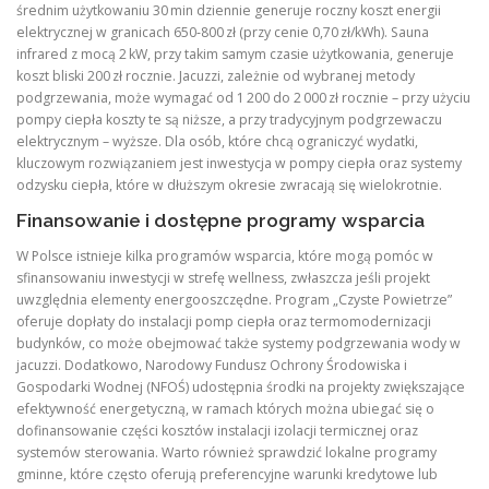
średnim użytkowaniu 30 min dziennie generuje roczny koszt energii
elektrycznej w granicach 650‑800 zł (przy cenie 0,70 zł/kWh). Sauna
infrared z mocą 2 kW, przy takim samym czasie użytkowania, generuje
koszt bliski 200 zł rocznie. Jacuzzi, zależnie od wybranej metody
podgrzewania, może wymagać od 1 200 do 2 000 zł rocznie – przy użyciu
pompy ciepła koszty te są niższe, a przy tradycyjnym podgrzewaczu
elektrycznym – wyższe. Dla osób, które chcą ograniczyć wydatki,
kluczowym rozwiązaniem jest inwestycja w pompy ciepła oraz systemy
odzysku ciepła, które w dłuższym okresie zwracają się wielokrotnie.
Finansowanie i dostępne programy wsparcia
W Polsce istnieje kilka programów wsparcia, które mogą pomóc w
sfinansowaniu inwestycji w strefę wellness, zwłaszcza jeśli projekt
uwzględnia elementy energooszczędne. Program „Czyste Powietrze”
oferuje dopłaty do instalacji pomp ciepła oraz termomodernizacji
budynków, co może obejmować także systemy podgrzewania wody w
jacuzzi. Dodatkowo, Narodowy Fundusz Ochrony Środowiska i
Gospodarki Wodnej (NFOŚ) udostępnia środki na projekty zwiększające
efektywność energetyczną, w ramach których można ubiegać się o
dofinansowanie części kosztów instalacji izolacji termicznej oraz
systemów sterowania. Warto również sprawdzić lokalne programy
gminne, które często oferują preferencyjne warunki kredytowe lub