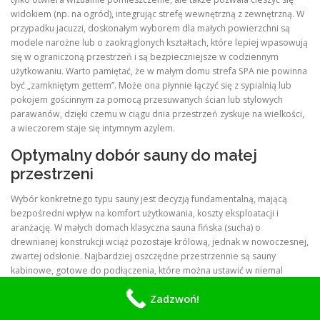
widokiem (np. na ogród), integrując strefę wewnętrzną z zewnętrzną. W
przypadku jacuzzi, doskonałym wyborem dla małych powierzchni są
modele narożne lub o zaokrąglonych kształtach, które lepiej wpasowują
się w ograniczoną przestrzeń i są bezpieczniejsze w codziennym
użytkowaniu. Warto pamiętać, że w małym domu strefa SPA nie powinna
być „zamkniętym gettem”. Może ona płynnie łączyć się z sypialnią lub
pokojem gościnnym za pomocą przesuwanych ścian lub stylowych
parawanów, dzięki czemu w ciągu dnia przestrzeń zyskuje na wielkości,
a wieczorem staje się intymnym azylem.
Optymalny dobór sauny do małej
przestrzeni
Wybór konkretnego typu sauny jest decyzją fundamentalną, mającą
bezpośredni wpływ na komfort użytkowania, koszty eksploatacji i
aranżację. W małych domach klasyczna sauna fińska (sucha) o
drewnianej konstrukcji wciąż pozostaje królową, jednak w nowoczesnej,
zwartej odsłonie. Najbardziej oszczędne przestrzennie są sauny
kabinowe, gotowe do podłączenia, które można ustawić w niemal
dowolnym pomieszczeniu z dostępem do prądu i wentylacji. Ich
Zadzwoń!
wielkość zaczyna się już od około 1×1 metra, mieszcząc komfortowo
dwie osoby. Dla miłośników nowoczesnych rozwiązań, doskonałą