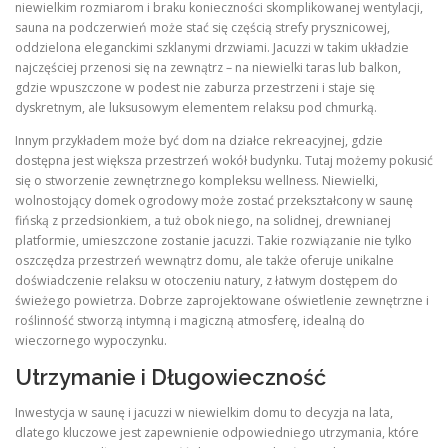
niewielkim rozmiarom i braku konieczności skomplikowanej wentylacji,
sauna na podczerwień może stać się częścią strefy prysznicowej,
oddzielona eleganckimi szklanymi drzwiami. Jacuzzi w takim układzie
najczęściej przenosi się na zewnątrz – na niewielki taras lub balkon,
gdzie wpuszczone w podest nie zaburza przestrzeni i staje się
dyskretnym, ale luksusowym elementem relaksu pod chmurką.
Innym przykładem może być dom na działce rekreacyjnej, gdzie
dostępna jest większa przestrzeń wokół budynku. Tutaj możemy pokusić
się o stworzenie zewnętrznego kompleksu wellness. Niewielki,
wolnostojący domek ogrodowy może zostać przekształcony w saunę
fińską z przedsionkiem, a tuż obok niego, na solidnej, drewnianej
platformie, umieszczone zostanie jacuzzi. Takie rozwiązanie nie tylko
oszczędza przestrzeń wewnątrz domu, ale także oferuje unikalne
doświadczenie relaksu w otoczeniu natury, z łatwym dostępem do
świeżego powietrza. Dobrze zaprojektowane oświetlenie zewnętrzne i
roślinność stworzą intymną i magiczną atmosferę, idealną do
wieczornego wypoczynku.
Utrzymanie i Długowieczność
Inwestycja w saunę i jacuzzi w niewielkim domu to decyzja na lata,
dlatego kluczowe jest zapewnienie odpowiedniego utrzymania, które