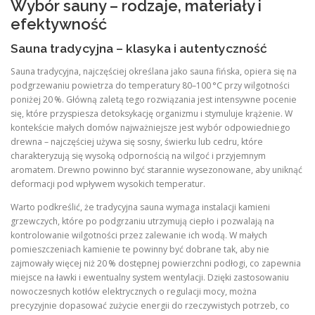
Wybór sauny – rodzaje, materiały i
efektywność
Sauna tradycyjna – klasyka i autentyczność
Sauna tradycyjna, najczęściej określana jako sauna fińska, opiera się na
podgrzewaniu powietrza do temperatury 80–100 °C przy wilgotności
poniżej 20 %. Główną zaletą tego rozwiązania jest intensywne pocenie
się, które przyspiesza detoksykację organizmu i stymuluje krążenie. W
kontekście małych domów najważniejsze jest wybór odpowiedniego
drewna – najczęściej używa się sosny, świerku lub cedru, które
charakteryzują się wysoką odpornością na wilgoć i przyjemnym
aromatem. Drewno powinno być starannie wysezonowane, aby uniknąć
deformacji pod wpływem wysokich temperatur.
Warto podkreślić, że tradycyjna sauna wymaga instalacji kamieni
grzewczych, które po podgrzaniu utrzymują ciepło i pozwalają na
kontrolowanie wilgotności przez zalewanie ich wodą. W małych
pomieszczeniach kamienie te powinny być dobrane tak, aby nie
zajmowały więcej niż 20 % dostępnej powierzchni podłogi, co zapewnia
miejsce na ławki i ewentualny system wentylacji. Dzięki zastosowaniu
nowoczesnych kotłów elektrycznych o regulacji mocy, można
precyzyjnie dopasować zużycie energii do rzeczywistych potrzeb, co