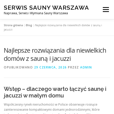
Przejdź
SERWIS SAUNY WARSZAWA
do
Menu
treści
Naprawa, Serwis i Wymiana Sauny Warszawa
Strona główna
»
Blog
»
Najlepsze rozwiązania dla niewielkich domów z sauną i
SERWIS DO SAUNY WARSZAWA
BLOG
KONTAKT
jacuzzi
Najlepsze rozwiązania dla niewielkich
domów z sauną i jacuzzi
OPUBLIKOWANO
29 CZERWCA, 2026
PRZEZ
ADMIN
Wstęp – dlaczego warto łączyć saunę i
jacuzzi w małym domu
Współczesny rynek nieruchomości w Polsce obserwuje rosnące
zainteresowanie kompaktowymi domami jednorodzinnymi, które