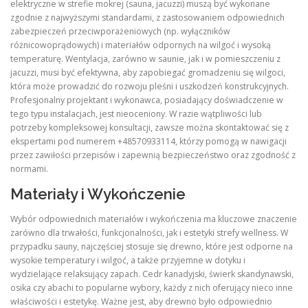
elektryczne w strefie mokrej (sauna, jacuzzi) muszą być wykonane
zgodnie z najwyższymi standardami, z zastosowaniem odpowiednich
zabezpieczeń przeciwporażeniowych (np. wyłączników
różnicowoprądowych) i materiałów odpornych na wilgoć i wysoką
temperaturę. Wentylacja, zarówno w saunie, jak i w pomieszczeniu z
jacuzzi, musi być efektywna, aby zapobiegać gromadzeniu się wilgoci,
która może prowadzić do rozwoju pleśni i uszkodzeń konstrukcyjnych.
Profesjonalny projektant i wykonawca, posiadający doświadczenie w
tego typu instalacjach, jest nieoceniony. W razie wątpliwości lub
potrzeby kompleksowej konsultacji, zawsze można skontaktować się z
ekspertami pod numerem +48570933114, którzy pomogą w nawigacji
przez zawiłości przepisów i zapewnią bezpieczeństwo oraz zgodność z
normami.
Materiały i Wykończenie
Wybór odpowiednich materiałów i wykończenia ma kluczowe znaczenie
zarówno dla trwałości, funkcjonalności, jak i estetyki strefy wellness. W
przypadku sauny, najczęściej stosuje się drewno, które jest odporne na
wysokie temperatury i wilgoć, a także przyjemne w dotyku i
wydzielające relaksujący zapach. Cedr kanadyjski, świerk skandynawski,
osika czy abachi to popularne wybory, każdy z nich oferujący nieco inne
właściwości i estetykę. Ważne jest, aby drewno było odpowiednio