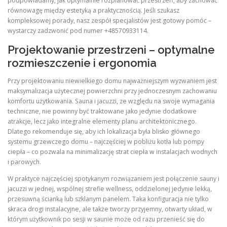
podpowiadamy, jak optymalnie rozplanować przestrzeń, aby zachować
równowagę między estetyką a praktycznością. Jeśli szukasz
kompleksowej porady, nasz zespół specjalistów jest gotowy pomóc –
wystarczy zadzwonić pod numer +48570933114.
Projektowanie przestrzeni – optymalne
rozmieszczenie i ergonomia
Przy projektowaniu niewielkiego domu najważniejszym wyzwaniem jest
maksymalizacja użytecznej powierzchni przy jednoczesnym zachowaniu
komfortu użytkowania. Sauna i jacuzzi, ze względu na swoje wymagania
techniczne, nie powinny być traktowane jako jedynie dodatkowe
atrakcje, lecz jako integralne elementy planu architektonicznego.
Dlatego rekomenduje się, aby ich lokalizacja była blisko głównego
systemu grzewczego domu – najczęściej w pobliżu kotła lub pompy
ciepła – co pozwala na minimalizację strat ciepła w instalacjach wodnych
i parowych.
W praktyce najczęściej spotykanym rozwiązaniem jest połączenie sauny i
jacuzzi w jednej, wspólnej strefie wellness, oddzielonej jedynie lekką,
przesuwną ścianką lub szklanym panelem. Taka konfiguracja nie tylko
skraca drogi instalacyjne, ale także tworzy przyjemny, otwarty układ, w
którym użytkownik po sesji w saunie może od razu przenieść się do