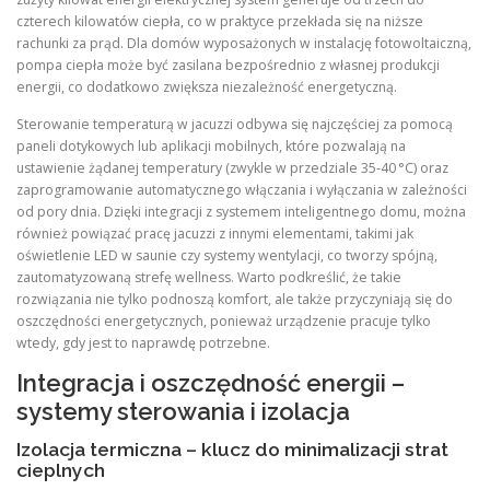
czterech kilowatów ciepła, co w praktyce przekłada się na niższe
rachunki za prąd. Dla domów wyposażonych w instalację fotowoltaiczną,
pompa ciepła może być zasilana bezpośrednio z własnej produkcji
energii, co dodatkowo zwiększa niezależność energetyczną.
Sterowanie temperaturą w jacuzzi odbywa się najczęściej za pomocą
paneli dotykowych lub aplikacji mobilnych, które pozwalają na
ustawienie żądanej temperatury (zwykle w przedziale 35‑40 °C) oraz
zaprogramowanie automatycznego włączania i wyłączania w zależności
od pory dnia. Dzięki integracji z systemem inteligentnego domu, można
również powiązać pracę jacuzzi z innymi elementami, takimi jak
oświetlenie LED w saunie czy systemy wentylacji, co tworzy spójną,
zautomatyzowaną strefę wellness. Warto podkreślić, że takie
rozwiązania nie tylko podnoszą komfort, ale także przyczyniają się do
oszczędności energetycznych, ponieważ urządzenie pracuje tylko
wtedy, gdy jest to naprawdę potrzebne.
Integracja i oszczędność energii –
systemy sterowania i izolacja
Izolacja termiczna – klucz do minimalizacji strat
cieplnych