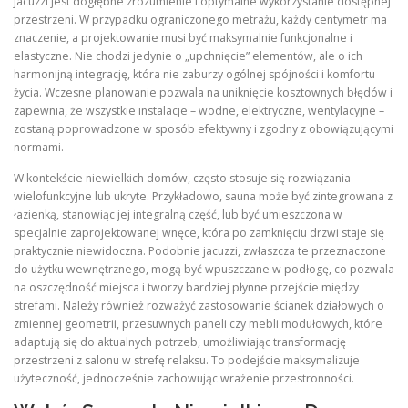
jacuzzi jest dogłębne zrozumienie i optymalne wykorzystanie dostępnej
przestrzeni. W przypadku ograniczonego metrażu, każdy centymetr ma
znaczenie, a projektowanie musi być maksymalnie funkcjonalne i
elastyczne. Nie chodzi jedynie o „upchnięcie” elementów, ale o ich
harmonijną integrację, która nie zaburzy ogólnej spójności i komfortu
życia. Wczesne planowanie pozwala na uniknięcie kosztownych błędów i
zapewnia, że wszystkie instalacje – wodne, elektryczne, wentylacyjne –
zostaną poprowadzone w sposób efektywny i zgodny z obowiązującymi
normami.
W kontekście niewielkich domów, często stosuje się rozwiązania
wielofunkcyjne lub ukryte. Przykładowo, sauna może być zintegrowana z
łazienką, stanowiąc jej integralną część, lub być umieszczona w
specjalnie zaprojektowanej wnęce, która po zamknięciu drzwi staje się
praktycznie niewidoczna. Podobnie jacuzzi, zwłaszcza te przeznaczone
do użytku wewnętrznego, mogą być wpuszczane w podłogę, co pozwala
na oszczędność miejsca i tworzy bardziej płynne przejście między
strefami. Należy również rozważyć zastosowanie ścianek działowych o
zmiennej geometrii, przesuwnych paneli czy mebli modułowych, które
adaptują się do aktualnych potrzeb, umożliwiając transformację
przestrzeni z salonu w strefę relaksu. To podejście maksymalizuje
użyteczność, jednocześnie zachowując wrażenie przestronności.