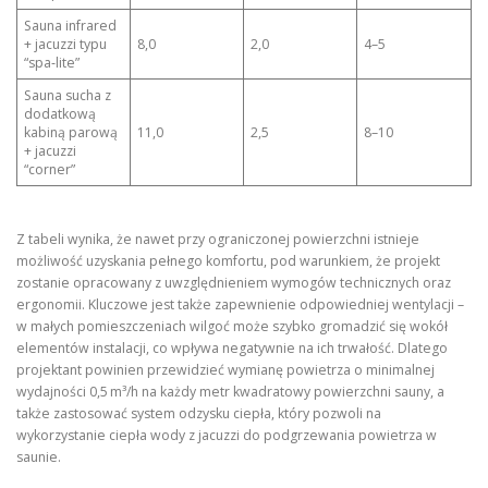
Sauna infrared
+ jacuzzi typu
8,0
2,0
4–5
“spa‑lite”
Sauna sucha z
dodatkową
kabiną parową
11,0
2,5
8–10
+ jacuzzi
“corner”
Z tabeli wynika, że nawet przy ograniczonej powierzchni istnieje
możliwość uzyskania pełnego komfortu, pod warunkiem, że projekt
zostanie opracowany z uwzględnieniem wymogów technicznych oraz
ergonomii. Kluczowe jest także zapewnienie odpowiedniej wentylacji –
w małych pomieszczeniach wilgoć może szybko gromadzić się wokół
elementów instalacji, co wpływa negatywnie na ich trwałość. Dlatego
projektant powinien przewidzieć wymianę powietrza o minimalnej
wydajności 0,5 m³/h na każdy metr kwadratowy powierzchni sauny, a
także zastosować system odzysku ciepła, który pozwoli na
wykorzystanie ciepła wody z jacuzzi do podgrzewania powietrza w
saunie.