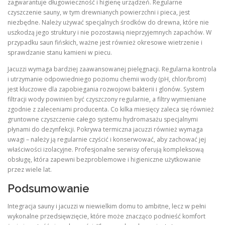
zagwarantuje długowieczność i higienę urządzeń. Regularne
czyszczenie sauny, w tym drewnianych powierzchni i pieca, jest
niezbędne. Należy używać specjalnych środków do drewna, które nie
uszkodzą jego struktury i nie pozostawią nieprzyjemnych zapachów. W
przypadku saun fińskich, ważne jest również okresowe wietrzenie i
sprawdzanie stanu kamieni w piecu.
Jacuzzi wymaga bardziej zaawansowanej pielęgnacji. Regularna kontrola
i utrzymanie odpowiedniego poziomu chemii wody (pH, chlor/brom)
jest kluczowe dla zapobiegania rozwojowi bakterii i glonów. System
filtracji wody powinien być czyszczony regularnie, a filtry wymieniane
zgodnie z zaleceniami producenta. Co kilka miesięcy zaleca się również
gruntowne czyszczenie całego systemu hydromasażu specjalnymi
płynami do dezynfekcji. Pokrywa termiczna jacuzzi również wymaga
uwagi – należy ją regularnie czyścić i konserwować, aby zachować jej
właściwości izolacyjne. Profesjonalne serwisy oferują kompleksową
obsługę, która zapewni bezproblemowe i higieniczne użytkowanie
przez wiele lat.
Podsumowanie
Integracja sauny i jacuzzi w niewielkim domu to ambitne, lecz w pełni
wykonalne przedsięwzięcie, które może znacząco podnieść komfort