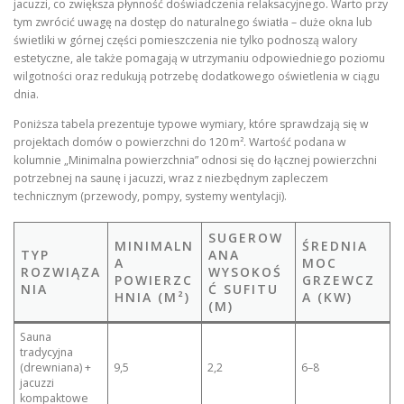
jacuzzi, co zwiększa płynność doświadczenia relaksacyjnego. Warto przy
tym zwrócić uwagę na dostęp do naturalnego światła – duże okna lub
świetliki w górnej części pomieszczenia nie tylko podnoszą walory
estetyczne, ale także pomagają w utrzymaniu odpowiedniego poziomu
wilgotności oraz redukują potrzebę dodatkowego oświetlenia w ciągu
dnia.
Poniższa tabela prezentuje typowe wymiary, które sprawdzają się w
projektach domów o powierzchni do 120 m². Wartość podana w
kolumnie „Minimalna powierzchnia” odnosi się do łącznej powierzchni
potrzebnej na saunę i jacuzzi, wraz z niezbędnym zapleczem
technicznym (przewody, pompy, systemy wentylacji).
SUGEROW
MINIMALN
ŚREDNIA
TYP
ANA
A
MOC
ROZWIĄZA
WYSOKOŚ
POWIERZC
GRZEWCZ
NIA
Ć SUFITU
HNIA (M²)
A (KW)
(M)
Sauna
tradycyjna
(drewniana) +
9,5
2,2
6–8
jacuzzi
kompaktowe