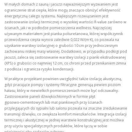
W małych domach z sauną i jacuzzi najważniejszym wyzwaniem jest
ograniczenie strat ciepła, które mogą znacząco obniżyć efektywność
energetyczną całego systemu. Najlepszym rozwiązaniem jest
zastosowanie izolacji termicznej o wysokiej wartości R‑value zarówno w
ścianach, jak i w podłodze pomieszczenia wellness. Najczęściej
używanym materiałem jest pianka poliuretanowa, której współczynnik
przewodzenia ciepła wynosi zaledwie 0,022 W/(m·K), co pozwala na
uzyskanie warstwy izolacyjnej o grubości 10 cm przy jednoczesnym
zachowaniu niskiej masy własnej. Dodatkowo, w przypadku podłogi pod
jacuzzi, zaleca się zastosowanie warstwy izolacji z pianki ekstrudowanej
(XPS) o grubości co najmniej 12 cm, co chroni przed przenikaniem zimna
z podłoża i ogranicza ryzyko kondensacji.
W praktyce projektant powinien uwzględnić także izolację akustyczną,
gdyż pracujące pompy i systemy filtracyjne generują pewien poziom
hałasu, który w niewielkich pomieszczeniach może być odczuwalny.
Zastosowanie paneli dźwiękochłonnych w formie płyt
gipsowo‑cementowych lub mat piankowych przy ścianach
przylegających do sypialni lub salonu pozwala na znaczne zredukowanie
transmisji dźwięku, co zwiększa komfort mieszkańców. Integracja izolacji
termicznej i akustycznej w jednej warstwie konstrukcyjnej jest możliwa
przy użyciu specjalistycznych produktów, które łączą w sobie
właściwości obu rodzajów ochrony.