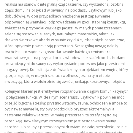
relaksu ma stanowić integralną część łazienki, czy wydzieloną, osobną
część domu, na przykład w piwnicy, na poddaszu użytkowym lub jako
dobudówkę. W obu przypadkach niezbędne jest zapewnienie
odpowiedniej wentylacji, odprowadzenia wilgoci i stabilnej konstrukcji,
zwłaszcza w przypadku ciężkiego jacuzzi. W małych pomieszczeniach
zaleca się stosowanie jasnych, naturalnych materiałów, takich jak
drewno świerkowe abachi w saunie czy duże, lekkie płytki ceramiczne,
które optycznie powiększają przestrzeń. Szczególną uwagę należy
zwrócić na rozsądne zagospodarowanie każdego centymetra
kwadratowego – na przykład przez wbudowanie szafek pod schodami
prowadzącymi do sauny czy wykorzystanie podestów jako przestrzeni
magazynowej. Konsultacja z doświadczonym projektantem wnętrz, który
specjalizuje się w małych strefach wellness, jest na tym etapie
inwestycją, która wielokrotnie się zwróci, unikając kosztownych błędów.
Kolejnym filarem jest efektywne rozplanowanie ciągów komunikacyjnych
i połączenie funkcji. W idealnym scenariuszu użytkownik powinien móc
przejść logiczną ścieżką: prysznic wstępny, sauna, ochłodzenie (może to
być nawet niewielki, stylowy brodzik lub prysznic ekstremalny), a
następnie relaks w jacuzzi. W małej przestrzeni te strefy często się
przenikają. Rewelacyjnym rozwiązaniem jest zastosowanie sauny
narożnej lub sauny z przeszklonymi drzwiami na całej szerokości, co nie
tylko otwiera wizualnie pomieszczenie, ale także pozwala cieszyć się