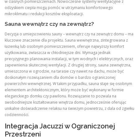
w ciasnych pomieszczeniach. Nowoczesne systemy wentylacyjne z
odzyskiem ciepła mogą pomóc w utrzymaniu komfortowego
mikroklimatu i redukcji kosztów eksploatacji.
Sauna wewnątrz czy na zewnątrz?
Decyzja o umiejscowieniu sauny – wewnątrz czy na zewnątrz domu – ma
kluczowe znaczenie dla projektu. Sauna wewnętrzna, zintegrowana z
łazienką lub osobnym pomieszczeniem, oferuje najwyższy komfort
użytkowania, zwłaszcza w chłodniejsze dni. Wymaga jednak
precyzyjnego planowania instalacji, w tym wodnych i elektrycznych, oraz
zapewnienia skutecznej wentylacji. Z drugiej strony, sauna zewnętrzna,
umieszczona w ogrodzie, na tarasie czy nawet na dachu, może być
doskonałym rozwiązaniem dla domów o bardzo ograniczonej
powierzchni wewnętrznej. W takim przypadku, sauna staje się osobnym
elementem architektonicznym, który może być wykonany w formie
eleganckiego domku czy pawilonu. Rozwiązanie to pozwala na
swobodniejsze kształtowanie wnętrza domu, jednocześnie oferując
unikalne doświadczenie relaksu na świeżym powietrzu, z dala od zgiełku
codzienności.
Integracja Jacuzzi w Ograniczonej
Przestrzeni