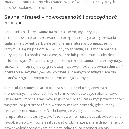
znacząco obniża koszty eksploatacji w porównaniu do tradycyjnych
pieców opalanych drewnem.
Sauna infrared – nowoczesność i oszczędność
energii
Sauna infrared, czyli sauna na podczerwień, wykorzystuje
promieniowanie podczerwone do bezpośredniego podgrzewania
ciała, a nie powietrza. Dzięki temu temperatura w pomieszczeniu
utrzymuje się na poziomie 45–60 °C, co sprawia, że jest ona bardziej
przystępna dla osób o wrażliwej skórze lub problemach z układem
oddechowym. Z technicznego punktu widzenia sauna infrared wymaga
znacznie mniejszej mocy grzewczej – typowy model o powierzchni 2 m²
potrzebuje jedynie 1,5–2 kW, co czyni ją idealnym rozwiązaniem dla
domów z ograniczonym budżetem energetycznym.
Konstrukcja sauny infrared opiera się na panelach grzewczych
montowanych na ścianach lub w formie wolnostojących elementów.
Dzięki temu można zredukować grubość ścian i zwiększyć przestronność
wnętrza, co jest szczególnie ważne w małych domach, gdzie każdy
centymetr ma znaczenie. Dodatkowo, ze względu na niższą
temperaturę, materiały wykończeniowe nie muszą być tak odporne na
wysokie ciepło – można zastosować drobniejsze panele drewniane lub
nawet wykończenia z kamienia naturalnego, co podnosi walory