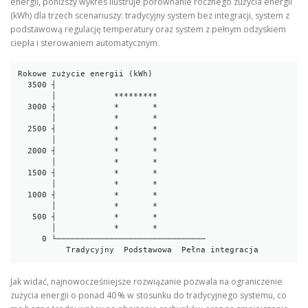
energii, poniższy wykres ilustruje porównanie rocznego zużycia energii
(kWh) dla trzech scenariuszy: tradycyjny system bez integracji, system z
podstawową regulację temperatury oraz system z pełnym odzyskiem
ciepła i sterowaniem automatycznym.
Rokowe zużycie energii (kWh)

  3500 ┤

       │            *********

  3000 ┤            *       *

       │            *       *

  2500 ┤            *       *

       │            *       *

  2000 ┤            *       *

       │            *       *

  1500 ┤            *       *

       │            *       *

  1000 ┤            *       *

       │            *       *

   500 ┤            *       *

       │            *       *

     0 └───────────────────────────────

Jak widać, najnowocześniejsze rozwiązanie pozwala na ograniczenie
zużycia energii o ponad 40 % w stosunku do tradycyjnego systemu, co