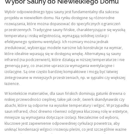
Wybór Sauny do Niewielkiego Domu
Wybór odpowiedniego typu sauny jest fundamentalny dla sukcesu
projektu w niewielkim domu. Na rynku dostępne są różnorodne
rozwiązania, które można dopasować do specyficznych ograniczeń
przestrzennych. Tradycyjne sauny fińskie, charakteryzujące się wysoką
temperaturą i niską wilgotnością, wymagają solidnej izolacji i
efektywnego systemu wentylacji. Ich rozmiary można jednak
zredukować, wybierając modele narożne lub konstrukcje na wymiar,
które idealnie wpasują się w dostępną wnękę. Alternatywą są sauny
infrared (na podczerwień), które działają w niższej temperaturze i nie
generują pary, co znacznie upraszcza wymagania wentylacyjne i
izolacyjne. Są one często bardziej kompaktowe i mogą być łatwiej
zintegrowane w mniejszych przestrzeniach, np. w sypialni czy większej
łazience.
W kontekście materiałów, dla saun fińskich dominują gatunki drewna o
niskiej przewodności cieplnej, takie jak cedr, świerk skandynawski czy
abachi, które są odporne na wysokie temperatury i wilgoć. W przypadku
saun infrared, choć drewno również odgrywa kluczową rolę w estetyce,
mniejsze są wymagania dotyczące izolacji. Niezależnie od wyboru,
kluczowe jest zapewnienie odpowiedniej cyrkulacji powietrza, aby
uniknąć kondensacji wilgoci i rozwoju pleśni, co jest szczególnie ważne