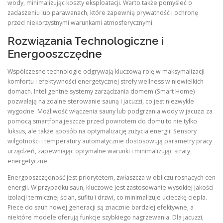
wody, minimalizując koszty eksploatacji. Warto także pomyśleć o
zadaszeniu lub parawanach, które zapewnią prywatność i ochronę
przed niekorzystnymi warunkami atmosferycznymi.
Rozwiązania Technologiczne i
Energooszczędne
Współczesne technologie odgrywają kluczową rolę w maksymalizacji
komfortu i efektywności energetycznej strefy wellness w niewielkich
domach. Inteligentne systemy zarządzania domem (Smart Home)
pozwalają na zdalne sterowanie sauną i jacuzzi, co jest niezwykle
wygodne. Możliwość włączenia sauny lub podgrzania wody w jacuzzi za
pomocą smartfona jeszcze przed powrotem do domu to nie tylko
luksus, ale także sposób na optymalizację zużycia energii. Sensory
wilgotności i temperatury automatycznie dostosowują parametry pracy
urządzeń, zapewniając optymalne warunki i minimalizując straty
energetyczne.
Energooszczędność jest priorytetem, zwłaszcza w obliczu rosnących cen
energii. W przypadku saun, kluczowe jest zastosowanie wysokiej jakości
izolacji termicznej ścian, sufitu i drzwi, co minimalizuje ucieczkę ciepła.
Piece do saun nowej generacji są znacznie bardziej efektywne, a
niektóre modele oferują funkcje szybkiego nagrzewania. Dla jacuzzi,