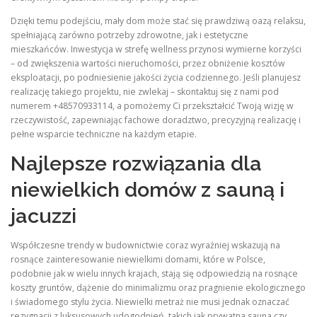
Dzięki temu podejściu, mały dom może stać się prawdziwą oazą relaksu,
spełniającą zarówno potrzeby zdrowotne, jak i estetyczne
mieszkańców. Inwestycja w strefę wellness przynosi wymierne korzyści
– od zwiększenia wartości nieruchomości, przez obniżenie kosztów
eksploatacji, po podniesienie jakości życia codziennego. Jeśli planujesz
realizację takiego projektu, nie zwlekaj – skontaktuj się z nami pod
numerem +48570933114, a pomożemy Ci przekształcić Twoją wizję w
rzeczywistość, zapewniając fachowe doradztwo, precyzyjną realizację i
pełne wsparcie techniczne na każdym etapie.
Najlepsze rozwiązania dla
niewielkich domów z sauną i
jacuzzi
Współczesne trendy w budownictwie coraz wyraźniej wskazują na
rosnące zainteresowanie niewielkimi domami, które w Polsce,
podobnie jak w wielu innych krajach, stają się odpowiedzią na rosnące
koszty gruntów, dążenie do minimalizmu oraz pragnienie ekologicznego
i świadomego stylu życia. Niewielki metraż nie musi jednak oznaczać
rezygnacji z luksusowych udogodnień, takich jak prywatna sauna czy