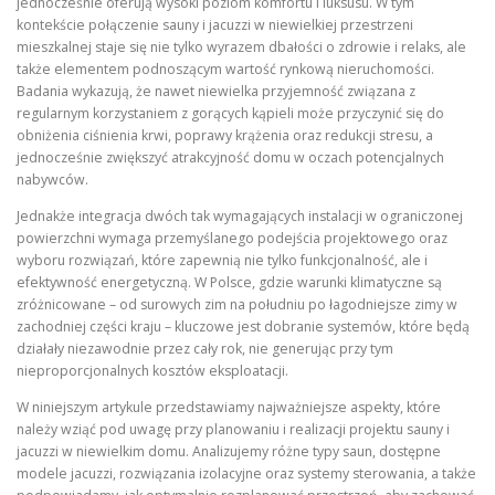
jednocześnie oferują wysoki poziom komfortu i luksusu. W tym
kontekście połączenie sauny i jacuzzi w niewielkiej przestrzeni
mieszkalnej staje się nie tylko wyrazem dbałości o zdrowie i relaks, ale
także elementem podnoszącym wartość rynkową nieruchomości.
Badania wykazują, że nawet niewielka przyjemność związana z
regularnym korzystaniem z gorących kąpieli może przyczynić się do
obniżenia ciśnienia krwi, poprawy krążenia oraz redukcji stresu, a
jednocześnie zwiększyć atrakcyjność domu w oczach potencjalnych
nabywców.
Jednakże integracja dwóch tak wymagających instalacji w ograniczonej
powierzchni wymaga przemyślanego podejścia projektowego oraz
wyboru rozwiązań, które zapewnią nie tylko funkcjonalność, ale i
efektywność energetyczną. W Polsce, gdzie warunki klimatyczne są
zróżnicowane – od surowych zim na południu po łagodniejsze zimy w
zachodniej części kraju – kluczowe jest dobranie systemów, które będą
działały niezawodnie przez cały rok, nie generując przy tym
nieproporcjonalnych kosztów eksploatacji.
W niniejszym artykule przedstawiamy najważniejsze aspekty, które
należy wziąć pod uwagę przy planowaniu i realizacji projektu sauny i
jacuzzi w niewielkim domu. Analizujemy różne typy saun, dostępne
modele jacuzzi, rozwiązania izolacyjne oraz systemy sterowania, a także