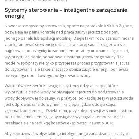
Systemy sterowania – inteligentne zarządzanie
energią
Nowoczesne systemy sterowania, oparte na protokole KNX lub Zigbee,
pozwalają na pełną kontrolę nad pracą sauny i jacuzzi z poziomu
jednego panelu lub aplikacji mobilnej. Dzięki takim rozwiązaniom można
zaprogramować sekwencję działania, w której sauna rozgrzewa się
najpierw, a po osiągnięciu zadanej temperatury uruchamia się jacuzzi,
wykorzystując ciepło odpadowe z systemu grzewczego sauny. Taki
model współpracy nie tylko przyspiesza proces przygotowania jacuzzi
do użytkowania, ale także znacząco obniża zużycie energii, ponieważ
nie wymaga dodatkowego podgrzewania wody.
Warto również zwrócić uwagę na systemy odzysku ciepła, które
wykorzystują ciepło wody odpływającej z jacuzzi do podgrzewania
wody dopływowej do sauny. W praktyce, po każdej sesji w jacuzzi woda
jest odprowadzana do wymiennika ciepła, gdzie oddaje część
zgromadzonej energii. Dzięki temu, przy kolejnej sesji w saunie, system
potrzebuje mniej energii, aby osiągnąć wymaganą temperaturę, co
przekłada się na redukcję kosztów eksploatacji nawet o 30 %.
Aby zobrazować wpływ takiego inteligentnego zarządzania na zużycie