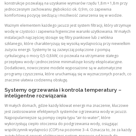
konstrukcje pozwalają na uzyskanie wymiarów rzędu 1,8 m × 1,8 m przy
jednoczesnym zachowaniu głębokości ok. 0,9 m, co zapewnia
komfortową pozycję siedzącą i możliwość zanurzenia się w wodzie.
Ważnym elementem każdego jacuzzi jest system filtracji, który utrzymuje
wodę w czystości i zapewnia higieniczne warunki użytkowania. W małych
instalacjach najczęściej stosuje się filtry piankowe lub z włókna
szklanego, które charakteryzują się wysoką wydajnością przy niewielkim
zużyciu energii. Systemy te są zazwyczaj połączone z pompą
cyrkulacyjną o mocy 0,5‑0,8 kW, co pozwala na utrzymanie stałego
przepływu wody i jednocześnie minimalizuje koszty eksploatacyjne.
Dodatkowo, nowoczesne modele wyposażone są w automatyczne
programy czyszczenia, które uruchamiają się w wyznaczonych porach, co
znacznie ułatwia codzienną obsługę.
Systemy ogrzewania i kontrola temperatury –
inteligentne rozwiązania
W małych domach, gdzie każdy kilowat energii ma znaczenie, kluczowe
jest zastosowanie efektywnych systemów ogrzewania wody w jacuzzi.
Najpopularniejsze są pompy ciepła typu “air‑to‑water”, które
wykorzystują ciepło otoczenia do podgrzewania wody, osiągając
współczynnik wydajności (COP) na poziomie 3–4. Oznacza to, że za każdy
zużyty kilowat energii elektrycznej system generuje od trzech do