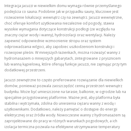
Integracja jacuzzi w niewielkim domu wymaga równie przemyślanego
podejścia co sauna. Podobnie jak w przypadku sauny, kluczowe jest
rozważenie lokalizacji: wewnątrz czy na zewnątrz. Jacuzzi wewnętrzne,
choć oferuje komfort użytkowania niezależnie od pogody, stawia
wysokie wymagania dotyczące konstrukcji podłogi (ze względu na
znaczny ciężar wody i wanny), hydroizolacji oraz wentylacji. Należy
zapewnić odpowiednie wzmocnienie stropu oraz system
odprowadzania wilgoci, aby zapobiec uszkodzeniom konstrukcji i
rozwojowi pleśni. W mniejszych łazienkach, można rozważyć wanny z
hydromasażem o mniejszych gabarytach, zintegrowane z prysznicem
lub wanną kąpielową, które oferują funkcje jacuzzi, nie zajmując przy tym
dodatkowej przestrzeni.
Jacuzzi zewnętrzne to często preferowane rozwiązanie dla niewielkich
domów, ponieważ pozwala zaoszczędzić cenną przestrzeń wewnątrz
budynku. Może być umieszczone na tarasie, balkonie, w ogrodzie lub na
specjalnie przygotowanej platformie. Ważne jest, aby platforma była
stabilna i wytrzymała, zdolna do uniesienia ciężaru wanny z wodą i
użytkownikami. Dodatkowo, należy pamiętać o dostępie do energii
elektrycznej oraz źródła wody. Nowoczesne wanny z hydromasażem są
zaprojektowane do pracy w różnych warunkach pogodowych, a ich
izolacja termiczna pozwala na efektywne utrzymywanie temperatury