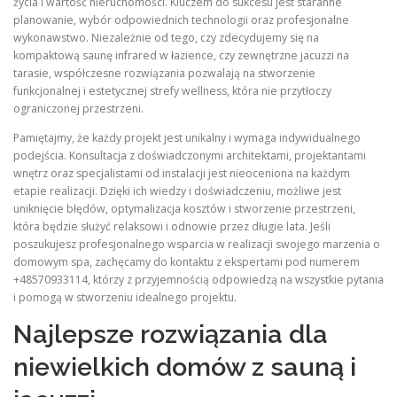
życia i wartość nieruchomości. Kluczem do sukcesu jest staranne
planowanie, wybór odpowiednich technologii oraz profesjonalne
wykonawstwo. Niezależnie od tego, czy zdecydujemy się na
kompaktową saunę infrared w łazience, czy zewnętrzne jacuzzi na
tarasie, współczesne rozwiązania pozwalają na stworzenie
funkcjonalnej i estetycznej strefy wellness, która nie przytłoczy
ograniczonej przestrzeni.
Pamiętajmy, że każdy projekt jest unikalny i wymaga indywidualnego
podejścia. Konsultacja z doświadczonymi architektami, projektantami
wnętrz oraz specjalistami od instalacji jest nieoceniona na każdym
etapie realizacji. Dzięki ich wiedzy i doświadczeniu, możliwe jest
uniknięcie błędów, optymalizacja kosztów i stworzenie przestrzeni,
która będzie służyć relaksowi i odnowie przez długie lata. Jeśli
poszukujesz profesjonalnego wsparcia w realizacji swojego marzenia o
domowym spa, zachęcamy do kontaktu z ekspertami pod numerem
+48570933114, którzy z przyjemnością odpowiedzą na wszystkie pytania
i pomogą w stworzeniu idealnego projektu.
Najlepsze rozwiązania dla
niewielkich domów z sauną i