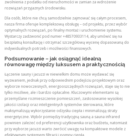
zwolnienia z podatku od nieruchomości w zamian za wdrożenie
rozwiązań przyjaznych środowisku.
Dla osób, które nie chcą samodzielnie zajmować się całym procesem,
nasza firma oferuje kompleksową obsługę – od projektu, przez wybór
optymalnych rozwiązań, po finalny montaż i uruchomienie systemu.
Wystarczy zadzwonić pod numer +48570933114, aby umówić się na
bezpłatną konsultację i otrzymać szczegółową wycenę dopasowaną do
indywidualnych potrzeb i możliwości finansowych.
Podsumowanie – jak osiągnąć idealną
równowagę między luksusem a praktycznością
Łączenie sauny i jacuzzi w niewielkim domu może wydawać się
wyzwaniem, jednak przy odpowiednim podejściu projektowym oraz
wyborze nowoczesnych, energooszczędnych rozwiązań, staje się to nie
tylko możliwe, ale i bardzo opłacalne. Kluczowymi elementami są
przemyślane rozmieszczenie pomieszczeń, zastosowanie wysokiej
jakości izolacji oraz inteligentnych systemów sterowania, które
maksymalizują wykorzystanie odzysku ciepła i minimalizują straty
energetyczne. Wybór pomiędzy tradycyjną sauną a sauna infrared
powinien zależeć od preferencji użytkownika oraz budżetu, natomiast
przy wyborze jacuzzi warto zwrócić uwagę na kompaktowe modele z
efektywnym systemem filtracji i pompy ciepła.