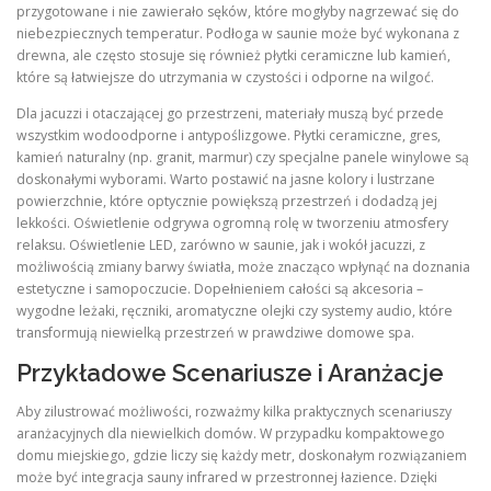
przygotowane i nie zawierało sęków, które mogłyby nagrzewać się do
niebezpiecznych temperatur. Podłoga w saunie może być wykonana z
drewna, ale często stosuje się również płytki ceramiczne lub kamień,
które są łatwiejsze do utrzymania w czystości i odporne na wilgoć.
Dla jacuzzi i otaczającej go przestrzeni, materiały muszą być przede
wszystkim wodoodporne i antypoślizgowe. Płytki ceramiczne, gres,
kamień naturalny (np. granit, marmur) czy specjalne panele winylowe są
doskonałymi wyborami. Warto postawić na jasne kolory i lustrzane
powierzchnie, które optycznie powiększą przestrzeń i dodadzą jej
lekkości. Oświetlenie odgrywa ogromną rolę w tworzeniu atmosfery
relaksu. Oświetlenie LED, zarówno w saunie, jak i wokół jacuzzi, z
możliwością zmiany barwy światła, może znacząco wpłynąć na doznania
estetyczne i samopoczucie. Dopełnieniem całości są akcesoria –
wygodne leżaki, ręczniki, aromatyczne olejki czy systemy audio, które
transformują niewielką przestrzeń w prawdziwe domowe spa.
Przykładowe Scenariusze i Aranżacje
Aby zilustrować możliwości, rozważmy kilka praktycznych scenariuszy
aranżacyjnych dla niewielkich domów. W przypadku kompaktowego
domu miejskiego, gdzie liczy się każdy metr, doskonałym rozwiązaniem
może być integracja sauny infrared w przestronnej łazience. Dzięki