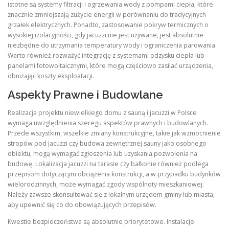
istotne są systemy filtracji i ogrzewania wody z pompami ciepła, które
znacznie zmniejszają zużycie energii w porównaniu do tradycyjnych
grzałek elektrycznych. Ponadto, zastosowanie pokryw termicznych o
wysokiej izolacyjności, gdy jacuzzi nie jest używane, jest absolutnie
niezbędne do utrzymania temperatury wody i ograniczenia parowania.
Warto również rozważyć integrację z systemami odzysku ciepła lub
panelami fotowoltaicznymi, które mogą częściowo zasilać urządzenia,
obniżając koszty eksploatacji.
Aspekty Prawne i Budowlane
Realizacja projektu niewielkiego domu z sauną i jacuzzi w Polsce
wymaga uwzględnienia szeregu aspektów prawnych i budowlanych.
Przede wszystkim, wszelkie zmiany konstrukcyjne, takie jak wzmocnienie
stropów pod jacuzzi czy budowa zewnętrznej sauny jako osobnego
obiektu, mogą wymagać zgłoszenia lub uzyskania pozwolenia na
budowę. Lokalizacja jacuzzi na tarasie czy balkonie również podlega
przepisom dotyczącym obciążenia konstrukcji, a w przypadku budynków
wielorodzinnych, może wymagać zgody wspólnoty mieszkaniowej.
Należy zawsze skonsultować się z lokalnym urzędem gminy lub miasta,
aby upewnić się co do obowiązujących przepisów.
Kwestie bezpieczeństwa są absolutnie priorytetowe. Instalacje