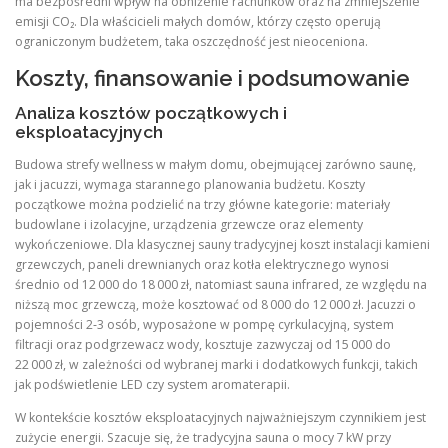
ma bezpośredni wpływ na obniżenie rachunków oraz na zmniejszenie
emisji CO₂. Dla właścicieli małych domów, którzy często operują
ograniczonym budżetem, taka oszczędność jest nieoceniona.
Koszty, finansowanie i podsumowanie
Analiza kosztów początkowych i
eksploatacyjnych
Budowa strefy wellness w małym domu, obejmującej zarówno saunę,
jak i jacuzzi, wymaga starannego planowania budżetu. Koszty
początkowe można podzielić na trzy główne kategorie: materiały
budowlane i izolacyjne, urządzenia grzewcze oraz elementy
wykończeniowe. Dla klasycznej sauny tradycyjnej koszt instalacji kamieni
grzewczych, paneli drewnianych oraz kotła elektrycznego wynosi
średnio od 12 000 do 18 000 zł, natomiast sauna infrared, ze względu na
niższą moc grzewczą, może kosztować od 8 000 do 12 000 zł. Jacuzzi o
pojemności 2‑3 osób, wyposażone w pompę cyrkulacyjną, system
filtracji oraz podgrzewacz wody, kosztuje zazwyczaj od 15 000 do
22 000 zł, w zależności od wybranej marki i dodatkowych funkcji, takich
jak podświetlenie LED czy system aromaterapii.
W kontekście kosztów eksploatacyjnych najważniejszym czynnikiem jest
zużycie energii. Szacuje się, że tradycyjna sauna o mocy 7 kW przy