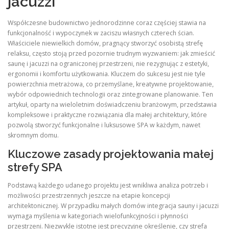
jacuzzi
Współczesne budownictwo jednorodzinne coraz częściej stawia na
funkcjonalność i wypoczynek w zaciszu własnych czterech ścian.
Właściciele niewielkich domów, pragnący stworzyć osobistą strefę
relaksu, często stoją przed pozornie trudnym wyzwaniem: jak zmieścić
saunę i jacuzzi na ograniczonej przestrzeni, nie rezygnując z estetyki,
ergonomii i komfortu użytkowania. Kluczem do sukcesu jest nie tyle
powierzchnia metrażowa, co przemyślane, kreatywne projektowanie,
wybór odpowiednich technologii oraz zintegrowane planowanie. Ten
artykuł, oparty na wieloletnim doświadczeniu branżowym, przedstawia
kompleksowe i praktyczne rozwiązania dla małej architektury, które
pozwolą stworzyć funkcjonalne i luksusowe SPA w każdym, nawet
skromnym domu.
Kluczowe zasady projektowania małej
strefy SPA
Podstawą każdego udanego projektu jest wnikliwa analiza potrzeb i
możliwości przestrzennych jeszcze na etapie koncepcji
architektonicznej. W przypadku małych domów integracja sauny i jacuzzi
wymaga myślenia w kategoriach wielofunkcyjności i płynności
przestrzeni. Niezwykle istotne jest precyzyjne określenie, czy strefa