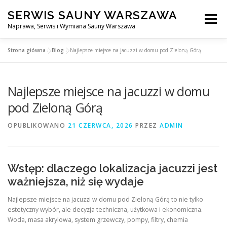
Przejdź
SERWIS SAUNY WARSZAWA
do
Menu
treści
Naprawa, Serwis i Wymiana Sauny Warszawa
Strona główna
»
Blog
»
Najlepsze miejsce na jacuzzi w domu pod Zieloną Górą
SERWIS DO SAUNY WARSZAWA
BLOG
KONTAKT
Najlepsze miejsce na jacuzzi w domu
pod Zieloną Górą
OPUBLIKOWANO
21 CZERWCA, 2026
PRZEZ
ADMIN
Wstęp: dlaczego lokalizacja jacuzzi jest
ważniejsza, niż się wydaje
Najlepsze miejsce na jacuzzi w domu pod Zieloną Górą to nie tylko
estetyczny wybór, ale decyzja techniczna, użytkowa i ekonomiczna.
Woda, masa akrylowa, system grzewczy, pompy, filtry, chemia