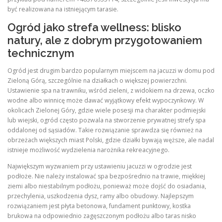
być realizowana na istniejącym tarasie.
Ogród jako strefa wellness: blisko
natury, ale z dobrym przygotowaniem
technicznym
Ogród jest drugim bardzo popularnym miejscem na jacuzzi w domu pod
Zieloną Górą, szczególnie na działkach o większej powierzchni.
Ustawienie spa na trawniku, wśród zieleni, z widokiem na drzewa, oczko
wodne albo winnicę może dawać wyjątkowy efekt wypoczynkowy. W
okolicach Zielonej Góry, gdzie wiele posesji ma charakter podmiejski
lub wiejski, ogród często pozwala na stworzenie prywatnej strefy spa
oddalonej od sąsiadów. Takie rozwiązanie sprawdza się również na
obrzeżach większych miast Polski, gdzie działki bywają węższe, ale nadal
istnieje możliwość wydzielenia narożnika rekreacyjnego.
Największym wyzwaniem przy ustawieniu jacuzzi w ogrodzie jest
podłoże. Nie należy instalować spa bezpośrednio na trawie, miękkiej
ziemi albo niestabilnym podłożu, ponieważ może dojść do osiadania,
przechylenia, uszkodzenia dysz, ramy albo obudowy. Najlepszym
rozwiązaniem jest płyta betonowa, fundament punktowy, kostka
brukowa na odpowiednio zagęszczonym podłożu albo taras nisko