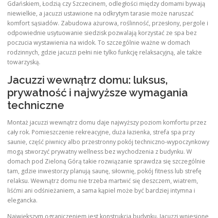
Gdańskiem, Łodzią czy Szczecinem, odległości między domami bywają
niewielkie, a jacuzzi ustawione na odkrytym tarasie może naruszać
komfort sąsiadów. Zabudowa ażurowa, roślinność, przesłony, pergole i
odpowiednie usytuowanie siedzisk pozwalają korzystać ze spa bez
poczucia wystawienia na widok. To szczególnie ważne w domach
rodzinnych, gdzie jacuzzi pełni nie tylko funkcję relaksacyjną, ale także
towarzyską.
Jacuzzi wewnątrz domu: luksus,
prywatność i najwyższe wymagania
techniczne
Montaż jacuzzi wewnątrz domu daje najwyższy poziom komfortu przez
cały rok. Pomieszczenie rekreacyjne, duża łazienka, strefa spa przy
saunie, część piwnicy albo przestronny pokój techniczno-wypoczynkowy
mogą stworzyć prywatny wellness bez wychodzenia z budynku. W
domach pod Zieloną Górą takie rozwiązanie sprawdza się szczególnie
tam, gdzie inwestorzy planują saunę, siłownię, pokój fitness lub strefę
relaksu. Wewnątrz domu nie trzeba martwić się deszczem, wiatrem,
liśćmi ani odśnieżaniem, a sama kąpiel może być bardziej intymna i
elegancka.
Największym ograniczeniem jest konstrukcja budynku. Jacuzzi wniesione