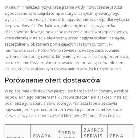
W celu minimalizacji ryzyka przegrzania wody, nowoczesne jacuzzi
wyposażone są w czujniki temperatury oraz systemy awaryjnego
wyłączania, które natychmiast odcinają zasilanie w przypadku wykrycia
nieprawidłowości. Dodatkowo, zaleca się instalację wyłącznika
różnicowoprądowego oraz zabezpieczenia przeciwprzepięciowego,
które chronią instalację elektryczną przed nagłymi skokami napięcia,
szczególnie w obszarach podlegających częstym burzom, jak
nadmorskie części Polski. Warto również rozważyć zastosowanie
systemu monitoringu wideo, który nie tylko zwiększa bezpieczeństwo,
ale także umożliwia zdalne sterowanie temperaturą i oświetleniem
jacuzzi, co jest praktycznym rozwiązaniem w dużych rezydencjach.
Porównanie ofert dostawców
W Polsce rynek dostawców jacuzzi jest bardzo zróżnicowany, a wybór
odpowiedniego partnera ma kluczowe znaczenie dla jakości instalacji i
późniejszego wsparcia serwisowego. Poniższa tabela zestawia
najważniejsze kryteria ofert trzech wiodących producentów, które
cieszą się wysoką renomą wśród klientów z Zielonej Góry i okolic:
ZAKRES
ŚREDNI
GWARA
SERWIS
CENA