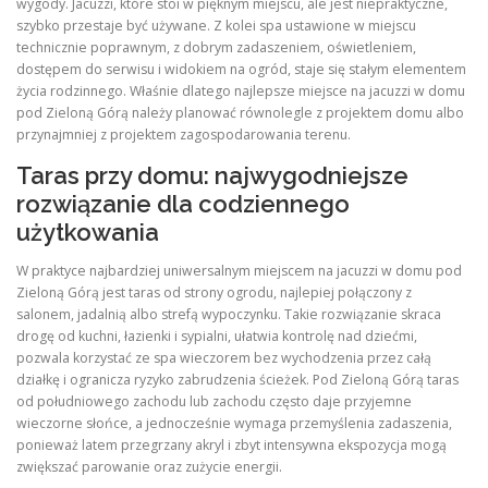
wygody. Jacuzzi, które stoi w pięknym miejscu, ale jest niepraktyczne,
szybko przestaje być używane. Z kolei spa ustawione w miejscu
technicznie poprawnym, z dobrym zadaszeniem, oświetleniem,
dostępem do serwisu i widokiem na ogród, staje się stałym elementem
życia rodzinnego. Właśnie dlatego najlepsze miejsce na jacuzzi w domu
pod Zieloną Górą należy planować równolegle z projektem domu albo
przynajmniej z projektem zagospodarowania terenu.
Taras przy domu: najwygodniejsze
rozwiązanie dla codziennego
użytkowania
W praktyce najbardziej uniwersalnym miejscem na jacuzzi w domu pod
Zieloną Górą jest taras od strony ogrodu, najlepiej połączony z
salonem, jadalnią albo strefą wypoczynku. Takie rozwiązanie skraca
drogę od kuchni, łazienki i sypialni, ułatwia kontrolę nad dziećmi,
pozwala korzystać ze spa wieczorem bez wychodzenia przez całą
działkę i ogranicza ryzyko zabrudzenia ścieżek. Pod Zieloną Górą taras
od południowego zachodu lub zachodu często daje przyjemne
wieczorne słońce, a jednocześnie wymaga przemyślenia zadaszenia,
ponieważ latem przegrzany akryl i zbyt intensywna ekspozycja mogą
zwiększać parowanie oraz zużycie energii.