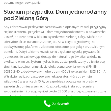
optymalnego rozwiązania.
Studium przypadku: Dom jednorodzinny
pod Zieloną Górą
Aby zobrazować praktyczne zastosowanie opisanych zasad, przyjrzyjmy
się konkretnemu projektowi – domowi jednorodzinnemu o powierzchni
210 m², położonemu w bliskim sąsiedztwie Zielonej Góry. Właściciele
zdecydowali się na umieszczenie jacuzzi w części ogrodowej, na
podwyższonej platformie z betonu, otoczonej pergolą z przeszklonymi
panelami. Dzięki takiemu rozwiązaniu uzyskano wysoką prywatność,
jednocześnie zachowując dostęp do naturalnego światła i widoku na
okoliczne winnice. System hydrauliczny został podłączony do istniejącej
sieci kanalizacyjnej, a instalacja elektryczna spełnia wymogi PN‑EN
60335‑2‑40, z dedykowanym obwodem 400 V i wyłącznikiem RCD 30 mA.
W trakcie realizacji zastosowano rekuperator, który utrzymuje
wilgotność w granicach 45 %, co zapobiega powstawaniu pleśni w
sąsiednich pomieszczeniach. Koszt całkowity instalacji, łącznie z
wyposażeniem i pracą, wyniósł około 55 000 zł, a prognozowane roczne
koszty eksploatacji – wliczając energię i środki chemiczne – to około
3 800 zł. Właściciele podkreślają, że najważniejszym atutem była
Zadzwoń!
możliwość korzystania z jacuzzi przez cały rok, dzięki zastosowaniu