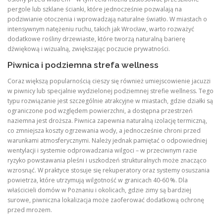
pergole lub szklane ścianki, które jednocześnie pozwalają na
podziwianie otoczenia i wprowadzają naturalne światło. W miastach o
intensywnym natężeniu ruchu, takich jak Wrocław, warto rozważyć
dodatkowe rośliny drzewiaste, które tworzą naturalną barierę
dźwiękową i wizualną, zwiększając poczucie prywatności.
Piwnica i podziemna strefa wellness
Coraz większą popularnością cieszy się również umiejscowienie jacuzzi
w piwnicy lub specjalnie wydzielonej podziemnej strefie wellness. Tego
typu rozwiązanie jest szczególnie atrakcyjne w miastach, gdzie działki są
ograniczone pod względem powierzchni, a dostępna przestrzeń
naziemna jest droższa. Piwnica zapewnia naturalną izolację termiczną,
co zmniejsza koszty ogrzewania wody, a jednocześnie chroni przed
warunkami atmosferycznymi. Należy jednak pamiętać o odpowiedniej
wentylacji i systemie odprowadzania wilgoci – w przeciwnym razie
ryzyko powstawania pleśni i uszkodzeń strukturalnych może znacząco
wzrosnąć. W praktyce stosuje się rekuperatory oraz systemy osuszania
powietrza, które utrzymują wilgotność w granicach 40‑60 %. Dla
właścicieli domów w Poznaniu i okolicach, gdzie zimy są bardziej
surowe, piwniczna lokalizacja może zaoferować dodatkową ochronę
przed mrozem.