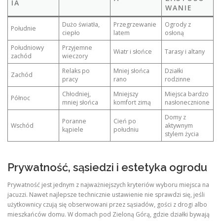
IA
WANIE
Dużo światła,
Przegrzewanie
Ogrody z
Południe
ciepło
latem
osłoną
Południowy
Przyjemne
Wiatr i słońce
Tarasy i altany
zachód
wieczory
Relaks po
Mniej słońca
Działki
Zachód
pracy
rano
rodzinne
Chłodniej,
Mniejszy
Miejsca bardzo
Północ
mniej słońca
komfort zimą
nasłonecznione
Domy z
Poranne
Cień po
Wschód
aktywnym
kąpiele
południu
stylem życia
Prywatność, sąsiedzi i estetyka ogrodu
Prywatność jest jednym z najważniejszych kryteriów wyboru miejsca na
jacuzzi. Nawet najlepsze technicznie ustawienie nie sprawdzi się, jeśli
użytkownicy czują się obserwowani przez sąsiadów, gości z drogi albo
mieszkańców domu. W domach pod Zieloną Górą, gdzie działki bywają