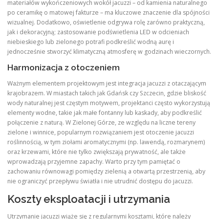
materiałów wykończeniowych wokół jacuzzi – od kamienia naturalnego
po ceramikę o matowej fakturze – ma kluczowe znaczenie dla spójności
wizualnej. Dodatkowo, oświetlenie odgrywa rolę zarówno praktyczną,
jak i dekoracyjną; zastosowanie podświetlenia LED w odcieniach
niebieskiego lub zielonego potrafi podkreślić wodną aurę i
jednocześnie stworzyć klimatyczną atmosferę w godzinach wieczornych.
Harmonizacja z otoczeniem
Ważnym elementem projektowym jest integracja jacuzzi z otaczającym
krajobrazem. W miastach takich jak Gdańsk czy Szczecin, gdzie bliskość
wody naturalnej jest częstym motywem, projektanci często wykorzystują
elementy wodne, takie jak małe fontanny lub kaskady, aby podkreślić
połączenie z naturą. W Zielonej Górze, ze względu na liczne tereny
zielone i winnice, popularnym rozwiązaniem jest otoczenie jacuzzi
roślinnością, w tym ziołami aromatycznymi (np. lawendą, rozmarynem)
oraz krzewami, które nie tylko zwiększają prywatność, ale także
wprowadzają przyjemne zapachy. Warto przy tym pamiętać o
zachowaniu równowagi pomiędzy zielenią a otwartą przestrzenią, aby
nie ograniczyć przepływu światła i nie utrudnić dostępu do jacuzzi.
Koszty eksploatacji i utrzymania
Utrzymanie jacuzzi wiąże się z regularnymi kosztami, które należy