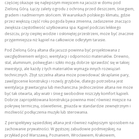
częściej okazuje się najlepszym miejscem na jacuzzi w domu pod
Zieloną Górą. Łączy zalety ogrodu z ochroną przed deszczem, śniegiem,
gradem i nadmiernym słońcem. W warunkach polskiego klimatu, gdzie
przez większą część roku pogoda bywa zmienna, zadaszenie znacząco
zwiększa częstotliwość użytkowania spa. Kąpiel podczas lekkiego
deszczu, przy ciepłej wodzie i osłoniętej przestrzeni, może być znacznie
przyjemniejsza niż kąpiel na całkowicie odkrytym tarasie.
Pod Zieloną Górą altana dla jacuzzi powinna być projektowana z
uwzględnieniem wilgoci, wentylacji i odporności materiałów. Drewno,
stal, aluminium, poliwęglan i szkło mogą dobrze sprawdzić się w takiej
inwestycji, ale każdy z tych materiałów wymaga innych rozwiązań
technicznych. Zbyt szczelna altana może powodować skraplanie pary,
zawilgocenie konstrukcji i rozwój grzybów, dlatego potrzebna jest
wentylacja grawitacyjna lub mechaniczna. Jednocześnie altana nie może
być tak otwarta, aby wiatr i śnieg swobodnie niszczyły komfort kąpieli.
Dobrze zaprojektowana konstrukcja powinna mieć również miejsce na
pokrywę termiczną, oświetlenie, gniazda w standardzie zewnętrznym i
możliwość podłączenia muzyki lub sterowania.
Z perspektywy sąsiedzkiej altana jest również najlepszym sposobem na
zachowanie prywatności. W gęstszej zabudowie podmiejskiej, na
przykład pod Warszawą, Poznaniem, Wrocławiem, Krakowem,