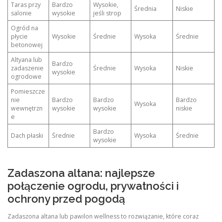
Taras przy
Bardzo
Wysokie,
Średnia
Niskie
salonie
wysokie
jeśli strop
Ogród na
płycie
Wysokie
Średnie
Wysoka
Średnie
betonowej
Altyana lub
Bardzo
zadaszenie
Średnie
Wysoka
Niskie
wysokie
ogrodowe
Pomieszcze
nie
Bardzo
Bardzo
Bardzo
Wysoka
wewnętrzn
wysokie
wysokie
niskie
e
Bardzo
Dach płaski
Średnie
Wysoka
Średnie
wysokie
Zadaszona altana: najlepsze
połączenie ogrodu, prywatności i
ochrony przed pogodą
Zadaszona altana lub pawilon wellness to rozwiązanie, które coraz