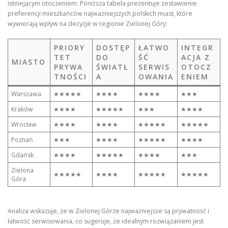
istniejącym otoczeniem. Poniższa tabela prezentuje zestawienie
preferencji mieszkańców najważniejszych polskich miast, które
wywierają wpływ na decyzje w regionie Zielonej Góry:
PRIORY
DOSTĘP
ŁATWO
INTEGR
TET
DO
ŚĆ
ACJA Z
MIASTO
PRYWA
ŚWIATŁ
SERWIS
OTOCZ
TNOŚCI
A
OWANIA
ENIEM
Warszawa
★★★★★
★★★★
★★★★
★★★
Kraków
★★★★
★★★★★
★★★
★★★★
Wrocław
★★★★
★★★★
★★★★★
★★★★★
Poznań
★★★
★★★★
★★★★★
★★★★
Gdańsk
★★★★
★★★★★
★★★★
★★★
Zielona
★★★★★
★★★★
★★★★★
★★★★★
Góra
Analiza wskazuje, że w Zielonej Górze najważniejsze są prywatność i
łatwość serwisowania, co sugeruje, że idealnym rozwiązaniem jest