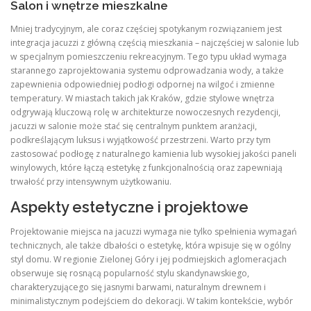
Salon i wnętrze mieszkalne
Mniej tradycyjnym, ale coraz częściej spotykanym rozwiązaniem jest
integracja jacuzzi z główną częścią mieszkania – najczęściej w salonie lub
w specjalnym pomieszczeniu rekreacyjnym. Tego typu układ wymaga
starannego zaprojektowania systemu odprowadzania wody, a także
zapewnienia odpowiedniej podłogi odpornej na wilgoć i zmienne
temperatury. W miastach takich jak Kraków, gdzie stylowe wnętrza
odgrywają kluczową rolę w architekturze nowoczesnych rezydencji,
jacuzzi w salonie może stać się centralnym punktem aranżacji,
podkreślającym luksus i wyjątkowość przestrzeni. Warto przy tym
zastosować podłogę z naturalnego kamienia lub wysokiej jakości paneli
winylowych, które łączą estetykę z funkcjonalnością oraz zapewniają
trwałość przy intensywnym użytkowaniu.
Aspekty estetyczne i projektowe
Projektowanie miejsca na jacuzzi wymaga nie tylko spełnienia wymagań
technicznych, ale także dbałości o estetykę, która wpisuje się w ogólny
styl domu. W regionie Zielonej Góry i jej podmiejskich aglomeracjach
obserwuje się rosnącą popularność stylu skandynawskiego,
charakteryzującego się jasnymi barwami, naturalnym drewnem i
minimalistycznym podejściem do dekoracji. W takim kontekście, wybór