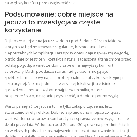
największy komfort przez większość roku.
Podsumowanie: dobre miejsce na
jacuzzi to inwestycja w częste
korzystanie
Najlepsze miejsce na jacuzzi w domu pod Zieloną Górą to takie, w
którym spa będzie używane regularnie, bezpiecznie i bez
niepotrzebnych komplikacji. Taras przy domu daje największą wygodę,
ogród daje przestrzeń i kontakt z naturą, zadaszona altana chroni przed
polską pogodą, a wnętrze domu zapewnia najwyższy komfort
całoroczny. Dach, poddasze i taras nad garażem mogą być
spektakularne, ale wymagają profesjonalnej analizy konstrukcyjnej i
instalacyjnej. Nie ma jednej uniwersalnej lokalizacji, ale istnieje
sprawdzona metoda wyboru: najpierw technika, potem
bezpieczeństwo, następnie prywatność, a dopiero potem wygląd.
Warto pamiętać, że jacuzzi to nie tylko zakup urządzenia, lecz
stworzenie strefy relaksu. Dobrze zaplanowane miejsce zwiększa
wartość domu, poprawia komfort życia i sprawia, że inwestycja realnie
działa przez lata. W domach pod Zieloną Górą oraz na przedmieściach
największych polskich miast najważniejsze jest dopasowanie lokalizacji
do klimatu, działki, sposobu użytkowania i możliwości serwisowych. Gdy