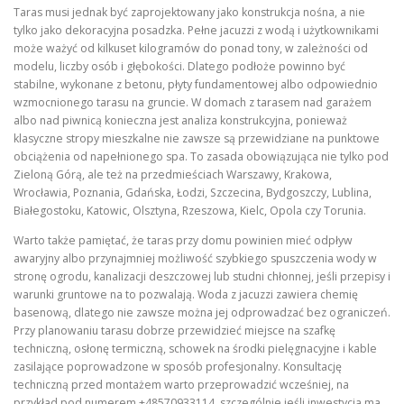
Taras musi jednak być zaprojektowany jako konstrukcja nośna, a nie
tylko jako dekoracyjna posadzka. Pełne jacuzzi z wodą i użytkownikami
może ważyć od kilkuset kilogramów do ponad tony, w zależności od
modelu, liczby osób i głębokości. Dlatego podłoże powinno być
stabilne, wykonane z betonu, płyty fundamentowej albo odpowiednio
wzmocnionego tarasu na gruncie. W domach z tarasem nad garażem
albo nad piwnicą konieczna jest analiza konstrukcyjna, ponieważ
klasyczne stropy mieszkalne nie zawsze są przewidziane na punktowe
obciążenia od napełnionego spa. To zasada obowiązująca nie tylko pod
Zieloną Górą, ale też na przedmieściach Warszawy, Krakowa,
Wrocławia, Poznania, Gdańska, Łodzi, Szczecina, Bydgoszczy, Lublina,
Białegostoku, Katowic, Olsztyna, Rzeszowa, Kielc, Opola czy Torunia.
Warto także pamiętać, że taras przy domu powinien mieć odpływ
awaryjny albo przynajmniej możliwość szybkiego spuszczenia wody w
stronę ogrodu, kanalizacji deszczowej lub studni chłonnej, jeśli przepisy i
warunki gruntowe na to pozwalają. Woda z jacuzzi zawiera chemię
basenową, dlatego nie zawsze można jej odprowadzać bez ograniczeń.
Przy planowaniu tarasu dobrze przewidzieć miejsce na szafkę
techniczną, osłonę termiczną, schowek na środki pielęgnacyjne i kable
zasilające poprowadzone w sposób profesjonalny. Konsultację
techniczną przed montażem warto przeprowadzić wcześniej, na
przykład pod numerem +48570933114, szczególnie jeśli inwestycja ma