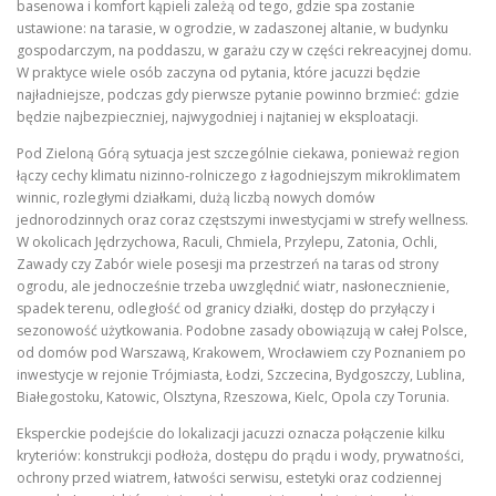
basenowa i komfort kąpieli zależą od tego, gdzie spa zostanie
ustawione: na tarasie, w ogrodzie, w zadaszonej altanie, w budynku
gospodarczym, na poddaszu, w garażu czy w części rekreacyjnej domu.
W praktyce wiele osób zaczyna od pytania, które jacuzzi będzie
najładniejsze, podczas gdy pierwsze pytanie powinno brzmieć: gdzie
będzie najbezpieczniej, najwygodniej i najtaniej w eksploatacji.
Pod Zieloną Górą sytuacja jest szczególnie ciekawa, ponieważ region
łączy cechy klimatu nizinno-rolniczego z łagodniejszym mikroklimatem
winnic, rozległymi działkami, dużą liczbą nowych domów
jednorodzinnych oraz coraz częstszymi inwestycjami w strefy wellness.
W okolicach Jędrzychowa, Raculi, Chmiela, Przylepu, Zatonia, Ochli,
Zawady czy Zabór wiele posesji ma przestrzeń na taras od strony
ogrodu, ale jednocześnie trzeba uwzględnić wiatr, nasłonecznienie,
spadek terenu, odległość od granicy działki, dostęp do przyłączy i
sezonowość użytkowania. Podobne zasady obowiązują w całej Polsce,
od domów pod Warszawą, Krakowem, Wrocławiem czy Poznaniem po
inwestycje w rejonie Trójmiasta, Łodzi, Szczecina, Bydgoszczy, Lublina,
Białegostoku, Katowic, Olsztyna, Rzeszowa, Kielc, Opola czy Torunia.
Eksperckie podejście do lokalizacji jacuzzi oznacza połączenie kilku
kryteriów: konstrukcji podłoża, dostępu do prądu i wody, prywatności,
ochrony przed wiatrem, łatwości serwisu, estetyki oraz codziennej