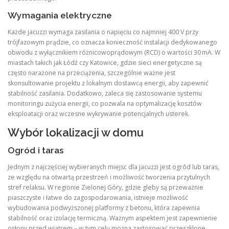
Wymagania elektryczne
Każde jacuzzi wymaga zasilania o napięciu co najmniej 400 V przy
trójfazowym prądzie, co oznacza konieczność instalacji dedykowanego
obwodu z wyłącznikiem różnicowoprądowym (RCD) o wartości 30 mA. W
miastach takich jak Łódź czy Katowice, gdzie sieci energetyczne są
często narażone na przeciążenia, szczególnie ważne jest
skonsultowanie projektu z lokalnym dostawcą energii, aby zapewnić
stabilność zasilania. Dodatkowo, zaleca się zastosowanie systemu
monitoringu zużycia energii, co pozwala na optymalizację kosztów
eksploatacji oraz wczesne wykrywanie potencjalnych usterek.
Wybór lokalizacji w domu
Ogród i taras
Jednym z najczęściej wybieranych miejsc dla jacuzzi jest ogród lub taras,
ze względu na otwartą przestrzeń i możliwość tworzenia przytulnych
stref relaksu. W regionie Zielonej Góry, gdzie gleby są przeważnie
piaszczyste i łatwe do zagospodarowania, istnieje możliwość
wybudowania podwyższonej platformy z betonu, która zapewnia
stabilność oraz izolację termiczną. Ważnym aspektem jest zapewnienie
osłony przed wiatrem – w tym celu można zastosować przeszklone