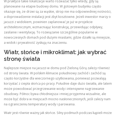
W praktyce takie lokalizacje warto rozważać tylko wtedy, gdy są
planowane na etapie budowy domu. W gotowym budynku często
okazuje się, że drzwi są za wąskie, strop nie ma odpowiedniej nośności,
a doprowadzenie instalacji jest zbyt kosztowne. Jeżeli inwestor marzy o
jacuzzi z widokiem, powinien zaplanować je już w projekcie
architektonicznym, wzmacniając konstrukcję, przewidując odpływy,
zasilanie i wentylację. To rozwiązanie szczególnie popularne w
nowoczesnych domach pod dużymi miastami, gdzie działki są mniejsze,
a widok i prywatność zyskują na znaczeniu.
Wiatr, słońce i mikroklimat: jak wybrać
stronę świata
Najlepsze miejsce na jacuzzi w domu pod Zieloną Górą zależy również
od strony świata. W polskim klimacie południowy zachód i zachód są
często korzystne dla wieczornego użytkowania, ponieważ pozwalają
korzystać z ciepła słońca po pracy. Południe daje dużo światła, ale latem
może powodować przegrzewanie wody i intensywne nagrzewanie
obudowy. Północ bywa chłodniejsza i mniej przyjemna wizualnie, ale
może być dobra w miejscach mocno nasłonecznionych, jeśli zależy nam
na ograniczeniu temperatury wody i parowania.
Wiatr jest równie ważny jak słońce. Silny podmuch podczas kąpieli może