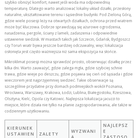
szybko obniżyć komfort, nawet jeśli woda ma odpowiednią
temperaturę. Dlatego warto analizować lokalny układ działki, przesłony
naturalne, ukształtowanie terenu i sąsiednie budynki. Pod Zieloną Górą,
gdzie wiele posesji leży na otwartych działkach, ochrona przed wiatrem
może być kluczowa. Dobrze sprawdzają się ażurowe ogrodzenia,
nasadzenia, pergole, ściany z lameli, zadaszenia i odpowiednie
ustawienie siedzisk. W miastach takich jak Szczecin, Gdańsk, Bydgoszcz
czy Toruń wiatr bywa jeszcze bardziej odczuwalny, więc lokalizacja
osłonięta jest często ważniejsza niż sama ekspozycja na słońce.
Mikroklimat posesji można sprawdzić prosto, obserwując działkę przez
kilka dni. Warto zauważyć, gdzie zalega mgła, gdzie szybciej schnie
trawa, gdzie wieje po deszczu, gdzie pojawia się cień od sąsiada i gdzie
wieczorem jest najprzyjemniej siedzieć. Takie obserwacje są
szczególnie przydatne przy domach podmiejskich wokół Poznania,
Wrocławia, Warszawy, Krakowa, Łodzi, Lublina, Białegostoku, Rzeszowa,
Olsztyna, Kielc, Opola czy Katowic. Najlepsza lokalizacja jacuzzi to
miejsce, które działa nie tylko na planie zagospodarowania, ale także w
codziennym użytkowaniu.
NAJLEPSZ
KIERUNEK
WYZWANI
E
USTAWIEN
ZALETY
A
ZASTOSO