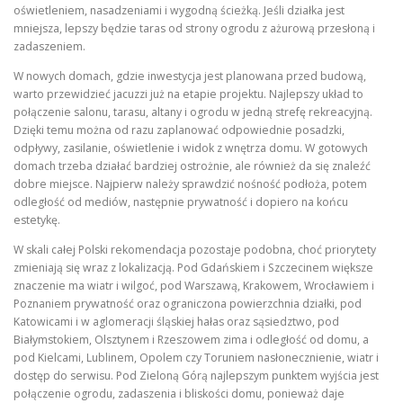
oświetleniem, nasadzeniami i wygodną ścieżką. Jeśli działka jest
mniejsza, lepszy będzie taras od strony ogrodu z ażurową przesłoną i
zadaszeniem.
W nowych domach, gdzie inwestycja jest planowana przed budową,
warto przewidzieć jacuzzi już na etapie projektu. Najlepszy układ to
połączenie salonu, tarasu, altany i ogrodu w jedną strefę rekreacyjną.
Dzięki temu można od razu zaplanować odpowiednie posadzki,
odpływy, zasilanie, oświetlenie i widok z wnętrza domu. W gotowych
domach trzeba działać bardziej ostrożnie, ale również da się znaleźć
dobre miejsce. Najpierw należy sprawdzić nośność podłoża, potem
odległość od mediów, następnie prywatność i dopiero na końcu
estetykę.
W skali całej Polski rekomendacja pozostaje podobna, choć priorytety
zmieniają się wraz z lokalizacją. Pod Gdańskiem i Szczecinem większe
znaczenie ma wiatr i wilgoć, pod Warszawą, Krakowem, Wrocławiem i
Poznaniem prywatność oraz ograniczona powierzchnia działki, pod
Katowicami i w aglomeracji śląskiej hałas oraz sąsiedztwo, pod
Białymstokiem, Olsztynem i Rzeszowem zima i odległość od domu, a
pod Kielcami, Lublinem, Opolem czy Toruniem nasłonecznienie, wiatr i
dostęp do serwisu. Pod Zieloną Górą najlepszym punktem wyjścia jest
połączenie ogrodu, zadaszenia i bliskości domu, ponieważ daje