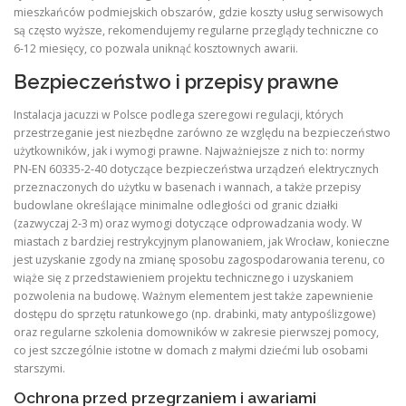
mieszkańców podmiejskich obszarów, gdzie koszty usług serwisowych
są często wyższe, rekomendujemy regularne przeglądy techniczne co
6‑12 miesięcy, co pozwala uniknąć kosztownych awarii.
Bezpieczeństwo i przepisy prawne
Instalacja jacuzzi w Polsce podlega szeregowi regulacji, których
przestrzeganie jest niezbędne zarówno ze względu na bezpieczeństwo
użytkowników, jak i wymogi prawne. Najważniejsze z nich to: normy
PN‑EN 60335‑2‑40 dotyczące bezpieczeństwa urządzeń elektrycznych
przeznaczonych do użytku w basenach i wannach, a także przepisy
budowlane określające minimalne odległości od granic działki
(zazwyczaj 2‑3 m) oraz wymogi dotyczące odprowadzania wody. W
miastach z bardziej restrykcyjnym planowaniem, jak Wrocław, konieczne
jest uzyskanie zgody na zmianę sposobu zagospodarowania terenu, co
wiąże się z przedstawieniem projektu technicznego i uzyskaniem
pozwolenia na budowę. Ważnym elementem jest także zapewnienie
dostępu do sprzętu ratunkowego (np. drabinki, maty antypoślizgowe)
oraz regularne szkolenia domowników w zakresie pierwszej pomocy,
co jest szczególnie istotne w domach z małymi dziećmi lub osobami
starszymi.
Ochrona przed przegrzaniem i awariami