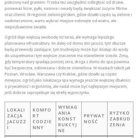
położony nad gruntem. Trzeba też uwzględnić odległość od drzew,
ponieważ liście, pyłki, nasiona i owady będą zwiększać zużycie filtrów
oraz chemii. W regionie zielonogórskim, gdzie działki często są zielone i
nasłonecznione, warto wybrać miejsce osłonięte od wiatru, ale
niepozbawione światła.
Ogród daje większą swobodę niż taras, ale wymaga lepszego
planowania infrastruktury. Im dalej od domu stoi jacuzzi, tym dłuższe
będą przewody zasilające, tym trudniejszy może być dostęp do wody
do uzupełniania i tym większe znaczenie ma oświetlenie ścieżki. Zimą,
gdy temperatury spadają poniżej zera, droga z domu do spa powinna
być bezpieczna, odśnieżana i dobrze oświetlona. W miastach takich jak
Poznań, Wrocław, Warszawa czy Kraków, gdzie działki są często
mniejsze, ogród jako lokalizacja spa wymaga jeszcze większej dbałości
o prywatność i ergonomię, ale nadal może być najlepszym miejscem,
jeśli dobrze zaprojektuje się strefę wypoczynku.
WYMAG
LOKALI
KOMFO
ANIA
RYZYKO
ZACJA
RT
PRYWAT
KONST
ZABRUD
JACUZZ
CODZIE
NOŚĆ
RUKCYJ
ZENIA
I
NNY
NE