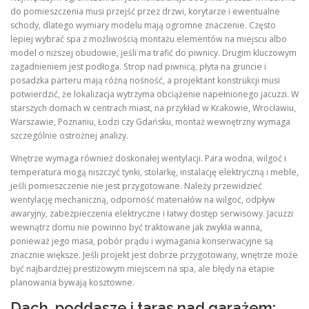
do pomieszczenia musi przejść przez drzwi, korytarze i ewentualne
schody, dlatego wymiary modelu mają ogromne znaczenie. Często
lepiej wybrać spa z możliwością montażu elementów na miejscu albo
model o niższej obudowie, jeśli ma trafić do piwnicy. Drugim kluczowym
zagadnieniem jest podłoga. Strop nad piwnicą, płyta na gruncie i
posadzka parteru mają różną nośność, a projektant konstrukcji musi
potwierdzić, że lokalizacja wytrzyma obciążenie napełnionego jacuzzi. W
starszych domach w centrach miast, na przykład w Krakowie, Wrocławiu,
Warszawie, Poznaniu, Łodzi czy Gdańsku, montaż wewnętrzny wymaga
szczególnie ostrożnej analizy.
Wnętrze wymaga również doskonałej wentylacji. Para wodna, wilgoć i
temperatura mogą niszczyć tynki, stolarkę, instalację elektryczną i meble,
jeśli pomieszczenie nie jest przygotowane. Należy przewidzieć
wentylację mechaniczną, odporność materiałów na wilgoć, odpływ
awaryjny, zabezpieczenia elektryczne i łatwy dostęp serwisowy. Jacuzzi
wewnątrz domu nie powinno być traktowane jak zwykła wanna,
ponieważ jego masa, pobór prądu i wymagania konserwacyjne są
znacznie większe. Jeśli projekt jest dobrze przygotowany, wnętrze może
być najbardziej prestiżowym miejscem na spa, ale błędy na etapie
planowania bywają kosztowne.
Dach, poddasze i taras nad garażem: