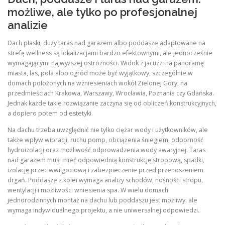
możliwe, ale tylko po profesjonalnej
analizie
Dach płaski, duży taras nad garażem albo poddasze adaptowane na
strefę wellness są lokalizacjami bardzo efektownymi, ale jednocześnie
wymagającymi najwyższej ostrożności. Widok z jacuzzi na panoramę
miasta, las, pola albo ogród może być wyjątkowy, szczególnie w
domach położonych na wzniesieniach wokół Zielonej Góry, na
przedmieściach Krakowa, Warszawy, Wrocławia, Poznania czy Gdańska.
Jednak każde takie rozwiązanie zaczyna się od obliczeń konstrukcyjnych,
a dopiero potem od estetyki.
Na dachu trzeba uwzględnić nie tylko ciężar wody i użytkowników, ale
także wpływ wibracji, ruchu pomp, obciążenia śniegiem, odporność
hydroizolacji oraz możliwość odprowadzenia wody awaryjnej. Taras
nad garażem musi mieć odpowiednią konstrukcję stropową, spadki,
izolację przeciwwilgociową i zabezpieczenie przed przenoszeniem
drgań. Poddasze z kolei wymaga analizy schodów, nośności stropu,
wentylacji i możliwości wniesienia spa. W wielu domach
jednorodzinnych montaż na dachu lub poddaszu jest możliwy, ale
wymaga indywidualnego projektu, a nie uniwersalnej odpowiedzi.