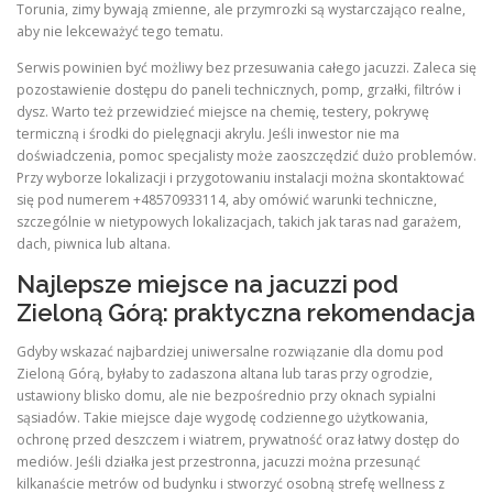
Torunia, zimy bywają zmienne, ale przymrozki są wystarczająco realne,
aby nie lekceważyć tego tematu.
Serwis powinien być możliwy bez przesuwania całego jacuzzi. Zaleca się
pozostawienie dostępu do paneli technicznych, pomp, grzałki, filtrów i
dysz. Warto też przewidzieć miejsce na chemię, testery, pokrywę
termiczną i środki do pielęgnacji akrylu. Jeśli inwestor nie ma
doświadczenia, pomoc specjalisty może zaoszczędzić dużo problemów.
Przy wyborze lokalizacji i przygotowaniu instalacji można skontaktować
się pod numerem +48570933114, aby omówić warunki techniczne,
szczególnie w nietypowych lokalizacjach, takich jak taras nad garażem,
dach, piwnica lub altana.
Najlepsze miejsce na jacuzzi pod
Zieloną Górą: praktyczna rekomendacja
Gdyby wskazać najbardziej uniwersalne rozwiązanie dla domu pod
Zieloną Górą, byłaby to zadaszona altana lub taras przy ogrodzie,
ustawiony blisko domu, ale nie bezpośrednio przy oknach sypialni
sąsiadów. Takie miejsce daje wygodę codziennego użytkowania,
ochronę przed deszczem i wiatrem, prywatność oraz łatwy dostęp do
mediów. Jeśli działka jest przestronna, jacuzzi można przesunąć
kilkanaście metrów od budynku i stworzyć osobną strefę wellness z