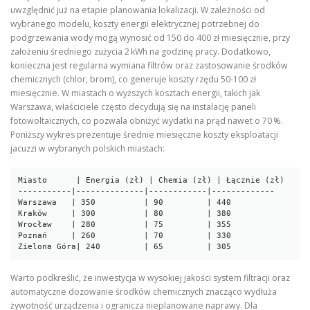
uwzględnić już na etapie planowania lokalizacji. W zależności od
wybranego modelu, koszty energii elektrycznej potrzebnej do
podgrzewania wody mogą wynosić od 150 do 400 zł miesięcznie, przy
założeniu średniego zużycia 2 kWh na godzinę pracy. Dodatkowo,
konieczna jest regularna wymiana filtrów oraz zastosowanie środków
chemicznych (chlor, brom), co generuje koszty rzędu 50‑100 zł
miesięcznie. W miastach o wyższych kosztach energii, takich jak
Warszawa, właściciele często decydują się na instalację paneli
fotowoltaicznych, co pozwala obniżyć wydatki na prąd nawet o 70 %.
Poniższy wykres prezentuje średnie miesięczne koszty eksploatacji
jacuzzi w wybranych polskich miastach:
Miasto      | Energia (zł) | Chemia (zł) | Łącznie (zł)

-----------|--------------|------------|-------------

Warszawa   | 350          | 90         | 440

Kraków     | 300          | 80         | 380

Wrocław    | 280          | 75         | 355

Poznań     | 260          | 70         | 330

Warto podkreślić, że inwestycja w wysokiej jakości system filtracji oraz
automatyczne dozowanie środków chemicznych znacząco wydłuża
żywotność urządzenia i ogranicza nieplanowane naprawy. Dla