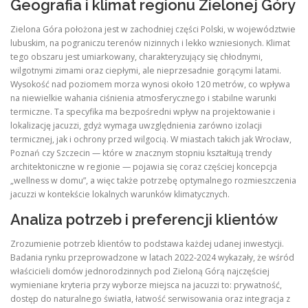
Geografia i klimat regionu Zielonej Góry
Zielona Góra położona jest w zachodniej części Polski, w województwie
lubuskim, na pograniczu terenów nizinnych i lekko wzniesionych. Klimat
tego obszaru jest umiarkowany, charakteryzujący się chłodnymi,
wilgotnymi zimami oraz ciepłymi, ale nieprzesadnie gorącymi latami.
Wysokość nad poziomem morza wynosi około 120 metrów, co wpływa
na niewielkie wahania ciśnienia atmosferycznego i stabilne warunki
termiczne. Ta specyfika ma bezpośredni wpływ na projektowanie i
lokalizację jacuzzi, gdyż wymaga uwzględnienia zarówno izolacji
termicznej, jak i ochrony przed wilgocią. W miastach takich jak Wrocław,
Poznań czy Szczecin — które w znacznym stopniu kształtują trendy
architektoniczne w regionie — pojawia się coraz częściej koncepcja
„wellness w domu”, a więc także potrzebę optymalnego rozmieszczenia
jacuzzi w kontekście lokalnych warunków klimatycznych.
Analiza potrzeb i preferencji klientów
Zrozumienie potrzeb klientów to podstawa każdej udanej inwestycji.
Badania rynku przeprowadzone w latach 2022‑2024 wykazały, że wśród
właścicieli domów jednorodzinnych pod Zieloną Górą najczęściej
wymieniane kryteria przy wyborze miejsca na jacuzzi to: prywatność,
dostęp do naturalnego światła, łatwość serwisowania oraz integracja z