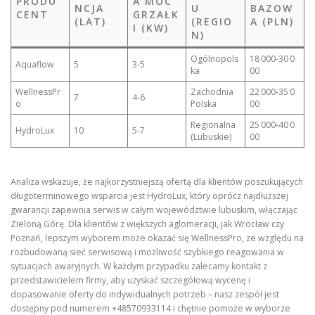
PRODU
A MOC
NCJA
U
BAZOW
CENT
GRZAŁK
(LAT)
(REGIO
A (PLN)
I (KW)
N)
Ogólnopols
18 000‑30 0
Aquaflow
5
3‑5
ka
00
WellnessPr
Zachodnia
22 000‑35 0
7
4‑6
o
Polska
00
Regionalna
25 000‑40 0
HydroLux
10
5‑7
(Lubuskie)
00
Analiza wskazuje, że najkorzystniejszą ofertą dla klientów poszukujących
długoterminowego wsparcia jest HydroLux, który oprócz najdłuższej
gwarancji zapewnia serwis w całym województwie lubuskim, włączając
Zieloną Górę. Dla klientów z większych aglomeracji, jak Wrocław czy
Poznań, lepszym wyborem może okazać się WellnessPro, ze względu na
rozbudowaną sieć serwisową i możliwość szybkiego reagowania w
sytuacjach awaryjnych. W każdym przypadku zalecamy kontakt z
przedstawicielem firmy, aby uzyskać szczegółową wycenę i
dopasowanie oferty do indywidualnych potrzeb – nasz zespół jest
dostępny pod numerem +48570933114 i chętnie pomoże w wyborze