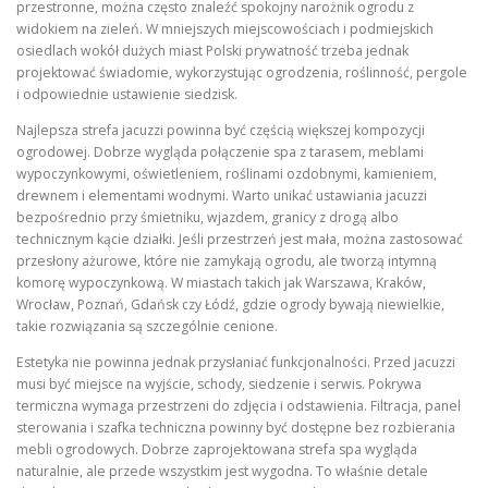
przestronne, można często znaleźć spokojny narożnik ogrodu z
widokiem na zieleń. W mniejszych miejscowościach i podmiejskich
osiedlach wokół dużych miast Polski prywatność trzeba jednak
projektować świadomie, wykorzystując ogrodzenia, roślinność, pergole
i odpowiednie ustawienie siedzisk.
Najlepsza strefa jacuzzi powinna być częścią większej kompozycji
ogrodowej. Dobrze wygląda połączenie spa z tarasem, meblami
wypoczynkowymi, oświetleniem, roślinami ozdobnymi, kamieniem,
drewnem i elementami wodnymi. Warto unikać ustawiania jacuzzi
bezpośrednio przy śmietniku, wjazdem, granicy z drogą albo
technicznym kącie działki. Jeśli przestrzeń jest mała, można zastosować
przesłony ażurowe, które nie zamykają ogrodu, ale tworzą intymną
komorę wypoczynkową. W miastach takich jak Warszawa, Kraków,
Wrocław, Poznań, Gdańsk czy Łódź, gdzie ogrody bywają niewielkie,
takie rozwiązania są szczególnie cenione.
Estetyka nie powinna jednak przysłaniać funkcjonalności. Przed jacuzzi
musi być miejsce na wyjście, schody, siedzenie i serwis. Pokrywa
termiczna wymaga przestrzeni do zdjęcia i odstawienia. Filtracja, panel
sterowania i szafka techniczna powinny być dostępne bez rozbierania
mebli ogrodowych. Dobrze zaprojektowana strefa spa wygląda
naturalnie, ale przede wszystkim jest wygodna. To właśnie detale