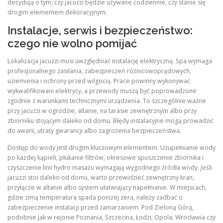
decydują o tym, czy jacuzzi będzie używane codziennie, czy stanie się
drogim elementem dekoracyjnym.
Instalacje, serwis i bezpieczeństwo:
czego nie wolno pomijać
Lokalizacja jacuzzi musi uwzględniać instalację elektryczną. Spa wymaga
profesjonalnego zasilania, zabezpieczeń różnicowoprądowych,
uziemienia i ochrony przed wilgocią. Prace powinny wykonywać
wykwalifikowani elektrycy, a przewody muszą być poprowadzone
zgodnie z warunkami technicznymi urządzenia. To szczególnie ważne
przy jacuzzi w ogrodzie, altanie, na tarasie zewnętrznym albo przy
zbiorniku stojącym daleko od domu. Błędy instalacyjne mogą prowadzić
do awarii, utraty gwarancji albo zagrożenia bezpieczeństwa.
Dostęp do wody jest drugim kluczowym elementem. Uzupełnianie wody
po każdej kąpieli, płukanie filtrów, okresowe spuszczenie zbiornika i
czyszczenie linii hydro masażu wymagają wygodnego źródła wody. Jeśli
jacuzzi stoi daleko od domu, warto przewidzieć zewnętrzny kran,
przyłącze w altanie albo system ułatwiający napełnianie. W miejscach,
gdzie zimą temperatura spada poniżej zera, należy zadbać o
zabezpieczenie instalacji przed zamarzaniem. Pod Zieloną Górą,
podobnie jak w rejonie Poznania, Szczecina, Łodzi, Opola, Wrocławia czy