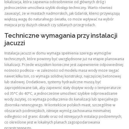
lokalizacja, która zapewnia odosobnienie od głównych dróg i
jednocześnie umożliwia szybki dostęp techniczny. Warto również
zauważyć, że w miastach nadmorskich, jak Gdańsk, klienci przywiązują
większą wagę do naturalnego światła, co może wpływać na wybór
miejsca przy dużych oknach czy szklanych przegrodach.
Techniczne wymagania przy instalacji
jacuzzi
Instalacja jacuzzi w domu wymaga spełnienia szeregu wymogów
technicznych, które powinny być uwzględnione już na etapie planowania
lokalizacji. Przede wszystkim konieczne jest zapewnienie odpowiedniej
nośności podłoża – w zależności od modelu masa wody może sięgać
nawet kilku ton, co wymaga solidnej konstrukcji, najczęściej betonowej
lub stalowej. Dodatkowo, systemy hydrauliczne muszą być
zaprojektowane tak, aby zapewnić stały dopływ wody o temperaturze
od 35°C do 40°C, a jednocześnie umożliwić szybkie odprowadzanie
wody zużytej, co wymaga podłączenia do kanalizacji lub specjalnego
zbiornika retencyjnego. W kontekście polskich miast, szczególnie w
obszarach podmiejskich, istnieje wymóg zachowania minimalnej
odległości od granic działki oraz od istniejących instalacji podziemnych,
co określone jest w lokalnych planach zagospodarowania
przestrzennego.