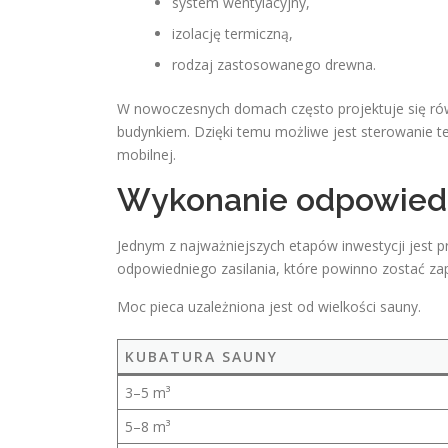
system wentylacyjny,
izolację termiczną,
rodzaj zastosowanego drewna.
W nowoczesnych domach często projektuje się rów
budynkiem. Dzięki temu możliwe jest sterowanie t
mobilnej.
Wykonanie odpowiednie
Jednym z najważniejszych etapów inwestycji jest p
odpowiedniego zasilania, które powinno zostać z
Moc pieca uzależniona jest od wielkości sauny.
KUBATURA SAUNY
3–5 m³
5–8 m³