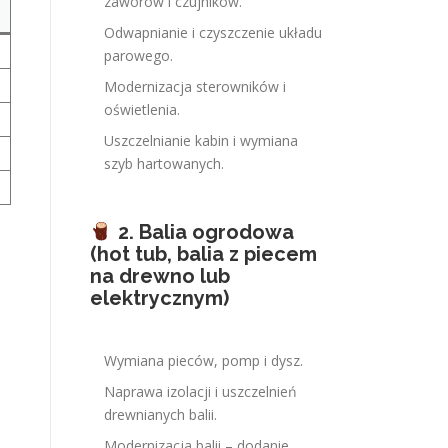
zaworów i czujników.
Odwapnianie i czyszczenie układu
parowego.
Modernizacja sterowników i
oświetlenia.
Uszczelnianie kabin i wymiana
szyb hartowanych.
2. Balia ogrodowa
(hot tub, balia z piecem
na drewno lub
elektrycznym)
Wymiana pieców, pomp i dysz.
Naprawa izolacji i uszczelnień
drewnianych balii.
Modernizacja balii – dodanie