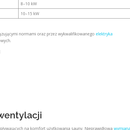
8–10 kW
10–15 kW
iązującymi normami oraz przez wykwalifikowanego
elektryka
owych.
:
wentylacji
wpływających na komfort użytkowania sauny. Nieprawidłowa
wymian