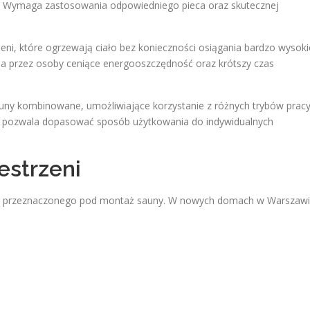
za. Wymaga zastosowania odpowiedniego pieca oraz skutecznej
eni, które ogrzewają ciało bez konieczności osiągania bardzo wysoki
na przez osoby ceniące energooszczędność oraz krótszy czas
auny kombinowane, umożliwiające korzystanie z różnych trybów pracy
 i pozwala dopasować sposób użytkowania do indywidualnych
estrzeni
sca przeznaczonego pod montaż sauny. W nowych domach w Warszaw