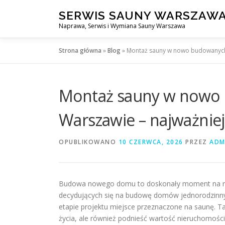
Przejdź
SERWIS SAUNY WARSZAW
do
Naprawa, Serwis i Wymiana Sauny Warszawa
treści
Strona główna
»
Blog
»
Montaż sauny w nowo budowanych 
Montaż sauny w nowo
Warszawie – najważniej
OPUBLIKOWANO
10 CZERWCA, 2026
PRZEZ
ADM
Budowa nowego domu to doskonały moment na reali
decydujących się na budowę domów jednorodzinny
etapie projektu miejsce przeznaczone na saunę. T
życia, ale również podnieść wartość nieruchomości 