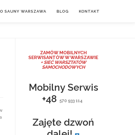
DO SAUNY WARSZAWA
BLOG
KONTAKT
ZAMÓW MO
BILNYCH
SERWISANTÓW W WARSZAWIE
+ SIEĆ WARSZTATÓW
SAMOCHODOWYCH
Mobilny Serwis
+48
570 933 114
ów
a
Zajęte dzwoń
dalej!