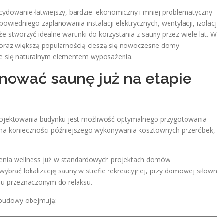
cydowanie łatwiejszy, bardziej ekonomiczny i mniej problematyczny
owiedniego zaplanowania instalacji elektrycznych, wentylacji, izolacj
 stworzyć idealne warunki do korzystania z sauny przez wiele lat. W
coraz większą popularnością cieszą się nowoczesne domy
aje się naturalnym elementem wyposażenia.
nować saunę już na etapie
rojektowania budynku jest możliwość optymalnego przygotowania
ie ma konieczności późniejszego wykonywania kosztownych przeróbek,
czenia wellness już w standardowych projektach domów
ybrać lokalizację sauny w strefie rekreacyjnej, przy domowej siłown
iu przeznaczonym do relaksu.
 budowy obejmują: