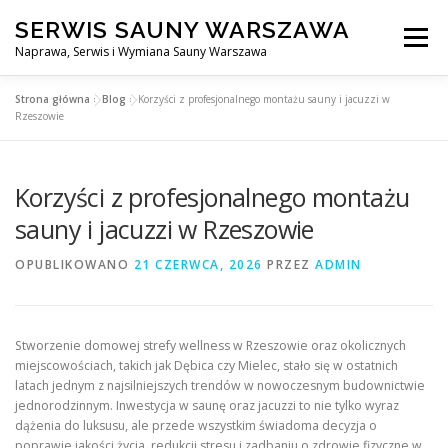
Przejdź
SERWIS SAUNY WARSZAWA
do
Menu
treści
Naprawa, Serwis i Wymiana Sauny Warszawa
Strona główna
»
Blog
»
Korzyści z profesjonalnego montażu sauny i jacuzzi w
SERWIS DO SAUNY WARSZAWA
BLOG
KONTAKT
Rzeszowie
Korzyści z profesjonalnego montażu
sauny i jacuzzi w Rzeszowie
OPUBLIKOWANO
21 CZERWCA, 2026
PRZEZ
ADMIN
Stworzenie domowej strefy wellness w Rzeszowie oraz okolicznych
miejscowościach, takich jak Dębica czy Mielec, stało się w ostatnich
latach jednym z najsilniejszych trendów w nowoczesnym budownictwie
jednorodzinnym. Inwestycja w saunę oraz jacuzzi to nie tylko wyraz
dążenia do luksusu, ale przede wszystkim świadoma decyzja o
poprawie jakości życia, redukcji stresu i zadbaniu o zdrowie fizyczne w