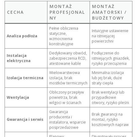
MONTAŻ
MONTAŻ
CECHA
PROFESJONAL
AMATORSKI /
NY
BUDŻETOWY
Pełne obliczenia
Intuicyjne ustawienie
statyczne,
Analiza podłoża
na istniejącej
wzmocnienia
powierzchni
konstrukcyjne
Dedykowany obwód,
Podłączenie do
Instalacja
zabezpieczenia RCD,
istniejących gniazdek,
elektryczna
atestowane kable
ryzyko przeciążenia
Wielowarstwowa
Minimalna izolacja
Izolacja termiczna
izolacja, brak
lub jej brak, duże
mostków termicznych
straty ciepła
Obliczony przepływ
Brak wentylacji lub
Wentylacja
powietrza, brak
przypadkowe
wilgoci w ścianach
otwory, ryzyko pleśni
Gwarancja
Brak gwarancji na
producenta i
Gwarancja i serwis
montaż, ryzyko
instalatora, wsparcie
kosztownych napraw
posprzedażowe
Planowy
Długotrwały proces,