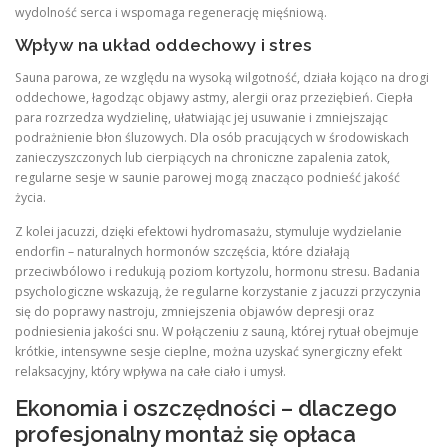
wydolność serca i wspomaga regenerację mięśniową.
Wpływ na układ oddechowy i stres
Sauna parowa, ze względu na wysoką wilgotność, działa kojąco na drogi
oddechowe, łagodząc objawy astmy, alergii oraz przeziębień. Ciepła
para rozrzedza wydzielinę, ułatwiając jej usuwanie i zmniejszając
podrażnienie błon śluzowych. Dla osób pracujących w środowiskach
zanieczyszczonych lub cierpiących na chroniczne zapalenia zatok,
regularne sesje w saunie parowej mogą znacząco podnieść jakość
życia.
Z kolei jacuzzi, dzięki efektowi hydromasażu, stymuluje wydzielanie
endorfin – naturalnych hormonów szczęścia, które działają
przeciwbólowo i redukują poziom kortyzolu, hormonu stresu. Badania
psychologiczne wskazują, że regularne korzystanie z jacuzzi przyczynia
się do poprawy nastroju, zmniejszenia objawów depresji oraz
podniesienia jakości snu. W połączeniu z sauną, której rytuał obejmuje
krótkie, intensywne sesje cieplne, można uzyskać synergiczny efekt
relaksacyjny, który wpływa na całe ciało i umysł.
Ekonomia i oszczędności – dlaczego
profesjonalny montaż się opłaca