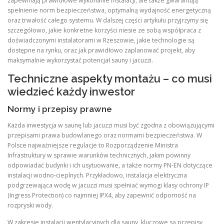
zapewniają prawidłowe wykonanie instalacji, ale także gwarantują
spełnienie norm bezpieczeństwa, optymalną wydajność energetyczną
oraz trwałość całego systemu. W dalszej części artykułu przyjrzymy się
szczegółowo, jakie konkretne korzyści niesie ze sobą współpraca z
doświadczonymi instalatorami w Rzeszowie, jakie technologie są
dostępne na rynku, oraz jak prawidłowo zaplanować projekt, aby
maksymalnie wykorzystać potencjał sauny i jacuzzi.
Techniczne aspekty montażu – co musi
wiedzieć każdy inwestor
Normy i przepisy prawne
Każda inwestycja w saunę lub jacuzzi musi być zgodna z obowiązującymi
przepisami prawa budowlanego oraz normami bezpieczeństwa. W
Polsce najważniejsze regulacje to Rozporządzenie Ministra
Infrastruktury w sprawie warunków technicznych, jakim powinny
odpowiadać budynki i ich usytuowanie, a także normy PN‑EN dotyczące
instalacji wodno‑cieplnych. Przykładowo, instalacja elektryczna
podgrzewająca wodę w jacuzzi musi spełniać wymogi klasy ochrony IP
(Ingress Protection) co najmniej IPX4, aby zapewnić odporność na
rozpryski wody.
W zakresie instalacji wentylacyjnych dla sauny, kluczowe są przepisy