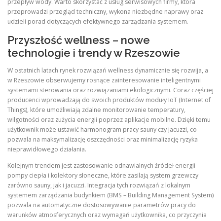
przepływ wody. Warto skorzystać z usług serwisowych firmy, która
przeprowadzi przegląd techniczny, wykona niezbędne naprawy oraz
udzieli porad dotyczących efektywnego zarządzania systemem.
Przyszłość wellness – nowe
technologie i trendy w Rzeszowie
W ostatnich latach rynek rozwiązań wellness dynamicznie się rozwija, a
w Rzeszowie obserwujemy rosnące zainteresowanie inteligentnymi
systemami sterowania oraz rozwiązaniami ekologicznymi. Coraz częściej
producenci wprowadzają do swoich produktów moduły IoT (Internet of
Things), które umożliwiają zdalne monitorowanie temperatury,
wilgotności oraz zużycia energii poprzez aplikacje mobilne. Dzięki temu
użytkownik może ustawić harmonogram pracy sauny czy jacuzzi, co
pozwala na maksymalizację oszczędności oraz minimalizację ryzyka
nieprawidłowego działania.
Kolejnym trendem jest zastosowanie odnawialnych źródeł energii –
pompy ciepła i kolektory słoneczne, które zasilają system grzewczy
zarówno sauny, jak i jacuzzi. Integracja tych rozwiązań z lokalnym
systemem zarządzania budynkiem (BMS – Building Management System)
pozwala na automatyczne dostosowywanie parametrów pracy do
warunków atmosferycznych oraz wymagań użytkownika, co przyczynia