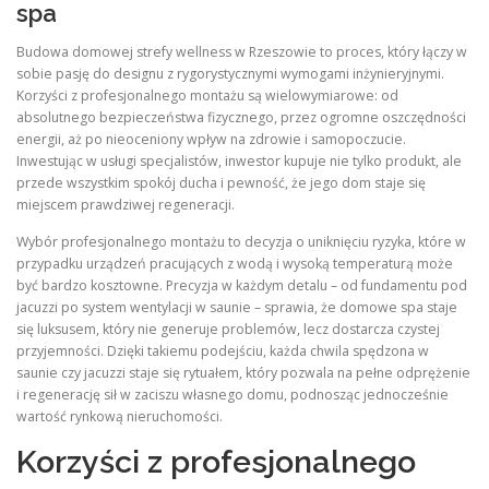
spa
Budowa domowej strefy wellness w Rzeszowie to proces, który łączy w
sobie pasję do designu z rygorystycznymi wymogami inżynieryjnymi.
Korzyści z profesjonalnego montażu są wielowymiarowe: od
absolutnego bezpieczeństwa fizycznego, przez ogromne oszczędności
energii, aż po nieoceniony wpływ na zdrowie i samopoczucie.
Inwestując w usługi specjalistów, inwestor kupuje nie tylko produkt, ale
przede wszystkim spokój ducha i pewność, że jego dom staje się
miejscem prawdziwej regeneracji.
Wybór profesjonalnego montażu to decyzja o uniknięciu ryzyka, które w
przypadku urządzeń pracujących z wodą i wysoką temperaturą może
być bardzo kosztowne. Precyzja w każdym detalu – od fundamentu pod
jacuzzi po system wentylacji w saunie – sprawia, że domowe spa staje
się luksusem, który nie generuje problemów, lecz dostarcza czystej
przyjemności. Dzięki takiemu podejściu, każda chwila spędzona w
saunie czy jacuzzi staje się rytuałem, który pozwala na pełne odprężenie
i regenerację sił w zaciszu własnego domu, podnosząc jednocześnie
wartość rynkową nieruchomości.
Korzyści z profesjonalnego