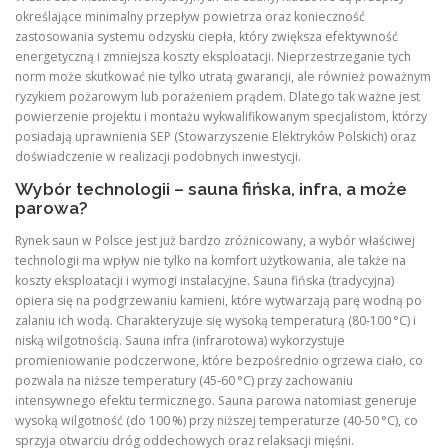
określające minimalny przepływ powietrza oraz konieczność
zastosowania systemu odzysku ciepła, który zwiększa efektywność
energetyczną i zmniejsza koszty eksploatacji. Nieprzestrzeganie tych
norm może skutkować nie tylko utratą gwarancji, ale również poważnym
ryzykiem pożarowym lub porażeniem prądem. Dlatego tak ważne jest
powierzenie projektu i montażu wykwalifikowanym specjalistom, którzy
posiadają uprawnienia SEP (Stowarzyszenie Elektryków Polskich) oraz
doświadczenie w realizacji podobnych inwestycji.
Wybór technologii – sauna fińska, infra, a może
parowa?
Rynek saun w Polsce jest już bardzo zróżnicowany, a wybór właściwej
technologii ma wpływ nie tylko na komfort użytkowania, ale także na
koszty eksploatacji i wymogi instalacyjne. Sauna fińska (tradycyjna)
opiera się na podgrzewaniu kamieni, które wytwarzają parę wodną po
zalaniu ich wodą. Charakteryzuje się wysoką temperaturą (80‑100 °C) i
niską wilgotnością. Sauna infra (infrarotowa) wykorzystuje
promieniowanie podczerwone, które bezpośrednio ogrzewa ciało, co
pozwala na niższe temperatury (45‑60 °C) przy zachowaniu
intensywnego efektu termicznego. Sauna parowa natomiast generuje
wysoką wilgotność (do 100 %) przy niższej temperaturze (40‑50 °C), co
sprzyja otwarciu dróg oddechowych oraz relaksacji mięśni.