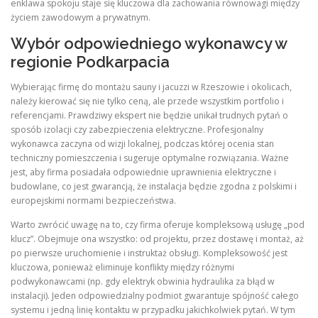
enklawa spokoju staje się kluczowa dla zachowania równowagi między
życiem zawodowym a prywatnym.
Wybór odpowiedniego wykonawcy w
regionie Podkarpacia
Wybierając firmę do montażu sauny i jacuzzi w Rzeszowie i okolicach,
należy kierować się nie tylko ceną, ale przede wszystkim portfolio i
referencjami. Prawdziwy ekspert nie będzie unikał trudnych pytań o
sposób izolacji czy zabezpieczenia elektryczne. Profesjonalny
wykonawca zaczyna od wizji lokalnej, podczas której ocenia stan
techniczny pomieszczenia i sugeruje optymalne rozwiązania. Ważne
jest, aby firma posiadała odpowiednie uprawnienia elektryczne i
budowlane, co jest gwarancją, że instalacja będzie zgodna z polskimi i
europejskimi normami bezpieczeństwa.
Warto zwrócić uwagę na to, czy firma oferuje kompleksową usługę „pod
klucz”. Obejmuje ona wszystko: od projektu, przez dostawę i montaż, aż
po pierwsze uruchomienie i instruktaż obsługi. Kompleksowość jest
kluczowa, ponieważ eliminuje konflikty między różnymi
podwykonawcami (np. gdy elektryk obwinia hydraulika za błąd w
instalacji). Jeden odpowiedzialny podmiot gwarantuje spójność całego
systemu i jedną linię kontaktu w przypadku jakichkolwiek pytań. W tym