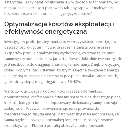
estetyczna. Każdy detal, od ułożenia ław w sposób ergonomiczny, po
montaż osłon pieca, jest planowany tak, aby zapewnić maksymalne
bezpieczeństwo i komfort, eliminując ryzyko oparzeń.
Optymalizacja kosztów eksploatacji i
efektywność energetyczna
Inwestycja w profesjonalny montaż to w rzeczywistości inwestycja w
oszczędności długoterminowe. Urządzenia zainstalowane przez
ekspertów pracują z maksymalną wydajnością, co oznacza, że piec
saunowy czy pompa ciepła w jacuzzi zużywają dokładnie tyle energii, ile
jest niezbędne do osiągnięcia zadanej temperatury. Dzięki precyzyjnej
izolacji i optymalizacji ustawień, koszty miesięczne związane z energią
elektryczną są znacznie niższe niż w przypadku instalacji amatorskich,
gdzie straty ciepła mogą sięgać nawet 30-40%.
Warto zwrócić uwagę na dobór mocy urządzeń do wielkości
pomieszczenia. Profesjonalna firma nie sprzedaje najdroższego pieca,
lecz taki, który jest idealnie dopasowany do kubatury sauny i rodzaju
izolacji ścian. Przewymiarowanie urządzenia prowadzi do
niepotrzebnego zużycia energii, natomiast zbyt mała moc sprawia, że
sauna nigdy nie osiągnie optymalnej temperatury, co czyni seanse
nieefektywnymi. Eksperci potrafią obliczyć zapotrzebowanie