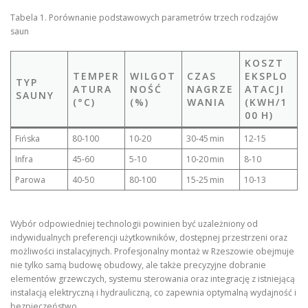
Tabela 1. Porównanie podstawowych parametrów trzech rodzajów
saun
KOSZT
TEMPER
WILGOT
CZAS
EKSPLO
TYP
ATURA
NOŚĆ
NAGRZE
ATACJI
SAUNY
(°C)
(%)
WANIA
(KWH/1
00 H)
Fińska
80‑100
10‑20
30‑45 min
12‑15
Infra
45‑60
5‑10
10‑20 min
8‑10
Parowa
40‑50
80‑100
15‑25 min
10‑13
Wybór odpowiedniej technologii powinien być uzależniony od
indywidualnych preferencji użytkowników, dostępnej przestrzeni oraz
możliwości instalacyjnych. Profesjonalny montaż w Rzeszowie obejmuje
nie tylko samą budowę obudowy, ale także precyzyjne dobranie
elementów grzewczych, systemu sterowania oraz integrację z istniejącą
instalacją elektryczną i hydrauliczną, co zapewnia optymalną wydajność i
bezpieczeństwo.