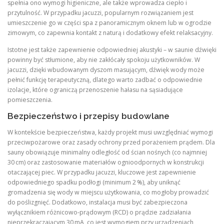
spełnia ono wymogi higieniczne, ale także wprowadza ciepło i
przytulność. W przypadku jacuzzi, popularnym rozwiązaniem jest
umieszczenie go w części spa z panoramicznym oknem lub w ogrodzie
zimowym, co zapewnia kontakt z naturą i dodatkowy efekt relaksacyjny.
Istotne jest także zapewnienie odpowiedniej akustyki – w saunie dźwięki
powinny być stłumione, aby nie zakłócały spokoju użytkowników. W
jacuzzi, dzięki wbudowanym dyszom masującym, dźwięk wody może
pełnić funkcję terapeutyczną, dlatego warto zadbać o odpowiednie
izolacje, które ograniczą przenoszenie hałasu na sąsiadujące
pomieszczenia.
Bezpieczeństwo i przepisy budowlane
W kontekście bezpieczeństwa, każdy projekt musi uwzględniać wymogi
przeciwpożarowe oraz zasady ochrony przed porażeniem prądem. Dla
sauny obowiązuje minimalny odległość od ścian nośnych (co najmniej
30 cm) oraz zastosowanie materiałów ognioodpornych w konstrukcji
otaczającej piec. W przypadku jacuzzi, kluczowe jest zapewnienie
odpowiedniego spadku podłogi (minimum 2 %), aby uniknąć
gromadzenia się wody w miejscu użytkowania, co mogłoby prowadzić
do poślizgnięć. Dodatkowo, instalacja musi być zabezpieczona
wyłącznikiem różnicowo‑prądowym (RCD) o prądzie zadziałania
nieprzekraczającym 30 mA, co jest wymogiem przy urządzeniach