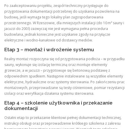
Po zaakceptowaniu projektu, zespół techniczny przystępuje do
przygotowania dokumentacji potrzebnej do uzyskania pozwolenia na
budowę, jeśli wymaga tego lokalny plan zagospodarowania
przestrzennego. W Rzeszowie, dla mniejszych instalacji (do 10 m² sauny i
jacuzzi do 200 l) zazwyczaj nie jest wymagana pełna procedura
budowlana, jednak konieczne jest uzyskanie zgody na przyłącze
elektryczne i wodno‑kanałowe od dostawcy mediów.
Etap 3 – montaż i wdrożenie systemu
Realny montaż rozpoczyna się od przygotowania podłoża – w przypadku
sauny, wykonuje się izolację termiczną oraz montuje elementy
grzewcze, a w jacuzzi – przygotowuje się betonową podstawę z
odpowiednim spadkiem. Następnie instalowane są wszystkie elementy
elektryczne, hydrauliczne oraz systemy sterowania. Po zakończeniu prac
montażowych, przeprowadzane są testy ciśnieniowe, pomiar rezystancji
izolacji oraz weryfikacja działania systemu sterowania.
Etap 4 – szkolenie użytkownika i przekazanie
dokumentacji
Ostatni etap to przekazanie klientowi pełnej dokumentacji technicznej,
instrukcji obsługi oraz przeprowadzenie krótkiego szkolenia z zakresu