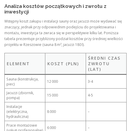
Analiza kosztów początkowych i zwrotu z
inwestycji
Wstępny koszt zakupu i instalacji sauny oraz jacuzzi może wydawać się
znaczący, jednak przy odpowiednim podejściu do projektowania i
montażu, inwestycja ta zwraca się w perspektywie kilku lat. Poniższa
tabela prezentuje przybliżony podział kosztów przy średniej wielkości
projektu w Rzeszowie (sauna 8 m², jacuzzi 180 l).
ŚREDNI CZAS
ELEMENT
KOSZT (PLN)
ZWROTU
(LAT)
Sauna (konstrukcja,
12 000
3‑4
piec)
Jacuzzi (zbiornik,
15 000
4‑5
pompa)
Instalacje
(elektryczna,
8 000
–
hydrauliczna)
Prace montażowe
6 000
–
(usługi profesjonalne)