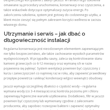
bezpiecznego korzystania z sauny i jacuzzi. W ramach tego szkolenia
omawiane są procedury uruchomienia, konserwacji oraz czyszczenia, a
także wskazówki dotyczące optymalizacji zużycia energii. Po
zakończeniu szkolenia, system jest gotowy do codziennego użytku, a
klient może cieszyć się pełnym zakresem korzyści wellness w zaciszu
własnego domu.
Utrzymanie i serwis – jak dbać o
długowieczność instalacji
Regularna konserwacja jest nieodzownym elementem zapewniającym
nie tylko bezpieczeństwo, ale także zachowanie wysokich parametrów
wydajnościowych. W przypadku sauny, zaleca się kontrolowanie stanu
kamieni grzewczych co 6‑12 miesięcy oraz wymianę ich w razie
pojawienia się pęknięć. System wentylacji powinien być czyszczony z
kurzu i zanieczyszczeń co najmniej raz w roku, aby zapewnić prawidłowy
przepływ powietrza i uniknąć kondensacji wilgoci wewnątrz obudowy.
Jacuzzi wymaga szczególnej dbałości o czystość wody – regularna
wymiana wody (co 3‑4 miesiące) oraz kontrola poziomu pH i chloru
zapewniają higieniczne warunki użytkowania. Dodatkowo, filtr w jacuzzi
powinien być czyszczony lub wymieniany zgodnie z zaleceniami
producenta, aby zapobiec rozwojowi bakterii i zapewnić optymalny