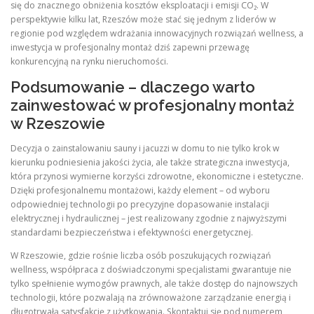
się do znacznego obniżenia kosztów eksploatacji i emisji CO₂. W
perspektywie kilku lat, Rzeszów może stać się jednym z liderów w
regionie pod względem wdrażania innowacyjnych rozwiązań wellness, a
inwestycja w profesjonalny montaż dziś zapewni przewagę
konkurencyjną na rynku nieruchomości.
Podsumowanie – dlaczego warto
zainwestować w profesjonalny montaż
w Rzeszowie
Decyzja o zainstalowaniu sauny i jacuzzi w domu to nie tylko krok w
kierunku podniesienia jakości życia, ale także strategiczna inwestycja,
która przynosi wymierne korzyści zdrowotne, ekonomiczne i estetyczne.
Dzięki profesjonalnemu montażowi, każdy element – od wyboru
odpowiedniej technologii po precyzyjne dopasowanie instalacji
elektrycznej i hydraulicznej – jest realizowany zgodnie z najwyższymi
standardami bezpieczeństwa i efektywności energetycznej.
W Rzeszowie, gdzie rośnie liczba osób poszukujących rozwiązań
wellness, współpraca z doświadczonymi specjalistami gwarantuje nie
tylko spełnienie wymogów prawnych, ale także dostęp do najnowszych
technologii, które pozwalają na zrównoważone zarządzanie energią i
długotrwałą satysfakcję z użytkowania. Skontaktuj się pod numerem