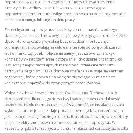
odpornościowy, co jest szczególnie istotne w okresach jesienno-
zimowych. Prawidłowo zainstalowana sauna, zapewniająca
odpowiednią temperaturę i wilgotność, pozwala na pełną regenerację
mięśni po treningu lub ciężkim dniu pracy.
Z kolei hydroterapia w jacuzzi, dzięki systemom masażu wodnego,
działa kojąco na układ nerwowy i mięśniowy. Precyzyjnie rozmieszczone
dysze, które są częścią wysokiej klasy urządzeń montowanych
profesjonalnie, pozwalają na celowaną terapię bólową w obszarach
lędźwi, karku czy łydek. Połączenie sauny i jacuzzi tworzy tzw. cykl
kontrastowy – naprzemienne ogrzewanie i chłodzenie organizmu, co
jest jedną z najskuteczniejszych metod pobudzania metabolizmu i
hartowania organizmu. Taka domowa strefa relaksu staje się centrum
regeneracji, które pozwala na odcięcie się od zgiełku miasta bez
konieczności dojazdów do zewnętrznych ośrodków spa.
Wpływ na zdrowie psychiczne jest równie istotny. Domowe spa to
przestrzeń mindfulness, gdzie w ciszy i spokoju można zredukować
poziom kortyzolu (hormonu stresu). Świadomość, że instalacja została
wykonana profesjonalnie, daje poczucie pełnego bezpieczeństwa, co
jest niezbędne do głębokiego relaksu. Brak obaw o awarię, przeciek czy
spięcie elektryczne pozwala w pełni skupić się na odpoczynku. W
Rzeszowie, gdzie tempo życia w centrum miasta jest coraz szybsze, taka