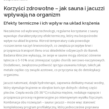
Korzyści zdrowotne – jak sauna i jacuzzi
wpływają na organizm
Efekty termiczne i ich wpływ na układ krążenia
Niezależnie od wybranej technologii, regularne korzystanie z sauny
wywołuje charakterystyczny efekt termiczny, który ma bezpośredni
wpływ na układ krążenia. Wzrost temperatury ciała powoduje
rozszerzenie naczyń krwionośnych, co zwiększa przepływ krwi i
przyspiesza transport tlenu oraz składników odżywczych do tkanek.
Badania kliniczne wykazują, że sesje w saunie mogą obniżać ciśnienie
tętnicze o 5‑10 % oraz zmniejszać ryzyko chorób sercowo-naczyniowych.
Dodatkowo, zwiększona potliwość sprzyja usuwaniu toksyn, takich jak
metale ciężkie czy związki azotowe, co przyczynia się do detoksykacji
organizmu.
Jacuzzi natomiast, dzięki hydroterapii, zapewnia delikatny masaż wodny,
który stymuluje krążenie w obrębie kończyn dolnych i dolnej części
pleców. Ciepła woda (35‑38 °C) rozluźnia mięśnie, redukuje napięcie i
przyspiesza procesy regeneracyjne po intensywnym wysiłku fizycznym.
Kombinacja obu rozwiązań – sauna i jacuzzi – może więc stanowić
kompleksowy program profilaktyczny, który jednocześnie poprawia