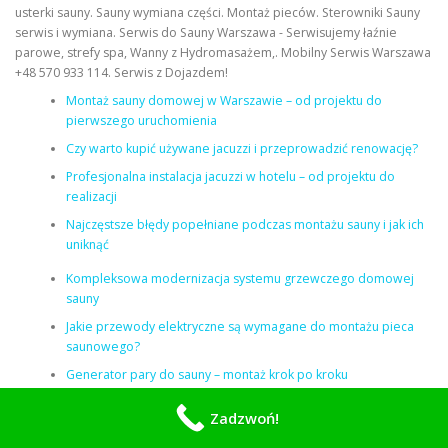
usterki sauny. Sauny wymiana części. Montaż pieców. Sterowniki Sauny
serwis i wymiana. Serwis do Sauny Warszawa - Serwisujemy łaźnie
parowe, strefy spa, Wanny z Hydromasażem,. Mobilny Serwis Warszawa
+48 570 933 114. Serwis z Dojazdem!
Montaż sauny domowej w Warszawie – od projektu do
pierwszego uruchomienia
Czy warto kupić używane jacuzzi i przeprowadzić renowację?
Profesjonalna instalacja jacuzzi w hotelu – od projektu do
realizacji
Najczęstsze błędy popełniane podczas montażu sauny i jak ich
uniknąć
Kompleksowa modernizacja systemu grzewczego domowej
sauny
Jakie przewody elektryczne są wymagane do montażu pieca
saunowego?
Generator pary do sauny – montaż krok po kroku
Najczęstsze błędy użytkowników jacuzzi we Wrocławiu
Zadzwoń!