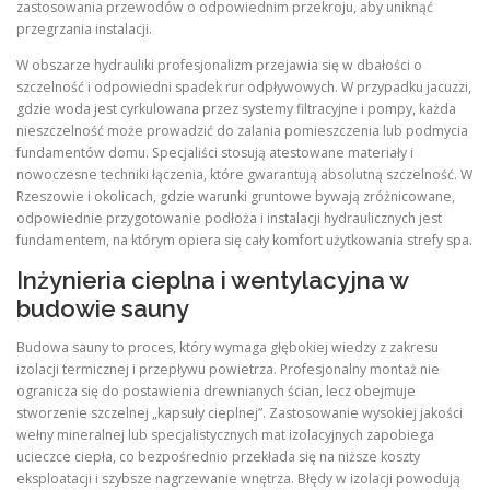
zastosowania przewodów o odpowiednim przekroju, aby uniknąć
przegrzania instalacji.
W obszarze hydrauliki profesjonalizm przejawia się w dbałości o
szczelność i odpowiedni spadek rur odpływowych. W przypadku jacuzzi,
gdzie woda jest cyrkulowana przez systemy filtracyjne i pompy, każda
nieszczelność może prowadzić do zalania pomieszczenia lub podmycia
fundamentów domu. Specjaliści stosują atestowane materiały i
nowoczesne techniki łączenia, które gwarantują absolutną szczelność. W
Rzeszowie i okolicach, gdzie warunki gruntowe bywają zróżnicowane,
odpowiednie przygotowanie podłoża i instalacji hydraulicznych jest
fundamentem, na którym opiera się cały komfort użytkowania strefy spa.
Inżynieria cieplna i wentylacyjna w
budowie sauny
Budowa sauny to proces, który wymaga głębokiej wiedzy z zakresu
izolacji termicznej i przepływu powietrza. Profesjonalny montaż nie
ogranicza się do postawienia drewnianych ścian, lecz obejmuje
stworzenie szczelnej „kapsuły cieplnej”. Zastosowanie wysokiej jakości
wełny mineralnej lub specjalistycznych mat izolacyjnych zapobiega
ucieczce ciepła, co bezpośrednio przekłada się na niższe koszty
eksploatacji i szybsze nagrzewanie wnętrza. Błędy w izolacji powodują