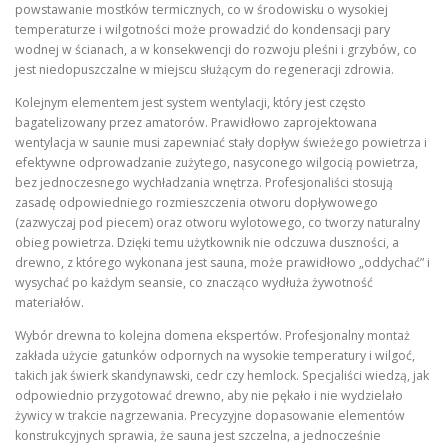
powstawanie mostków termicznych, co w środowisku o wysokiej
temperaturze i wilgotności może prowadzić do kondensacji pary
wodnej w ścianach, a w konsekwencji do rozwoju pleśni i grzybów, co
jest niedopuszczalne w miejscu służącym do regeneracji zdrowia.
Kolejnym elementem jest system wentylacji, który jest często
bagatelizowany przez amatorów. Prawidłowo zaprojektowana
wentylacja w saunie musi zapewniać stały dopływ świeżego powietrza i
efektywne odprowadzanie zużytego, nasyconego wilgocią powietrza,
bez jednoczesnego wychładzania wnętrza. Profesjonaliści stosują
zasadę odpowiedniego rozmieszczenia otworu dopływowego
(zazwyczaj pod piecem) oraz otworu wylotowego, co tworzy naturalny
obieg powietrza. Dzięki temu użytkownik nie odczuwa duszności, a
drewno, z którego wykonana jest sauna, może prawidłowo „oddychać” i
wysychać po każdym seansie, co znacząco wydłuża żywotność
materiałów.
Wybór drewna to kolejna domena ekspertów. Profesjonalny montaż
zakłada użycie gatunków odpornych na wysokie temperatury i wilgoć,
takich jak świerk skandynawski, cedr czy hemlock. Specjaliści wiedzą, jak
odpowiednio przygotować drewno, aby nie pękało i nie wydzielało
żywicy w trakcie nagrzewania. Precyzyjne dopasowanie elementów
konstrukcyjnych sprawia, że sauna jest szczelna, a jednocześnie