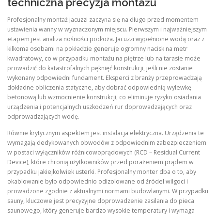
techniczna precyzja montażu
Profesjonalny montaż jacuzzi zaczyna się na długo przed momentem
ustawienia wanny w wyznaczonym miejscu. Pierwszym i najważniejszym
etapem jest analiza nośności podłoża. Jacuzzi wypełnione wodą oraz z
kilkoma osobami na pokładzie generuje ogromny nacisk na metr
kwadratowy, co w przypadku montażu na piętrze lub na tarasie może
prowadzić do katastrofalnych pęknięć konstrukcji, jeśli nie zostanie
wykonany odpowiedni fundament. Eksperci z branży przeprowadzają
dokładne obliczenia statyczne, aby dobrać odpowiednią wylewkę
betonową lub wzmocnienie konstrukcji, co eliminuje ryzyko osiadania
urządzenia i potencjalnych uszkodzeń rur doprowadzających oraz
odprowadzających wodę.
Równie krytycznym aspektem jest instalacja elektryczna. Urządzenia te
wymagają dedykowanych obwodów z odpowiednim zabezpieczeniem
w postaci wyłączników różnicowoprądowych (RCD – Residual Current
Device), które chronią użytkowników przed porażeniem prądem w
przypadku jakiejkolwiek usterki. Profesjonalny monter dba o to, aby
okablowanie było odpowiednio odizolowane od źródeł wilgoci i
prowadzone zgodnie z aktualnymi normami budowlanymi. W przypadku
sauny, kluczowe jest precyzyjne doprowadzenie zasilania do pieca
saunowego, który generuje bardzo wysokie temperatury i wymaga