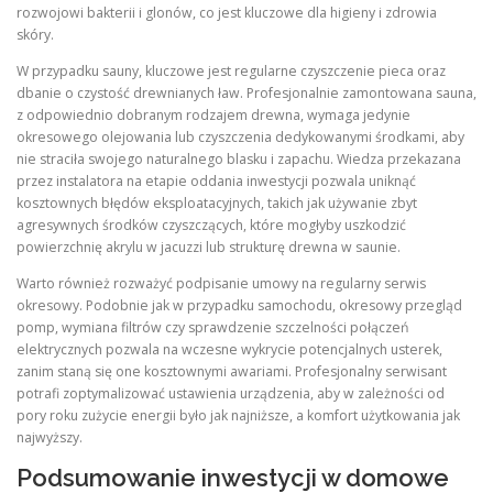
rozwojowi bakterii i glonów, co jest kluczowe dla higieny i zdrowia
skóry.
W przypadku sauny, kluczowe jest regularne czyszczenie pieca oraz
dbanie o czystość drewnianych ław. Profesjonalnie zamontowana sauna,
z odpowiednio dobranym rodzajem drewna, wymaga jedynie
okresowego olejowania lub czyszczenia dedykowanymi środkami, aby
nie straciła swojego naturalnego blasku i zapachu. Wiedza przekazana
przez instalatora na etapie oddania inwestycji pozwala uniknąć
kosztownych błędów eksploatacyjnych, takich jak używanie zbyt
agresywnych środków czyszczących, które mogłyby uszkodzić
powierzchnię akrylu w jacuzzi lub strukturę drewna w saunie.
Warto również rozważyć podpisanie umowy na regularny serwis
okresowy. Podobnie jak w przypadku samochodu, okresowy przegląd
pomp, wymiana filtrów czy sprawdzenie szczelności połączeń
elektrycznych pozwala na wczesne wykrycie potencjalnych usterek,
zanim staną się one kosztownymi awariami. Profesjonalny serwisant
potrafi zoptymalizować ustawienia urządzenia, aby w zależności od
pory roku zużycie energii było jak najniższe, a komfort użytkowania jak
najwyższy.
Podsumowanie inwestycji w domowe