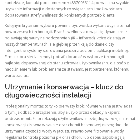
kontekście, kontakt pod numerem +48570933114 pozwala na szybkie
uzyskanie informacji o dostępnych rozwiązaniach i możliwościach
dopasowania strefy wellness do konkretnych potrzeb klienta.
Kolejnym kryterium wyboru powinna być wiedza wykonawcy na temat
nowoczesnych technologii. Branża wellness rozwija się dynamicznie –
pojawiają się sauny na podczerwień (IR – Infrared), które działają w
niższych temperaturach, ale głębiej przenikają do tkanek, czy
inteligentne systemy sterowania jacuzzi z poziomu aplikacji mobilnej.
Firma, która śledzi trendy i potrafi doradzić w wyborze technologii
najlepiej dopasowanej do stanu zdrowia użytkownika (np. dla osób z
nadciśnieniem lub problemami ze stawami), jest partnerem, któremu
warto zaufać.
Utrzymanie i konserwacja – klucz do
długowieczności instalacji
Profesjonalny montaż to tylko pierwszy krok; równie ważna jest wiedza
o tym, jak dbać o urządzenie, aby służyło przez dekady. Eksperci
podczas montażu przekazują użytkownikowi niezbędną wiedzę na temat
konserwacji drewna w saunie oraz chemii basenowej niezbędnej do
utrzymania czystości wody w jacuzzi. Prawidłowe filtrowanie wody i
regularna kontrola poziomu pH oraz chloru lub ozonu zapobiegają