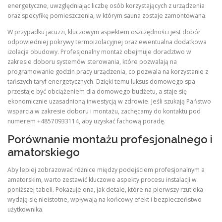
energetyczne, uwzględniając liczbę osób korzystających z urządzenia
oraz specyfikę pomieszczenia, w którym sauna zostaje zamontowana.
W przypadku jacuzzi, kluczowym aspektem oszczędności jest dobór
odpowiedniej pokrywy termoizolacyjnej oraz ewentualna dodatkowa
izolacja obudowy. Profesjonalny montaż obejmuje doradztwo w
zakresie doboru systemów sterowania, które pozwalają na
programowanie godzin pracy urządzenia, co pozwala na korzystanie z
tańszych taryf energetycznych. Dzięki temu luksus domowego spa
przestaje być obciążeniem dla domowego budżetu, a staje się
ekonomicznie uzasadnioną inwestycją w zdrowie. Jeśli szukają Państwo
wsparcia w zakresie doboru i montażu, zachęcamy do kontaktu pod
numerem +48570933114, aby uzyskać fachową poradę.
Porównanie montażu profesjonalnego i
amatorskiego
Aby lepiej zobrazować różnice między podejściem profesjonalnym a
amatorskim, warto zestawić kluczowe aspekty procesu instalacji w
poniższej tabeli. Pokazuje ona, jak detale, które na pierwszy rzut oka
wydają się nieistotne, wpływają na końcowy efekt i bezpieczeństwo
użytkownika.