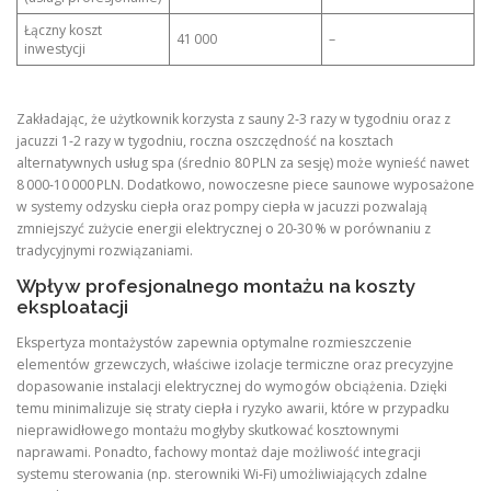
Łączny koszt
41 000
–
inwestycji
Zakładając, że użytkownik korzysta z sauny 2‑3 razy w tygodniu oraz z
jacuzzi 1‑2 razy w tygodniu, roczna oszczędność na kosztach
alternatywnych usług spa (średnio 80 PLN za sesję) może wynieść nawet
8 000‑10 000 PLN. Dodatkowo, nowoczesne piece saunowe wyposażone
w systemy odzysku ciepła oraz pompy ciepła w jacuzzi pozwalają
zmniejszyć zużycie energii elektrycznej o 20‑30 % w porównaniu z
tradycyjnymi rozwiązaniami.
Wpływ profesjonalnego montażu na koszty
eksploatacji
Ekspertyza montażystów zapewnia optymalne rozmieszczenie
elementów grzewczych, właściwe izolacje termiczne oraz precyzyjne
dopasowanie instalacji elektrycznej do wymogów obciążenia. Dzięki
temu minimalizuje się straty ciepła i ryzyko awarii, które w przypadku
nieprawidłowego montażu mogłyby skutkować kosztownymi
naprawami. Ponadto, fachowy montaż daje możliwość integracji
systemu sterowania (np. sterowniki Wi‑Fi) umożliwiających zdalne