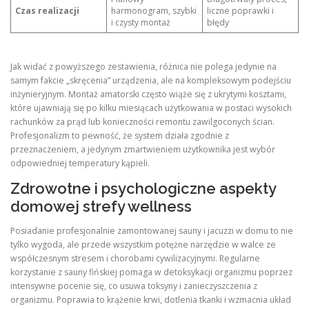
Czas realizacji
harmonogram, szybki
liczne poprawki i
i czysty montaż
błędy
Jak widać z powyższego zestawienia, różnica nie polega jedynie na
samym fakcie „skręcenia” urządzenia, ale na kompleksowym podejściu
inżynieryjnym. Montaż amatorski często wiąże się z ukrytymi kosztami,
które ujawniają się po kilku miesiącach użytkowania w postaci wysokich
rachunków za prąd lub konieczności remontu zawilgoconych ścian.
Profesjonalizm to pewność, że system działa zgodnie z
przeznaczeniem, a jedynym zmartwieniem użytkownika jest wybór
odpowiedniej temperatury kąpieli.
Zdrowotne i psychologiczne aspekty
domowej strefy wellness
Posiadanie profesjonalnie zamontowanej sauny i jacuzzi w domu to nie
tylko wygoda, ale przede wszystkim potężne narzędzie w walce ze
współczesnym stresem i chorobami cywilizacyjnymi. Regularne
korzystanie z sauny fińskiej pomaga w detoksykacji organizmu poprzez
intensywne pocenie się, co usuwa toksyny i zanieczyszczenia z
organizmu. Poprawia to krążenie krwi, dotlenia tkanki i wzmacnia układ