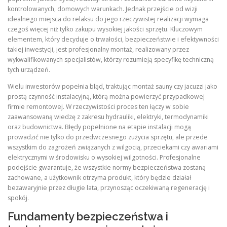
kontrolowanych, domowych warunkach. Jednak przejście od wizji
idealnego miejsca do relaksu do jego rzeczywistej realizacji wymaga
czegoś więcej niż tylko zakupu wysokiej jakości sprzętu. Kluczowym
elementem, który decyduje o trwałości, bezpieczeństwie i efektywności
takiej inwestycji, jest profesjonalny montaż, realizowany przez
wykwalifikowanych specjalistów, którzy rozumieją specyfikę techniczną
tych urządzeń.
Wielu inwestorów popełnia błąd, traktując montaż sauny czy jacuzzi jako
prostą czynność instalacyjną, którą można powierzyć przypadkowej
firmie remontowej. W rzeczywistości proces ten łączy w sobie
zaawansowaną wiedzę z zakresu hydrauliki, elektryki, termodynamiki
oraz budownictwa. Błędy popełnione na etapie instalacji mogą
prowadzić nie tylko do przedwczesnego zużycia sprzętu, ale przede
wszystkim do zagrożeń związanych z wilgocią, przeciekami czy awariami
elektrycznymi w środowisku o wysokiej wilgotności. Profesjonalne
podejście gwarantuje, że wszystkie normy bezpieczeństwa zostaną
zachowane, a użytkownik otrzyma produkt, który będzie działał
bezawaryjnie przez długie lata, przynosząc oczekiwaną regenerację i
spokój.
Fundamenty bezpieczeństwa i