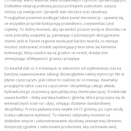
Co miesiąc warto wykonać kilka dodatkowych czynności sprawdzających.
Dokładnie obejrzyj pokrywę jacuzzi pod kątem uszkodzeń, zużycia
izolacji czy zawilgoceń. Sprawdź stan obrzeża oraz obudowy.
Przeglądowi powinien podlegać także panel sterowniczy – upewnij się,
że wszystkie przyciski funkcjonują prawidłowo, a wyświetlacz jest
czytelny. To dobry moment, aby sprawdzić poziom wody w zbiorniku i w
razie potrzeby uzupełnić ją, pamiętając o późniejszym skorygowaniu
chemii. Jeśli w Twoim regionie woda jest bardzo twarda, co miesiąc
możesz zastosować środek zapobiegający tworzeniu się kamienia
kotłowego, który osadza się na grzałce i w rurach, drastycznie
zmniejszając efektywność grzania i przepływ.
Co kwartał (lub co 3-4 miesiące, w zależności od użytkowania) czas na
bardziej zaawansowane zabiegi. Bezwzględnie należy wymoczyć filtr w
płynie czyszczącym, jeśli robisz to rzadziej niż co miesiąc. Kwartalny
przegląd to także czas na czyszczenie i dezynfekcję całego układu
hydraulicznego za pomocą specjalistycznej chemii płuczącej. Środek taki
usuwa biofilm – śliską warstwę bakterii i glonów, która przyczepia się do
wewnętrznych ścian rur i dysz, omijając działanie standardowej
dezynfekcji. Proces płukania trwa zwykle 24-72 godziny, po czym wodę
trzeba całkowicie wymienić. To również optymalny moment na
dokładne umycie i zakonserwowanie obudowy zewnętrznej (drewno,
kompozyt) zgodnie z zaleceniami producenta, aby zachowała swój