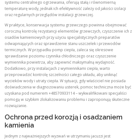
systemu centralnego ogrzewania, oferują stałą i równomierną
temperaturę wody, jednak ich efektywność zależy od jakości izolacji
oraz regularnych przeglądów instalacji grzewczej.
W praktyce, konserwacja systemu grzewczego powinna obejmować
coroczną kontrolę rezystancji elementów grzewczych, czyszczenie ich z
osadów kamieniowych przy użyciu specjalistycznych preparatów
odwapniających oraz sprawdzenie stanu uszczelek i przewodów
termicznych. W przypadku pomp ciepła, zaleca się okresowe
sprawdzanie poziomu czynnika chłodniczego oraz czyszczenie
wymiennika powietrza, aby zapewnić maksymalną wydajność.
Dodatkowo, przy instalacjach z wymiennikami ciepła, warto
przeprowadzić kontrolę szczelności całego układu, aby uniknąć
wycieków wody i utraty ciepła. W sytuacji, gdy właściciel nie posiada
doświadczenia w diagnozowaniu usterek, pomoc techniczna może być
uzyskana pod numerem +48570933114 – wykwalifikowani specjaliści
pomogą w szybkim zlokalizowaniu problemu i zaproponują skuteczne
rozwiązanie.
Ochrona przed korozją i osadzaniem
kamienia
Jednym z najważniejszych wyzwań w utrzymaniu jacuzzi jest