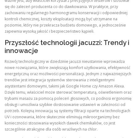
ważne jest, aby właściciel korzystał z precyzyjnych testerów i stosował
się do zaleceń producenta co do dawkowania. W praktyce, przy
zachowaniu regularnego harmonogramu konserwacji i odpowiedniej
kontroli chemicznej, koszty eksploatacji mogą być utrzymane na
poziomie, który nie przekracza budżetu domowego, a jednocześnie
zapewnia wysoką jakość i bezpieczeństwo kąpieli.
Przyszłość technologii jacuzzi: Trendy i
innowacje
Rozwój technologiczny w dziedzinie jacuzzi nieustannie wprowadza
nowe rozwiązania, które zwiększają komfort użytkowania, efektywność
energetyczną oraz możliwości personalizacji. Jednym z najważniejszych
trendów jest integracja systemów sterowania z inteligentnymi
asystentami domowymi, takimi jak Google Home czy Amazon Alexa.
Dzięki temu, właściciel może sterować temperaturą, oświetleniem oraz
trybami masażu za pomocą poleceń głosowych, co podnosi ergonomię
obsługi i umożliwia szybkie dostosowanie ustawień w zależności od
potrzeb. Kolejną innowacją są systemy filtracji oparte na technologiach
UV i ozonowania, które skutecznie eliminują mikroorganizmy bez
konieczności stosowania wysokich dawek chemikaliów, co jest
szczególnie atrakcyjne dla osób wrażliwych na chlor.