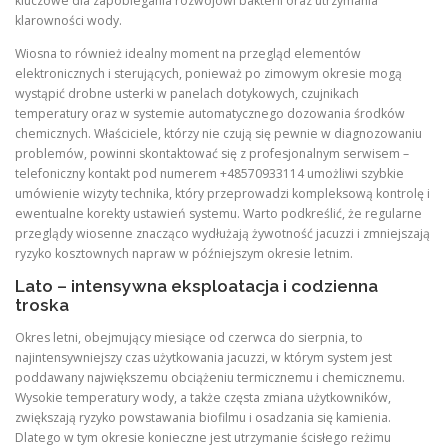
kluczowe dla zapobiegania rozwojowi bakterii oraz utrzymania
klarowności wody.
Wiosna to również idealny moment na przegląd elementów
elektronicznych i sterujących, ponieważ po zimowym okresie mogą
wystąpić drobne usterki w panelach dotykowych, czujnikach
temperatury oraz w systemie automatycznego dozowania środków
chemicznych. Właściciele, którzy nie czują się pewnie w diagnozowaniu
problemów, powinni skontaktować się z profesjonalnym serwisem –
telefoniczny kontakt pod numerem +48570933114 umożliwi szybkie
umówienie wizyty technika, który przeprowadzi kompleksową kontrolę i
ewentualne korekty ustawień systemu. Warto podkreślić, że regularne
przeglądy wiosenne znacząco wydłużają żywotność jacuzzi i zmniejszają
ryzyko kosztownych napraw w późniejszym okresie letnim.
Lato – intensywna eksploatacja i codzienna
troska
Okres letni, obejmujący miesiące od czerwca do sierpnia, to
najintensywniejszy czas użytkowania jacuzzi, w którym system jest
poddawany największemu obciążeniu termicznemu i chemicznemu.
Wysokie temperatury wody, a także częsta zmiana użytkowników,
zwiększają ryzyko powstawania biofilmu i osadzania się kamienia.
Dlatego w tym okresie konieczne jest utrzymanie ścisłego reżimu