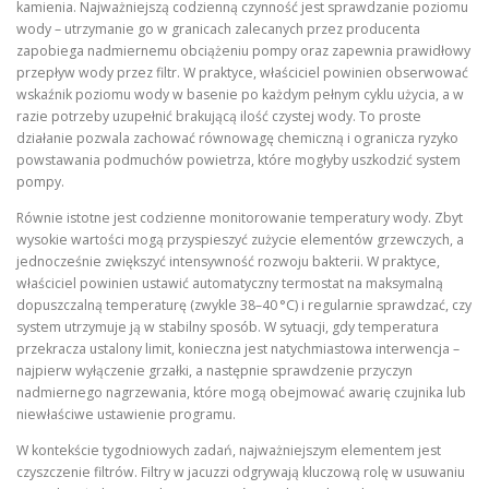
kamienia. Najważniejszą codzienną czynność jest sprawdzanie poziomu
wody – utrzymanie go w granicach zalecanych przez producenta
zapobiega nadmiernemu obciążeniu pompy oraz zapewnia prawidłowy
przepływ wody przez filtr. W praktyce, właściciel powinien obserwować
wskaźnik poziomu wody w basenie po każdym pełnym cyklu użycia, a w
razie potrzeby uzupełnić brakującą ilość czystej wody. To proste
działanie pozwala zachować równowagę chemiczną i ogranicza ryzyko
powstawania podmuchów powietrza, które mogłyby uszkodzić system
pompy.
Równie istotne jest codzienne monitorowanie temperatury wody. Zbyt
wysokie wartości mogą przyspieszyć zużycie elementów grzewczych, a
jednocześnie zwiększyć intensywność rozwoju bakterii. W praktyce,
właściciel powinien ustawić automatyczny termostat na maksymalną
dopuszczalną temperaturę (zwykle 38–40 °C) i regularnie sprawdzać, czy
system utrzymuje ją w stabilny sposób. W sytuacji, gdy temperatura
przekracza ustalony limit, konieczna jest natychmiastowa interwencja –
najpierw wyłączenie grzałki, a następnie sprawdzenie przyczyn
nadmiernego nagrzewania, które mogą obejmować awarię czujnika lub
niewłaściwe ustawienie programu.
W kontekście tygodniowych zadań, najważniejszym elementem jest
czyszczenie filtrów. Filtry w jacuzzi odgrywają kluczową rolę w usuwaniu