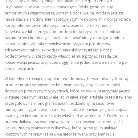
troski, aby zachować pełną funkcjonalność i bezpieczeństwo
użytkowania. W warunkach klimatycznych Polski, gdzie zmiany
temperatury i wilgotności są wyraźnie odczuwalne, woda w jacuzzi
może stać się środowiskiem sprzyjającym rozwojowi mikroorganizmów,
korozji elementów metalowych oraz osadzaniu się kamienia.
Niewłaściwe lub nieregularne podejście do czyszczenia i kontroli
parametrów chemicznych może skutkować nie tylko pogorszeniem
jakości kąpieli, ale także zwiększonym ryzykiem problemów
zdrowotnych, takich jak podrażnienia skóry czy infekcje dróg
oddechowych. Dlatego każdy właściciel musi przyjąć zasadę, że
konserwacja jacuzzi to proces ciągły, a nie jednorazowe działanie po
kilku miesiącach.
W kontekście rosnącej popularności domowych systemów hydroterapii,
producentom i serwisom technicznym zależy, aby ich klienci mieli
dostęp do przejrzystych wytycznych, które pozwolą im utrzymać jacuzzi
w stanie idealnym przez wiele lat. W niniejszym artykule przedstawiamy
szczegółowy harmonogram działań, podzielony na sezonowe,
miesięczne i tygodniowe czynności, a także omawiamy najważniejsze
aspekty techniczne, które każdy właściciel powinien znać. Dzięki temu
przewodnikowi, zarówno nowicjusze, jak i doświadczeni entuzjaści
jacuzzi, znajdą praktyczne wskazówki, które pomogą im uniknąć
kosztownych napraw i zapewnią nieprzerwaną przyjemność z