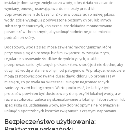
instalację domowego zmiękczacza wody, który działa na zasadzie
wymiany jonowej, usuwając twarde minerały przed ich
doprowadzeniem do basenu. Z kolei w obszarach o niskiej jakości
wody, gdzie występują podwyższone poziomy chloru lub innych
substancji chemicznych, konieczne jest dokładne monitorowanie
parametrów chemicznych, aby uniknąć nadmiernego utleniania i
podrażnień skóry.
Dodatkowo, woda z sieci może zawierać mikroorganizmy, które
przyczyniają się do rozwoju biofilmu w jacuzzi. W związku z tym,
regularne stosowanie środków dezynfekcyjnych, a także
przeprowadzanie cyklicznych płukanek (tzw. shock) jest niezbędne, aby
utrzymać wodę w stanie wolnym od patogenów. W praktyce, właściciele
mogą zastosować podawanie dużej dawki chloru lub bromu raz w
miesiącu, co pozwala na skuteczne usunięcie nagromadzonych
zanieczyszczeń biologicznych. Warto podkreślić, że każdy z tych
procesów powinien być dostosowany do specyfiki lokalnej wody, a w
razie wątpliwości, zaleca się skonsultowanie z lokalnym laboratorium lub
specjalistą ds. uzdatniania wody, aby dobrać optymalne rozwiązania i
uniknąć niepotrzebnych kosztów związanych z częstymi naprawami.
Bezpieczeństwo użytkowania:
Praktyczne wskazówki