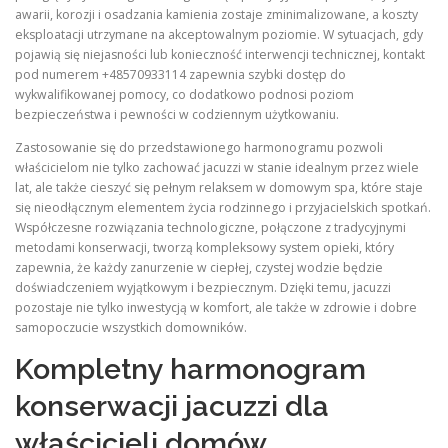
awarii, korozji i osadzania kamienia zostaje zminimalizowane, a koszty
eksploatacji utrzymane na akceptowalnym poziomie. W sytuacjach, gdy
pojawią się niejasności lub konieczność interwencji technicznej, kontakt
pod numerem +48570933114 zapewnia szybki dostęp do
wykwalifikowanej pomocy, co dodatkowo podnosi poziom
bezpieczeństwa i pewności w codziennym użytkowaniu.
Zastosowanie się do przedstawionego harmonogramu pozwoli
właścicielom nie tylko zachować jacuzzi w stanie idealnym przez wiele
lat, ale także cieszyć się pełnym relaksem w domowym spa, które staje
się nieodłącznym elementem życia rodzinnego i przyjacielskich spotkań.
Współczesne rozwiązania technologiczne, połączone z tradycyjnymi
metodami konserwacji, tworzą kompleksowy system opieki, który
zapewnia, że każdy zanurzenie w ciepłej, czystej wodzie będzie
doświadczeniem wyjątkowym i bezpiecznym. Dzięki temu, jacuzzi
pozostaje nie tylko inwestycją w komfort, ale także w zdrowie i dobre
samopoczucie wszystkich domowników.
Kompletny harmonogram
konserwacji jacuzzi dla
właścicieli domów