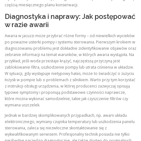
częścią miesięcznego planu konserwacji.
Diagnostyka i naprawy: Jak postępować
w razie awarii
Awaria w jacuzzi może przybrać różne formy – od niewielkich wycieków
po poważne usterki pompy i systemu sterowania. Pierwszym krokiem w
diagnozowaniu problemu jest dokładne zidentyfikowanie objawów oraz
zebranie informacji na temat warunków, w których awaria wystąpiła. Na
przykład, jeśli woda przestaje krążyć, najczęstszą przyczyną jest
zablokowanie filtra, uszkodzenie pompy lub utrata ciśnienia w układzie.
W sytuacji, gdy występuje nietypowy hałas, może to świadczyć o zużyciu
łożysk w pompie lub o problemach z silnikiem. Warto przy tym korzystać
z instrukcji obsługi urządzenia, w której producenci zazwyczaj opisują
typowe symptomy i proponują podstawowe czynności naprawcze,
które można wykonać samodzielnie, takie jak czyszczenie filtrów czy
wymiana uszczelek.
Jednak w bardziej skomplikowanych przypadkach, np. awarii układu
elektronicznego, wymiany czujnika temperatury lub uszkodzenia panelu
sterowania, zaleca się niezwłoczne skontaktowanie się z
wykwalifikowanym serwisem. Profesjonalny technik posiada nie tylko
niezbędne narzędzia diagnostyczne, ale także dostęp do oryginalnych