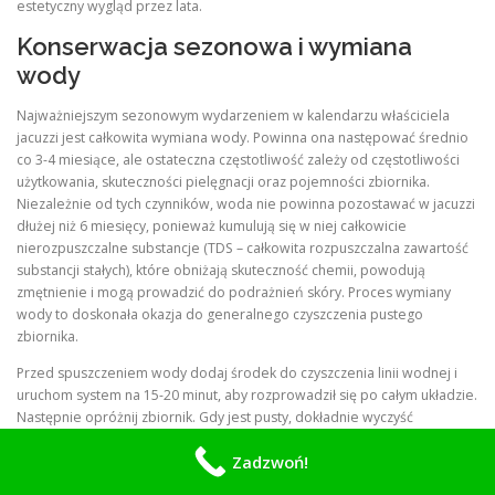
estetyczny wygląd przez lata.
Konserwacja sezonowa i wymiana
wody
Najważniejszym sezonowym wydarzeniem w kalendarzu właściciela
jacuzzi jest całkowita wymiana wody. Powinna ona następować średnio
co 3-4 miesiące, ale ostateczna częstotliwość zależy od częstotliwości
użytkowania, skuteczności pielęgnacji oraz pojemności zbiornika.
Niezależnie od tych czynników, woda nie powinna pozostawać w jacuzzi
dłużej niż 6 miesięcy, ponieważ kumulują się w niej całkowicie
nierozpuszczalne substancje (TDS – całkowita rozpuszczalna zawartość
substancji stałych), które obniżają skuteczność chemii, powodują
zmętnienie i mogą prowadzić do podrażnień skóry. Proces wymiany
wody to doskonała okazja do generalnego czyszczenia pustego
zbiornika.
Przed spuszczeniem wody dodaj środek do czyszczenia linii wodnej i
uruchom system na 15-20 minut, aby rozprowadził się po całym układzie.
Następnie opróżnij zbiornik. Gdy jest pusty, dokładnie wyczyść
powierzchnię akrylową lub ceramiczna miękką szmatką i łagodnym,
Zadzwoń!
nieabrazyjnym środkiem przeznaczonym do jacuzzi. Usuń osady z dysz,
przy użyciu specjalnej szczotki jeśli to konieczne. Sprawdź stan i czystość