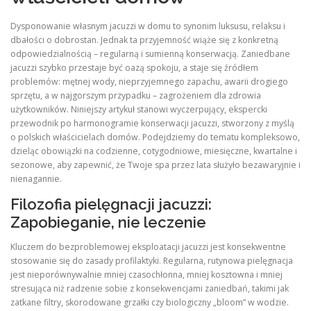
Dysponowanie własnym jacuzzi w domu to synonim luksusu, relaksu i
dbałości o dobrostan. Jednak ta przyjemność wiąże się z konkretną
odpowiedzialnością – regularną i sumienną konserwacją. Zaniedbane
jacuzzi szybko przestaje być oazą spokoju, a staje się źródłem
problemów: mętnej wody, nieprzyjemnego zapachu, awarii drogiego
sprzętu, a w najgorszym przypadku – zagrożeniem dla zdrowia
użytkowników. Niniejszy artykuł stanowi wyczerpujący, ekspercki
przewodnik po harmonogramie konserwacji jacuzzi, stworzony z myślą
o polskich właścicielach domów. Podejdziemy do tematu kompleksowo,
dzieląc obowiązki na codzienne, cotygodniowe, miesięczne, kwartalne i
sezonowe, aby zapewnić, że Twoje spa przez lata służyło bezawaryjnie i
nienagannie.
Filozofia pielęgnacji jacuzzi:
Zapobieganie, nie leczenie
Kluczem do bezproblemowej eksploatacji jacuzzi jest konsekwentne
stosowanie się do zasady profilaktyki. Regularna, rutynowa pielęgnacja
jest nieporównywalnie mniej czasochłonna, mniej kosztowna i mniej
stresująca niż radzenie sobie z konsekwencjami zaniedbań, takimi jak
zatkane filtry, skorodowane grzałki czy biologiczny „bloom” w wodzie.