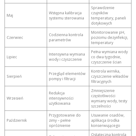
Sprawdzenie
Wstępna kalibracja
czujników
Maj
systemu sterowania
temperatury, paneli
dotykowych
Monitorowanie pH,
Codzienna kontrola
Czerwiec
poziomu dezynfekcji,
parametrów
temperatury
Pełna wymiana wody
Intensywna wymiana
Lipiec
co dwa tygodnie,
wody i czyszczenie
czyszczenie ścian
Kontrola wirnika,
Przegląd elementów
Sierpień
czyszczenie wkładów
pompy i filtracji
filtracyjnych
Zmniejszenie
Redukcja
częstotliwości
Wrzesień
intensywności
wymiany wody, testy
użytkowania
szczelności
Przygotowanie do
Usuwanie osadów,
Październik
zimy – pełne
aplikacja środka
opróżnienie
konserwującego
Ostateczna kontrola