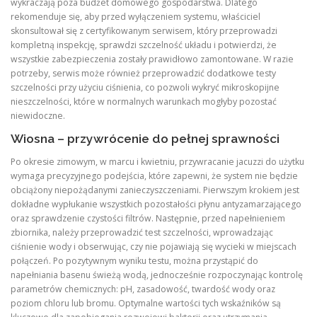
wykraczają poza budżet domowego gospodarstwa. Dlatego
rekomenduje się, aby przed wyłączeniem systemu, właściciel
skonsultował się z certyfikowanym serwisem, który przeprowadzi
kompletną inspekcję, sprawdzi szczelność układu i potwierdzi, że
wszystkie zabezpieczenia zostały prawidłowo zamontowane. W razie
potrzeby, serwis może również przeprowadzić dodatkowe testy
szczelności przy użyciu ciśnienia, co pozwoli wykryć mikroskopijne
nieszczelności, które w normalnych warunkach mogłyby pozostać
niewidoczne.
Wiosna – przywrócenie do pełnej sprawności
Po okresie zimowym, w marcu i kwietniu, przywracanie jacuzzi do użytku
wymaga precyzyjnego podejścia, które zapewni, że system nie będzie
obciążony niepożądanymi zanieczyszczeniami. Pierwszym krokiem jest
dokładne wypłukanie wszystkich pozostałości płynu antyzamarzającego
oraz sprawdzenie czystości filtrów. Następnie, przed napełnieniem
zbiornika, należy przeprowadzić test szczelności, wprowadzając
ciśnienie wody i obserwując, czy nie pojawiają się wycieki w miejscach
połączeń. Po pozytywnym wyniku testu, można przystąpić do
napełniania basenu świeżą wodą, jednocześnie rozpoczynając kontrolę
parametrów chemicznych: pH, zasadowość, twardość wody oraz
poziom chloru lub bromu. Optymalne wartości tych wskaźników są