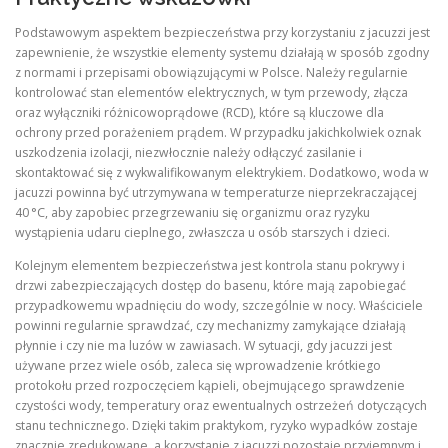
Podstawowym aspektem bezpieczeństwa przy korzystaniu z jacuzzi jest
zapewnienie, że wszystkie elementy systemu działają w sposób zgodny
z normami i przepisami obowiązującymi w Polsce. Należy regularnie
kontrolować stan elementów elektrycznych, w tym przewody, złącza
oraz wyłączniki różnicowoprądowe (RCD), które są kluczowe dla
ochrony przed porażeniem prądem. W przypadku jakichkolwiek oznak
uszkodzenia izolacji, niezwłocznie należy odłączyć zasilanie i
skontaktować się z wykwalifikowanym elektrykiem. Dodatkowo, woda w
jacuzzi powinna być utrzymywana w temperaturze nieprzekraczającej
40 °C, aby zapobiec przegrzewaniu się organizmu oraz ryzyku
wystąpienia udaru cieplnego, zwłaszcza u osób starszych i dzieci.
Kolejnym elementem bezpieczeństwa jest kontrola stanu pokrywy i
drzwi zabezpieczających dostęp do basenu, które mają zapobiegać
przypadkowemu wpadnięciu do wody, szczególnie w nocy. Właściciele
powinni regularnie sprawdzać, czy mechanizmy zamykające działają
płynnie i czy nie ma luzów w zawiasach. W sytuacji, gdy jacuzzi jest
używane przez wiele osób, zaleca się wprowadzenie krótkiego
protokołu przed rozpoczęciem kąpieli, obejmującego sprawdzenie
czystości wody, temperatury oraz ewentualnych ostrzeżeń dotyczących
stanu technicznego. Dzięki takim praktykom, ryzyko wypadków zostaje
znacznie zredukowane, a korzystanie z jacuzzi pozostaje przyjemnym i