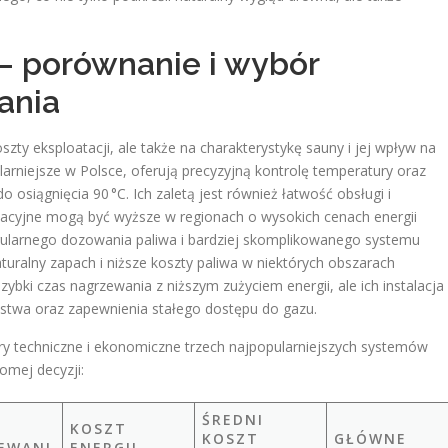
– porównanie i wybór
ania
ty eksploatacji, ale także na charakterystykę sauny i jej wpływ na
arniejsze w Polsce, oferują precyzyjną kontrolę temperatury oraz
 osiągnięcia 90 °C. Ich zaletą jest również łatwość obsługi i
tacyjne mogą być wyższe w regionach o wysokich cenach energii
gularnego dozowania paliwa i bardziej skomplikowanego systemu
turalny zapach i niższe koszty paliwa w niektórych obszarach
ybki czas nagrzewania z niższym zużyciem energii, ale ich instalacja
twa oraz zapewnienia stałego dostępu do gazu.
ry techniczne i ekonomiczne trzech najpopularniejszych systemów
omej decyzji:
ŚREDNI
KOSZT
KOSZT
GŁÓWNE
EWANI
ENERGII