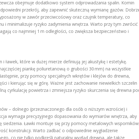
grzewcza obejmuje dodatkowo system odprowadzania spalin. Komin
odpowiedni przekrój, aby zapewnić skuteczną wymianę gazów. Dobrz
posażony w zawór przeciwcośowy oraz czujnik temperatury, co
 i minimalizuje ryzyko zadymienia wnętrza. Warto przy tym zwrócić
agają co najmniej 1 m odległości, co zwiększa bezpieczeństwo i
i ławek, które w dużej mierze definiują jej akustykę i estetykę.
 (najczęściej piankę poliuretanową o grubości 30 mm) na wszystkie
 Następnie, przy pomocy specjalnych wkrętów i klejów do drewna,
ści i kierując się w górę. Ważne jest zachowanie niewielkich szczelin
ną cyrkulację powietrza i zmniejsza ryzyko skurczenia się drewna po
mów – dolnego (przeznaczonego dla osób o niższym wzroście) i
rukcja wymaga precyzyjnego dopasowania do wymiarów wnętrza, aby
ę siedzenia. Ławki montuje się przy pomocy metalowych wsporników
łość konstrukcji. Warto zadbać o odpowiednie wygładzenie
ego, co nie tylko podkreśli naturalny wygląd drewna, ale także