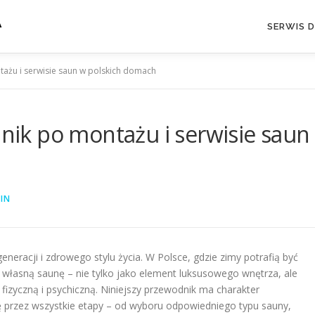
A
SERWIS 
żu i serwisie saun w polskich domach
k po montażu i serwisie saun
IN
racji i zdrowego stylu życia. W Polsce, gdzie zimy potrafią być
a własną saunę – nie tylko jako element luksusowego wnętrza, ale
fizyczną i psychiczną. Niniejszy przewodnik ma charakter
 przez wszystkie etapy – od wyboru odpowiedniego typu sauny,