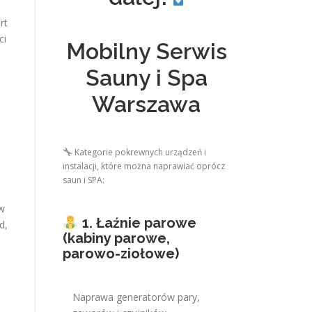
rt
ci
Mobilny Serwis
Sauny i Spa
Warszawa
Kategorie pokrewnych urządzeń i
instalacji, które można naprawiać oprócz
saun i SPA:
 w
1. Łaźnie parowe
d,
(kabiny parowe,
j
parowo-ziołowe)
Naprawa generatorów pary,