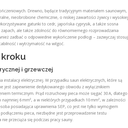
kończeniowych. Drewno, będące tradycyjnym materiałem saunowym,
ralne, nieobrobione chemicznie, o niskiej zawartości żywicy i wysokie
korzystywane gatunki to cedr, japońska cyprysik, a także sosna
ny zapach, ale także zdolność do równomiernego rozprowadzania
ównież zadbać o odpowiednie wykończenie podłogi – zazwyczaj stosu
abilność i wytrzymałość na wilgoć.
o kroku
trycznej i grzewczej
nstalacji elektrycznej. W przypadku saun elektrycznych, które są
zne jest zapewnienie dedykowanego obwodu z wyłącznikiem
eniem termicznym. Prąd rozruchowy pieca może sięgać 30 A, dlatego
 najmniej 6 mm², a w niektórych przypadkach 10 mm², w zależności
soba posiadająca uprawnienia SEP, co jest nie tylko wymogiem
podłączeniu pieca, niezbędne jest przeprowadzenie testu
a nie przeciąża się podczas pracy sauny.