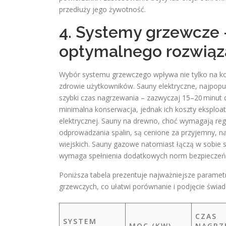
przedłuży jego żywotność.
4. Systemy grzewcze 
optymalnego rozwiąz
Wybór systemu grzewczego wpływa nie tylko na kosz
zdrowie użytkowników. Sauny elektryczne, najpopul
szybki czas nagrzewania – zazwyczaj 15–20 minut do
minimalna konserwacja, jednak ich koszty eksploa
elektrycznej. Sauny na drewno, choć wymagają re
odprowadzania spalin, są cenione za przyjemny, na
wiejskich. Sauny gazowe natomiast łączą w sobie sz
wymaga spełnienia dodatkowych norm bezpieczeńs
Poniższa tabela prezentuje najważniejsze paramet
grzewczych, co ułatwi porównanie i podjęcie świad
CZAS
SYSTEM
MOC (KW)
NAGRZ