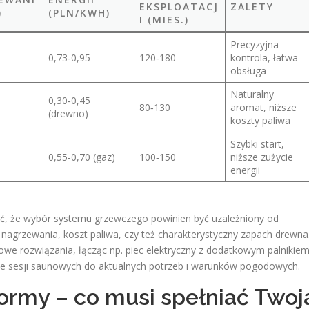
EKSPLOATACJ
ZALETY
)
(PLN/KWH)
I (MIES.)
Precyzyjna
0,73‑0,95
120‑180
kontrola, łatwa
obsługa
Naturalny
0,30‑0,45
80‑130
aromat, niższe
(drewno)
koszty paliwa
Szybki start,
0,55‑0,70 (gaz)
100‑150
niższe zużycie
energii
, że wybór systemu grzewczego powinien być uzależniony od
ć nagrzewania, koszt paliwa, czy też charakterystyczny zapach drewna
dowe rozwiązania, łącząc np. piec elektryczny z dodatkowym palnikie
e sesji saunowych do aktualnych potrzeb i warunków pogodowych.
normy – co musi spełniać Twoj