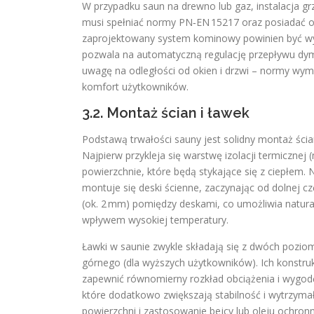
W przypadku saun na drewno lub gaz, instalacja 
musi spełniać normy PN‑EN 15217 oraz posiadać 
zaprojektowany system kominowy powinien być wy
pozwala na automatyczną regulację przepływu dymu
uwagę na odległości od okien i drzwi – normy wym
komfort użytkowników.
3.2. Montaż ścian i ławek
Podstawą trwałości sauny jest solidny montaż ścian 
Najpierw przykleja się warstwę izolacji termicznej
powierzchnie, które będą stykające się z ciepłem.
montuje się deski ścienne, zaczynając od dolnej czę
(ok. 2 mm) pomiędzy deskami, co umożliwia natural
wpływem wysokiej temperatury.
Ławki w saunie zwykle składają się z dwóch pozio
górnego (dla wyższych użytkowników). Ich konst
zapewnić równomierny rozkład obciążenia i wygod
które dodatkowo zwiększają stabilność i wytrzyma
powierzchni i zastosowanie bejcy lub oleju ochronn