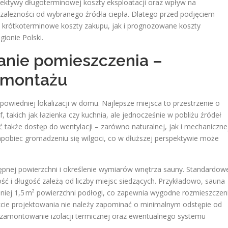
pektywy długoterminowej koszty eksploatacji oraz wpływ na
zależności od wybranego źródła ciepła. Dlatego przed podjęciem
o krótkoterminowe koszty zakupu, jak i prognozowane koszty
ionie Polski.
wanie pomieszczenia –
 montażu
wiedniej lokalizacji w domu. Najlepsze miejsca to przestrzenie o
ef, takich jak łazienka czy kuchnia, ale jednocześnie w pobliżu źródeł
ić także dostęp do wentylacji – zarówno naturalnej, jak i mechaniczne
apobiec gromadzeniu się wilgoci, co w dłuższej perspektywie może
ępnej powierzchni i określenie wymiarów wnętrza sauny. Standardow
ć i długość zależą od liczby miejsc siedzących. Przykładowo, sauna
iej 1,5 m² powierzchni podłogi, co zapewnia wygodne rozmieszczen
kcie projektowania nie należy zapominać o minimalnym odstępie od
 zamontowanie izolacji termicznej oraz ewentualnego systemu