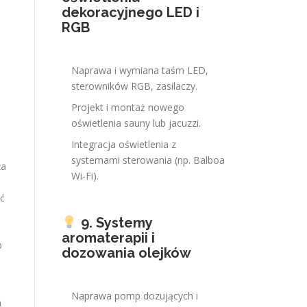
dekoracyjnego LED i
RGB
Naprawa i wymiana taśm LED,
sterowników RGB, zasilaczy.
Projekt i montaż nowego
oświetlenia sauny lub jacuzzi.
Integracja oświetlenia z
systemami sterowania (np. Balboa
za
Wi-Fi).
yć
9. Systemy
aromaterapii i
b
dozowania olejków
a
Naprawa pomp dozujących i
m