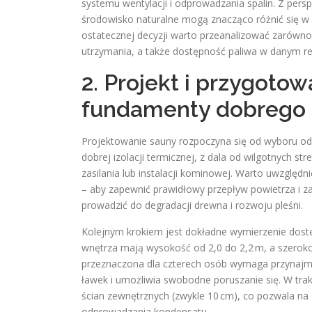
systemu wentylacji i odprowadzania spalin. Z pers
środowisko naturalne mogą znacząco różnić się w 
ostatecznej decyzji warto przeanalizować zarówn
utrzymania, a także dostępność paliwa w danym reg
2. Projekt i przygoto
fundamenty dobrego
Projektowanie sauny rozpoczyna się od wyboru odpo
dobrej izolacji termicznej, z dala od wilgotnych str
zasilania lub instalacji kominowej. Warto uwzględn
– aby zapewnić prawidłowy przepływ powietrza i z
prowadzić do degradacji drewna i rozwoju pleśni.
Kolejnym krokiem jest dokładne wymierzenie dost
wnętrza mają wysokość od 2,0 do 2,2 m, a szerokoś
przeznaczona dla czterech osób wymaga przynajmn
ławek i umożliwia swobodne poruszanie się. W tra
ścian zewnętrznych (zwykle 10 cm), co pozwala na
odprowadzania kondensatu.