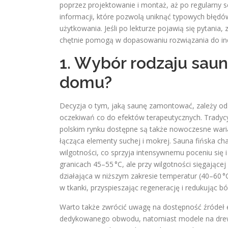
poprzez projektowanie i montaż, aż po regularny s
informacji, które pozwolą uniknąć typowych błędó
użytkowania. Jeśli po lekturze pojawią się pytani
chętnie pomogą w dopasowaniu rozwiązania do in
1. Wybór rodzaju sau
domu?
Decyzja o tym, jaką saunę zamontować, zależy od 
oczekiwań co do efektów terapeutycznych. Tradycy
polskim rynku dostępne są także nowoczesne waria
łącząca elementy suchej i mokrej. Sauna fińska cha
wilgotności, co sprzyja intensywnemu poceniu się 
granicach 45–55 °C, ale przy wilgotności sięgającej
działająca w niższym zakresie temperatur (40–60 °
w tkanki, przyspieszając regenerację i redukując b
Warto także zwrócić uwagę na dostępność źródeł e
dedykowanego obwodu, natomiast modele na drew