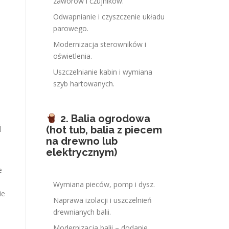
zaworów i czujników.
Odwapnianie i czyszczenie układu
parowego.
Modernizacja sterowników i
oświetlenia.
Uszczelnianie kabin i wymiana
szyb hartowanych.
2. Balia ogrodowa
j
(hot tub, balia z piecem
na drewno lub
elektrycznym)
e
Wymiana pieców, pomp i dysz.
ie
Naprawa izolacji i uszczelnień
drewnianych balii.
Modernizacja balii – dodanie