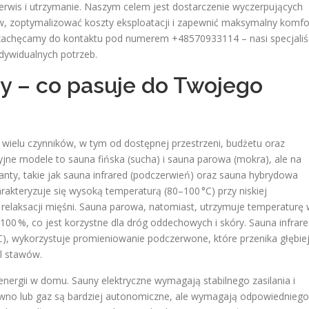
erwis i utrzymanie. Naszym celem jest dostarczenie wyczerpujących
w, zoptymalizować koszty eksploatacji i zapewnić maksymalny komfo
a, zachęcamy do kontaktu pod numerem +48570933114 – nasi specjaliś
dywidualnych potrzeb.
ny – co pasuje do Twojego
wielu czynników, w tym od dostępnej przestrzeni, budżetu oraz
jne modele to sauna fińska (sucha) i sauna parowa (mokra), ale na
nty, takie jak sauna infrared (podczerwień) oraz sauna hybrydowa
rakteryzuje się wysoką temperaturą (80–100 °C) przy niskiej
i relaksacji mięśni. Sauna parowa, natomiast, utrzymuje temperaturę
 100 %, co jest korzystne dla dróg oddechowych i skóry. Sauna infrare
C), wykorzystuje promieniowanie podczerwone, które przenika głębie
ól stawów.
nergii w domu. Sauny elektryczne wymagają stabilnego zasilania i
no lub gaz są bardziej autonomiczne, ale wymagają odpowiedniego