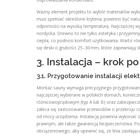
Ważny element projektu to wybór materiałów wy
musi spełniać określone kryteria: powinno być natu
odporności na wysoką temperaturę. Najczęściej wy
nordycka. Drewno to nie tylko estetyka i przyjem
ciepła, co podnosi komfort użytkowania. Warto r
się deski o grubości 25–30 mm, które zapewniają st
3. Instalacja – krok p
3.1. Przygotowanie instalacji elek
Montaż sauny wymaga precyzyjnego przygotowania i
najczęściej wybierane w polskich domach, koniec
różnicowoprądowym (typ A lub B) oraz zabezpiecz
zaleca się zastosowanie przewodów o przekroju co
od mocy urządzenia. Instalację powinna wykonać o
prawnym, ale także gwarancją bezpieczeństwa. Po 
obciążeniowego, aby upewnić się, że linia zasilając