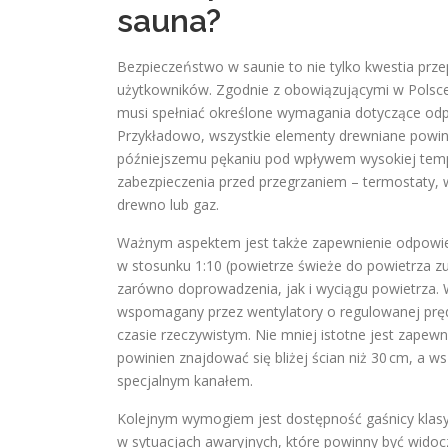
sauna?
Bezpieczeństwo w saunie to nie tylko kwestia prze
użytkowników. Zgodnie z obowiązującymi w Polsce
musi spełniać określone wymagania dotyczące odp
Przykładowo, wszystkie elementy drewniane powin
późniejszemu pękaniu pod wpływem wysokiej temp
zabezpieczenia przed przegrzaniem – termostaty, 
drewno lub gaz.
Ważnym aspektem jest także zapewnienie odpowied
w stosunku 1:10 (powietrze świeże do powietrza 
zarówno doprowadzenia, jak i wyciągu powietrza. 
wspomagany przez wentylatory o regulowanej prędk
czasie rzeczywistym. Nie mniej istotne jest zapew
powinien znajdować się bliżej ścian niż 30 cm, a 
specjalnym kanałem.
Kolejnym wymogiem jest dostępność gaśnicy klasy 
w sytuacjach awaryjnych, które powinny być widoc