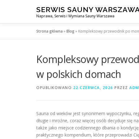
Przejdź
SERWIS SAUNY WARSZAW
do
Naprawa, Serwis i Wymiana Sauny Warszawa
treści
Strona główna
»
Blog
»
Kompleksowy przewodnik po monta
Kompleksowy przewodni
w polskich domach
OPUBLIKOWANO
22 CZERWCA, 2026
PRZEZ
ADM
Sauna od wieków jest synonimem wypoczynku, regene
długie i mroźne, coraz więcej osób decyduje się n
także jako miejsce codziennego dbania o kondycję 
praktycznego kompendium, które przeprowadzi Cię