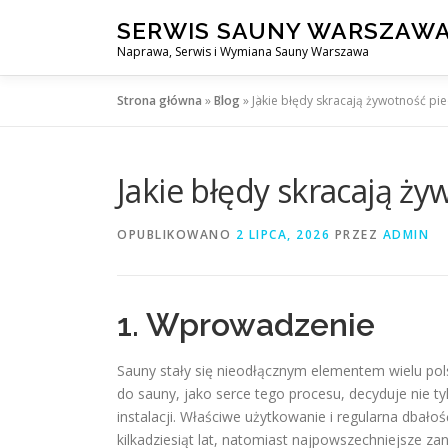
Przejdź
SERWIS SAUNY WARSZAW
do
Naprawa, Serwis i Wymiana Sauny Warszawa
treści
Strona główna
»
Blog
»
Jakie błędy skracają żywotność pi
Jakie błędy skracają ż
OPUBLIKOWANO
2 LIPCA, 2026
PRZEZ
ADMIN
1. Wprowadzenie
Sauny stały się nieodłącznym elementem wielu pol
do sauny, jako serce tego procesu, decyduje nie t
instalacji. Właściwe użytkowanie i regularna dba
kilkadziesiąt lat, natomiast najpowszechniejsze z