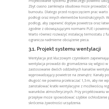
Projektowanie systemu grzewczego powinno uwzglę
Zbyt ciasno zamknięta obudowa może prowadzić d
burnoutu. Dlatego przed rozpoczęciem prac warto sp
podłogi oraz innych elementów konstrukcyjnych. W 
podłogi, aby zapewnić dopływ powietrza oraz łatw
zgodnie z obowiązującymi normami PUE i powinn
Warto również rozważyć instalację termostatu z f
ogranicza nadmierne obciążenie pieca.
3.1. Projekt systemu wentylacji
Wentylacja jest kluczowym czynnikiem zapewniając
wentylacja prowadzi do gromadzenia się wilgoci w o
zastosowanie dwóch oddzielnych kanałów wentylacy
wyprowadzający powietrze na zewnątrz. Kanały powi
długość nie powinna przekraczać 1,5 m, aby nie 
zainstalować kratki wentylacyjne z możliwością re
warunków atmosferycznych. Przy projektowaniu we
przepływ może spowodować szybkie ochłodzenie pi
skrócenia żywotności urządzenia.