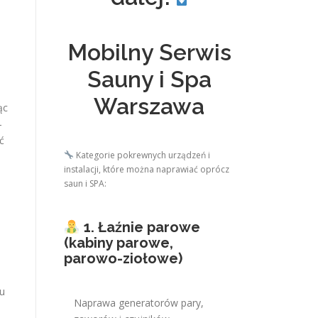
Mobilny Serwis
Sauny i Spa
Warszawa
ąc
–
ć
Kategorie pokrewnych urządzeń i
instalacji, które można naprawiać oprócz
saun i SPA:
1. Łaźnie parowe
(kabiny parowe,
parowo-ziołowe)
ku
Naprawa generatorów pary,