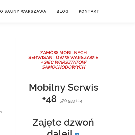
DO SAUNY WARSZAWA
BLOG
KONTAKT
ZAMÓW MO
BILNYCH
SERWISANTÓW W WARSZAWIE
+ SIEĆ WARSZTATÓW
SAMOCHODOWYCH
Mobilny Serwis
+48
570 933 114
ec
Zajęte dzwoń
dalej!