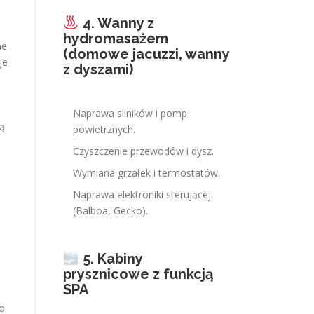
4. Wanny z
hydromasażem
ne
(domowe jacuzzi, wanny
je
z dyszami)
Naprawa silników i pomp
ą
powietrznych.
Czyszczenie przewodów i dysz.
Wymiana grzałek i termostatów.
Naprawa elektroniki sterującej
(Balboa, Gecko).
.
5. Kabiny
prysznicowe z funkcją
SPA
go