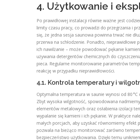
4. Użytkowanie i eksp
Po prawidłowej instalacji równie ważne jest codzi
limity czasu pracy, co prowadzi do przegrzania i
się, że jedna sesja saunowa powinna trwać nie dłu
przerwa na schłodzenie. Ponadto, nieprawidłowe po
ich nawilżanie – może powodować pękanie kamieni
używania detergentów chemicznych do czyszczeni
pieca. Regularne monitorowanie parametrów temp
reakcję w przypadku nieprawidłowości.
4.1. Kontrola temperatury i wilgot
Optymalna temperatura w saunie wynosi od 80 °C d
Zbyt wysoka wilgotność, spowodowana nadmierny
elementów metalowych oraz osłabienia izolacji te
wypalanie się kamieni i ich pękanie. W praktyce n
małych porcjach, aby uzyskać równomierny efekt 
pozwala na bieżąco monitorować zarówno temperatu
bezpieczeństwo użytkowania. Dzięki temu unikniem