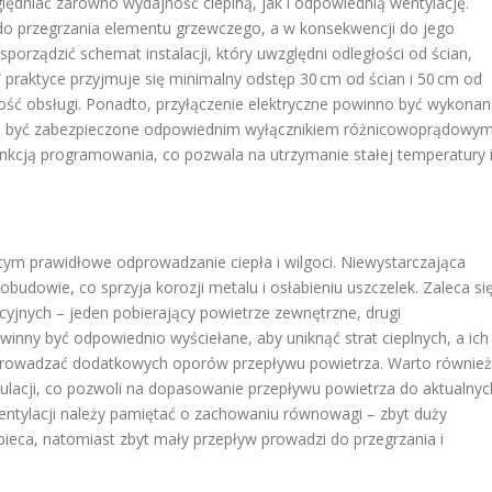
dniać zarówno wydajność cieplną, jak i odpowiednią wentylację.
o przegrzania elementu grzewczego, a w konsekwencji do jego
orządzić schemat instalacji, który uwzględni odległości od ścian,
praktyce przyjmuje się minimalny odstęp 30 cm od ścian i 50 cm od
ość obsługi. Ponadto, przyłączenie elektryczne powinno być wykona
o być zabezpieczone odpowiednim wyłącznikiem różnicowoprądowym
unkcją programowania, co pozwala na utrzymanie stałej temperatury 
ym prawidłowe odprowadzanie ciepła i wilgoci. Niewystarczająca
budowie, co sprzyja korozji metalu i osłabieniu uszczelek. Zaleca si
jnych – jeden pobierający powietrze zewnętrzne, drugi
nny być odpowiednio wyściełane, aby uniknąć strat cieplnych, a ich
wprowadzać dodatkowych oporów przepływu powietrza. Warto również
gulacji, co pozwoli na dopasowanie przepływu powietrza do aktualnyc
ntylacji należy pamiętać o zachowaniu równowagi – zbyt duży
eca, natomiast zbyt mały przepływ prowadzi do przegrzania i