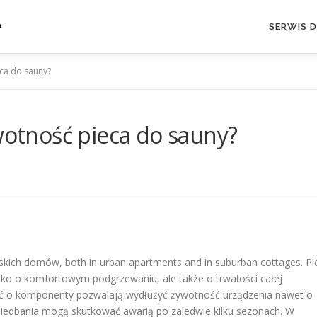
A
SERWIS 
eca do sauny?
ywotność pieca do sauny?
skich domów, both in urban apartments and in suburban cottages. Pi
ylko o komfortowym podgrzewaniu, ale także o trwałości całej
łość o komponenty pozwalają wydłużyć żywotność urządzenia nawet o
aniedbania mogą skutkować awarią po zaledwie kilku sezonach. W