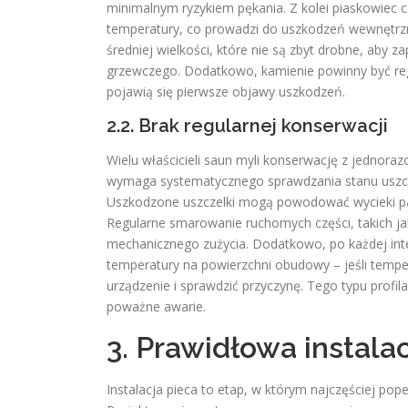
minimalnym ryzykiem pękania. Z kolei piaskowiec
temperatury, co prowadzi do uszkodzeń wewnętrz
średniej wielkości, które nie są zbyt drobne, aby 
grzewczego. Dodatkowo, kamienie powinny być reg
pojawią się pierwsze objawy uszkodzeń.
2.2. Brak regularnej konserwacji
Wielu właścicieli saun myli konserwację z jednor
wymaga systematycznego sprawdzania stanu uszcz
Uszkodzone uszczelki mogą powodować wycieki pary,
Regularne smarowanie ruchomych części, takich jak
mechanicznego zużycia. Dodatkowo, po każdej int
temperatury na powierzchni obudowy – jeśli tempe
urządzenie i sprawdzić przyczynę. Tego typu profi
poważne awarie.
3. Prawidłowa instala
Instalacja pieca to etap, w którym najczęściej pop