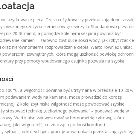
loatacja
enne użytkowanie pieca. Często użytkownicy przekraczają dopuszczal
 przyspieszonego zużycia elementów grzewczych. Standardowo przyjmu
żej niż 20‑30 minut, a pomiędzy kolejnymi sesjami powinna być
dlewanie kamieni – zarówno zbyt duże ilości wody, jak i zbyt rzadkie
 oraz nierównomierne rozprowadzanie ciepła. Warto również unikać
a powierzchni zewnętrznych, które mogą uszkodzić powłokę ochronn
eratury przy pomocy wbudowanego czujnika pozwala na szybką
ności
o 100 °C, a wilgotność powinna być utrzymana w przedziale 10‑20 %
m podawaniem wody na kamienie, może prowadzić do korozji
rmicznej. Z kolei zbyt niska wilgotność może powodować szybkie
ależy stosować technikę „delikatnego polewania” – podawać wodę w
parowy. Warto also zainwestować w termometrię cyfrową, która
rę, jak i wilgotność, co znacząco podnosi komfort i
y sytuacji, w których piec pracuje w warunkach przekraczających je