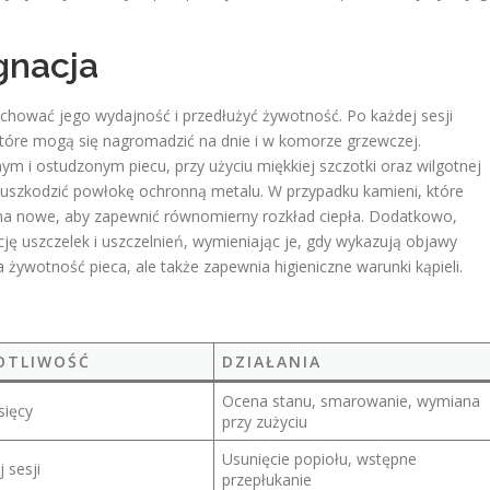
gnacja
achować jego wydajność i przedłużyć żywotność. Po każdej sesji
które mogą się nagromadzić na dnie i w komorze grzewczej.
m i ostudzonym piecu, przy użyciu miękkiej szczotki oraz wilgotnej
ą uszkodzić powłokę ochronną metalu. W przypadku kamieni, które
ć na nowe, aby zapewnić równomierny rozkład ciepła. Dodatkowo,
ę uszczelek i uszczelnień, wymieniając je, gdy wykazują objawy
a żywotność pieca, ale także zapewnia higieniczne warunki kąpieli.
OTLIWOŚĆ
DZIAŁANIA
Ocena stanu, smarowanie, wymiana
sięcy
przy zużyciu
Usunięcie popiołu, wstępne
 sesji
przepłukanie