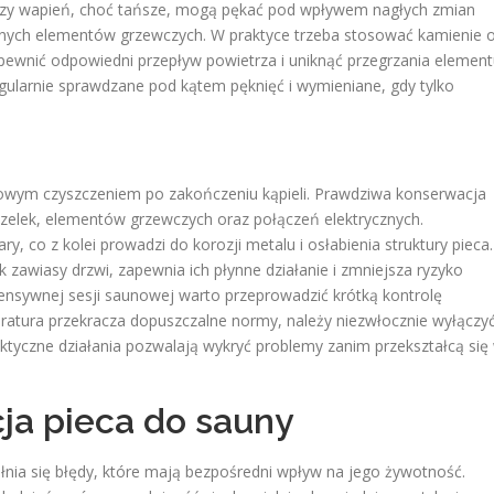
 czy wapień, choć tańsze, mogą pękać pod wpływem nagłych zmian
nych elementów grzewczych. W praktyce trzeba stosować kamienie 
zapewnić odpowiedni przepływ powietrza i uniknąć przegrzania elemen
ularnie sprawdzane pod kątem pęknięć i wymieniane, gdy tylko
azowym czyszczeniem po zakończeniu kąpieli. Prawdziwa konserwacja
elek, elementów grzewczych oraz połączeń elektrycznych.
 co z kolei prowadzi do korozji metalu i osłabienia struktury pieca.
 zawiasy drzwi, zapewnia ich płynne działanie i zmniejsza ryzyko
ensywnej sesji saunowej warto przeprowadzić krótką kontrolę
ratura przekracza dopuszczalne normy, należy niezwłocznie wyłączy
laktyczne działania pozwalają wykryć problemy zanim przekształcą się
cja pieca do sauny
ełnia się błędy, które mają bezpośredni wpływ na jego żywotność.