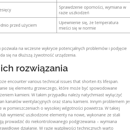
Sprawdzenie oporności, wymiana w
esięcy
razie uszkodzeń
Upewnienie się, że temperatura
dnio przed użyciem
mieści się w normie
 pozwala na wczesne wykrycie potencjalnych problemów i podjęcie
da się na dłuższą żywotność urządzenia.
ich rozwiązania
 encounter various technical issues that shorten its lifespan.
wanie się elementu grzewczego, które może być spowodowane
ążeniem kamieni. W takim przypadku należy natychmiast wyłączyć
stan kanałów wentylacyjnych oraz stanu kamieni. Innym problemem je
 w pomieszczeniach o wysokiej wilgotności powietrza. W takiej
 lub wymienić uszkodzone elementy na nowe, wykonane ze stali
gą prowadzić do niekontrolowanego podgrzewania – wymiana
awidłowe działanie. W razie wątpliwości technicznych warto