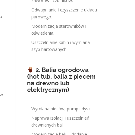
zaworów i czujników.
o
Odwapnianie i czyszczenie układu
tu
parowego.
Modernizacja sterowników i
oświetlenia.
Uszczelnianie kabin i wymiana
szyb hartowanych.
2. Balia ogrodowa
(hot tub, balia z piecem
na drewno lub
ć
elektrycznym)
 w
Wymiana pieców, pomp i dysz.
Naprawa izolacji i uszczelnień
drewnianych balii.
Modernizacja balii – dodanie