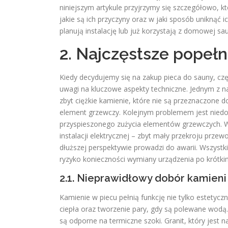
niniejszym artykule przyjrzymy się szczegółowo, k
jakie są ich przyczyny oraz w jaki sposób uniknąć 
planują instalację lub już korzystają z domowej s
2. Najczęstsze popeł
Kiedy decydujemy się na zakup pieca do sauny, czę
uwagi na kluczowe aspekty techniczne. Jednym z n
zbyt ciężkie kamienie, które nie są przeznaczone
element grzewczy. Kolejnym problemem jest niedo
przyspieszonego zużycia elementów grzewczych. W
instalacji elektrycznej – zbyt mały przekroju prz
dłuższej perspektywie prowadzi do awarii. Wszystki
ryzyko konieczności wymiany urządzenia po krótkim
2.1. Nieprawidłowy dobór kamieni
Kamienie w piecu pełnią funkcję nie tylko estety
ciepła oraz tworzenie pary, gdy są polewane wodą.
są odporne na termiczne szoki. Granit, który jest na