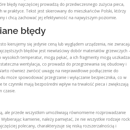
tóre błędy najczęściej prowadzą do przedwczesnego zużycia pieca,
ich w praktyce. Tekst jest skierowany do mieszkańców Polski, którzy
auny i chcą zachować jej efektywność na najwyższym poziomie.
niane błędy
sto kierujemy się jedynie ceną lub wyglądem urządzenia, nie zwracaj
ajczęstszych błędów jest niewłaściwy dobór materiałów grzewczych 
 do wysokich temperatur, mogą pękać, a ich fragmenty mogą uszkadza
stateczna wentylacja, co prowadzi do przegrzewania się obudowy i
arto również zwrócić uwagę na nieprawidłowe podłączenie do
ewodu może spowodować przegrzanie i wyłączanie bezpiecznika, co w
e te czynniki mają bezpośredni wpływ na trwałość pieca i zwiększają
 czasie.
czną, ale przede wszystkim umożliwiają równomierne rozprowadzanie
 Wybierając kamienie, należy pamiętać, że nie wszystkie rodzaje roc
jczęściej polecany, charakteryzuje się niską rozszerzalnością i