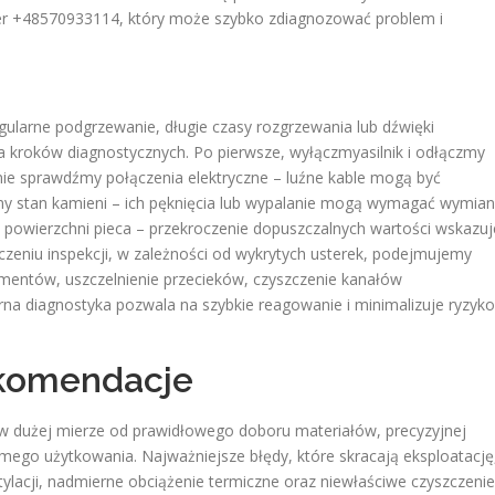
mer +48570933114, który może szybko zdiagnozować problem i
gularne podgrzewanie, długie czasy rozgrzewania lub dźwięki
a kroków diagnostycznych. Po pierwsze, wyłączmyasilnik i odłączmy
pnie sprawdźmy połączenia elektryczne – luźne kable mogą być
źmy stan kamieni – ich pęknięcia lub wypalanie mogą wymagać wymian
 powierzchni pieca – przekroczenie dopuszczalnych wartości wskazuj
czeniu inspekcji, w zależności od wykrytych usterek, podejmujemy
mentów, uszczelnienie przecieków, czyszczenie kanałów
na diagnostyka pozwala na szybkie reagowanie i minimalizuje ryzyko
ekomendacje
 dużej mierze od prawidłowego doboru materiałów, precyzyjnej
omego użytkowania. Najważniejsze błędy, które skracają eksploatację
tylacji, nadmierne obciążenie termiczne oraz niewłaściwe czyszczenie