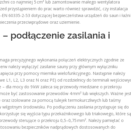
erzchni co najmniej 5 cm² lub zamontowanie małego wentylatora
rzed przystąpieniem do prac warto również sprawdzić, czy instalacja
‑EN 60335‑2‑53 dotyczącej bezpieczeństwa urządzeń do saun i łaźni
ieczenia przeciwprądowe oraz uziemienie.
 – podłączenie zasilania i
aga precyzyjnego wykonania połączeń elektrycznych zgodnie ze
rw należy wyłączyć zasilanie sauny przy głównym wyłączniku
apięcia przy pomocy miernika wielofunkcyjnego. Następnie należy
we L1, L2, L3 oraz N oraz PE) od rozdzielnicy do terminali wejściowy
 – dla mocy do 9 kW zaleca się przewody miedziane o przekroju
 może być zastosowanie przewodów 4 mm² lub większych. Ważne jest
e oraz izolowane za pomocą tulejek termokurczliwych lub taśmy
w wilgotnym środowisku. Po podłączeniu zasilania przystępuje się do
korzystuje się wyjścia typu przekaźnikowego lub triakowego, które s
przewody sterujące o przekroju 0,5–0,75 mm². Należy pamiętać o
zastosowaniu bezpieczników nadprądowych dostosowanych do