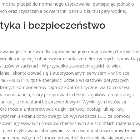
e, można przejść do normalnego użytkowania, pamiętając jednak o
ch oraz czyszczenia powierzchni panelu z kurzu i pary wodnej.
tyka i bezpieczeństwo
ania jest kluczowa dla zapewnienia jego długotrwałej i bezpieczne
 wizualną inspekcję obudowy oraz połączeń elektrycznych, sprawdzaj
zy luzów w zaciskach. W przypadku zauważenia jakichkolwiek
ilanie i skontaktować się z autoryzowanym serwisem – w Polsce
570933114, gdzie specjaliści udzielą wskazówek dotyczących
zonych komponentów. Oprócz kontroli fizycznej warto co sześć
w menu panelu, który przeprowadza testy czujników temperatury i
munikacji z modułami bezprzewodowymi. Wyniki tych testów są
 można zinterpretować dzięki instrukcji obsługi lub aplikacji
zyszczeniu ekranu dotykowego lub wyświetlacza LCD za pomocą
 stosować agresywnych środków chemicznych ani szorstkich materiałów
na jest użytkowana intensywnie, zaleca się dodatkowo sprawdzenie
ż nadmierna wilgotność może prowadzić do skraplania się wody na