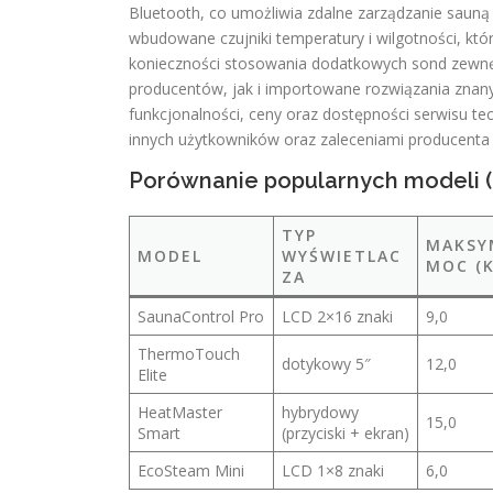
Bluetooth, co umożliwia zdalne zarządzanie sauną
wbudowane czujniki temperatury i wilgotności, kt
konieczności stosowania dodatkowych sond zewnę
producentów, jak i importowane rozwiązania znany
funkcjonalności, ceny oraz dostępności serwisu te
innych użytkowników oraz zaleceniami producenta
Porównanie popularnych modeli (
TYP
MAKSY
MODEL
WYŚWIETLAC
MOC (
ZA
SaunaControl Pro
LCD 2×16 znaki
9,0
ThermoTouch
dotykowy 5″
12,0
Elite
HeatMaster
hybrydowy
15,0
Smart
(przyciski + ekran)
EcoSteam Mini
LCD 1×8 znaki
6,0