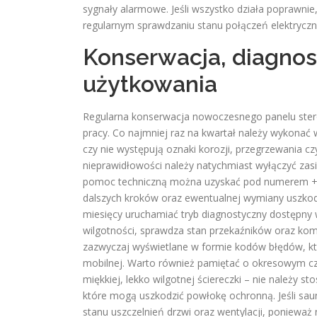
sygnały alarmowe. Jeśli wszystko działa poprawni
regularnym sprawdzaniu stanu połączeń elektryczny
Konserwacja, diagnos
użytkowania
Regularna konserwacja nowoczesnego panelu sterow
pracy. Co najmniej raz na kwartał należy wykonać
czy nie występują oznaki korozji, przegrzewania c
nieprawidłowości należy natychmiast wyłączyć zas
pomoc techniczną można uzyskać pod numerem +48
dalszych kroków oraz ewentualnej wymiany uszkod
miesięcy uruchamiać tryb diagnostyczny dostępny 
wilgotności, sprawdza stan przekaźników oraz ko
zazwyczaj wyświetlane w formie kodów błędów, które
mobilnej. Warto również pamiętać o okresowym c
miękkiej, lekko wilgotnej ściereczki – nie należy
które mogą uszkodzić powłokę ochronną. Jeśli sau
stanu uszczelnień drzwi oraz wentylacji, poniewa