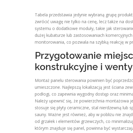
Tabela przedstawia jedynie wybraną grupę produk
zwrócić uwagę nie tylko na cenę, lecz także na d
systemu o dodatkowe moduły, takie jak sterowani
dużej kubaturze lub zastosowaniach komercyjnych 
monitorowania, co pozwala na szybką reakcję w 
Przygotowanie miejs
konstrukcyjne i wenty
Montaż panelu sterowania powinien być poprzedz
umieszczone. Najlepszą lokalizacją jest ściana z
podłogi, co zapewnia wygodny dostęp oraz minima
Należy upewnić się, że powierzchnia montażowa jes
stosuje się płyty ceramiczne, stal nierdzewną lu
sauny. Ważne jest również, aby w pobliżu nie zna
od grzałek i elementów grzewczych, co minimalizu
którym znajduje się panel, powinna być wystarcza