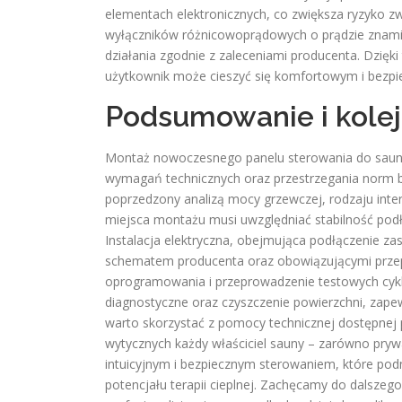
elementach elektronicznych, co zwiększa ryzyko 
wyłączników różnicowoprądowych o prądzie znami
działania zgodnie z zaleceniami producenta. Dzięk
użytkownik może cieszyć się komfortowym i bezpi
Podsumowanie i kolej
Montaż nowoczesnego panelu sterowania do sauny
wymagań technicznych oraz przestrzegania norm 
poprzedzony analizą mocy grzewczej, rodzaju inte
miejsca montażu musi uwzględniać stabilność pod
Instalacja elektryczna, obejmująca podłączenie za
schematem producenta oraz obowiązującymi przepi
oprogramowania i przeprowadzenie testowych cykli
diagnostyczne oraz czyszczenie powierzchni, zape
warto skorzystać z pomocy technicznej dostępne
wytycznych każdy właściciel sauny – zarówno pryw
intuicyjnym i bezpiecznym sterowaniem, które pod
potencjału terapii cieplnej. Zachęcamy do dalszeg