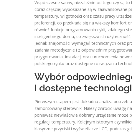
Współczesne sauny, niezależnie od tego czy są to
coraz częściej wyposażane są w zaawansowane pan
temperatury, wilgotności oraz czasu pracy urządz
preferencji, co przekłada się na większy komfort 
również funkcje programowania cykli, zdalnego ste
inteligentnego domu, co zwiększa ich użytecznoś
jednak znajomości wymagań technicznych oraz prz
zadania metodycznie i z odpowiednim przygotowani
przygotowania, instalacji oraz uruchomienia nowo
polskiego rynku oraz dostępne rozwiązania technol
Wybór odpowiedniego 
i dostępne technolog
Pierwszym etapem jest dokładna analiza potrzeb 
zamontowany sterownik. Należy zwrócić uwagę na
ponieważ niewłaściwie dobrany urządzenie może pro
regulacji temperatury. Kolejnym istotnym czynnikie
klasyczne przyciski i wyświetlacze LCD, podczas gd