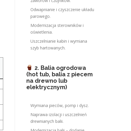
zaworów i czujników.
Odwapnianie i czyszczenie układu
parowego.
Modernizacja sterowników i
oświetlenia.
Uszczelnianie kabin i wymiana
szyb hartowanych.
2. Balia ogrodowa
N
(hot tub, balia z piecem
na drewno lub
elektrycznym)
Wymiana pieców, pomp i dysz.
Naprawa izolacji i uszczelnień
drewnianych balii.
Modernizacja balii – dodanie