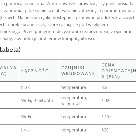
 za pomocą smartfona. Warto również sprawdzić, czy panel posiada
óre zapewniają dokładniejsze utrzymanie założonych parametrów bez
trznych. Na polskim rynku dostępne są zarówno produkty krajowych
ch marek europejskich, które różnią się pod względem
chnicznego. Przed podjęciem decyzji warto zapoznać się z opiniami
 sauny, aby uniknąć problemów kompatybilności.
tabela)
CENA
MALNA
CZUJNIKI
ŁĄCZNOŚĆ
ORIENTACYJ
KW)
WBUDOWANE
A (PLN)
brak
temperatura
850
temperatura,
Wi‑Fi, Bluetooth
1 420
wilgotność
Wi‑Fi
temperatura
1 150
brak
temperatura
620