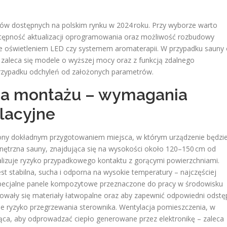
tów dostępnych na polskim rynku w 2024 roku. Przy wyborze warto
ostępność aktualizacji oprogramowania oraz możliwość rozbudowy
e oświetleniem LED czy systemem aromaterapii. W przypadku sauny 
zaleca się modele o wyższej mocy oraz z funkcją zdalnego
przypadku odchyleń od założonych parametrów.
ca montażu – wymagania
lacyjne
ony dokładnym przygotowaniem miejsca, w którym urządzenie będzi
ewnętrzna sauny, znajdująca się na wysokości około 120–150 cm od
lizuje ryzyko przypadkowego kontaktu z gorącymi powierzchniami.
t stabilna, sucha i odporna na wysokie temperatury – najczęściej
b specjalne panele kompozytowe przeznaczone do pracy w środowisku
jdowały się materiały łatwopalne oraz aby zapewnić odpowiedni odstę
je ryzyko przegrzewania sterownika. Wentylacja pomieszczenia, w
jąca, aby odprowadzać ciepło generowane przez elektronikę – zaleca