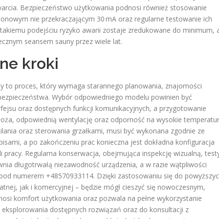
zwarcia. Bezpieczeństwo użytkowania podnosi również stosowanie
onowym nie przekraczającym 30 mA oraz regularne testowanie ich
i takiemu podejściu ryzyko awarii zostaje zredukowane do minimum, 
ecznym seansem sauny przez wiele lat.
ne kroki
 to proces, który wymaga starannego planowania, znajomości
bezpieczeństwa. Wybór odpowiedniego modelu powinien być
rfejsu oraz dostępnych funkcji komunikacyjnych, a przygotowanie
łoża, odpowiednią wentylację oraz odporność na wysokie temperatur
silania oraz sterowania grzałkami, musi być wykonana zgodnie ze
sami, a po zakończeniu prac konieczna jest dokładna konfiguracja
 pracy. Regularna konserwacja, obejmująca inspekcję wizualną, test
wnia długotrwałą niezawodność urządzenia, a w razie wątpliwości
j pod numerem +48570933114. Dzięki zastosowaniu się do powyższy
atnej, jak i komercyjnej – będzie mógł cieszyć się nowoczesnym,
nosi komfort użytkowania oraz pozwala na pełne wykorzystanie
o eksplorowania dostępnych rozwiązań oraz do konsultacji z