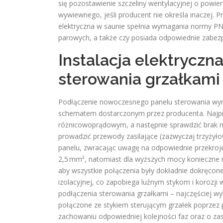
się pozostawienie szczeliny wentylacyjnej o powi
wywiewnego, jeśli producent nie określa inaczej. P
elektryczna w saunie spełnia wymagania normy PN
parowych, a także czy posiada odpowiednie zabezp
Instalacja elektryczna
sterowania grzałkami
Podłączenie nowoczesnego panelu sterowania wym
schematem dostarczonym przez producenta. Najpie
różnicowoprądowym, a następnie sprawdzić brak n
prowadzić przewody zasilające (zazwyczaj trzyżyło
panelu, zwracając uwagę na odpowiednie przekroje
2,5 mm², natomiast dla wyższych mocy konieczne
aby wszystkie połączenia były dokładnie dokręcon
izolacyjnej, co zapobiega luźnym stykom i korozji 
podłączenia sterowania grzałkami – najczęściej wy
połączone ze stykiem sterującym grzałek poprzez 
zachowaniu odpowiedniej kolejności faz oraz o 