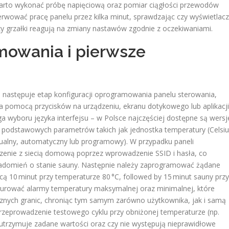
arto wykonać próbę napięciową oraz pomiar ciągłości przewodów
serwować pracę panelu przez kilka minut, sprawdzając czy wyświetlacz
y grzałki reagują na zmiany nastawów zgodnie z oczekiwaniami.
mowania i pierwsze
j następuje etap konfiguracji oprogramowania panelu sterowania,
 pomocą przycisków na urządzeniu, ekranu dotykowego lub aplikacji
 wyboru języka interfejsu – w Polsce najczęściej dostępne są wersj
ia podstawowych parametrów takich jak jednostka temperatury (Celsi
anualny, automatyczny lub programowy). W przypadku paneli
zenie z siecią domową poprzez wprowadzenie SSID i hasła, co
iadomień o stanie sauny. Następnie należy zaprogramować żądane
cą 10 minut przy temperaturze 80 °C, followed by 15 minut sauny przy
igurować alarmy temperatury maksymalnej oraz minimalnej, które
cznych granic, chroniąc tym samym zarówno użytkownika, jak i samą
 przeprowadzenie testowego cyklu przy obniżonej temperaturze (np.
 utrzymuje zadane wartości oraz czy nie występują nieprawidłowe