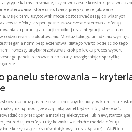
 tradycyjne kabiny drewniane, czy nowoczesne konstrukcje zewnętrzn
ele sterowania, które umożliwiają precyzyjne regulowanie
enia. Dzięki temu użytkownik może dostosować sesję do własnych
oraz lepsze efekty terapeutyczne. Nowoczesne sterowniki oferują
rowania za pomocą aplikacji mobilnej oraz integracji z systemami
ć w codziennym eksploatowaniu. Montaż takiego urządzenia wymaga
estrzegania norm bezpieczeństwa, dlatego warto podejść do tego
em. Poniższy artykuł przedstawia krok po kroku proces wyboru,
czesnego panelu sterowania do sauny, uwzględniając specyfikę
ogiczne.
panelu sterowania – kryteri
ie
użytkownika oraz parametrów technicznych sauny, w której ma zosta
 maksymalną moc grzewczą, jaką panel będzie mógł sterować,
wadzić do przeciążenia instalacji elektrycznej lub niewystarczającej
m jest rodzaj interfejsu użytkownika – niektóre modele oferują
y inne korzystają z ekranów dotykowych oraz łączności Wi‑Fi lub