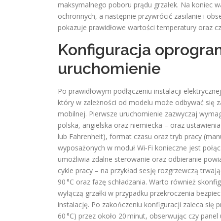
maksymalnego poboru prądu grzałek. Na koniec w
ochronnych, a następnie przywrócić zasilanie i ob
pokazuje prawidłowe wartości temperatury oraz cz
Konfiguracja oprogra
uruchomienie
Po prawidłowym podłączeniu instalacji elektryczne
który w zależności od modelu może odbywać się za
mobilnej. Pierwsze uruchomienie zazwyczaj wymaga
polska, angielska oraz niemiecka – oraz ustawien
lub Fahrenheit), format czasu oraz tryb pracy (m
wyposażonych w moduł Wi‑Fi konieczne jest połąc
umożliwia zdalne sterowanie oraz odbieranie pow
cykle pracy – na przykład sesję rozgrzewczą trwają
90 °C oraz fazę schładzania. Warto również skonf
wyłączą grzałki w przypadku przekroczenia bezpie
instalację. Po zakończeniu konfiguracji zaleca się
60 °C) przez około 20 minut, obserwując czy panel