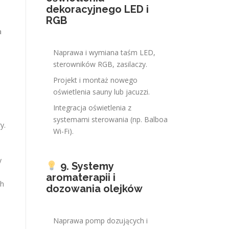
dekoracyjnego LED i
RGB
a
Naprawa i wymiana taśm LED,
sterowników RGB, zasilaczy.
Projekt i montaż nowego
oświetlenia sauny lub jacuzzi.
Integracja oświetlenia z
systemami sterowania (np. Balboa
y.
Wi-Fi).
y
9. Systemy
aromaterapii i
ch
dozowania olejków
Naprawa pomp dozujących i