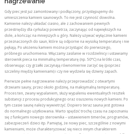
nagrzewanie
Gdy piec jest już zamontowany i podłączony, przystępujemy do
umieszczenia kamieni saunowych. To nie jest czynność dowolna.
Kamienie należy układać ciasno, ale z zachowaniem pewnych
przestriędzy dla cyrkulacji powietrza, zaczynając od największych na
dole, a kończąc na mniejszych u góry. Należy używać wyłącznie kamieni
przeznaczonych do saun, które są odporne na wysoką temperaturę i nie
pękają. Po ułożeniu kamieni można przystąpić do pierwszego,
próbnego uruchomienia. Włączamy zasilanie w rozdzielnicy i ustawiamy
sterownik pieca na minimalną temperaturę (np. 50°C) na krótki czas,
obserwując czy grzałki zaczynają równomiernie żarzyć się (poprzez
szczeliny między kamieniami) i czy nie wydziela się dziwny zapach.
Pierwsze pełne nagrzewanie należy przeprowadzić z otwartymi
drzwiami sauny, przez około godzinę, na maksymalną temperaturę.
Proces ten, zwany wypalaniem, służy wypaleniu ewentualnych resztek
substancji z procesu produkcyjnego oraz osuszeniu nowych kamieni. Po
tym czasie saunę należy wywietrzyć. Dopiero teraz sauna jest gotowa
do normalnego użytkowania. Warto spędzić trochę czasu na zapoznaniu
się z funkcjami nowego sterownika – ustawieniem timerów, programów,
zabezpieczeń dzieci itp. Pamiętaj, że nowy piec, szczególnie z nowymi
kamieniami, może charakteryzować się nieco innym charakterem