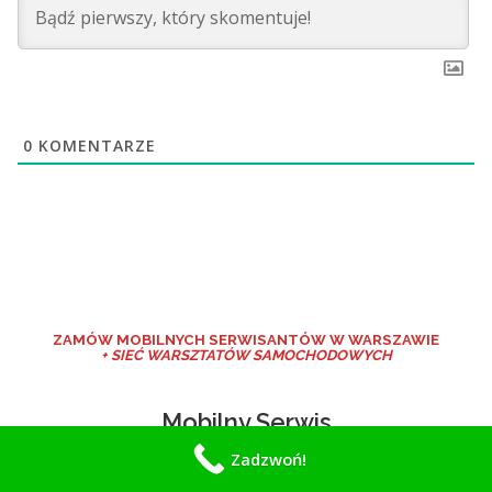
0
KOMENTARZE
ZAMÓW MO
BILNYCH SERWISANTÓW W WARSZAWIE
+ SIEĆ WARSZTATÓW SAMOCHODOWYCH
Mobilny Serwis
+48
570 933 114
Zadzwoń!