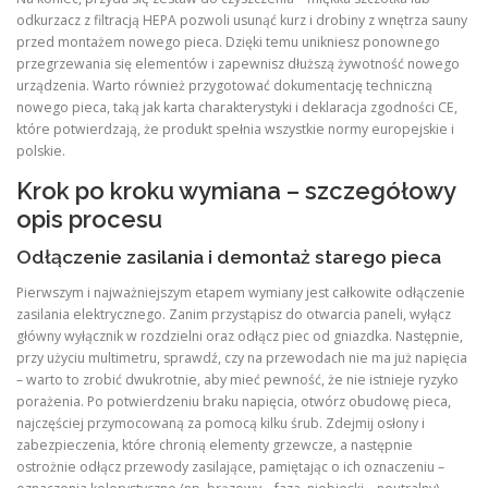
odkurzacz z filtracją HEPA pozwoli usunąć kurz i drobiny z wnętrza sauny
przed montażem nowego pieca. Dzięki temu unikniesz ponownego
przegrzewania się elementów i zapewnisz dłuższą żywotność nowego
urządzenia. Warto również przygotować dokumentację techniczną
nowego pieca, taką jak karta charakterystyki i deklaracja zgodności CE,
które potwierdzają, że produkt spełnia wszystkie normy europejskie i
polskie.
Krok po kroku wymiana – szczegółowy
opis procesu
Odłączenie zasilania i demontaż starego pieca
Pierwszym i najważniejszym etapem wymiany jest całkowite odłączenie
zasilania elektrycznego. Zanim przystąpisz do otwarcia paneli, wyłącz
główny wyłącznik w rozdzielni oraz odłącz piec od gniazdka. Następnie,
przy użyciu multimetru, sprawdź, czy na przewodach nie ma już napięcia
– warto to zrobić dwukrotnie, aby mieć pewność, że nie istnieje ryzyko
porażenia. Po potwierdzeniu braku napięcia, otwórz obudowę pieca,
najczęściej przymocowaną za pomocą kilku śrub. Zdejmij osłony i
zabezpieczenia, które chronią elementy grzewcze, a następnie
ostrożnie odłącz przewody zasilające, pamiętając o ich oznaczeniu –