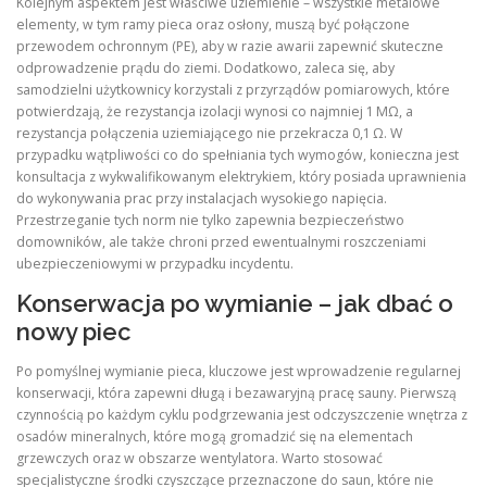
Kolejnym aspektem jest właściwe uziemienie – wszystkie metalowe
elementy, w tym ramy pieca oraz osłony, muszą być połączone
przewodem ochronnym (PE), aby w razie awarii zapewnić skuteczne
odprowadzenie prądu do ziemi. Dodatkowo, zaleca się, aby
samodzielni użytkownicy korzystali z przyrządów pomiarowych, które
potwierdzają, że rezystancja izolacji wynosi co najmniej 1 MΩ, a
rezystancja połączenia uziemiającego nie przekracza 0,1 Ω. W
przypadku wątpliwości co do spełniania tych wymogów, konieczna jest
konsultacja z wykwalifikowanym elektrykiem, który posiada uprawnienia
do wykonywania prac przy instalacjach wysokiego napięcia.
Przestrzeganie tych norm nie tylko zapewnia bezpieczeństwo
domowników, ale także chroni przed ewentualnymi roszczeniami
ubezpieczeniowymi w przypadku incydentu.
Konserwacja po wymianie – jak dbać o
nowy piec
Po pomyślnej wymianie pieca, kluczowe jest wprowadzenie regularnej
konserwacji, która zapewni długą i bezawaryjną pracę sauny. Pierwszą
czynnością po każdym cyklu podgrzewania jest odczyszczenie wnętrza z
osadów mineralnych, które mogą gromadzić się na elementach
grzewczych oraz w obszarze wentylatora. Warto stosować
specjalistyczne środki czyszczące przeznaczone do saun, które nie