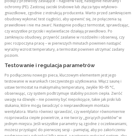
podłącz przewody zasilające – najpierw fazę, następnie neutralny i
ochronny (PE). Zastosuj zaciski śrubowe lub złącza typu wtykowo-
gniazdkowe, zgodnie z instrukcją producenta. Warto przed zamknięciem
obudowy wykonać test ciągłości, aby upewnić się, że połączenia są
prawidłowe i nie ma zwarć. Następnie podłącz termostat, sprawdzając,
czy wszystkie przyciski i wyświetlacze działają prawidłowo. Po
zamknięciu obudowy, przywróć zasilanie w rozdzielni i obserwuj, czy
piec rozpoczyna pracę – w pierwszych minutach powinien nastąpić
wyraźny wzrost temperatury, a termostat powinien utrzymać zadany
poziom.
Testowanie i regulacja parametrów
Po podłączeniu nowego pieca, kluczowym elementem jest jego
testowanie w warunkach rzeczywistego użytkowania. Włącz saunę i
ustaw termostat na maksymalną temperaturę, zwykle 90–95 °C,
obserwując, czy system podtrzymuje stabilny poziom ciepła. Zwróć
uwagę na dźwięki – nie powinny być niepokojące, takie jak piski lub
stukania, które mogą świadczyć o nieprawidłowym montażu
wentylatora. Warto również sprawdzić, czy wentylator równomiernie
rozprowadza ciepłe powietrze, a nie tworzy „gorących punktów” w
jednym miejscu. Jeśli wszystkie parametry są zgodne z oczekiwaniami,
możesz przystąpić do pierwszej sesji – pamiętaj, aby po zakończeniu
podgrzewania odczekać kilka minut, a następnie wyłączyć system, aby