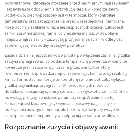
poliuretanowej, chroniąca otoczenie przed nadmiernym nagrzewaniem
i zapewniająca odpowiednią dystrybucję ciepła w komorze sauny.
Dodatkowo, piec wyposażony jest w termostat, który kontroluje
temperaturę, oraz zabezpieczenia przeciwprzepięciowe i termiczne,
które odcinają zasilanie w razie niebezpiecznych sytuacji. Całość jest
zamknięta w metalowej ramie, co umożliwia montaż w dowolnym
miejscu wnętrza sauny – zazwyczaj przy jednej ze ścian, w odległości
zapewniającej swobodny przepływ powietrza.
Zasada działania jest stosunkowo prosta: po włączeniu zasilania, grzałka
zaczyna się nagrzewać, co podnosi temperaturę powietrza w komorze.
Powietrze jest następnie wymuszane przez wentylator, który
równomiernie rozprowadza ciepło, zapewniając komfortowy i stabilny
klimat. Termostat monitoruje temperaturę i w razie potrzeby wyłącza
grzałkę, aby uniknąć przegrzania. W nowoczesnych modelach,
dodatkowo stosuje się systemy sterowania z wyświetlaczem LCD, które
pozwalają precyzyjnie ustawić parametry sesji. Zrozumienie tej
konstrukcji jest kluczowe, gdyż wymiana pieca wymaga nie tylko
podłączenia nowego elementu, ale także weryfikacji, czy wszystkie
zabezpieczenia i komponenty współpracują ze sobą prawidłowo.
Rozpoznanie zużycia i objawy awarii