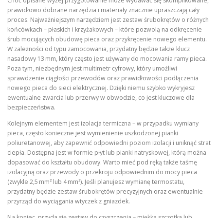
Choć opisane wyżej przygotowanie może wydawać się skomplikowane,
prawidłowo dobrane narzędzia i materiały znacznie upraszczają cały
proces. Najważniejszym narzędziem jest zestaw śrubokrętów o różnych
końcówkach – płaskich i krzyżakowych – które pozwolą na odkręcenie
śrub mocujących obudowę pieca oraz przykręcenie nowego elementu.
W zależności od typu zamocowania, przydatny będzie także klucz
nasadowy 13 mm, który często jest używany do mocowania ramy pieca.
Poza tym, niezbędnym jest multimetr cyfrowy, który umożliwi
sprawdzenie ciągłości przewodów oraz prawidłowości podłączenia
nowego pieca do sieci elektrycznej. Dzięki niemu szybko wykryjesz
ewentualne zwarcia lub przerwy w obwodzie, co jest kluczowe dla
bezpieczeństwa.
Kolejnym elementem jest izolacja termiczna – w przypadku wymiany
pieca, często konieczne jest wymienienie uszkodzonej pianki
poliuretanowej, aby zapewnić odpowiedni poziom izolacji i uniknąć strat
ciepła. Dostępna jest w formie płyt lub pianki natryskowej, którą można
dopasować do kształtu obudowy. Warto mieć pod ręką także taśmę
izolacyjną oraz przewody o przekroju odpowiednim do mocy pieca
(zwykle 2,5 mm² lub 4 mm²). Jeśli planujesz wymianę termostatu,
przydatny będzie zestaw śrubokrętów precyzyjnych oraz ewentualnie
przyrząd do wyciągania wtyczek z gniazdek.
Na koniec, przyda się zestaw do czyszczenia – miękka szczotka lub