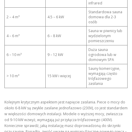
infrared
Standardowa sauna
2 – 4 m³
4.5 – 6 kW
domowa dla 2-3
osób
Sauna w piwnicy lub
4 – 6 m³
6 – 8 kW
wydzielonym
pomieszczeniu
Duża sauna
6 – 10 m³
9 – 12 kW
ogrodowa lub w
domowym SPA
Sauny komercyjne,
wymagają często
> 10 m³
15 kW i więcej
trójfazowego
zasilania
Kolejnym krytycznym aspektem jest napięcie zasilania. Piece o mocy do
około 6-8 kW są zwykle zasilane jednofazowo (230V), co jest standardem
w większości domowych instalacji. Modele o wyższej mocy, zwłaszcza
od 9-10 kW wzwyż, wymagają już przyłącza trójfazowego (400V).
Koniecznie sprawdź, jaką instalację masz doprowadzoną do skrzynki
przy saunie. Ponadto, zwróć uwagę na wymiary fizyczne nowego pieca –