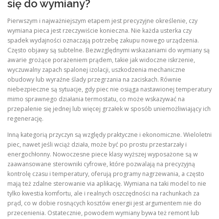
się do wymiany?
Pierwszym i najważniejszym etapem jest precyzyjne określenie, czy
wymiana pieca jest rzeczywiście konieczna. Nie każda usterka czy
spadek wydajności oznaczają potrzebę zakupu nowego urządzenia.
Często objawy są subtelne. Bezwzględnymi wskazaniami do wymiany są
awarie grożące porażeniem prądem, takie jak widoczne iskrzenie,
wyczuwalny zapach spalonej izolacji, uszkodzenia mechaniczne
obudowy lub wyraźne ślady przegrzania na zaciskach. Równie
niebezpieczne są sytuacje, gdy piec nie osiąga nastawionej temperatury
mimo sprawnego działania termostatu, co może wskazywać na
przepalenie się jednej lub więcej grzałek w sposób uniemożliwiający ich
regenerację.
Inną kategorią przyczyn są względy praktyczne i ekonomiczne. Wieloletni
piec, nawet jeśli wciąż działa, może być po prostu przestarzały i
energochłonny. Nowoczesne piece klasy wyższej wyposażone są w
zaawansowane sterowniki cyfrowe, które pozwalają na precyzyjną
kontrolę czasu i temperatury, oferują programy nagrzewania, a często
mają też zdalne sterowanie via aplikację. Wymiana na taki model to nie
tylko kwestia komfortu, ale i realnych oszczędności na rachunkach za
prąd, co w dobie rosnących kosztów energii jest argumentem nie do
przecenienia. Ostatecznie, powodem wymiany bywa też remont lub