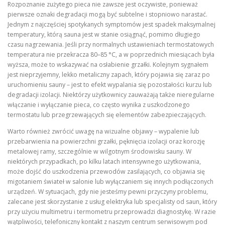
Rozpoznanie zużytego pieca nie zawsze jest oczywiste, ponieważ
pierwsze oznaki degradacji mogą być subtelne i stopniowo narastać.
Jednym z najczęściej spotykanych symptomów jest spadek maksymalnej
temperatury, którą sauna jest w stanie osiągnąć, pomimo długiego
czasu nagrzewania. Jeśli przy normalnych ustawieniach termostatowych
temperatura nie przekracza 80–85 °C, a w poprzednich miesiącach była
wyższa, może to wskazywać na osłabienie grzałki. Kolejnym sygnałem
jest nieprzyjemny, lekko metaliczny zapach, który pojawia się zaraz po
uruchomieniu sauny – jest to efekt wypalania się pozostałości kurzu lub
degradacji izolacji. Niektórzy użytkownicy zauważają także nieregularne
włączanie i wyłączanie pieca, co często wynika z uszkodzonego
termostatu lub przegrzewających się elementów zabezpieczających.
Warto również zwrócić uwagę na wizualne objawy – wypalenie lub
przebarwienia na powierzchni grzałki, pęknięcia izolacji oraz korozję
metalowej ramy, szczególnie w wilgotnym środowisku sauny. W
niektórych przypadkach, po kilku latach intensywnego użytkowania,
może dojść do uszkodzenia przewodów zasilających, co objawia się
migotaniem świateł w salonie lub wyłączaniem się innych podłączonych
urządzeń. W sytuacjach, gdy nie jesteśmy pewni przyczyny problemu,
zalecane jest skorzystanie z usług elektryka lub specjalisty od saun, który
przy użyciu multimetru i termometru przeprowadzi diagnostykę. W razie
wątpliwości, telefoniczny kontakt z naszym centrum serwisowym pod