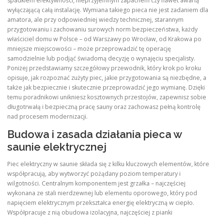
spadkiem efektywności, nieprzyjemnym zapachem czy nawet awarią
wyłączającą całą instalację. Wymiana takiego pieca nie jest zadaniem dla
amatora, ale przy odpowiedniej wiedzy technicznej, starannym
przygotowaniu i zachowaniu surowych norm bezpieczeństwa, każdy
właściciel domu w Polsce – od Warszawy po Wrocław, od Krakowa po
mniejsze miejscowości – może przeprowadzić tę operację
samodzielnie lub podjąć świadomą decyzję o wynajęciu specjalisty.
Poniżej przedstawiamy szczegółowy przewodnik, który krok po kroku
opisuje, jak rozpoznać zużyty piec, jakie przygotowania są niezbędne, a
także jak bezpiecznie i skutecznie przeprowadzić jego wymianę. Dzięki
temu poradnikowi unikniesz kosztownych przestojów, zapewnisz sobie
długotrwałą i bezpieczną pracę sauny oraz zachowasz pełną kontrolę
nad procesem modernizacji.
Budowa i zasada działania pieca w
saunie elektrycznej
Piec elektryczny w saunie składa się z kilku kluczowych elementów, które
współpracują, aby wytworzyć pożądany poziom temperatury i
wilgotności. Centralnym komponentem jest grzałka – najczęściej
wykonana ze stali nierdzewnej lub elementu oporowego, który pod
napięciem elektrycznym przekształca energię elektryczną w ciepło.
Współpracuje z nią obudowa izolacyjna, najczęściej z pianki