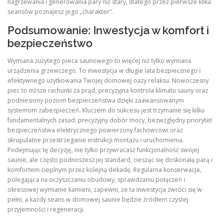
nagrzewania i generowania pary niż stary, dlatego przez pierwsze kilka
seansów poznajesz jego „charakter”.
Podsumowanie: Inwestycja w komfort i
bezpieczeństwo
Wymiana zużytego pieca saunowego to więcej niż tylko wymiana
urządzenia grzewczego. To inwestycja w długie lata bezpiecznego i
efektywnego użytkowania Twojej domowej oazy relaksu. Nowoczesny
piec to niższe rachunki za prąd, precyzyjna kontrola klimatu sauny oraz
podniesiony poziom bezpieczeństwa dzięki zaawansowanym
systemom zabezpieczeń. Kluczem do sukcesu jest trzymanie się kilku
fundamentalnych zasad: precyzyjny dobór mocy, bezwzględny priorytet
bezpieczeństwa elektrycznego powierzony fachowcowi oraz
skrupulatne przestrzeganie instrukcji montażu i uruchomienia.
Podejmując tę decyzję, nie tylko przywracasz funkcjonalność swojej
saunie, ale często podnoszesz jej standard, ciesząc się doskonałą parą i
komfortem cieplnym przez kolejną dekadę. Regularna konserwacja,
polegająca na oczyszczaniu obudowy, sprawdzaniu połączeń i
okresowej wymianie kamieni, zapewni, że ta inwestycja zwróci się w
pełni, a każdy seans w domowej saunie będzie źródłem czystej
przyjemności i regeneracji.