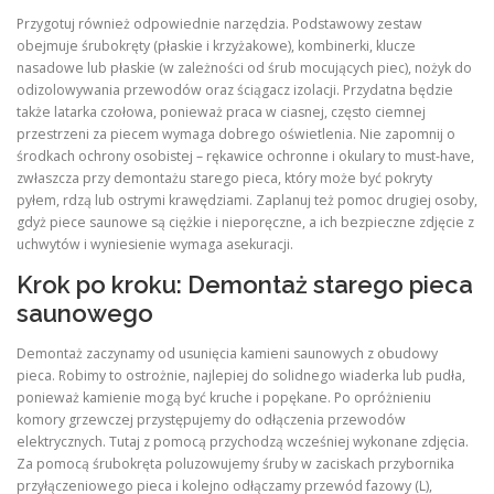
Przygotuj również odpowiednie narzędzia. Podstawowy zestaw
obejmuje śrubokręty (płaskie i krzyżakowe), kombinerki, klucze
nasadowe lub płaskie (w zależności od śrub mocujących piec), nożyk do
odizolowywania przewodów oraz ściągacz izolacji. Przydatna będzie
także latarka czołowa, ponieważ praca w ciasnej, często ciemnej
przestrzeni za piecem wymaga dobrego oświetlenia. Nie zapomnij o
środkach ochrony osobistej – rękawice ochronne i okulary to must-have,
zwłaszcza przy demontażu starego pieca, który może być pokryty
pyłem, rdzą lub ostrymi krawędziami. Zaplanuj też pomoc drugiej osoby,
gdyż piece saunowe są ciężkie i nieporęczne, a ich bezpieczne zdjęcie z
uchwytów i wyniesienie wymaga asekuracji.
Krok po kroku: Demontaż starego pieca
saunowego
Demontaż zaczynamy od usunięcia kamieni saunowych z obudowy
pieca. Robimy to ostrożnie, najlepiej do solidnego wiaderka lub pudła,
ponieważ kamienie mogą być kruche i popękane. Po opróżnieniu
komory grzewczej przystępujemy do odłączenia przewodów
elektrycznych. Tutaj z pomocą przychodzą wcześniej wykonane zdjęcia.
Za pomocą śrubokręta poluzowujemy śruby w zaciskach przybornika
przyłączeniowego pieca i kolejno odłączamy przewód fazowy (L),