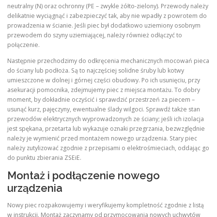
neutralny (N) oraz ochronny (PE – zwykle żółto-zielony). Przewody należy
delikatnie wyciągnąć i zabezpieczyć tak, aby nie wpadły z powrotem do
prowadzenia w ścianie. Jeśli piec był dodatkowo uziemiony osobnym
przewodem do szyny uziemiającej, należy również odłączyć to
połączenie.
Następnie przechodzimy do odkręcenia mechanicznych mocowań pieca
do ściany lub podłoża. Są to najczęściej solidne śruby lub kotwy
umieszczone w dolnej i górnej części obudowy. Po ich usunięciu, przy
asekuracji pomocnika, zdejmujemy piec z miejsca montażu. To dobry
moment, by dokładnie oczyścić i sprawdzić przestrzeń za piecem –
usunąć kurz, pajęczyny, ewentualne ślady wilgoci. Sprawdź także stan
przewodów elektrycznych wyprowadzonych ze ściany; jeśli ich izolacja
jest spękana, przetarta lub wykazuje oznaki przegrzania, bezwzględnie
należy je wymienić przed montażem nowego urządzenia. Stary piec
należy zutylizować zgodnie z przepisami o elektrośmieciach, oddając go
do punktu zbierania ZSEiE.
Montaż i podłączenie nowego
urządzenia
Nowy piec rozpakowujemy i weryfikujemy kompletność zgodnie z listą
w instrukcji. Montaż zaczynamy od przymocowania nowych uchwytów