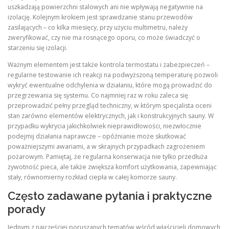
uszkadzają powierzchni stalowych ani nie wpływają negatywnie na
izolację. Kolejnym krokiem jest sprawdzanie stanu przewodów
zasilających – co kilka miesięcy, przy użyciu multimetru, należy
zweryfikować, czy nie ma rosnącego oporu, co może świadczyć o
starzeniu się izolacji.
Ważnym elementem jest także kontrola termostatu i zabezpieczeń –
regularne testowanie ich reakcji na podwyższoną temperaturę pozwoli
wykryć ewentualne odchylenia w działaniu, które mogą prowadzić do
przegrzewania się systemu. Co najmniej raz w roku zaleca się
przeprowadzić pełny przegląd techniczny, w którym specjalista oceni
stan zarówno elementów elektrycznych, jak i konstrukcyjnych sauny. W
przypadku wykrycia jakichkolwiek nieprawidłowości, niezwłocznie
podejmij działania naprawcze – opóźnianie może skutkować
poważniejszymi awariami, a w skrajnych przypadkach zagrożeniem
pożarowym. Pamiętaj, że regularna konserwacja nie tylko przedłuża
żywotność pieca, ale także zwiększa komfort użytkowania, zapewniając
stały, równomierny rozkład ciepła w całej komorze sauny.
Często zadawane pytania i praktyczne
porady
Jednym z najczęściej poruszanych tematów wśród właścicieli domowych