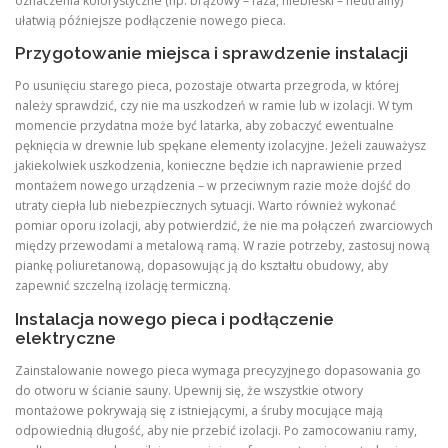
oznaczenia kolorystyczne (np. brązowy – faza, niebieski – neutralny)
ułatwią późniejsze podłączenie nowego pieca.
Przygotowanie miejsca i sprawdzenie instalacji
Po usunięciu starego pieca, pozostaje otwarta przegroda, w której
należy sprawdzić, czy nie ma uszkodzeń w ramie lub w izolacji. W tym
momencie przydatna może być latarka, aby zobaczyć ewentualne
pęknięcia w drewnie lub spękane elementy izolacyjne. Jeżeli zauważysz
jakiekolwiek uszkodzenia, konieczne będzie ich naprawienie przed
montażem nowego urządzenia – w przeciwnym razie może dojść do
utraty ciepła lub niebezpiecznych sytuacji. Warto również wykonać
pomiar oporu izolacji, aby potwierdzić, że nie ma połączeń zwarciowych
między przewodami a metalową ramą. W razie potrzeby, zastosuj nową
piankę poliuretanową, dopasowując ją do kształtu obudowy, aby
zapewnić szczelną izolację termiczną.
Instalacja nowego pieca i podłączenie
elektryczne
Zainstalowanie nowego pieca wymaga precyzyjnego dopasowania go
do otworu w ścianie sauny. Upewnij się, że wszystkie otwory
montażowe pokrywają się z istniejącymi, a śruby mocujące mają
odpowiednią długość, aby nie przebić izolacji. Po zamocowaniu ramy,