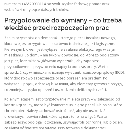
numerem +48570933114 pozwoli uzyskać fachową pomoc oraz
wskazówki dotyczące dalszych kroków.
Przygotowanie do wymiany – co trzeba
wiedzieć przed rozpoczęciem prac
Zanim przystąpisz do demontażu starego pieca i instalacji nowego,
kluczowe jest przygotowanie zarówno techniczne, jak i logistyczne.
Pierwszym krokiem jest wyłączenie zasilania elektrycznego w całym
mieszkaniu lub domu – nie tylko w obwodzie, do którego podłączony
jest piec, lecz także w głównym wyłączniku, aby zapobiec
przypadkowemu przywróceniu napięcia podczas pracy. Warto
sprawdzić, czy w mieszkaniu istnieje wyłącznik różnicowoprądowy (RCD),
który dodatkowo zabezpiecza przed porażeniem prądem. Po
wyłączeniu prądu, odczekaj kilka minut, aby elementy grzewcze ostygły,
co zmniejsza ryzyko oparzeń i uszkodzenia delikatnych części.
Kolejnym etapem jest przygotowanie miejsca pracy – w zależności od
konstrukcji sauny, może być konieczne usunięcie paneli lub osłon, które
chronią piec. Należy zachować ostrożność, aby nie uszkodzić
drewnianych powierzchni, które są narażone na wilgoć. Warto
zabezpieczyć podłogę i otoczenie, używając folii ochronnej lub płócien,
co ułatwi późniejsze sprzątanie. Przygotowanie dokumentacji