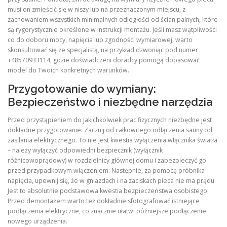
musi on zmieścić się w niszy lub na przeznaczonym miejscu, z
zachowaniem wszystkich minimalnych odległości od ścian palnych, które
są rygorystycznie określone w instrukcji montażu. Jeśli masz wątpliwości
co do doboru mocy, napięcia lub zgodności wymiarowej, warto
skonsultować się ze specjalistą, na przykład dzwoniąc pod numer
+48570933114, gdzie doświadczeni doradcy pomogą dopasować
model do Twoich konkretnych warunków.
Przygotowanie do wymiany:
Bezpieczeństwo i niezbędne narzędzia
Przed przystąpieniem do jakichkolwiek prac fizycznych niezbędne jest
dokładne przygotowanie. Zacznij od całkowitego odłączenia sauny od
zasilania elektrycznego. To nie jest kwestia wyłączenia włącznika światła
– należy wyłączyć odpowiedni bezpiecznik (wyłącznik
różnicowoprądowy) w rozdzielnicy głównej domu i zabezpieczyć go
przed przypadkowym włączeniem. Następnie, za pomocą próbnika
napięcia, upewnij się, że w gniazdach i na zaciskach pieca nie ma prądu.
Jest to absolutnie podstawowa kwestia bezpieczeństwa osobistego.
Przed demontażem warto też dokładnie sfotografować istniejące
podłączenia elektryczne, co znacznie ułatwi późniejsze podłączenie
nowego urządzenia.