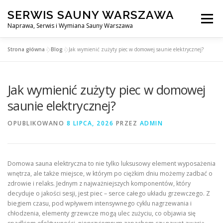
Przejdź
SERWIS SAUNY WARSZAWA
do
Menu
treści
Naprawa, Serwis i Wymiana Sauny Warszawa
Strona główna
»
Blog
»
Jak wymienić zużyty piec w domowej saunie elektrycznej?
SERWIS DO SAUNY WARSZAWA
BLOG
KONTAKT
Jak wymienić zużyty piec w domowej
saunie elektrycznej?
OPUBLIKOWANO
8 LIPCA, 2026
PRZEZ
ADMIN
Domowa sauna elektryczna to nie tylko luksusowy element wyposażenia
wnętrza, ale także miejsce, w którym po ciężkim dniu możemy zadbać o
zdrowie i relaks. Jednym z najważniejszych komponentów, który
decyduje o jakości sesji, jest piec – serce całego układu grzewczego. Z
biegiem czasu, pod wpływem intensywnego cyklu nagrzewania i
chłodzenia, elementy grzewcze mogą ulec zużyciu, co objawia się