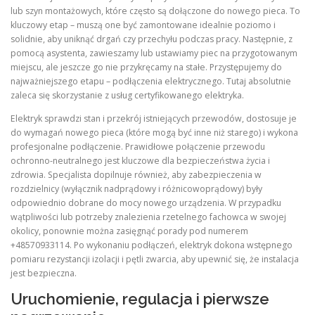
lub szyn montażowych, które często są dołączone do nowego pieca. To
kluczowy etap – muszą one być zamontowane idealnie poziomo i
solidnie, aby uniknąć drgań czy przechyłu podczas pracy. Następnie, z
pomocą asystenta, zawieszamy lub ustawiamy piec na przygotowanym
miejscu, ale jeszcze go nie przykręcamy na stałe. Przystępujemy do
najważniejszego etapu – podłączenia elektrycznego. Tutaj absolutnie
zaleca się skorzystanie z usług certyfikowanego elektryka.
Elektryk sprawdzi stan i przekrój istniejących przewodów, dostosuje je
do wymagań nowego pieca (które mogą być inne niż starego) i wykona
profesjonalne podłączenie. Prawidłowe połączenie przewodu
ochronno-neutralnego jest kluczowe dla bezpieczeństwa życia i
zdrowia. Specjalista dopilnuje również, aby zabezpieczenia w
rozdzielnicy (wyłącznik nadprądowy i różnicowoprądowy) były
odpowiednio dobrane do mocy nowego urządzenia. W przypadku
wątpliwości lub potrzeby znalezienia rzetelnego fachowca w swojej
okolicy, ponownie można zasięgnąć porady pod numerem
+48570933114. Po wykonaniu podłączeń, elektryk dokona wstępnego
pomiaru rezystancji izolacji i pętli zwarcia, aby upewnić się, że instalacja
jest bezpieczna.
Uruchomienie, regulacja i pierwsze