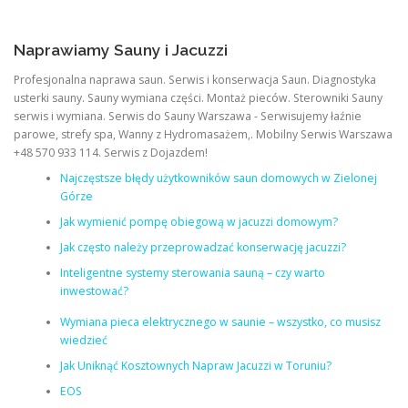
Naprawiamy Sauny i Jacuzzi
Profesjonalna naprawa saun. Serwis i konserwacja Saun. Diagnostyka
usterki sauny. Sauny wymiana części. Montaż pieców. Sterowniki Sauny
serwis i wymiana. Serwis do Sauny Warszawa - Serwisujemy łaźnie
parowe, strefy spa, Wanny z Hydromasażem,. Mobilny Serwis Warszawa
+48 570 933 114. Serwis z Dojazdem!
Najczęstsze błędy użytkowników saun domowych w Zielonej
Górze
Jak wymienić pompę obiegową w jacuzzi domowym?
Jak często należy przeprowadzać konserwację jacuzzi?
Inteligentne systemy sterowania sauną – czy warto
inwestować?
Wymiana pieca elektrycznego w saunie – wszystko, co musisz
wiedzieć
Jak Uniknąć Kosztownych Napraw Jacuzzi w Toruniu?
EOS