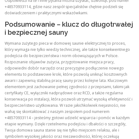
Odpowiedzi na te i inne pytania można uzyskać, dzwoniąc pod numer
+48570933114, gdzie nasz zespół specjalistów chętnie podzieli się
doświadczeniem i praktycznymi wskazówkami.
Podsumowanie – klucz do długotrwałej
i bezpiecznej sauny
Wymiana zużytego pieca w domowej saunie elektrycznej to proces,
który wymaga nie tylko wiedzy technicznej, ale także konsekwentnego
podejścia do bezpieczeństwa i norm obowiązujących w Polsce.
Rozpoznanie objawów zużycia, przygotowanie miejsca pracy,
odpowiedni dobór narzędzi oraz precyzyjne podłączenie nowego
elementu to podstawowe kroki, które pozwolą uniknąć kosztownych
awarii i zapewnią stabilną pracę sauny przez kolejne lata. Kluczowym
elementem jest zachowanie pełnej zgodności z przepisami, takimi jak
certyfikaty CE, wyłączniki nadprądowe oraz RCD, a także regularna
konserwacja po instalacji, która pozwoli utrzymać wysoką efektywność i
bezpieczeństwo użytkowania. W razie jakichkolwiek niejasności, nie
wahaj się skontaktować z naszym zespołem pod numerem
+48570933114 – jesteśmy gotowi udzielić wsparcia i pomóc w każdym
etapie wymiany. Dzięki rzetelnemu podejściu i dbałości o szczegóły,
Twoja domowa sauna stanie się nie tylko miejscem relaksu, ale i
symbolem wysokiej jakości oraz niezawodności, której oczekują