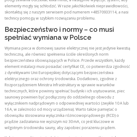
elementy mogły się schłodzić. W razie jakichkolwiek nieprawidłowości,
skontaktuj się z naszym serwisem pod numerem +48570933114, a nasi
technicy pomogą w szybkim rozwiązaniu problemu.
Bezpieczeństwo i normy – co musi
spełniać wymiana w Polsce
Wymiana pieca w domowej saunie elektrycznej nie jest jedynie kwestią
techniczną, ale również spełnienia ściśle określonych norm
bezpieczeństwa obowiązujących w Polsce. Przede wszystkim, każdy
element instalacji musi posiadać certyfikat CE, co potwierdza zgodność
z dyrektywami Unii Europejskiej dotyczącymi bezpieczeństwa
elektrycznego oraz ochrony środowiska. Dodatkowo, zgodnie z
Rozporządzeniem Ministra Infrastruktury w sprawie warunków
technicznych, które powinny spełniać budynki i ich usytuowanie, piec
saunowy powinien być podłączony do oddzielnego obwodu z
wyłącznikiem nadprądowym o odpowiedniej wartości (zwykle 10 A lub
16 A, w zależności od mocy urządzenia). Warto także pamiętać o
obowiązku stosowania wyłącznika różnicowoprądowego (RCD) o
prądzie zadziałania nie wyższym niż 30 mA, co jest kluczowe w
wilgotnym środowisku sauny, aby zapobiec porażeniu prądem.