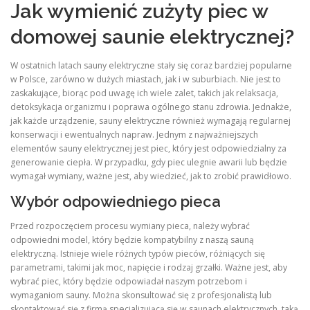
Jak wymienić zużyty piec w
domowej saunie elektrycznej?
W ostatnich latach sauny elektryczne stały się coraz bardziej popularne
w Polsce, zarówno w dużych miastach, jak i w suburbiach. Nie jest to
zaskakujące, biorąc pod uwagę ich wiele zalet, takich jak relaksacja,
detoksykacja organizmu i poprawa ogólnego stanu zdrowia. Jednakże,
jak każde urządzenie, sauny elektryczne również wymagają regularnej
konserwacji i ewentualnych napraw. Jednym z najważniejszych
elementów sauny elektrycznej jest piec, który jest odpowiedzialny za
generowanie ciepła. W przypadku, gdy piec ulegnie awarii lub będzie
wymagał wymiany, ważne jest, aby wiedzieć, jak to zrobić prawidłowo.
Wybór odpowiedniego pieca
Przed rozpoczęciem procesu wymiany pieca, należy wybrać
odpowiedni model, który będzie kompatybilny z naszą sauną
elektryczną. Istnieje wiele różnych typów pieców, różniących się
parametrami, takimi jak moc, napięcie i rodzaj grzałki. Ważne jest, aby
wybrać piec, który będzie odpowiadał naszym potrzebom i
wymaganiom sauny. Można skonsultować się z profesjonalistą lub
skontaktować się z firmą specjalizującą się w saunach elektrycznych, taką