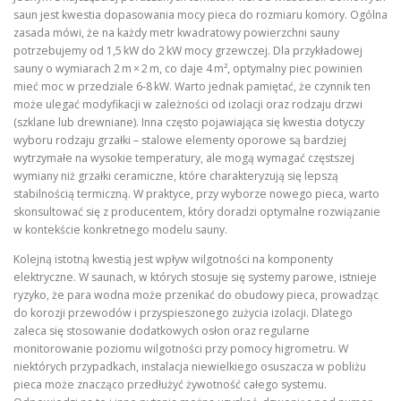
saun jest kwestia dopasowania mocy pieca do rozmiaru komory. Ogólna
zasada mówi, że na każdy metr kwadratowy powierzchni sauny
potrzebujemy od 1,5 kW do 2 kW mocy grzewczej. Dla przykładowej
sauny o wymiarach 2 m × 2 m, co daje 4 m², optymalny piec powinien
mieć moc w przedziale 6‑8 kW. Warto jednak pamiętać, że czynnik ten
może ulegać modyfikacji w zależności od izolacji oraz rodzaju drzwi
(szklane lub drewniane). Inna często pojawiająca się kwestia dotyczy
wyboru rodzaju grzałki – stalowe elementy oporowe są bardziej
wytrzymałe na wysokie temperatury, ale mogą wymagać częstszej
wymiany niż grzałki ceramiczne, które charakteryzują się lepszą
stabilnością termiczną. W praktyce, przy wyborze nowego pieca, warto
skonsultować się z producentem, który doradzi optymalne rozwiązanie
w kontekście konkretnego modelu sauny.
Kolejną istotną kwestią jest wpływ wilgotności na komponenty
elektryczne. W saunach, w których stosuje się systemy parowe, istnieje
ryzyko, że para wodna może przenikać do obudowy pieca, prowadząc
do korozji przewodów i przyspieszonego zużycia izolacji. Dlatego
zaleca się stosowanie dodatkowych osłon oraz regularne
monitorowanie poziomu wilgotności przy pomocy higrometru. W
niektórych przypadkach, instalacja niewielkiego osuszacza w pobliżu
pieca może znacząco przedłużyć żywotność całego systemu.