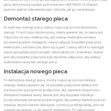
jak ta, którą można uzyskać pod numerem +48570933114. Ekspert
pomoże wybrać odpowiedni piec i doradzi, jak go zainstalować.
Demontaż starego pieca
Po wybraniu nowego pieca, należy rozpocząć proces demontażu
starego. Przed rozpoczęciem pracy, należy upewnić się, że sauna jest
odłączona od sieci elektrycznej, aby uniknąć niebezpieczeństwa
porażenia prądem. Następnie, należy odłączyć wszystkie połączenia
elektryczne i mechaniczne, które łączą piec z sauną. Może to wymagać
użycia specjalistycznych narzędzi, takich jak klucze i śrubokręty. Ważne
jest, aby wszystkie połączenia były starannie odłączone, aby uniknąć
uszkodzenia sauny lub samego pieca.
Instalacja nowego pieca
Po demontażu starego pieca, można rozpocząć proces instalacji
nowego. Należy upewnić się, że wszystkie połączenia elektryczne i
mechaniczne są propernie podłączone, aby zapewnić bezpieczne i
efektywne działanie sauny. Ważne jest, aby wszystkie instrukcje
producenta były starannie przestrzegane, aby uniknąć błędów podczas
instalacji. Można również skorzystać z pomocy profesjonalisty, jeśli nie
czujemy się pewnie, co do swoich umiejętności. Po zakończeniu