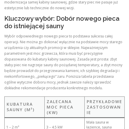
modernizacja samej kabiny saunowej, gdzie stary piec nie pasuje już
estetycznie lub technicznie do nowej wizji.
Kluczowy wybór: Dobór nowego pieca
do istniejącej sauny
Wybór odpowiedniego nowego pieca to podstawa sukcesu całej
operacji. Nie można go dokonać wyłącznie na podstawie mocy starego
urządzenia czy aktualnych promocji w sklepie. Najważniejszym
parametrem jest moc grzewcza, która musi być precyzyjnie
dopasowana do kubatury kabiny saunowej. Zasada jest prosta: zbyt
słaby piec nie nagrzeje sauny do pożądanej temperatury, a zbyt mocny
będzie prowadził do przegrzewania kamieni, ich szybkiej degradacji i
niekomfortowego, „piekącego” żaru. Poniższa tabela przedstawia
ogólne wytyczne doboru mocy, jednak zawsze należy sprawdzić
dokładne rekomendacje producenta konkretnego modelu.
ZALECANA
PRZYKŁADOWE
KUBATURA
MOC PIECA
ZASTOSOWAN
SAUNY (M³)
(KW)
IE
Mała sauna w
1 – 2 m³
3 – 4.5 kW
łazience, sauna