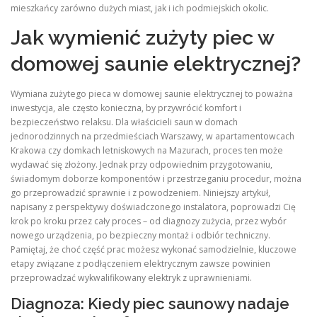
mieszkańcy zarówno dużych miast, jak i ich podmiejskich okolic.
Jak wymienić zużyty piec w
domowej saunie elektrycznej?
Wymiana zużytego pieca w domowej saunie elektrycznej to poważna
inwestycja, ale często konieczna, by przywrócić komfort i
bezpieczeństwo relaksu. Dla właścicieli saun w domach
jednorodzinnych na przedmieściach Warszawy, w apartamentowcach
Krakowa czy domkach letniskowych na Mazurach, proces ten może
wydawać się złożony. Jednak przy odpowiednim przygotowaniu,
świadomym doborze komponentów i przestrzeganiu procedur, można
go przeprowadzić sprawnie i z powodzeniem. Niniejszy artykuł,
napisany z perspektywy doświadczonego instalatora, poprowadzi Cię
krok po kroku przez cały proces – od diagnozy zużycia, przez wybór
nowego urządzenia, po bezpieczny montaż i odbiór techniczny.
Pamiętaj, że choć część prac możesz wykonać samodzielnie, kluczowe
etapy związane z podłączeniem elektrycznym zawsze powinien
przeprowadzać wykwalifikowany elektryk z uprawnieniami.
Diagnoza: Kiedy piec saunowy nadaje