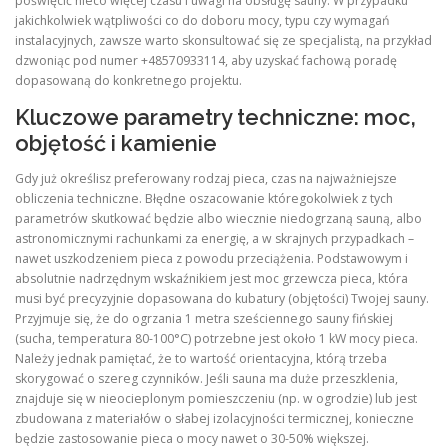
poświęcić nieco więcej czasu i uwagi na obsługę sauny. W przypadku
jakichkolwiek wątpliwości co do doboru mocy, typu czy wymagań
instalacyjnych, zawsze warto skonsultować się ze specjalistą, na przykład
dzwoniąc pod numer +48570933114, aby uzyskać fachową poradę
dopasowaną do konkretnego projektu.
Kluczowe parametry techniczne: moc,
objętość i kamienie
Gdy już określisz preferowany rodzaj pieca, czas na najważniejsze
obliczenia techniczne. Błędne oszacowanie któregokolwiek z tych
parametrów skutkować będzie albo wiecznie niedogrzaną sauną, albo
astronomicznymi rachunkami za energię, a w skrajnych przypadkach –
nawet uszkodzeniem pieca z powodu przeciążenia. Podstawowym i
absolutnie nadrzędnym wskaźnikiem jest moc grzewcza pieca, która
musi być precyzyjnie dopasowana do kubatury (objętości) Twojej sauny.
Przyjmuje się, że do ogrzania 1 metra sześciennego sauny fińskiej
(sucha, temperatura 80-100°C) potrzebne jest około 1 kW mocy pieca.
Należy jednak pamiętać, że to wartość orientacyjna, którą trzeba
skorygować o szereg czynników. Jeśli sauna ma duże przeszklenia,
znajduje się w nieocieplonym pomieszczeniu (np. w ogrodzie) lub jest
zbudowana z materiałów o słabej izolacyjności termicznej, konieczne
będzie zastosowanie pieca o mocy nawet o 30-50% większej.