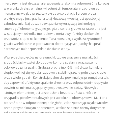
nierdzewna jest droższa, ale zapewnia znakomitą odporność na korozję
w warunkach ekstremalnej wilgotności i temperatury, zachowując
nienaganny wygląd przez cały okres eksploatacji. Sercem pieca
elektrycznego jest grzałka, a tutaj kluczową kwestią jest sposób jej
zabudowania. Najlepsze rozwiązania wykorzystują technologię
„mokrego” elementu grzejnego, gdzie spirala grzewcza zatopiona jest
w specjalnym ośrodku (np. odlewie metalowym), który doskonale
przewodzi ciepło na kamienie. Taka konstrukcja wydłuża żywotność
grzałki wielokrotnie w porównaniu do tradycyjnych „suchych” spiral
narażonych na bezpośrednie działanie wody.
W przypadku pieców na drewno, kluczowe znaczenie ma jakość i
grubość blachy użytej do budowy komory spalania oraz systemu
odprowadzania spalin. Grubsza blacha (np. 6-8 mm) dłużej kumuluje
ciepło, wolniej się wypala i zapewnia stabilniejsze, łagodniejsze ciepło
przez wiele godzin. Konstrukcja paleniska powinna być przemyślana tak,
aby zapewnić efektywne spalanie drewna przy odpowiednim dopływie
powietrza, minimalizując przy tym powstawanie sadzy. Niezwykle
istotnym elementem jest także osłona bezpieczeństwa, która w
przypadku pieców metalowych jest absolutnie obowiązkowa. Musi ona
otaczać piec w odpowiedniej odległości, zabezpieczając użytkowników
przed przypadkowym oparzeniem, a także spełniać normy dotyczące
odległości od ścian drewnianych, co jest kwestią bezpieczeństwa