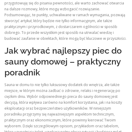
przygotowuję się do pisania pewnotości, ale warto zachować otwarcia
na dalsze rozmowy, które mogą wzbogacić rozwiązanie.
Podsumowując, te punkty, uchwaliwane w ramach wymagania, pozwają
stworzyć artykuł, który będzie nie tylko informacyjnym, ale także
praktycznym i przyrodkowym, z dostarczarem ogólności w sposób
dobrego. To przede wszystkim jest sposób na utrwalać wiedzę i
budować zaufanie w obiektach, które mogą być kluczowe w przyszłości.
Jak wybrać najlepszy piec do
sauny domowej – praktyczny
poradnik
Sauna w domu to nie tylko luksusowy dodatek do wnętrza, ale także
miejsce, w którym można zadbać o zdrowie, relaks i regenerację po
ciężkim dniu. Wybór odpowiedniego pieca do sauny domowej jest
decyzją, która wpływa zarówno na komfort korzystania, jak i na koszty
eksploatacji oraz bezpieczeństwo użytkowników. W niniejszym
poradniku przyjrzymy się najważniejszym aspektom technicznym,
praktycznym oraz ekonomicznym, które powinny kierować Twoim
wyborem. Dzięki szczegółowym opisom, przykładom oraz tabelom,
które uzupełniają tekst, uzyskasz pełny obraz sytuacji i będziesz mógł