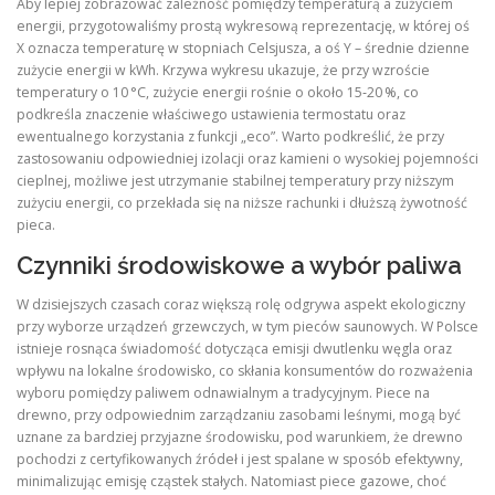
Aby lepiej zobrazować zależność pomiędzy temperaturą a zużyciem
energii, przygotowaliśmy prostą wykresową reprezentację, w której oś
X oznacza temperaturę w stopniach Celsjusza, a oś Y – średnie dzienne
zużycie energii w kWh. Krzywa wykresu ukazuje, że przy wzroście
temperatury o 10 °C, zużycie energii rośnie o około 15‑20 %, co
podkreśla znaczenie właściwego ustawienia termostatu oraz
ewentualnego korzystania z funkcji „eco”. Warto podkreślić, że przy
zastosowaniu odpowiedniej izolacji oraz kamieni o wysokiej pojemności
cieplnej, możliwe jest utrzymanie stabilnej temperatury przy niższym
zużyciu energii, co przekłada się na niższe rachunki i dłuższą żywotność
pieca.
Czynniki środowiskowe a wybór paliwa
W dzisiejszych czasach coraz większą rolę odgrywa aspekt ekologiczny
przy wyborze urządzeń grzewczych, w tym pieców saunowych. W Polsce
istnieje rosnąca świadomość dotycząca emisji dwutlenku węgla oraz
wpływu na lokalne środowisko, co skłania konsumentów do rozważenia
wyboru pomiędzy paliwem odnawialnym a tradycyjnym. Piece na
drewno, przy odpowiednim zarządzaniu zasobami leśnymi, mogą być
uznane za bardziej przyjazne środowisku, pod warunkiem, że drewno
pochodzi z certyfikowanych źródeł i jest spalane w sposób efektywny,
minimalizując emisję cząstek stałych. Natomiast piece gazowe, choć