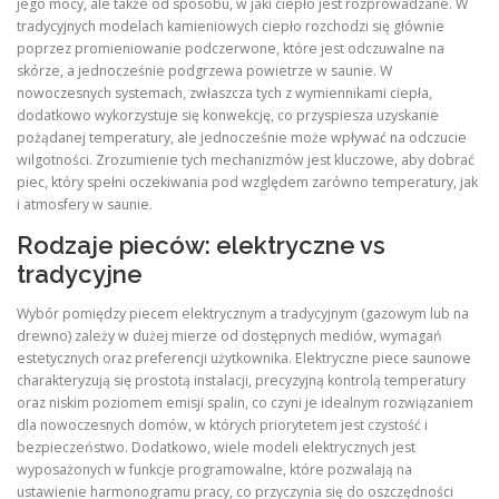
jego mocy, ale także od sposobu, w jaki ciepło jest rozprowadzane. W
tradycyjnych modelach kamieniowych ciepło rozchodzi się głównie
poprzez promieniowanie podczerwone, które jest odczuwalne na
skórze, a jednocześnie podgrzewa powietrze w saunie. W
nowoczesnych systemach, zwłaszcza tych z wymiennikami ciepła,
dodatkowo wykorzystuje się konwekcję, co przyspiesza uzyskanie
pożądanej temperatury, ale jednocześnie może wpływać na odczucie
wilgotności. Zrozumienie tych mechanizmów jest kluczowe, aby dobrać
piec, który spełni oczekiwania pod względem zarówno temperatury, jak
i atmosfery w saunie.
Rodzaje pieców: elektryczne vs
tradycyjne
Wybór pomiędzy piecem elektrycznym a tradycyjnym (gazowym lub na
drewno) zależy w dużej mierze od dostępnych mediów, wymagań
estetycznych oraz preferencji użytkownika. Elektryczne piece saunowe
charakteryzują się prostotą instalacji, precyzyjną kontrolą temperatury
oraz niskim poziomem emisji spalin, co czyni je idealnym rozwiązaniem
dla nowoczesnych domów, w których priorytetem jest czystość i
bezpieczeństwo. Dodatkowo, wiele modeli elektrycznych jest
wyposażonych w funkcje programowalne, które pozwalają na
ustawienie harmonogramu pracy, co przyczynia się do oszczędności