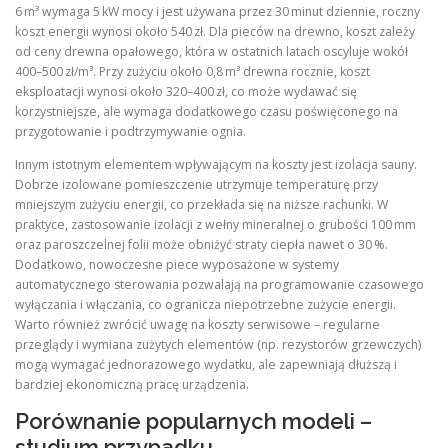
6 m³ wymaga 5 kW mocy i jest używana przez 30 minut dziennie, roczny
koszt energii wynosi około 540 zł. Dla pieców na drewno, koszt zależy
od ceny drewna opałowego, która w ostatnich latach oscyluje wokół
400–500 zł/m³. Przy zużyciu około 0,8 m³ drewna rocznie, koszt
eksploatacji wynosi około 320–400 zł, co może wydawać się
korzystniejsze, ale wymaga dodatkowego czasu poświęconego na
przygotowanie i podtrzymywanie ognia.
Innym istotnym elementem wpływającym na koszty jest izolacja sauny.
Dobrze izolowane pomieszczenie utrzymuje temperaturę przy
mniejszym zużyciu energii, co przekłada się na niższe rachunki. W
praktyce, zastosowanie izolacji z wełny mineralnej o grubości 100 mm
oraz paroszczelnej folii może obniżyć straty ciepła nawet o 30 %.
Dodatkowo, nowoczesne piece wyposażone w systemy
automatycznego sterowania pozwalają na programowanie czasowego
wyłączania i włączania, co ogranicza niepotrzebne zużycie energii.
Warto również zwrócić uwagę na koszty serwisowe – regularne
przeglądy i wymiana zużytych elementów (np. rezystorów grzewczych)
mogą wymagać jednorazowego wydatku, ale zapewniają dłuższą i
bardziej ekonomiczną pracę urządzenia.
Porównanie popularnych modeli –
studium przypadku