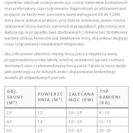
czynników, takich jak izolacja termiczna, rodzaj materiałów budowlanych
oraz preferowany czas rozgrzewania. Najprostszym przybliżeniem jest
przyjęcie, że każdy metr sześcienny sauny wymaga od 0,8 do 1,2 kW
mocy pieca. Jednak w praktyce, przy dobrze izolowanej saunie, można
zastosować niższą wartość, natomiast w przypadkach, gdy izolacja jest
słabsza (np. w przypadku saun zbudowanych z drewna bez dodatkowej
warstwy izolacji), konieczne jest zwiększenie mocy, aby uniknąć długiego
czasu rozgrzewania i niestabilnych temperatur.
Aby zobrazować zależność między mocą pieca a objętością sauny,
przygotowaliśmy prostą tabelę, w której zestawiono typowe rozmiary
domowych saun z rekomendowaną mocą pieca. Tabela ta może służyć
jako punkt wyjścia do dalszych analiz i dopasowania konkretnego
modelu do indywidualnych potrzeb.
OBJ.
TYP
POWIERZC
ZALECANA
SAUNY
KAMIENI
HNIA (M²)
MOC (KW)
(M³)
(KG)
2,5
1,2
2,0 – 2,5
8 – 10
4,0
1,8
3,0 – 3,5
12 – 15
6,0
2,5
5,0 – 6,0
20 – 25