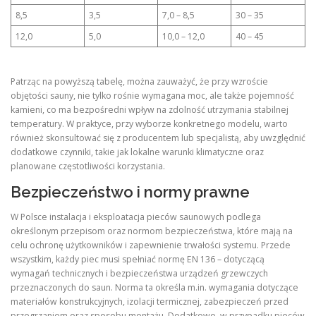
8,5
3,5
7,0 – 8,5
30 – 35
12,0
5,0
10,0 – 12,0
40 – 45
Patrząc na powyższą tabelę, można zauważyć, że przy wzroście
objętości sauny, nie tylko rośnie wymagana moc, ale także pojemność
kamieni, co ma bezpośredni wpływ na zdolność utrzymania stabilnej
temperatury. W praktyce, przy wyborze konkretnego modelu, warto
również skonsultować się z producentem lub specjalistą, aby uwzględnić
dodatkowe czynniki, takie jak lokalne warunki klimatyczne oraz
planowane częstotliwości korzystania.
Bezpieczeństwo i normy prawne
W Polsce instalacja i eksploatacja pieców saunowych podlega
określonym przepisom oraz normom bezpieczeństwa, które mają na
celu ochronę użytkowników i zapewnienie trwałości systemu. Przede
wszystkim, każdy piec musi spełniać normę EN 136 – dotyczącą
wymagań technicznych i bezpieczeństwa urządzeń grzewczych
przeznaczonych do saun. Norma ta określa m.in. wymagania dotyczące
materiałów konstrukcyjnych, izolacji termicznej, zabezpieczeń przed
przegrzaniem oraz sposobu montażu. Dodatkowo, w przypadku pieców