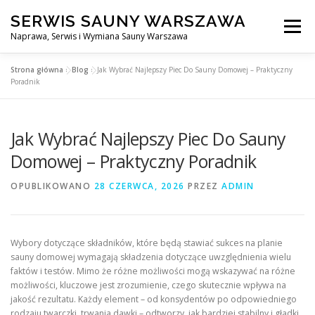
Przejdź
SERWIS SAUNY WARSZAWA
do
Menu
treści
Naprawa, Serwis i Wymiana Sauny Warszawa
Strona główna
»
Blog
»
Jak Wybrać Najlepszy Piec Do Sauny Domowej – Praktyczny
SERWIS DO SAUNY WARSZAWA
BLOG
KONTAKT
Poradnik
Jak Wybrać Najlepszy Piec Do Sauny
Domowej – Praktyczny Poradnik
OPUBLIKOWANO
28 CZERWCA, 2026
PRZEZ
ADMIN
Wybory dotyczące składników, które będą stawiać sukces na planie
sauny domowej wymagają składzenia dotyczące uwzględnienia wielu
faktów i testów. Mimo że różne możliwości mogą wskazywać na różne
możliwości, kluczowe jest zrozumienie, czego skutecznie wpływa na
jakość rezultatu. Każdy element – od konsydentów po odpowiedniego
rodzaju twarczki, trwania dawki – odtworzy, jak bardziej stabilny i gładki