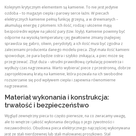
Kolejnym krytycznym elementem są kamienie. To nie jest jedynie
ozdoba – to magazyn ciepła i parowy serce łaźni. W piecach
elektrycznych kamienie pełnią funkcję grzejną, a w drewnianych –
akumulują energię z płomieni. Ich ilość, rodzaj i ułożenie mają
bezpośredni wpływ na jakość pary (tzw. löyly). Kamienie powinny być
odporne na wysoką temperaturę i jej gwałtowne zmiany (najlepiej
sprawdza się gabro, oliwin, perydotyt), a ich ilość musi być zgodna z
zaleceniami producenta danego modelu pieca. Zbyt mała ilość kamieni
spowoduje, że para będzie ostra i szybko znikająca, a piec może się
przegrzewać. Zbyt duża – utrudni prawidłową cyrkulację powietrza i
wydłuży czas nagrzewania. Warto wybierać piece z przestronną, dobrze
zaprojektowaną kratą na kamienie, która pozwala na ich swobodne
rozszerzanie się pod wpływem ciepła i zapewnia równomierne
nagrzewanie.
Materiał wykonania i konstrukcja:
trwałość i bezpieczeństwo
Wygląd zewnętrzny pieca to często pierwsze, na co zwracamy uwagę,
ale to wnętrze i jakość wykonania decydują o jego żywotności i
niezawodności. Obudowa pieca elektrycznego najczęściej wykonywana
jest ze stali nierdzewnej lub stali malowanej proszkowo. Stal