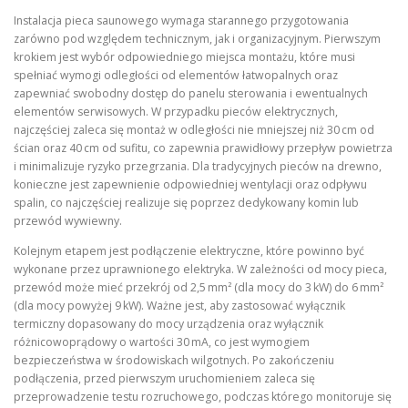
Instalacja pieca saunowego wymaga starannego przygotowania
zarówno pod względem technicznym, jak i organizacyjnym. Pierwszym
krokiem jest wybór odpowiedniego miejsca montażu, które musi
spełniać wymogi odległości od elementów łatwopalnych oraz
zapewniać swobodny dostęp do panelu sterowania i ewentualnych
elementów serwisowych. W przypadku pieców elektrycznych,
najczęściej zaleca się montaż w odległości nie mniejszej niż 30 cm od
ścian oraz 40 cm od sufitu, co zapewnia prawidłowy przepływ powietrza
i minimalizuje ryzyko przegrzania. Dla tradycyjnych pieców na drewno,
konieczne jest zapewnienie odpowiedniej wentylacji oraz odpływu
spalin, co najczęściej realizuje się poprzez dedykowany komin lub
przewód wywiewny.
Kolejnym etapem jest podłączenie elektryczne, które powinno być
wykonane przez uprawnionego elektryka. W zależności od mocy pieca,
przewód może mieć przekrój od 2,5 mm² (dla mocy do 3 kW) do 6 mm²
(dla mocy powyżej 9 kW). Ważne jest, aby zastosować wyłącznik
termiczny dopasowany do mocy urządzenia oraz wyłącznik
różnicowoprądowy o wartości 30 mA, co jest wymogiem
bezpieczeństwa w środowiskach wilgotnych. Po zakończeniu
podłączenia, przed pierwszym uruchomieniem zaleca się
przeprowadzenie testu rozruchowego, podczas którego monitoruje się