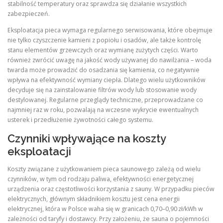
stabilność temperatury oraz sprawdza się działanie wszystkich
zabezpieczeń.
Eksploatacja pieca wymaga regularnego serwisowania, które obejmuje
nie tylko czyszczenie kamieni z popiołu i osadów, ale także kontrolę
stanu elementów grzewczych oraz wymianę zużytych części. Warto
również zwrócić uwagę na jakość wody używanej do nawilżania – woda
twarda może prowadzić do osadzania się kamienia, co negatywnie
wpływa na efektywność wymiany ciepła. Dlatego wielu użytkowników
decyduje się na zainstalowanie filtrów wody lub stosowanie wody
destylowanej. Regularne przeglądy techniczne, przeprowadzane co
najmniej raz w roku, pozwalają na wczesne wykrycie ewentualnych
usterek i przedłużenie żywotności całego systemu.
Czynniki wpływające na koszty
eksploatacji
Koszty związane z użytkowaniem pieca saunowego zależą od wielu
czynników, w tym od rodzaju paliwa, efektywności energetycznej
urządzenia oraz częstotliwości korzystania z sauny. W przypadku pieców
elektrycznych, głównym składnikiem kosztu jest cena energii
elektrycznej, która w Polsce waha się w granicach 0,70–0,90 zł/kWh w
zależności od taryfy i dostawcy. Przy założeniu, że sauna o pojemności