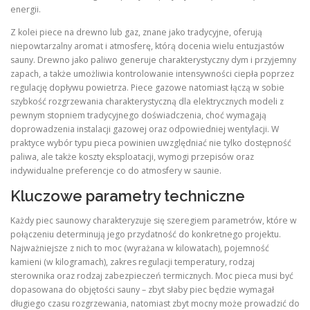
energii.
Z kolei piece na drewno lub gaz, znane jako tradycyjne, oferują
niepowtarzalny aromat i atmosferę, którą docenia wielu entuzjastów
sauny. Drewno jako paliwo generuje charakterystyczny dym i przyjemny
zapach, a także umożliwia kontrolowanie intensywności ciepła poprzez
regulację dopływu powietrza. Piece gazowe natomiast łączą w sobie
szybkość rozgrzewania charakterystyczną dla elektrycznych modeli z
pewnym stopniem tradycyjnego doświadczenia, choć wymagają
doprowadzenia instalacji gazowej oraz odpowiedniej wentylacji. W
praktyce wybór typu pieca powinien uwzględniać nie tylko dostępność
paliwa, ale także koszty eksploatacji, wymogi przepisów oraz
indywidualne preferencje co do atmosfery w saunie.
Kluczowe parametry techniczne
Każdy piec saunowy charakteryzuje się szeregiem parametrów, które w
połączeniu determinują jego przydatność do konkretnego projektu.
Najważniejsze z nich to moc (wyrażana w kilowatach), pojemność
kamieni (w kilogramach), zakres regulacji temperatury, rodzaj
sterownika oraz rodzaj zabezpieczeń termicznych. Moc pieca musi być
dopasowana do objętości sauny – zbyt słaby piec będzie wymagał
długiego czasu rozgrzewania, natomiast zbyt mocny może prowadzić do