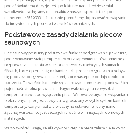
podjąć świadomą decyzję. Jeśli po lekturze nadal będziesz miał
wątpliwości, zachęcamy do kontaktu z naszymi specjalistami pod
numerem +48570933114 – chętnie pomożemy dopasować rozwiązanie
do indywidualnych potrzeb i warunków technicznych.
Podstawowe zasady działania pieców
saunowych
Piec saunowy pełni trzy podstawowe funkcje: podgrzewanie powietrza,
podtrzymywanie stałej temperatury oraz zapewnienie równomiernego
rozprowadzania ciepła w całej przestrzeni. W tradycyjnych saunach
fińskich, które opierają się na kamieniach, proces rozgrzewania odbywa
się poprzez podgrzewanie kamieni, które następnie oddają ciepło do
otoczenia. To właśnie kamienie są kluczowym elementem, ponieważ ich
pojemność cieplna pozwala na długotrwałe utrzymanie wysokich
temperatur nawet po wyłączeniu pieca. W nowoczesnych rozwiązaniach
elektrycznych, piec jest zazwyczaj wyposażony w szybki system kontroli
temperatury, który umożliwia precyzyjne ustawienie i utrzymanie
żądanej wartości, co jest szczególnie ważne w mniejszych, domowych
instalacjach.
Warto zwrócić uwagę, że efektywność cieplna pieca zależy nie tylko od