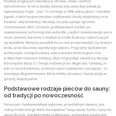
Polaków pragnących inwestycji w zdrowie, relaks i wartość
nieruchomości. W sercu każdej autentycznej sauny bije jednak jej
najważniejszy organ – piec. To od niego w 90% zależy jakość i charakter
kąpieli, a także bezpieczeństwo użytkowania, koszty eksploatacji oraz
trwałość całej konstrukcji. Niestety, na rynku panuje ogromne
zróżnicowanie ofert, od tanich, podstawowych modeli, po
zaawansowane technologicznie jednostki, a wybór niewłaściwego pieca
może zamienić marzenie o relaksie w źródło frustracji i niekończących
się wydatków. Niniejszy poradnik ma na celu przeprowadzić Cię, krok po
kroku, przez kluczowe aspekty tego wyboru. Przyjrzymy się kryteriom
technicznym, rodzajom paliwa, nowoczesnym technologiom oraz
praktycznym niuansom instalacji, abyś mógł podjąć świadomą decyzję,
która będzie służyć Ci i Twojej rodzinie przez długie lata. Pamiętaj, że
piec to nie jest element, na którym warto nadmiernie oszczędzać – to
inwestycja długoterminowa, której efekty odczujesz z każdą wizytą w
gorącej, kojącej parze.
Podstawowe rodzaje pieców do sauny:
od tradycji po nowoczesność
Pierwszym i fundamentalnym wyborem, przed którym staniesz, jest
rodzaj źródła energii, które ma napędzać Twoją saunę. Każda z opcji ma
swoją filozofię, charakterystykę użytkowania i wymagania instalacyjne,