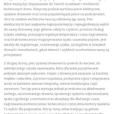
które muszą być dopasowane do Twoich oczekiwań i możliwości
technicznych domu. Klasyczny podział wyróżnia piece elektryczne,
opalane drewnem oraz coraz popularniejsze piece na podczerwień,
choć te ostatnie technicznie tworzą odmienny typ sauny. Piec
elektryczny to bez wątpienia najpopularniejszy i najwygodniejszy wybór
do sauny domowej. Jego główne zalety to czystość, prostota obsługi
(często zdalnej), precyzyjna regulacja temperatury i czasu nagrzewania
oraz brak konieczności magazynowania opału i usuwania popiołu. Jest
idealny do regularnego, codziennego użytku, szczególnie w miejskich
domach i mieszkaniach, gdzie łatwość i szybkość uruchomienia sauny są
priorytetem.
Z drugiej strony, piec opalany drewnem to powrót do korzeni, do
autentycznego rytuału saunowania, który dla wielu purystów jest
jedynym słusznym wyborem. Ciepło z drewna jest uważane za bardziej
miękkie i naturalne, a proces rozpalania, podsycania ognia i wsypywania
wody na kamienie stanowi integralną, niemal medytacyjną część
ceremonii. Ten typ pieca wymaga jednak przestrzeni na składowanie
suchego, sezonowanego drewna, sprawnego systemu odprowadzania
spalin (zgodnego z normami) oraz akceptacji dla dłuższego czasu
nagrzewania pomieszczenia i konieczności czyszczenia komory spalania.
To wybór dla pasjonatów, którzy cenią sobie tradycję i są gotowi