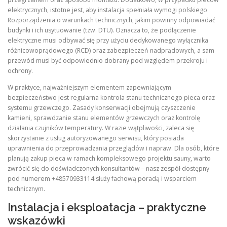
elektrycznych, istotne jest, aby instalacja spełniała wymogi polskiego
Rozporządzenia o warunkach technicznych, jakim powinny odpowiadać
budynki i ich usytuowanie (tzw. DTU). Oznacza to, że podłączenie
elektryczne musi odbywać się przy użyciu dedykowanego wyłącznika
różnicowoprądowego (RCD) oraz zabezpieczeń nadprądowych, a sam
przewód musi być odpowiednio dobrany pod względem przekroju i
ochrony.
W praktyce, najważniejszym elementem zapewniającym
bezpieczeństwo jest regularna kontrola stanu technicznego pieca oraz
systemu grzewczego. Zasady konserwacji obejmują czyszczenie
kamieni, sprawdzanie stanu elementów grzewczych oraz kontrolę
działania czujników temperatury. W razie wątpliwości, zaleca się
skorzystanie z usług autoryzowanego serwisu, który posiada
uprawnienia do przeprowadzania przeglądów i napraw. Dla osób, które
planują zakup pieca w ramach kompleksowego projektu sauny, warto
zwrócić się do doświadczonych konsultantów – nasz zespół dostępny
pod numerem +48570933114 służy fachową poradą i wsparciem
technicznym.
Instalacja i eksploatacja – praktyczne
wskazówki