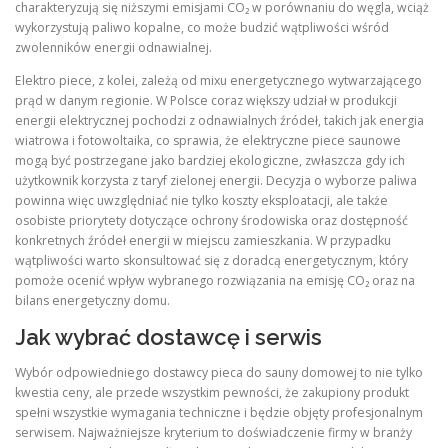
charakteryzują się niższymi emisjami CO₂ w porównaniu do węgla, wciąż
wykorzystują paliwo kopalne, co może budzić wątpliwości wśród
zwolenników energii odnawialnej.
Elektro piece, z kolei, zależą od mixu energetycznego wytwarzającego
prąd w danym regionie. W Polsce coraz większy udział w produkcji
energii elektrycznej pochodzi z odnawialnych źródeł, takich jak energia
wiatrowa i fotowoltaika, co sprawia, że elektryczne piece saunowe
mogą być postrzegane jako bardziej ekologiczne, zwłaszcza gdy ich
użytkownik korzysta z taryf zielonej energii. Decyzja o wyborze paliwa
powinna więc uwzględniać nie tylko koszty eksploatacji, ale także
osobiste priorytety dotyczące ochrony środowiska oraz dostępność
konkretnych źródeł energii w miejscu zamieszkania. W przypadku
wątpliwości warto skonsultować się z doradcą energetycznym, który
pomoże ocenić wpływ wybranego rozwiązania na emisję CO₂ oraz na
bilans energetyczny domu.
Jak wybrać dostawcę i serwis
Wybór odpowiedniego dostawcy pieca do sauny domowej to nie tylko
kwestia ceny, ale przede wszystkim pewności, że zakupiony produkt
spełni wszystkie wymagania techniczne i będzie objęty profesjonalnym
serwisem. Najważniejsze kryterium to doświadczenie firmy w branży