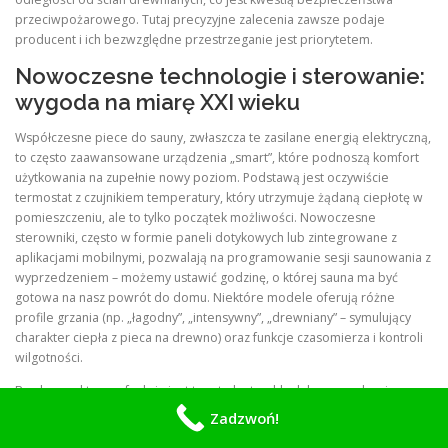
przeciwpożarowego. Tutaj precyzyjne zalecenia zawsze podaje
producent i ich bezwzględne przestrzeganie jest priorytetem.
Nowoczesne technologie i sterowanie:
wygoda na miarę XXI wieku
Współczesne piece do sauny, zwłaszcza te zasilane energią elektryczną,
to często zaawansowane urządzenia „smart”, które podnoszą komfort
użytkowania na zupełnie nowy poziom. Podstawą jest oczywiście
termostat z czujnikiem temperatury, który utrzymuje żądaną ciepłotę w
pomieszczeniu, ale to tylko początek możliwości. Nowoczesne
sterowniki, często w formie paneli dotykowych lub zintegrowane z
aplikacjami mobilnymi, pozwalają na programowanie sesji saunowania z
wyprzedzeniem – możemy ustawić godzinę, o której sauna ma być
gotowa na nasz powrót do domu. Niektóre modele oferują różne
profile grzania (np. „łagodny”, „intensywny”, „drewniany” – symulujący
charakter ciepła z pieca na drewno) oraz funkcje czasomierza i kontroli
wilgotności.
Bardzo praktyczną funkcją jest tzw. tryb stand-by lub oszczędzania
energii, który utrzymuje w saunie lekko podwyższoną temperaturę (np.
Zadzwoń!
40°C), co pozwala na jej bardzo szybkie, pełne dogrzanie do