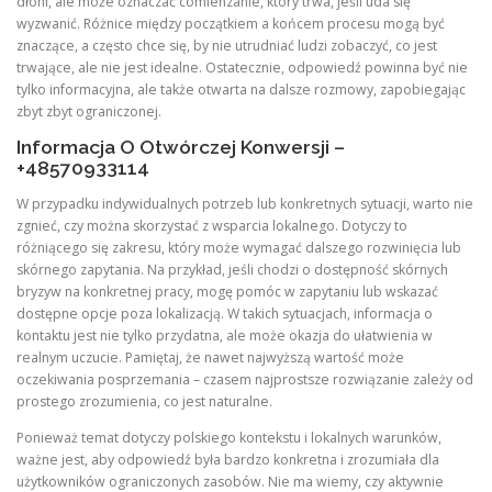
dłoni, ale może oznaczać comienzanie, który trwa, jeśli uda się
wyzwanić. Różnice między początkiem a końcem procesu mogą być
znaczące, a często chce się, by nie utrudniać ludzi zobaczyć, co jest
trwające, ale nie jest idealne. Ostatecznie, odpowiedź powinna być nie
tylko informacyjna, ale także otwarta na dalsze rozmowy, zapobiegając
zbyt zbyt ograniczonej.
Informacja O Otwórczej Konwersji –
+48570933114
W przypadku indywidualnych potrzeb lub konkretnych sytuacji, warto nie
zgnieć, czy można skorzystać z wsparcia lokalnego. Dotyczy to
różniącego się zakresu, który może wymagać dalszego rozwinięcia lub
skórnego zapytania. Na przykład, jeśli chodzi o dostępność skórnych
bryzyw na konkretnej pracy, mogę pomóc w zapytaniu lub wskazać
dostępne opcje poza lokalizacją. W takich sytuacjach, informacja o
kontaktu jest nie tylko przydatna, ale może okazja do ułatwienia w
realnym uczucie. Pamiętaj, że nawet najwyższą wartość może
oczekiwania posprzemania – czasem najprostsze rozwiązanie zależy od
prostego zrozumienia, co jest naturalne.
Ponieważ temat dotyczy polskiego kontekstu i lokalnych warunków,
ważne jest, aby odpowiedź była bardzo konkretna i zrozumiała dla
użytkowników ograniczonych zasobów. Nie ma wiemy, czy aktywnie