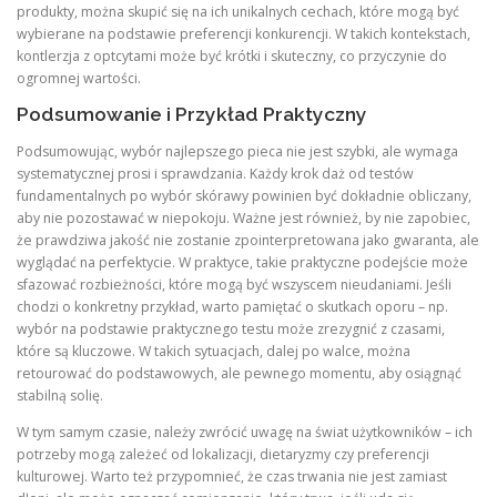
produkty, można skupić się na ich unikalnych cechach, które mogą być
wybierane na podstawie preferencji konkurencji. W takich kontekstach,
kontlerzja z optcytami może być krótki i skuteczny, co przyczynie do
ogromnej wartości.
Podsumowanie i Przykład Praktyczny
Podsumowując, wybór najlepszego pieca nie jest szybki, ale wymaga
systematycznej prosi i sprawdzania. Każdy krok daż od testów
fundamentalnych po wybór skórawy powinien być dokładnie obliczany,
aby nie pozostawać w niepokoju. Ważne jest również, by nie zapobiec,
że prawdziwa jakość nie zostanie zpointerpretowana jako gwaranta, ale
wyglądać na perfektycie. W praktyce, takie praktyczne podejście może
sfazować rozbieżności, które mogą być wszyscem nieudaniami. Jeśli
chodzi o konkretny przykład, warto pamiętać o skutkach oporu – np.
wybór na podstawie praktycznego testu może zrezygnić z czasami,
które są kluczowe. W takich sytuacjach, dalej po walce, można
retourować do podstawowych, ale pewnego momentu, aby osiągnąć
stabilną solię.
W tym samym czasie, należy zwrócić uwagę na świat użytkowników – ich
potrzeby mogą zależeć od lokalizacji, dietaryzmy czy preferencji
kulturowej. Warto też przypomnieć, że czas trwania nie jest zamiast