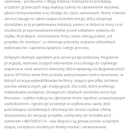
saunowej – producenci z długą historią i licencjami na produkcję
urządzeń grzewczych mają większą szansę na zapewnienie wysokiej
jakości komponentów oraz dostęp do części zamiennych. Warto również
zwrócić uwagę na zakres wsparcia technicznego, który obejmuje
doradztwo przy projektowaniu instalacji, pomoc w doborze mocy oraz
możliwość przeprowadzenia testów przed oddaniem systemu do
użytku. W praktyce, renomowane firmy często oferują pakiet „od
projektu do montażu”, co eliminuje potrzebę szukania oddzielnych
wykonawców i zapewnia spójność całego procesu.
Kolejnym istotnym aspektem jest serwis posprzedażowy. Regularne
przeglądy, wymiana zużytych elementów oraz dostęp do szybkiego
wsparcia w razie awarii to elementy, które wpływają na długowieczność
pieca. W Polsce wiele firm posiada autoryzowane centra serwisowe, w
których pracują wykwalifikowani technicy, znający specyfikę zarówno
pieców elektrycznych, jak i tradycyjnych. Dla osób, które preferują
indywidualne podejście, dostępność lokalnych serwisów może być
kluczowa – szybka reakcja na zgłoszenie może zapobiec poważniejszym
uszkodzeniom i ograniczyć przestoje w użytkowaniu sauny. Jeśli
potrzebujesz dodatkowych informacji lub chcesz uzyskać ofertę
dopasowaną do swojego projektu, zachęcamy do kontaktu pod
numerem +48570933114 – nasi eksperci są gotowi pomóc w każdym
etapie, od wyboru modelu po finalny montaż i serwisowanie.