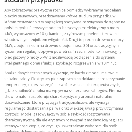
Aby zobrazować praktyczne różnice pomiędzy wybranymi modelami
pieców saunowych, przedstawiamy krótkie studium przypadku, w
którym zestawiono trzy najczęściej spotykane rozwiązania dostępne na
polskim rynku. Pierwszy model to klasyczny piec elektryczny o mocy
4 kW, wyposażony w 10 kg kamieni, z cyfrowym panelem sterowania i
wbudowanym czujnikiem wilgotności. Drugi to piec na drewno o mocy
6 kW, z pojemnikiem na drewno o pojemności 30 l oraz tradycyjnym
systemem regulacji dopływu powietrza. Trzeci model to innowacyjny
piec gazowy o mocy 5 kW, z możliwością podłączenia do systemu
inteligentnego domu i funkcją szybkiego rozgrzewania w 10 minut.
Analiza danych technicznych wykazuje, że każdy z modeli ma swoje
unikalne zalety. Elektryczny piec zapewnia najdokładniejsze utrzymanie
temperatury, co jest szczególnie ważne w saunach terapeutycznych,
gdzie stabilność cieplna ma wpływ na skuteczność zabiegów. Piec na
drewno natomiast oferuje charakterystyczny aromat i naturalne
doświadczenie, które przyciąga tradycjonalistów, ale wymaga
regularnego dostarczania paliwa oraz większej uwagi przy utrzymaniu
czystości. Model gazowy łączy w sobie szybkość rozgrzewania
charakterystyczną dla elektrycznych rozwiązań z możliwością regulacji
intensywności ciepła, co czyni go uniwersalnym wyborem dla osób
szukających kompromisu między wygodą a tradycyjnym charakterem