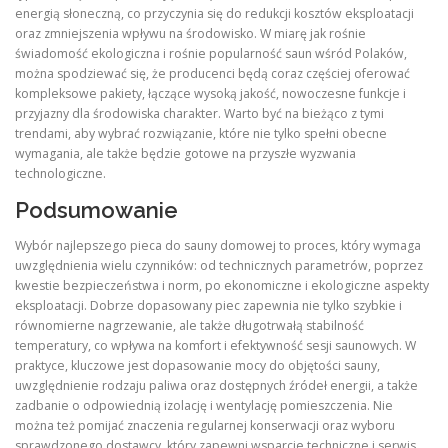
energią słoneczną, co przyczynia się do redukcji kosztów eksploatacji
oraz zmniejszenia wpływu na środowisko. W miarę jak rośnie
świadomość ekologiczna i rośnie popularność saun wśród Polaków,
można spodziewać się, że producenci będą coraz częściej oferować
kompleksowe pakiety, łączące wysoką jakość, nowoczesne funkcje i
przyjazny dla środowiska charakter. Warto być na bieżąco z tymi
trendami, aby wybrać rozwiązanie, które nie tylko spełni obecne
wymagania, ale także będzie gotowe na przyszłe wyzwania
technologiczne.
Podsumowanie
Wybór najlepszego pieca do sauny domowej to proces, który wymaga
uwzględnienia wielu czynników: od technicznych parametrów, poprzez
kwestie bezpieczeństwa i norm, po ekonomiczne i ekologiczne aspekty
eksploatacji. Dobrze dopasowany piec zapewnia nie tylko szybkie i
równomierne nagrzewanie, ale także długotrwałą stabilność
temperatury, co wpływa na komfort i efektywność sesji saunowych. W
praktyce, kluczowe jest dopasowanie mocy do objętości sauny,
uwzględnienie rodzaju paliwa oraz dostępnych źródeł energii, a także
zadbanie o odpowiednią izolację i wentylację pomieszczenia. Nie
można też pomijać znaczenia regularnej konserwacji oraz wyboru
sprawdzonego dostawcy, który zapewni wsparcie techniczne i serwis