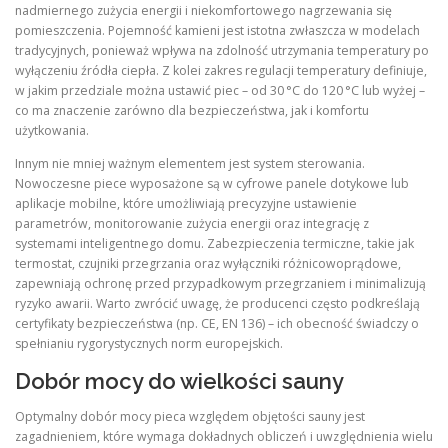
nadmiernego zużycia energii i niekomfortowego nagrzewania się
pomieszczenia. Pojemność kamieni jest istotna zwłaszcza w modelach
tradycyjnych, ponieważ wpływa na zdolność utrzymania temperatury po
wyłączeniu źródła ciepła. Z kolei zakres regulacji temperatury definiuje,
w jakim przedziale można ustawić piec – od 30 °C do 120 °C lub wyżej –
co ma znaczenie zarówno dla bezpieczeństwa, jak i komfortu
użytkowania.
Innym nie mniej ważnym elementem jest system sterowania.
Nowoczesne piece wyposażone są w cyfrowe panele dotykowe lub
aplikacje mobilne, które umożliwiają precyzyjne ustawienie
parametrów, monitorowanie zużycia energii oraz integrację z
systemami inteligentnego domu. Zabezpieczenia termiczne, takie jak
termostat, czujniki przegrzania oraz wyłączniki różnicowoprądowe,
zapewniają ochronę przed przypadkowym przegrzaniem i minimalizują
ryzyko awarii. Warto zwrócić uwagę, że producenci często podkreślają
certyfikaty bezpieczeństwa (np. CE, EN 136) – ich obecność świadczy o
spełnianiu rygorystycznych norm europejskich.
Dobór mocy do wielkości sauny
Optymalny dobór mocy pieca względem objętości sauny jest
zagadnieniem, które wymaga dokładnych obliczeń i uwzględnienia wielu