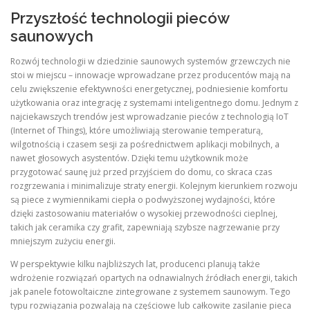
Przyszłość technologii pieców
saunowych
Rozwój technologii w dziedzinie saunowych systemów grzewczych nie
stoi w miejscu – innowacje wprowadzane przez producentów mają na
celu zwiększenie efektywności energetycznej, podniesienie komfortu
użytkowania oraz integrację z systemami inteligentnego domu. Jednym z
najciekawszych trendów jest wprowadzanie pieców z technologią IoT
(Internet of Things), które umożliwiają sterowanie temperaturą,
wilgotnością i czasem sesji za pośrednictwem aplikacji mobilnych, a
nawet głosowych asystentów. Dzięki temu użytkownik może
przygotować saunę już przed przyjściem do domu, co skraca czas
rozgrzewania i minimalizuje straty energii. Kolejnym kierunkiem rozwoju
są piece z wymiennikami ciepła o podwyższonej wydajności, które
dzięki zastosowaniu materiałów o wysokiej przewodności cieplnej,
takich jak ceramika czy grafit, zapewniają szybsze nagrzewanie przy
mniejszym zużyciu energii.
W perspektywie kilku najbliższych lat, producenci planują także
wdrożenie rozwiązań opartych na odnawialnych źródłach energii, takich
jak panele fotowoltaiczne zintegrowane z systemem saunowym. Tego
typu rozwiązania pozwalają na częściowe lub całkowite zasilanie pieca