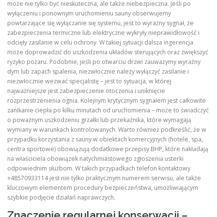
może nie tylko być nieskuteczna, ale także niebezpieczna. Jeśli po
wyłączeniu i ponownym uruchomieniu sauny obserwujemy
powtarzające się wyłączanie się systemu, jest to wyraźny sygnał, że
zabezpieczenia termiczne lub elektryczne wykryły nieprawidłowość i
odcięły zasilanie w celu ochrony. W takiej sytuacji dalsza ingerencja
może doprowadzić do uszkodzenia układów sterujących oraz zwiększyć
ryzyko pożaru. Podobnie, jeśli po otwarciu drzwi zauważymy wyraźny
dym lub zapach spalenia, niezwłocznie należy wyłączyć zasilanie i
niezwłocznie wezwać specjalistę – jest to sytuacja, w której
najważniejsze jest zabezpieczenie otoczenia i uniknięcie
rozprzestrzenienia ognia. Kolejnym krytycznym sygnałem jest całkowite
zanikanie ciepła po kilku minutach od uruchomienia – może to świadczyć
o poważnym uszkodzeniu grzałki lub przekaźnika, które wymagają
wymiany w warunkach kontrolowanych. Warto również podkreślić, że w
przypadku korzystania z sauny w obiektach komercyjnych (hotele, spa,
centra sportowe) obowiązują dodatkowe przepisy BHP, które nakładają
na właściciela obowiązek natychmiastowego zgłoszenia usterki
odpowiednim służbom. W takich przypadkach telefon kontaktowy
+48570933114 jest nie tylko praktycznym numerem serwisu, ale także
kluczowym elementem procedury bezpieczeństwa, umożliwiającym
szybkie podjęcie działań naprawczych.
Znaczenie regularnej konserwacji –