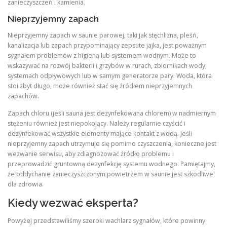
zanieczyszczeń i kamienia.
Nieprzyjemny zapach
Nieprzyjemny zapach w saunie parowej, taki jak stęchlizna, pleśń,
kanalizacja lub zapach przypominający zepsute jajka, jest poważnym
sygnałem problemów z higieną lub systemem wodnym. Może to
wskazywać na rozwój bakterii i grzybów w rurach, zbiornikach wody,
systemach odpływowych lub w samym generatorze pary. Woda, która
stoi zbyt długo, może również stać się źródłem nieprzyjemnych
zapachów.
Zapach chloru (jeśli sauna jest dezynfekowana chlorem) w nadmiernym
stężeniu również jest niepokojący. Należy regularnie czyścić i
dezynfekować wszystkie elementy mające kontakt z wodą. Jeśli
nieprzyjemny zapach utrzymuje się pomimo czyszczenia, konieczne jest
wezwanie serwisu, aby zdiagnozować źródło problemu i
przeprowadzić gruntowną dezynfekcję systemu wodnego. Pamiętajmy,
że oddychanie zanieczyszczonym powietrzem w saunie jest szkodliwe
dla zdrowia.
Kiedy wezwać eksperta?
Powyżej przedstawiliśmy szeroki wachlarz sygnałów, które powinny