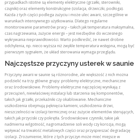
przypadkach istotne są elementy elektryczne (grzałki, sterowniki,
czujniki) oraz elementy konstrukcyjne (izolacja, drzwiczki, podłoga).
Każda z tych części podlega zużyciu i może ulec awarii, szczególnie w
warunkach intensywnego użytkowania. Dlatego regularne
monitorowanie parametrów pracy – takich jak temperatura maksymalna,
czas nagrzewania, zużycie energii – jest niezbędne do wczesnego
wykrywania nieprawidłowości. Warto podkreślić, że nawet drobne
odchylenia, np. nieco wyższa niż zwykle temperatura wstępna, mogą być
pierwszym sygnałem, że układ sterowania wymaga przeglądu.
Najczęstsze przyczyny usterek w saunie
Przyczyny awarii w saunie są różnorodne, ale większość z nich można
podzielić na trzy główne grupy: problemy elektryczne, mechaniczne
oraz środowiskowe. Problemy elektryczne najczęściej wynikają z
przeciążeń, niewłaściwej instalacji lub starzenia się komponentów,
takich jak grzałki, przekaźniki czy okablowanie. Mechaniczne
uszkodzenia obejmują pęknięcia kamieni, uszkodzenia drzwi,
nieszczelności w izolacji termicznej oraz zużycie elementów sterujących,
takich jak przyciski czy pokrętła. Środowiskowe czynniki, takie jak
nadmierna wilgotność, nagromadzenie soli wody czy korozja, mogą
wpływać na trwałość metalowych części oraz przyspieszać degradację
izolacji. Zrozumienie, które z tych przyczyn może mieć miejsce w