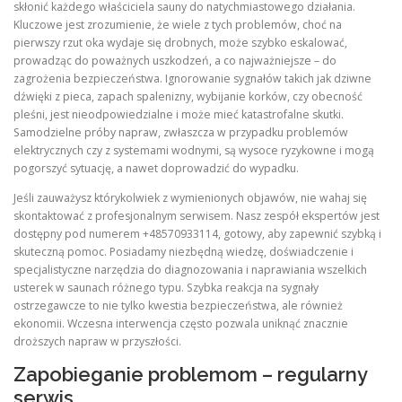
skłonić każdego właściciela sauny do natychmiastowego działania.
Kluczowe jest zrozumienie, że wiele z tych problemów, choć na
pierwszy rzut oka wydaje się drobnych, może szybko eskalować,
prowadząc do poważnych uszkodzeń, a co najważniejsze – do
zagrożenia bezpieczeństwa. Ignorowanie sygnałów takich jak dziwne
dźwięki z pieca, zapach spalenizny, wybijanie korków, czy obecność
pleśni, jest nieodpowiedzialne i może mieć katastrofalne skutki.
Samodzielne próby napraw, zwłaszcza w przypadku problemów
elektrycznych czy z systemami wodnymi, są wysoce ryzykowne i mogą
pogorszyć sytuację, a nawet doprowadzić do wypadku.
Jeśli zauważysz którykolwiek z wymienionych objawów, nie wahaj się
skontaktować z profesjonalnym serwisem. Nasz zespół ekspertów jest
dostępny pod numerem +48570933114, gotowy, aby zapewnić szybką i
skuteczną pomoc. Posiadamy niezbędną wiedzę, doświadczenie i
specjalistyczne narzędzia do diagnozowania i naprawiania wszelkich
usterek w saunach różnego typu. Szybka reakcja na sygnały
ostrzegawcze to nie tylko kwestia bezpieczeństwa, ale również
ekonomii. Wczesna interwencja często pozwala uniknąć znacznie
droższych napraw w przyszłości.
Zapobieganie problemom – regularny
serwis