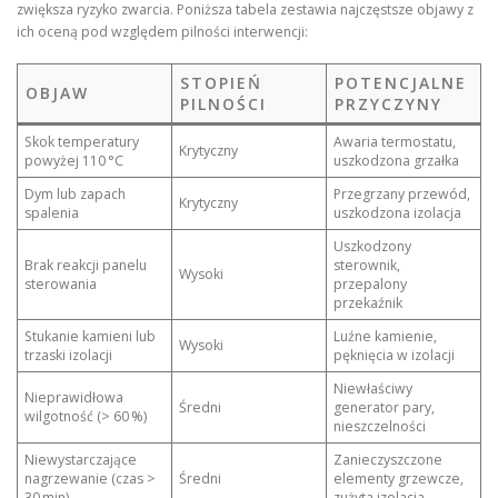
zwiększa ryzyko zwarcia. Poniższa tabela zestawia najczęstsze objawy z
ich oceną pod względem pilności interwencji:
STOPIEŃ
POTENCJALNE
OBJAW
PILNOŚCI
PRZYCZYNY
Skok temperatury
Awaria termostatu,
Krytyczny
powyżej 110 °C
uszkodzona grzałka
Dym lub zapach
Przegrzany przewód,
Krytyczny
spalenia
uszkodzona izolacja
Uszkodzony
Brak reakcji panelu
sterownik,
Wysoki
sterowania
przepalony
przekaźnik
Stukanie kamieni lub
Luźne kamienie,
Wysoki
trzaski izolacji
pęknięcia w izolacji
Niewłaściwy
Nieprawidłowa
Średni
generator pary,
wilgotność (> 60 %)
nieszczelności
Niewystarczające
Zanieczyszczone
nagrzewanie (czas >
Średni
elementy grzewcze,
30 min)
zużyta izolacja