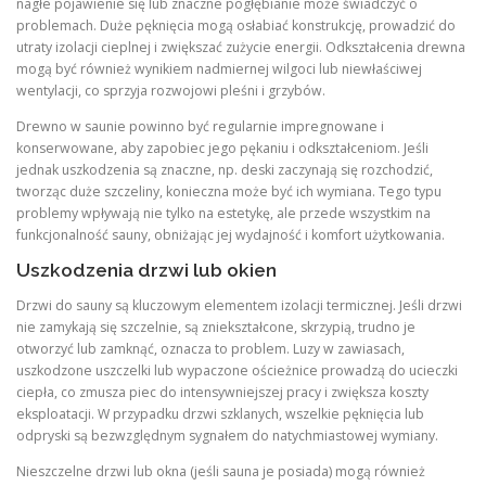
nagłe pojawienie się lub znaczne pogłębianie może świadczyć o
problemach. Duże pęknięcia mogą osłabiać konstrukcję, prowadzić do
utraty izolacji cieplnej i zwiększać zużycie energii. Odkształcenia drewna
mogą być również wynikiem nadmiernej wilgoci lub niewłaściwej
wentylacji, co sprzyja rozwojowi pleśni i grzybów.
Drewno w saunie powinno być regularnie impregnowane i
konserwowane, aby zapobiec jego pękaniu i odkształceniom. Jeśli
jednak uszkodzenia są znaczne, np. deski zaczynają się rozchodzić,
tworząc duże szczeliny, konieczna może być ich wymiana. Tego typu
problemy wpływają nie tylko na estetykę, ale przede wszystkim na
funkcjonalność sauny, obniżając jej wydajność i komfort użytkowania.
Uszkodzenia drzwi lub okien
Drzwi do sauny są kluczowym elementem izolacji termicznej. Jeśli drzwi
nie zamykają się szczelnie, są zniekształcone, skrzypią, trudno je
otworzyć lub zamknąć, oznacza to problem. Luzy w zawiasach,
uszkodzone uszczelki lub wypaczone ościeżnice prowadzą do ucieczki
ciepła, co zmusza piec do intensywniejszej pracy i zwiększa koszty
eksploatacji. W przypadku drzwi szklanych, wszelkie pęknięcia lub
odpryski są bezwzględnym sygnałem do natychmiastowej wymiany.
Nieszczelne drzwi lub okna (jeśli sauna je posiada) mogą również