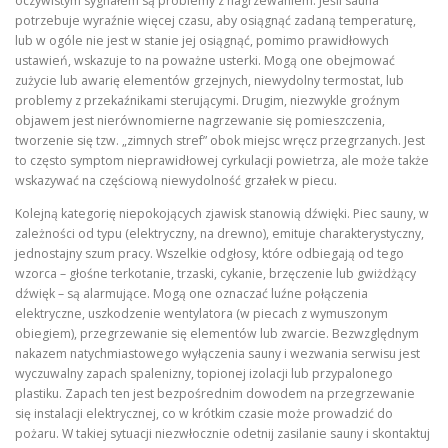
oczywistym sygnałem są problemy z nagrzewaniem. Jeśli sauna
potrzebuje wyraźnie więcej czasu, aby osiągnąć zadaną temperaturę,
lub w ogóle nie jest w stanie jej osiągnąć, pomimo prawidłowych
ustawień, wskazuje to na poważne usterki. Mogą one obejmować
zużycie lub awarię elementów grzejnych, niewydolny termostat, lub
problemy z przekaźnikami sterującymi. Drugim, niezwykle groźnym
objawem jest nierównomierne nagrzewanie się pomieszczenia,
tworzenie się tzw. „zimnych stref” obok miejsc wręcz przegrzanych. Jest
to często symptom nieprawidłowej cyrkulacji powietrza, ale może także
wskazywać na częściową niewydolność grzałek w piecu.
Kolejną kategorię niepokojących zjawisk stanowią dźwięki. Piec sauny, w
zależności od typu (elektryczny, na drewno), emituje charakterystyczny,
jednostajny szum pracy. Wszelkie odgłosy, które odbiegają od tego
wzorca – głośne terkotanie, trzaski, cykanie, brzęczenie lub gwiżdżący
dźwięk – są alarmujące. Mogą one oznaczać luźne połączenia
elektryczne, uszkodzenie wentylatora (w piecach z wymuszonym
obiegiem), przegrzewanie się elementów lub zwarcie. Bezwzględnym
nakazem natychmiastowego wyłączenia sauny i wezwania serwisu jest
wyczuwalny zapach spalenizny, topionej izolacji lub przypalonego
plastiku. Zapach ten jest bezpośrednim dowodem na przegrzewanie
się instalacji elektrycznej, co w krótkim czasie może prowadzić do
pożaru. W takiej sytuacji niezwłocznie odetnij zasilanie sauny i skontaktuj