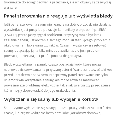
trudniejsze do zdiagnozowania przez laika, ale ich objawy są zazwyczaj
wyraźne.
Panel sterowania nie reaguje lub wyświetla błędy
Jeśli panel sterowania sauny nie reaguje na dotyk, przyciski nie działają,
wyświetlacz jest pusty lub pokazuje komunikaty o błędach (np. „ERR”,
„FAULT”), jest to jasny sygnał problemu. Przyczyną może być brak
zasilania panelu, uszkodzenie samego modułu sterującego, problem z
okablowaniem lub awaria czujników. Czasami wystarczy zresetować
saunę, odłączając ją na kilka minut od zasilania, ale jeśli problem
powraca, konieczna jest profesjonalna diagnostyka.
Błędy wyświetlane na panelu często posiadają kody, które mogą
naprowadzić serwisanta na przyczynę usterki. Warto zanotować taki kod
przed kontaktem z serwisem. Niesprawny panel sterowania nie tylko
uniemożliwia korzystanie z sauny, ale może również maskować
poważniejsze problemy elektryczne, takie jak zwarcia czy przeciążenia,
które mogły doprowadzić do jego uszkodzenia.
Wyłączanie się sauny lub wybijanie korków
Samoczynne wyłączanie się sauny podczas pracy, zwłaszcza po krótkim
czasie, lub częste wybijanie bezpieczników (korków) w domowej