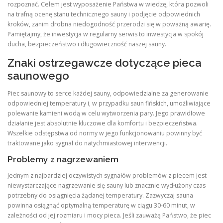
rozpoznać. Celem jest wyposażenie Państwa w wiedzę, która pozwoli
na trafną ocenę stanu technicznego sauny i podjęcie odpowiednich
kroków, zanim drobna niedogodność przerodzi się w poważną awarię.
Pamiętajmy, że inwestycja w regularny serwis to inwestycja w spokój
ducha, bezpieczeństwo i długowieczność naszej sauny.
Znaki ostrzegawcze dotyczące pieca
saunowego
Piec saunowy to serce każdej sauny, odpowiedzialne za generowanie
odpowiedniej temperatury i, w przypadku saun fińskich, umożliwiające
polewanie kamieni wodą w celu wytworzenia pary. Jego prawidłowe
działanie jest absolutnie kluczowe dla komfortu i bezpieczeństwa.
Wszelkie odstępstwa od normy w jego funkcjonowaniu powinny być
traktowane jako sygnał do natychmiastowej interwencji.
Problemy z nagrzewaniem
Jednym z najbardziej oczywistych sygnałów problemów z piecem jest
niewystarczające nagrzewanie się sauny lub znacznie wydłużony czas
potrzebny do osiągnięcia żądanej temperatury. Zazwyczaj sauna
powinna osiągnąć optymalną temperaturę w ciągu 30-60 minut, w
zależności od jej rozmiaru i mocy pieca. Jeśli zauważą Państwo, że piec