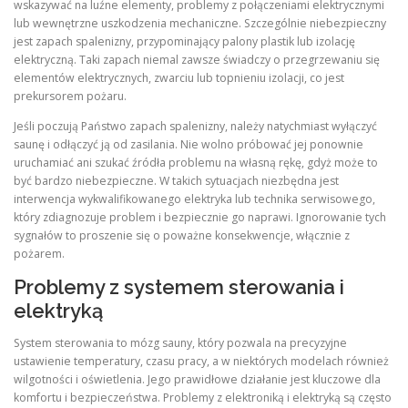
wskazywać na luźne elementy, problemy z połączeniami elektrycznymi
lub wewnętrzne uszkodzenia mechaniczne. Szczególnie niebezpieczny
jest zapach spalenizny, przypominający palony plastik lub izolację
elektryczną. Taki zapach niemal zawsze świadczy o przegrzewaniu się
elementów elektrycznych, zwarciu lub topnieniu izolacji, co jest
prekursorem pożaru.
Jeśli poczują Państwo zapach spalenizny, należy natychmiast wyłączyć
saunę i odłączyć ją od zasilania. Nie wolno próbować jej ponownie
uruchamiać ani szukać źródła problemu na własną rękę, gdyż może to
być bardzo niebezpieczne. W takich sytuacjach niezbędna jest
interwencja wykwalifikowanego elektryka lub technika serwisowego,
który zdiagnozuje problem i bezpiecznie go naprawi. Ignorowanie tych
sygnałów to proszenie się o poważne konsekwencje, włącznie z
pożarem.
Problemy z systemem sterowania i
elektryką
System sterowania to mózg sauny, który pozwala na precyzyjne
ustawienie temperatury, czasu pracy, a w niektórych modelach również
wilgotności i oświetlenia. Jego prawidłowe działanie jest kluczowe dla
komfortu i bezpieczeństwa. Problemy z elektroniką i elektryką są często