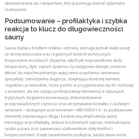
skonsultowania się z ekspertami, którzy pomogą dobrać optymalne
rozwiązanie.
Podsumowanie – profilaktyka i szybka
reakcja to klucz do długowieczności
sauny
Sauna, będąca źródłem relaksu i zdrowia, wymaga jednak stałej uwagi
ze strony właściciela oraz regularnych kontroli technicznych.
Rozpoznanie wczesnych objawów, takich jak nieprawidłowe skoki
temperatury, dym, zapach spalenia czy nietypowe dźwięki, powinno
skłonić do natychmiastowego wyłączenia urządzenia i wezwania
specjalisty. Samodzielna diagnoza, obejmująca kontrolę kamieni,
czujników i przewodów, może pomóc w przygotowaniu się do rozmowy
z serwisem, ale nie zastąpi profesjonalnej interwencji w sytuacjach
krytycznych. Regularna konserwacja, dokumentowanie
przeprowadzonych czynności oraz utrzymywanie kontaktu z zaufanym
serwisem – dostępnym pod numerem +48570933114 – to podstawowe
elementy zapewniające długą i bezpieczną eksploatację sauny.
Inwestując w profilaktykę, unikasz kosztownych napraw, minimalizujesz
ryzyko pożaru oraz zapewniasz użytkownikom stały komfort i
bezpieczeństwo. Dzięki świadomemu podejściu, każda sauna może