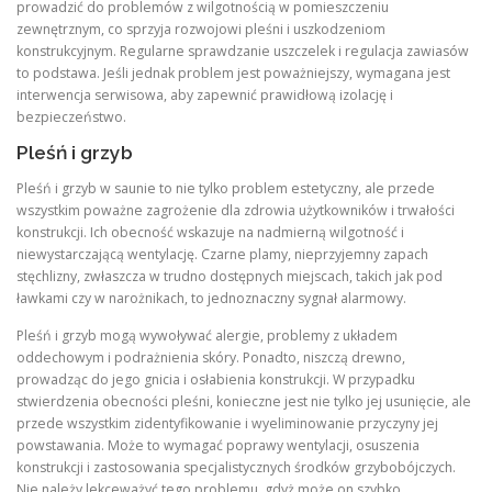
prowadzić do problemów z wilgotnością w pomieszczeniu
zewnętrznym, co sprzyja rozwojowi pleśni i uszkodzeniom
konstrukcyjnym. Regularne sprawdzanie uszczelek i regulacja zawiasów
to podstawa. Jeśli jednak problem jest poważniejszy, wymagana jest
interwencja serwisowa, aby zapewnić prawidłową izolację i
bezpieczeństwo.
Pleśń i grzyb
Pleśń i grzyb w saunie to nie tylko problem estetyczny, ale przede
wszystkim poważne zagrożenie dla zdrowia użytkowników i trwałości
konstrukcji. Ich obecność wskazuje na nadmierną wilgotność i
niewystarczającą wentylację. Czarne plamy, nieprzyjemny zapach
stęchlizny, zwłaszcza w trudno dostępnych miejscach, takich jak pod
ławkami czy w narożnikach, to jednoznaczny sygnał alarmowy.
Pleśń i grzyb mogą wywoływać alergie, problemy z układem
oddechowym i podrażnienia skóry. Ponadto, niszczą drewno,
prowadząc do jego gnicia i osłabienia konstrukcji. W przypadku
stwierdzenia obecności pleśni, konieczne jest nie tylko jej usunięcie, ale
przede wszystkim zidentyfikowanie i wyeliminowanie przyczyny jej
powstawania. Może to wymagać poprawy wentylacji, osuszenia
konstrukcji i zastosowania specjalistycznych środków grzybobójczych.
Nie należy lekceważyć tego problemu, gdyż może on szybko