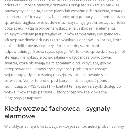
odczekaniu można otworzyć drzwiczki i przyjrzeć się kamieniom – jeśli
zauważymy pęknięcia, czarne plamy lub wyraźne odkształcenia, oznacza
to konieczność ich wymiany. Następnie, przy pomocy multimetru, można
sprawdzić ciągłość przewodów oraz rezystancję grzałki; odczyt wartości
poza specyfikacją producenta wskazuje na uszkodzenie elementu.
Kolejnym krokiem jest przegląd czujników temperatury i wilgotności –
ich nieprawidłowe odczyty często wynikają z osadów lub korozji, które
można delikatnie usunąć przy użyciu miękkiej szczoteczki i
odpowiedniego środka czyszczącego. Warto także sprawdzić, czy panel
sterujący nie wykazuje oznak zalania – wilgoć może powodować
zwarcia, które objawiają się migotaniem diod. W sytuacji, gdy po
przeprowadzeniu powyższych czynności problem nie zostaje
wyjaśniony, jedyną rozsądną decyzją jest skontaktowanie się z
serwisem. Numer telefonu, pod którym można uzyskać pomoc
techniczną, to +48570933114 – kontakt ten zapewnia szybki dostęp do
wykwalifikowanego personelu, który przeprowadzi dokładną
diagnostykę i naprawę.
Kiedy wezwać fachowca – sygnały
alarmowe
W praktyce istnieje kilka sytuacji, w których samodzielna próba naprawy