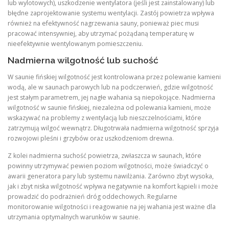
lub wylotowych), uszkodzenie wentylatora (jeśli jest zainstalowany) lub
błędne zaprojektowanie systemu wentylacji. Zastój powietrza wpływa
również na efektywność nagrzewania sauny, ponieważ piec musi
pracować intensywniej, aby utrzymać pożądaną temperaturę w
nieefektywnie wentylowanym pomieszczeniu.
Nadmierna wilgotność lub suchość
W saunie fińskiej wilgotność jest kontrolowana przez polewanie kamieni
wodą, ale w saunach parowych lub na podczerwień, gdzie wilgotność
jest stałym parametrem, jej nagłe wahania są niepokojące. Nadmierna
wilgotność w saunie fińskiej, niezależna od polewania kamieni, może
wskazywać na problemy z wentylacją lub nieszczelnościami, które
zatrzymują wilgoć wewnątrz. Długotrwała nadmierna wilgotność sprzyja
rozwojowi pleśni i grzybów oraz uszkodzeniom drewna.
Z kolei nadmierna suchość powietrza, zwłaszcza w saunach, które
powinny utrzymywać pewien poziom wilgotności, może świadczyć o
awarii generatora pary lub systemu nawilżania. Zarówno zbyt wysoka,
jak i zbyt niska wilgotność wpływa negatywnie na komfort kąpieli i może
prowadzić do podrażnień dróg oddechowych. Regularne
monitorowanie wilgotności i reagowanie na jej wahania jest ważne dla
utrzymania optymalnych warunków w saunie.