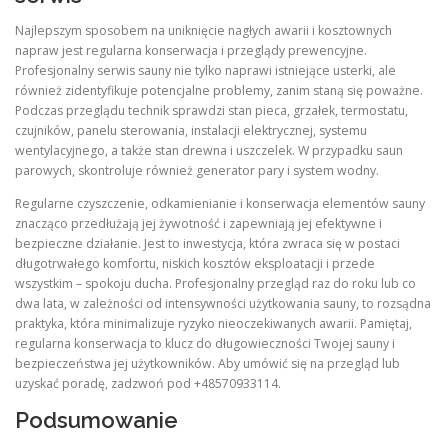
Najlepszym sposobem na uniknięcie nagłych awarii i kosztownych
napraw jest regularna konserwacja i przeglądy prewencyjne.
Profesjonalny serwis sauny nie tylko naprawi istniejące usterki, ale
również zidentyfikuje potencjalne problemy, zanim staną się poważne.
Podczas przeglądu technik sprawdzi stan pieca, grzałek, termostatu,
czujników, panelu sterowania, instalacji elektrycznej, systemu
wentylacyjnego, a także stan drewna i uszczelek. W przypadku saun
parowych, skontroluje również generator pary i system wodny.
Regularne czyszczenie, odkamienianie i konserwacja elementów sauny
znacząco przedłużają jej żywotność i zapewniają jej efektywne i
bezpieczne działanie. Jest to inwestycja, która zwraca się w postaci
długotrwałego komfortu, niskich kosztów eksploatacji i przede
wszystkim – spokoju ducha. Profesjonalny przegląd raz do roku lub co
dwa lata, w zależności od intensywności użytkowania sauny, to rozsądna
praktyka, która minimalizuje ryzyko nieoczekiwanych awarii. Pamiętaj,
regularna konserwacja to klucz do długowieczności Twojej sauny i
bezpieczeństwa jej użytkowników. Aby umówić się na przegląd lub
uzyskać poradę, zadzwoń pod +48570933114.
Podsumowanie