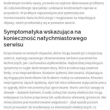
konkretnym modelu sauny, pozwala na szybsze skierowanie problemu
do odpowiedniego specjalisty i uniknięcie kosztownych napraw w
przyszłości. W praktyce najważniejsze jest systematyczne
monitorowanie stanu technicznego i reagowanie na niepokojące
objawy, zanim przekształcą się w poważne awarie.
Symptomatyka wskazująca na
konieczność natychmiastowego
serwisu
Rozpoznanie wczesnych objawów, które mogą świadczyć o krytycznej
usterce, wymaga uważnego obserwowania zarówno parametrów
technicznych, jak i zachowania użytkowników. Najbardziej niepokojące
symptomy to nagłe skoki temperatury, które przekraczają ustalone
limity, oraz nieprawidłowe działanie systemu sterowania, objawiające
się migającymi kontrolkami lub brakiem reakcji na ustawienia. Również
nieprzyjemny zapach spalenia, dym lub nieoczekiwane wyłączenie pieca
to sygnały, które nie powinny być ignorowane. Warto zwrócić uwagę na
dźwięki – stukanie kamieni, trzaski izolacji lub szumy elektryczne mogą
wskazywać na luźne połączenia lub uszkodzone elementy grzewcze. Nie
mniej istotne jest monitorowanie wilgotności – zbyt wysoki poziom
może prowadzić do kondensacji na elementach elektrycznych, co