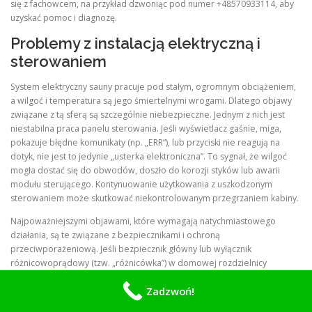
się z fachowcem, na przykład dzwoniąc pod numer +48570933114, aby
uzyskać pomoc i diagnozę.
Problemy z instalacją elektryczną i
sterowaniem
System elektryczny sauny pracuje pod stałym, ogromnym obciążeniem,
a wilgoć i temperatura są jego śmiertelnymi wrogami. Dlatego objawy
związane z tą sferą są szczególnie niebezpieczne. Jednym z nich jest
niestabilna praca panelu sterowania. Jeśli wyświetlacz gaśnie, miga,
pokazuje błędne komunikaty (np. „ERR”), lub przyciski nie reagują na
dotyk, nie jest to jedynie „usterka elektroniczna”. To sygnał, że wilgoć
mogła dostać się do obwodów, doszło do korozji styków lub awarii
modułu sterującego. Kontynuowanie użytkowania z uszkodzonym
sterowaniem może skutkować niekontrolowanym przegrzaniem kabiny.
Najpoważniejszymi objawami, które wymagają natychmiastowego
działania, są te związane z bezpiecznikami i ochroną
przeciwporażeniową. Jeśli bezpiecznik główny lub wyłącznik
różnicowoprądowy (tzw. „różnicówka”) w domowej rozdzielnicy
regularnie wyłączają się przy próbie uruchomienia sauny, absolutnie nie
Zadzwoń!
wolno tego ignorować ani próbować „obejść” problemu poprzez
wymianę bezpiecznika na silniejszy. To bezpośredni komunikat od