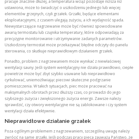
pracuje znacznie dłużej, a temperatura wciąż pozostaje niższa niż
ustawiona, może to świadczyć o uszkodzeniu jednego lub więcej
elementów grzejnych, czyli grzałek. Grzałki, będące elementami
eksploatacyjnymi, z czasem ulegają zużyciu, a ich wydajność spada.
Niewystarczające nagrzewanie może być również spowodowane
awarią termostatu lub czujnika temperatury, które odpowiadają za
precyzyjne monitorowanie i utrzymywanie zadanych parametrów.
Uszkodzony termostat może przekazywać błędne odczyty do panelu
sterowania, co skutkuje nieprawidłowym działaniem grzałek.
Ponadto, problem z nagrzewaniem może wynikać z niewłaściwej
wentylacji sauny. Jeśli system wentylacyjny nie działa prawidłowo, ciepłe
powietrze może być zbyt szybko usuwane lub nieprawidłowo
cyrkulować, uniemożliwiając piecowi skuteczne podgrzanie
pomieszczenia. W takich sytuacjach, piec może pracować na
maksymalnych obrotach przez dłuższy czas, co prowadzi do jego
szybszego zużycia i zwiększonego zużycia energii. Zawsze należy
sprawdzić, czy otwory wentylacyjne nie są zablokowane i czy system
wentylacji działa efektywnie.
Nieprawidłowe działanie grzałek
Poza ogólnym problemem z nagrzewaniem, szczególną uwagę należy
zwrócić na same grzałki. Jeśli podczas pracy pieca zauważą Państwo, że