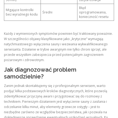
Błąd
Migające kontrolki
Średni
oprogramowania,
bez wyraźnego kodu
konieczność resetu
Każdy z wymienionych symptomów powinien być traktowany poważnie.
W szczególności objawy klasyfikowane jako „krytyczne” wymagają
natychmiastowego wyłączenia sauny i wezwania wykwalifikowanego
serwisanta. Działanie w trybie awaryjnym nie tylko chroni sprzęt, ale
przede wszystkim zabezpiecza przed potencjalnym zagrożeniem
pożarowym i zdrowotnym.
Jak diagnozować problem
samodzielnie?
Zanim jednak skontaktujemy się z profesjonalnym serwisem, warto
podjąć kilka podstawowych kroków diagnostycznych, które pozwolą
zidentyfikować przyczynę awarii i przygotować się do rozmowy z
technikiem. Pierwszym działaniem jest wyłączenie sauny z zasilania i
odczekanie kilku minut, aby elementy grzewcze ostygły – jest to
niezbędne zarówno ze względów bezpieczeństwa, jak i pozwala na
dokładniejsze sprawdzenie ewentualnych uszkodzeń wizualnych. Po