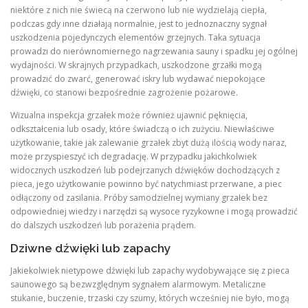
niektóre z nich nie świecą na czerwono lub nie wydzielają ciepła,
podczas gdy inne działają normalnie, jest to jednoznaczny sygnał
uszkodzenia pojedynczych elementów grzejnych. Taka sytuacja
prowadzi do nierównomiernego nagrzewania sauny i spadku jej ogólnej
wydajności. W skrajnych przypadkach, uszkodzone grzałki mogą
prowadzić do zwarć, generować iskry lub wydawać niepokojące
dźwięki, co stanowi bezpośrednie zagrożenie pożarowe.
Wizualna inspekcja grzałek może również ujawnić pęknięcia,
odkształcenia lub osady, które świadczą o ich zużyciu. Niewłaściwe
użytkowanie, takie jak zalewanie grzałek zbyt dużą ilością wody naraz,
może przyspieszyć ich degradację. W przypadku jakichkolwiek
widocznych uszkodzeń lub podejrzanych dźwięków dochodzących z
pieca, jego użytkowanie powinno być natychmiast przerwane, a piec
odłączony od zasilania. Próby samodzielnej wymiany grzałek bez
odpowiedniej wiedzy i narzędzi są wysoce ryzykowne i mogą prowadzić
do dalszych uszkodzeń lub porażenia prądem.
Dziwne dźwięki lub zapachy
Jakiekolwiek nietypowe dźwięki lub zapachy wydobywające się z pieca
saunowego są bezwzględnym sygnałem alarmowym. Metaliczne
stukanie, buczenie, trzaski czy szumy, których wcześniej nie było, mogą