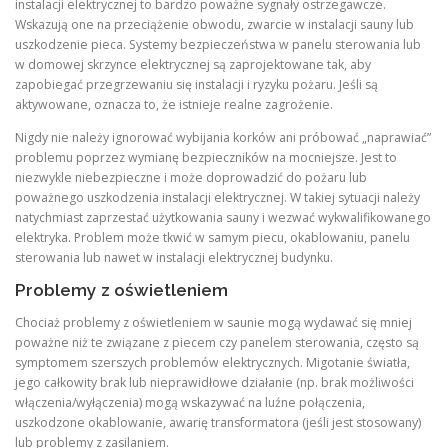
instalacji elektrycznej to bardzo poważne sygnały ostrzegawcze.
Wskazują one na przeciążenie obwodu, zwarcie w instalacji sauny lub
uszkodzenie pieca. Systemy bezpieczeństwa w panelu sterowania lub
w domowej skrzynce elektrycznej są zaprojektowane tak, aby
zapobiegać przegrzewaniu się instalacji i ryzyku pożaru. Jeśli są
aktywowane, oznacza to, że istnieje realne zagrożenie.
Nigdy nie należy ignorować wybijania korków ani próbować „naprawiać”
problemu poprzez wymianę bezpieczników na mocniejsze. Jest to
niezwykle niebezpieczne i może doprowadzić do pożaru lub
poważnego uszkodzenia instalacji elektrycznej. W takiej sytuacji należy
natychmiast zaprzestać użytkowania sauny i wezwać wykwalifikowanego
elektryka. Problem może tkwić w samym piecu, okablowaniu, panelu
sterowania lub nawet w instalacji elektrycznej budynku.
Problemy z oświetleniem
Chociaż problemy z oświetleniem w saunie mogą wydawać się mniej
poważne niż te związane z piecem czy panelem sterowania, często są
symptomem szerszych problemów elektrycznych. Migotanie światła,
jego całkowity brak lub nieprawidłowe działanie (np. brak możliwości
włączenia/wyłączenia) mogą wskazywać na luźne połączenia,
uszkodzone okablowanie, awarię transformatora (jeśli jest stosowany)
lub problemy z zasilaniem.