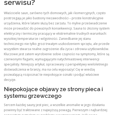
serwisu?
Właściciele saun, zarówno tych domowych, jak i komercyjnych, często
postrzegają je jako bastiony niezawodności – proste konstrukcyjnie
urządzenia, które latami służą bez zarzutu. To mylne przeświadczenie
może prowadzić do poważnych konsekwencji. Sauna to złożony system
elektryczny i termiczny pracujący w ekstremalnie trudnych warunkach:
wysokiej temperaturze i wilgotności. Zaniedbanie jej stanu
technicznego nie tylko grozi trwałym uszkodzeniem sprzętu, ale przede
wszystkim stwarza realne zagrożenie dla życia i zdrowia użytkowników.
Kluczowe jest zatem wyrobienie sobie czujności na symptomy, które są
czerwonymi flagami, wymagającymi natychmiastowej interwencji
specjalisty. Niniejszy artykuł, opracowany z perspektywy wieloletniego
doświadczenia w branży, ma na celu wyposażyć Cię w wiedzę
pozwalającą rozpoznać te niepokojące oznaki i podjąć właściwe
decyzje.
Niepokojące objawy ze strony pieca i
systemu grzewczego
Sercem każdej sauny jest piec, a wszelkie anomalie w jego działaniu
powinny być traktowane z najwyższą powagą. Pierwszym i najbardziej