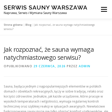
Przejdź
SERWIS SAUNY WARSZAWA
do
Menu
treści
Naprawa, Serwis i Wymiana Sauny Warszawa
Strona główna
»
Blog
»
Jak rozpoznać, że sauna wymaga natychmiastowego
SERWIS DO SAUNY WARSZAWA
BLOG
KONTAKT
serwisu?
Jak rozpoznać, że sauna wymaga
natychmiastowego serwisu?
OPUBLIKOWANO
29 CZERWCA, 2026
PRZEZ
ADMIN
Sauna, będąca jednym z najpopularniejszych elementów w polskich
domach i obiektach rekreacyjnych, łączy w sobie tradycję, relaks oraz
korzyści zdrowotne. Jednakże, jak każde urządzenie, które pracuje w
wysokich temperaturach i wilgotności, wymaga regularnej kontroli
technicznej oraz szybkiej reakcji w sytuacjach awaryjnych. Niewłaściwe
funkcjonowanie sauny może nie tylko obniżyć komfort użytkowników, ale