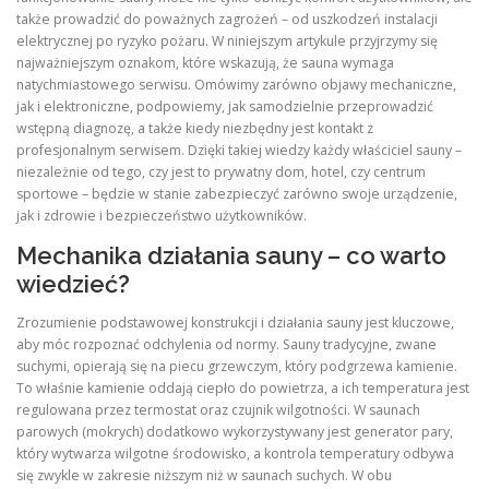
także prowadzić do poważnych zagrożeń – od uszkodzeń instalacji
elektrycznej po ryzyko pożaru. W niniejszym artykule przyjrzymy się
najważniejszym oznakom, które wskazują, że sauna wymaga
natychmiastowego serwisu. Omówimy zarówno objawy mechaniczne,
jak i elektroniczne, podpowiemy, jak samodzielnie przeprowadzić
wstępną diagnozę, a także kiedy niezbędny jest kontakt z
profesjonalnym serwisem. Dzięki takiej wiedzy każdy właściciel sauny –
niezależnie od tego, czy jest to prywatny dom, hotel, czy centrum
sportowe – będzie w stanie zabezpieczyć zarówno swoje urządzenie,
jak i zdrowie i bezpieczeństwo użytkowników.
Mechanika działania sauny – co warto
wiedzieć?
Zrozumienie podstawowej konstrukcji i działania sauny jest kluczowe,
aby móc rozpoznać odchylenia od normy. Sauny tradycyjne, zwane
suchymi, opierają się na piecu grzewczym, który podgrzewa kamienie.
To właśnie kamienie oddają ciepło do powietrza, a ich temperatura jest
regulowana przez termostat oraz czujnik wilgotności. W saunach
parowych (mokrych) dodatkowo wykorzystywany jest generator pary,
który wytwarza wilgotne środowisko, a kontrola temperatury odbywa
się zwykle w zakresie niższym niż w saunach suchych. W obu