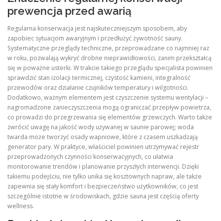
prewencja przed awarią
Regularna konserwacja jest najskuteczniejszym sposobem, aby
zapobiec sytuacjom awaryjnym i przedłużyć żywotność sauny.
Systematyczne przeglądy techniczne, przeprowadzane co najmniej raz
w roku, pozwalają wykryć drobne nieprawidłowości, zanim przekształcą
się w poważne usterki. W trakcie takiego przeglądu specjalista powinien
sprawdzić stan izolacji termicznej, czystość kamieni, integralność
przewodów oraz działanie czujników temperatury i wilgotności.
Dodatkowo, ważnym elementem jest czyszczenie systemu wentylacji –
nagromadzone zanieczyszczenia mogą ograniczać przepływ powietrza,
co prowadzi do przegrzewania się elementów grzewczych. Warto także
zwrócić uwagę na jakość wody używanej w saunie parowej; woda
twarda może tworzyć osady wapniowe, które z czasem uszkadzają
generator pary. W praktyce, właściciel powinien utrzymywać rejestr
przeprowadzonych czynności konserwacyjnych, co ułatwia
monitorowanie trendów i planowanie przyszłych interwencji. Dzięki
takiemu podejściu, nie tylko unika się kosztownych napraw, ale także
zapewnia się stały komfort i bezpieczeństwo użytkowników, co jest
szczególnie istotne w środowiskach, gdzie sauna jest częścią oferty
wellness.