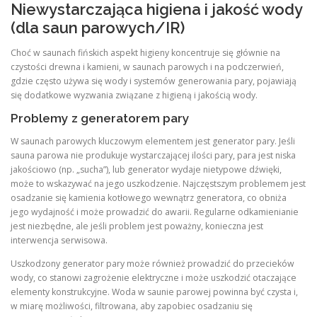
Niewystarczająca higiena i jakość wody
(dla saun parowych/IR)
Choć w saunach fińskich aspekt higieny koncentruje się głównie na
czystości drewna i kamieni, w saunach parowych i na podczerwień,
gdzie często używa się wody i systemów generowania pary, pojawiają
się dodatkowe wyzwania związane z higieną i jakością wody.
Problemy z generatorem pary
W saunach parowych kluczowym elementem jest generator pary. Jeśli
sauna parowa nie produkuje wystarczającej ilości pary, para jest niska
jakościowo (np. „sucha”), lub generator wydaje nietypowe dźwięki,
może to wskazywać na jego uszkodzenie. Najczęstszym problemem jest
osadzanie się kamienia kotłowego wewnątrz generatora, co obniża
jego wydajność i może prowadzić do awarii. Regularne odkamienianie
jest niezbędne, ale jeśli problem jest poważny, konieczna jest
interwencja serwisowa.
Uszkodzony generator pary może również prowadzić do przecieków
wody, co stanowi zagrożenie elektryczne i może uszkodzić otaczające
elementy konstrukcyjne. Woda w saunie parowej powinna być czysta i,
w miarę możliwości, filtrowana, aby zapobiec osadzaniu się