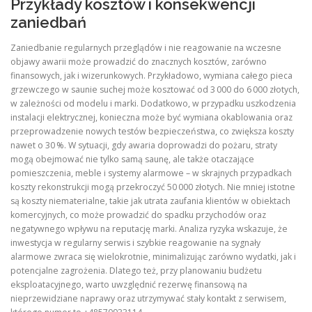
Przykłady kosztów i konsekwencji
zaniedbań
Zaniedbanie regularnych przeglądów i nie reagowanie na wczesne
objawy awarii może prowadzić do znacznych kosztów, zarówno
finansowych, jak i wizerunkowych. Przykładowo, wymiana całego pieca
grzewczego w saunie suchej może kosztować od 3 000 do 6 000 złotych,
w zależności od modelu i marki. Dodatkowo, w przypadku uszkodzenia
instalacji elektrycznej, konieczna może być wymiana okablowania oraz
przeprowadzenie nowych testów bezpieczeństwa, co zwiększa koszty
nawet o 30 %. W sytuacji, gdy awaria doprowadzi do pożaru, straty
mogą obejmować nie tylko samą saunę, ale także otaczające
pomieszczenia, meble i systemy alarmowe – w skrajnych przypadkach
koszty rekonstrukcji mogą przekroczyć 50 000 złotych. Nie mniej istotne
są koszty niematerialne, takie jak utrata zaufania klientów w obiektach
komercyjnych, co może prowadzić do spadku przychodów oraz
negatywnego wpływu na reputację marki. Analiza ryzyka wskazuje, że
inwestycja w regularny serwis i szybkie reagowanie na sygnały
alarmowe zwraca się wielokrotnie, minimalizując zarówno wydatki, jak i
potencjalne zagrożenia. Dlatego też, przy planowaniu budżetu
eksploatacyjnego, warto uwzględnić rezerwę finansową na
nieprzewidziane naprawy oraz utrzymywać stały kontakt z serwisem,