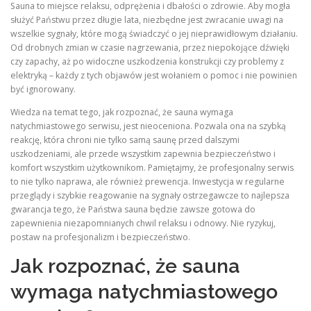
Sauna to miejsce relaksu, odprężenia i dbałości o zdrowie. Aby mogła
służyć Państwu przez długie lata, niezbędne jest zwracanie uwagi na
wszelkie sygnały, które mogą świadczyć o jej nieprawidłowym działaniu.
Od drobnych zmian w czasie nagrzewania, przez niepokojące dźwięki
czy zapachy, aż po widoczne uszkodzenia konstrukcji czy problemy z
elektryką – każdy z tych objawów jest wołaniem o pomoc i nie powinien
być ignorowany.
Wiedza na temat tego, jak rozpoznać, że sauna wymaga
natychmiastowego serwisu, jest nieoceniona. Pozwala ona na szybką
reakcję, która chroni nie tylko samą saunę przed dalszymi
uszkodzeniami, ale przede wszystkim zapewnia bezpieczeństwo i
komfort wszystkim użytkownikom. Pamiętajmy, że profesjonalny serwis
to nie tylko naprawa, ale również prewencja. Inwestycja w regularne
przeglądy i szybkie reagowanie na sygnały ostrzegawcze to najlepsza
gwarancja tego, że Państwa sauna będzie zawsze gotowa do
zapewnienia niezapomnianych chwil relaksu i odnowy. Nie ryzykuj,
postaw na profesjonalizm i bezpieczeństwo.
Jak rozpoznać, że sauna
wymaga natychmiastowego