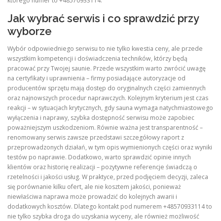
którego numer to +48570933114.
Jak wybrać serwis i co sprawdzić przy
wyborze
Wybór odpowiedniego serwisu to nie tylko kwestia ceny, ale przede
wszystkim kompetencji i doświadczenia techników, którzy będą
pracować przy Twojej saunie. Przede wszystkim warto zwrócić uwagę
na certyfikaty i uprawnienia – firmy posiadające autoryzacje od
producentów sprzętu mają dostęp do oryginalnych części zamiennych
oraz najnowszych procedur naprawczych. Kolejnym kryterium jest czas
reakcji – w sytuacjach krytycznych, gdy sauna wymaga natychmiastowego
wyłączenia i naprawy, szybka dostępność serwisu może zapobiec
poważniejszym uszkodzeniom. Równie ważna jest transparentność –
renomowany serwis zawsze przedstawi szczegółowy raport z
przeprowadzonych działań, w tym opis wymienionych części oraz wyniki
testów po naprawie. Dodatkowo, warto sprawdzić opinie innych
klientów oraz historię realizacji – pozytywne referencje świadczą o
rzetelności i jakości usług. W praktyce, przed podjęciem decyzji, zaleca
się porównanie kilku ofert, ale nie kosztem jakości, ponieważ
niewłaściwa naprawa może prowadzić do kolejnych awarii i
dodatkowych kosztów. Dlatego kontakt pod numerem +48570933114 to
nie tylko szybka droga do uzyskania wyceny, ale również możliwość