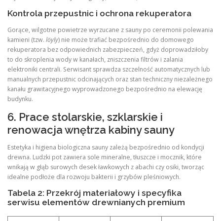
Kontrola przepustnic i ochrona rekuperatora
Gorące, wilgotne powietrze wyrzucane z sauny po ceremonii polewania
kamieni (tzw.
löyly
) nie może trafiać bezpośrednio do domowego
rekuperatora bez odpowiednich zabezpieczeń, gdyż doprowadziłoby
to do skroplenia wody w kanałach, zniszczenia filtrów i zalania
elektroniki centrali. Serwisant sprawdza szczelność automatycznych lub
manualnych przepustnic odcinających oraz stan techniczny niezależnego
kanału grawitacyjnego wyprowadzonego bezpośrednio na elewację
budynku.
6. Prace stolarskie, szklarskie i
renowacja wnętrza kabiny sauny
Estetyka i higiena biologiczna sauny zależą bezpośrednio od kondycji
drewna. Ludzki pot zawiera sole mineralne, tłuszcze i mocznik, które
wnikają w głąb surowych desek ławkowych z abachi czy osiki, tworząc
idealne podłoże dla rozwoju bakterii i grzybów pleśniowych.
Tabela 2: Przekrój materiałowy i specyfika
serwisu elementów drewnianych premium