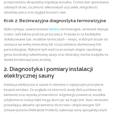
przeprowadza skrupulatną inspekcję wizualną. Ocenia stan spasowania
szklanych drzwi, szczelność silikonowych uszczelek, integralność
obudowy pieca oraz wygląd boazerii i ław.
Krok 2: Bezinwazyjna diagnostyka termowizyjna
Wykorzystując zaawansowane
kamery
termowizyjne, serwisant skanuje
ściany i sufit kabiny podczas pracy pieca. Pozwala to na bezbłędne
zlokalizowanie tzw. mostków termicznych – miejsc, w których doszło do
zsunięcia się wełny mineralnej lub rozszczelnienia aluminiowej folii
paroizolacyjnej. Wykrycie tych wad na wczesnym etapie zapobiega
gniciu konstrukcji szkieletowej sauny oraz destrukcji murów budynku na
skutek kondensacji pary wodnej.
2. Diagnostyka i pomiary instalacji
elektrycznej sauny
Instalacja elektryczna w saunie to element o najwyższym priorytecie
bezpieczeństwa. Ze względu na obecność wody (którą polewa się
kamienie) oraz wysoką przewodność wilgotnego powietrza, wszelkie
uchybienia w izolacji kabli mogą skończyć się tragicznie. Nasz serwisant,
posiadający aktualne uprawnienia dozorowe i eksploatacyjne SEP
(Stowarzyszenia Elektryków Polskich), wykonuje serię specjalistycznych