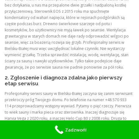
bez dotykania, u nas ma przepalone dwie grzałki i nadpaloną kostkę
przyłączeniową. Sterownik EOS z 2015 roku ma spuchnięte
kondensatory od wahań napięcia, które w rejonach podgórskich są
częste podczas burz. Drewno świerkowe szarzeje od potu i
kosmetyków, bo użytkownicy nie myją ławek po seansie. Wentylacja
grawitacyjna w starych domach nie daje rady odprowadzić wilgoci po
seansie, więc za boazerią rozwija się grzyb. Profesjonalny serwis w
Bielsku-Białej musi więc uwzględniać lokalne czynniki. Nie wystarczy
wymienić grzałkę. Trzeba sprawdzić instalację, wodę, wentylację, stan
ściany za sauną i nawyki użytkowników. Tylko takie podejście daje
gwarancję, że po serwisie sauna nie padnie ponownie za pół roku.
2. Zgłoszenie i diagnoza zdalna jako pierwszy
etap serwisu
Profesjonalny serwis sauny w Bielsku-Białej zaczyna się zanim serwisant
przekroczy próg Twojego domu. Po telefonie na numer +48 570 933
114 przeprowadzamy wstępny wywiad. Pytamy o pięć rzeczy. Pierwsza
to wiek sauny i marka pieca oraz sterownika. Inaczej diagnozuje się
Harvia Vega z 2020 roku, a inaczej Helo Cup 80 z 2008 roku. Druga to
objawy. Czy piec nie grzeje wcale, czy grzeje wolno, czy wywala
Zadzwoń!
bezpiecznik, czy sterownik się resetuje, czy czuć spaleniznę, czy drzwi
opadły. Trzecia to typ sauny. Fińska, infrared, parowa, combi. Czwarta to