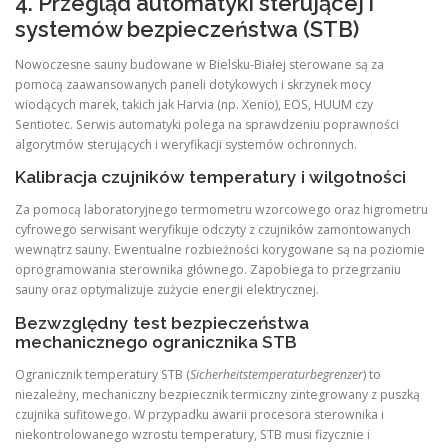
4. Przegląd automatyki sterującej i
systemów bezpieczeństwa (STB)
Nowoczesne sauny budowane w Bielsku-Białej sterowane są za
pomocą zaawansowanych paneli dotykowych i skrzynek mocy
wiodących marek, takich jak Harvia (np. Xenio), EOS, HUUM czy
Sentiotec. Serwis automatyki polega na sprawdzeniu poprawności
algorytmów sterujących i weryfikacji systemów ochronnych.
Kalibracja czujników temperatury i wilgotności
Za pomocą laboratoryjnego termometru wzorcowego oraz higrometru
cyfrowego serwisant weryfikuje odczyty z czujników zamontowanych
wewnątrz sauny. Ewentualne rozbieżności korygowane są na poziomie
oprogramowania sterownika głównego. Zapobiega to przegrzaniu
sauny oraz optymalizuje zużycie energii elektrycznej.
Bezwzględny test bezpieczeństwa
mechanicznego ogranicznika STB
Ogranicznik temperatury STB (
Sicherheitstemperaturbegrenzer
) to
niezależny, mechaniczny bezpiecznik termiczny zintegrowany z puszką
czujnika sufitowego. W przypadku awarii procesora sterownika i
niekontrolowanego wzrostu temperatury, STB musi fizycznie i