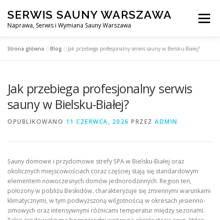
Przejdź
SERWIS SAUNY WARSZAWA
do
Menu
treści
Naprawa, Serwis i Wymiana Sauny Warszawa
Strona główna
»
Blog
»
Jak przebiega profesjonalny serwis sauny w Bielsku-Białej?
SERWIS DO SAUNY WARSZAWA
BLOG
KONTAKT
Jak przebiega profesjonalny serwis
sauny w Bielsku-Białej?
OPUBLIKOWANO
11 CZERWCA, 2026
PRZEZ
ADMIN
Sauny domowe i przydomowe strefy SPA w Bielsku-Białej oraz
okolicznych miejscowościach coraz częściej stają się standardowym
elementem nowoczesnych domów jednorodzinnych. Region ten,
położony w pobliżu Beskidów, charakteryzuje się zmiennymi warunkami
klimatycznymi, w tym podwyższoną wilgotnością w okresach jesienno-
zimowych oraz intensywnymi różnicami temperatur między sezonami.