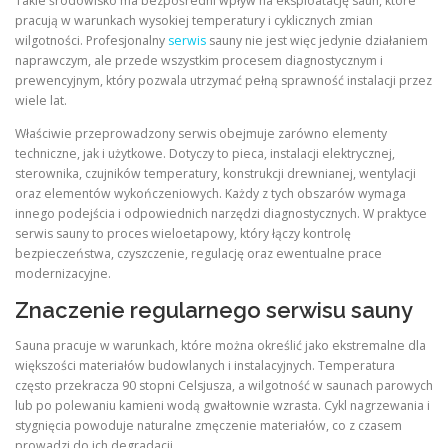
Takie środowisko ma bezpośredni wpływ na eksploatację saun, które
pracują w warunkach wysokiej temperatury i cyklicznych zmian
wilgotności. Profesjonalny
serwis
sauny nie jest więc jedynie działaniem
naprawczym, ale przede wszystkim procesem diagnostycznym i
prewencyjnym, który pozwala utrzymać pełną sprawność instalacji przez
wiele lat.
Właściwie przeprowadzony serwis obejmuje zarówno elementy
techniczne, jak i użytkowe. Dotyczy to pieca, instalacji elektrycznej,
sterownika, czujników temperatury, konstrukcji drewnianej, wentylacji
oraz elementów wykończeniowych. Każdy z tych obszarów wymaga
innego podejścia i odpowiednich narzędzi diagnostycznych. W praktyce
serwis sauny to proces wieloetapowy, który łączy kontrolę
bezpieczeństwa, czyszczenie, regulację oraz ewentualne prace
modernizacyjne.
Znaczenie regularnego serwisu sauny
Sauna pracuje w warunkach, które można określić jako ekstremalne dla
większości materiałów budowlanych i instalacyjnych. Temperatura
często przekracza 90 stopni Celsjusza, a wilgotność w saunach parowych
lub po polewaniu kamieni wodą gwałtownie wzrasta. Cykl nagrzewania i
stygnięcia powoduje naturalne zmęczenie materiałów, co z czasem
prowadzi do ich degradacji.