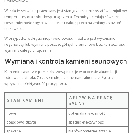
użytkowników.
W trakcie serwisu sprawdzany jest stan grzałek, termostatów, czujników
temperatury oraz obudowy urządzenia. Technicy oceniają również
równomierność nagrzewania oraz reakcję pieca na zmiany ustawień
sterownika.
W przypadku wykrycia nieprawidłowości możliwe jest wykonanie
regeneracji lub wymiany poszczególnych elementów bez konieczności
wymiany całego urządzenia.
Wymiana i kontrola kamieni saunowych
Kamienie saunowe pełnią kluczową funkcję w procesie akumulacji i
oddawania ciepła. Z czasem ulegają one naturalnemu zużyciu, co
wpływa na efektywność pracy pieca.
WPŁYW NA PRACĘ
STAN KAMIENI
SAUNY
nowe
optymalna wydajność
częściowo zużyte
spadek efektywności
spękane
nierównomierne grzanie