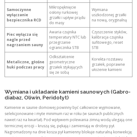
Mikropęknięcie
Samoczynne
Wymiana
osłony rurkowej
wyłączanie
uszkodzonej grzałki
grzałki i upływ prądu
bezpiecznika RCD
na nową, oryginalną
do masy
Awaria czujnika
Czyszczenie styków,
Piec wyłącza się
temperatury NTC lub
kalibracja czujnika
nagle przed
przegrzanie
sufitowego, reset
nagrzaniem sauny
ogranicznika STB
STB
Odkształcenie
Korekta rozstawu
Metaliczne, głośne
geometryczne
grzałek, poprawne
huki podczas pracy
grzałek stykających
ułożenie kamieni
się ze sobą
Wymiana i układanie kamieni saunowych (Gabro-
diabaz, Oliwin, Peridotyt)
Kamienie w saunie domowej powinny być całkowicie wyjmowane,
selekcjonowane i myte minimum raz w roku (w saunach publicznych
nawet raz na kwartał). Pod wpływem polewania zimną wodą ulegają one
termicznej erozji – kruszą się, pękają i zamieniają w drobny pył.
Nagromadzony na dnie kosza pył kamienny blokuje naturalną konwekcję