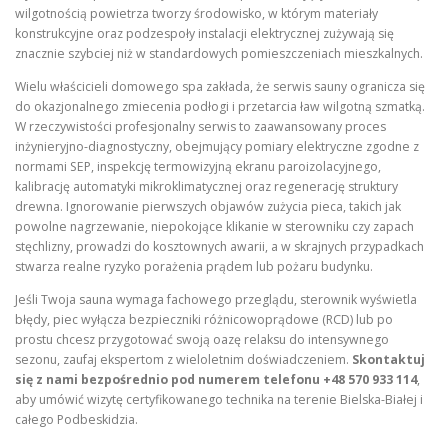
wilgotnością powietrza tworzy środowisko, w którym materiały
konstrukcyjne oraz podzespoły instalacji elektrycznej zużywają się
znacznie szybciej niż w standardowych pomieszczeniach mieszkalnych.
Wielu właścicieli domowego spa zakłada, że serwis sauny ogranicza się
do okazjonalnego zmiecenia podłogi i przetarcia ław wilgotną szmatką.
W rzeczywistości profesjonalny serwis to zaawansowany proces
inżynieryjno-diagnostyczny, obejmujący pomiary elektryczne zgodne z
normami SEP, inspekcję termowizyjną ekranu paroizolacyjnego,
kalibrację automatyki mikroklimatycznej oraz regenerację struktury
drewna. Ignorowanie pierwszych objawów zużycia pieca, takich jak
powolne nagrzewanie, niepokojące klikanie w sterowniku czy zapach
stęchlizny, prowadzi do kosztownych awarii, a w skrajnych przypadkach
stwarza realne ryzyko porażenia prądem lub pożaru budynku.
Jeśli Twoja sauna wymaga fachowego przeglądu, sterownik wyświetla
błędy, piec wyłącza bezpieczniki różnicowoprądowe (RCD) lub po
prostu chcesz przygotować swoją oazę relaksu do intensywnego
sezonu, zaufaj ekspertom z wieloletnim doświadczeniem.
Skontaktuj
się z nami bezpośrednio pod numerem telefonu +48 570 933 114
,
aby umówić wizytę certyfikowanego technika na terenie Bielska-Białej i
całego Podbeskidzia.