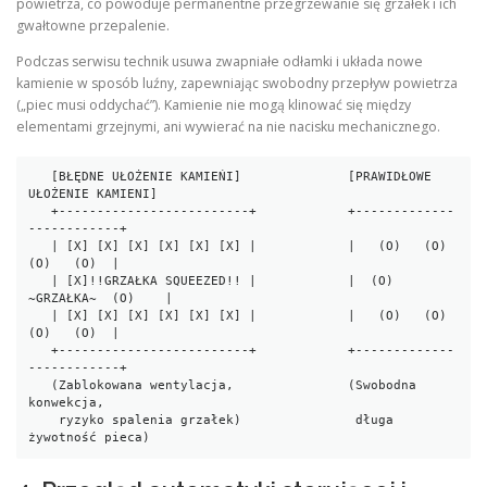
powietrza, co powoduje permanentne przegrzewanie się grzałek i ich
gwałtowne przepalenie.
Podczas serwisu technik usuwa zwapniałe odłamki i układa nowe
kamienie w sposób luźny, zapewniając swobodny przepływ powietrza
(„piec musi oddychać”). Kamienie nie mogą klinować się między
elementami grzejnymi, ani wywierać na nie nacisku mechanicznego.
   [BŁĘDNE UŁOŻENIE KAMIEŃI]              [PRAWIDŁOWE 
UŁOŻENIE KAMIENI]

   +-------------------------+            +-------------
------------+

   | [X] [X] [X] [X] [X] [X] |            |   (O)   (O)   
(O)   (O)  |

   | [X]!!GRZAŁKA SQUEEZED!! |            |  (O)  
~GRZAŁKA~  (O)    |

   | [X] [X] [X] [X] [X] [X] |            |   (O)   (O)   
(O)   (O)  |

   +-------------------------+            +-------------
------------+

   (Zablokowana wentylacja,               (Swobodna 
konwekcja,

    ryzyko spalenia grzałek)               długa 