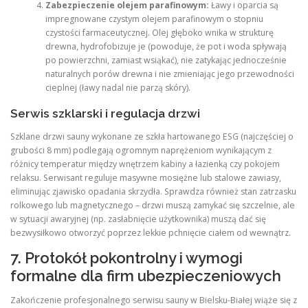
Zabezpieczenie olejem parafinowym:
Ławy i oparcia są
impregnowane czystym olejem parafinowym o stopniu
czystości farmaceutycznej. Olej głęboko wnika w strukturę
drewna, hydrofobizuje je (powoduje, że pot i woda spływają
po powierzchni, zamiast wsiąkać), nie zatykając jednocześnie
naturalnych porów drewna i nie zmieniając jego przewodności
cieplnej (ławy nadal nie parzą skóry).
Serwis szklarski i regulacja drzwi
Szklane drzwi sauny wykonane ze szkła hartowanego ESG (najczęściej o
grubości 8 mm) podlegają ogromnym naprężeniom wynikającym z
różnicy temperatur między wnętrzem kabiny a łazienką czy pokojem
relaksu. Serwisant reguluje masywne mosiężne lub stalowe zawiasy,
eliminując zjawisko opadania skrzydła. Sprawdza również stan zatrzasku
rolkowego lub magnetycznego – drzwi muszą zamykać się szczelnie, ale
w sytuacji awaryjnej (np. zasłabnięcie użytkownika) muszą dać się
bezwysiłkowo otworzyć poprzez lekkie pchnięcie ciałem od wewnątrz.
7. Protokół pokontrolny i wymogi
formalne dla firm ubezpieczeniowych
Zakończenie profesjonalnego serwisu sauny w Bielsku-Białej wiąże się z