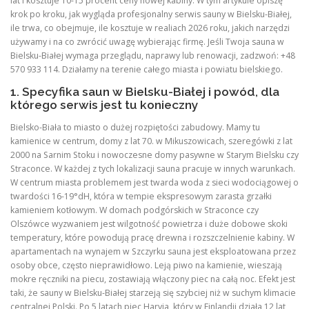
lat i kosztuje 10-15 procent ceny nowej kabiny. W tym artykule opiszę
krok po kroku, jak wygląda profesjonalny serwis sauny w Bielsku-Białej,
ile trwa, co obejmuje, ile kosztuje w realiach 2026 roku, jakich narzędzi
używamy i na co zwrócić uwagę wybierając firmę. Jeśli Twoja sauna w
Bielsku-Białej wymaga przeglądu, naprawy lub renowacji, zadzwoń: +48
570 933 114. Działamy na terenie całego miasta i powiatu bielskiego.
1. Specyfika saun w Bielsku-Białej i powód, dla
którego serwis jest tu konieczny
Bielsko-Biała to miasto o dużej rozpiętości zabudowy. Mamy tu
kamienice w centrum, domy z lat 70. w Mikuszowicach, szeregówki z lat
2000 na Sarnim Stoku i nowoczesne domy pasywne w Starym Bielsku czy
Straconce. W każdej z tych lokalizacji sauna pracuje w innych warunkach.
W centrum miasta problemem jest twarda woda z sieci wodociągowej o
twardości 16-19°dH, która w tempie ekspresowym zarasta grzałki
kamieniem kotłowym. W domach podgórskich w Straconce czy
Olszówce wyzwaniem jest wilgotność powietrza i duże dobowe skoki
temperatury, które powodują pracę drewna i rozszczelnienie kabiny. W
apartamentach na wynajem w Szczyrku sauna jest eksploatowana przez
osoby obce, często nieprawidłowo. Leją piwo na kamienie, wieszają
mokre ręczniki na piecu, zostawiają włączony piec na całą noc. Efekt jest
taki, że sauny w Bielsku-Białej starzeją się szybciej niż w suchym klimacie
centralnej Polski. Po 5 latach piec Harvia, który w Finlandii działa 12 lat