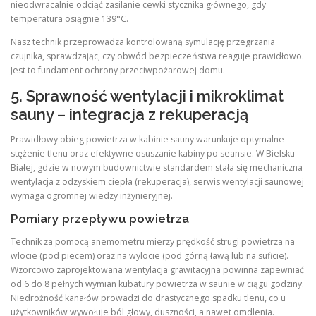
nieodwracalnie odciąć zasilanie cewki stycznika głównego, gdy
temperatura osiągnie 139°C.
Nasz technik przeprowadza kontrolowaną symulację przegrzania
czujnika, sprawdzając, czy obwód bezpieczeństwa reaguje prawidłowo.
Jest to fundament ochrony przeciwpożarowej domu.
5. Sprawność wentylacji i mikroklimat
sauny – integracja z rekuperacją
Prawidłowy obieg powietrza w kabinie sauny warunkuje optymalne
stężenie tlenu oraz efektywne osuszanie kabiny po seansie. W Bielsku-
Białej, gdzie w nowym budownictwie standardem stała się mechaniczna
wentylacja z odzyskiem ciepła (rekuperacja), serwis wentylacji saunowej
wymaga ogromnej wiedzy inżynieryjnej.
Pomiary przepływu powietrza
Technik za pomocą anemometru mierzy prędkość strugi powietrza na
wlocie (pod piecem) oraz na wylocie (pod górną ławą lub na suficie).
Wzorcowo zaprojektowana wentylacja grawitacyjna powinna zapewniać
od 6 do 8 pełnych wymian kubatury powietrza w saunie w ciągu godziny.
Niedrożność kanałów prowadzi do drastycznego spadku tlenu, co u
użytkowników wywołuje ból głowy, duszności, a nawet omdlenia.