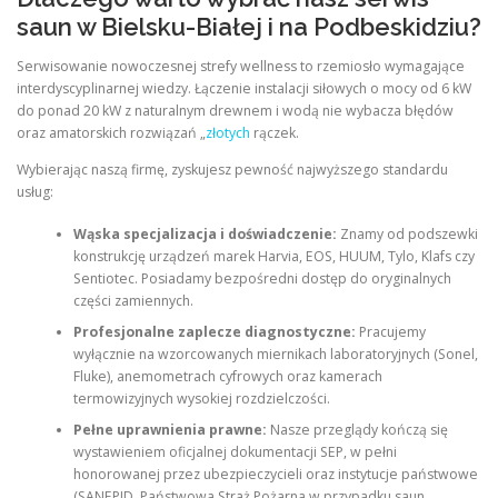
saun w Bielsku-Białej i na Podbeskidziu?
Serwisowanie nowoczesnej strefy wellness to rzemiosło wymagające
interdyscyplinarnej wiedzy. Łączenie instalacji siłowych o mocy od 6 kW
do ponad 20 kW z naturalnym drewnem i wodą nie wybacza błędów
oraz amatorskich rozwiązań „
złotych
rączek.
Wybierając naszą firmę, zyskujesz pewność najwyższego standardu
usług:
Wąska specjalizacja i doświadczenie:
Znamy od podszewki
konstrukcję urządzeń marek Harvia, EOS, HUUM, Tylo, Klafs czy
Sentiotec. Posiadamy bezpośredni dostęp do oryginalnych
części zamiennych.
Profesjonalne zaplecze diagnostyczne:
Pracujemy
wyłącznie na wzorcowanych miernikach laboratoryjnych (Sonel,
Fluke), anemometrach cyfrowych oraz kamerach
termowizyjnych wysokiej rozdzielczości.
Pełne uprawnienia prawne:
Nasze przeglądy kończą się
wystawieniem oficjalnej dokumentacji SEP, w pełni
honorowanej przez ubezpieczycieli oraz instytucje państwowe
(SANEPID, Państwowa Straż Pożarna w przypadku saun