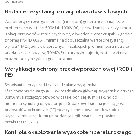
pomiarów.
Badanie rezystancji izolacji obwodów siłowych
Za pomocą cyfrowego miernika (induktora) generującego napięcie
probiercze o wartości 500V lub 1000V DC, sprawdzana jest rezystancja
izolacji przewodów zasilających piec, oświetlenie oraz czujniki. Zgodnie
z normą PN-HD 60364, minimalna dopuszczalna wartość rezystancji
wynosi 1 MΩ, jednak w sprawnych instalacjach premium parametry te
przekraczają zazwyczaj 50 MΩ. Pomiary wykonuje się w stanie zimnym
oraz po pełnym cyklu nagrzania sauny.
Weryfikacja ochrony przeciwporażeniowej (RCD i
PE)
Serwisant mierzy prąd i czas zadziałania wyłącznika
różnicowoprądowego (RCD) w rozdzielnicy głównej. Wyłącznik o czułości
30mA musi rozłączyć obwód w czasie poniżej 40 milisekund od
momentu symulacji upływu prądu. Dodatkowo badana jest ciągłość
przewodów ochronnych (PE) łączących metalową obudowę pieca z
szyną uziemiającą domu (impedancja pętli zwarcia nie powinna
przekraczać 0,2 Ω).
Kontrola okablowania wysokotemperaturowego