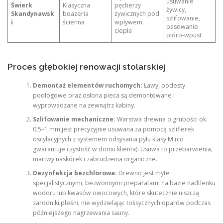
usuwanie
Świerk
Klasyczna
pęcherzy
żywicy,
Skandynawsk
boazeria
żywicznych pod
szlifowanie,
i
ścienna
wpływem
pasowanie
ciepła
pióro-wpust
Proces głębokiej renowacji stolarskiej
Demontaż elementów ruchomych:
Ławy, podesty
podłogowe oraz osłona pieca są demontowane i
wyprowadzane na zewnątrz kabiny.
Szlifowanie mechaniczne:
Warstwa drewna o grubości ok.
0,5–1 mm jest precyzyjnie usuwana za pomocą szlifierek
oscylacyjnych z systemem odsysania pyłu klasy M (co
gwarantuje czystość w domu klienta). Usuwa to przebarwienia,
martwy naskórek i zabrudzenia organiczne.
Dezynfekcja bezchlorowa:
Drewno jest myte
specjalistycznymi, bezwonnymi preparatami na bazie nadtlenku
wodoru lub kwasów owocowych, które skutecznie niszczą
zarodniki pleśni, nie wydzielając toksycznych oparów podczas
późniejszego nagrzewania sauny.