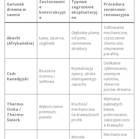
Zastosowani
Typowe
Gatunek
Procedura
e
zagrożenie
drewna w
serwisowo-
konstrukcyjn
eksploatacyj
saunie
renowacyjna
e
ne
Szlifowanie
Głębokie plamy
mechaniczne,
Abachi
Ławy, oparcia,
od potu,
czyszczenie
(Afrykańskie)
zagłówki
ciemnienie
chemiczne,
struktury
olejowanie
parafiną
Delikatne
Krystalizacja
cyklinowanie,
Boazeria
Cedr
żywicy, utrata
usunięcie
ścienna i
Kanadyjski
intensywnego
nalotów,
sufitowa
zapachu
otwarcie
porów drewna
Wymiana
Thermo-
Kruchość
pękniętych
Wykończenie
Osika /
mechaniczna
listew,
premium,
Thermo-
na krawędziach
polerowanie,
panele
Świerk
profili
zabezpieczeni
e krawędzi
Mechaniczne
Wycieki