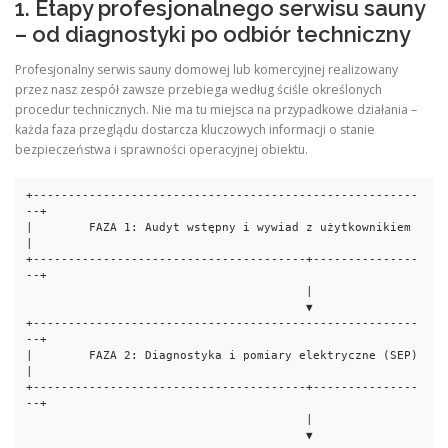
1. Etapy profesjonalnego serwisu sauny
– od diagnostyki po odbiór techniczny
Profesjonalny serwis sauny domowej lub komercyjnej realizowany
przez nasz zespół zawsze przebiega według ściśle określonych
procedur technicznych. Nie ma tu miejsca na przypadkowe działania –
każda faza przeglądu dostarcza kluczowych informacji o stanie
bezpieczeństwa i sprawności operacyjnej obiektu.
+-------------------------------------------------------
--+

|        FAZA 1: Audyt wstępny i wywiad z użytkownikiem   
|

+---------------------------------------+---------------
--+

                                        |

                                        ▼

+-------------------------------------------------------
--+

|        FAZA 2: Diagnostyka i pomiary elektryczne (SEP)  
|

+---------------------------------------+---------------
--+

                                        |

                                        ▼
