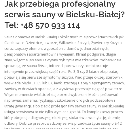
Jak przebiega profesjonalny
serwis sauny w Bielsku-Białej?
Tel: +48 570 933 114
Sauna domowa w Bielsku-Białej i okolicznych miejscowościach takich jak
Czechowice-Dziedzice, Jaworze, Wilkowice, Szczyrk, Żywiec czy Kozy to
coraz częstszy element wyposażenia domów jednorodzinnych,
pensjonatów i apartamentów na wynajem. Klimat podgórski, długie
zimy, wilgotne jesienie i aktywny tryb życia mieszkańców Podbeskidzia
sprawiają, że sauna fińska, infrared, parowa czy combi pracuje
intensywnie przez większą część roku. Po 3, 5 czy 8 latach eksploatacji
pojawiają się pierwsze symptomy zużycia. Piec grzeje dłużej, sterownik
wyświetla błędy E1, E5 lub E7, ławki szarzeją i łapią nieprzyjemny zapach,
zawiasy w drzwiach opadają, a z wywiewu przestaje ciągnąć powietrze.
W tym momencie właściciel staje przed wyborem. Można próbować
naprawiać samemu, ryzykując uszkodzenie drogich podzespołów i
utratę gwarancji, albo zlecić profesjonalny serwis sauny. W Bielsku-Białej
usługa serwisowa to nie tylko wymiana grzałki. To kompleksowy proces,
który obejmuje diagnostykę, elektrykę, stolarstwo, wentylację, chemię i
odbiory. Dobrze przeprowadzony serwis przedłuża życie sauny o 8-12