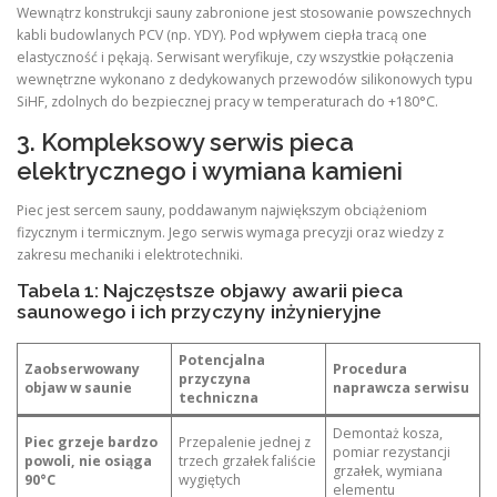
Wewnątrz konstrukcji sauny zabronione jest stosowanie powszechnych
kabli budowlanych PCV (np. YDY). Pod wpływem ciepła tracą one
elastyczność i pękają. Serwisant weryfikuje, czy wszystkie połączenia
wewnętrzne wykonano z dedykowanych przewodów silikonowych typu
SiHF, zdolnych do bezpiecznej pracy w temperaturach do +180°C.
3. Kompleksowy serwis pieca
elektrycznego i wymiana kamieni
Piec jest sercem sauny, poddawanym największym obciążeniom
fizycznym i termicznym. Jego serwis wymaga precyzji oraz wiedzy z
zakresu mechaniki i elektrotechniki.
Tabela 1: Najczęstsze objawy awarii pieca
saunowego i ich przyczyny inżynieryjne
Potencjalna
Zaobserwowany
Procedura
przyczyna
objaw w saunie
naprawcza serwisu
techniczna
Demontaż kosza,
Piec grzeje bardzo
Przepalenie jednej z
pomiar rezystancji
powoli, nie osiąga
trzech grzałek faliście
grzałek, wymiana
90°C
wygiętych
elementu