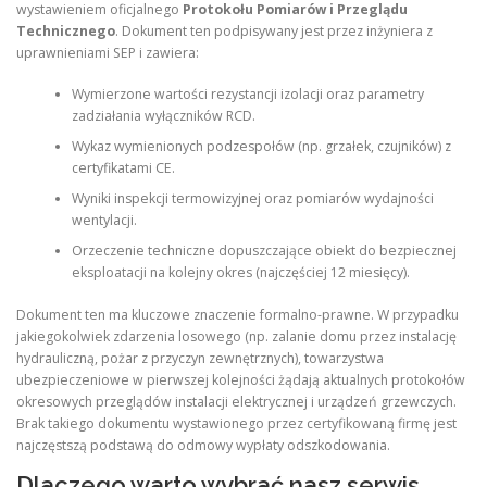
wystawieniem oficjalnego
Protokołu Pomiarów i Przeglądu
Technicznego
. Dokument ten podpisywany jest przez inżyniera z
uprawnieniami SEP i zawiera:
Wymierzone wartości rezystancji izolacji oraz parametry
zadziałania wyłączników RCD.
Wykaz wymienionych podzespołów (np. grzałek, czujników) z
certyfikatami CE.
Wyniki inspekcji termowizyjnej oraz pomiarów wydajności
wentylacji.
Orzeczenie techniczne dopuszczające obiekt do bezpiecznej
eksploatacji na kolejny okres (najczęściej 12 miesięcy).
Dokument ten ma kluczowe znaczenie formalno-prawne. W przypadku
jakiegokolwiek zdarzenia losowego (np. zalanie domu przez instalację
hydrauliczną, pożar z przyczyn zewnętrznych), towarzystwa
ubezpieczeniowe w pierwszej kolejności żądają aktualnych protokołów
okresowych przeglądów instalacji elektrycznej i urządzeń grzewczych.
Brak takiego dokumentu wystawionego przez certyfikowaną firmę jest
najczęstszą podstawą do odmowy wypłaty odszkodowania.
Dlaczego warto wybrać nasz serwis