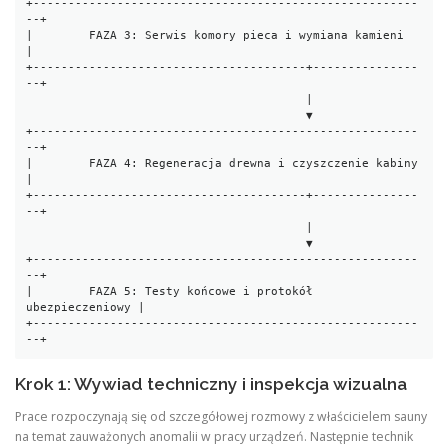
+-------------------------------------------------------
--+

|        FAZA 3: Serwis komory pieca i wymiana kamieni    
|

+---------------------------------------+---------------
--+

                                        |

                                        ▼

+-------------------------------------------------------
--+

|        FAZA 4: Regeneracja drewna i czyszczenie kabiny  
|

+---------------------------------------+---------------
--+

                                        |

                                        ▼

+-------------------------------------------------------
--+

|        FAZA 5: Testy końcowe i protokół 
ubezpieczeniowy |

+-------------------------------------------------------
Krok 1: Wywiad techniczny i inspekcja wizualna
Prace rozpoczynają się od szczegółowej rozmowy z właścicielem sauny
na temat zauważonych anomalii w pracy urządzeń. Następnie technik