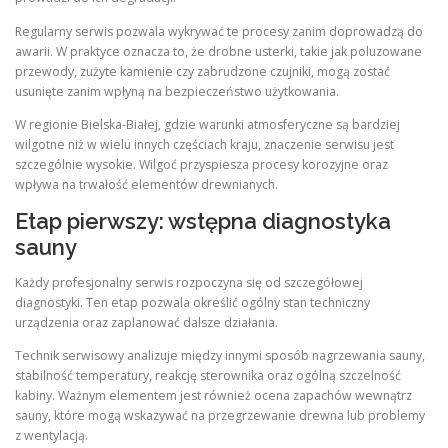
Regularny serwis pozwala wykrywać te procesy zanim doprowadzą do
awarii. W praktyce oznacza to, że drobne usterki, takie jak poluzowane
przewody, zużyte kamienie czy zabrudzone czujniki, mogą zostać
usunięte zanim wpłyną na bezpieczeństwo użytkowania.
W regionie Bielska-Białej, gdzie warunki atmosferyczne są bardziej
wilgotne niż w wielu innych częściach kraju, znaczenie serwisu jest
szczególnie wysokie. Wilgoć przyspiesza procesy korozyjne oraz
wpływa na trwałość elementów drewnianych.
Etap pierwszy: wstępna diagnostyka
sauny
Każdy profesjonalny serwis rozpoczyna się od szczegółowej
diagnostyki. Ten etap pozwala określić ogólny stan techniczny
urządzenia oraz zaplanować dalsze działania.
Technik serwisowy analizuje między innymi sposób nagrzewania sauny,
stabilność temperatury, reakcję sterownika oraz ogólną szczelność
kabiny. Ważnym elementem jest również ocena zapachów wewnątrz
sauny, które mogą wskazywać na przegrzewanie drewna lub problemy
z wentylacją.