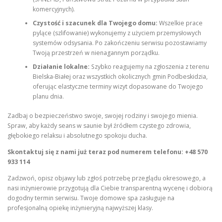
komercyjnych).
Czystość i szacunek dla Twojego domu:
Wszelkie prace
pylące (szlifowanie) wykonujemy z użyciem przemysłowych
systemów odsysania. Po zakończeniu serwisu pozostawiamy
Twoją przestrzeń w nienagannym porządku.
Działanie lokalne:
Szybko reagujemy na zgłoszenia z terenu
Bielska-Białej oraz wszystkich okolicznych gmin Podbeskidzia,
oferując elastyczne terminy wizyt dopasowane do Twojego
planu dnia.
Zadbaj o bezpieczeństwo swoje, swojej rodziny i swojego mienia.
Spraw, aby każdy seans w saunie był źródłem czystego zdrowia,
głębokiego relaksu i absolutnego spokoju ducha.
Skontaktuj się z nami już teraz pod numerem telefonu: +48 570
933 114
Zadzwoń, opisz objawy lub zgłoś potrzebę przeglądu okresowego, a
nasi inżynierowie przygotują dla Ciebie transparentną wycenę i dobiorą
dogodny termin serwisu. Twoje domowe spa zasługuje na
profesjonalną opiekę inżynieryjną najwyższej klasy.