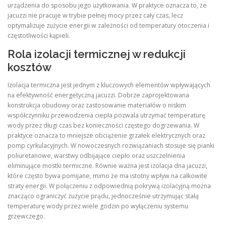
urządzenia do sposobu jego użytkowania. W praktyce oznacza to, że
jacuzzi nie pracuje w trybie pełnej mocy przez cały czas, lecz
optymalizuje zużycie energii w zależności od temperatury otoczenia i
częstotliwości kąpieli.
Rola izolacji termicznej w redukcji
kosztów
Izolacja termiczna jest jednym z kluczowych elementów wpływających
na efektywność energetyczną jacuzzi. Dobrze zaprojektowana
konstrukcja obudowy oraz zastosowanie materiałów o niskim
współczynniku przewodzenia ciepła pozwala utrzymać temperaturę
wody przez długi czas bez konieczności częstego dogrzewania. W
praktyce oznacza to mniejsze obciążenie grzałek elektrycznych oraz
pomp cyrkulacyjnych. W nowoczesnych rozwiązaniach stosuje się pianki
poliuretanowe, warstwy odbijające ciepło oraz uszczelnienia
eliminujące mostki termiczne. Równie ważna jest izolacja dna jacuzzi,
które często bywa pomijane, mimo że ma istotny wpływ na całkowite
straty energii. W połączeniu z odpowiednią pokrywą izolacyjną można
znacząco ograniczyć zużycie prądu, jednocześnie utrzymując stałą
temperaturę wody przez wiele godzin po wyłączeniu systemu
grzewczego.