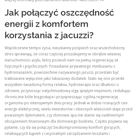
Jak połączyć oszczędność
energii z komfortem
korzystania z jacuzzi?
Współczesne tempo życia, nieustanny pośpiech oraz wszechobecny
stres sprawiają, że coraz częściej poszukujemy w obrębie własnej
nieruchomości azylu, który pozwoli nam na pełną regenerację sił
fizycznych i psychicznych
. Posiadanie prywatnego minibasenu z
hydromasażem, powszechnie nazywanego jacuzzi, przestało być
traktowane wyłącznie jako luksusowy dodatek
. Stało się ono przede
wszystkim świadomą formą relaksu, hydroterapii oraz dbałości o
zdrowie, przynosząc natychmiastową ulgę spiętym mięśniom, redukując
chroniczne bóle kręgosłupa i przyspieszając ogólną regenerację
organizmu po intensywnym dniu pracy
. Jednak w dobie rosnących cen
energii elektrycznej, wielu inwestorów i obecnych właścicieli staje przed
poważnym dylematem, czy domowe spa nie stanie się nadmiernym
obciążeniem finansowym dla domowego budżetu
. Często pojawia się
pytanie, czy da się połączyć bezkompromisowy komfort gorących,
relaksujących kąpieli z racjonalnym zarządzaniem kosztami i