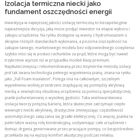
Izolacja termiczna niecki jako
fundament oszczędności energii
Inwestycja w najwyższej jakości izolację termiczną to bezapelacyjnie
najważniejsza decyzja, jaką może podjąć inwestor na etapie wyboru i
zakupu urządzenia
. Na rynku dostępne są wanny z hydromasażem o
skrajnie różnych standardach wykonania, a pozorna oszczędność na
zakupie taniego, marketowego modelu bez odpowiedniego ocieplenia
szybko mści się w postaci rachunków za prąd, które mogą być nawet
trzykrotnie wyższe niż w przypadku modeli klasy premium
.
Najskuteczniejszą i rekomendowaną przez inżynierów metodą izolacji
jest tak zwana technologia pełnego wypełnienia pianą, znana na rynku
jako „Full Foam Insulation”
. Polega ona na całkowitym, szczelnym
wypełnieniu wolnej przestrzeni znajdującej się pomiędzy akrylową
niecką a zewnętrzną obudową urządzenia za pomocą specjalistycznej
pianki poliuretanowej o wysokiej gęstości
. Taka wielowarstwowa
izolacja tworzy potężną barierę, która skutecznie zatrzymuje ciepło
wewnątrz niecki akrylowej, drastycznie zmniejszając częstotliwość
automatycznego załączania się grzałki elektrycznej
. Co więcej, pianka ta
pełni także ważną rolę konstrukcyjną, usztywniając całe urządzenie i
tłumiąc drgania generowane przez pracujące pompy, co bezpośrednio
przekłada się na wyższy komfort akustyczny podczas relaksu
.