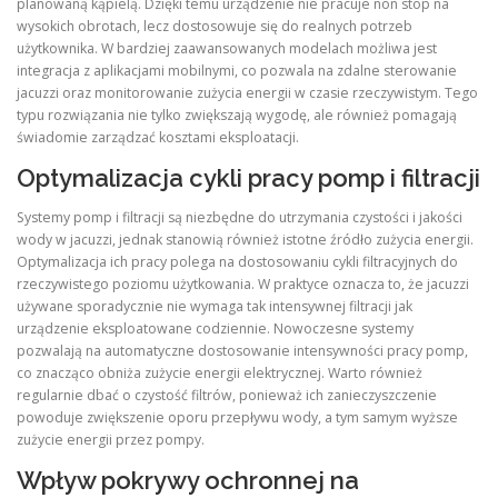
planowaną kąpielą. Dzięki temu urządzenie nie pracuje non stop na
wysokich obrotach, lecz dostosowuje się do realnych potrzeb
użytkownika. W bardziej zaawansowanych modelach możliwa jest
integracja z aplikacjami mobilnymi, co pozwala na zdalne sterowanie
jacuzzi oraz monitorowanie zużycia energii w czasie rzeczywistym. Tego
typu rozwiązania nie tylko zwiększają wygodę, ale również pomagają
świadomie zarządzać kosztami eksploatacji.
Optymalizacja cykli pracy pomp i filtracji
Systemy pomp i filtracji są niezbędne do utrzymania czystości i jakości
wody w jacuzzi, jednak stanowią również istotne źródło zużycia energii.
Optymalizacja ich pracy polega na dostosowaniu cykli filtracyjnych do
rzeczywistego poziomu użytkowania. W praktyce oznacza to, że jacuzzi
używane sporadycznie nie wymaga tak intensywnej filtracji jak
urządzenie eksploatowane codziennie. Nowoczesne systemy
pozwalają na automatyczne dostosowanie intensywności pracy pomp,
co znacząco obniża zużycie energii elektrycznej. Warto również
regularnie dbać o czystość filtrów, ponieważ ich zanieczyszczenie
powoduje zwiększenie oporu przepływu wody, a tym samym wyższe
zużycie energii przez pompy.
Wpływ pokrywy ochronnej na