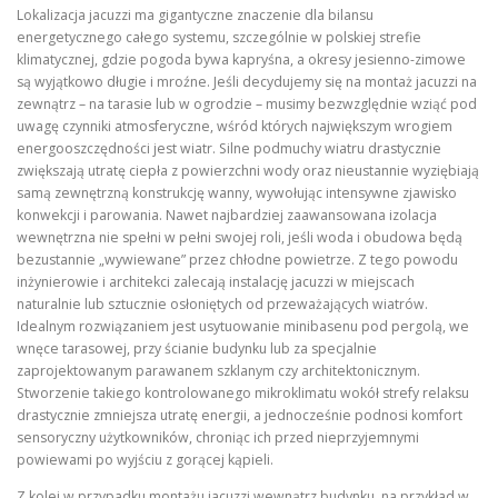
Lokalizacja jacuzzi ma gigantyczne znaczenie dla bilansu
energetycznego całego systemu, szczególnie w polskiej strefie
klimatycznej, gdzie pogoda bywa kapryśna, a okresy jesienno-zimowe
są wyjątkowo długie i mroźne
. Jeśli decydujemy się na montaż jacuzzi na
zewnątrz – na tarasie lub w ogrodzie – musimy bezwzględnie wziąć pod
uwagę czynniki atmosferyczne, wśród których największym wrogiem
energooszczędności jest wiatr
. Silne podmuchy wiatru drastycznie
zwiększają utratę ciepła z powierzchni wody oraz nieustannie wyziębiają
samą zewnętrzną konstrukcję wanny, wywołując intensywne zjawisko
konwekcji i parowania
. Nawet najbardziej zaawansowana izolacja
wewnętrzna nie spełni w pełni swojej roli, jeśli woda i obudowa będą
bezustannie „wywiewane” przez chłodne powietrze
. Z tego powodu
inżynierowie i architekci zalecają instalację jacuzzi w miejscach
naturalnie lub sztucznie osłoniętych od przeważających wiatrów
.
Idealnym rozwiązaniem jest usytuowanie minibasenu pod pergolą, we
wnęce tarasowej, przy ścianie budynku lub za specjalnie
zaprojektowanym parawanem szklanym czy architektonicznym
.
Stworzenie takiego kontrolowanego mikroklimatu wokół strefy relaksu
drastycznie zmniejsza utratę energii, a jednocześnie podnosi komfort
sensoryczny użytkowników, chroniąc ich przed nieprzyjemnymi
powiewami po wyjściu z gorącej kąpieli
.
Z kolei w przypadku montażu jacuzzi wewnątrz budynku, na przykład w