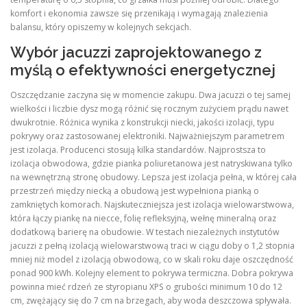
komfort i ekonomia zawsze się przenikają i wymagają znalezienia
balansu, który opiszemy w kolejnych sekcjach.
Wybór jacuzzi zaprojektowanego z
myślą o efektywności energetycznej
Oszczędzanie zaczyna się w momencie zakupu. Dwa jacuzzi o tej samej
wielkości i liczbie dysz mogą różnić się rocznym zużyciem prądu nawet
dwukrotnie. Różnica wynika z konstrukcji niecki, jakości izolacji, typu
pokrywy oraz zastosowanej elektroniki. Najważniejszym parametrem
jest izolacja. Producenci stosują kilka standardów. Najprostsza to
izolacja obwodowa, gdzie pianka poliuretanowa jest natryskiwana tylko
na wewnętrzną stronę obudowy. Lepsza jest izolacja pełna, w której cała
przestrzeń między niecką a obudową jest wypełniona pianką o
zamkniętych komorach. Najskuteczniejsza jest izolacja wielowarstwowa,
która łączy piankę na niecce, folię refleksyjną, wełnę mineralną oraz
dodatkową barierę na obudowie. W testach niezależnych instytutów
jacuzzi z pełną izolacją wielowarstwową traci w ciągu doby o 1,2 stopnia
mniej niż model z izolacją obwodową, co w skali roku daje oszczędność
ponad 900 kWh. Kolejny element to pokrywa termiczna. Dobra pokrywa
powinna mieć rdzeń ze styropianu XPS o grubości minimum 10 do 12
cm, zwężający się do 7 cm na brzegach, aby woda deszczowa spływała.