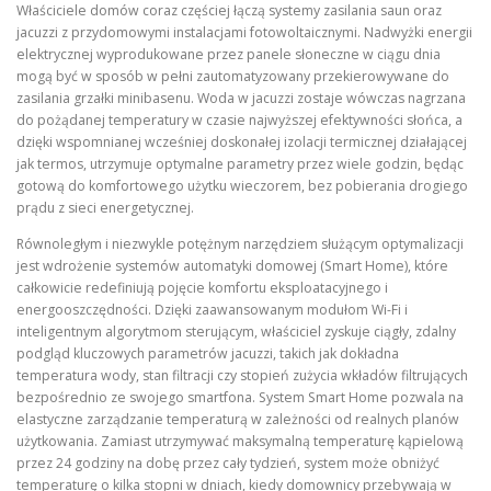
Właściciele domów coraz częściej łączą systemy zasilania saun oraz
jacuzzi z przydomowymi instalacjami fotowoltaicznymi
. Nadwyżki energii
elektrycznej wyprodukowane przez panele słoneczne w ciągu dnia
mogą być w sposób w pełni zautomatyzowany przekierowywane do
zasilania grzałki minibasenu
. Woda w jacuzzi zostaje wówczas nagrzana
do pożądanej temperatury w czasie najwyższej efektywności słońca, a
dzięki wspomnianej wcześniej doskonałej izolacji termicznej działającej
jak termos, utrzymuje optymalne parametry przez wiele godzin, będąc
gotową do komfortowego użytku wieczorem, bez pobierania drogiego
prądu z sieci energetycznej
.
Równoległym i niezwykle potężnym narzędziem służącym optymalizacji
jest wdrożenie systemów automatyki domowej (Smart Home), które
całkowicie redefiniują pojęcie komfortu eksploatacyjnego i
energooszczędności
. Dzięki zaawansowanym modułom Wi-Fi i
inteligentnym algorytmom sterującym, właściciel zyskuje ciągły, zdalny
podgląd kluczowych parametrów jacuzzi, takich jak dokładna
temperatura wody, stan filtracji czy stopień zużycia wkładów filtrujących
bezpośrednio ze swojego smartfona
. System Smart Home pozwala na
elastyczne zarządzanie temperaturą w zależności od realnych planów
użytkowania
. Zamiast utrzymywać maksymalną temperaturę kąpielową
przez 24 godziny na dobę przez cały tydzień, system może obniżyć
temperaturę o kilka stopni w dniach, kiedy domownicy przebywają w