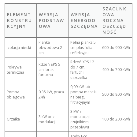
SZACUNK
ELEMENT
WERSJA
WERSJA
OWA
KONSTRU
PODSTAW
ENERGOO
ROCZNA
KCYJNY
OWA
SZCZĘDNA
OSZCZĘD
NOŚĆ
Pianka
Pełna pianka 5
Izolacja niecki
obwodowa 2
cm plus folia
600 do 900 kWh
cm
refleksyjna
Rdzeń XPS 12
Rdzeń EPS 5
Pokrywa
do 7 cm,
cm, brak
400 do 700 kWh
termiczna
fartuch i
fartucha
uszczelka
0,09 kW lub
Pompa
0,35 kW, praca
pompa masażu
500 do 800 kWh
obiegowa
24h
na biegu
filtracyjnym
3 kW z
3 kW bez
modulacją i
Grzałka
100 do 200 kWh
modulacji
czujnikiem
przepływu
Tryby Eco,