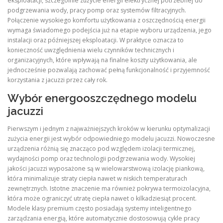
eksploatacji, szczególnie zużycie energii elektrycznej potrzebnej do
podgrzewania wody, pracy pomp oraz systemów filtracyjnych.
Połączenie wysokiego komfortu użytkowania z oszczędnością energii
wymaga świadomego podejścia już na etapie wyboru urządzenia, jego
instalacji oraz późniejszej eksploatacji. W praktyce oznacza to
konieczność uwzględnienia wielu czynników technicznych i
organizacyjnych, które wpływają na finalne koszty użytkowania, ale
jednocześnie pozwalają zachować pełną funkcjonalność i przyjemność
korzystania z jacuzzi przez cały rok.
Wybór energooszczędnego modelu
jacuzzi
Pierwszym i jednym z najważniejszych kroków w kierunku optymalizacji
zużycia energii jest wybór odpowiedniego modelu jacuzzi. Nowoczesne
urządzenia różnią się znacząco pod względem izolacji termicznej,
wydajności pomp oraz technologii podgrzewania wody. Wysokiej
jakości jacuzzi wyposażone są w wielowarstwową izolację piankową,
która minimalizuje straty ciepła nawet w niskich temperaturach
zewnętrznych. Istotne znaczenie ma również pokrywa termoizolacyjna,
która może ograniczyć utratę ciepła nawet o kilkadziesiąt procent.
Modele klasy premium często posiadają systemy inteligentnego
zarządzania energią, które automatycznie dostosowują cykle pracy