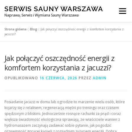
Przejdź
SERWIS SAUNY WARSZAWA
do
Menu
treści
Naprawa, Serwis i Wymiana Sauny Warszawa
Strona główna
»
Blog
»
Jak połączyć oszczędność energii z komfortem korzystania z
SERWIS DO SAUNY WARSZAWA
BLOG
KONTAKT
jacuzzi?
Jak połączyć oszczędność energii z
komfortem korzystania z jacuzzi?
OPUBLIKOWANO
16 CZERWCA, 2026
PRZEZ
ADMIN
Posiadanie jacuzzi w domu lub ogrodzie to marzenie wielu osób, które
kojarzy się z relaksem, regeneracją mięśni po treningu oraz czasem
spędzonym z bliskimi. Jednocześnie rosnące rachunki za prąd i coraz
większa świadomość ekologiczna sprawiają, że właściciele wanien z
hydromasażem zaczynają zadawać sobie pytanie, jak pogodzić
przyjemność gorącej kąpieli z rozsądnym zużyciem energii. Dobra