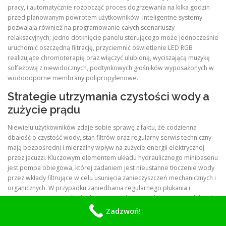
pracy, i automatycznie rozpocząć proces dogrzewania na kilka godzin
przed planowanym powrotem użytkowników
. Inteligentne systemy
pozwalają również na programowanie całych scenariuszy
relaksacyjnych; jedno dotknięcie panelu sterującego może jednocześnie
uruchomić oszczędną filtrację, przyciemnić oświetlenie LED RGB
realizujące chromoterapię oraz włączyć ulubioną, wyciszającą muzykę
solfeżową z niewidocznych, podtynkowych głośników wyposażonych w
wodoodporne membrany polipropylenowe
.
Strategie utrzymania czystości wody a
zużycie prądu
Niewielu użytkowników zdaje sobie sprawę z faktu, że codzienna
dbałość o czystość wody, stan filtrów oraz regularny serwis techniczny
mają bezpośredni i mierzalny wpływ na zużycie energii elektrycznej
przez jacuzzi
. Kluczowym elementem układu hydraulicznego minibasenu
jest pompa obiegowa, której zadaniem jest nieustanne tłoczenie wody
przez wkłady filtrujące w celu usunięcia zanieczyszczeń mechanicznych i
organicznych
. W przypadku zaniedbania regularnego płukania i
terminowej wymiany filtrów kartuszowych, gromadzący się w nich brud
zaczyna stawiać ogromny opór hydrodynamiczny przepływającemu
Zadzwoń!
strumieniowi wody
. Pompa obiegowa, zmuszona do walki z tym