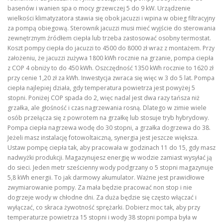
basenów i wanien spa o mocy grzewczej 5 do 9 kW. Urządzenie
wielkości klimatyzatora stawia się obok jacuzzi i wpina w obieg filtracyjny
za pompą obiegową. Sterownik jacuzzi musi mieć wyjście do sterowania
zewnętrznym źródłem ciepła lub trzeba zastosować osobny termostat.
Koszt pompy ciepła do jacuzzi to 4500 do 8000 zł wraz z montażem. Przy
założeniu, że jacuzzi zużywa 1800 kWh rocznie na grzanie, pompa ciepła
z COP 4 obniży to do 450 kWh. Oszczędność 1350 kWh rocznie to 1620 zł
przy cenie 1,20 zł za kWh. Inwestycja zwraca się więc w 3 do 5 lat. Pompa
ciepła najlepiej działa, gdy temperatura powietrza jest powyżej 5
stopni. Poniżej COP spada do 2, więc nadal jest dwa razy tańsza niż
grzałka, ale głośność i czas nagrzewania rosną. Dlatego w zimie wiele
osób przełącza się z powrotem na grzałkę lub stosuje tryb hybrydowy.
Pompa ciepła nagrzewa wodę do 30 stopni, a grzałka dogrzewa do 38.
Jeżeli masz instalację fotowoltaiczną, synergia jest jeszcze większa.
Ustaw pompę ciepła tak, aby pracowała w godzinach 11 do 15, gdy masz
nadwyżki produkcji. Magazynujesz energię w wodzie zamiast wysyłać ją
do sieci. Jeden metr sześcienny wody podgrzany o 5 stopni magazynuje
5,8 kWh energii. To jak darmowy akumulator. Ważne jest prawidłowe
zwymiarowanie pompy. Za mała będzie pracować non stop i nie
dogrzeje wody w chłodne dni. Za duża będzie się często włączać i
wyłączać, co skraca żywotność sprężarki. Dobierz moc tak, aby przy
temperaturze powietrza 15 stopni i wody 38 stopni pompa była w