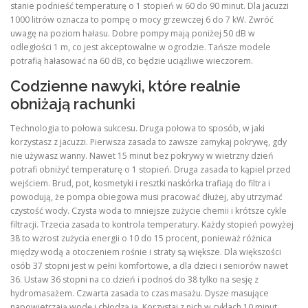
stanie podnieść temperaturę o 1 stopień w 60 do 90 minut. Dla jacuzzi
1000 litrów oznacza to pompę o mocy grzewczej 6 do 7 kW. Zwróć
uwagę na poziom hałasu. Dobre pompy mają poniżej 50 dB w
odległości 1 m, co jest akceptowalne w ogrodzie. Tańsze modele
potrafią hałasować na 60 dB, co będzie uciążliwe wieczorem.
Codzienne nawyki, które realnie
obniżają rachunki
Technologia to połowa sukcesu. Druga połowa to sposób, w jaki
korzystasz z jacuzzi. Pierwsza zasada to zawsze zamykaj pokrywę, gdy
nie używasz wanny. Nawet 15 minut bez pokrywy w wietrzny dzień
potrafi obniżyć temperaturę o 1 stopień. Druga zasada to kąpiel przed
wejściem. Brud, pot, kosmetyki i resztki naskórka trafiają do filtra i
powodują, że pompa obiegowa musi pracować dłużej, aby utrzymać
czystość wody. Czysta woda to mniejsze zużycie chemii i krótsze cykle
filtracji. Trzecia zasada to kontrola temperatury. Każdy stopień powyżej
38 to wzrost zużycia energii o 10 do 15 procent, ponieważ różnica
między wodą a otoczeniem rośnie i straty są większe. Dla większości
osób 37 stopni jest w pełni komfortowe, a dla dzieci i seniorów nawet
36. Ustaw 36 stopni na co dzień i podnoś do 38 tylko na sesję z
hydromasażem. Czwarta zasada to czas masażu. Dysze masujące
napowietrzają wodę i chłodzą ją. Korzystaj z nich w cyklach 10 minut