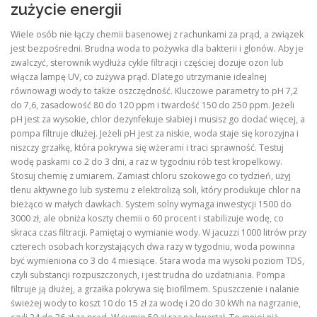
zużycie energii
Wiele osób nie łączy chemii basenowej z rachunkami za prąd, a związek
jest bezpośredni. Brudna woda to pożywka dla bakterii i glonów. Aby je
zwalczyć, sterownik wydłuża cykle filtracji i częściej dozuje ozon lub
włącza lampę UV, co zużywa prąd. Dlatego utrzymanie idealnej
równowagi wody to także oszczędność. Kluczowe parametry to pH 7,2
do 7,6, zasadowość 80 do 120 ppm i twardość 150 do 250 ppm. Jeżeli
pH jest za wysokie, chlor dezynfekuje słabiej i musisz go dodać więcej, a
pompa filtruje dłużej. Jeżeli pH jest za niskie, woda staje się korozyjna i
niszczy grzałkę, która pokrywa się wżerami i traci sprawność. Testuj
wodę paskami co 2 do 3 dni, a raz w tygodniu rób test kropelkowy.
Stosuj chemię z umiarem. Zamiast chloru szokowego co tydzień, użyj
tlenu aktywnego lub systemu z elektrolizą soli, który produkuje chlor na
bieżąco w małych dawkach. System solny wymaga inwestycji 1500 do
3000 zł, ale obniża koszty chemii o 60 procent i stabilizuje wodę, co
skraca czas filtracji. Pamiętaj o wymianie wody. W jacuzzi 1000 litrów przy
czterech osobach korzystających dwa razy w tygodniu, woda powinna
być wymieniona co 3 do 4 miesiące. Stara woda ma wysoki poziom TDS,
czyli substancji rozpuszczonych, i jest trudna do uzdatniania. Pompa
filtruje ją dłużej, a grzałka pokrywa się biofilmem. Spuszczenie i nalanie
świeżej wody to koszt 10 do 15 zł za wodę i 20 do 30 kWh na nagrzanie,