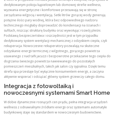
dedykowanym pokoju kąpielowym lub domowej strefie wellness,
wyzwania energetyczne i komfortowe przesuwają się w stronę
zarządzania wilgocią i wentylacją
. Setki litrów gorącej wody generują
potężne ilości pary wodnej, która bez odpowiedniego nadzoru
technicznego mogłaby doprowadzić do kondensacji na ścianach i
sufitach, niszcząc strukturę budynku oraz wywołując rozwój pleśni
.
Podstawą bezpieczeństwa i oszczędności jest w tym przypadku
dedykowany system wentylacji mechanicznej z odzyskiem ciepła, czyli
rekuperacja
. Nowoczesne rekuperatory pozwalają na skuteczne
odzyskanie energii termicznej z wilgotnego, gorącego powietrza
usuwanego z nad tafli jacuzzi i bezpowrotne przekazanie tego ciepła do
dogrzania świeżego powietrza nawiewanego do pozostałych
pomieszczeń mieszkalnych, takich jak salon czy sypialnia
. Dzięki temu
strefa spa przestaje być wyłącznie konsumentem energii, a zaczyna
aktywnie wspierać i odciążać główny system grzewczy całego domu
.
Integracja z fotowoltaiką i
nowoczesnymi systemami Smart Home
W dobie dynamicznie rosnących cen prądu, pełna integracja urządzeń
wellness z odnawialnymi źródłami energii oraz systemami automatyki
budynkowej staje się standardem w nowoczesnym budownictwie
.