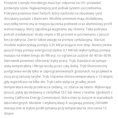
Poszycie z winylu morskiego musi być odporne na UV i posiadać
podwójny szew. Najważniejszy jest jednak system uszczelnienia.
Pokrywa powinna mieć fartuch, który nachodzi na obudowę i jest
dociskany pasami z klamrami. Modele premium mają dodatkową
uszczelkę termiczną w miejscu łączenia połówek oraz aluminiowy profil
wzmacniający, który zapobiega wyginaniu się rdzenia. Taka pokrywa
potrafi zredukować straty ciepła o 85 procent w porównaniu z jacuzzi
bez przykrycia. Zwróć także uwagę na pompę cyrkulacyjną. Starsze
modele wykorzystują pompy 0,35 kW pracujące non stop. Nowoczesne
jacuzzi mają pompy energooszczędne 0,1 kW lub wykorzystują pompę
masażu na niskim biegu do filtracji, co ogranicza zużycie do 40 do 60 W.
Sterownik powinien oferować tryby pracy. Tryb Standard utrzymuje
stałą temperaturę i filtruje wodę przez całą dobę. Tryb Ekonomiczny
podgrzewa wodę tylko w zaprogramowanych godzinach, na przykład w
nocy przy tańszej taryfie. Tryb Uśpienia obniża temperaturę o 10 stopni,
gdy wyjeżdżasz na kilka dni. Tryb Letni wyłącza grzałkę, jeżeli
temperatura wody przekracza zadaną, co zdarza się latem. Wybierając
jacuzzi, pytaj sprzedawcę o certyfikat CEC lub dane z testów zgodnych z
normą California Energy Commission, która mierzy zużycie w warunkach
laboratoryjnych. Modele z etykietą klasy A zużywają poniżej 200 kWh
miesięcznie w trybie podtrzymania przy temperaturze otoczenia 15
stopni.