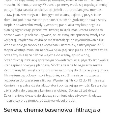
masażu, 10 minut przerwy. W trakcie przerwy woda się uspokaja i mniej
paruje. Piąta zasada to lokalizacja. Jeżeli dopiero planujesz montaż,
ustaw jacuzzi w miejscu osłoniętym od wiatru, najlepiej przy ścianie
domu od południa. Wiatr o prędkości 20 km na godzinę podwaja straty
ciepła z powierzchni wody. Żywopłot, panel ażurowy lub pergola z
tkaniną ograniczają przewiew i tworzą mikroklimat. Szósta zasada to
sezonowanie. Jeżeli nie używasz jacuzzi zimą, nie spuszczaj wody i nie
wyłączaj urządzenia, chyba że masz instalację do wydmuchiwania rur.
Woda w obiegu zapobiega wysychaniu uszczelek, a utrzymywanie 15
stopni kosztuje mniej niż naprawa pękniętej rury. Jeżeli jednak wiesz, że
przez trzy miesiące nikt nie wejdzie do wanny, spuść wodę,
przedmuchaj instalację sprężonym powietrzem, wlej płyn do zimowania
i zabezpiecz pokrywę plandeką. Siódma zasada to regularny serwis.
Zabrudzony filtr zwiększa opór i zmusza pompę do dłuższej pracy. Płucz
filtr wężem ogrodowym co 2 tygodnie, a co 2 miesiące mocz go w
roztworze do czyszczenia filtrów. Wymieniaj filtr co 12 do 18 miesięcy.
Kamień na grzałce działa jak izolator i obniża jej sprawność. Raz w roku
użyj środka do usuwania kamienia w obiegu. Sprawdź też dysze.
Zakamieniona dysza daje słabszy strumień, więc użytkownik włącza
mocniejszy bieg pompy, co zużywa więcej prądu.
Serwis, chemia basenowa i filtracja a