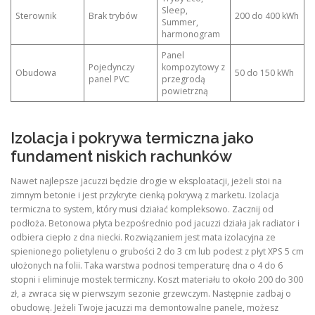
Sleep,
Sterownik
Brak trybów
200 do 400 kWh
Summer,
harmonogram
Panel
Pojedynczy
kompozytowy z
Obudowa
50 do 150 kWh
panel PVC
przegrodą
powietrzną
Izolacja i pokrywa termiczna jako
fundament niskich rachunków
Nawet najlepsze jacuzzi będzie drogie w eksploatacji, jeżeli stoi na
zimnym betonie i jest przykryte cienką pokrywą z marketu. Izolacja
termiczna to system, który musi działać kompleksowo. Zacznij od
podłoża. Betonowa płyta bezpośrednio pod jacuzzi działa jak radiator i
odbiera ciepło z dna niecki. Rozwiązaniem jest mata izolacyjna ze
spienionego polietylenu o grubości 2 do 3 cm lub podest z płyt XPS 5 cm
ułożonych na folii. Taka warstwa podnosi temperaturę dna o 4 do 6
stopni i eliminuje mostek termiczny. Koszt materiału to około 200 do 300
zł, a zwraca się w pierwszym sezonie grzewczym. Następnie zadbaj o
obudowę. Jeżeli Twoje jacuzzi ma demontowalne panele, możesz