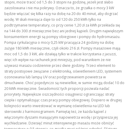
stopni, może tracić od 1,5 do 3 stopni na godzinę, jeżeli jest słabo
zaizolowana i nie ma pokrywy. Oznacza to, że grzałka o mocy 3 kW
będzie włączać się kilka razy na dobę na 20 do 40 minut, aby dogrzać
wodę. W skali miesiąca daje to od 120 do 250 kWh tylko na
podtrzymanie temperatury, co przy cenie 1,20 zł za kWh przekłada się
na 144 do 300 zł miesięcznie bez ani jednej kąpieli. Drugim największym
konsumentem energii są pompy obiegowe i pompy do hydromasażu.
Pompa cyrkulacyjna o mocy 0,25 kW pracująca 24 godziny na dobę
zużyje 180 kWh miesięcznie, czyli około 216 zł. Pompy masażowe mają
moc od 1,5 do 3 kW, ale działają tylko w trakcie korzystania z jacuzzi,
więc ich wpływ na rachunek jest mniejszy, pod warunkiem że nie
używasz masażu codziennie przez dwie godziny. Trzeci element to
straty postojowe związane z elektroniką, oświetleniem LED, systemem
ozonowania lub lampą UV oraz podgrzewaniem powietrza w
dmuchawie. Choć pojedynczo są niewielkie, w sumie mogą dodać 10 do
20 kWh miesięcznie. Świadomość tych proporcji pozwala nadać
priorytety. Największe oszczędności osiągniesz ograniczając straty
ciepła i optymalizując czas pracy pompy obiegowej. Dopiero w drugiej
kolejności warto inwestować w wymianę oświetlenia na LED lub
sterowniki z harmonogramem. Pamiętaj też, że każda kąpiel z
włączonymi dyszami masującymi napowietrza wodę i przyspiesza jej
wychładzanie. Dziesięć minut intensywnego masażu może obniżyć
temperaturę o 0,5 stopnia, co grzałka musi później odrobić. Dlatego