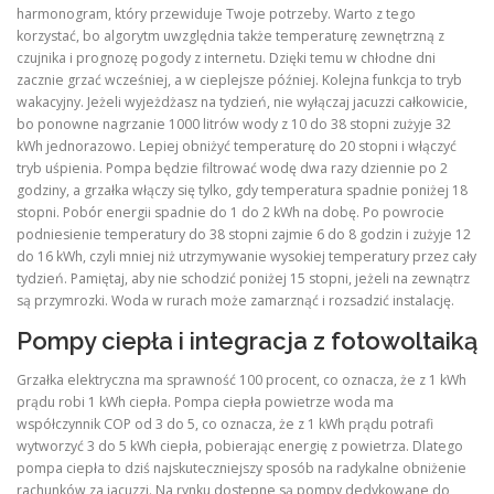
harmonogram, który przewiduje Twoje potrzeby. Warto z tego
korzystać, bo algorytm uwzględnia także temperaturę zewnętrzną z
czujnika i prognozę pogody z internetu. Dzięki temu w chłodne dni
zacznie grzać wcześniej, a w cieplejsze później. Kolejna funkcja to tryb
wakacyjny. Jeżeli wyjeżdżasz na tydzień, nie wyłączaj jacuzzi całkowicie,
bo ponowne nagrzanie 1000 litrów wody z 10 do 38 stopni zużyje 32
kWh jednorazowo. Lepiej obniżyć temperaturę do 20 stopni i włączyć
tryb uśpienia. Pompa będzie filtrować wodę dwa razy dziennie po 2
godziny, a grzałka włączy się tylko, gdy temperatura spadnie poniżej 18
stopni. Pobór energii spadnie do 1 do 2 kWh na dobę. Po powrocie
podniesienie temperatury do 38 stopni zajmie 6 do 8 godzin i zużyje 12
do 16 kWh, czyli mniej niż utrzymywanie wysokiej temperatury przez cały
tydzień. Pamiętaj, aby nie schodzić poniżej 15 stopni, jeżeli na zewnątrz
są przymrozki. Woda w rurach może zamarznąć i rozsadzić instalację.
Pompy ciepła i integracja z fotowoltaiką
Grzałka elektryczna ma sprawność 100 procent, co oznacza, że z 1 kWh
prądu robi 1 kWh ciepła. Pompa ciepła powietrze woda ma
współczynnik COP od 3 do 5, co oznacza, że z 1 kWh prądu potrafi
wytworzyć 3 do 5 kWh ciepła, pobierając energię z powietrza. Dlatego
pompa ciepła to dziś najskuteczniejszy sposób na radykalne obniżenie
rachunków za jacuzzi. Na rynku dostępne są pompy dedykowane do