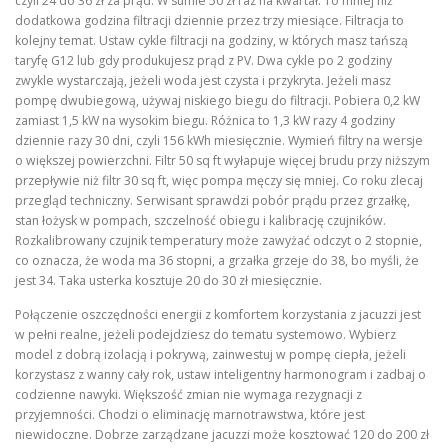
czyli 24 do 36 zł za prąd. W sumie 50 zł raz na kwartał. To mniej niż
dodatkowa godzina filtracji dziennie przez trzy miesiące. Filtracja to
kolejny temat. Ustaw cykle filtracji na godziny, w których masz tańszą
taryfę G12 lub gdy produkujesz prąd z PV. Dwa cykle po 2 godziny
zwykle wystarczają, jeżeli woda jest czysta i przykryta. Jeżeli masz
pompę dwubiegową, używaj niskiego biegu do filtracji. Pobiera 0,2 kW
zamiast 1,5 kW na wysokim biegu. Różnica to 1,3 kW razy 4 godziny
dziennie razy 30 dni, czyli 156 kWh miesięcznie. Wymień filtry na wersje
o większej powierzchni. Filtr 50 sq ft wyłapuje więcej brudu przy niższym
przepływie niż filtr 30 sq ft, więc pompa męczy się mniej. Co roku zlecaj
przegląd techniczny. Serwisant sprawdzi pobór prądu przez grzałkę,
stan łożysk w pompach, szczelność obiegu i kalibrację czujników.
Rozkalibrowany czujnik temperatury może zawyżać odczyt o 2 stopnie,
co oznacza, że woda ma 36 stopni, a grzałka grzeje do 38, bo myśli, że
jest 34. Taka usterka kosztuje 20 do 30 zł miesięcznie.
Połączenie oszczędności energii z komfortem korzystania z jacuzzi jest
w pełni realne, jeżeli podejdziesz do tematu systemowo. Wybierz
model z dobrą izolacją i pokrywą, zainwestuj w pompę ciepła, jeżeli
korzystasz z wanny cały rok, ustaw inteligentny harmonogram i zadbaj o
codzienne nawyki. Większość zmian nie wymaga rezygnacji z
przyjemności. Chodzi o eliminację marnotrawstwa, które jest
niewidoczne. Dobrze zarządzane jacuzzi może kosztować 120 do 200 zł