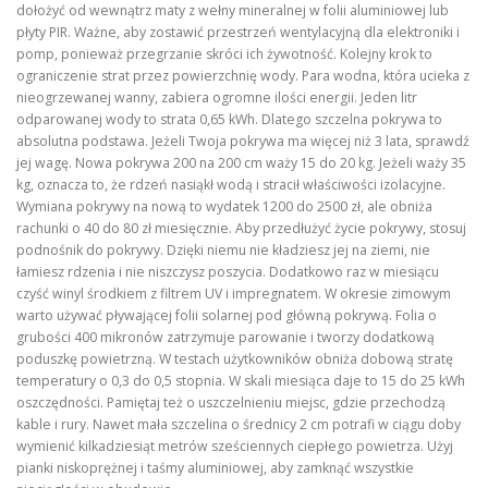
dołożyć od wewnątrz maty z wełny mineralnej w folii aluminiowej lub
płyty PIR. Ważne, aby zostawić przestrzeń wentylacyjną dla elektroniki i
pomp, ponieważ przegrzanie skróci ich żywotność. Kolejny krok to
ograniczenie strat przez powierzchnię wody. Para wodna, która ucieka z
nieogrzewanej wanny, zabiera ogromne ilości energii. Jeden litr
odparowanej wody to strata 0,65 kWh. Dlatego szczelna pokrywa to
absolutna podstawa. Jeżeli Twoja pokrywa ma więcej niż 3 lata, sprawdź
jej wagę. Nowa pokrywa 200 na 200 cm waży 15 do 20 kg. Jeżeli waży 35
kg, oznacza to, że rdzeń nasiąkł wodą i stracił właściwości izolacyjne.
Wymiana pokrywy na nową to wydatek 1200 do 2500 zł, ale obniża
rachunki o 40 do 80 zł miesięcznie. Aby przedłużyć życie pokrywy, stosuj
podnośnik do pokrywy. Dzięki niemu nie kładziesz jej na ziemi, nie
łamiesz rdzenia i nie niszczysz poszycia. Dodatkowo raz w miesiącu
czyść winyl środkiem z filtrem UV i impregnatem. W okresie zimowym
warto używać pływającej folii solarnej pod główną pokrywą. Folia o
grubości 400 mikronów zatrzymuje parowanie i tworzy dodatkową
poduszkę powietrzną. W testach użytkowników obniża dobową stratę
temperatury o 0,3 do 0,5 stopnia. W skali miesiąca daje to 15 do 25 kWh
oszczędności. Pamiętaj też o uszczelnieniu miejsc, gdzie przechodzą
kable i rury. Nawet mała szczelina o średnicy 2 cm potrafi w ciągu doby
wymienić kilkadziesiąt metrów sześciennych ciepłego powietrza. Użyj
pianki niskoprężnej i taśmy aluminiowej, aby zamknąć wszystkie