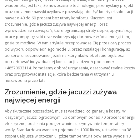
wiadomość jest taka, że nowoczesne technologie, przemyślany projekt
oraz codzienne nawyki użytkowe pozwalają obniżyć koszty eksploatacji
nawet o 40 do 60 procent bez utraty komfortu. Kluczem jest
zrozumienie, gdzie jacuzzi zużywa najwięcej energii, oraz
wprowadzenie rozwiązań, które ograniczają straty ciepła, optymalizują
pracę pompy i grzałki oraz wykorzystują darmowe źródła energii tam,
gdzie to możliwe. W tym artykule przeprowadzę Cię przez cały proces
od wyboru odpowiedniego modelu, przez instalację i konfigurację, aż
po serwis i sezonowanie. Jeżeli na którymkolwiek etapie będziesz
potrzebować indywidualnej konsultacji, zadzwoń pod numer
+48570933114. Pomożemy dobrać urządzenia, oszacować realne koszty
oraz przygotować instalację, która będzie tania w utrzymaniu i
niezawodna przez lata.
Zrozumienie, gdzie jacuzzi zużywa
najwięcej energii
Aby skutecznie oszczędzać, musisz wiedzieć, co generuje koszty. W
klasycznym jacuzzi ogrodowym lub domowym ponad 70 procent energii
elektrycznej pochłania podgrzewanie i utrzymywanie temperatury
wody. Standardowa wanna o pojemności 1000 litrów, ustawiona na 38
stopni Celsjusza w otoczeniu, gdzie temperatura powietrza wynosi 10