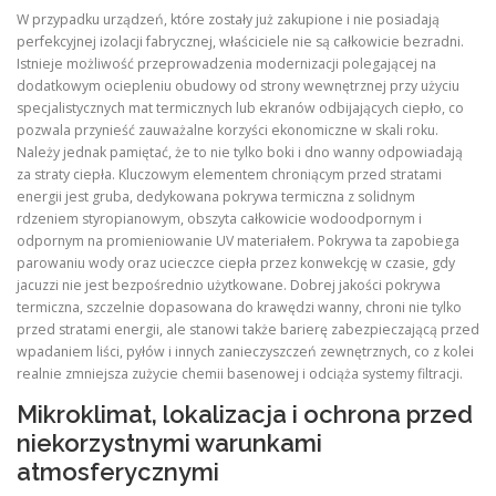
W przypadku urządzeń, które zostały już zakupione i nie posiadają
perfekcyjnej izolacji fabrycznej, właściciele nie są całkowicie bezradni
.
Istnieje możliwość przeprowadzenia modernizacji polegającej na
dodatkowym ociepleniu obudowy od strony wewnętrznej przy użyciu
specjalistycznych mat termicznych lub ekranów odbijających ciepło, co
pozwala przynieść zauważalne korzyści ekonomiczne w skali roku
.
Należy jednak pamiętać, że to nie tylko boki i dno wanny odpowiadają
za straty ciepła
. Kluczowym elementem chroniącym przed stratami
energii jest gruba, dedykowana pokrywa termiczna z solidnym
rdzeniem styropianowym, obszyta całkowicie wodoodpornym i
odpornym na promieniowanie UV materiałem
. Pokrywa ta zapobiega
parowaniu wody oraz ucieczce ciepła przez konwekcję w czasie, gdy
jacuzzi nie jest bezpośrednio użytkowane
. Dobrej jakości pokrywa
termiczna, szczelnie dopasowana do krawędzi wanny, chroni nie tylko
przed stratami energii, ale stanowi także barierę zabezpieczającą przed
wpadaniem liści, pyłów i innych zanieczyszczeń zewnętrznych, co z kolei
realnie zmniejsza zużycie chemii basenowej i odciąża systemy filtracji
.
Mikroklimat, lokalizacja i ochrona przed
niekorzystnymi warunkami
atmosferycznymi