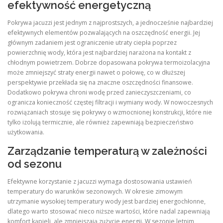
efektywność energetyczną
Pokrywa jacuzzi jest jednym z najprostszych, a jednocześnie najbardziej
efektywnych elementów pozwalających na oszczędność energii. Jej
głównym zadaniem jest ograniczenie utraty ciepła poprzez
powierzchnię wody, która jest najbardziej narażona na kontakt z
chłodnym powietrzem. Dobrze dopasowana pokrywa termoizolacyjna
może zmniejszyć straty energii nawet o połowę, co w dłuższej
perspektywie przekłada się na znaczne oszczędności finansowe.
Dodatkowo pokrywa chroni wodę przed zanieczyszczeniami, co
ogranicza konieczność częstej filtracji i wymiany wody. W nowoczesnych
rozwiązaniach stosuje się pokrywy o wzmocnionej konstrukcji, które nie
tylko izolują termicznie, ale również zapewniają bezpieczeństwo
użytkowania.
Zarządzanie temperaturą w zależności
od sezonu
Efektywne korzystanie z jacuzzi wymaga dostosowania ustawień
temperatury do warunków sezonowych. W okresie zimowym
utrzymanie wysokiej temperatury wody jest bardziej energochłonne,
dlatego warto stosować nieco niższe wartości, które nadal zapewniają
komfort kąpieli, ale zmniejszają zużycie energii. W sezonie letnim