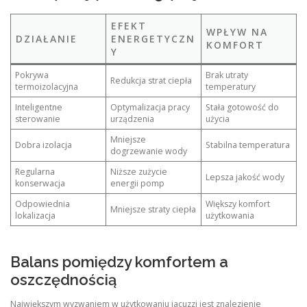
EFEKT
WPŁYW NA
DZIAŁANIE
ENERGETYCZN
KOMFORT
Y
Pokrywa
Brak utraty
Redukcja strat ciepła
termoizolacyjna
temperatury
Inteligentne
Optymalizacja pracy
Stała gotowość do
sterowanie
urządzenia
użycia
Mniejsze
Dobra izolacja
Stabilna temperatura
dogrzewanie wody
Regularna
Niższe zużycie
Lepsza jakość wody
konserwacja
energii pomp
Odpowiednia
Większy komfort
Mniejsze straty ciepła
lokalizacja
użytkowania
Balans pomiędzy komfortem a
oszczędnością
Największym wyzwaniem w użytkowaniu jacuzzi jest znalezienie