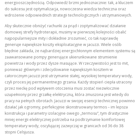
energooszczędnością
. Odpowiedź brzmi jednoznacznie: tak, a kluczem
do sukcesu jest optymalizacja, nowoczesna wiedza techniczna oraz
wdrożenie odpowiednich strategii technologicznych i utrzymaniowych
.
Aby skutecznie obniżyć rachunki za prąd i zoptymalizować działanie
domowej strefy hydroterapii, musimy w pierwszej kolejności obalić
najpopularniejsze mity i dokładnie zrozumieć, co tak naprawdę
generuje największe koszty eksploatacyjne w jacuzzi
. Wiele osób
błędnie zakłada, że najbardziej energochłonnym elementem systemu są
zaawansowane pompy generujące ukierunkowane strumienie
powietrza i wody przez dysze masujące
. W rzeczywistości jest to mit,
ponieważ głównym i zdecydowanie największym kosztem w
całorocznym jacuzzi jest utrzymanie stałej, wysokiej temperatury wody,
czyli proces jej permanentnego grzania
. Każdy stopień ciepła utracony
przez nieckę pod wpływem otoczenia musi zostać niezwłocznie
uzupełniony przez grzałkę elektryczną, która zmuszona jest wtedy do
pracy na pełnych obrotach
. Jacuzzi w swojej esencji technicznej powinno
działać jak ogromny, perfekcyjnie skonstruowany termos – im lepsza
konstrukcja i parametry izolacyjne owego „termosu”, tym drastycznie
mniej energii elektrycznej potrzeba na podtrzymanie komfortowej
temperatury wody, oscylującej zazwyczaj w granicach od 36 do 38
stopni Celsjusza
.