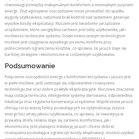
równowagi pomiędzy maksymalnym komfortem a minimalnym zużyciem
energii. Zbyt agresywne oszczędzanie może prowadzić do spadku
wygody użytkowania, natomiast brak kontroli nad systemem generuje
wysokie koszty eksploatacji. Kluczem jest świadome zarządzanie
urządzeniem, które uwzględnia zarówno potrzeby użytkownika, jak i
możliwości techniczne systemu. Dzięki nowoczesnym technologiom
możliwe jest osiągnięcie wysokiego poziomu komfortu przy
jednoczesnym ograniczeniu kosztów, co sprawia, że jacuzzi staje się
bardziej dostępne i ekonomiczne w codziennym użytkowaniu.
Podsumowanie
Połączenie oszczędności energii z komfortem korzystania z jacuzzi jest
w pełni możliwe, jeśli zastosuje się odpowiednie rozwiązania
technologiczne oraz dobre praktyki eksploatacyjne. Kluczowe znaczenie
mają izolacja termiczna, inteligentne systemy sterowania, odpowiednia
lokalizacja oraz regularna konserwacja urządzenia. Współczesne jacuzzi
oferują coraz więcej funkcji pozwalających na optymalizację zużycia
energii bez utraty jakości użytkowania, co sprawia, że inwestycja w
prywatną strefę relaksu staje się zarówno komfortowa, jak i
ekonomiczna. Jeśli planujesz instalację jacuzzi i chcesz dobrać
rozwiązania pozwalające ograniczyć koszty eksploatacji, możesz uzyskać
więcej informacji pod numerem telefonu +48570933114