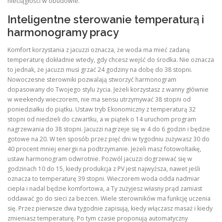
nieciągłości w obudowie.
Inteligentne sterowanie temperaturą i
harmonogramy pracy
Komfort korzystania z jacuzzi oznacza, że woda ma mieć zadaną
temperaturę dokładnie wtedy, gdy chcesz wejść do środka. Nie oznacza
to jednak, że jacuzzi musi grzać 24 godziny na dobę do 38 stopni.
Nowoczesne sterowniki pozwalają stworzyć harmonogram
dopasowany do Twojego stylu życia. Jeżeli korzystasz z wanny głównie
w weekendy wieczorem, nie ma sensu utrzymywać 38 stopni od
poniedziałku do piątku. Ustaw tryb Ekonomiczny z temperaturą 32
stopni od niedzieli do czwartku, a w piątek o 14 uruchom program
nagrzewania do 38 stopni. Jacuzzi nagrzeje się w 4 do 6 godzin i będzie
gotowe na 20. W ten sposób przez pięć dni w tygodniu zużywasz 30 do
40 procent mniej energii na podtrzymanie. Jeżeli masz fotowoltaikę,
ustaw harmonogram odwrotnie. Pozwól jacuzzi dogrzewać się w
godzinach 10 do 15, kiedy produkcja z PV jest najwyższa, nawet jeśli
oznacza to temperaturę 39 stopni. Wieczorem woda odda nadmiar
ciepła i nadal będzie komfortowa, a Ty zużyjesz własny prąd zamiast
oddawać go do sieci za bezcen. Wiele sterowników ma funkcję uczenia
się. Przez pierwsze dwa tygodnie zapisują, kiedy włączasz masaż i kiedy
zmieniasz temperaturę. Po tym czasie proponują automatyczny