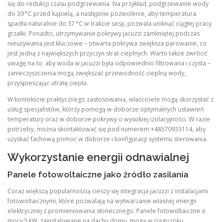
się do redukcji czasu podgrzewania. Na przykład, podgrzewanie wody
do 39 °C przed kąpielą, a następnie pozwolenie, aby temperatura
spadła naturalnie do 37 °C w trakcie sesji, pozwala uniknąć ciągłej pracy
grzałki. Ponadto, utrzymywanie pokrywy jacuzzi zamkniętej podczas
nieużywania jest kluczowe – otwarta pokrywa zwiększa parowanie, co
jest jedną z największych przyczyn strat cieplnych. Warto także zwrócić
uwagę na to, aby woda w jacuzzi była odpowiednio filtrowana i czysta –
zanieczyszczenia mogą zwiększać przewodność cieplną wody,
przyspieszając utratę ciepła.
W kontekście praktycznego zastosowania, właściciele mogą skorzystać z
usług specjalistów, którzy pomogą w doborze optymalnych ustawień
temperatury oraz w doborze pokrywy o wysokiej izolacyjności. W razie
potrzeby, można skontaktować się pod numerem +48570933114, aby
uzyskać fachową pomoc w doborze i konfiguracji systemu sterowania.
Wykorzystanie energii odnawialnej
Panele fotowoltaiczne jako źródło zasilania
Coraz większą popularnością cieszy się integracja jacuzzi z instalacjami
fotowoltaicznymi, które pozwalają na wytwarzanie własnej energii
elektrycznej z promieniowania słonecznego. Panele fotowoltaiczne o
mocy 5 kW, zainstalowane na dachu domu, mogą w ciągu roku