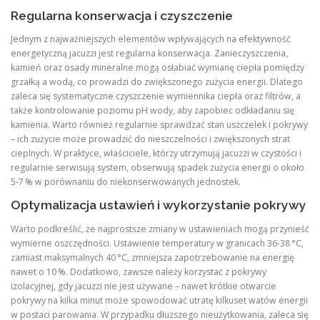
Regularna konserwacja i czyszczenie
Jednym z najważniejszych elementów wpływających na efektywność
energetyczną jacuzzi jest regularna konserwacja. Zanieczyszczenia,
kamień oraz osady mineralne mogą osłabiać wymianę ciepła pomiędzy
grzałką a wodą, co prowadzi do zwiększonego zużycia energii. Dlatego
zaleca się systematyczne czyszczenie wymiennika ciepła oraz filtrów, a
także kontrolowanie poziomu pH wody, aby zapobiec odkładaniu się
kamienia. Warto również regularnie sprawdzać stan uszczelek i pokrywy
– ich zużycie może prowadzić do nieszczelności i zwiększonych strat
cieplnych. W praktyce, właściciele, którzy utrzymują jacuzzi w czystości i
regularnie serwisują system, obserwują spadek zużycia energii o około
5‑7 % w porównaniu do niekonserwowanych jednostek.
Optymalizacja ustawień i wykorzystanie pokrywy
Warto podkreślić, że najprostsze zmiany w ustawieniach mogą przynieść
wymierne oszczędności. Ustawienie temperatury w granicach 36‑38 °C,
zamiast maksymalnych 40 °C, zmniejsza zapotrzebowanie na energię
nawet o 10 %. Dodatkowo, zawsze należy korzystać z pokrywy
izolacyjnej, gdy jacuzzi nie jest używane – nawet krótkie otwarcie
pokrywy na kilka minut może spowodować utratę kilkuset watów energii
w postaci parowania. W przypadku dłuższego nieużytkowania, zaleca się