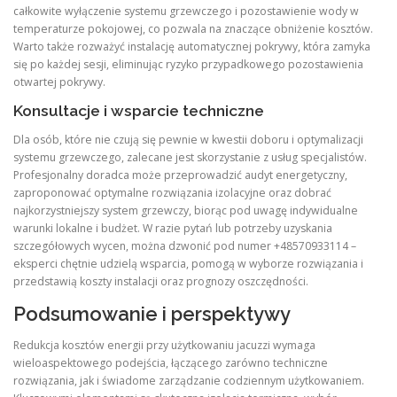
całkowite wyłączenie systemu grzewczego i pozostawienie wody w
temperaturze pokojowej, co pozwala na znaczące obniżenie kosztów.
Warto także rozważyć instalację automatycznej pokrywy, która zamyka
się po każdej sesji, eliminując ryzyko przypadkowego pozostawienia
otwartej pokrywy.
Konsultacje i wsparcie techniczne
Dla osób, które nie czują się pewnie w kwestii doboru i optymalizacji
systemu grzewczego, zalecane jest skorzystanie z usług specjalistów.
Profesjonalny doradca może przeprowadzić audyt energetyczny,
zaproponować optymalne rozwiązania izolacyjne oraz dobrać
najkorzystniejszy system grzewczy, biorąc pod uwagę indywidualne
warunki lokalne i budżet. W razie pytań lub potrzeby uzyskania
szczegółowych wycen, można dzwonić pod numer +48570933114 –
eksperci chętnie udzielą wsparcia, pomogą w wyborze rozwiązania i
przedstawią koszty instalacji oraz prognozy oszczędności.
Podsumowanie i perspektywy
Redukcja kosztów energii przy użytkowaniu jacuzzi wymaga
wieloaspektowego podejścia, łączącego zarówno techniczne
rozwiązania, jak i świadome zarządzanie codziennym użytkowaniem.