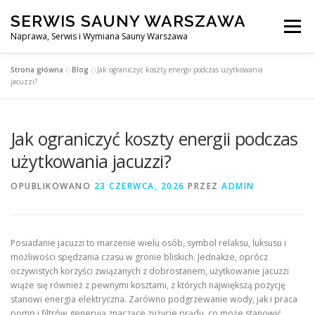
Przejdź
SERWIS SAUNY WARSZAWA
do
Menu
treści
Naprawa, Serwis i Wymiana Sauny Warszawa
Strona główna
»
Blog
»
Jak ograniczyć koszty energii podczas użytkowania
SERWIS DO SAUNY WARSZAWA
BLOG
KONTAKT
jacuzzi?
Jak ograniczyć koszty energii podczas
użytkowania jacuzzi?
OPUBLIKOWANO
23 CZERWCA, 2026
PRZEZ
ADMIN
Posiadanie jacuzzi to marzenie wielu osób, symbol relaksu, luksusu i
możliwości spędzania czasu w gronie bliskich. Jednakże, oprócz
oczywistych korzyści związanych z dobrostanem, użytkowanie jacuzzi
wiąże się również z pewnymi kosztami, z których największą pozycję
stanowi energia elektryczna. Zarówno podgrzewanie wody, jak i praca
pomp i filtrów generują znaczące zużycie prądu, co może stanowić