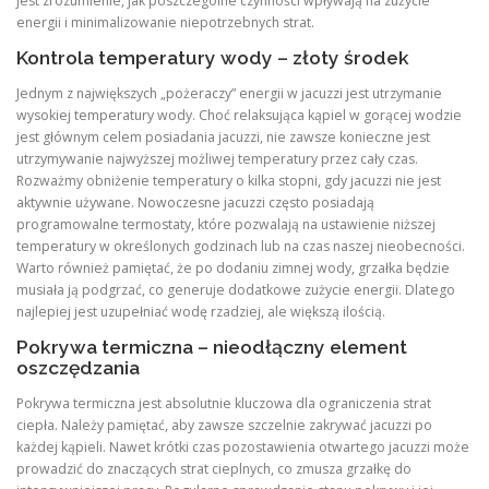
jest zrozumienie, jak poszczególne czynności wpływają na zużycie
energii i minimalizowanie niepotrzebnych strat.
Kontrola temperatury wody – złoty środek
Jednym z największych „pożeraczy” energii w jacuzzi jest utrzymanie
wysokiej temperatury wody. Choć relaksująca kąpiel w gorącej wodzie
jest głównym celem posiadania jacuzzi, nie zawsze konieczne jest
utrzymywanie najwyższej możliwej temperatury przez cały czas.
Rozważmy obniżenie temperatury o kilka stopni, gdy jacuzzi nie jest
aktywnie używane. Nowoczesne jacuzzi często posiadają
programowalne termostaty, które pozwalają na ustawienie niższej
temperatury w określonych godzinach lub na czas naszej nieobecności.
Warto również pamiętać, że po dodaniu zimnej wody, grzałka będzie
musiała ją podgrzać, co generuje dodatkowe zużycie energii. Dlatego
najlepiej jest uzupełniać wodę rzadziej, ale większą ilością.
Pokrywa termiczna – nieodłączny element
oszczędzania
Pokrywa termiczna jest absolutnie kluczowa dla ograniczenia strat
ciepła. Należy pamiętać, aby zawsze szczelnie zakrywać jacuzzi po
każdej kąpieli. Nawet krótki czas pozostawienia otwartego jacuzzi może
prowadzić do znaczących strat cieplnych, co zmusza grzałkę do