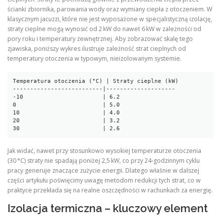
ścianki zbiornika, parowania wody oraz wymiany ciepła z otoczeniem. W
klasycznym jacuzzi, które nie jest wyposażone w specjalistyczną izolację,
straty cieplne mogą wynosić od 2 kW do nawet 6 kW w zależności od
pory roku i temperatury zewnętrznej. Aby zobrazować skalę tego
zjawiska, poniższy wykres ilustruje zależność strat cieplnych od
temperatury otoczenia w typowym, nieizolowanym systemie.
Temperatura otoczenia (°C) | Straty cieplne (kW)

--------------------------|--------------------

-10                       | 6.2

0                         | 5.0

10                        | 4.0

20                        | 3.2

Jak widać, nawet przy stosunkowo wysokiej temperaturze otoczenia
(30 °C) straty nie spadają poniżej 2,5 kW, co przy 24‑godzinnym cyklu
pracy generuje znaczące zużycie energii. Dlatego właśnie w dalszej
części artykułu poświęcimy uwagę metodom redukcji tych strat, co w
praktyce przekłada się na realne oszczędności w rachunkach za energię.
Izolacja termiczna – kluczowy element