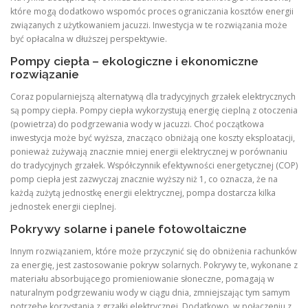
które mogą dodatkowo wspomóc proces ograniczania kosztów energii
związanych z użytkowaniem jacuzzi. Inwestycja w te rozwiązania może
być opłacalna w dłuższej perspektywie.
Pompy ciepła – ekologiczne i ekonomiczne
rozwiązanie
Coraz popularniejszą alternatywą dla tradycyjnych grzałek elektrycznych
są pompy ciepła. Pompy ciepła wykorzystują energię cieplną z otoczenia
(powietrza) do podgrzewania wody w jacuzzi. Choć początkowa
inwestycja może być wyższa, znacząco obniżają one koszty eksploatacji,
ponieważ zużywają znacznie mniej energii elektrycznej w porównaniu
do tradycyjnych grzałek. Współczynnik efektywności energetycznej (COP)
pomp ciepła jest zazwyczaj znacznie wyższy niż 1, co oznacza, że na
każdą zużytą jednostkę energii elektrycznej, pompa dostarcza kilka
jednostek energii cieplnej.
Pokrywy solarne i panele fotowoltaiczne
Innym rozwiązaniem, które może przyczynić się do obniżenia rachunków
za energię, jest zastosowanie pokryw solarnych. Pokrywy te, wykonane z
materiału absorbującego promieniowanie słoneczne, pomagają w
naturalnym podgrzewaniu wody w ciągu dnia, zmniejszając tym samym
potrzebę korzystania z grzałki elektrycznej. Dodatkowo, w połączeniu z