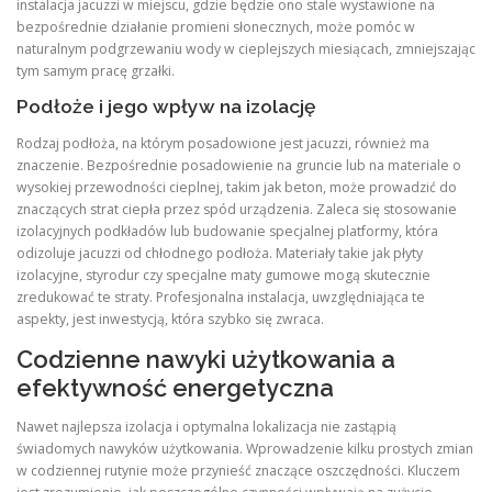
instalacja jacuzzi w miejscu, gdzie będzie ono stale wystawione na
bezpośrednie działanie promieni słonecznych, może pomóc w
naturalnym podgrzewaniu wody w cieplejszych miesiącach, zmniejszając
tym samym pracę grzałki.
Podłoże i jego wpływ na izolację
Rodzaj podłoża, na którym posadowione jest jacuzzi, również ma
znaczenie. Bezpośrednie posadowienie na gruncie lub na materiale o
wysokiej przewodności cieplnej, takim jak beton, może prowadzić do
znaczących strat ciepła przez spód urządzenia. Zaleca się stosowanie
izolacyjnych podkładów lub budowanie specjalnej platformy, która
odizoluje jacuzzi od chłodnego podłoża. Materiały takie jak płyty
izolacyjne, styrodur czy specjalne maty gumowe mogą skutecznie
zredukować te straty. Profesjonalna instalacja, uwzględniająca te
aspekty, jest inwestycją, która szybko się zwraca.
Codzienne nawyki użytkowania a
efektywność energetyczna
Nawet najlepsza izolacja i optymalna lokalizacja nie zastąpią
świadomych nawyków użytkowania. Wprowadzenie kilku prostych zmian
w codziennej rutynie może przynieść znaczące oszczędności. Kluczem