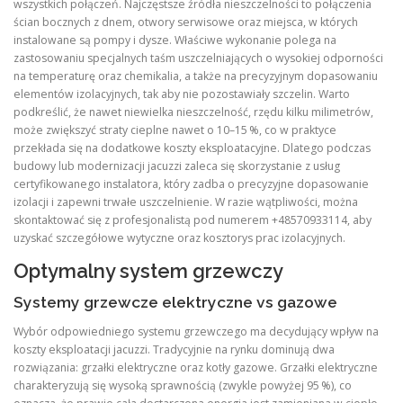
wszystkich połączeń. Najczęstsze źródła nieszczelności to połączenia
ścian bocznych z dnem, otwory serwisowe oraz miejsca, w których
instalowane są pompy i dysze. Właściwe wykonanie polega na
zastosowaniu specjalnych taśm uszczelniających o wysokiej odporności
na temperaturę oraz chemikalia, a także na precyzyjnym dopasowaniu
elementów izolacyjnych, tak aby nie pozostawiały szczelin. Warto
podkreślić, że nawet niewielka nieszczelność, rzędu kilku milimetrów,
może zwiększyć straty cieplne nawet o 10–15 %, co w praktyce
przekłada się na dodatkowe koszty eksploatacyjne. Dlatego podczas
budowy lub modernizacji jacuzzi zaleca się skorzystanie z usług
certyfikowanego instalatora, który zadba o precyzyjne dopasowanie
izolacji i zapewni trwałe uszczelnienie. W razie wątpliwości, można
skontaktować się z profesjonalistą pod numerem +48570933114, aby
uzyskać szczegółowe wytyczne oraz kosztorys prac izolacyjnych.
Optymalny system grzewczy
Systemy grzewcze elektryczne vs gazowe
Wybór odpowiedniego systemu grzewczego ma decydujący wpływ na
koszty eksploatacji jacuzzi. Tradycyjnie na rynku dominują dwa
rozwiązania: grzałki elektryczne oraz kotły gazowe. Grzałki elektryczne
charakteryzują się wysoką sprawnością (zwykle powyżej 95 %), co