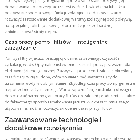
intensywniejszej pracy. Regularne sprawdzanie stanu pokrywy i jej
dopasowania do obrzeży jacuzzi jest ważne. Uszkodzona lub luźna
pokrywa nie spełnia swojej funkcji izolacyjnej. Dodatkowo, warto
rozważyć zastosowanie dodatkowej warstwy izolacyjnej pod pokrywą,
np. specjalnej folii bąbelkowej, która może jeszcze bardziej
zminimalizować straty ciepła.
Czas pracy pomp i filtrów – inteligentne
zarządzanie
Pompy i filtry w jacuzzi pracują cyklicznie, zapewniając czystość i
cyrkulację wody. Optymalne ustawienie czasu ich pracy jest ważne dla
efektywności energetycznej. Zazwyczaj, producenci zalecają określony
czas filtracji w ciągu doby, który powinien być wystarczający do
utrzymania wody w dobrym stanie. Zbyt długi czas pracy pomp generuje
niepotrzebne zużycie energii. Warto zapoznać się z instrukcją obsługi i
dostosować harmonogram pracy filtrów do zaleceń producenta, a także
do faktycznego sposobu użytkowania jacuzzi. W okresach mniejszego
użytkowania, można rozważyć skrócenie czasu pracy filtrów.
Zaawansowane technologie i
dodatkowe rozwiązania
Na rynku dostępne są również zaawansowane technologie i akcesoria,