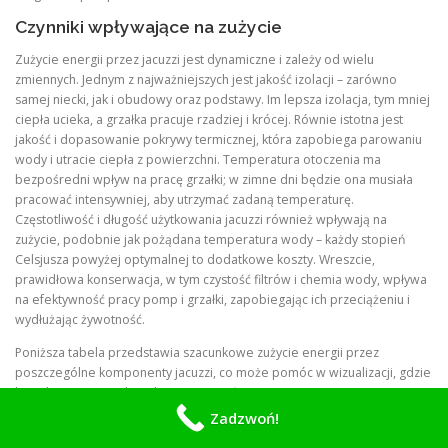
Czynniki wpływające na zużycie
Zużycie energii przez jacuzzi jest dynamiczne i zależy od wielu
zmiennych. Jednym z najważniejszych jest jakość izolacji – zarówno
samej niecki, jak i obudowy oraz podstawy. Im lepsza izolacja, tym mniej
ciepła ucieka, a grzałka pracuje rzadziej i krócej. Równie istotna jest
jakość i dopasowanie pokrywy termicznej, która zapobiega parowaniu
wody i utracie ciepła z powierzchni. Temperatura otoczenia ma
bezpośredni wpływ na pracę grzałki; w zimne dni będzie ona musiała
pracować intensywniej, aby utrzymać zadaną temperaturę.
Częstotliwość i długość użytkowania jacuzzi również wpływają na
zużycie, podobnie jak pożądana temperatura wody – każdy stopień
Celsjusza powyżej optymalnej to dodatkowe koszty. Wreszcie,
prawidłowa konserwacja, w tym czystość filtrów i chemia wody, wpływa
na efektywność pracy pomp i grzałki, zapobiegając ich przeciążeniu i
wydłużając żywotność.
Poniższa tabela przedstawia szacunkowe zużycie energii przez
poszczególne komponenty jacuzzi, co może pomóc w wizualizacji, gdzie
kumulują się największe koszty. Wartości te są orientacyjne i mogą się
różnić w zależności od modelu i producenta.
Zadzwoń!
Tabela 1: Szacunkowe Zużycie Energii przez Komponenty Jacuzzi