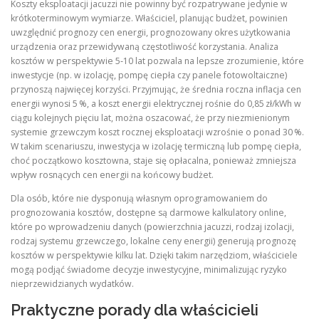
Koszty eksploatacji jacuzzi nie powinny być rozpatrywane jedynie w
krótkoterminowym wymiarze. Właściciel, planując budżet, powinien
uwzględnić prognozy cen energii, prognozowany okres użytkowania
urządzenia oraz przewidywaną częstotliwość korzystania. Analiza
kosztów w perspektywie 5‑10 lat pozwala na lepsze zrozumienie, które
inwestycje (np. w izolację, pompę ciepła czy panele fotowoltaiczne)
przynoszą najwięcej korzyści. Przyjmując, że średnia roczna inflacja cen
energii wynosi 5 %, a koszt energii elektrycznej rośnie do 0,85 zł/kWh w
ciągu kolejnych pięciu lat, można oszacować, że przy niezmienionym
systemie grzewczym koszt rocznej eksploatacji wzrośnie o ponad 30 %.
W takim scenariuszu, inwestycja w izolację termiczną lub pompę ciepła,
choć początkowo kosztowna, staje się opłacalna, ponieważ zmniejsza
wpływ rosnących cen energii na końcowy budżet.
Dla osób, które nie dysponują własnym oprogramowaniem do
prognozowania kosztów, dostępne są darmowe kalkulatory online,
które po wprowadzeniu danych (powierzchnia jacuzzi, rodzaj izolacji,
rodzaj systemu grzewczego, lokalne ceny energii) generują prognozę
kosztów w perspektywie kilku lat. Dzięki takim narzędziom, właściciele
mogą podjąć świadome decyzje inwestycyjne, minimalizując ryzyko
nieprzewidzianych wydatków.
Praktyczne porady dla właścicieli