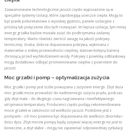
Zaawansowane technologicznie jacuzzi często wyposażone są w
specjalne systemy izolacji, które zapobiegają ucieczce ciepła. Mogą to
być pianki poliuretanowe o wysokiej gęstości, panele izolacyjne z
próżnią lub połączenie obu tych rozwiązań. Im lepsza izolacja, tym mniej
energii grzałka będzie musiała zużyć do podtrzymania zadanej
temperatury. Warto również zwrócić uwagę na jakość pokrywy
termicznej. Gruba, dobrze dopasowana pokrywa, wykonana z
materiałów o niskiej przewodności cieplnej, stanowi kolejną barierę
chroniącą przed wychłodzeniem wody. Pokrywy z powłoką odblaskową
mogą dodatkowo odbijać promieniowanie cieplne z powrotem do
jacuzzi.
Moc grzałki i pomp – optymalizacja zużycia
Moc grzałki i pomp jest ściśle powiązana z zużyciem energii. Zbyt duża
moc grzałki może prowadzić do nadmiernego zużycia prądu, podczas
gdy zbyt mała – do długiego czasu nagrzewania i nieefektywnego
utrzymania temperatury. Producenci często podają rekomendowane
moce grzałek w zależności od wielkości jacuzzi. Podobnie jest z
pompami – ich moc powinna być dopasowana do wielkości zbiornika i
ilości dysz. Zbyt mocne pompy będą zużywać więcej energii niż jest to
konieczne, a zbyt słabe – mogą nie zapewniać odpowiedniej cyrkulacji