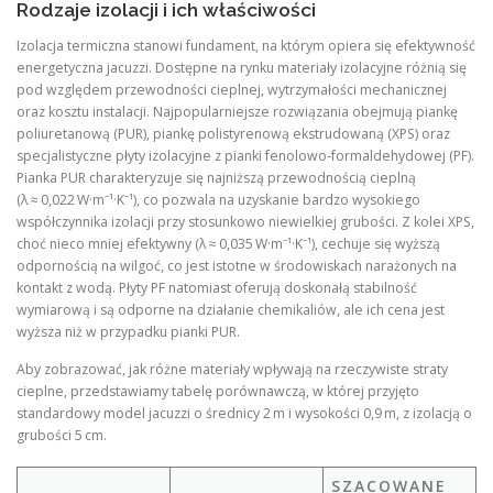
Rodzaje izolacji i ich właściwości
Izolacja termiczna stanowi fundament, na którym opiera się efektywność
energetyczna jacuzzi. Dostępne na rynku materiały izolacyjne różnią się
pod względem przewodności cieplnej, wytrzymałości mechanicznej
oraz kosztu instalacji. Najpopularniejsze rozwiązania obejmują piankę
poliuretanową (PUR), piankę polistyrenową ekstrudowaną (XPS) oraz
specjalistyczne płyty izolacyjne z pianki fenolowo-formaldehydowej (PF).
Pianka PUR charakteryzuje się najniższą przewodnością cieplną
(λ ≈ 0,022 W·m⁻¹·K⁻¹), co pozwala na uzyskanie bardzo wysokiego
współczynnika izolacji przy stosunkowo niewielkiej grubości. Z kolei XPS,
choć nieco mniej efektywny (λ ≈ 0,035 W·m⁻¹·K⁻¹), cechuje się wyższą
odpornością na wilgoć, co jest istotne w środowiskach narażonych na
kontakt z wodą. Płyty PF natomiast oferują doskonałą stabilność
wymiarową i są odporne na działanie chemikaliów, ale ich cena jest
wyższa niż w przypadku pianki PUR.
Aby zobrazować, jak różne materiały wpływają na rzeczywiste straty
cieplne, przedstawiamy tabelę porównawczą, w której przyjęto
standardowy model jacuzzi o średnicy 2 m i wysokości 0,9 m, z izolacją o
grubości 5 cm.
SZACOWANE