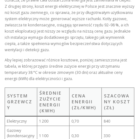
oznacza, że prawie cała dostarczona energia jest zamieniana w ciepło.
Z drugiej strony, koszt energii elektrycznej w Polsce jest znacznie wyższy
niż koszt gazu ziemnego, co sprawia, że przy długotrwałym użytkowaniu
system elektryczny może generować wyższe rachunki. Kotły gazowe,
zwłaszcza te kondensacyjne, osiągają sprawność rzędu 92–98 %, a ich
koszt eksploatacji jest niższy ze względu na niższą cenę gazu. Jednakże
ich instalacja wymaga dodatkowego sprzętu, takiego jak wymiennik
ciepła, a także spełnienia wymogów bezpieczeństwa dotyczących
wentylacji i detekcji gazu.
Aby lepiej zobrazować różnice kosztowe, poniżej zamieszczona jest
tabela, w której przyjęto średnie zużycie energii przy utrzymaniu
temperatury 38 °C w okresie zimowym (30 dni) oraz aktualne ceny
energii (kWh) dla elektryczności i gazu.
ŚREDNIE
SYSTEM
CENA
SZACOWA
ZUŻYCIE
GRZEWCZ
ENERGII
NY KOSZT
ENERGII
Y
(ZŁ/KWH)
(ZŁ)
(KWH)
Elektryczny
1 200
0,70
840
Gazowy
(kondensacyjny
1 100
0,30
330