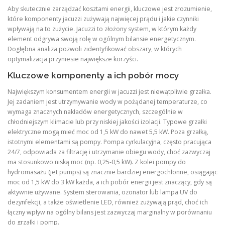
Aby skutecznie zarządzać kosztami energii, kluczowe jest zrozumienie,
które komponenty jacuzzi zużywają najwięcej prądu i jakie czynniki
wpływają na to zużycie. Jacuzzi to złożony system, w którym każdy
element odgrywa swoją rolę w ogólnym bilansie energetycznym.
Dogłębna analiza pozwoli zidentyfikować obszary, w których
optymalizacja przyniesie największe korzyści.
Kluczowe komponenty a ich pobór mocy
Największym konsumentem energii w jacuzzi jest niewątpliwie grzałka.
Jej zadaniem jest utrzymywanie wody w pożądanej temperaturze, co
wymaga znacznych nakładów energetycznych, szczególnie w
chłodniejszym klimacie lub przy niskiej jakości izolacji. Typowe grzałki
elektryczne mogą mieć moc od 1,5 kW do nawet 5,5 kW. Poza grzałką,
istotnymi elementami są pompy. Pompa cyrkulacyjna, często pracująca
24/7, odpowiada za filtrację i utrzymanie obiegu wody, choć zazwyczaj
ma stosunkowo niską moc (np. 0,25-0,5 kW). Z kolei pompy do
hydromasażu (jet pumps) są znacznie bardziej energochłonne, osiągając
moc od 1,5 kW do 3 kW każda, a ich pobór energii jest znaczący, gdy są
aktywnie używane. System sterowania, ozonator lub lampa UV do
dezynfekcji, a także oświetlenie LED, również zużywają prąd, choć ich
łączny wpływ na ogólny bilans jest zazwyczaj marginalny w porównaniu
do grzałki i pomp.