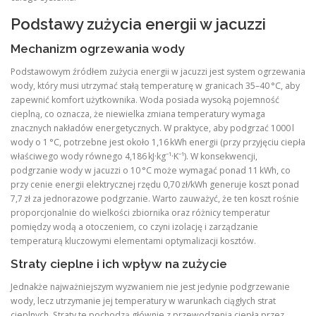
Podstawy zużycia energii w jacuzzi
Mechanizm ogrzewania wody
Podstawowym źródłem zużycia energii w jacuzzi jest system ogrzewania
wody, który musi utrzymać stałą temperaturę w granicach 35–40 °C, aby
zapewnić komfort użytkownika. Woda posiada wysoką pojemność
cieplną, co oznacza, że niewielka zmiana temperatury wymaga
znacznych nakładów energetycznych. W praktyce, aby podgrzać 1000 l
wody o 1 °C, potrzebne jest około 1,16 kWh energii (przy przyjęciu ciepła
właściwego wody równego 4,186 kJ·kg⁻¹·K⁻¹). W konsekwencji,
podgrzanie wody w jacuzzi o 10 °C może wymagać ponad 11 kWh, co
przy cenie energii elektrycznej rzędu 0,70 zł/kWh generuje koszt ponad
7,7 zł za jednorazowe podgrzanie. Warto zauważyć, że ten koszt rośnie
proporcjonalnie do wielkości zbiornika oraz różnicy temperatur
pomiędzy wodą a otoczeniem, co czyni izolację i zarządzanie
temperaturą kluczowymi elementami optymalizacji kosztów.
Straty cieplne i ich wpływ na zużycie
Jednakże najważniejszym wyzwaniem nie jest jedynie podgrzewanie
wody, lecz utrzymanie jej temperatury w warunkach ciągłych strat
cieplnych. Straty te pochodzą głównie z przewodzenia ciepła przez