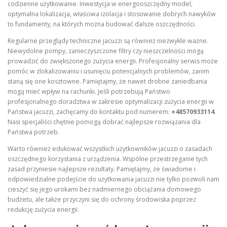
codzienne użytkowanie. Inwestycja w energooszczędny model,
optymalna lokalizacja, właściwa izolacja i stosowanie dobrych nawyków
to fundamenty, na których można budować dalsze oszczędności.
Regularne przeglądy techniczne jacuzzi są również niezwykle ważne.
Niewydolne pompy, zanieczyszczone filtry czy nieszczelności mogą
prowadzić do zwiększonego zużycia energii. Profesjonalny serwis może
pomóc w zlokalizowaniu i usunięciu potencjalnych problemów, zanim
staną się one kosztowne. Pamiętajmy, że nawet drobne zaniedbania
mogą mieć wpływ na rachunki. Jeśli potrzebują Państwo
profesjonalnego doradztwa w zakresie optymalizacji zużycia energii w
Państwa jacuzzi, zachęcamy do kontaktu pod numerem:
+48570933114
.
Nasi specjaliści chętnie pomogą dobrać najlepsze rozwiązania dla
Państwa potrzeb.
Warto również edukować wszystkich użytkowników jacuzzi o zasadach
oszczędnego korzystania z urządzenia. Wspólne przestrzeganie tych
zasad przyniesie najlepsze rezultaty. Pamiętajmy, że świadome i
odpowiedzialne podejście do użytkowania jacuzzi nie tylko pozwoli nam
cieszyć się jego urokami bez nadmiernego obciążania domowego
budżetu, ale także przyczyni się do ochrony środowiska poprzez
redukcję zużycia energii.