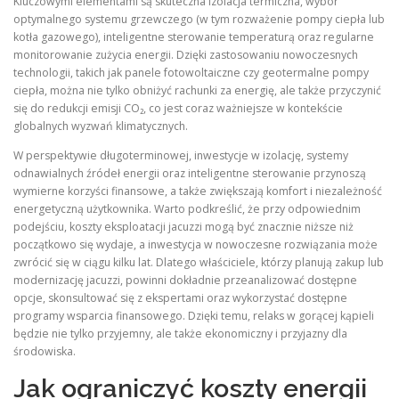
Kluczowymi elementami są skuteczna izolacja termiczna, wybór
optymalnego systemu grzewczego (w tym rozważenie pompy ciepła lub
kotła gazowego), inteligentne sterowanie temperaturą oraz regularne
monitorowanie zużycia energii. Dzięki zastosowaniu nowoczesnych
technologii, takich jak panele fotowoltaiczne czy geotermalne pompy
ciepła, można nie tylko obniżyć rachunki za energię, ale także przyczynić
się do redukcji emisji CO₂, co jest coraz ważniejsze w kontekście
globalnych wyzwań klimatycznych.
W perspektywie długoterminowej, inwestycje w izolację, systemy
odnawialnych źródeł energii oraz inteligentne sterowanie przynoszą
wymierne korzyści finansowe, a także zwiększają komfort i niezależność
energetyczną użytkownika. Warto podkreślić, że przy odpowiednim
podejściu, koszty eksploatacji jacuzzi mogą być znacznie niższe niż
początkowo się wydaje, a inwestycja w nowoczesne rozwiązania może
zwrócić się w ciągu kilku lat. Dlatego właściciele, którzy planują zakup lub
modernizację jacuzzi, powinni dokładnie przeanalizować dostępne
opcje, skonsultować się z ekspertami oraz wykorzystać dostępne
programy wsparcia finansowego. Dzięki temu, relaks w gorącej kąpieli
będzie nie tylko przyjemny, ale także ekonomiczny i przyjazny dla
środowiska.
Jak ograniczyć koszty energii