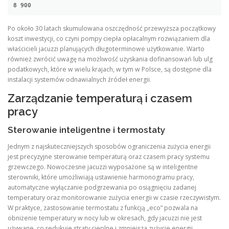
Po około 30 latach skumulowana oszczędność przewyższa początkowy
koszt inwestycji, co czyni pompy ciepła opłacalnym rozwiązaniem dla
właścicieli jacuzzi planujących długoterminowe użytkowanie. Warto
również zwrócić uwagę na możliwość uzyskania dofinansowań lub ulg
podatkowych, które w wielu krajach, w tym w Polsce, są dostępne dla
instalacji systemów odnawialnych źródeł energii.
Zarządzanie temperaturą i czasem
pracy
Sterowanie inteligentne i termostaty
Jednym z najskuteczniejszych sposobów ograniczenia zużycia energii
jest precyzyjne sterowanie temperaturą oraz czasem pracy systemu
grzewczego. Nowoczesne jacuzzi wyposażone są w inteligentne
sterowniki, które umożliwiają ustawienie harmonogramu pracy,
automatyczne wyłączanie podgrzewania po osiągnięciu zadanej
temperatury oraz monitorowanie zużycia energii w czasie rzeczywistym.
W praktyce, zastosowanie termostatu z funkcją „eco” pozwala na
obniżenie temperatury w nocy lub w okresach, gdy jacuzzi nie jest
używane, co redukuje straty cieplne i zmniejsza zużycie energii.