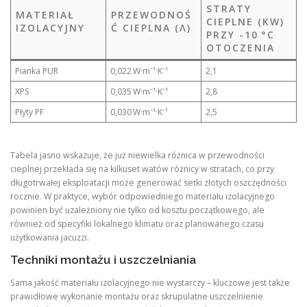
STRATY
MATERIAŁ
PRZEWODNOŚ
CIEPLNE (KW)
IZOLACYJNY
Ć CIEPLNA (Λ)
PRZY -10 °C
OTOCZENIA
Pianka PUR
0,022 W·m⁻¹·K⁻¹
2,1
XPS
0,035 W·m⁻¹·K⁻¹
2,8
Płyty PF
0,030 W·m⁻¹·K⁻¹
2,5
Tabela jasno wskazuje, że już niewielka różnica w przewodności
cieplnej przekłada się na kilkuset watów różnicy w stratach, co przy
długotrwałej eksploatacji może generować setki złotych oszczędności
rocznie. W praktyce, wybór odpowiedniego materiału izolacyjnego
powinien być uzależniony nie tylko od kosztu początkowego, ale
również od specyfiki lokalnego klimatu oraz planowanego czasu
użytkowania jacuzzi.
Techniki montażu i uszczelniania
Sama jakość materiału izolacyjnego nie wystarczy – kluczowe jest także
prawidłowe wykonanie montażu oraz skrupulatne uszczelnienie