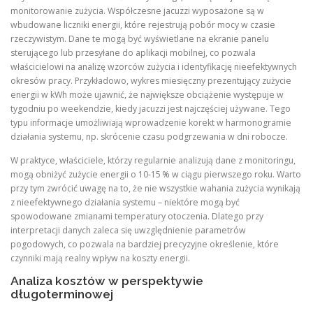
monitorowanie zużycia. Współczesne jacuzzi wyposażone są w
wbudowane liczniki energii, które rejestrują pobór mocy w czasie
rzeczywistym. Dane te mogą być wyświetlane na ekranie panelu
sterującego lub przesyłane do aplikacji mobilnej, co pozwala
właścicielowi na analizę wzorców zużycia i identyfikację nieefektywnych
okresów pracy. Przykładowo, wykres miesięczny prezentujący zużycie
energii w kWh może ujawnić, że największe obciążenie występuje w
tygodniu po weekendzie, kiedy jacuzzi jest najczęściej używane. Tego
typu informacje umożliwiają wprowadzenie korekt w harmonogramie
działania systemu, np. skrócenie czasu podgrzewania w dni robocze.
W praktyce, właściciele, którzy regularnie analizują dane z monitoringu,
mogą obniżyć zużycie energii o 10‑15 % w ciągu pierwszego roku. Warto
przy tym zwrócić uwagę na to, że nie wszystkie wahania zużycia wynikają
z nieefektywnego działania systemu – niektóre mogą być
spowodowane zmianami temperatury otoczenia. Dlatego przy
interpretacji danych zaleca się uwzględnienie parametrów
pogodowych, co pozwala na bardziej precyzyjne określenie, które
czynniki mają realny wpływ na koszty energii.
Analiza kosztów w perspektywie
długoterminowej