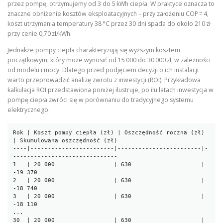
przez pompę, otrzymujemy od 3 do 5 kWh ciepła. W praktyce oznacza to
znaczne obniżenie kosztów eksploatacyjnych – przy założeniu COP = 4,
koszt utrzymania temperatury 38 °C przez 30 dni spada do około 210 zł
przy cenie 0,70 zł/kWh.
Jednakże pompy ciepła charakteryzują się wyższym kosztem
początkowym, który może wynosić od 15 000 do 30 000 zł, w zależności
od modelu i mocy. Dlatego przed podjęciem decyzji o ich instalacji
warto przeprowadzić analizę zwrotu z inwestycji (ROI). Przykładowa
kalkulacja ROI przedstawiona poniżej ilustruje, po ilu latach inwestycja w
pompę ciepła zwróci się w porównaniu do tradycyjnego systemu
elektrycznego.
Rok | Koszt pompy ciepła (zł) | Oszczędność roczna (zł) 
| Skumulowana oszczędność (zł)

----|------------------------|------------------------|-
------------------------------

1   | 20 000                 | 630                    | 
-19 370

2   | 20 000                 | 630                    | 
-18 740

3   | 20 000                 | 630                    | 
-18 110

...

30  | 20 000                 | 630                    | 