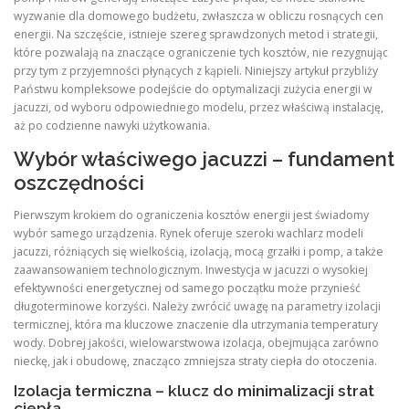
wyzwanie dla domowego budżetu, zwłaszcza w obliczu rosnących cen
energii. Na szczęście, istnieje szereg sprawdzonych metod i strategii,
które pozwalają na znaczące ograniczenie tych kosztów, nie rezygnując
przy tym z przyjemności płynących z kąpieli. Niniejszy artykuł przybliży
Państwu kompleksowe podejście do optymalizacji zużycia energii w
jacuzzi, od wyboru odpowiedniego modelu, przez właściwą instalację,
aż po codzienne nawyki użytkowania.
Wybór właściwego jacuzzi – fundament
oszczędności
Pierwszym krokiem do ograniczenia kosztów energii jest świadomy
wybór samego urządzenia. Rynek oferuje szeroki wachlarz modeli
jacuzzi, różniących się wielkością, izolacją, mocą grzałki i pomp, a także
zaawansowaniem technologicznym. Inwestycja w jacuzzi o wysokiej
efektywności energetycznej od samego początku może przynieść
długoterminowe korzyści. Należy zwrócić uwagę na parametry izolacji
termicznej, która ma kluczowe znaczenie dla utrzymania temperatury
wody. Dobrej jakości, wielowarstwowa izolacja, obejmująca zarówno
nieckę, jak i obudowę, znacząco zmniejsza straty ciepła do otoczenia.
Izolacja termiczna – klucz do minimalizacji strat
ciepła