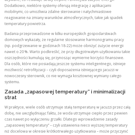
Dodatkowo, niektóre systemy oferują integrację z aplikacjami
mobilnymi, co umożliwia zdalne sterowanie i natychmiastowe
reagowanie na zmiany warunków atmosferycznych, takie jak spadek
temperatury powietrza.
Badania przeprowadzone w kilku europejskich gospodarstwach
domowych wykazały, że regularne stosowanie harmonogramu pracy
(np. podgrzewanie w godzinach 18‑22) może obniżyć zużycie energii
nawet o 20 %. Warto podkreślić, że przy długotrwałym użytkowaniu takie
oszczędności kumulują się, przynosząc wymierne korzyści finansowe.
Dla osób, które nie posiadają jeszcze systemu inteligentnego, istnieje
możliwość retrofityzacji – czyli doposażenia istniejącego jacuzzi w
nowoczesny sterownik, co nie wymaga kosztownej wymiany całego
systemu.
Zasada „zapasowej temperatury” i minimalizacji
strat
W praktyce, wiele osób utrzymuje stałą temperaturę w jacuzzi przez całą
dobę, nie uwzględniając faktu, że woda utrzymuje ciepło przez pewien
czas nawet po wyłączeniu grzałki. Dlatego wprowadzenie zasady
„zapasowej temperatury” – czyli ustawienia nieco wyższej temperatury
niż docelowa w okresie krótkotrwałego użytkowania – może przyczynić