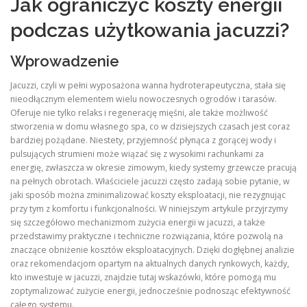
Jak ograniczyć koszty energii
podczas użytkowania jacuzzi?
Wprowadzenie
Jacuzzi, czyli w pełni wyposażona wanna hydroterapeutyczna, stała się
nieodłącznym elementem wielu nowoczesnych ogrodów i tarasów.
Oferuje nie tylko relaks i regenerację mięśni, ale także możliwość
stworzenia w domu własnego spa, co w dzisiejszych czasach jest coraz
bardziej pożądane. Niestety, przyjemność płynąca z gorącej wody i
pulsujących strumieni może wiązać się z wysokimi rachunkami za
energię, zwłaszcza w okresie zimowym, kiedy systemy grzewcze pracują
na pełnych obrotach. Właściciele jacuzzi często zadają sobie pytanie, w
jaki sposób można zminimalizować koszty eksploatacji, nie rezygnując
przy tym z komfortu i funkcjonalności. W niniejszym artykule przyjrzymy
się szczegółowo mechanizmom zużycia energii w jacuzzi, a także
przedstawimy praktyczne i techniczne rozwiązania, które pozwolą na
znaczące obniżenie kosztów eksploatacyjnych. Dzięki dogłębnej analizie
oraz rekomendacjom opartym na aktualnych danych rynkowych, każdy,
kto inwestuje w jacuzzi, znajdzie tutaj wskazówki, które pomogą mu
zoptymalizować zużycie energii, jednocześnie podnosząc efektywność
całego systemu.