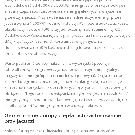
wyprodukować od 4 500 do 5 500 kWh energii, co w praktyce pokrywa
znaczną część zapotrzebowania na energię elektryczną w systemie
grzewczym jacuzzi. Przy założeniu, że średnie zużycie energii przez
jacuzzi wynosi 1 200 kWh rocznie, instalacja PV może zredukować koszty
eksploatacji nawet o 70 %, przy jednoczesnym obniżeniu emisji CO₂.
Dodatkowo, w Polsce istnieją programy wsparcia finansowego, takie jak
„Mój Prąd” czy „Prosument”, które umożliwiają uzyskanie
dofinansowania do 50 % kosztów instalacji fotowoltaicznej, co znacząco
skraca okres zwrotu inwestycji.
Warto podkreślić, że aby maksymalnie wykorzystać potencjał
fotowoltaiki, system grzewczy jacuzzi powinien być kompatybilny z
magazynem energii (np. bateriami litowo‑jonowymi). Dzięki temu, po
zmierzchu, zgromadzona energia może zasilać grzałkę, co eliminuje
konieczność korzystania z sieci elektrycznej w godzinach szczytowego
obciążenia. Tego rodzaju rozwiązania nie tylko zwiększają niezależność
energetyczną gospodarstwa domowego, ale także przyczyniają się do
stabilizacji kosztów energetycznych w dłuższym okresie.
Geotermalne pompy ciepła i ich zastosowanie
przy jacuzzi
Kolejną formą energii odnawialnej, którą można wykorzystać w