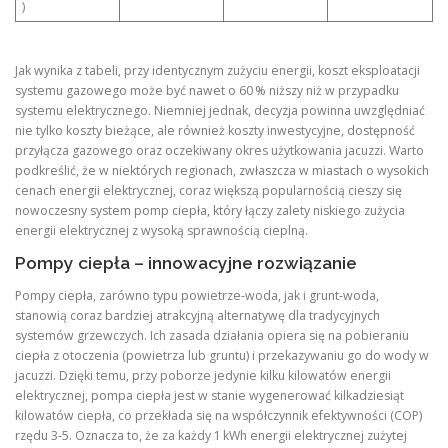
)
Jak wynika z tabeli, przy identycznym zużyciu energii, koszt eksploatacji
systemu gazowego może być nawet o 60 % niższy niż w przypadku
systemu elektrycznego. Niemniej jednak, decyzja powinna uwzględniać
nie tylko koszty bieżące, ale również koszty inwestycyjne, dostępność
przyłącza gazowego oraz oczekiwany okres użytkowania jacuzzi. Warto
podkreślić, że w niektórych regionach, zwłaszcza w miastach o wysokich
cenach energii elektrycznej, coraz większą popularnością cieszy się
nowoczesny system pomp ciepła, który łączy zalety niskiego zużycia
energii elektrycznej z wysoką sprawnością cieplną.
Pompy ciepła – innowacyjne rozwiązanie
Pompy ciepła, zarówno typu powietrze‑woda, jak i grunt‑woda,
stanowią coraz bardziej atrakcyjną alternatywę dla tradycyjnych
systemów grzewczych. Ich zasada działania opiera się na pobieraniu
ciepła z otoczenia (powietrza lub gruntu) i przekazywaniu go do wody w
jacuzzi. Dzięki temu, przy poborze jedynie kilku kilowatów energii
elektrycznej, pompa ciepła jest w stanie wygenerować kilkadziesiąt
kilowatów ciepła, co przekłada się na współczynnik efektywności (COP)
rzędu 3‑5. Oznacza to, że za każdy 1 kWh energii elektrycznej zużytej