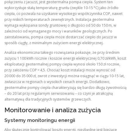
połączeniu z jacuzzi, jest geotermalna pompa ciepła. System ten
wykorzystuje stałą temperaturę gruntu (zwykle 10‑15 °C) jako źródło
ciepła, co pozwala na uzyskanie wysokiego współczynnika COP, nawet
przy niskich temperaturach zewnętrznych. Instalacja geotermalna
wymaga wykopania sondy gruntowej o długości od 50 do 150 m, w
zależności od wymaganego mocy i warunków geologicznych. Po
zainstalowaniu, pompa ciepła może dostarczać ciepło do jacuzzi w
sposób ciągły, z minimalnym zużyciem energii elektrycznej.
Analiza ekonomiczna takiego rozwiązania pokazuje, że przy średnim
zużyciu 1 100 kWh rocznie i koszcie energii elektrycznej 0,70 zł/kWh, koszt
eksploatacji geotermalnej pompy ciepła wynosi około 150 zł rocznie,
przy założeniu COP = 4,5. Chociaż koszt instalacji może wynosić od
20 000 do 35 000 zł, zwrot z inwestycji można osiągnąć w ciągu 10‑15 lat,
zwłaszcza w regionach o wysokich cenach energii. Dodatkowo,
geotermalne pompy ciepła charakteryzują się bardzo długą żywotnością
– do 20 lat przy regularnym serwisowaniu – co czyni je atrakcyjną
alternatywą dla tradycyjnych systemów grzewczych.
Monitorowanie i analiza zużycia
Systemy monitoringu energii
Aby skutecznie kontrolować koszty energii, niezbędne jest bieżące