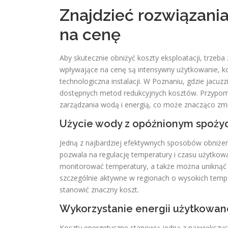
Znajdzieć rozwiązania
na cenę
Aby skutecznie obniżyć koszty eksploatacji, trzeba
wpływające na cenę są intensywny użytkowanie, ko
technologiczna instalacji. W Poznaniu, gdzie jacuz
dostępnych metod redukcyjnych kosztów. Przypom
zarządzania wodą i energią, co może znacząco zmn
Użycie wody z opóźnionym spoży
Jedną z najbardziej efektywnych sposobów obniże
pozwala na regulację temperatury i czasu użytkowa
monitorować temperatury, a także można uniknąć 
szczególnie aktywne w regionach o wysokich tempe
stanowić znaczny koszt.
Wykorzystanie energii użytkowan
Koszty energetyczne stanowią jedną z największyc