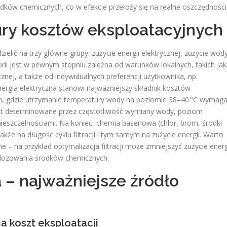
odków chemicznych, co w efekcie przełoży się na realne oszczędności
ury kosztów eksploatacyjnych
lić na trzy główne grupy: zużycie energii elektrycznej, zużycie wod
orii jest w pewnym stopniu zależna od warunków lokalnych, takich jak
nej, a także od indywidualnych preferencji użytkownika, np.
nergia elektryczna stanowi najważniejszy składnik kosztów
m, gdzie utrzymanie temperatury wody na poziomie 38–40 °C wymag
st determinowane przez częstotliwość wymiany wody, poziom
eszczelnościami. Na koniec, chemia basenowa (chlor, brom, środki
także na długość cyklu filtracji i tym samym na zużycie energii. Warto
 – na przykład optymalizacja filtracji może zmniejszyć zużycie energ
 dozowania środków chemicznych.
a – najważniejsze źródło
a koszt eksploatacji