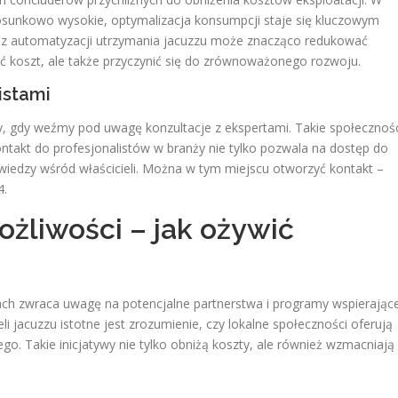
 stosunkowo wysokie, optymalizacja konsumpcji staje się kluczowym
z automatyzacji utrzymania jacuzzu może znacząco redukować
żyć koszt, ale także przyczynić się do zrównoważonego rozwoju.
istami
ły, gdy weźmy pod uwagę konzultacje z ekspertami. Takie społecznoś
ntakt do profesjonalistów w branży nie tylko pozwala na dostęp do
wiedzy wśród właścicieli. Można w tym miejscu otworzyć kontakt –
4.
żliwości – jak ożywić
cach zwraca uwagę na potencjalne partnerstwa i programy wspierając
eli jacuzzu istotne jest zrozumienie, czy lokalne społeczności oferują
. Takie inicjatywy nie tylko obniżą koszty, ale również wzmacniają