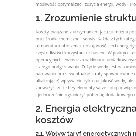
możliwość optymalizacji zużycia energii, wody i śr
1. Zrozumienie strukt
Koszty związane z utrzymaniem jacuzzi można podzie
oraz środki chemiczne i serwis. Każda z tych kateg
temperatura otoczenia, dostępność sieci energetycz
częstotliwości korzystania z basenu. W praktyce, e
operacyjnych, zwłaszcza w klimacie umiarkowany
stałego podgrzewania. Zużycie wody jest natomia
parowania oraz ewentualne straty spowodowane ni
alkalizujące) wpływa nie tylko na jakość wody, ale 
zauważyć, że te trzy elementy są ze sobą powiązane
i jednocześnie ograniczyć potrzebę dodatkowego
2. Energia elektryczn
kosztów
2.1. Wpływ taryf energetycznych n