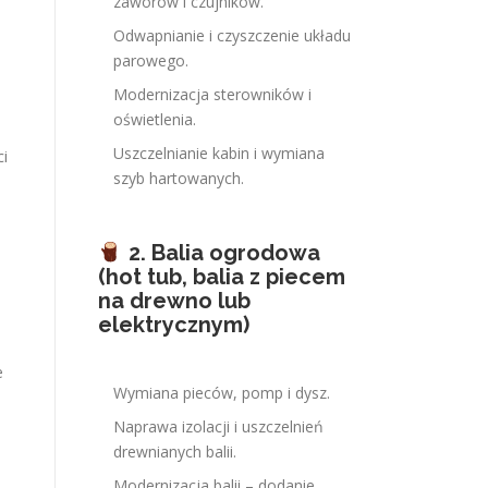
zaworów i czujników.
Odwapnianie i czyszczenie układu
parowego.
Modernizacja sterowników i
oświetlenia.
Uszczelnianie kabin i wymiana
ci
szyb hartowanych.
2. Balia ogrodowa
(hot tub, balia z piecem
na drewno lub
elektrycznym)
e
Wymiana pieców, pomp i dysz.
Naprawa izolacji i uszczelnień
drewnianych balii.
Modernizacja balii – dodanie