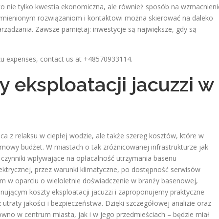
 to nie tylko kwestia ekonomiczna, ale również sposób na wzmacnieni
wymienionym rozwiązaniom i kontaktowi można skierować na daleko
arządzania. Zawsze pamiętaj: inwestycje są największe, gdy są
zu expenses, contact us at +48570933114.
y eksploatacji jacuzzi w
ąca z relaksu w ciepłej wodzie, ale także szereg kosztów, które w
owy budżet. W miastach o tak zróżnicowanej infrastrukturze jak
czynniki wpływające na opłacalność utrzymania basenu
ektrycznej, przez warunki klimatyczne, po dostępność serwisów
ym w oparciu o wieloletnie doświadczenie w branży basenowej,
ującym koszty eksploatacji jacuzzi i zaproponujemy praktyczne
utraty jakości i bezpieczeństwa. Dzięki szczegółowej analizie oraz
ówno w centrum miasta, jak i w jego przedmieściach – będzie miał