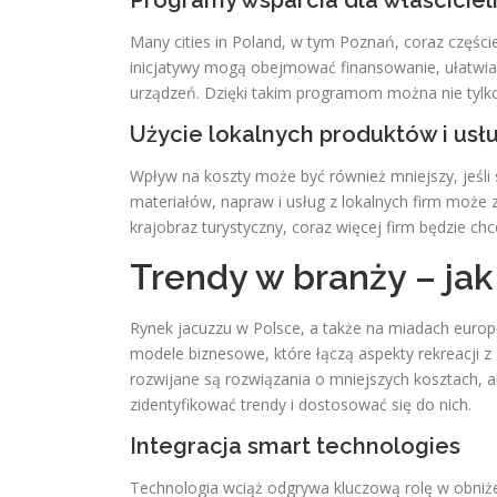
Programy wsparcia dla właściciel
Many cities in Poland, w tym Poznań, coraz części
inicjatywy mogą obejmować finansowanie, ułatwian
urządzeń. Dzięki takim programom można nie tylko o
Użycie lokalnych produktów i usł
Wpływ na koszty może być również mniejszy, jeśli
materiałów, napraw i usług z lokalnych firm może z
krajobraz turystyczny, coraz więcej firm będzie c
Trendy w branży – jak
Rynek jacuzzu w Polsce, a także na miadach europe
modele biznesowe, które łączą aspekty rekreacji z 
rozwijane są rozwiązania o mniejszych kosztach, al
zidentyfikować trendy i dostosować się do nich.
Integracja smart technologies
Technologia wciąż odgrywa kluczową rolę w obniże