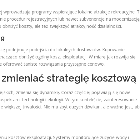
i
ej wprowadzają programy wspierające lokalne atrakcje rekreacyjne. 
ie procedur rejestracyjnych lub nawet subvenencje na modernizację
bniżyć koszty, ale też zwiększyć atrakcyjność działalności.
ug
 się podejmuje podejścia do lokalnych dostawców. Kupowanie
nacząco obniżyć ogólny koszt eksploatacji. W miarę jak rozwija się
hce oferować taniste rozwiązania przystępne cenowo.
 zmieniać strategię kosztową
jskich, zmienia się dynamikę. Coraz częściej pojawiają się nowe
aspektami technologii i ekologii. W tym kontekście, zainteresowanie
e większej trwałości. Nie ma zbyt dużych dźwikan, ale ważne jest, ab
niu kosztów eksploatacji. Systemy monitorujące zużycie wody i