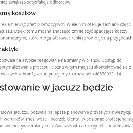
nież zwiększa satysfakcją odbiorców.
osmy kosztów
reklamierung ofert promocyjnych. Wiele firm oferuje zamianę części
acuzzu. Dzięki temu można znacząco zmniejszyć spadające koszty.
tronomicznymi, które mogą oferować rabki i promocje na przygodach
raktyki
pozwala na szybkie reagowanie na zmiany w branży. Dostęp do
zoptymalizowania procesu. Można w tym miejscu skontaktować się z
nomicznych w branży – kontynuujemy rozmawiać: +48570933114.
stowanie w jacuzz będzie
ansowa jacuzzu, pozwala na lepsze planowanie przyszłych inwestycji.
 warunków, możliwości i potrzeb klienta. W poziomie profesjonalist
alna perspektywa zmiany kosztów i wzrostu atrakcyjności odwiedzania.