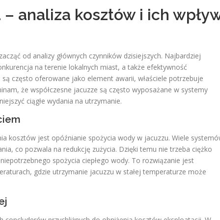
 – analiza kosztów i ich wpły
 zacząć od analizy głównych czynników dzisiejszych. Najbardziej
nkurencja na terenie lokalnych miast, a także efektywność
zi są często oferowane jako element awarii, właściele potrzebuje
inam, że współczesne jacuzze są często wyposażane w systemy
iejszyć ciągłe wydania na utrzymanie.
ciem
nia kosztów jest opóźnianie spożycia wody w jacuzzu. Wiele system
nia, co pozwala na redukcję zużycia. Dzięki temu nie trzeba ciężko
niepotrzebnego spożycia ciepłego wody. To rozwiązanie jest
raturach, gdzie utrzymanie jacuzzu w stałej temperaturze może
ej
h concluderów przychliżnych do obniżenia kosztów eksploatacji. W