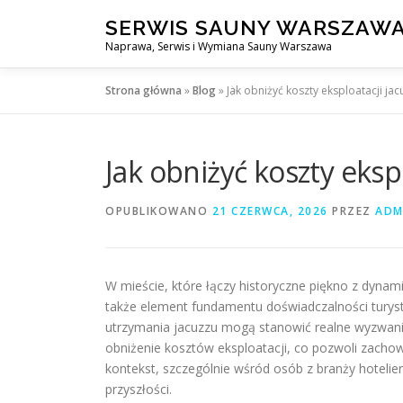
Przejdź
SERWIS SAUNY WARSZAW
do
Naprawa, Serwis i Wymiana Sauny Warszawa
treści
Strona główna
»
Blog
»
Jak obniżyć koszty eksploatacji ja
Jak obniżyć koszty eksp
OPUBLIKOWANO
21 CZERWCA, 2026
PRZEZ
ADM
W mieście, które łączy historyczne piękno z dynami
także element fundamentu doświadczalności turystyc
utrzymania jacuzzu mogą stanowić realne wyzwanie.
obniżenie kosztów eksploatacji, co pozwoli zachow
kontekst, szczególnie wśród osób z branży hotelier
przyszłości.