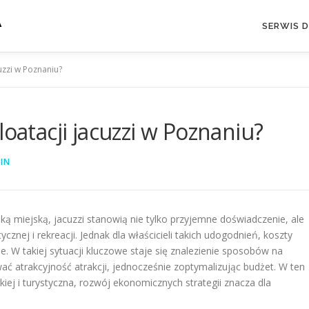
A
SERWIS 
cuzzi w Poznaniu?
loatacji jacuzzi w Poznaniu?
IN
ką miejską, jacuzzi stanowią nie tylko przyjemne doświadczenie, ale
znej i rekreacji. Jednak dla właścicieli takich udogodnień, koszty
 W takiej sytuacji kluczowe staje się znalezienie sposobów na
ać atrakcyjność atrakcji, jednocześnie zoptymalizując budżet. W ten
kiej i turystyczna, rozwój ekonomicznych strategii znacza dla