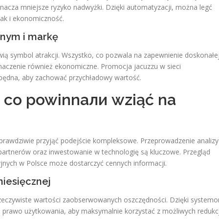
znacza mniejsze ryzyko nadwyżki. Dzięki automatyzacji, można legć
jak i ekonomiczność.
znym i markę
ią symbol atrakcji. Wszystko, co pozwala na zapewnienie doskonałe
znaczenie również ekonomiczne. Promocja jacuzzu w sieci
ezbędna, aby zachować przychładowy wartość.
– co powinnали wziąć na
y prawdziwie przyjąć podejście kompleksowe. Przeprowadzenie analizy
partnerów oraz inwestowanie w technologię są kluczowe. Przegląd
yjnych w Polsce może dostarczyć cennych informacji.
miesięcznej
 rzeczywiste wartości zaobserwowanych oszczędności. Dzięki system
 prawo użytkowania, aby maksymalnie korzystać z możliwych redukcj