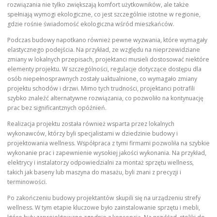
rozwiązania nie tylko zwiększają komfort użytkowników, ale także
spełniają wymogi ekologiczne, co jest szczególnie istotne w regionie,
gdzie rośnie świadomość ekologiczna wśród mieszkańców.
Podczas budowy napotkano również pewne wyzwania, które wymagały
elastycznego podejścia. Na przykład, ze względu na nieprzewidziane
zmiany w lokalnych przepisach, projektanci musieli dostosować niektóre
elementy projektu. W szczególności, regulacje dotyczące dostępu dla
osób niepełnosprawnych zostały uaktualnione, co wymagało zmiany
projektu schodów i drzwi. Mimo tych trudności, projektanci potrafili
szybko znaleźć alternatywne rozwiązania, co pozwoliło na kontynuację
prac bez significantznych opóźnień.
Realizacja projektu została również wsparta przez lokalnych
wykonawców, którzy byli specjalistami w dziedzinie budowy i
projektowania wellness. Współpraca z tymi firmami pozwoliła na szybkie
wykonanie prac i zapewnienie wysokiej jakości wykonania. Na przykład,
elektrycy i instalatorzy odpowiedzialni za montaż sprzętu wellness,
takich jak baseny lub maszyna do masażu, byli znani z precyzji i
terminowości.
Po zakończeniu budowy projektantów skupili się na urządzeniu strefy
wellness. W tym etapie kluczowe było zainstalowanie sprzętu i mebli,