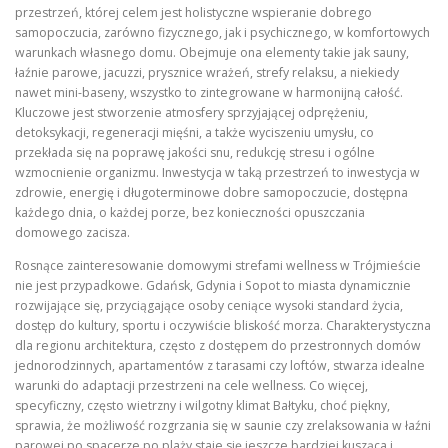
przestrzeń, której celem jest holistyczne wspieranie dobrego
samopoczucia, zarówno fizycznego, jak i psychicznego, w komfortowych
warunkach własnego domu. Obejmuje ona elementy takie jak sauny,
łaźnie parowe, jacuzzi, prysznice wrażeń, strefy relaksu, a niekiedy
nawet mini-baseny, wszystko to zintegrowane w harmonijną całość.
Kluczowe jest stworzenie atmosfery sprzyjającej odprężeniu,
detoksykacji, regeneracji mięśni, a także wyciszeniu umysłu, co
przekłada się na poprawę jakości snu, redukcję stresu i ogólne
wzmocnienie organizmu. Inwestycja w taką przestrzeń to inwestycja w
zdrowie, energię i długoterminowe dobre samopoczucie, dostępna
każdego dnia, o każdej porze, bez konieczności opuszczania
domowego zacisza.
Rosnące zainteresowanie domowymi strefami wellness w Trójmieście
nie jest przypadkowe. Gdańsk, Gdynia i Sopot to miasta dynamicznie
rozwijające się, przyciągające osoby ceniące wysoki standard życia,
dostęp do kultury, sportu i oczywiście bliskość morza. Charakterystyczna
dla regionu architektura, często z dostępem do przestronnych domów
jednorodzinnych, apartamentów z tarasami czy loftów, stwarza idealne
warunki do adaptacji przestrzeni na cele wellness. Co więcej,
specyficzny, często wietrzny i wilgotny klimat Bałtyku, choć piękny,
sprawia, że możliwość rozgrzania się w saunie czy zrelaksowania w łaźni
parowej po spacerze po plaży staje się jeszcze bardziej kusząca i