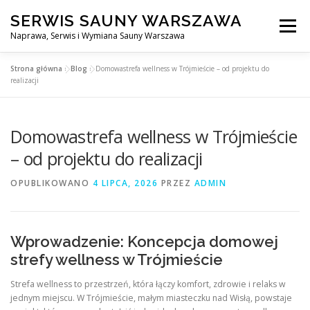
Przejdź
SERWIS SAUNY WARSZAWA
do
Menu
treści
Naprawa, Serwis i Wymiana Sauny Warszawa
Strona główna
»
Blog
»
Domowastrefa wellness w Trójmieście – od projektu do
SERWIS DO SAUNY WARSZAWA
BLOG
KONTAKT
realizacji
Domowastrefa wellness w Trójmieście
– od projektu do realizacji
OPUBLIKOWANO
4 LIPCA, 2026
PRZEZ
ADMIN
Wprowadzenie: Koncepcja domowej
strefy wellness w Trójmieście
Strefa wellness to przestrzeń, która łączy komfort, zdrowie i relaks w
jednym miejscu. W Trójmieście, małym miasteczku nad Wisłą, powstaje