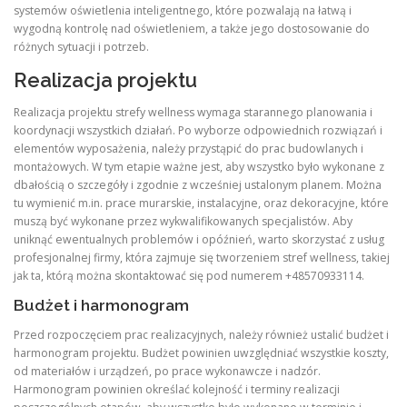
systemów oświetlenia inteligentnego, które pozwalają na łatwą i
wygodną kontrolę nad oświetleniem, a także jego dostosowanie do
różnych sytuacji i potrzeb.
Realizacja projektu
Realizacja projektu strefy wellness wymaga starannego planowania i
koordynacji wszystkich działań. Po wyborze odpowiednich rozwiązań i
elementów wyposażenia, należy przystąpić do prac budowlanych i
montażowych. W tym etapie ważne jest, aby wszystko było wykonane z
dbałością o szczegóły i zgodnie z wcześniej ustalonym planem. Można
tu wymienić m.in. prace murarskie, instalacyjne, oraz dekoracyjne, które
muszą być wykonane przez wykwalifikowanych specjalistów. Aby
uniknąć ewentualnych problemów i opóźnień, warto skorzystać z usług
profesjonalnej firmy, która zajmuje się tworzeniem stref wellness, takiej
jak ta, którą można skontaktować się pod numerem +48570933114.
Budżet i harmonogram
Przed rozpoczęciem prac realizacyjnych, należy również ustalić budżet i
harmonogram projektu. Budżet powinien uwzględniać wszystkie koszty,
od materiałów i urządzeń, po prace wykonawcze i nadzór.
Harmonogram powinien określać kolejność i terminy realizacji