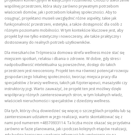
projektem komercyjnym w klasycznym rozumieniu. Chodzi o stworzenie
wspólnej przestrzeni, która służy zarówno prywatnym potrzebom
właścicieli domów, jak i potrzebom lokalnej społeczności. Aby to
osiągnąć, projektanci musieli uwzględnić różne aspekty, takie jak
funkcjonalność przestrzeni, estetyka, a także dostępność dla osób z
różnymi poziomami mobilności. W tym kontekście kluczowe jest, aby
projekt był nie tylko estetyczny i nowoczesny, ale także praktyczny i
dostosowany do realnych potrzeb użytkowników.
Dla mieszkańców Trójmiescia domowa strefa wellness może stać się
miejscem spotkań, relaksu i dbania o zdrowie. W dobie, gdy stres i
nadpobudliwość intelektualna są powszechne, dostęp do takich
przestrzeni jest nieoceniony. Projekt ten ma również potencjał rozwoju
gospodarczego lokalnej społeczności, tworząc miejsca pracy dla
specjalistów z branży wellness, takich jak fizjoterapeuci, masażystki czy
instruktorzy jogi. Warto zauważyć, że projekt ten jest możliwy dzięki
współpracy różnych zainteresowanych stron, w tym lokalnych władz,
właścicieli nieruchomości i specjalistów z dziedziny wellness.
Dla tych, którzy chcą dowiedzieć się więcej o szczegółach projektu lub są
zainteresowani udziałem w jego realizacji, warto skontaktować się z
nami pod numerem +48570933114. Ta liczba może okazać się przydatna
zarówno w fazie planowania, jak i podczas kolejnych etapów realizacji,
gdy będzie konieczne uzyskanie informacji lub umówienie się na