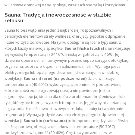
w Państwa domowej oazie spokoju, wraz z ich specyfiką i korzyściami.
Sauna: Tradycja i nowoczesność w służbie
relaksu
Sauna to bez wątpienia jeden z najbardziej rozpoznawalnych i
cenionych elementów strefy wellness, oferujący głębokie odprężenie i
liczne korzyści zdrowotne. Na rynku dostępne są różne typy saun, z
których każdy ma swoją specyfikę.
Sauna fińska (sucha)
charakteryzuje
się wysoką temperaturą (70-110°C) i niską wilgotnością (5-15%). Jej
działanie opiera się na intensywnym poceniu się, co sprzyja detoksykacji
organizmu, poprawie krążenia i rozluźnieniu mięśni. Wymaga pieca
elektrycznego lub opalanego drewnem, drewnianych ław i dobrej
wentylacji.
Sauna infrared (na podczerwień)
działa w niższych
temperaturach (40-60°C), wykorzystując promienniki podczerwieni,
które bezpośrednio ogrzewają ciało, a nie powietrze. Jest to
łagodniejsza opcja, idealna dla osób z problemami krążeniowymi lub
tych, którzy nie tolerują wysokich temperatur. Jej głównymi zaletami są
ulga w bólach mięśniowo-stawowych, redukcja napięcia i wspieranie
regeneracji. Wymaga jedynie zasilania elektrycznego i odpowiedniej
wentylacji.
Sauna bio (soft sauna)
to kompromis między sauną fińską
a łaźnią parową, oferująca umiarkowaną temperaturę (50-70°C) i
podwyższoną wilgotność (20-40%). Często wyposażona jest w