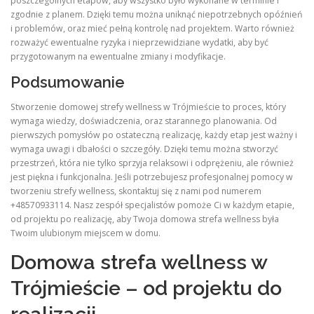
poszczególnych etapów, aby wszystko było wykonane w terminie i
zgodnie z planem. Dzięki temu można uniknąć niepotrzebnych opóźnień
i problemów, oraz mieć pełną kontrolę nad projektem. Warto również
rozważyć ewentualne ryzyka i nieprzewidziane wydatki, aby być
przygotowanym na ewentualne zmiany i modyfikacje.
Podsumowanie
Stworzenie domowej strefy wellness w Trójmieście to proces, który
wymaga wiedzy, doświadczenia, oraz starannego planowania. Od
pierwszych pomysłów po ostateczną realizację, każdy etap jest ważny i
wymaga uwagi i dbałości o szczegóły. Dzięki temu można stworzyć
przestrzeń, która nie tylko sprzyja relaksowi i odprężeniu, ale również
jest piękna i funkcjonalna. Jeśli potrzebujesz profesjonalnej pomocy w
tworzeniu strefy wellness, skontaktuj się z nami pod numerem
+48570933114. Nasz zespół specjalistów pomoże Ci w każdym etapie,
od projektu po realizację, aby Twoja domowa strefa wellness była
Twoim ulubionym miejscem w domu.
Domowa strefa wellness w
Trójmieście – od projektu do