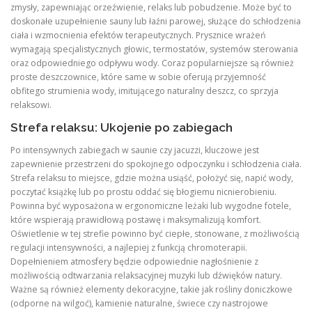
zmysły, zapewniając orzeźwienie, relaks lub pobudzenie. Może być to
doskonałe uzupełnienie sauny lub łaźni parowej, służące do schłodzenia
ciała i wzmocnienia efektów terapeutycznych. Prysznice wrażeń
wymagają specjalistycznych głowic, termostatów, systemów sterowania
oraz odpowiedniego odpływu wody. Coraz popularniejsze są również
proste deszczownice, które same w sobie oferują przyjemność
obfitego strumienia wody, imitującego naturalny deszcz, co sprzyja
relaksowi.
Strefa relaksu: Ukojenie po zabiegach
Po intensywnych zabiegach w saunie czy jacuzzi, kluczowe jest
zapewnienie przestrzeni do spokojnego odpoczynku i schłodzenia ciała.
Strefa relaksu to miejsce, gdzie można usiąść, położyć się, napić wody,
poczytać książkę lub po prostu oddać się błogiemu nicnierobieniu.
Powinna być wyposażona w ergonomiczne leżaki lub wygodne fotele,
które wspierają prawidłową postawę i maksymalizują komfort.
Oświetlenie w tej strefie powinno być ciepłe, stonowane, z możliwością
regulacji intensywności, a najlepiej z funkcją chromoterapii.
Dopełnieniem atmosfery będzie odpowiednie nagłośnienie z
możliwością odtwarzania relaksacyjnej muzyki lub dźwięków natury.
Ważne są również elementy dekoracyjne, takie jak rośliny doniczkowe
(odporne na wilgoć), kamienie naturalne, świece czy nastrojowe