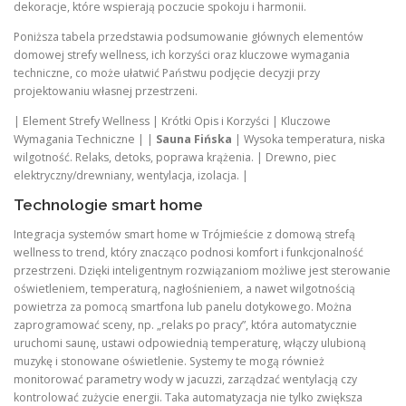
dekoracje, które wspierają poczucie spokoju i harmonii.
Poniższa tabela przedstawia podsumowanie głównych elementów
domowej strefy wellness, ich korzyści oraz kluczowe wymagania
techniczne, co może ułatwić Państwu podjęcie decyzji przy
projektowaniu własnej przestrzeni.
| Element Strefy Wellness | Krótki Opis i Korzyści | Kluczowe
Wymagania Techniczne | |
Sauna Fińska
| Wysoka temperatura, niska
wilgotność. Relaks, detoks, poprawa krążenia. | Drewno, piec
elektryczny/drewniany, wentylacja, izolacja. |
Technologie smart home
Integracja systemów smart home w Trójmieście z domową strefą
wellness to trend, który znacząco podnosi komfort i funkcjonalność
przestrzeni. Dzięki inteligentnym rozwiązaniom możliwe jest sterowanie
oświetleniem, temperaturą, nagłośnieniem, a nawet wilgotnością
powietrza za pomocą smartfona lub panelu dotykowego. Można
zaprogramować sceny, np. „relaks po pracy”, która automatycznie
uruchomi saunę, ustawi odpowiednią temperaturę, włączy ulubioną
muzykę i stonowane oświetlenie. Systemy te mogą również
monitorować parametry wody w jacuzzi, zarządzać wentylacją czy
kontrolować zużycie energii. Taka automatyzacja nie tylko zwiększa