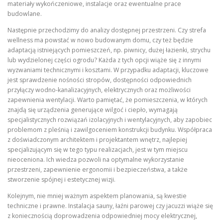
materiały wykończeniowe, instalacje oraz ewentualne prace
budowlane.
Następnie przechodzimy do analizy dostępnej przestrzeni. Czy strefa
wellness ma powstać w nowo budowanym domu, czy też będzie
adaptacją istniejących pomieszczeń, np. piwnicy, dużej łazienki, strychu
lub wydzielonej części ogrodu? Każda z tych opcji wiąże się z innymi
wyzwaniami technicznymi i kosztami. W przypadku adaptacji, kluczowe
jest sprawdzenie nośności stropów, dostępności odpowiednich
przyłączy wodno-kanalizacyjnych, elektrycznych oraz możliwości
zapewnienia wentylacji. Warto pamiętać, że pomieszczenia, w których
znajdą się urządzenia generujące wilgoć i ciepło, wymagają
specjalistycznych rozwiązań izolacyjnych i wentylacyjnych, aby zapobiec
problemom z pleśnią i zawilgoceniem konstrukcji budynku. Współpraca
z doświadczonym architektem i projektantem wnętrz, najlepiej
specjalizującym się w tego typu realizacjach, jest w tym miejscu
nieoceniona. Ich wiedza pozwoli na optymalne wykorzystanie
przestrzeni, zapewnienie ergonomii i bezpieczeństwa, a także
stworzenie spójnej i estetycznej wizji.
Kolejnym, nie mniej ważnym aspektem planowania, są kwestie
techniczne i prawne. Instalacja sauny, łaźni parowej czy jacuzzi wiąże się
z koniecznością doprowadzenia odpowiedniej mocy elektrycznej,