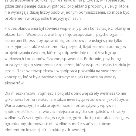
są dostosowane do lokalnych warunków. Na przykład, w Trójmieściu,
gdzie zimą panuje duża wilgotność, projektanci proponują usługi, które
nie wymagają dużej liczby osób w jednym pomieszczeniu, co może być
problemem w przypadku tradycyjnych saun.
Proces planowania był również wspierany przez konsultacje z lokalnymi
ekspertami. Współpracowaliśmy z fizjoterapeutami, psychologami i
trenerami fitness, aby upewnić się, że oferowane usługi są nie tylko
atrakcyjne, ale także skuteczne. Na przykład, fizjoterapeuta pomógł w
projektowaniu ćwiczeń, które są odpowiednie dla różnych grup
wiekowych i poziomów fizycznej sprawności. Podobnie, psycholog
przyczynił się do stworzenia przestrzeni, która wspiera relaks i redukcję
stresu. Taka wieloaspektowa współpraca pozwoliła na stworzenie
koncepcji, która była zarówno praktyczna, jak i oparta na wiedzy
ekspertów.
Dla mieszkańców Trójmiescia projekt domowej strefy wellness to nie
tylko nowa forma relaksu, ale także inwestycja w zdrowie i jakość życia.
Warto zauważyć, że taki projekt może mieć pozytywny wpływ na
społeczność lokalną, tworząc miejsca pracy dla specjalistów z branży
wellness. W szczególności, w regionie, gdzie dostęp do takich usług jest
ograniczony, domowa strefa wellness może stać się istotnym
elementem lokalnej infrastruktury zdrowotnej.