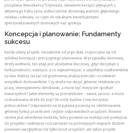
pożądana. Mieszkańcy Trójmiasta, świadomi korzyści płynących z
aktywnego trybu życia, jednocześnie doceniają wartość głębokiego
relaksu i odnowy, co czyni ich idealnymi beneficjentami
spersonalizowanych domowych oaz spokoju.
Koncepcja i planowanie: Fundamenty
sukcesu
Każdy udany projekt, niezależnie od jego skali, rozpoczyna się od
solidnej koncepcji i precyzyjnego planowania. W przypadku domowej
strefy wellness, ten etap jest absolutnie kluczowy, gdyż decyduje o
funkcjonalności, estetyce, a co najważniejsze, o satysfakcji użytkowników
na lata. Należy zacząć od gruntownej analizy potrzeb i oczekiwań
wszystkich domowników. Czy strefa ma służyć głównie relaksowi po
pracy, intensywnemu detoksowi, a może być miejscem spotkań
towarzyskich? Jakie elementy są priorytetowe – sauna, jacuzzi, a może
rozbudowana strefa do jogi? Ile osób będzie z niej korzystać
jednocześnie? Odpowiedzi na te pytania pozwolą na zdefiniowanie
głównej funkcji przestrzeni i wybór odpowiednich urządzeń. Równie
istotne jest określenie budżetu, który pozwoli na realistyczne podejście
do projektu i uniknięcie rozczarowań na późniejszych etapach. Budżet
powinien uwzględniać nie tylko koszt urządzeń, ale także projekt,