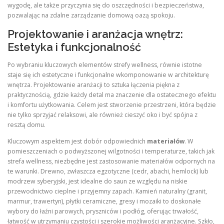
wygodę, ale także przyczynia się do oszczędności i bezpieczeństwa,
pozwalając na zdalne zarządzanie domową oazą spokoju.
Projektowanie i aranżacja wnętrz:
Estetyka i funkcjonalność
Po wybraniu kluczowych elementów strefy wellness, równie istotne
staje się ich estetyczne i funkcjonalne wkomponowanie w architekturę
wnętrza. Projektowanie aranżacji to sztuka łączenia piękna z
praktycznością, gdzie każdy detal ma znaczenie dla ostatecznego efektu
i komfortu użytkowania. Celem jest stworzenie przestrzeni, która będzie
nie tylko sprzyjać relaksowi, ale również cieszyć oko i być spójna z
resztą domu.
Kluczowym aspektem jest dobór odpowiednich
materiałów
. W
pomieszczeniach o podwyższonej wilgotności i temperaturze, takich jak
strefa wellness, niezbędne jest zastosowanie materiałów odpornych na
te warunki. Drewno, zwłaszcza egzotyczne (cedr, abachi, hemlock) lub
modrzew syberyjski, jest idealne do saun ze względu na niskie
przewodnictwo cieplne i przyjemny zapach. Kamień naturalny (granit,
marmur, trawertyn), płytki ceramiczne, gresy i mozaiki to doskonałe
wybory do łaźni parowych, pryszniców i podłóg, oferując trwałość,
łatwość w utrzymaniu czystości i szerokie możliwości aranżacyjne. Szkło,