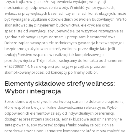
często trójfazowej, a także zapewnienia wydajnej wentylacji
mechanicznej i odprowadzenia wody. W niektórych przypadkach,
zwłaszcza przy większych basenach czy zmianach konstrukcyjnych, może
być wymagane uzyskanie odpowiednich pozwoleń budowlanych. Warto
skonsultować się z inżynierem budownictwa, elektrykiem oraz
specjalistą od wentylacji, aby upewnić się, że wszystkie rozwiązania są
zgodne z obowiązującymi normami i przepisami bezpieczeństwa.
Dobrze zaplanowany projekt techniczny to gwarancja bezawaryjnego i
bezpiecznego użytkowania strefy wellness przez długie lata. Jeśli
szukają Państwo wsparcia w realizacji tak kompleksowego
przedsięwzięcia w Trójmieście, zachęcamy do kontaktu pod numerem
+48570933114. Nasi eksperci pomogą w przejściu przez ten
skomplikowany proces, od koncepcji po finalny odbiór.
Elementy składowe strefy wellness:
Wybór i integracja
Serce domowej strefy wellness tworzą starannie dobrane urządzenia,
które wspólnie kreują unikalne doświadczenia relaksacyjne. Wybór
odpowiednich elementów zależy od indywidualnych preferencji,
dostępnej przestrzeni i budżetu, jednak kluczowe jest ich harmonijne
zintegrowanie, aby stworzyć spójną i funkcjonalną całość. Poniżej
przedstawiamy najpopularniejsze komponenty, które mogą znaleźć się