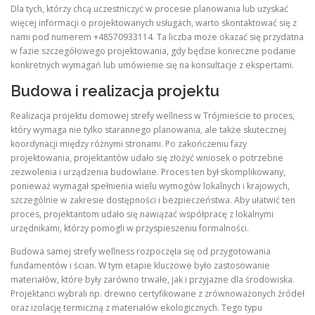
Dla tych, którzy chcą uczestniczyć w procesie planowania lub uzyskać
więcej informacji o projektowanych usługach, warto skontaktować się z
nami pod numerem +48570933114. Ta liczba może okazać się przydatna
w fazie szczegółowego projektowania, gdy będzie konieczne podanie
konkretnych wymagań lub umówienie się na konsultacje z ekspertami.
Budowa i realizacja projektu
Realizacja projektu domowej strefy wellness w Trójmieście to proces,
który wymaga nie tylko starannego planowania, ale także skutecznej
koordynacji między różnymi stronami. Po zakończeniu fazy
projektowania, projektantów udało się złożyć wniosek o potrzebne
zezwolenia i urządzenia budowlane. Proces ten był skomplikowany,
ponieważ wymagał spełnienia wielu wymogów lokalnych i krajowych,
szczególnie w zakresie dostępności i bezpieczeństwa. Aby ułatwić ten
proces, projektantom udało się nawiązać współpracę z lokalnymi
urzędnikami, którzy pomogli w przyspieszeniu formalności.
Budowa samej strefy wellness rozpoczęła się od przygotowania
fundamentów i ścian. W tym etapie kluczowe było zastosowanie
materiałów, które były zarówno trwałe, jak i przyjazne dla środowiska.
Projektanci wybrali np. drewno certyfikowane z zrównoważonych źródeł
oraz izolację termiczną z materiałów ekologicznych. Tego typu