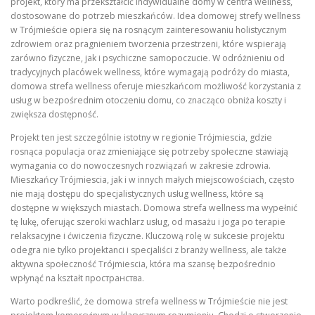
projekt, który ma przekształcić indywidualne domy w centra wellness,
dostosowane do potrzeb mieszkańców. Idea domowej strefy wellness
w Trójmieście opiera się na rosnącym zainteresowaniu holistycznym
zdrowiem oraz pragnieniem tworzenia przestrzeni, które wspierają
zarówno fizyczne, jak i psychiczne samopoczucie. W odróżnieniu od
tradycyjnych placówek wellness, które wymagają podróży do miasta,
domowa strefa wellness oferuje mieszkańcom możliwość korzystania z
usług w bezpośrednim otoczeniu domu, co znacząco obniża koszty i
zwiększa dostępność.
Projekt ten jest szczególnie istotny w regionie Trójmiescia, gdzie
rosnąca populacja oraz zmieniające się potrzeby społeczne stawiają
wymagania co do nowoczesnych rozwiązań w zakresie zdrowia.
Mieszkańcy Trójmiescia, jak i w innych małych miejscowościach, często
nie mają dostępu do specjalistycznych usług wellness, które są
dostępne w większych miastach. Domowa strefa wellness ma wypełnić
tę lukę, oferując szeroki wachlarz usług, od masażu i joga po terapie
relaksacyjne i ćwiczenia fizyczne. Kluczową rolę w sukcesie projektu
odegra nie tylko projektanci i specjaliści z branży wellness, ale także
aktywna społeczność Trójmiescia, która ma szansę bezpośrednio
wpłynąć na kształt пространства.
Warto podkreślić, że domowa strefa wellness w Trójmieście nie jest