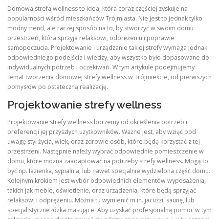
Domowa strefa wellness to idea, która coraz częściej zyskuje na
popularności wśród mieszkańców Trójmiasta. Nie jest to jednak tylko
modny trend, ale raczej sposób na to, by stworzyć w swoim domu
przestrzeń, która sprzyja relaksowi, odprężeniu i poprawie
samopoczucia. Projektowanie i urządzanie takiej strefy wymaga jednak
odpowiedniego podejścia i wiedzy, aby wszystko było dopasowane do
indywidualnych potrzeb i oczekiwań. W tym artykule podejmujemy
temat tworzenia domowej strefy wellness w Trójmieście, od pierwszych
pomysłów po ostateczną realizację.
Projektowanie strefy wellness
Projektowanie strefy wellness börzemy od określenia potrzeb i
preferencji jej przyszłych użytkowników. Ważne jest, aby wziąć pod
uwagę styl życia, wiek, oraz zdrowie osób, które będą korzystać z tej
przestrzeni. Następnie należy wybrać odpowiednie pomieszczenie w
domu, które można zaadaptować na potrzeby strefy wellness. Mogą to
być np. łazienka, sypialnia, lub nawet specjalnie wydzielona część domu.
Kolejnym krokiem jest wybór odpowiednich elementów wyposażenia,
takich jak meble, oświetlenie, oraz urządzenia, które będą sprzyjać
relaksowi i odprężeniu. Można tu wymienić m.in. jacuzzi, saunę, lub
specjalistyczne łóżka masujące. Aby uzyskać profesjonalną pomoc w tym