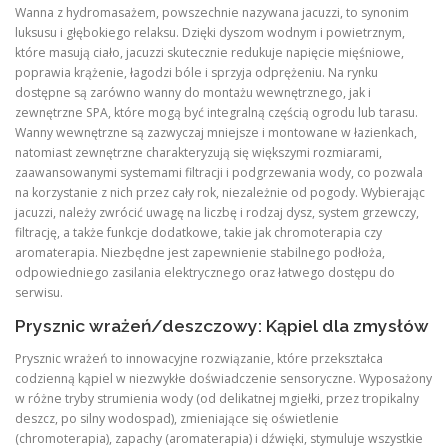
Wanna z hydromasażem, powszechnie nazywana jacuzzi, to synonim
luksusu i głębokiego relaksu. Dzięki dyszom wodnym i powietrznym,
które masują ciało, jacuzzi skutecznie redukuje napięcie mięśniowe,
poprawia krążenie, łagodzi bóle i sprzyja odprężeniu. Na rynku
dostępne są zarówno wanny do montażu wewnętrznego, jak i
zewnętrzne SPA, które mogą być integralną częścią ogrodu lub tarasu.
Wanny wewnętrzne są zazwyczaj mniejsze i montowane w łazienkach,
natomiast zewnętrzne charakteryzują się większymi rozmiarami,
zaawansowanymi systemami filtracji i podgrzewania wody, co pozwala
na korzystanie z nich przez cały rok, niezależnie od pogody. Wybierając
jacuzzi, należy zwrócić uwagę na liczbę i rodzaj dysz, system grzewczy,
filtrację, a także funkcje dodatkowe, takie jak chromoterapia czy
aromaterapia. Niezbędne jest zapewnienie stabilnego podłoża,
odpowiedniego zasilania elektrycznego oraz łatwego dostępu do
serwisu.
Prysznic wrażeń/deszczowy: Kąpiel dla zmysłów
Prysznic wrażeń to innowacyjne rozwiązanie, które przekształca
codzienną kąpiel w niezwykłe doświadczenie sensoryczne. Wyposażony
w różne tryby strumienia wody (od delikatnej mgiełki, przez tropikalny
deszcz, po silny wodospad), zmieniające się oświetlenie
(chromoterapia), zapachy (aromaterapia) i dźwięki, stymuluje wszystkie