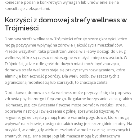
konieczne podanie konkretnych wymagań lub umówienie się na
konsultacje z ekspertami.
Korzyści z domowej strefy wellness w
Trójmieści
Domowa strefa wellness w Trójmieści oferuje szereg korzyści, które
mogą pozytywnie wpłynąć na zdrowie i jakość życia mieszkańców.
Przede wszystkim, taka przestrzeń umożliwia łatwy dostęp do usług
wellness, które są często niedostępne w małych miejscowościach. W
Trójmieści, gdzie odległość do dużych miast może być znacząca,
domowa strefa wellness staje się praktycznym rozwiązaniem, które
eliminuje konieczność podróży. Dla wielu osób, zwłaszcza tych z
ograniczoną mobilnością lub starszych, to znacząca zaleta.
Dodatkowo, domowa strefa wellness może przyczynić się do poprawy
zdrowia psychicznego i fizycznego. Regularne korzystanie z usług takich
jak masaż, jogi czy ćwiczenia fizyczne może pomóc w redukcji stresu,
poprawie nastroju i zwiększeniu ogólnej sprawności fizycznej. W
regionie, gdzie często panują trudne warunki pogodowe, które mogą
wpływać na zdrowie, dostęp do takich usług jest szczególnie istotny. Na
przykład, w zimie, gdy wielu mieszkańców może czuć się zmęczonych i
smutnych, regularne sesje jogi lub masażu mogą być skutecznym