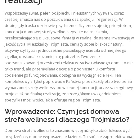
realizacji
Współczesny świat, pełen pośpiechu i nieustannych wyzwań, coraz
częściej zmusza nas do poszukiwania oaz spokoju i regeneracji. W
dobie, gdy troska o zdrowie psychiczne i fizyczne staje się priorytetem,
koncepcja domowej strefy wellness zyskuje na znaczeniu,
przekształcając się z luksusowej fantazji w realną, dostępną inwestycję w
jakość życia. Mieszkańcy Trójmiasta, ceniący sobie bliskość natury,
aktywny styl życia i jednocześnie poszukujący ucieczki od miejskiego
zgiełku, doskonale rozumieją tę potrzebę. Tworzenie
spersonalizowanej przestrzeni relaksu w zaciszu własnego domu to nie
tylko trend, ale przemyślana decyzja o podniesieniu komfortu
codziennego funkcjonowania, dostępna na wyciągnięcie ręki. Ten
kompleksowy artykuł poprowadzi Państwa przez każdy etap tworzenia
wymarzonej strefy wellness, od wstępnej koncepcji, przez szczegółowy
projekt, aż po finalną realizację, ze szczególnym uwzględnieniem
specyfiki i możliwości, jakie oferuje region Trójmiasta.
Wprowadzenie: Czym jest domowa
strefa wellness i dlaczego Trójmiasto?
Domowa strefa wellness to znacznie więcej niż tylko zbiór luksusowych
urządzeń czy modne wyposażenie łazienki. To spójnie zaprojektowana