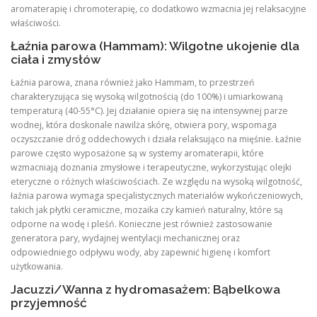
aromaterapię i chromoterapię, co dodatkowo wzmacnia jej relaksacyjne
właściwości.
Łaźnia parowa (Hammam): Wilgotne ukojenie dla
ciała i zmysłów
Łaźnia parowa, znana również jako Hammam, to przestrzeń
charakteryzująca się wysoką wilgotnością (do 100%) i umiarkowaną
temperaturą (40-55°C). Jej działanie opiera się na intensywnej parze
wodnej, która doskonale nawilża skórę, otwiera pory, wspomaga
oczyszczanie dróg oddechowych i działa relaksująco na mięśnie. Łaźnie
parowe często wyposażone są w systemy aromaterapii, które
wzmacniają doznania zmysłowe i terapeutyczne, wykorzystując olejki
eteryczne o różnych właściwościach. Ze względu na wysoką wilgotność,
łaźnia parowa wymaga specjalistycznych materiałów wykończeniowych,
takich jak płytki ceramiczne, mozaika czy kamień naturalny, które są
odporne na wodę i pleśń. Konieczne jest również zastosowanie
generatora pary, wydajnej wentylacji mechanicznej oraz
odpowiedniego odpływu wody, aby zapewnić higienę i komfort
użytkowania.
Jacuzzi/Wanna z hydromasażem: Bąbelkowa
przyjemność