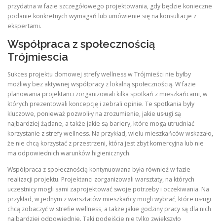
przydatna w fazie szczegółowego projektowania, gdy będzie konieczne
podanie konkretnych wymagań lub umówienie się na konsultacje z
ekspertami.
Współpraca z społecznością
Trójmiescia
Sukces projektu domowej strefy wellness w Trójmieści nie byłby
możliwy bez aktywnej współpracy z lokalną społecznością. W fazie
planowania projektanci zorganizowali kilka spotkań z mieszkańcami, w
których prezentowali koncepcję i zebrali opinie. Te spotkania były
kluczowe, ponieważ pozwoliły na zrozumienie, jakie usługi są
najbardziej żądane, a także jakie są bariery, które mogą utrudniać
korzystanie z strefy wellness. Na przykład, wielu mieszkańców wskazało,
że nie chcą korzystać z przestrzeni, która jest zbyt komercyjna lub nie
ma odpowiednich warunków higienicznych.
Współpraca z społecznością kontynuowana była również w fazie
realizacji projektu. Projektanci zorganizowali warsztaty, na których
uczestnicy mogli sami zaprojektować swoje potrzeby i oczekiwania. Na
przykład, w jednym z warsztatów mieszkańcy mogli wybrać, które usługi
chcą zobaczyć w strefie wellness, a także jakie godziny pracy są dla nich
najbardziej odpowiednie. Taki podejście nie tylko zwiększyło