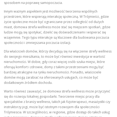
sposobem na poprawę samopoczucia.
Innym ważnym aspektem jest możliwość tworzenia wspólnych
przestrzeni, które wspierają interakcję społeczną. W Trójmieści, gdzie
życie społeczne może być ograniczane przez odległość od dużych
miast, domowa strefa wellness może stać się miejscem spotkań, gdzie
ludzie mogą się spotykać, dzielić się doświadczeniami i wspierać się
wzajemnie. Tego typu interakcje są kluczowe dla budowania poczucia
społeczności i zmniejszania poczucia izolacji.
Dla właścicieli domów, którzy decydują się na włączenie strefy wellness
do swojego mieszkania, to może być również inwestycja w wartość
nieruchomości. W dobie, gdy coraz więcej osób szuka miejsc, które
oferują komfort i zdrowie, domy z takimi przestrzeniami mogą być
bardziej atrakcyjne na rynku nieruchomości. Ponadto, właściciele
domów mogą zarabiać na oferowanych usługach, co może być
dodatkowym źródłem dochodu.
Warto również zauważyć, że domowa strefa wellness może przyczynić
się do rozwoju lokalnej gospodarki. Tworzenie miejsc pracy dla
specjalistów z branży wellness, takich jak fizjoterapeuci, masażystki czy
instruktorzy jogi, może być istotnym rozwojem dla społeczności
Trójmiescia. W szczególności, w regionie, gdzie dostęp do takich usług