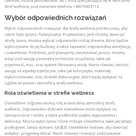
zakresie, można skontaktować się z firmą specjalizującą się w tworzeniu
stref wellness, pod numerem telefonu +48570933114.
Wybór odpowiednich rozwiązań
Wybór odpowiednich rozwiązań dla strefy wellness jest kluczowy, aby
całość była spójna i funkcjonalna. Przykładowo, jeśli chcemy stworzyć
strefę sauna, musimy wybrać odpowiedni rodzaj drewna, które będzie
wykorzystane do jej budowy, a także zapewnić odpowiednią wentylację
i oświetlenie. Podobnie, jeśli planujemy zainstalować jacuzzi, musimy
wziąć pod uwagę parametry techniczne urządzenia, takie jak
pojemność, moc, oraz system filtrowania wody. Warto również zwrócić
uwagę na aspekty estetyczne, takie jak kolorystyka, materiały
wykończeniowe, oraz dodatki dekoracyjne, które będą wpływać na
ogólne wrażenie i atmosferę strefy wellness.
Rola oświetlenia w strefie wellness
Oświetlenie odgrywa istotną rolę w tworzeniu atmosfery strefy
wellness. Odpowiednio dobrane oświetlenie może wpływać na
samopoczucie i relaks, a także podkreślać piękno wyposażenia i
dekoracji. Można wykorzystać różne rodzaje oświetlenia, takie jak lampy
podłogowe, lampy stołowe, lub甚至 oświetlenie ledowe, aby stworzyć
unikalny i przyjemny klimat. Warto również rozważyć zastosowanie