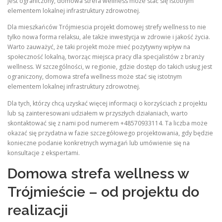
jest ograniczony, domowa strefa wellness może stać się istotnym
elementem lokalnej infrastruktury zdrowotnej.
Dla mieszkańców Trójmiescia projekt domowej strefy wellness to nie
tylko nowa forma relaksu, ale także inwestycja w zdrowie i jakość życia.
Warto zauważyć, że taki projekt może mieć pozytywny wpływ na
społeczność lokalną, tworząc miejsca pracy dla specjalistów z branży
wellness. W szczególności, w regionie, gdzie dostęp do takich usług jest
ograniczony, domowa strefa wellness może stać się istotnym
elementem lokalnej infrastruktury zdrowotnej.
Dla tych, którzy chcą uzyskać więcej informacji o korzyściach z projektu
lub są zainteresowani udziałem w przyszłych działaniach, warto
skontaktować się z nami pod numerem +48570933114. Ta liczba może
okazać się przydatna w fazie szczegółowego projektowania, gdy będzie
konieczne podanie konkretnych wymagań lub umówienie się na
konsultacje z ekspertami.
Domowa strefa wellness w
Trójmieście – od projektu do
realizacji