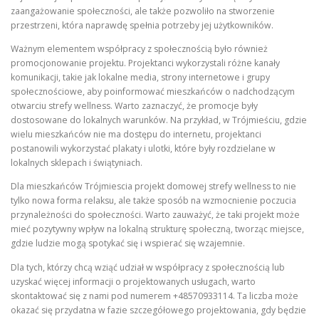
zaangażowanie społeczności, ale także pozwoliło na stworzenie
przestrzeni, która naprawdę spełnia potrzeby jej użytkowników.
Ważnym elementem współpracy z społecznością było również
promocjonowanie projektu. Projektanci wykorzystali różne kanały
komunikacji, takie jak lokalne media, strony internetowe i grupy
społecznościowe, aby poinformować mieszkańców o nadchodzącym
otwarciu strefy wellness. Warto zaznaczyć, że promocje były
dostosowane do lokalnych warunków. Na przykład, w Trójmieściu, gdzie
wielu mieszkańców nie ma dostępu do internetu, projektanci
postanowili wykorzystać plakaty i ulotki, które były rozdzielane w
lokalnych sklepach i świątyniach.
Dla mieszkańców Trójmiescia projekt domowej strefy wellness to nie
tylko nowa forma relaksu, ale także sposób na wzmocnienie poczucia
przynależności do społeczności. Warto zauważyć, że taki projekt może
mieć pozytywny wpływ na lokalną strukturę społeczną, tworząc miejsce,
gdzie ludzie mogą spotykać się i wspierać się wzajemnie.
Dla tych, którzy chcą wziąć udział w współpracy z społecznością lub
uzyskać więcej informacji o projektowanych usługach, warto
skontaktować się z nami pod numerem +48570933114. Ta liczba może
okazać się przydatna w fazie szczegółowego projektowania, gdy będzie