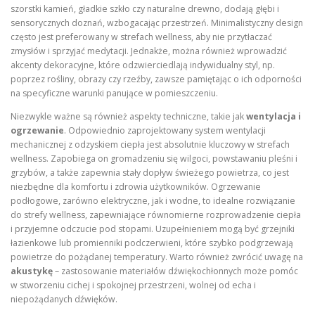
szorstki kamień, gładkie szkło czy naturalne drewno, dodają głębi i
sensorycznych doznań, wzbogacając przestrzeń. Minimalistyczny design
często jest preferowany w strefach wellness, aby nie przytłaczać
zmysłów i sprzyjać medytacji. Jednakże, można również wprowadzić
akcenty dekoracyjne, które odzwierciedlają indywidualny styl, np.
poprzez rośliny, obrazy czy rzeźby, zawsze pamiętając o ich odporności
na specyficzne warunki panujące w pomieszczeniu.
Niezwykle ważne są również aspekty techniczne, takie jak
wentylacja i
ogrzewanie
. Odpowiednio zaprojektowany system wentylacji
mechanicznej z odzyskiem ciepła jest absolutnie kluczowy w strefach
wellness. Zapobiega on gromadzeniu się wilgoci, powstawaniu pleśni i
grzybów, a także zapewnia stały dopływ świeżego powietrza, co jest
niezbędne dla komfortu i zdrowia użytkowników. Ogrzewanie
podłogowe, zarówno elektryczne, jak i wodne, to idealne rozwiązanie
do strefy wellness, zapewniające równomierne rozprowadzenie ciepła
i przyjemne odczucie pod stopami. Uzupełnieniem mogą być grzejniki
łazienkowe lub promienniki podczerwieni, które szybko podgrzewają
powietrze do pożądanej temperatury. Warto również zwrócić uwagę na
akustykę
– zastosowanie materiałów dźwiękochłonnych może pomóc
w stworzeniu cichej i spokojnej przestrzeni, wolnej od echa i
niepożądanych dźwięków.