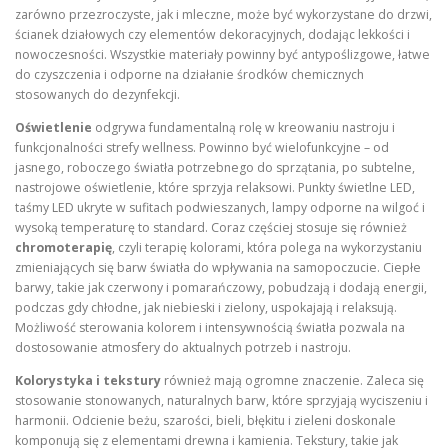
zarówno przezroczyste, jak i mleczne, może być wykorzystane do drzwi,
ścianek działowych czy elementów dekoracyjnych, dodając lekkości i
nowoczesności. Wszystkie materiały powinny być antypoślizgowe, łatwe
do czyszczenia i odporne na działanie środków chemicznych
stosowanych do dezynfekcji.
Oświetlenie
odgrywa fundamentalną rolę w kreowaniu nastroju i
funkcjonalności strefy wellness. Powinno być wielofunkcyjne – od
jasnego, roboczego światła potrzebnego do sprzątania, po subtelne,
nastrojowe oświetlenie, które sprzyja relaksowi. Punkty świetlne LED,
taśmy LED ukryte w sufitach podwieszanych, lampy odporne na wilgoć i
wysoką temperaturę to standard. Coraz częściej stosuje się również
chromoterapię
, czyli terapię kolorami, która polega na wykorzystaniu
zmieniających się barw światła do wpływania na samopoczucie. Ciepłe
barwy, takie jak czerwony i pomarańczowy, pobudzają i dodają energii,
podczas gdy chłodne, jak niebieski i zielony, uspokajają i relaksują.
Możliwość sterowania kolorem i intensywnością światła pozwala na
dostosowanie atmosfery do aktualnych potrzeb i nastroju.
Kolorystyka i tekstury
również mają ogromne znaczenie. Zaleca się
stosowanie stonowanych, naturalnych barw, które sprzyjają wyciszeniu i
harmonii. Odcienie beżu, szarości, bieli, błękitu i zieleni doskonale
komponują się z elementami drewna i kamienia. Tekstury, takie jak