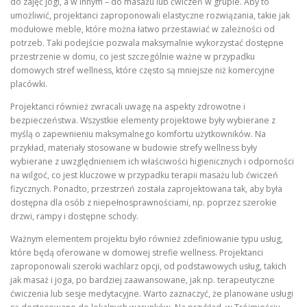
do zajęć jogi, a w innym – do masażu lub ćwiczeń w grupie. Aby to
umożliwić, projektanci zaproponowali elastyczne rozwiązania, takie jak
modułowe meble, które można łatwo przestawiać w zależności od
potrzeb. Taki podejście pozwala maksymalnie wykorzystać dostępne
przestrzenie w domu, co jest szczególnie ważne w przypadku
domowych stref wellness, które często są mniejsze niż komercyjne
placówki.
Projektanci również zwracali uwagę na aspekty zdrowotne i
bezpieczeństwa. Wszystkie elementy projektowe były wybierane z
myślą o zapewnieniu maksymalnego komfortu użytkowników. Na
przykład, materiały stosowane w budowie strefy wellness były
wybierane z uwzględnieniem ich właściwości higienicznych i odporności
na wilgoć, co jest kluczowe w przypadku terapii masażu lub ćwiczeń
fizycznych. Ponadto, przestrzeń została zaprojektowana tak, aby była
dostępna dla osób z niepełnosprawnościami, np. poprzez szerokie
drzwi, rampy i dostępne schody.
Ważnym elementem projektu było również zdefiniowanie typu usług,
które będą oferowane w domowej strefie wellness. Projektanci
zaproponowali szeroki wachlarz opcji, od podstawowych usług, takich
jak masaż i joga, po bardziej zaawansowane, jak np. terapeutyczne
ćwiczenia lub sesje medytacyjne. Warto zaznaczyć, że planowane usługi