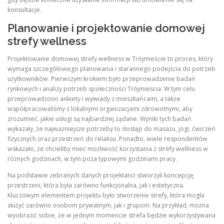
konsultacje.
Planowanie i projektowanie domowej
strefy wellness
Projektowanie domowej strefy wellness w Trójmieście to proces, który
wymaga szczegółowego planowania i starannego podejścia do potrzeb
użytkowników. Pierwszym krokiem było przeprowadzenie badań
rynkowych i analizy potrzeb społeczności Trójmiescia. W tym celu
przeprowadzono ankiety i wywiady z mieszkańcami, a także
współpracowaliśmy z lokalnymi organizacjami zdrowotnymi, aby
zrozumieć, jakie usługi są najbardziej żądane. Wyniki tych badań
wykazały, że najważniejsze potrzeby to dostęp do masażu, jogi, ćwiczeń
fizycznych oraz przestrzeń do relaksu. Ponadto, wiele respondentów
wskazało, że chcieliby mieć możliwość korzystania z strefy wellness w
różnych godzinach, w tym poza typowymi godzinami pracy.
Na podstawie zebranych danych projektanci stworzyli koncepcję
przestrzeni, która była zarówno funkcjonalna, jak i estetyczna.
Kluczowym elementem projektu było stworzenie strefy, która mogła
służyć zarówno osobom prywatnym, jak i grupom. Na przykład, można
wyobrazić sobie, że w jednym momencie strefa będzie wykorzystywana