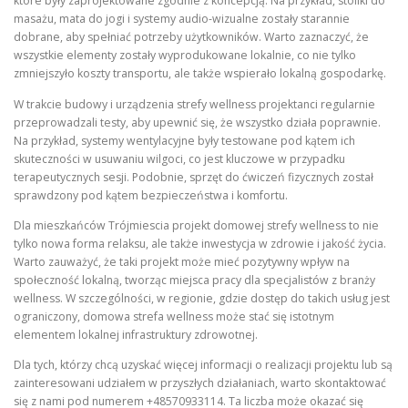
które były zaprojektowane zgodnie z koncepcją. Na przykład, stoliki do
masażu, mata do jogi i systemy audio-wizualne zostały starannie
dobrane, aby spełniać potrzeby użytkowników. Warto zaznaczyć, że
wszystkie elementy zostały wyprodukowane lokalnie, co nie tylko
zmniejszyło koszty transportu, ale także wspierało lokalną gospodarkę.
W trakcie budowy i urządzenia strefy wellness projektanci regularnie
przeprowadzali testy, aby upewnić się, że wszystko działa poprawnie.
Na przykład, systemy wentylacyjne były testowane pod kątem ich
skuteczności w usuwaniu wilgoci, co jest kluczowe w przypadku
terapeutycznych sesji. Podobnie, sprzęt do ćwiczeń fizycznych został
sprawdzony pod kątem bezpieczeństwa i komfortu.
Dla mieszkańców Trójmiescia projekt domowej strefy wellness to nie
tylko nowa forma relaksu, ale także inwestycja w zdrowie i jakość życia.
Warto zauważyć, że taki projekt może mieć pozytywny wpływ na
społeczność lokalną, tworząc miejsca pracy dla specjalistów z branży
wellness. W szczególności, w regionie, gdzie dostęp do takich usług jest
ograniczony, domowa strefa wellness może stać się istotnym
elementem lokalnej infrastruktury zdrowotnej.
Dla tych, którzy chcą uzyskać więcej informacji o realizacji projektu lub są
zainteresowani udziałem w przyszłych działaniach, warto skontaktować
się z nami pod numerem +48570933114. Ta liczba może okazać się