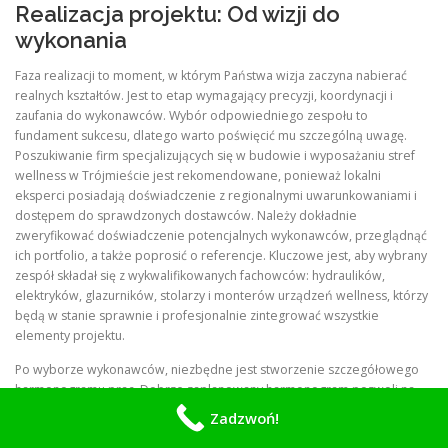
Realizacja projektu: Od wizji do
wykonania
Faza realizacji to moment, w którym Państwa wizja zaczyna nabierać
realnych kształtów. Jest to etap wymagający precyzji, koordynacji i
zaufania do wykonawców. Wybór odpowiedniego zespołu to
fundament sukcesu, dlatego warto poświęcić mu szczególną uwagę.
Poszukiwanie firm specjalizujących się w budowie i wyposażaniu stref
wellness w Trójmieście jest rekomendowane, ponieważ lokalni
eksperci posiadają doświadczenie z regionalnymi uwarunkowaniami i
dostępem do sprawdzonych dostawców. Należy dokładnie
zweryfikować doświadczenie potencjalnych wykonawców, przeglądnąć
ich portfolio, a także poprosić o referencje. Kluczowe jest, aby wybrany
zespół składał się z wykwalifikowanych fachowców: hydraulików,
elektryków, glazurników, stolarzy i monterów urządzeń wellness, którzy
będą w stanie sprawnie i profesjonalnie zintegrować wszystkie
elementy projektu.
Po wyborze wykonawców, niezbędne jest stworzenie szczegółowego
harmonogramu prac. Dobrze zaplanowany harmonogram pozwoli na
efektywne zarządzanie projektem, minimalizowanie opóźnień i
Zadzwoń!
kontrolowanie postępów. Powinien on uwzględniać wszystkie etapy, od