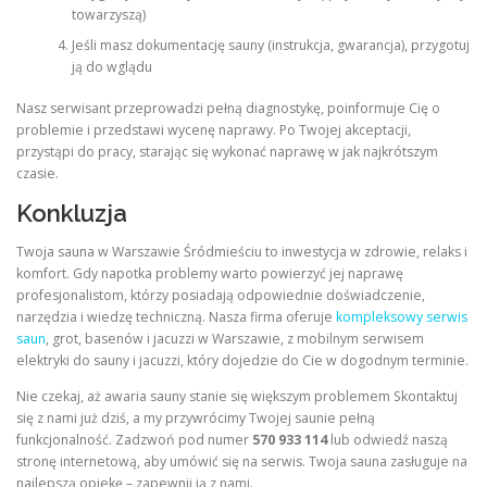
towarzyszą)
Jeśli masz dokumentację sauny (instrukcja, gwarancja), przygotuj
ją do wglądu
Nasz serwisant przeprowadzi pełną diagnostykę, poinformuje Cię o
problemie i przedstawi wycenę naprawy. Po Twojej akceptacji,
przystąpi do pracy, starając się wykonać naprawę w jak najkrótszym
czasie.
Konkluzja
Twoja sauna w Warszawie Śródmieściu to inwestycja w zdrowie, relaks i
komfort. Gdy napotka problemy warto powierzyć jej naprawę
profesjonalistom, którzy posiadają odpowiednie doświadczenie,
narzędzia i wiedzę techniczną. Nasza firma oferuje
kompleksowy serwis
saun
, grot, basenów i jacuzzi w Warszawie, z mobilnym serwisem
elektryki do sauny i jacuzzi, który dojedzie do Cie w dogodnym terminie.
Nie czekaj, aż awaria sauny stanie się większym problemem Skontaktuj
się z nami już dziś, a my przywrócimy Twojej saunie pełną
funkcjonalność. Zadzwoń pod numer
570 933 114
lub odwiedź naszą
stronę internetową, aby umówić się na serwis. Twoja sauna zasługuje na
najlepszą opiekę – zapewnij ją z nami.