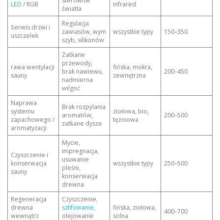
sterownik
LED
/ RGB
infrared
światła
Regulacja
Serwis drzwi i
zawiasów, wym
wszystkie typy
150–350
uszczelek
szyb, silikonów
Zatkane
przewody,
rawa wentylacji
fińska, mokra,
brak nawiewu,
200–450
sauny
zewnętrzna
nadmierna
wilgoć
Naprawa
Brak rozpylania
systemu
ziołowa, bio,
aromatów,
200–500
zapachowego /
tężniowa
zatkane dysze
aromatyzacji
Mycie,
impregnacja,
Czyszczenie i
usuwanie
konserwacja
wszystkie typy
250–500
pleśni,
sauny
konserwacja
drewna
Regeneracja
Czyszczenie,
drewna
szlifowanie
,
fińska, ziołowa,
400–700
wewnątrz
olejowanie
solna