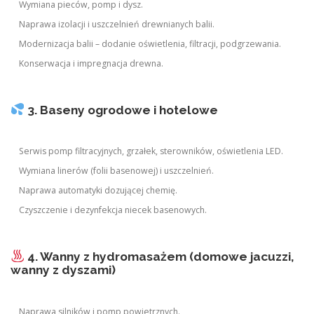
Wymiana pieców, pomp i dysz.
Naprawa izolacji i uszczelnień drewnianych balii.
Modernizacja balii – dodanie oświetlenia, filtracji, podgrzewania.
Konserwacja i impregnacja drewna.
3. Baseny ogrodowe i hotelowe
Serwis pomp filtracyjnych, grzałek, sterowników, oświetlenia LED.
Wymiana linerów (folii basenowej) i uszczelnień.
Naprawa automatyki dozującej chemię.
Czyszczenie i dezynfekcja niecek basenowych.
4. Wanny z hydromasażem (domowe jacuzzi,
wanny z dyszami)
Naprawa silników i pomp powietrznych.