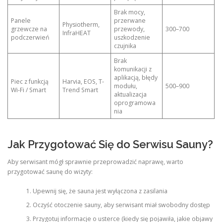
Brak mocy,
Panele
przerwane
Physiotherm,
grzewcze na
przewody,
300–700
InfraHEAT
podczerwień
uszkodzenie
czujnika
Brak
komunikacji z
aplikacją, błędy
Piec z funkcją
Harvia, EOS, T-
modułu,
500–900
Wi-Fi / Smart
Trend Smart
aktualizacja
oprogramowa
nia
Jak Przygotować Się do Serwisu Sauny?
Aby serwisant mógł sprawnie przeprowadzić naprawę, warto
przygotować saunę do wizyty:
Upewnij się, że sauna jest wyłączona z zasilania
Oczyść otoczenie sauny, aby serwisant miał swobodny dostęp
Przygotuj informacje o usterce (kiedy się pojawiła, jakie objawy