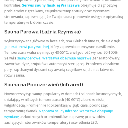
kontrolne.
Serwis sauny fińskiej Warszawa
obejmuje diagnostykę
problemów z grzałkami, czujnikami temperatury oraz systemami
sterowania, zapewniając, że Twoja sauna ponownie osiągnie optymalną
temperaturę w krótkim czasie.
Sauna Parowa (Łaźnia Rzymska)
Wykorzystywana głównie w hotelach, spa i klubach fitness, działa dzięki
generatorowi pary wodnej
, który zapewnia intensywne nawilżenie.
Temperatura waha się między 40-55°C, a wilgotność wynosi 90-100%.
Serwis
sauny parowej Warszawa obejmuje naprawę
generatorówary,
zaworów, dysz, czujników i automatyki sterującej. Problemy z brakiem
pary, zapchanymi dyszami czy awarią czujników są dla nas łatwe do
rozwiązania.
Sauna na Podczerwień (Infrared)
Nowoczesny typ sauny, popularny w domach i salonach kosmetycznych,
działający w niższych temperaturach (40-60°C) z bardzo niską
wilgotnością. Promienniki IR przenikają w głąb ciała, podnosząc
temperaturę tkanek.
Naprawa sauny infrared Warszawa obejmuje
wymianę
uszkodzonych promienników, naprawę przewodów
zasilających, sterowników temperatury i oświetlenia LED.