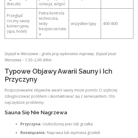
(beczki)
izolacja, wilgoć
Pełna kontrola
Przegląd
techniczna,
roczny sauny
testy
wszystkie typy
400–800
komercyjnej
bezpieczeństw
(spa, hotel)
a
Dojazd w Warszawie – gratis przy wykonaniu naprawy. Dojazd poza
Warszawę – 1,50–2,00 zł/km.
Typowe Objawy Awarii Sauny i Ich
Przyczyny
Rozpoznawanie objawów awarii sauny może pomóc Ci szybciej
zdiagnozować problem i skontaktować się z serwisantem. Oto
najczęstsze problemy:
Sauna Się Nie Nagrzewa
Przyczyna:
Uszkodzony piec lub grzałka
Rozwiązanie:
Naprawa lub wymiana grzałek