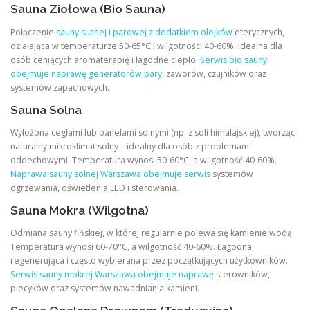
Sauna Ziołowa (Bio Sauna)
Połączenie
sauny suchej i parowej z dodatkiem olejków
eterycznych,
działająca w temperaturze 50-65°C i wilgotności 40-60%. Idealna dla
osób ceniących aromaterapię i łagodne ciepło.
Serwis bio sauny
obejmuje naprawę generatorów pary
, zaworów, czujników oraz
systemów zapachowych.
Sauna Solna
Wyłożona cegłami lub panelami solnymi (np. z soli himalajskiej), tworząc
naturalny mikroklimat solny – idealny dla osób z problemami
oddechowymi. Temperatura wynosi 50-60°C, a wilgotność 40-60%.
Naprawa sauny solnej Warszawa obejmuje serwis
systemów
ogrzewania, oświetlenia LED i sterowania.
Sauna Mokra (Wilgotna)
Odmiana sauny fińskiej, w której regularnie polewa się kamienie wodą.
Temperatura wynosi 60-70°C, a wilgotność 40-60%. Łagodna,
regenerująca i często wybierana przez początkujących użytkowników.
Serwis sauny mokrej Warszawa obejmuje naprawę
sterowników,
piecyków oraz systemów nawadniania kamieni.