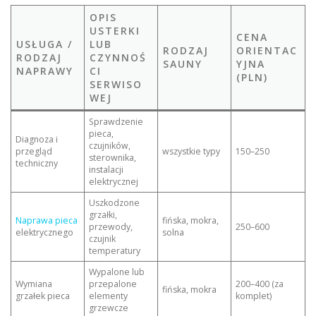
OPIS
USTERKI
CENA
USŁUGA /
LUB
RODZAJ
ORIENTAC
RODZAJ
CZYNNOŚ
SAUNY
YJNA
NAPRAWY
CI
(PLN)
SERWISO
WEJ
Sprawdzenie
pieca,
Diagnoza i
czujników,
przegląd
wszystkie typy
150–250
sterownika,
techniczny
instalacji
elektrycznej
Uszkodzone
grzałki,
Naprawa pieca
fińska, mokra,
przewody,
250–600
elektrycznego
solna
czujnik
temperatury
Wypalone lub
Wymiana
przepalone
200–400 (za
fińska, mokra
grzałek pieca
elementy
komplet)
grzewcze