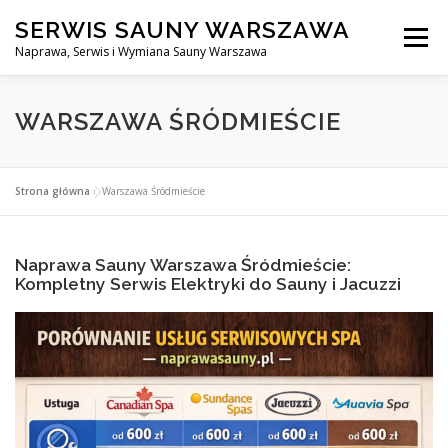
Przejdź
SERWIS SAUNY WARSZAWA
do
Menu
treści
Naprawa, Serwis i Wymiana Sauny Warszawa
SERWIS DO SAUNY WARSZAWA
BLOG
KONTAKT
WARSZAWA ŚRÓDMIEŚCIE
Strona główna
»
Warszawa Śródmieście
Naprawa Sauny Warszawa Śródmieście:
Kompletny Serwis Elektryki do Sauny i Jacuzzi