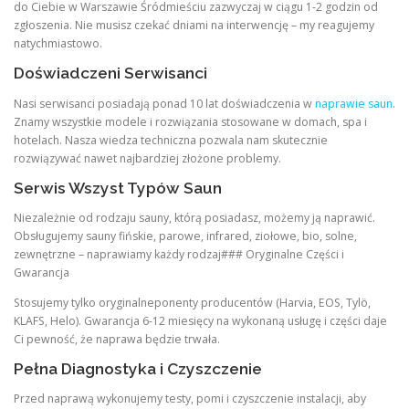
do Ciebie w Warszawie Śródmieściu zazwyczaj w ciągu 1-2 godzin od
zgłoszenia. Nie musisz czekać dniami na interwencję – my reagujemy
natychmiastowo.
Doświadczeni Serwisanci
Nasi serwisanci posiadają ponad 10 lat doświadczenia w
naprawie saun
.
Znamy wszystkie modele i rozwiązania stosowane w domach, spa i
hotelach. Nasza wiedza techniczna pozwala nam skutecznie
rozwiązywać nawet najbardziej złożone problemy.
Serwis Wszyst Typów Saun
Niezależnie od rodzaju sauny, którą posiadasz, możemy ją naprawić.
Obsługujemy sauny fińskie, parowe, infrared, ziołowe, bio, solne,
zewnętrzne – naprawiamy każdy rodzaj### Oryginalne Części i
Gwarancja
Stosujemy tylko oryginalneponenty producentów (Harvia, EOS, Tylö,
KLAFS, Helo). Gwarancja 6-12 miesięcy na wykonaną usługę i części daje
Ci pewność, że naprawa będzie trwała.
Pełna Diagnostyka i Czyszczenie
Przed naprawą wykonujemy testy, pomi i czyszczenie instalacji, aby