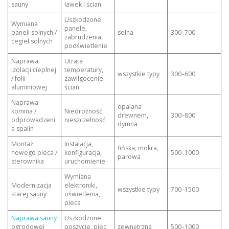
sauny
ławek i ścian
Uszkodzone
Wymiana
panele,
paneli solnych /
solna
300–700
zabrudzenia,
cegieł solnych
podświetlenie
Naprawa
Utrata
izolacji cieplnej
temperatury,
wszystkie typy
300–600
/ folii
zawilgocenie
aluminiowej
ścian
Naprawa
opalana
komina /
Niedrożność,
drewnem,
300–800
odprowadzeni
nieszczelność
dymna
a spalin
Montaż
Instalacja,
fińska, mokra,
nowego pieca /
konfiguracja,
500–1000
parowa
sterownika
uruchomienie
Wymiana
Modernizacja
elektroniki,
wszystkie typy
700–1500
starej sauny
oświetlenia,
pieca
Naprawa sauny
Uszkodzone
ogrodowej
poszycie, piec,
zewnętrzna
500–1000