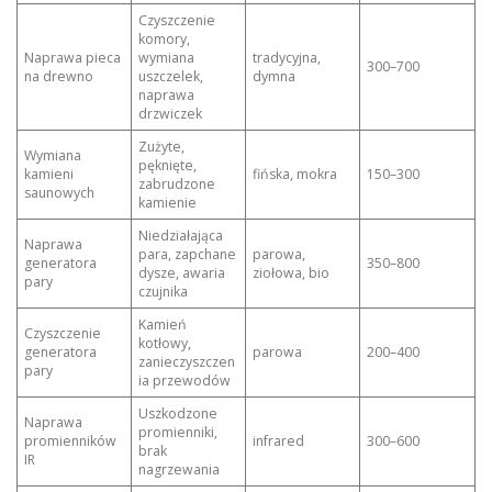
Czyszczenie
komory,
Naprawa pieca
wymiana
tradycyjna,
300–700
na drewno
uszczelek,
dymna
naprawa
drzwiczek
Zużyte,
Wymiana
pęknięte,
kamieni
fińska, mokra
150–300
zabrudzone
saunowych
kamienie
Niedziałająca
Naprawa
para, zapchane
parowa,
generatora
350–800
dysze, awaria
ziołowa, bio
pary
czujnika
Kamień
Czyszczenie
kotłowy,
generatora
parowa
200–400
zanieczyszczen
pary
ia przewodów
Uszkodzone
Naprawa
promienniki,
promienników
infrared
300–600
brak
IR
nagrzewania