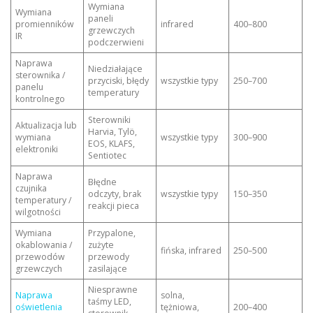
Wymiana
Wymiana
paneli
promienników
infrared
400–800
grzewczych
IR
podczerwieni
Naprawa
Niedziałające
sterownika /
przyciski, błędy
wszystkie typy
250–700
panelu
temperatury
kontrolnego
Sterowniki
Aktualizacja lub
Harvia, Tylö,
wymiana
wszystkie typy
300–900
EOS, KLAFS,
elektroniki
Sentiotec
Naprawa
Błędne
czujnika
odczyty, brak
wszystkie typy
150–350
temperatury /
reakcji pieca
wilgotności
Wymiana
Przypalone,
okablowania /
zużyte
fińska, infrared
250–500
przewodów
przewody
grzewczych
zasilające
Niesprawne
Naprawa
solna,
taśmy LED,
oświetlenia
tężniowa,
200–400