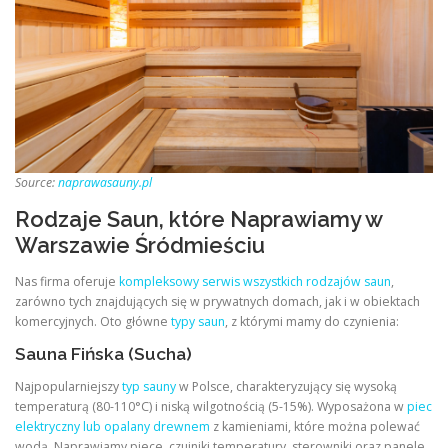
Source:
naprawasauny.pl
Rodzaje Saun, które Naprawiamy w
Warszawie Śródmieściu
Nas firma oferuje
kompleksowy serwis wszystkich rodzajów saun
,
zarówno tych znajdujących się w prywatnych domach, jak i w obiektach
komercyjnych. Oto główne
typy saun
, z którymi mamy do czynienia:
Sauna Fińska (Sucha)
Najpopularniejszy
typ sauny
w Polsce, charakteryzujący się wysoką
temperaturą (80-110°C) i niską wilgotnością (5-15%). Wyposażona w
piec
elektryczny lub opalany drewnem
z kamieniami, które można polewać
wodą. Naprawiamy piece, czujniki temperatury, sterowniki oraz panele