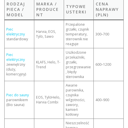
RODZAJ
MARKA /
CENA
TYPOWE
PIECA /
PRODUCE
NAPRAWY
USTERKI
MODEL
NT
(PLN)
Przepalone
Piec
grzałki, czujnik
Harvia, EOS,
elektryczny
temperatury,
300–700
Tylö, Sawo
standardowy
sterownik nie
reaguje
Uszkodzone
Piec
przekaźniki,
elektryczny
KLAFS, Helo, T-
grzałki,
zewnętrzny
600–1200
Trend
przegrzewanie
(duży,
, błędy
komercyjny)
sterownika
Awarie
parownika,
Piec do sauny
czujnika
EOS, TylöHelo,
parownikiem
wilgotności,
400–900
Harvia Combi
(Bio sauna)
zawory,
kamień
kotłowy
Nieszczelność
komina,