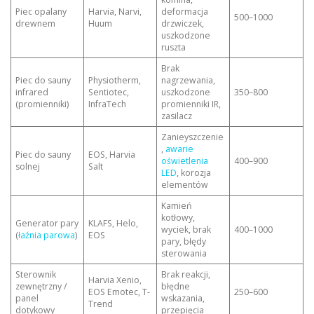
Piec opalany
Harvia, Narvi,
deformacja
500–1000
drewnem
Huum
drzwiczek,
uszkodzone
ruszta
Brak
Piec do sauny
Physiotherm,
nagrzewania,
infrared
Sentiotec,
uszkodzone
350–800
(promienniki)
InfraTech
promienniki IR,
zasilacz
Zanieyszczenie
,
awarie
Piec do sauny
EOS, Harvia
oświetlenia
400–900
solnej
Salt
LED
, korozja
elementów
Kamień
kotłowy,
Generator pary
KLAFS, Helo,
wyciek, brak
400–1000
(
łaźnia parowa
)
EOS
pary, błędy
sterowania
Sterownik
Brak reakcji,
Harvia Xenio,
zewnętrzny /
błędne
EOS Emotec, T-
250–600
panel
wskazania,
Trend
dotykowy
przepięcia