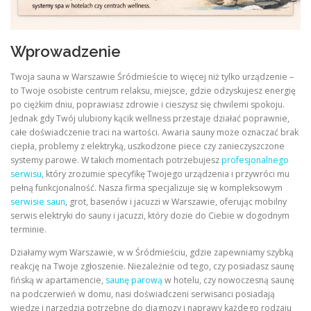
Wprowadzenie
Twoja sauna w Warszawie Śródmieście to więcej niż tylko urządzenie –
to Twoje osobiste centrum relaksu, miejsce, gdzie odzyskujesz energię
po ciężkim dniu, poprawiasz zdrowie i cieszysz się chwilemi spokoju.
Jednak gdy Twój ulubiony kącik wellness przestaje działać poprawnie,
całe doświadczenie traci na wartości. Awaria sauny może oznaczać brak
ciepła, problemy z elektryką, uszkodzone piece czy zanieczyszczone
systemy parowe. W takich momentach potrzebujesz
profesjonalnego
serwisu
, który zrozumie specyfikę Twojego urządzenia i przywróci mu
pełną funkcjonalność. Nasza firma specjalizuje się w kompleksowym
serwisie saun
, grot, basenów i jacuzzi w Warszawie, oferując mobilny
serwis elektryki do sauny i jacuzzi, który dozie do Ciebie w dogodnym
terminie.
Działamy wym Warszawie, w w Śródmieściu, gdzie zapewniamy szybką
reakcję na Twoje zgłoszenie. Niezależnie od tego, czy posiadasz saunę
fińską w apartamencie,
saunę parową
w hotelu, czy nowoczesną saunę
na podczerwień w domu, nasi doświadczeni serwisanci posiadają
wiedzę i narzędzia potrzebne do diagnozy i naprawy każdego rodzaju