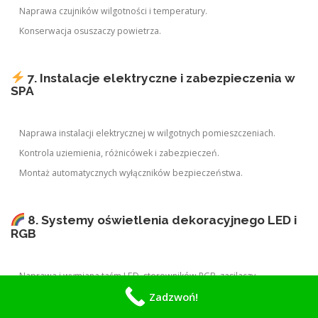
Naprawa czujników wilgotności i temperatury.
Konserwacja osuszaczy powietrza.
7. Instalacje elektryczne i zabezpieczenia w
SPA
Naprawa instalacji elektrycznej w wilgotnych pomieszczeniach.
Kontrola uziemienia, różnicówek i zabezpieczeń.
Montaż automatycznych wyłączników bezpieczeństwa.
8. Systemy oświetlenia dekoracyjnego LED i
RGB
Naprawa i wymiana taśm LED, sterowników RGB, zasilaczy.
Zadzwoń!
Projekt i montaż nowego oświetlenia sauny lub jacuzzi.
Integracja oświetlenia z systemami sterowania (np. Balboa Wi-Fi).