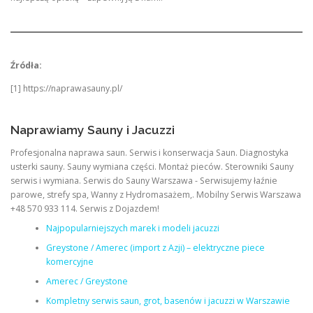
Źródła:
[1] https://naprawasauny.pl/
Naprawiamy Sauny i Jacuzzi
Profesjonalna naprawa saun. Serwis i konserwacja Saun. Diagnostyka
usterki sauny. Sauny wymiana części. Montaż pieców. Sterowniki Sauny
serwis i wymiana. Serwis do Sauny Warszawa - Serwisujemy łaźnie
parowe, strefy spa, Wanny z Hydromasażem,. Mobilny Serwis Warszawa
+48 570 933 114. Serwis z Dojazdem!
Najpopularniejszych marek i modeli jacuzzi
Greystone / Amerec (import z Azji) – elektryczne piece
komercyjne
Amerec / Greystone
Kompletny serwis saun, grot, basenów i jacuzzi w Warszawie