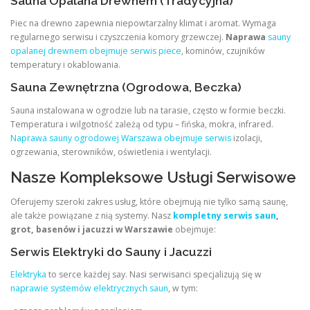
Sauna Opalana Drewnem (Tradycyjna)
Piec na drewno zapewnia niepowtarzalny klimat i aromat. Wymaga
regularnego serwisu i czyszczenia komory grzewczej.
Naprawa
sauny
opalanej drewnem obejmuje serwis piece
, kominów, czujników
temperatury i okablowania.
Sauna Zewnętrzna (Ogrodowa, Beczka)
Sauna instalowana w ogrodzie lub na tarasie, często w formie beczki.
Temperatura i wilgotność zależą od typu – fińska, mokra, infrared.
Naprawa sauny ogrodowej Warszawa obejmuje serwis
izolacji,
ogrzewania, sterowników, oświetlenia i wentylacji.
Nasze Kompleksowe Usługi Serwisowe
Oferujemy szeroki zakres usług, które obejmują nie tylko samą saunę,
ale także powiązane z nią systemy. Nasz
kompletny serwis saun
,
grot, basenów i jacuzzi w Warszawie
obejmuje:
Serwis Elektryki do Sauny i Jacuzzi
Elektryka
to serce każdej say. Nasi serwisanci specjalizują się w
naprawie systemów elektrycznych saun
, w tym: