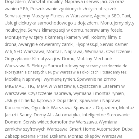
Dojazdem
Warsztat mobilny
Naprawa i serwis jacuzzi oraz
,
,
wanien SPA
Poszukiwanie zgubionych złotych obrączek
,
,
Serwisujemy Maszyny Fitness w Warszawie
Agencja SEO
Taxi
,
,
,
Usługi elektryka samochodowego z dojazdem
,
Montujemy płyty
indukcyjne
Serwis klimatyzacji w domu
naprawiamy fotele
,
,
,
Montujemy wizjery z kamerą i kamery wifi
Robimy filmy z
,
drona
Awaryjnie otwieramy zamki
Flyxpress.pl
Serwis Kamer
,
,
,
Wifi
SEO Warszawa
Montaż, Naprawa, Wymiana, Czyszczenie i
,
,
Odgrzybianie Klimatyzacji w Domu
Mobilny Mechanik
,
Warszawa & Elektryk Samochodowy
zapraszamy serdecznie do
skorzystania z naszych usług w Warszawie i okolicach. Posiadamy też
Mobilną Naprawę i wymianę rynien
Spawanie na zimno
,
MIG/MAG, TIG, MMA w Warszawie
Czyszczenie Laserem w
,
Warszawie
Czyszczenie naprawa, wymiana i montaż rynien
.
,
Usługi szlifierką kątową z Dojazdem
Spawanie i Naprawa
,
Kontenerów
Ogrodnik Warszawa
Spawacz z Dojazdem
Montaż
,
,
,
Jacuzi i Sauny
Domy AI - Automatyka, Inteligentne Sterowanie
.
Domem
Serwis wideodomofonów Warszawa
Wymiana
.
,
zamków szyfrowych Warszawa
Smart Home Automation Dubai
.
.
Zabezpieczenia Przed Dzikami
Montaż okapów Warszawa
,
.