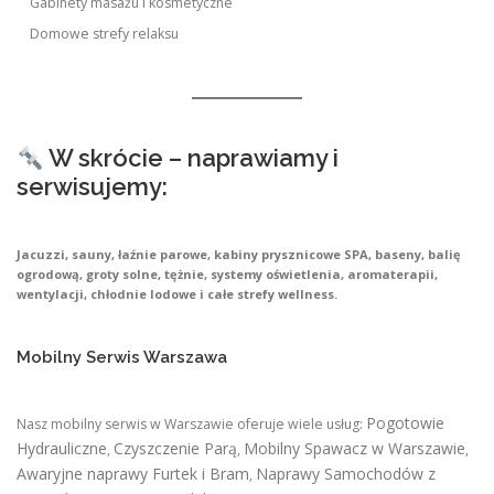
Gabinety masażu i kosmetyczne
Domowe strefy relaksu
W skrócie – naprawiamy i
serwisujemy:
Jacuzzi, sauny, łaźnie parowe, kabiny prysznicowe SPA, baseny, balię
ogrodową, groty solne, tężnie, systemy oświetlenia, aromaterapii,
wentylacji, chłodnie lodowe i całe strefy wellness.
Mobilny Serwis Warszawa
Pogotowie
Nasz mobilny serwis w Warszawie oferuje wiele usług:
Hydrauliczne
Czyszczenie Parą
Mobilny Spawacz w Warszawie
,
,
,
Awaryjne naprawy Furtek i Bram
Naprawy Samochodów z
,