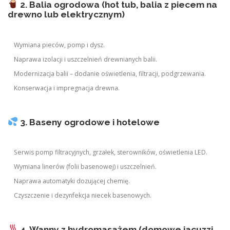
2. Balia ogrodowa (hot tub, balia z piecem na
drewno lub elektrycznym)
Wymiana pieców, pomp i dysz.
Naprawa izolacji i uszczelnień drewnianych balii.
Modernizacja balii – dodanie oświetlenia, filtracji, podgrzewania.
Konserwacja i impregnacja drewna.
3. Baseny ogrodowe i hotelowe
Serwis pomp filtracyjnych, grzałek, sterowników, oświetlenia LED.
Wymiana linerów (folii basenowej) i uszczelnień.
Naprawa automatyki dozującej chemię.
Czyszczenie i dezynfekcja niecek basenowych.
4. Wanny z hydromasażem (domowe jacuzzi,