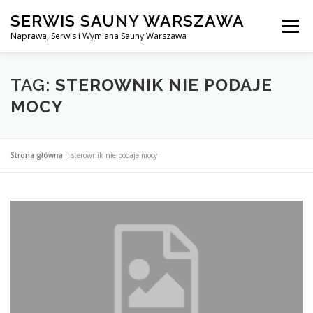
Przejdź
SERWIS SAUNY WARSZAWA
do
Menu
treści
Naprawa, Serwis i Wymiana Sauny Warszawa
SERWIS DO SAUNY WARSZAWA
BLOG
KONTAKT
TAG:
STEROWNIK NIE PODAJE
MOCY
Strona główna
»
sterownik nie podaje mocy