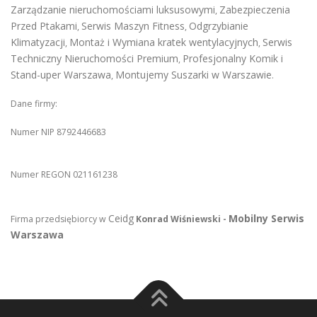
Zarządzanie nieruchomościami luksusowymi
Zabezpieczenia
,
Przed Ptakami
Serwis Maszyn Fitness
Odgrzybianie
,
,
Klimatyzacji
Montaż i Wymiana kratek wentylacyjnych
Serwis
,
,
Techniczny Nieruchomości Premium
Profesjonalny Komik i
,
Stand-uper Warszawa
Montujemy Suszarki w Warszawie
,
.
Dane firmy:
Numer NIP 8792446683
Numer REGON 021161238
Ceidg
Mobilny Serwis
Firma przedsiębiorcy w
Konrad Wiśniewski -
Warszawa