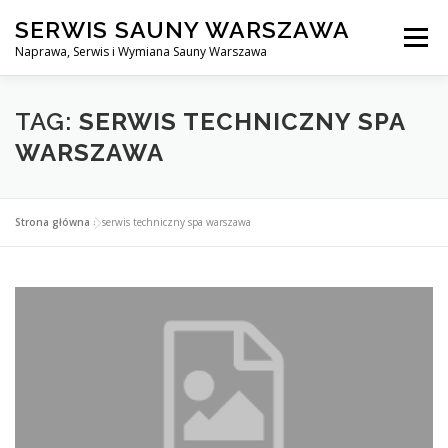
Przejdź
SERWIS SAUNY WARSZAWA
do
Menu
treści
Naprawa, Serwis i Wymiana Sauny Warszawa
SERWIS DO SAUNY WARSZAWA
BLOG
KONTAKT
TAG:
SERWIS TECHNICZNY SPA
WARSZAWA
Strona główna
»
serwis techniczny spa warszawa