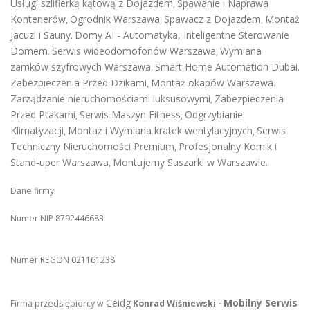
Usługi szlifierką kątową z Dojazdem
Spawanie i Naprawa
,
Kontenerów
Ogrodnik Warszawa
Spawacz z Dojazdem
Montaż
,
,
,
Jacuzi i Sauny
Domy AI - Automatyka, Inteligentne Sterowanie
.
Domem
Serwis wideodomofonów Warszawa
Wymiana
.
,
zamków szyfrowych Warszawa
Smart Home Automation Dubai
.
.
Zabezpieczenia Przed Dzikami
Montaż okapów Warszawa
,
.
Zarządzanie nieruchomościami luksusowymi
Zabezpieczenia
,
Przed Ptakami
Serwis Maszyn Fitness
Odgrzybianie
,
,
Klimatyzacji
Montaż i Wymiana kratek wentylacyjnych
Serwis
,
,
Techniczny Nieruchomości Premium
Profesjonalny Komik i
,
Stand-uper Warszawa
Montujemy Suszarki w Warszawie
,
.
Dane firmy:
Numer NIP 8792446683
Numer REGON 021161238
Ceidg
Mobilny Serwis
Firma przedsiębiorcy w
Konrad Wiśniewski -