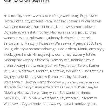
Mobilny Serwis Warszawa
Pogotowie
Nasz mobilny serwis w Warszawie oferuje wiele usług:
Hydrauliczne
Czyszczenie Parą
Mobilny Spawacz w Warszawie
,
,
,
Awaryjne naprawy Furtek i Bram
Naprawy Samochodów z
,
Dojazdem
Warsztat mobilny
Naprawa i serwis jacuzzi oraz
,
,
wanien SPA
Poszukiwanie zgubionych złotych obrączek
,
,
Serwisujemy Maszyny Fitness w Warszawie
Agencja SEO
Taxi
,
,
,
Usługi elektryka samochodowego z dojazdem
,
Montujemy płyty
indukcyjne
Serwis klimatyzacji w domu
naprawiamy fotele
,
,
,
Montujemy wizjery z kamerą i kamery wifi
Robimy filmy z
,
drona
Awaryjnie otwieramy zamki
Flyxpress.pl
Serwis Kamer
,
,
,
Wifi
SEO Warszawa
Montaż, Naprawa, Wymiana, Czyszczenie i
,
,
Odgrzybianie Klimatyzacji w Domu
Mobilny Mechanik
,
Warszawa & Elektryk Samochodowy
zapraszamy serdecznie do
skorzystania z naszych usług w Warszawie i okolicach. Posiadamy też
Mobilną Naprawę i wymianę rynien
Spawanie na zimno
,
MIG/MAG, TIG, MMA w Warszawie
Czyszczenie Laserem w
,
Warszawie
Czyszczenie naprawa, wymiana i montaż rynien
.
,