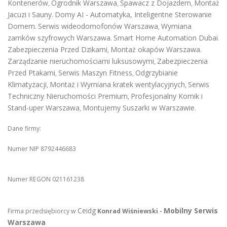
Kontenerów
Ogrodnik Warszawa
Spawacz z Dojazdem
Montaż
,
,
,
Jacuzi i Sauny
Domy AI - Automatyka, Inteligentne Sterowanie
.
Domem
Serwis wideodomofonów Warszawa
Wymiana
.
,
zamków szyfrowych Warszawa
Smart Home Automation Dubai
.
.
Zabezpieczenia Przed Dzikami
Montaż okapów Warszawa
,
.
Zarządzanie nieruchomościami luksusowymi
Zabezpieczenia
,
Przed Ptakami
Serwis Maszyn Fitness
Odgrzybianie
,
,
Klimatyzacji
Montaż i Wymiana kratek wentylacyjnych
Serwis
,
,
Techniczny Nieruchomości Premium
Profesjonalny Komik i
,
Stand-uper Warszawa
Montujemy Suszarki w Warszawie
,
.
Dane firmy:
Numer NIP 8792446683
Numer REGON 021161238
Ceidg
Mobilny Serwis
Firma przedsiębiorcy w
Konrad Wiśniewski -
Warszawa