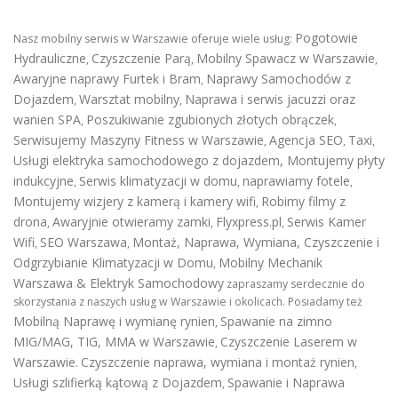
Pogotowie
Nasz mobilny serwis w Warszawie oferuje wiele usług:
Hydrauliczne
Czyszczenie Parą
Mobilny Spawacz w Warszawie
,
,
,
Awaryjne naprawy Furtek i Bram
Naprawy Samochodów z
,
Dojazdem
Warsztat mobilny
Naprawa i serwis jacuzzi oraz
,
,
wanien SPA
Poszukiwanie zgubionych złotych obrączek
,
,
Serwisujemy Maszyny Fitness w Warszawie
Agencja SEO
Taxi
,
,
,
Usługi elektryka samochodowego z dojazdem
,
Montujemy płyty
indukcyjne
Serwis klimatyzacji w domu
naprawiamy fotele
,
,
,
Montujemy wizjery z kamerą i kamery wifi
Robimy filmy z
,
drona
Awaryjnie otwieramy zamki
Flyxpress.pl
Serwis Kamer
,
,
,
Wifi
SEO Warszawa
Montaż, Naprawa, Wymiana, Czyszczenie i
,
,
Odgrzybianie Klimatyzacji w Domu
Mobilny Mechanik
,
Warszawa & Elektryk Samochodowy
zapraszamy serdecznie do
skorzystania z naszych usług w Warszawie i okolicach. Posiadamy też
Mobilną Naprawę i wymianę rynien
Spawanie na zimno
,
MIG/MAG, TIG, MMA w Warszawie
Czyszczenie Laserem w
,
Warszawie
Czyszczenie naprawa, wymiana i montaż rynien
.
,
Usługi szlifierką kątową z Dojazdem
Spawanie i Naprawa
,