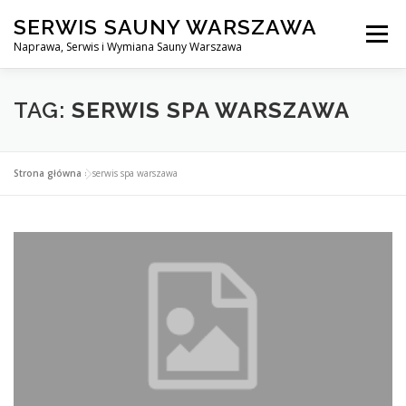
Przejdź
SERWIS SAUNY WARSZAWA
do
Menu
treści
Naprawa, Serwis i Wymiana Sauny Warszawa
SERWIS DO SAUNY WARSZAWA
BLOG
KONTAKT
TAG:
SERWIS SPA WARSZAWA
Strona główna
»
serwis spa warszawa