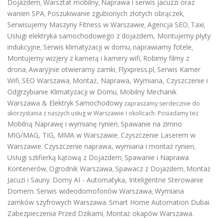
Dojazdem
Warsztat mobilny
Naprawa i serwis jacuzzi oraz
,
,
wanien SPA
Poszukiwanie zgubionych złotych obrączek
,
,
Serwisujemy Maszyny Fitness w Warszawie
Agencja SEO
Taxi
,
,
,
Usługi elektryka samochodowego z dojazdem
,
Montujemy płyty
indukcyjne
Serwis klimatyzacji w domu
naprawiamy fotele
,
,
,
Montujemy wizjery z kamerą i kamery wifi
Robimy filmy z
,
drona
Awaryjnie otwieramy zamki
Flyxpress.pl
Serwis Kamer
,
,
,
Wifi
SEO Warszawa
Montaż, Naprawa, Wymiana, Czyszczenie i
,
,
Odgrzybianie Klimatyzacji w Domu
Mobilny Mechanik
,
Warszawa & Elektryk Samochodowy
zapraszamy serdecznie do
skorzystania z naszych usług w Warszawie i okolicach. Posiadamy też
Mobilną Naprawę i wymianę rynien
Spawanie na zimno
,
MIG/MAG, TIG, MMA w Warszawie
Czyszczenie Laserem w
,
Warszawie
Czyszczenie naprawa, wymiana i montaż rynien
.
,
Usługi szlifierką kątową z Dojazdem
Spawanie i Naprawa
,
Kontenerów
Ogrodnik Warszawa
Spawacz z Dojazdem
Montaż
,
,
,
Jacuzi i Sauny
Domy AI - Automatyka, Inteligentne Sterowanie
.
Domem
Serwis wideodomofonów Warszawa
Wymiana
.
,
zamków szyfrowych Warszawa
Smart Home Automation Dubai
.
.
Zabezpieczenia Przed Dzikami
Montaż okapów Warszawa
,
.