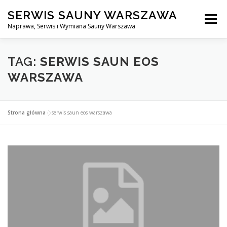
Przejdź
SERWIS SAUNY WARSZAWA
do
Menu
treści
Naprawa, Serwis i Wymiana Sauny Warszawa
SERWIS DO SAUNY WARSZAWA
BLOG
KONTAKT
TAG:
SERWIS SAUN EOS
WARSZAWA
Strona główna
»
serwis saun eos warszawa