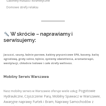
Gabinety masażu i kosmetyczne
Domowe strefy relaksu
W skrócie – naprawiamy i
serwisujemy:
Jacuzzi, sauny, łaźnie parowe, kabiny prysznicowe SPA, baseny, balię
ogrodową, groty solne, tężnie, systemy oświetlenia, aromaterapii,
wentylacji, chłodnie lodowe i całe strefy wellness.
Mobilny Serwis Warszawa
Pogotowie
Nasz mobilny serwis w Warszawie oferuje wiele usług:
Hydrauliczne
Czyszczenie Parą
Mobilny Spawacz w Warszawie
,
,
,
Awaryjne naprawy Furtek i Bram
Naprawy Samochodów z
,