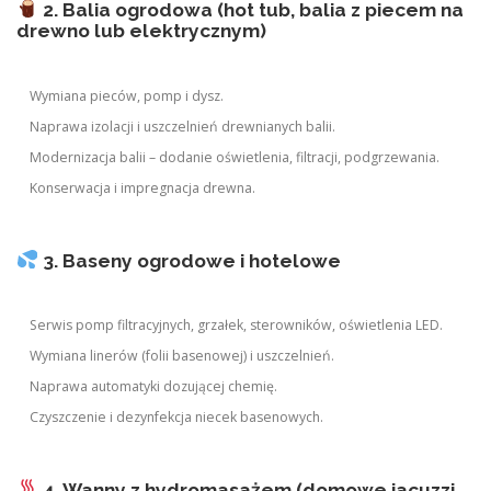
2. Balia ogrodowa (hot tub, balia z piecem na
drewno lub elektrycznym)
Wymiana pieców, pomp i dysz.
Naprawa izolacji i uszczelnień drewnianych balii.
Modernizacja balii – dodanie oświetlenia, filtracji, podgrzewania.
Konserwacja i impregnacja drewna.
3. Baseny ogrodowe i hotelowe
Serwis pomp filtracyjnych, grzałek, sterowników, oświetlenia LED.
Wymiana linerów (folii basenowej) i uszczelnień.
Naprawa automatyki dozującej chemię.
Czyszczenie i dezynfekcja niecek basenowych.
4. Wanny z hydromasażem (domowe jacuzzi,