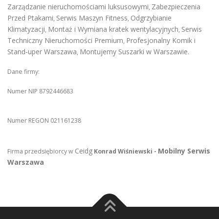
Zarządzanie nieruchomościami luksusowymi
Zabezpieczenia
,
Przed Ptakami
Serwis Maszyn Fitness
Odgrzybianie
,
,
Klimatyzacji
Montaż i Wymiana kratek wentylacyjnych
Serwis
,
,
Techniczny Nieruchomości Premium
Profesjonalny Komik i
,
Stand-uper Warszawa
Montujemy Suszarki w Warszawie
,
.
Dane firmy:
Numer NIP 8792446683
Numer REGON 021161238
Ceidg
Mobilny Serwis
Firma przedsiębiorcy w
Konrad Wiśniewski -
Warszawa