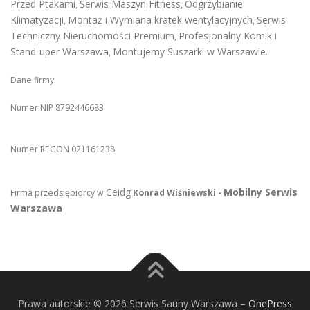
Przed Ptakami
Serwis Maszyn Fitness
Odgrzybianie
,
,
Klimatyzacji
Montaż i Wymiana kratek wentylacyjnych
Serwis
,
,
Techniczny Nieruchomości Premium
Profesjonalny Komik i
,
Stand-uper Warszawa
Montujemy Suszarki w Warszawie
,
.
Dane firmy:
Numer NIP 8792446683
Numer REGON 021161238
Ceidg
Mobilny Serwis
Firma przedsiębiorcy w
Konrad Wiśniewski -
Warszawa
Prawa autorskie © 2026 Serwis Sauny Warszawa
–
OnePress