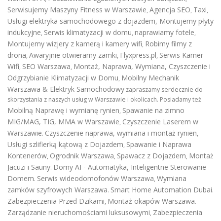
Serwisujemy Maszyny Fitness w Warszawie
Agencja SEO
Taxi
,
,
,
Usługi elektryka samochodowego z dojazdem
,
Montujemy płyty
indukcyjne
Serwis klimatyzacji w domu
naprawiamy fotele
,
,
,
Montujemy wizjery z kamerą i kamery wifi
Robimy filmy z
,
drona
Awaryjnie otwieramy zamki
Flyxpress.pl
Serwis Kamer
,
,
,
Wifi
SEO Warszawa
Montaż, Naprawa, Wymiana, Czyszczenie i
,
,
Odgrzybianie Klimatyzacji w Domu
Mobilny Mechanik
,
Warszawa & Elektryk Samochodowy
zapraszamy serdecznie do
skorzystania z naszych usług w Warszawie i okolicach. Posiadamy też
Mobilną Naprawę i wymianę rynien
Spawanie na zimno
,
MIG/MAG, TIG, MMA w Warszawie
Czyszczenie Laserem w
,
Warszawie
Czyszczenie naprawa, wymiana i montaż rynien
.
,
Usługi szlifierką kątową z Dojazdem
Spawanie i Naprawa
,
Kontenerów
Ogrodnik Warszawa
Spawacz z Dojazdem
Montaż
,
,
,
Jacuzi i Sauny
Domy AI - Automatyka, Inteligentne Sterowanie
.
Domem
Serwis wideodomofonów Warszawa
Wymiana
.
,
zamków szyfrowych Warszawa
Smart Home Automation Dubai
.
.
Zabezpieczenia Przed Dzikami
Montaż okapów Warszawa
,
.
Zarządzanie nieruchomościami luksusowymi
Zabezpieczenia
,