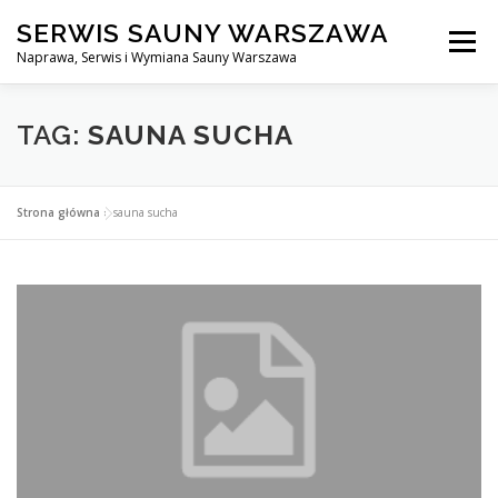
Przejdź
SERWIS SAUNY WARSZAWA
do
Menu
treści
Naprawa, Serwis i Wymiana Sauny Warszawa
SERWIS DO SAUNY WARSZAWA
BLOG
KONTAKT
TAG:
SAUNA SUCHA
Strona główna
»
sauna sucha