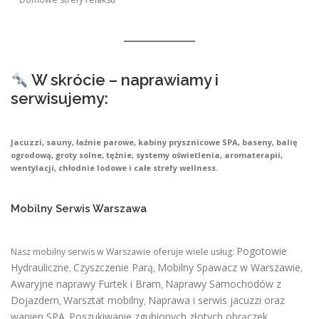
W skrócie – naprawiamy i
serwisujemy:
Jacuzzi, sauny, łaźnie parowe, kabiny prysznicowe SPA, baseny, balię
ogrodową, groty solne, tężnie, systemy oświetlenia, aromaterapii,
wentylacji, chłodnie lodowe i całe strefy wellness.
Mobilny Serwis Warszawa
Pogotowie
Nasz mobilny serwis w Warszawie oferuje wiele usług:
Hydrauliczne
Czyszczenie Parą
Mobilny Spawacz w Warszawie
,
,
,
Awaryjne naprawy Furtek i Bram
Naprawy Samochodów z
,
Dojazdem
Warsztat mobilny
Naprawa i serwis jacuzzi oraz
,
,
wanien SPA
Poszukiwanie zgubionych złotych obrączek
,
,