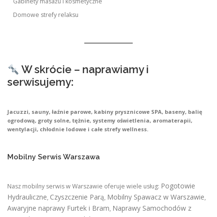
Gabinety masażu i kosmetyczne
Domowe strefy relaksu
W skrócie – naprawiamy i
serwisujemy:
Jacuzzi, sauny, łaźnie parowe, kabiny prysznicowe SPA, baseny, balię
ogrodową, groty solne, tężnie, systemy oświetlenia, aromaterapii,
wentylacji, chłodnie lodowe i całe strefy wellness.
Mobilny Serwis Warszawa
Pogotowie
Nasz mobilny serwis w Warszawie oferuje wiele usług:
Hydrauliczne
Czyszczenie Parą
Mobilny Spawacz w Warszawie
,
,
,
Awaryjne naprawy Furtek i Bram
Naprawy Samochodów z
,