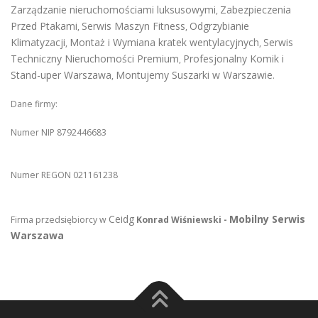
Zarządzanie nieruchomościami luksusowymi
Zabezpieczenia
,
Przed Ptakami
Serwis Maszyn Fitness
Odgrzybianie
,
,
Klimatyzacji
Montaż i Wymiana kratek wentylacyjnych
Serwis
,
,
Techniczny Nieruchomości Premium
Profesjonalny Komik i
,
Stand-uper Warszawa
Montujemy Suszarki w Warszawie
,
.
Dane firmy:
Numer NIP 8792446683
Numer REGON 021161238
Ceidg
Mobilny Serwis
Firma przedsiębiorcy w
Konrad Wiśniewski -
Warszawa