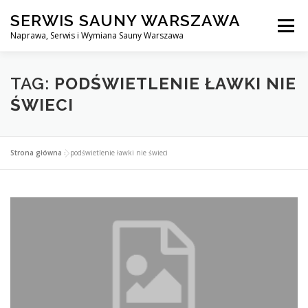
Przejdź
SERWIS SAUNY WARSZAWA
do
Menu
treści
Naprawa, Serwis i Wymiana Sauny Warszawa
SERWIS DO SAUNY WARSZAWA
BLOG
KONTAKT
TAG:
PODŚWIETLENIE ŁAWKI NIE
ŚWIECI
Strona główna
»
podświetlenie ławki nie świeci