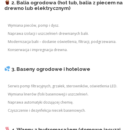
2. Balia ogrodowa (hot tub, balia z piecem na
drewno lub elektrycznym)
Wymiana pieców, pomp i dysz.
Naprawa izolacji i uszczelnień drewnianych balii.
Modernizacja balii – dodanie oświetlenia, filtracji, podgrzewania.
Konserwacja i impregnacja drewna.
3. Baseny ogrodowe i hotelowe
Serwis pomp filtracyjnych, grzałek, sterowników, oświetlenia LED.
Wymiana linerów (folii basenowej) i uszczelnień.
Naprawa automatyki dozującej chemię.
Czyszczenie i dezynfekcja niecek basenowych.
4. Wanny z hydromasażem (domowe jacuzzi,