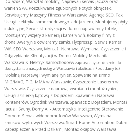
Dojazdem
Warsztat mobilny
Naprawa i serwis jacuzzi oraz
,
,
wanien SPA
Poszukiwanie zgubionych złotych obrączek
,
,
Serwisujemy Maszyny Fitness w Warszawie
Agencja SEO
Taxi
,
,
,
Usługi elektryka samochodowego z dojazdem
,
Montujemy płyty
indukcyjne
Serwis klimatyzacji w domu
naprawiamy fotele
,
,
,
Montujemy wizjery z kamerą i kamery wifi
Robimy filmy z
,
drona
Awaryjnie otwieramy zamki
Flyxpress.pl
Serwis Kamer
,
,
,
Wifi
SEO Warszawa
Montaż, Naprawa, Wymiana, Czyszczenie i
,
,
Odgrzybianie Klimatyzacji w Domu
Mobilny Mechanik
,
Warszawa & Elektryk Samochodowy
zapraszamy serdecznie do
skorzystania z naszych usług w Warszawie i okolicach. Posiadamy też
Mobilną Naprawę i wymianę rynien
Spawanie na zimno
,
MIG/MAG, TIG, MMA w Warszawie
Czyszczenie Laserem w
,
Warszawie
Czyszczenie naprawa, wymiana i montaż rynien
.
,
Usługi szlifierką kątową z Dojazdem
Spawanie i Naprawa
,
Kontenerów
Ogrodnik Warszawa
Spawacz z Dojazdem
Montaż
,
,
,
Jacuzi i Sauny
Domy AI - Automatyka, Inteligentne Sterowanie
.
Domem
Serwis wideodomofonów Warszawa
Wymiana
.
,
zamków szyfrowych Warszawa
Smart Home Automation Dubai
.
.
Zabezpieczenia Przed Dzikami
Montaż okapów Warszawa
,
.