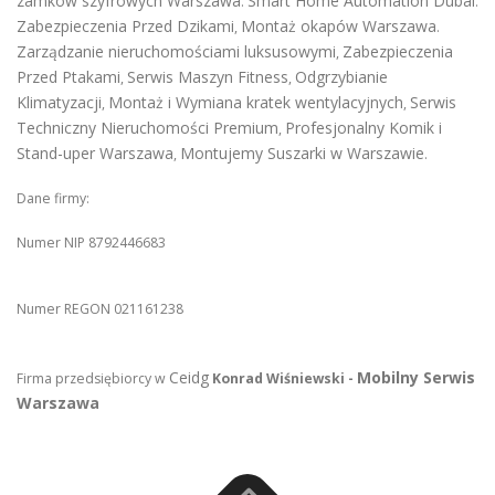
zamków szyfrowych Warszawa
Smart Home Automation Dubai
.
.
Zabezpieczenia Przed Dzikami
Montaż okapów Warszawa
,
.
Zarządzanie nieruchomościami luksusowymi
Zabezpieczenia
,
Przed Ptakami
Serwis Maszyn Fitness
Odgrzybianie
,
,
Klimatyzacji
Montaż i Wymiana kratek wentylacyjnych
Serwis
,
,
Techniczny Nieruchomości Premium
Profesjonalny Komik i
,
Stand-uper Warszawa
Montujemy Suszarki w Warszawie
,
.
Dane firmy:
Numer NIP 8792446683
Numer REGON 021161238
Ceidg
Mobilny Serwis
Firma przedsiębiorcy w
Konrad Wiśniewski -
Warszawa