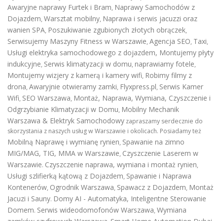
Awaryjne naprawy Furtek i Bram
Naprawy Samochodów z
,
Dojazdem
Warsztat mobilny
Naprawa i serwis jacuzzi oraz
,
,
wanien SPA
Poszukiwanie zgubionych złotych obrączek
,
,
Serwisujemy Maszyny Fitness w Warszawie
Agencja SEO
Taxi
,
,
,
Usługi elektryka samochodowego z dojazdem
,
Montujemy płyty
indukcyjne
Serwis klimatyzacji w domu
naprawiamy fotele
,
,
,
Montujemy wizjery z kamerą i kamery wifi
Robimy filmy z
,
drona
Awaryjnie otwieramy zamki
Flyxpress.pl
Serwis Kamer
,
,
,
Wifi
SEO Warszawa
Montaż, Naprawa, Wymiana, Czyszczenie i
,
,
Odgrzybianie Klimatyzacji w Domu
Mobilny Mechanik
,
Warszawa & Elektryk Samochodowy
zapraszamy serdecznie do
skorzystania z naszych usług w Warszawie i okolicach. Posiadamy też
Mobilną Naprawę i wymianę rynien
Spawanie na zimno
,
MIG/MAG, TIG, MMA w Warszawie
Czyszczenie Laserem w
,
Warszawie
Czyszczenie naprawa, wymiana i montaż rynien
.
,
Usługi szlifierką kątową z Dojazdem
Spawanie i Naprawa
,
Kontenerów
Ogrodnik Warszawa
Spawacz z Dojazdem
Montaż
,
,
,
Jacuzi i Sauny
Domy AI - Automatyka, Inteligentne Sterowanie
.
Domem
Serwis wideodomofonów Warszawa
Wymiana
.
,