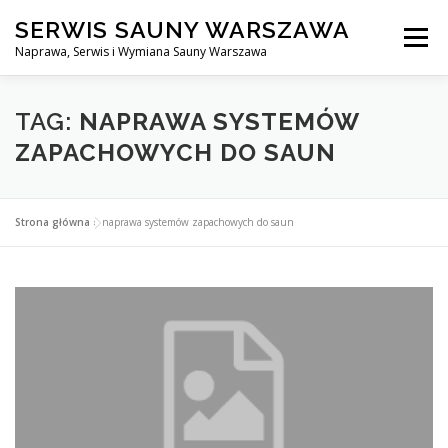
Przejdź
SERWIS SAUNY WARSZAWA
do
Menu
treści
Naprawa, Serwis i Wymiana Sauny Warszawa
SERWIS DO SAUNY WARSZAWA
BLOG
KONTAKT
TAG:
NAPRAWA SYSTEMÓW
ZAPACHOWYCH DO SAUN
Strona główna
»
naprawa systemów zapachowych do saun