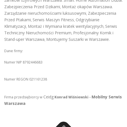
zamków szyfrowych Warszawa
Smart Home Automation Dubai
.
.
Zabezpieczenia Przed Dzikami
Montaż okapów Warszawa
,
.
Zarządzanie nieruchomościami luksusowymi
Zabezpieczenia
,
Przed Ptakami
Serwis Maszyn Fitness
Odgrzybianie
,
,
Klimatyzacji
Montaż i Wymiana kratek wentylacyjnych
Serwis
,
,
Techniczny Nieruchomości Premium
Profesjonalny Komik i
,
Stand-uper Warszawa
Montujemy Suszarki w Warszawie
,
.
Dane firmy:
Numer NIP 8792446683
Numer REGON 021161238
Ceidg
Mobilny Serwis
Firma przedsiębiorcy w
Konrad Wiśniewski -
Warszawa