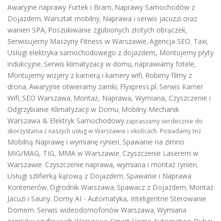
Awaryjne naprawy Furtek i Bram
Naprawy Samochodów z
,
Dojazdem
Warsztat mobilny
Naprawa i serwis jacuzzi oraz
,
,
wanien SPA
Poszukiwanie zgubionych złotych obrączek
,
,
Serwisujemy Maszyny Fitness w Warszawie
Agencja SEO
Taxi
,
,
,
Usługi elektryka samochodowego z dojazdem
,
Montujemy płyty
indukcyjne
Serwis klimatyzacji w domu
naprawiamy fotele
,
,
,
Montujemy wizjery z kamerą i kamery wifi
Robimy filmy z
,
drona
Awaryjnie otwieramy zamki
Flyxpress.pl
Serwis Kamer
,
,
,
Wifi
SEO Warszawa
Montaż, Naprawa, Wymiana, Czyszczenie i
,
,
Odgrzybianie Klimatyzacji w Domu
Mobilny Mechanik
,
Warszawa & Elektryk Samochodowy
zapraszamy serdecznie do
skorzystania z naszych usług w Warszawie i okolicach. Posiadamy też
Mobilną Naprawę i wymianę rynien
Spawanie na zimno
,
MIG/MAG, TIG, MMA w Warszawie
Czyszczenie Laserem w
,
Warszawie
Czyszczenie naprawa, wymiana i montaż rynien
.
,
Usługi szlifierką kątową z Dojazdem
Spawanie i Naprawa
,
Kontenerów
Ogrodnik Warszawa
Spawacz z Dojazdem
Montaż
,
,
,
Jacuzi i Sauny
Domy AI - Automatyka, Inteligentne Sterowanie
.
Domem
Serwis wideodomofonów Warszawa
Wymiana
.
,