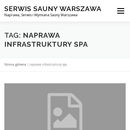
Przejdź
SERWIS SAUNY WARSZAWA
do
Menu
treści
Naprawa, Serwis i Wymiana Sauny Warszawa
SERWIS DO SAUNY WARSZAWA
BLOG
KONTAKT
TAG:
NAPRAWA
INFRASTRUKTURY SPA
Strona główna
»
naprawa infrastruktury spa