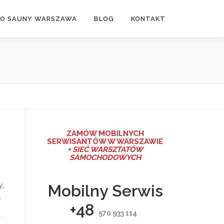
DO SAUNY WARSZAWA
BLOG
KONTAKT
ZAMÓW MO
BILNYCH
SERWISANTÓW W WARSZAWIE
+ SIEĆ WARSZTATÓW
SAMOCHODOWYCH
y,
Mobilny Serwis
…
+48
570 933 114