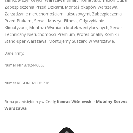
zamków szyfrowych Warszawa
Smart Home Automation Dubai
.
.
Zabezpieczenia Przed Dzikami
Montaż okapów Warszawa
,
.
Zarządzanie nieruchomościami luksusowymi
Zabezpieczenia
,
Przed Ptakami
Serwis Maszyn Fitness
Odgrzybianie
,
,
Klimatyzacji
Montaż i Wymiana kratek wentylacyjnych
Serwis
,
,
Techniczny Nieruchomości Premium
Profesjonalny Komik i
,
Stand-uper Warszawa
Montujemy Suszarki w Warszawie
,
.
Dane firmy:
Numer NIP 8792446683
Numer REGON 021161238
Ceidg
Mobilny Serwis
Firma przedsiębiorcy w
Konrad Wiśniewski -
Warszawa