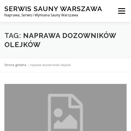
Przejdź
SERWIS SAUNY WARSZAWA
do
Menu
treści
Naprawa, Serwis i Wymiana Sauny Warszawa
SERWIS DO SAUNY WARSZAWA
BLOG
KONTAKT
TAG:
NAPRAWA DOZOWNIKÓW
OLEJKÓW
Strona główna
»
naprawa dozowników olejków