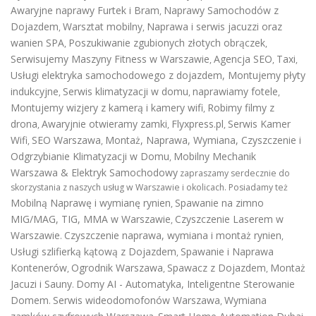
Awaryjne naprawy Furtek i Bram
Naprawy Samochodów z
,
Dojazdem
Warsztat mobilny
Naprawa i serwis jacuzzi oraz
,
,
wanien SPA
Poszukiwanie zgubionych złotych obrączek
,
,
Serwisujemy Maszyny Fitness w Warszawie
Agencja SEO
Taxi
,
,
,
Usługi elektryka samochodowego z dojazdem
,
Montujemy płyty
indukcyjne
Serwis klimatyzacji w domu
naprawiamy fotele
,
,
,
Montujemy wizjery z kamerą i kamery wifi
Robimy filmy z
,
drona
Awaryjnie otwieramy zamki
Flyxpress.pl
Serwis Kamer
,
,
,
Wifi
SEO Warszawa
Montaż, Naprawa, Wymiana, Czyszczenie i
,
,
Odgrzybianie Klimatyzacji w Domu
Mobilny Mechanik
,
Warszawa & Elektryk Samochodowy
zapraszamy serdecznie do
skorzystania z naszych usług w Warszawie i okolicach. Posiadamy też
Mobilną Naprawę i wymianę rynien
Spawanie na zimno
,
MIG/MAG, TIG, MMA w Warszawie
Czyszczenie Laserem w
,
Warszawie
Czyszczenie naprawa, wymiana i montaż rynien
.
,
Usługi szlifierką kątową z Dojazdem
Spawanie i Naprawa
,
Kontenerów
Ogrodnik Warszawa
Spawacz z Dojazdem
Montaż
,
,
,
Jacuzi i Sauny
Domy AI - Automatyka, Inteligentne Sterowanie
.
Domem
Serwis wideodomofonów Warszawa
Wymiana
.
,