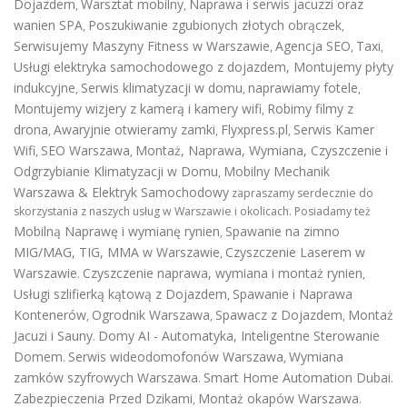
Dojazdem
Warsztat mobilny
Naprawa i serwis jacuzzi oraz
,
,
wanien SPA
Poszukiwanie zgubionych złotych obrączek
,
,
Serwisujemy Maszyny Fitness w Warszawie
Agencja SEO
Taxi
,
,
,
Usługi elektryka samochodowego z dojazdem
,
Montujemy płyty
indukcyjne
Serwis klimatyzacji w domu
naprawiamy fotele
,
,
,
Montujemy wizjery z kamerą i kamery wifi
Robimy filmy z
,
drona
Awaryjnie otwieramy zamki
Flyxpress.pl
Serwis Kamer
,
,
,
Wifi
SEO Warszawa
Montaż, Naprawa, Wymiana, Czyszczenie i
,
,
Odgrzybianie Klimatyzacji w Domu
Mobilny Mechanik
,
Warszawa & Elektryk Samochodowy
zapraszamy serdecznie do
skorzystania z naszych usług w Warszawie i okolicach. Posiadamy też
Mobilną Naprawę i wymianę rynien
Spawanie na zimno
,
MIG/MAG, TIG, MMA w Warszawie
Czyszczenie Laserem w
,
Warszawie
Czyszczenie naprawa, wymiana i montaż rynien
.
,
Usługi szlifierką kątową z Dojazdem
Spawanie i Naprawa
,
Kontenerów
Ogrodnik Warszawa
Spawacz z Dojazdem
Montaż
,
,
,
Jacuzi i Sauny
Domy AI - Automatyka, Inteligentne Sterowanie
.
Domem
Serwis wideodomofonów Warszawa
Wymiana
.
,
zamków szyfrowych Warszawa
Smart Home Automation Dubai
.
.
Zabezpieczenia Przed Dzikami
Montaż okapów Warszawa
,
.