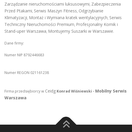
Zarządzanie nieruchomościami luksusowymi
Zabezpieczenia
,
Przed Ptakami
Serwis Maszyn Fitness
Odgrzybianie
,
,
Klimatyzacji
Montaż i Wymiana kratek wentylacyjnych
Serwis
,
,
Techniczny Nieruchomości Premium
Profesjonalny Komik i
,
Stand-uper Warszawa
Montujemy Suszarki w Warszawie
,
.
Dane firmy:
Numer NIP 8792446683
Numer REGON 021161238
Ceidg
Mobilny Serwis
Firma przedsiębiorcy w
Konrad Wiśniewski -
Warszawa