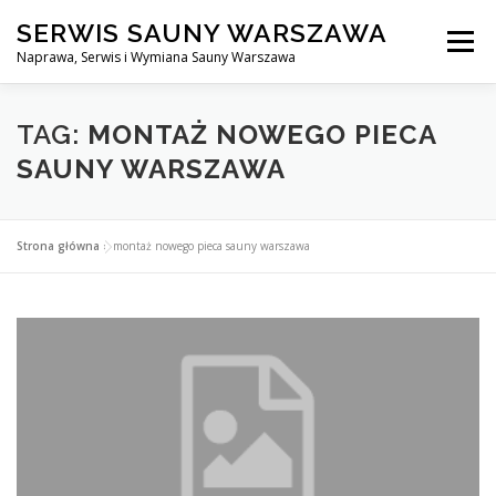
Przejdź
SERWIS SAUNY WARSZAWA
do
Menu
treści
Naprawa, Serwis i Wymiana Sauny Warszawa
SERWIS DO SAUNY WARSZAWA
BLOG
KONTAKT
TAG:
MONTAŻ NOWEGO PIECA
SAUNY WARSZAWA
Strona główna
»
montaż nowego pieca sauny warszawa