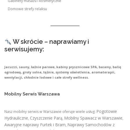
Gabinety masażu i kosmetyczne
Domowe strefy relaksu
W skrócie – naprawiamy i
serwisujemy:
Jacuzzi, sauny, łaźnie parowe, kabiny prysznicowe SPA, baseny, balię
ogrodową, groty solne, tężnie, systemy oświetlenia, aromaterapii,
wentylacji, chłodnie lodowe i całe strefy wellness.
Mobilny Serwis Warszawa
Pogotowie
Nasz mobilny serwis w Warszawie oferuje wiele usług:
Hydrauliczne
Czyszczenie Parą
Mobilny Spawacz w Warszawie
,
,
,
Awaryjne naprawy Furtek i Bram
Naprawy Samochodów z
,