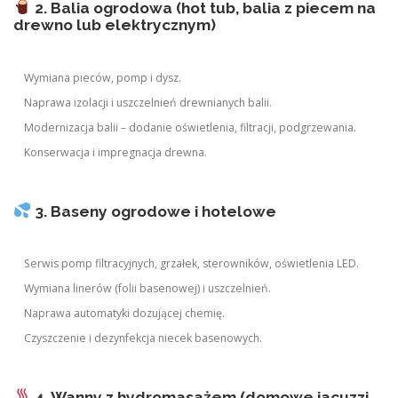
2. Balia ogrodowa (hot tub, balia z piecem na
drewno lub elektrycznym)
Wymiana pieców, pomp i dysz.
Naprawa izolacji i uszczelnień drewnianych balii.
Modernizacja balii – dodanie oświetlenia, filtracji, podgrzewania.
Konserwacja i impregnacja drewna.
3. Baseny ogrodowe i hotelowe
Serwis pomp filtracyjnych, grzałek, sterowników, oświetlenia LED.
Wymiana linerów (folii basenowej) i uszczelnień.
Naprawa automatyki dozującej chemię.
Czyszczenie i dezynfekcja niecek basenowych.
4. Wanny z hydromasażem (domowe jacuzzi,