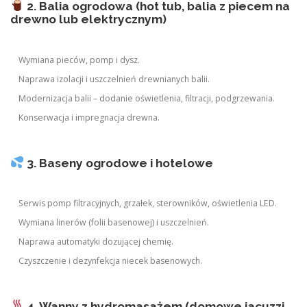
2. Balia ogrodowa (hot tub, balia z piecem na
drewno lub elektrycznym)
Wymiana pieców, pomp i dysz.
Naprawa izolacji i uszczelnień drewnianych balii.
Modernizacja balii – dodanie oświetlenia, filtracji, podgrzewania.
Konserwacja i impregnacja drewna.
3. Baseny ogrodowe i hotelowe
Serwis pomp filtracyjnych, grzałek, sterowników, oświetlenia LED.
Wymiana linerów (folii basenowej) i uszczelnień.
Naprawa automatyki dozującej chemię.
Czyszczenie i dezynfekcja niecek basenowych.
4. Wanny z hydromasażem (domowe jacuzzi,