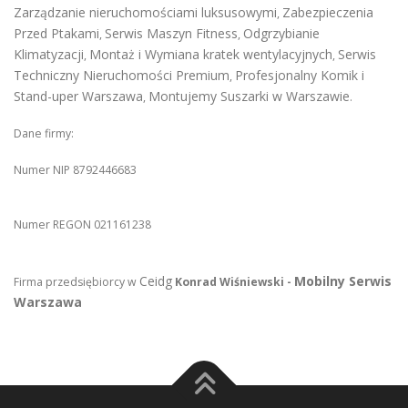
Zarządzanie nieruchomościami luksusowymi
Zabezpieczenia
,
Przed Ptakami
Serwis Maszyn Fitness
Odgrzybianie
,
,
Klimatyzacji
Montaż i Wymiana kratek wentylacyjnych
Serwis
,
,
Techniczny Nieruchomości Premium
Profesjonalny Komik i
,
Stand-uper Warszawa
Montujemy Suszarki w Warszawie
,
.
Dane firmy:
Numer NIP 8792446683
Numer REGON 021161238
Ceidg
Mobilny Serwis
Firma przedsiębiorcy w
Konrad Wiśniewski -
Warszawa