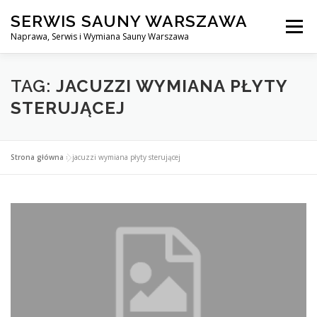
Przejdź
SERWIS SAUNY WARSZAWA
do
Menu
treści
Naprawa, Serwis i Wymiana Sauny Warszawa
SERWIS DO SAUNY WARSZAWA
BLOG
KONTAKT
TAG:
JACUZZI WYMIANA PŁYTY
STERUJĄCEJ
Strona główna
»
jacuzzi wymiana płyty sterującej