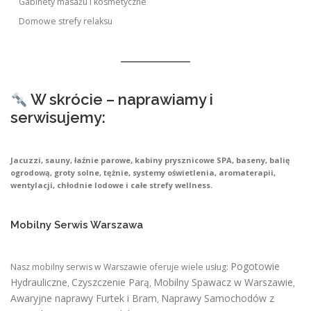
Gabinety masażu i kosmetyczne
Domowe strefy relaksu
W skrócie – naprawiamy i
serwisujemy:
Jacuzzi, sauny, łaźnie parowe, kabiny prysznicowe SPA, baseny, balię
ogrodową, groty solne, tężnie, systemy oświetlenia, aromaterapii,
wentylacji, chłodnie lodowe i całe strefy wellness.
Mobilny Serwis Warszawa
Pogotowie
Nasz mobilny serwis w Warszawie oferuje wiele usług:
Hydrauliczne
Czyszczenie Parą
Mobilny Spawacz w Warszawie
,
,
,
Awaryjne naprawy Furtek i Bram
Naprawy Samochodów z
,