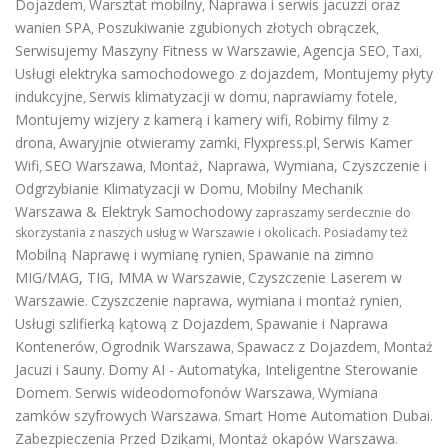
Dojazdem
Warsztat mobilny
Naprawa i serwis jacuzzi oraz
,
,
wanien SPA
Poszukiwanie zgubionych złotych obrączek
,
,
Serwisujemy Maszyny Fitness w Warszawie
Agencja SEO
Taxi
,
,
,
Usługi elektryka samochodowego z dojazdem
,
Montujemy płyty
indukcyjne
Serwis klimatyzacji w domu
naprawiamy fotele
,
,
,
Montujemy wizjery z kamerą i kamery wifi
Robimy filmy z
,
drona
Awaryjnie otwieramy zamki
Flyxpress.pl
Serwis Kamer
,
,
,
Wifi
SEO Warszawa
Montaż, Naprawa, Wymiana, Czyszczenie i
,
,
Odgrzybianie Klimatyzacji w Domu
Mobilny Mechanik
,
Warszawa & Elektryk Samochodowy
zapraszamy serdecznie do
skorzystania z naszych usług w Warszawie i okolicach. Posiadamy też
Mobilną Naprawę i wymianę rynien
Spawanie na zimno
,
MIG/MAG, TIG, MMA w Warszawie
Czyszczenie Laserem w
,
Warszawie
Czyszczenie naprawa, wymiana i montaż rynien
.
,
Usługi szlifierką kątową z Dojazdem
Spawanie i Naprawa
,
Kontenerów
Ogrodnik Warszawa
Spawacz z Dojazdem
Montaż
,
,
,
Jacuzi i Sauny
Domy AI - Automatyka, Inteligentne Sterowanie
.
Domem
Serwis wideodomofonów Warszawa
Wymiana
.
,
zamków szyfrowych Warszawa
Smart Home Automation Dubai
.
.
Zabezpieczenia Przed Dzikami
Montaż okapów Warszawa
,
.