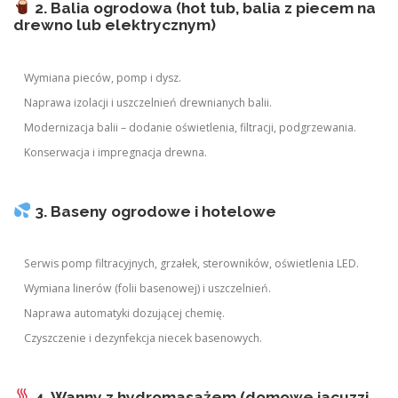
2. Balia ogrodowa (hot tub, balia z piecem na
drewno lub elektrycznym)
Wymiana pieców, pomp i dysz.
Naprawa izolacji i uszczelnień drewnianych balii.
Modernizacja balii – dodanie oświetlenia, filtracji, podgrzewania.
Konserwacja i impregnacja drewna.
3. Baseny ogrodowe i hotelowe
Serwis pomp filtracyjnych, grzałek, sterowników, oświetlenia LED.
Wymiana linerów (folii basenowej) i uszczelnień.
Naprawa automatyki dozującej chemię.
Czyszczenie i dezynfekcja niecek basenowych.
4. Wanny z hydromasażem (domowe jacuzzi,