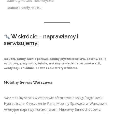
Gabinety masażu i kosmetyczne
Domowe strefy relaksu
W skrócie – naprawiamy i
serwisujemy:
Jacuzzi, sauny, łaźnie parowe, kabiny prysznicowe SPA, baseny, balię
ogrodową, groty solne, tężnie, systemy oświetlenia, aromaterapii,
wentylacji, chłodnie lodowe i całe strefy wellness.
Mobilny Serwis Warszawa
Pogotowie
Nasz mobilny serwis w Warszawie oferuje wiele usług:
Hydrauliczne
Czyszczenie Parą
Mobilny Spawacz w Warszawie
,
,
,
Awaryjne naprawy Furtek i Bram
Naprawy Samochodów z
,