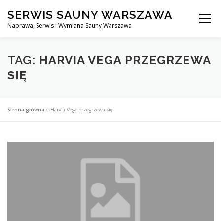
Przejdź
SERWIS SAUNY WARSZAWA
do
Menu
treści
Naprawa, Serwis i Wymiana Sauny Warszawa
SERWIS DO SAUNY WARSZAWA
BLOG
KONTAKT
TAG:
HARVIA VEGA PRZEGRZEWA
SIĘ
Strona główna
»
Harvia Vega przegrzewa się