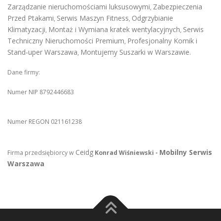
Zarządzanie nieruchomościami luksusowymi
Zabezpieczenia
,
Przed Ptakami
Serwis Maszyn Fitness
Odgrzybianie
,
,
Klimatyzacji
Montaż i Wymiana kratek wentylacyjnych
Serwis
,
,
Techniczny Nieruchomości Premium
Profesjonalny Komik i
,
Stand-uper Warszawa
Montujemy Suszarki w Warszawie
,
.
Dane firmy:
Numer NIP 8792446683
Numer REGON 021161238
Ceidg
Mobilny Serwis
Firma przedsiębiorcy w
Konrad Wiśniewski -
Warszawa