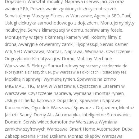
Dojazdem
Warsztat mobilny
Naprawa i serwis jacuzzi oraz
,
,
wanien SPA
Poszukiwanie zgubionych złotych obrączek
,
,
Serwisujemy Maszyny Fitness w Warszawie
Agencja SEO
Taxi
,
,
,
Usługi elektryka samochodowego z dojazdem
,
Montujemy płyty
indukcyjne
Serwis klimatyzacji w domu
naprawiamy fotele
,
,
,
Montujemy wizjery z kamerą i kamery wifi
Robimy filmy z
,
drona
Awaryjnie otwieramy zamki
Flyxpress.pl
Serwis Kamer
,
,
,
Wifi
SEO Warszawa
Montaż, Naprawa, Wymiana, Czyszczenie i
,
,
Odgrzybianie Klimatyzacji w Domu
Mobilny Mechanik
,
Warszawa & Elektryk Samochodowy
zapraszamy serdecznie do
skorzystania z naszych usług w Warszawie i okolicach. Posiadamy też
Mobilną Naprawę i wymianę rynien
Spawanie na zimno
,
MIG/MAG, TIG, MMA w Warszawie
Czyszczenie Laserem w
,
Warszawie
Czyszczenie naprawa, wymiana i montaż rynien
.
,
Usługi szlifierką kątową z Dojazdem
Spawanie i Naprawa
,
Kontenerów
Ogrodnik Warszawa
Spawacz z Dojazdem
Montaż
,
,
,
Jacuzi i Sauny
Domy AI - Automatyka, Inteligentne Sterowanie
.
Domem
Serwis wideodomofonów Warszawa
Wymiana
.
,
zamków szyfrowych Warszawa
Smart Home Automation Dubai
.
.
Zabezpieczenia Przed Dzikami
Montaż okapów Warszawa
,
.