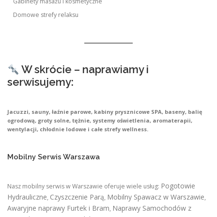
Gabinety masażu i kosmetyczne
Domowe strefy relaksu
W skrócie – naprawiamy i
serwisujemy:
Jacuzzi, sauny, łaźnie parowe, kabiny prysznicowe SPA, baseny, balię
ogrodową, groty solne, tężnie, systemy oświetlenia, aromaterapii,
wentylacji, chłodnie lodowe i całe strefy wellness.
Mobilny Serwis Warszawa
Pogotowie
Nasz mobilny serwis w Warszawie oferuje wiele usług:
Hydrauliczne
Czyszczenie Parą
Mobilny Spawacz w Warszawie
,
,
,
Awaryjne naprawy Furtek i Bram
Naprawy Samochodów z
,