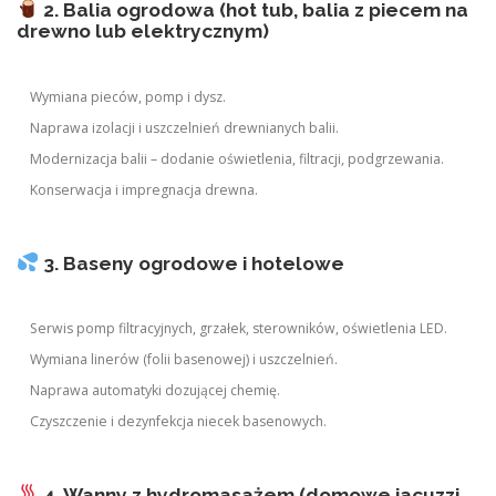
2. Balia ogrodowa (hot tub, balia z piecem na
drewno lub elektrycznym)
Wymiana pieców, pomp i dysz.
Naprawa izolacji i uszczelnień drewnianych balii.
Modernizacja balii – dodanie oświetlenia, filtracji, podgrzewania.
Konserwacja i impregnacja drewna.
3. Baseny ogrodowe i hotelowe
Serwis pomp filtracyjnych, grzałek, sterowników, oświetlenia LED.
Wymiana linerów (folii basenowej) i uszczelnień.
Naprawa automatyki dozującej chemię.
Czyszczenie i dezynfekcja niecek basenowych.
4. Wanny z hydromasażem (domowe jacuzzi,