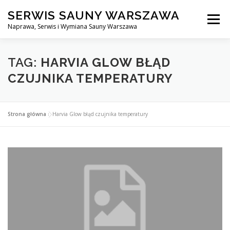
Przejdź
SERWIS SAUNY WARSZAWA
do
Menu
treści
Naprawa, Serwis i Wymiana Sauny Warszawa
SERWIS DO SAUNY WARSZAWA
BLOG
KONTAKT
TAG:
HARVIA GLOW BŁĄD
CZUJNIKA TEMPERATURY
Strona główna
»
Harvia Glow błąd czujnika temperatury