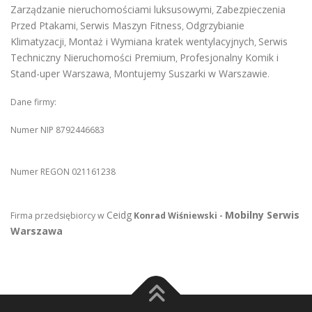
Zarządzanie nieruchomościami luksusowymi
Zabezpieczenia
,
Przed Ptakami
Serwis Maszyn Fitness
Odgrzybianie
,
,
Klimatyzacji
Montaż i Wymiana kratek wentylacyjnych
Serwis
,
,
Techniczny Nieruchomości Premium
Profesjonalny Komik i
,
Stand-uper Warszawa
Montujemy Suszarki w Warszawie
,
.
Dane firmy:
Numer NIP 8792446683
Numer REGON 021161238
Ceidg
Mobilny Serwis
Firma przedsiębiorcy w
Konrad Wiśniewski -
Warszawa