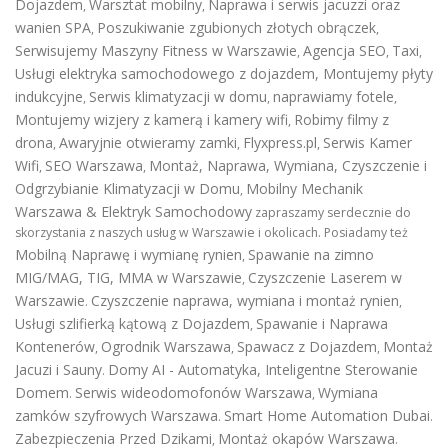
Dojazdem
Warsztat mobilny
Naprawa i serwis jacuzzi oraz
,
,
wanien SPA
Poszukiwanie zgubionych złotych obrączek
,
,
Serwisujemy Maszyny Fitness w Warszawie
Agencja SEO
Taxi
,
,
,
Usługi elektryka samochodowego z dojazdem
,
Montujemy płyty
indukcyjne
Serwis klimatyzacji w domu
naprawiamy fotele
,
,
,
Montujemy wizjery z kamerą i kamery wifi
Robimy filmy z
,
drona
Awaryjnie otwieramy zamki
Flyxpress.pl
Serwis Kamer
,
,
,
Wifi
SEO Warszawa
Montaż, Naprawa, Wymiana, Czyszczenie i
,
,
Odgrzybianie Klimatyzacji w Domu
Mobilny Mechanik
,
Warszawa & Elektryk Samochodowy
zapraszamy serdecznie do
skorzystania z naszych usług w Warszawie i okolicach. Posiadamy też
Mobilną Naprawę i wymianę rynien
Spawanie na zimno
,
MIG/MAG, TIG, MMA w Warszawie
Czyszczenie Laserem w
,
Warszawie
Czyszczenie naprawa, wymiana i montaż rynien
.
,
Usługi szlifierką kątową z Dojazdem
Spawanie i Naprawa
,
Kontenerów
Ogrodnik Warszawa
Spawacz z Dojazdem
Montaż
,
,
,
Jacuzi i Sauny
Domy AI - Automatyka, Inteligentne Sterowanie
.
Domem
Serwis wideodomofonów Warszawa
Wymiana
.
,
zamków szyfrowych Warszawa
Smart Home Automation Dubai
.
.
Zabezpieczenia Przed Dzikami
Montaż okapów Warszawa
,
.