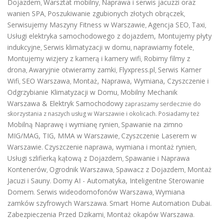
Dojazdem
Warsztat mobilny
Naprawa i serwis jacuzzi oraz
,
,
wanien SPA
Poszukiwanie zgubionych złotych obrączek
,
,
Serwisujemy Maszyny Fitness w Warszawie
Agencja SEO
Taxi
,
,
,
Usługi elektryka samochodowego z dojazdem
,
Montujemy płyty
indukcyjne
Serwis klimatyzacji w domu
naprawiamy fotele
,
,
,
Montujemy wizjery z kamerą i kamery wifi
Robimy filmy z
,
drona
Awaryjnie otwieramy zamki
Flyxpress.pl
Serwis Kamer
,
,
,
Wifi
SEO Warszawa
Montaż, Naprawa, Wymiana, Czyszczenie i
,
,
Odgrzybianie Klimatyzacji w Domu
Mobilny Mechanik
,
Warszawa & Elektryk Samochodowy
zapraszamy serdecznie do
skorzystania z naszych usług w Warszawie i okolicach. Posiadamy też
Mobilną Naprawę i wymianę rynien
Spawanie na zimno
,
MIG/MAG, TIG, MMA w Warszawie
Czyszczenie Laserem w
,
Warszawie
Czyszczenie naprawa, wymiana i montaż rynien
.
,
Usługi szlifierką kątową z Dojazdem
Spawanie i Naprawa
,
Kontenerów
Ogrodnik Warszawa
Spawacz z Dojazdem
Montaż
,
,
,
Jacuzi i Sauny
Domy AI - Automatyka, Inteligentne Sterowanie
.
Domem
Serwis wideodomofonów Warszawa
Wymiana
.
,
zamków szyfrowych Warszawa
Smart Home Automation Dubai
.
.
Zabezpieczenia Przed Dzikami
Montaż okapów Warszawa
,
.