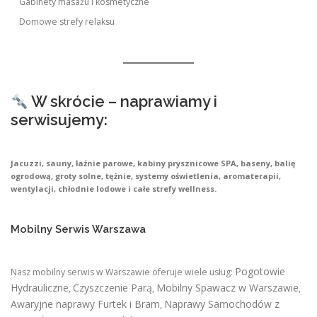
Gabinety masażu i kosmetyczne
Domowe strefy relaksu
W skrócie – naprawiamy i
serwisujemy:
Jacuzzi, sauny, łaźnie parowe, kabiny prysznicowe SPA, baseny, balię
ogrodową, groty solne, tężnie, systemy oświetlenia, aromaterapii,
wentylacji, chłodnie lodowe i całe strefy wellness.
Mobilny Serwis Warszawa
Pogotowie
Nasz mobilny serwis w Warszawie oferuje wiele usług:
Hydrauliczne
Czyszczenie Parą
Mobilny Spawacz w Warszawie
,
,
,
Awaryjne naprawy Furtek i Bram
Naprawy Samochodów z
,