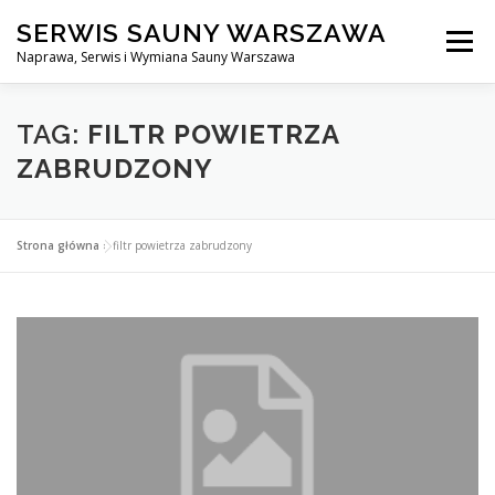
Przejdź
SERWIS SAUNY WARSZAWA
do
Menu
treści
Naprawa, Serwis i Wymiana Sauny Warszawa
SERWIS DO SAUNY WARSZAWA
BLOG
KONTAKT
TAG:
FILTR POWIETRZA
ZABRUDZONY
Strona główna
»
filtr powietrza zabrudzony