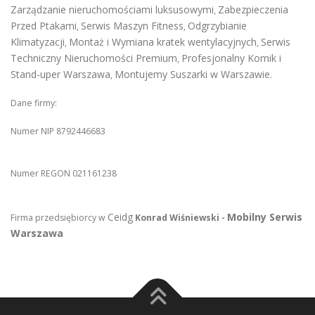
Zarządzanie nieruchomościami luksusowymi
Zabezpieczenia
,
Przed Ptakami
Serwis Maszyn Fitness
Odgrzybianie
,
,
Klimatyzacji
Montaż i Wymiana kratek wentylacyjnych
Serwis
,
,
Techniczny Nieruchomości Premium
Profesjonalny Komik i
,
Stand-uper Warszawa
Montujemy Suszarki w Warszawie
,
.
Dane firmy:
Numer NIP 8792446683
Numer REGON 021161238
Ceidg
Mobilny Serwis
Firma przedsiębiorcy w
Konrad Wiśniewski -
Warszawa