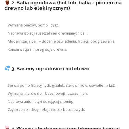
2. Balia ogrodowa (hot tub, balia z piecem na
drewno lub elektrycznym)
Wymiana pieców, pomp i dysz.
Naprawa izolacji i uszczelnień drewnianych balii.
Modernizacja balii – dodanie oświetlenia, filtracji, podgrzewania.
Konserwacja i impregnacja drewna.
3. Baseny ogrodowe i hotelowe
Serwis pomp filtracyjnych, grzałek, sterowników, oświetlenia LED.
Wymiana linerów (folii basenowej) i uszczelnień.
Naprawa automatyki dozującej chemię.
Czyszczenie i dezynfekcja niecek basenowych.
4. Wanny z hydromasażem (domowe jacuzzi,