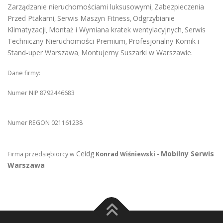
Zarządzanie nieruchomościami luksusowymi
Zabezpieczenia
,
Przed Ptakami
Serwis Maszyn Fitness
Odgrzybianie
,
,
Klimatyzacji
Montaż i Wymiana kratek wentylacyjnych
Serwis
,
,
Techniczny Nieruchomości Premium
Profesjonalny Komik i
,
Stand-uper Warszawa
Montujemy Suszarki w Warszawie
,
.
Dane firmy:
Numer NIP 8792446683
Numer REGON 021161238
Ceidg
Mobilny Serwis
Firma przedsiębiorcy w
Konrad Wiśniewski -
Warszawa