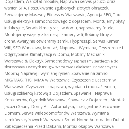
Dojazdem
Warsztat mobilny
Naprawa i serwis jacuzzi oraz
,
,
wanien SPA
Poszukiwanie zgubionych złotych obrączek
,
,
Serwisujemy Maszyny Fitness w Warszawie
Agencja SEO
Taxi
,
,
,
Usługi elektryka samochodowego z dojazdem
,
Montujemy płyty
indukcyjne
Serwis klimatyzacji w domu
naprawiamy fotele
,
,
,
Montujemy wizjery z kamerą i kamery wifi
Robimy filmy z
,
drona
Awaryjnie otwieramy zamki
Flyxpress.pl
Serwis Kamer
,
,
,
Wifi
SEO Warszawa
Montaż, Naprawa, Wymiana, Czyszczenie i
,
,
Odgrzybianie Klimatyzacji w Domu
Mobilny Mechanik
,
Warszawa & Elektryk Samochodowy
zapraszamy serdecznie do
skorzystania z naszych usług w Warszawie i okolicach. Posiadamy też
Mobilną Naprawę i wymianę rynien
Spawanie na zimno
,
MIG/MAG, TIG, MMA w Warszawie
Czyszczenie Laserem w
,
Warszawie
Czyszczenie naprawa, wymiana i montaż rynien
.
,
Usługi szlifierką kątową z Dojazdem
Spawanie i Naprawa
,
Kontenerów
Ogrodnik Warszawa
Spawacz z Dojazdem
Montaż
,
,
,
Jacuzi i Sauny
Domy AI - Automatyka, Inteligentne Sterowanie
.
Domem
Serwis wideodomofonów Warszawa
Wymiana
.
,
zamków szyfrowych Warszawa
Smart Home Automation Dubai
.
.
Zabezpieczenia Przed Dzikami
Montaż okapów Warszawa
,
.