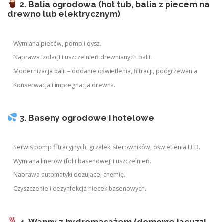
2. Balia ogrodowa (hot tub, balia z piecem na
drewno lub elektrycznym)
Wymiana pieców, pomp i dysz.
Naprawa izolacji i uszczelnień drewnianych balii.
Modernizacja balii – dodanie oświetlenia, filtracji, podgrzewania.
Konserwacja i impregnacja drewna.
3. Baseny ogrodowe i hotelowe
Serwis pomp filtracyjnych, grzałek, sterowników, oświetlenia LED.
Wymiana linerów (folii basenowej) i uszczelnień.
Naprawa automatyki dozującej chemię.
Czyszczenie i dezynfekcja niecek basenowych.
4. Wanny z hydromasażem (domowe jacuzzi,