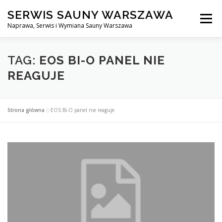
Przejdź
SERWIS SAUNY WARSZAWA
do
Menu
treści
Naprawa, Serwis i Wymiana Sauny Warszawa
SERWIS DO SAUNY WARSZAWA
BLOG
KONTAKT
TAG:
EOS BI-O PANEL NIE
REAGUJE
Strona główna
»
EOS Bi-O panel nie reaguje