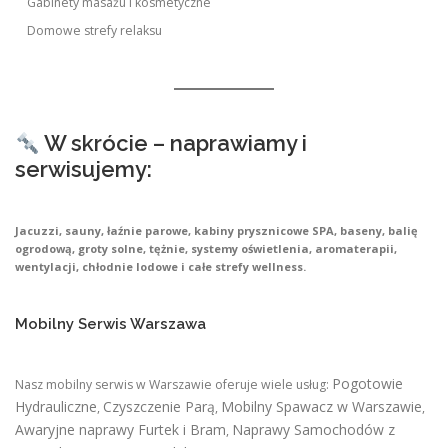
Gabinety masażu i kosmetyczne
Domowe strefy relaksu
W skrócie – naprawiamy i
serwisujemy:
Jacuzzi, sauny, łaźnie parowe, kabiny prysznicowe SPA, baseny, balię
ogrodową, groty solne, tężnie, systemy oświetlenia, aromaterapii,
wentylacji, chłodnie lodowe i całe strefy wellness.
Mobilny Serwis Warszawa
Pogotowie
Nasz mobilny serwis w Warszawie oferuje wiele usług:
Hydrauliczne
Czyszczenie Parą
Mobilny Spawacz w Warszawie
,
,
,
Awaryjne naprawy Furtek i Bram
Naprawy Samochodów z
,