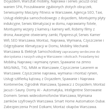
Dojazdem
Warsztat mobilny
Naprawa i serwis jacuzzi oraz
,
,
wanien SPA
Poszukiwanie zgubionych złotych obrączek
,
,
Serwisujemy Maszyny Fitness w Warszawie
Agencja SEO
Taxi
,
,
,
Usługi elektryka samochodowego z dojazdem
,
Montujemy płyty
indukcyjne
Serwis klimatyzacji w domu
naprawiamy fotele
,
,
,
Montujemy wizjery z kamerą i kamery wifi
Robimy filmy z
,
drona
Awaryjnie otwieramy zamki
Flyxpress.pl
Serwis Kamer
,
,
,
Wifi
SEO Warszawa
Montaż, Naprawa, Wymiana, Czyszczenie i
,
,
Odgrzybianie Klimatyzacji w Domu
Mobilny Mechanik
,
Warszawa & Elektryk Samochodowy
zapraszamy serdecznie do
skorzystania z naszych usług w Warszawie i okolicach. Posiadamy też
Mobilną Naprawę i wymianę rynien
Spawanie na zimno
,
MIG/MAG, TIG, MMA w Warszawie
Czyszczenie Laserem w
,
Warszawie
Czyszczenie naprawa, wymiana i montaż rynien
.
,
Usługi szlifierką kątową z Dojazdem
Spawanie i Naprawa
,
Kontenerów
Ogrodnik Warszawa
Spawacz z Dojazdem
Montaż
,
,
,
Jacuzi i Sauny
Domy AI - Automatyka, Inteligentne Sterowanie
.
Domem
Serwis wideodomofonów Warszawa
Wymiana
.
,
zamków szyfrowych Warszawa
Smart Home Automation Dubai
.
.
Zabezpieczenia Przed Dzikami
Montaż okapów Warszawa
,
.