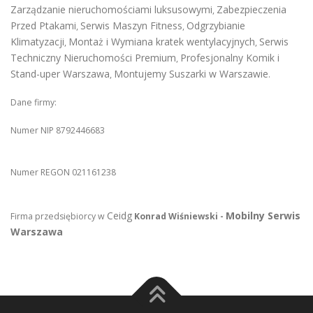
Zarządzanie nieruchomościami luksusowymi
Zabezpieczenia
,
Przed Ptakami
Serwis Maszyn Fitness
Odgrzybianie
,
,
Klimatyzacji
Montaż i Wymiana kratek wentylacyjnych
Serwis
,
,
Techniczny Nieruchomości Premium
Profesjonalny Komik i
,
Stand-uper Warszawa
Montujemy Suszarki w Warszawie
,
.
Dane firmy:
Numer NIP 8792446683
Numer REGON 021161238
Ceidg
Mobilny Serwis
Firma przedsiębiorcy w
Konrad Wiśniewski -
Warszawa