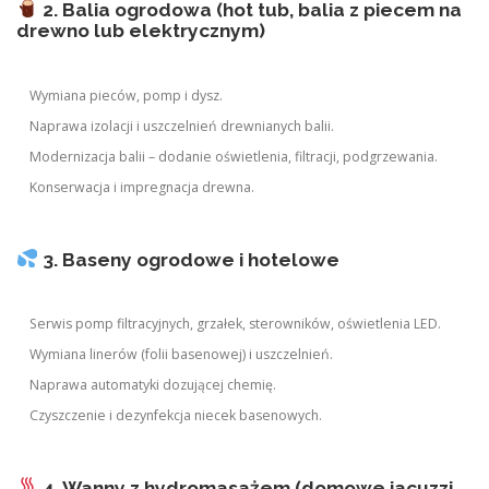
2. Balia ogrodowa (hot tub, balia z piecem na
drewno lub elektrycznym)
Wymiana pieców, pomp i dysz.
Naprawa izolacji i uszczelnień drewnianych balii.
Modernizacja balii – dodanie oświetlenia, filtracji, podgrzewania.
Konserwacja i impregnacja drewna.
3. Baseny ogrodowe i hotelowe
Serwis pomp filtracyjnych, grzałek, sterowników, oświetlenia LED.
Wymiana linerów (folii basenowej) i uszczelnień.
Naprawa automatyki dozującej chemię.
Czyszczenie i dezynfekcja niecek basenowych.
4. Wanny z hydromasażem (domowe jacuzzi,