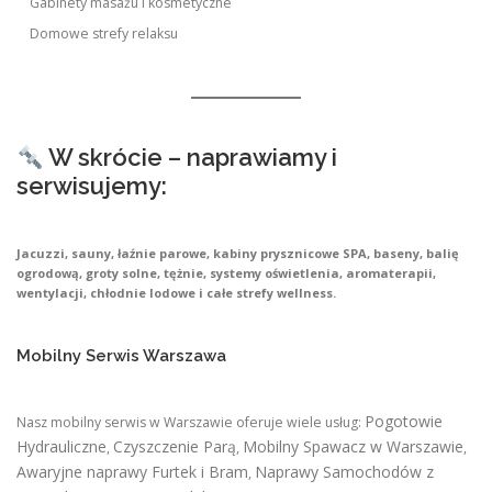
Gabinety masażu i kosmetyczne
Domowe strefy relaksu
W skrócie – naprawiamy i
serwisujemy:
Jacuzzi, sauny, łaźnie parowe, kabiny prysznicowe SPA, baseny, balię
ogrodową, groty solne, tężnie, systemy oświetlenia, aromaterapii,
wentylacji, chłodnie lodowe i całe strefy wellness.
Mobilny Serwis Warszawa
Pogotowie
Nasz mobilny serwis w Warszawie oferuje wiele usług:
Hydrauliczne
Czyszczenie Parą
Mobilny Spawacz w Warszawie
,
,
,
Awaryjne naprawy Furtek i Bram
Naprawy Samochodów z
,