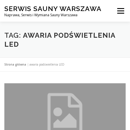
Przejdź
SERWIS SAUNY WARSZAWA
do
Menu
treści
Naprawa, Serwis i Wymiana Sauny Warszawa
SERWIS DO SAUNY WARSZAWA
BLOG
KONTAKT
TAG:
AWARIA PODŚWIETLENIA
LED
Strona główna
»
awaria podświetlenia LED