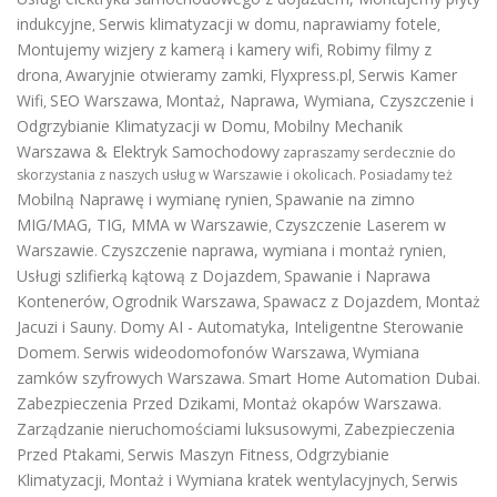
indukcyjne
Serwis klimatyzacji w domu
naprawiamy fotele
,
,
,
Montujemy wizjery z kamerą i kamery wifi
Robimy filmy z
,
drona
Awaryjnie otwieramy zamki
Flyxpress.pl
Serwis Kamer
,
,
,
Wifi
SEO Warszawa
Montaż, Naprawa, Wymiana, Czyszczenie i
,
,
Odgrzybianie Klimatyzacji w Domu
Mobilny Mechanik
,
Warszawa & Elektryk Samochodowy
zapraszamy serdecznie do
skorzystania z naszych usług w Warszawie i okolicach. Posiadamy też
Mobilną Naprawę i wymianę rynien
Spawanie na zimno
,
MIG/MAG, TIG, MMA w Warszawie
Czyszczenie Laserem w
,
Warszawie
Czyszczenie naprawa, wymiana i montaż rynien
.
,
Usługi szlifierką kątową z Dojazdem
Spawanie i Naprawa
,
Kontenerów
Ogrodnik Warszawa
Spawacz z Dojazdem
Montaż
,
,
,
Jacuzi i Sauny
Domy AI - Automatyka, Inteligentne Sterowanie
.
Domem
Serwis wideodomofonów Warszawa
Wymiana
.
,
zamków szyfrowych Warszawa
Smart Home Automation Dubai
.
.
Zabezpieczenia Przed Dzikami
Montaż okapów Warszawa
,
.
Zarządzanie nieruchomościami luksusowymi
Zabezpieczenia
,
Przed Ptakami
Serwis Maszyn Fitness
Odgrzybianie
,
,
Klimatyzacji
Montaż i Wymiana kratek wentylacyjnych
Serwis
,
,