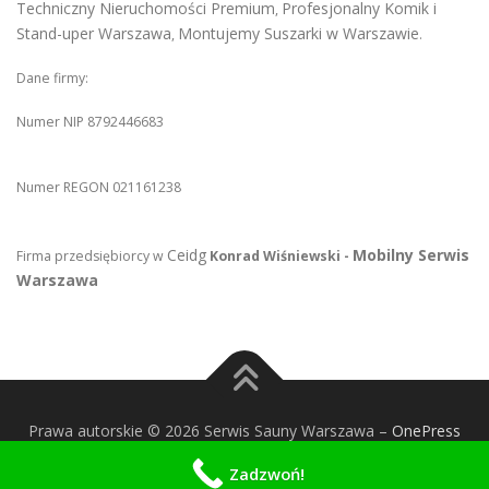
Techniczny Nieruchomości Premium
Profesjonalny Komik i
,
Stand-uper Warszawa
Montujemy Suszarki w Warszawie
,
.
Dane firmy:
Numer NIP 8792446683
Numer REGON 021161238
Ceidg
Mobilny Serwis
Firma przedsiębiorcy w
Konrad Wiśniewski -
Warszawa
Prawa autorskie © 2026 Serwis Sauny Warszawa
–
OnePress
motyw wg FameThemes
Zadzwoń!