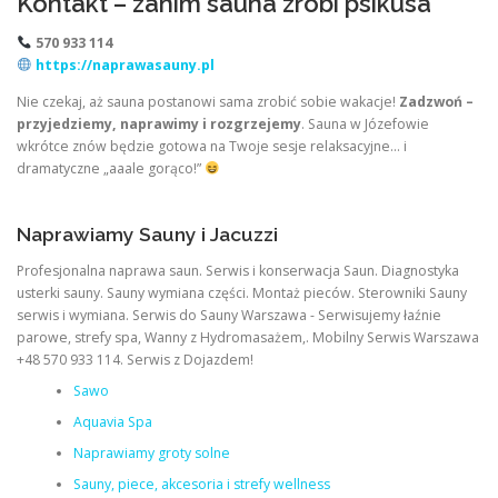
Kontakt – zanim sauna zrobi psikusa
570 933 114
https://naprawasauny.pl
Nie czekaj, aż sauna postanowi sama zrobić sobie wakacje!
Zadzwoń –
przyjedziemy, naprawimy i rozgrzejemy
. Sauna w Józefowie
wkrótce znów będzie gotowa na Twoje sesje relaksacyjne… i
dramatyczne „aaale gorąco!”
Naprawiamy Sauny i Jacuzzi
Profesjonalna naprawa saun. Serwis i konserwacja Saun. Diagnostyka
usterki sauny. Sauny wymiana części. Montaż pieców. Sterowniki Sauny
serwis i wymiana. Serwis do Sauny Warszawa - Serwisujemy łaźnie
parowe, strefy spa, Wanny z Hydromasażem,. Mobilny Serwis Warszawa
+48 570 933 114. Serwis z Dojazdem!
Sawo
Aquavia Spa
Naprawiamy groty solne
Sauny, piece, akcesoria i strefy wellness