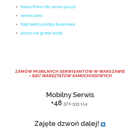
Nasza firma robi serwis jacuzzi
serwis tanio
Naprawimy pompy basenowe
Jacuzzi nie grzeje wody
ZAMÓW MO
BILNYCH SERWISANTÓW W WARSZAWIE
+ SIEĆ WARSZTATÓW SAMOCHODOWYCH
Mobilny Serwis
+48
570 933 114
Zajęte dzwoń dalej!