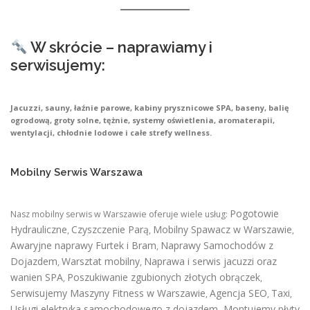
W skrócie – naprawiamy i
serwisujemy:
Jacuzzi, sauny, łaźnie parowe, kabiny prysznicowe SPA, baseny, balię
ogrodową, groty solne, tężnie, systemy oświetlenia, aromaterapii,
wentylacji, chłodnie lodowe i całe strefy wellness.
Mobilny Serwis Warszawa
Pogotowie
Nasz mobilny serwis w Warszawie oferuje wiele usług:
Hydrauliczne
Czyszczenie Parą
Mobilny Spawacz w Warszawie
,
,
,
Awaryjne naprawy Furtek i Bram
Naprawy Samochodów z
,
Dojazdem
Warsztat mobilny
Naprawa i serwis jacuzzi oraz
,
,
wanien SPA
Poszukiwanie zgubionych złotych obrączek
,
,
Serwisujemy Maszyny Fitness w Warszawie
Agencja SEO
Taxi
,
,
,
Usługi elektryka samochodowego z dojazdem
,
Montujemy płyty