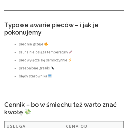
Typowe awarie pieców – i jak je
pokonujemy
piec nie grzeje
sauna nie osiąga temperatury
piec wyłącza się samoczynnie
przepalone grzałki
błędy sterownika
Cennik – bo w śmiechu też warto znać
kwotę
USŁUGA
CENA OD