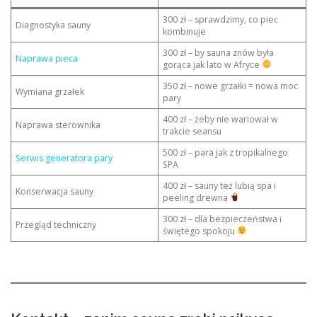
300 zł – sprawdzimy, co piec
Diagnostyka sauny
kombinuje
300 zł – by sauna znów była
Naprawa pieca
gorąca jak lato w Afryce
350 zł – nowe grzałki = nowa moc
Wymiana grzałek
pary
400 zł – żeby nie wariował w
Naprawa sterownika
trakcie seansu
500 zł – para jak z tropikalnego
Serwis generatora pary
SPA
400 zł – sauny też lubią spa i
Konserwacja sauny
peeling drewna
300 zł – dla bezpieczeństwa i
Przegląd techniczny
świętego spokoju