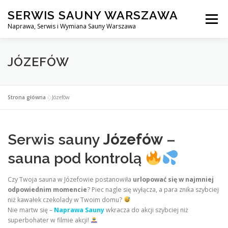
Przejdź
SERWIS SAUNY WARSZAWA
do
Menu
treści
Naprawa, Serwis i Wymiana Sauny Warszawa
SERWIS DO SAUNY WARSZAWA
BLOG
KONTAKT
JÓZEFÓW
Strona główna
»
Józefów
Serwis sauny
Józefów
–
sauna pod kontrolą
Czy Twoja sauna w Józefowie postanowiła
urlopować się w najmniej
odpowiednim momencie
? Piec nagle się wyłącza, a para znika szybciej
niż kawałek czekolady w Twoim domu?
Nie martw się –
Naprawa Sauny
wkracza do akcji szybciej niż
superbohater w filmie akcji!