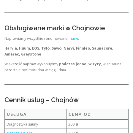
Obsługiwane marki w Chojnowie
Naprawiamy wszystkie renomowane
marki
:
Harvia, Huum, EOS, Tylö, Sawo, Narvi, Finnleo, Saunacore,
Amerec, Greystone
Większość napraw wykonujemy
podczas jednej wizyty
, więc sauna
przestaje być marudna w ciągu dnia.
Cennik usług – Chojnów
USŁUGA
CENA OD
Diagnostyka sauny
300 zł