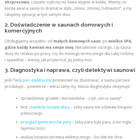
ekspresowo
, czasami szybciej niż kawa stygnie w kubku. Wiemy, że
każda awaria sauny to dramat w stylu „zimno, zimniej, lodowato!”, a my
ratujemy sytuację w tym samym dniu.
2. Doświadczenie w saunach domowych i
komercyjnych
Obsługujemy wszystko: od
małych domowych saun
, po
wielkie SPA,
gdzie każdy kamień ma swoje imię
. Niezależnie od tego, czy sauna
służy do relaksu po pracy, czy do treningu termicznego dla całej rodziny
i sąsiadów – wiemy, jak przywrócić jej pełną moc.
3. Diagnostyka i naprawa, czyli detektywi saunowi
Jeśli Twój
piec elektryczny
postanowił się zbuntować, a sauna parowa
produkuje… powietrze – wkraczamy my. Nasza diagnostyka obejmuje:
sprawdzenie grzałek i sterowników – czyli „serce sauny”
test
czujników temperatury
– żeby sauna nie udawała biegunu
północnego
przegląd generatorów pary
– żeby para była para, a nie mgła
tajemniczości
analizę bezpieczeństwa elektrycznego – bo nikt nie chce