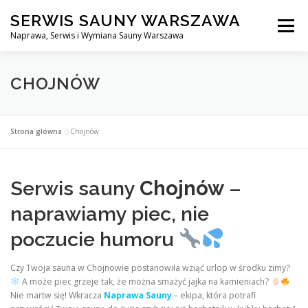
Przejdź
SERWIS SAUNY WARSZAWA
do
Menu
treści
Naprawa, Serwis i Wymiana Sauny Warszawa
SERWIS DO SAUNY WARSZAWA
BLOG
KONTAKT
CHOJNÓW
Strona główna
»
Chojnów
Serwis sauny
Chojnów
–
naprawiamy piec, nie
poczucie humoru
Czy Twoja sauna w Chojnowie postanowiła wziąć urlop w środku zimy?
A może piec grzeje tak, że można smażyć jajka na kamieniach?
Nie martw się! Wkracza
Naprawa Sauny
– ekipa, która potrafi