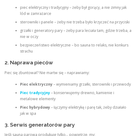
piec elektryczny i tradycyjny – żeby był gorący, a nie zimny jak
lód w zamrażarce
sterowniki i panele – żeby nie trzeba było krzyczeć na przyciski
grzałki i generatory pary – żeby para leciała tam, gdzie trzeba, a
nie w oczy
bezpieczeństwo elektryczne – bo sauna to relaks, nie konkurs
strachu
2. Naprawa pieców
Piec się zbuntował? Nie martw się – naprawiamy:
Piec elektryczny
– wymieniamy grzałki, sterowniki i przewody
Piec tradycyjny
– konserwujemy drewno, kamienie i
metalowe elementy
Piec hybrydowy
– łączymy elektrykę i parę tak, żeby działało
jak w spa
3. Serwis generatorów pary
Jeśli sauna parowa produkuje tylko… powietrze, my: