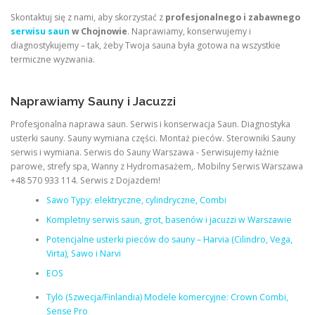
Skontaktuj się z nami, aby skorzystać z
profesjonalnego i zabawnego
serwisu saun
w Chojnowie
. Naprawiamy, konserwujemy i
diagnostykujemy – tak, żeby Twoja sauna była gotowa na wszystkie
termiczne wyzwania.
Naprawiamy Sauny i Jacuzzi
Profesjonalna naprawa saun. Serwis i konserwacja Saun. Diagnostyka
usterki sauny. Sauny wymiana części. Montaż pieców. Sterowniki Sauny
serwis i wymiana. Serwis do Sauny Warszawa - Serwisujemy łaźnie
parowe, strefy spa, Wanny z Hydromasażem,. Mobilny Serwis Warszawa
+48 570 933 114. Serwis z Dojazdem!
Sawo Typy: elektryczne, cylindryczne, Combi
Kompletny serwis saun, grot, basenów i jacuzzi w Warszawie
Potencjalne usterki pieców do sauny – Harvia (Cilindro, Vega,
Virta), Sawo i Narvi
EOS
Tylö (Szwecja/Finlandia) Modele komercyjne: Crown Combi,
Sense Pro