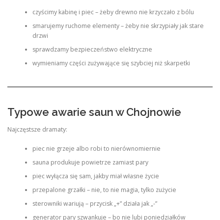
czyścimy kabinę i piec – żeby drewno nie krzyczało z bólu
smarujemy ruchome elementy – żeby nie skrzypiały jak stare
drzwi
sprawdzamy bezpieczeństwo elektryczne
wymieniamy części zużywające się szybciej niż skarpetki
Typowe awarie saun w Chojnowie
Najczęstsze dramaty:
piec nie grzeje albo robi to nierównomiernie
sauna produkuje powietrze zamiast pary
piec wyłącza się sam, jakby miał własne życie
przepalone grzałki – nie, to nie magia, tylko zużycie
sterowniki wariują – przycisk „+” działa jak „-”
generator pary szwankuje – bo nie lubi poniedziałków