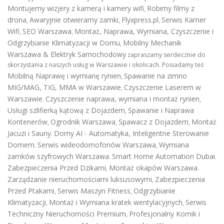
Montujemy wizjery z kamerą i kamery wifi
Robimy filmy z
,
drona
Awaryjnie otwieramy zamki
Flyxpress.pl
Serwis Kamer
,
,
,
Wifi
SEO Warszawa
Montaż, Naprawa, Wymiana, Czyszczenie i
,
,
Odgrzybianie Klimatyzacji w Domu
Mobilny Mechanik
,
Warszawa & Elektryk Samochodowy
zapraszamy serdecznie do
skorzystania z naszych usług w Warszawie i okolicach. Posiadamy też
Mobilną Naprawę i wymianę rynien
Spawanie na zimno
,
MIG/MAG, TIG, MMA w Warszawie
Czyszczenie Laserem w
,
Warszawie
Czyszczenie naprawa, wymiana i montaż rynien
.
,
Usługi szlifierką kątową z Dojazdem
Spawanie i Naprawa
,
Kontenerów
Ogrodnik Warszawa
Spawacz z Dojazdem
Montaż
,
,
,
Jacuzi i Sauny
Domy AI - Automatyka, Inteligentne Sterowanie
.
Domem
Serwis wideodomofonów Warszawa
Wymiana
.
,
zamków szyfrowych Warszawa
Smart Home Automation Dubai
.
.
Zabezpieczenia Przed Dzikami
Montaż okapów Warszawa
,
.
Zarządzanie nieruchomościami luksusowymi
Zabezpieczenia
,
Przed Ptakami
Serwis Maszyn Fitness
Odgrzybianie
,
,
Klimatyzacji
Montaż i Wymiana kratek wentylacyjnych
Serwis
,
,
Techniczny Nieruchomości Premium
Profesjonalny Komik i
,