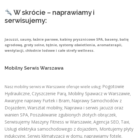
W skrócie – naprawiamy i
serwisujemy:
Jacuzzi, sauny, łaźnie parowe, kabiny prysznicowe SPA, baseny, balię
ogrodową, groty solne, tężnie, systemy oświetlenia, aromaterapii,
wentylacji, chłodnie lodowe i całe strefy wellness.
Mobilny Serwis Warszawa
Pogotowie
Nasz mobilny serwis w Warszawie oferuje wiele usług:
Hydrauliczne
Czyszczenie Parą
Mobilny Spawacz w Warszawie
,
,
,
Awaryjne naprawy Furtek i Bram
Naprawy Samochodów z
,
Dojazdem
Warsztat mobilny
Naprawa i serwis jacuzzi oraz
,
,
wanien SPA
Poszukiwanie zgubionych złotych obrączek
,
,
Serwisujemy Maszyny Fitness w Warszawie
Agencja SEO
Taxi
,
,
,
Usługi elektryka samochodowego z dojazdem
,
Montujemy płyty
indukcyjne
Serwis klimatyzacji w domu
naprawiamy fotele
,
,
,