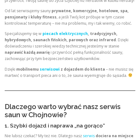
przywrócić Twoją saunę do życia szybciej niż herbatnik w kubku herbaty!
Od lat serwisujemy sauny
prywatne, komercyjne, hotelowe, spa,
pensjonaty i kluby fitness
, a jeśli Twój kot próbuje w tym czasie
kontrolować temperaturę – nie ma problemu, my i tak wiemy, co robić.
Specjalizujemy się w
piecach elektrycznych
, tradycyjnych,
hybrydowych, saunach fińskich, parowych oraz infrared
. Dzięki
doświadczeniu i szerokiej wiedzy technicznej jesteśmy w stanie
naprawić każdą awarię
i przywrócić pełną funkcjonalność sauny,
zachowując przy tym bezpieczeństwo użytkowników.
Dzięki
mobilnemu
serwisowi
z dojazdem do klienta
– nie musisz się
martwić o transport pieca ani o to, że sauna wyemigruje do sąsiada.
Dlaczego warto wybrać nasz serwis
saun w Chojnowie?
1. Szybki dojazd i naprawa „na gorąco”
Nie lubisz czekać? My też nie. Dlatego nasz
serwis
dociera na miejsce